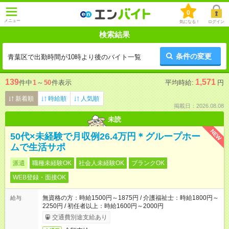
0
メニュー
気になる！
ログイン
検索結果
条件の変更
青葉区で出勤時間が10時より後のバイト一覧
139
1,571
件中
1
～
50
件表示
平均時給:
円
新着順
時給順
人気順
掲載日：2026.08.08
未読
NEW
50代×未経験で月収例26.4万円＊グループホー
ムで生活サポ
派遣
職種未経験OK
社会人未経験OK
ブランクOK
WEB登録・面接OK
無資格の方：時給1500円～1875円 / 介護福祉士：時給1800円～
給与
2250円 / 初任者以上：時給1600円～2000円
交通費別途支給あり