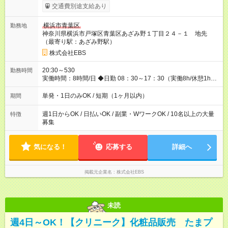
スタートダッシュに 入社祝金最大200，000円を支給！ 研修手
交通費別途支給あり
当(法定研修20時間)：時給1225円×20時間＝24，500円を支給！
◆昇給あり 資格取得も応援しています♪ ◆交通費「全額」支給 公
横浜市青葉区
勤務地
共交通機関を利用の履歴を提出で、交通費全額支給！ 自動車通
神奈川県横浜市戸塚区青葉区あざみ野１丁目２４－１ 地先
勤・バイク通勤もOK ◆日当保証 たとえ仕事が1時間で終わって
（最寄り駅：あざみ野駅）
も 日当は全額お支払いします！ 業者さんと協力し合って、早く
仕事を終えるほど、お得……！ ◆その他 資格応援手当・隊長手
株式会社EBS
当等 アルバイトから社員雇用までのキャリアアップを楽しめ
るスキームをご用意しております☆ 【試用期間】試用期間なし
20:30～530
勤務時間
実働時間：8時間/日 ◆日勤 08：30～17：30（実働8h/休憩1h）
◆夜勤 20：30～翌05：30（実働8h/休憩1h） ※勤務地により勤
務時間は多少変動あり ◆希望のシフトで働ける！ 希望の勤務日
単発・1日のみOK / 短期（1ヶ月以内）
期間
数がありましたらご相談下さい。 週1日、月1日～の勤務OKです
夜勤・深夜・早朝のお仕事もございます
週1日からOK / 日払いOK / 副業・WワークOK / 10名以上の大量
特徴
募集
気になる！
応募する
詳細へ
掲載元企業名
株式会社EBS
未読
週4日～OK！【クリニーク】化粧品販売 たまプ