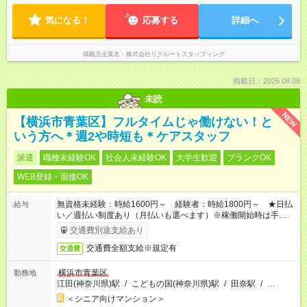
気になる！
応募する
詳細へ
掲載元企業名
株式会社リクルートスタッフィング
掲載日：2026.08.08
未読
NEW
【横浜市青葉区】フルタイムじゃ働けない！と
いう方へ＊週2や時短も＊ケアスタッフ
派遣
職種未経験OK
社会人未経験OK
大学生歓迎
ブランクOK
WEB登録・面接OK
無資格未経験：時給1600円～ 経験者：時給1800円～ ★日払
給与
い／週払い制度あり（月払いも選べます）※稼働開始時は手続き
完了次第のお支払いとなります。
交通費別途支給あり
交通費全額支給※規定有
交通費
横浜市青葉区
勤務地
江田(神奈川県)駅
/
こどもの国(神奈川県)駅
/
田奈駅
/
…
＜シニア向けマンション＞