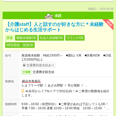
掲載日：2026.08.08
未読
NEW
【介護staff】人と話すのが好きな方に＊未経験
からはじめる生活サポート
派遣
職種未経験OK
社会人未経験OK
ブランクOK
WEB登録・面接OK
無資格未経験：時給1500円～ ■週払いOK ■扶養内OK ■日収
給与
1万2000円以上
交通費別途支給あり
交通費全額支給
交通費
横浜市青葉区
勤務地
たまプラーザ駅
/
あざみ野駅
/
市が尾駅
/
…
≪自宅からドアtoドアで30分以内！≫ご希望の勤務地を紹介
します。
9:00～18:00（休憩60分） ■ご希望があれば下記シフトもOK！
勤務時間
早番 7:00～16:00 遅番 10:00～19:00 時短 10:00～15:00 「家
族と休みを合わせたい」 「余裕を持って夕飯の準備がしたい」