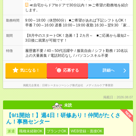
≪自宅からドアtoドアで30分以内！≫ご希望の勤務地を紹介
します。
9:00～18:00（休憩60分） ■ご希望があれば下記シフトもOK！
勤務時間
早番 7:00～16:00 遅番 10:00～19:00 夜勤 16:30～翌9:30 「家族
と休みを合わせたい」 「余裕を持って夕飯の準備がしたい」
「できれば残業はしたくない」 など、ご希望を教えてください
【8月中のスタートOK！急募！】2カ月～ ■ご応募から最短2～
期間
ね。 ※Wワーク希望の方へ 今ご覧のお仕事で希望する勤務時間
3日後に就業が可能です！
と、もう1つのお仕事の勤務時間。 合計で週40時間を超える場
合は応募できません。
履歴書不要
/
40～50代活躍中
/
服装自由
/
シフト勤務
/
10名以
特徴
上の大量募集
/
電話対応なし
/
パソコンスキル不要
気になる！
応募する
詳細へ
掲載元企業名
日研トータルソーシング株式会社 メディカルケア事業部
掲載日：2026.08.07
未読
NEW
【9/1開始！】週4日！研修あり！仲間がたくさ
ん！事務センター
派遣
職種未経験OK
ブランクOK
WEB登録・面接OK