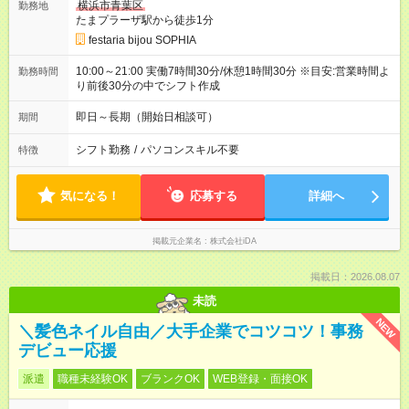
横浜市青葉区
勤務地
たまプラーザ駅から徒歩1分
festaria bijou SOPHIA
10:00～21:00 実働7時間30分/休憩1時間30分 ※目安:営業時間よ
勤務時間
り前後30分の中でシフト作成
即日～長期（開始日相談可）
期間
シフト勤務
/
パソコンスキル不要
特徴
気になる！
応募する
詳細へ
掲載元企業名
株式会社iDA
掲載日：2026.08.07
未読
NEW
＼髪色ネイル自由／大手企業でコツコツ！事務
デビュー応援
派遣
職種未経験OK
ブランクOK
WEB登録・面接OK