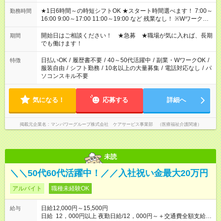
★1日6時間～の時短シフトOK ★スタート時間選べます！ 7:00～
勤務時間
16:00 9:00～17:00 11:00～19:00 など 残業なし！ ※Wワークの
場合、他のお仕事と合わせ週40時間超の就業はご案内できませ
ん ※法令に基づき、週20時間以上勤務は社会保険への加入対象
開始日はご相談ください！ ★急募 ★職場が気に入れば、長期
期間
となります ※労働者派遣法（日雇い派遣の原則禁止）により、
でも働けます！
短時間・短期間の就業はご案内が難しい場合があります
日払いOK
/
履歴書不要
/
40～50代活躍中
/
副業・WワークOK
/
特徴
服装自由
/
シフト勤務
/
10名以上の大量募集
/
電話対応なし
/
パ
ソコンスキル不要
気になる！
応募する
詳細へ
掲載元企業名
マンパワーグループ株式会社 ケアサービス事業部 （医療福祉介護関連）
未読
＼＼50代60代活躍中！／／入社祝い金最大20万円
アルバイト
職種未経験OK
日給12,000円～15,500円
給与
日給 12，000円以上 夜勤日給/12，000円～＋交通費全額支給 ◆