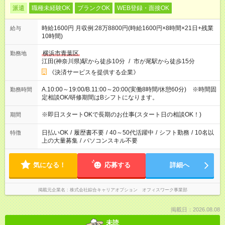
派遣
職種未経験OK
ブランクOK
WEB登録・面接OK
時給1600円 月収例:28万8800円(時給1600円×8時間×21日+残業
給与
10時間)
横浜市青葉区
勤務地
江田(神奈川県)駅から徒歩10分
/
市が尾駅から徒歩15分
《決済サービスを提供する企業》
A.10:00～19:00/B.11:00～20:00(実働8時間/休憩60分) ※時間固
勤務時間
定相談OK/研修期間はBシフトになります。
※即日スタートOKで長期のお仕事(スタート日の相談OK！)
期間
日払いOK
/
履歴書不要
/
40～50代活躍中
/
シフト勤務
/
10名以
特徴
上の大量募集
/
パソコンスキル不要
気になる！
応募する
詳細へ
掲載元企業名
株式会社綜合キャリアオプション オフィスワーク事業部
掲載日：2026.08.08
未読