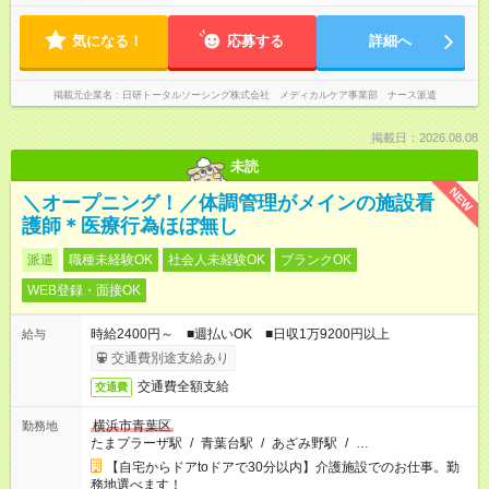
気になる！
応募する
詳細へ
掲載元企業名
日研トータルソーシング株式会社 メディカルケア事業部 ナース派遣
掲載日：2026.08.08
未読
NEW
＼オープニング！／体調管理がメインの施設看
護師＊医療行為ほぼ無し
派遣
職種未経験OK
社会人未経験OK
ブランクOK
WEB登録・面接OK
時給2400円～ ■週払いOK ■日収1万9200円以上
給与
交通費別途支給あり
交通費全額支給
交通費
横浜市青葉区
勤務地
たまプラーザ駅
/
青葉台駅
/
あざみ野駅
/
…
【自宅からドアtoドアで30分以内】介護施設でのお仕事。勤
務地選べます！