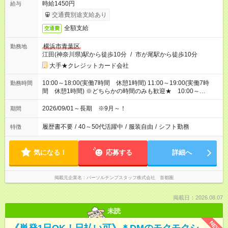
時給1450円
給与
交通費別途支給あり
全額支給
交通費
横浜市青葉区
勤務地
江田(神奈川県)駅から徒歩10分
/
市が尾駅から徒歩10分
大手★クレジットカード会社
10:00～18:00(実働7時間 休憩1時間) 11:00～19:00(実働7時
勤務時間
間 休憩1時間) ※どちらかの時間のみも歓迎★ 10:00～
19:00、11:00～20:00相談OK！
2026/09/01～長期 ※9月～！
期間
履歴書不要
/
40～50代活躍中
/
服装自由
/
シフト勤務
特徴
気になる！
応募する
詳細へ
掲載元企業名
パーソルテンプスタッフ株式会社 首都圏
掲載日：2026.08.07
未読
NEW