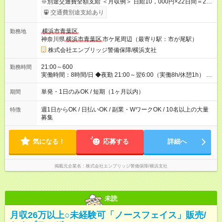
※別途交通費全額支給 ＜月収例＞ 日給10，000円×22日間＝22
万円 ◆スタートダッシュに 入社祝金最大200，000円を支給！
交通費別途支給あり
研修手当(法定研修20時間)：24，500円支給！ ◆昇給あり 資格
取得も応援しています♪ ◆交通費「全額」支給 公共交通機関を利
横浜市青葉区
勤務地
用の履歴を提出で、交通費全額支給！ 自動車通勤・バイク通勤
神奈川県
横浜市青葉区
市ケ尾周辺（最寄り駅：市が尾駅）
もOK ◆日当保証 たとえ仕事が1時間で終わっても 日当は全額お
支払いします！ 業者さんと協力し合って、早く仕事を終えるほ
株式会社エンブリッジ警備保障/横浜支社
ど、お得……！ ◆その他 資格応援手当・隊長手当等 アルバイ
トから社員雇用までのキャリアアップを楽しめるスキームをご
21:00～600
勤務時間
用意しております☆ 【試用期間】試用期間なし
実働時間：8時間/日 ◆夜勤 21:00～翌6:00（実働8h/休憩1h） ※
勤務地により勤務時間は多少変動あり ◆希望のシフトで働け
る！ 希望の勤務日数がありましたらご相談下さい。 週1日、月1
単発・1日のみOK / 短期（1ヶ月以内）
期間
日～の勤務OKです
週1日からOK / 日払いOK / 副業・WワークOK / 10名以上の大量
特徴
募集
気になる！
応募する
詳細へ
掲載元企業名
株式会社エンブリッジ警備保障/横浜支社
未読
月収26万以上○未経験可「ノースフェイス」販売/