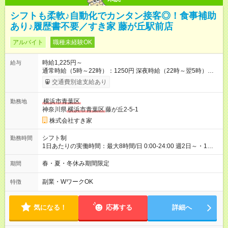
シフトも柔軟♪自動化でカンタン接客◎！食事補助
あり♪履歴書不要／すき家 藤が丘駅前店
アルバイト
職種未経験OK
時給1,225円～
給与
通常時給（5時～22時）：1250円 深夜時給（22時～翌5時）：
1563円 高校生時給：1225円 【特別手当】早朝手当（5：00-9：
交通費別途支給あり
00）時給+150円 【試用期間】試用期間あり 試用期間の長さ：1
ヶ月 雇用形態、給与は本採用時と同じです。 試用期間の実態は
横浜市青葉区
勤務地
30日（※条件変更なし）ですが、切り上げで一ヶ月とさせてい
神奈川県
横浜市青葉区
藤が丘2-5-1
ただきます。 研修制度あり：15時間(研修中も同時給）
株式会社すき家
シフト制
勤務時間
1日あたりの実働時間：最大8時間/日 0:00-24:00 週2日～・1日
2h～OK ＜シフト例＞ 〇朝帯 5:00-9:00 〇昼帯 9:00-14:00 〇午
後帯 14:00-18:00 〇夜帯 18:00-22:00 〇深夜帯 22:00-翌5:00 基
春・夏・冬休み期間限定
期間
本は固定シフトですが家庭の都合などイレギュラーには対応し
ます♪
副業・WワークOK
特徴
気になる！
応募する
詳細へ