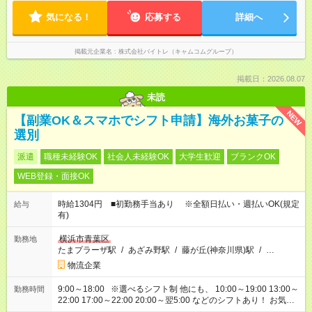
気になる！
応募する
詳細へ
掲載元企業名
株式会社バイトレ（キャムコムグループ）
掲載日：2026.08.07
未読
NEW
【副業OK＆スマホでシフト申請】海外お菓子の
選別
派遣
職種未経験OK
社会人未経験OK
大学生歓迎
ブランクOK
WEB登録・面接OK
時給1304円 ■初勤務手当あり ※全額日払い・週払いOK(規定
給与
有)
横浜市青葉区
勤務地
たまプラーザ駅
/
あざみ野駅
/
藤が丘(神奈川県)駅
/
…
物流企業
9:00～18:00 ※選べるシフト制 他にも、 10:00～19:00 13:00～
勤務時間
22:00 17:00～22:00 20:00～翌5:00 などのシフトあり！ お気軽
にご相談ください！