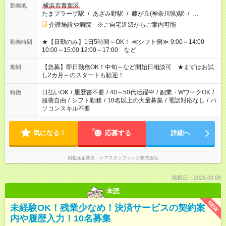
横浜市青葉区
勤務地
たまプラーザ駅
/
あざみ野駅
/
藤が丘(神奈川県)駅
/
…
介護施設や病院 ※ご自宅近辺からご案内可能
★【日勤のみ】1日5時間～OK！ ≪シフト例≫ 9:00～14:00
勤務時間
10:00～15:00 12:00～17:00 など
【急募】即日勤務OK！中旬～など開始日相談可 ★まずはお試
期間
し2カ月～のスタートも歓迎！
日払いOK
/
履歴書不要
/
40～50代活躍中
/
副業・WワークOK
/
特徴
服装自由
/
シフト勤務
/
10名以上の大量募集
/
電話対応なし
/
パ
ソコンスキル不要
気になる！
応募する
詳細へ
掲載元企業名
ケアスタッフィング株式会社
掲載日：2026.08.08
未読
NEW
未経験OK！残業少なめ！決済サービスの契約案
内や履歴入力！10名募集