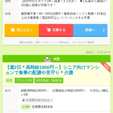
「できれば残業はしたくない」 など、ご希望を教えてください
【8月中のスタートOK！急募！】2カ月～ ■ご応募から最短2～
期間
ね。 ※Wワーク希望の方へ 今ご覧のお仕事で希望する勤務時間
3日後に就業が可能です！
と、もう1つのお仕事の勤務時間。 合計で週40時間を超える場
合は応募できません。
履歴書不要
/
40～50代活躍中
/
服装自由
/
シフト勤務
/
10名以
特徴
上の大量募集
/
電話対応なし
/
パソコンスキル不要
気になる！
応募する
詳細へ
掲載元企業名
日研トータルソーシング株式会社 メディカルケア事業部
掲載日：2026.08.08
未読
NEW
【週2日＊高時給1900円～】シニア向けマンシ
ョンで食事の配膳や見守り＊介護
派遣
ブランクOK
WEB登録・面接OK
経験者時給1900円～ 介護福祉士時給1950円～ ※日払い/週払
給与
いOK
交通費別途支給あり
交通費全額支給
交通費