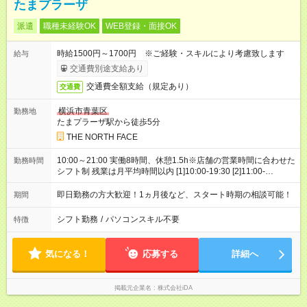
たまプラーザ
派遣
職種未経験OK
WEB登録・面接OK
時給1500円～1700円 ※ご経験・スキルにより考慮致します
給与
交通費別途支給あり
交通費全額支給（規定あり）
交通費
横浜市青葉区
勤務地
たまプラーザ駅から徒歩5分
THE NORTH FACE
10:00～21:00 実働8時間、休憩1.5h※店舗の営業時間に合わせた
勤務時間
シフト制 残業は月平均時間以内 [1]10:00-19:30 [2]11:00-
20:30 [3]12:00-21:30
即日勤務の方大歓迎！1ヵ月後など、スタート時期の相談可能！
期間
シフト勤務
/
パソコンスキル不要
特徴
気になる！
応募する
詳細へ
掲載元企業名
株式会社iDA