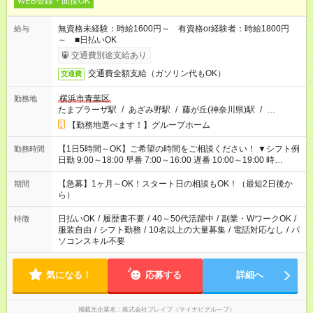
WEB登録・面接OK
無資格未経験：時給1600円～ 有資格or経験者：時給1800円
給与
～ ■日払いOK
交通費別途支給あり
交通費全額支給（ガソリン代もOK）
交通費
横浜市青葉区
勤務地
たまプラーザ駅
/
あざみ野駅
/
藤が丘(神奈川県)駅
/
…
【勤務地選べます！】グループホーム
【1日5時間～OK】ご希望の時間をご相談ください！ ▼シフト例
勤務時間
日勤 9:00～18:00 早番 7:00～16:00 遅番 10:00～19:00 時
短 10:00～15:00 上記はあくまで一例です。 「夕方までには帰宅
しておきたい」 「朝はゆっくりのスタートがいい」 「お昼の時
【急募】1ヶ月～OK！スタート日の相談もOK！（最短2日後か
期間
間を有効に使いたい」 など、ご希望があれば教えてください
ら）
ね。
日払いOK
/
履歴書不要
/
40～50代活躍中
/
副業・WワークOK
/
特徴
服装自由
/
シフト勤務
/
10名以上の大量募集
/
電話対応なし
/
パ
ソコンスキル不要
気になる！
応募する
詳細へ
掲載元企業名
株式会社ブレイブ（マイナビグループ）