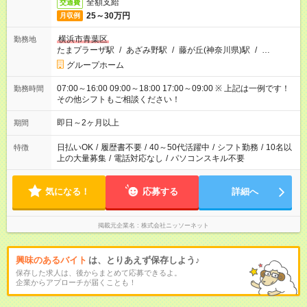
全額支給
交通費
25～30万円
月収例
横浜市青葉区
勤務地
たまプラーザ駅
/
あざみ野駅
/
藤が丘(神奈川県)駅
/
…
グループホーム
07:00～16:00 09:00～18:00 17:00～09:00 ※ 上記は一例です！
勤務時間
その他シフトもご相談ください！
即日～2ヶ月以上
期間
日払いOK
/
履歴書不要
/
40～50代活躍中
/
シフト勤務
/
10名以
特徴
上の大量募集
/
電話対応なし
/
パソコンスキル不要
気になる！
応募する
詳細へ
掲載元企業名
株式会社ニッソーネット
興味のあるバイト
は、とりあえず保存しよう♪
保存した求人は、後からまとめて応募できるよ。
企業からアプローチが届くことも！