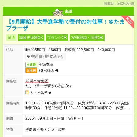
掲載日：2026.08.08
未読
NEW
【9月開始】大手進学塾で受付のお仕事！＠たま
プラーザ
派遣
職種未経験OK
ブランクOK
WEB登録・面接OK
時給1550円～1600円 月収例 232,500円～240,000円
給与
交通費別途支給あり
全額支給
交通費
20～25万円
月収例
横浜市青葉区
勤務地
たまプラーザ駅から徒歩3分
大手学習塾★
13:00～21:30(実働7時間30分 休憩1時間) 13:30～22:00(実働7
勤務時間
時間30分 休憩1時間) 11:30～20:00(実働7時間30分 休憩1時
間) ※特別講習期間は8:00～16:30、土日祝は11:30～20:00とな
ります。
2026年09月上旬～長期 ※9月～！
期間
履歴書不要
/
シフト勤務
特徴