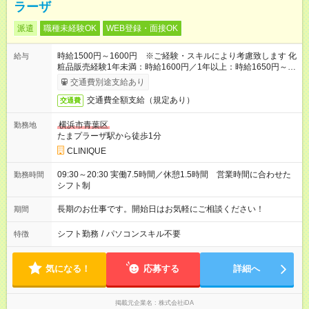
ラーザ
派遣
職種未経験OK
WEB登録・面接OK
時給1500円～1600円 ※ご経験・スキルにより考慮致します 化
給与
粧品販売経験1年未満：時給1600円／1年以上：時給1650円～
1700円
交通費別途支給あり
交通費全額支給（規定あり）
交通費
横浜市青葉区
勤務地
たまプラーザ駅から徒歩1分
CLINIQUE
09:30～20:30 実働7.5時間／休憩1.5時間 営業時間に合わせた
勤務時間
シフト制
長期のお仕事です。開始日はお気軽にご相談ください！
期間
シフト勤務
/
パソコンスキル不要
特徴
気になる！
応募する
詳細へ
掲載元企業名
株式会社iDA