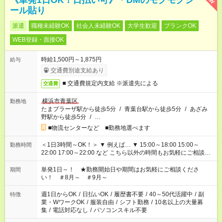
《単発1日OK！日払い可》＊DMのモクモクシ
ール貼り
派遣
職種未経験OK
社会人未経験OK
大学生歓迎
ブランクOK
WEB登録・面接OK
時給1,500円～1,875円
給与
交通費別途支給あり
■ 交通費規定内支給 ※派遣先による
交通費
横浜市青葉区
勤務地
たまプラーザ駅から徒歩5分
/
青葉台駅から徒歩5分
/
あざみ
野駅から徒歩5分
/
…
■物流センターなど ■勤務地選べます
＜1日3時間～OK！＞ ▼ 例えば… ▼ 15:00～18:00 15:00～
勤務時間
22:00 17:00～22:00 など こちら以外の時間もお気軽にご相談く
ださい！
単発1日～！ ★勤務開始日や期間はお気軽にご相談くださ
期間
い！ ＃8月～ ＃9月～
週1日からOK
/
日払いOK
/
履歴書不要
/
40～50代活躍中
/
副
特徴
業・WワークOK
/
服装自由
/
シフト勤務
/
10名以上の大量募
集
/
電話対応なし
/
パソコンスキル不要