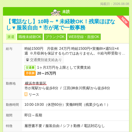
掲載日：2026.08.08
未読
NEW
【電話なし】10時～＊未経験OK！残業ほぼな
し▼服装自由＊市が尾で一般事務
派遣
職種未経験OK
ブランクOK
WEB登録・面接OK
時給1500円 月収例 24万円 時給1500円×実働8h×週5日×4
給与
週 ※月収例を保証するものではありません。※給与即受取りサ
ービス利用可（利用条件有）
交通費別途支給あり
1ヶ月3万円を上限として実費支給
交通費
20～25万円
月収例
横浜市青葉区
勤務地
市が尾駅から徒歩8分
/
江田(神奈川県)駅から徒歩8分
リース
10:00-19:00（休憩60分）実働8時間（残業少なめ！）
勤務時間
即日～長期
期間
履歴書不要
/
服装自由
/
シフト勤務
/
電話対応なし
特徴