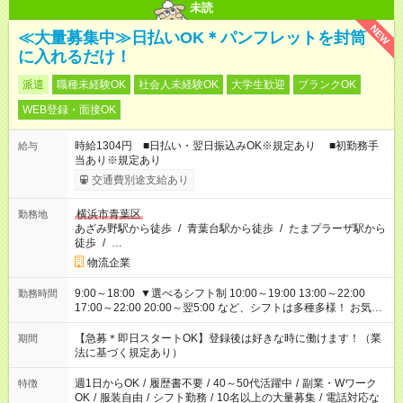
未読
NEW
≪大量募集中≫日払いOK＊パンフレットを封筒
に入れるだけ！
派遣
職種未経験OK
社会人未経験OK
大学生歓迎
ブランクOK
WEB登録・面接OK
時給1304円 ■日払い・翌日振込みOK※規定あり ■初勤務手
給与
当あり※規定あり
交通費別途支給あり
横浜市青葉区
勤務地
あざみ野駅から徒歩
/
青葉台駅から徒歩
/
たまプラーザ駅から
徒歩
/
…
物流企業
9:00～18:00 ▼選べるシフト制 10:00～19:00 13:00～22:00
勤務時間
17:00～22:00 20:00～翌5:00 など、シフトは多種多様！ お気軽
にご相談ください！
【急募＊即日スタートOK】登録後は好きな時に働けます！（業
期間
法に基づく規定あり）
週1日からOK
/
履歴書不要
/
40～50代活躍中
/
副業・Wワーク
特徴
OK
/
服装自由
/
シフト勤務
/
10名以上の大量募集
/
電話対応な