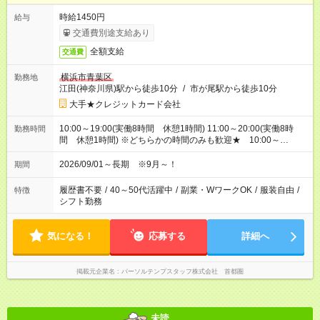
時給1450円
給与
交通費別途支給あり
全額支給
交通費
横浜市青葉区
勤務地
江田(神奈川県)駅から徒歩10分
/
市が尾駅から徒歩10分
大手★クレジットカード会社
10:00～19:00(実働8時間 休憩1時間) 11:00～20:00(実働8時
勤務時間
間 休憩1時間) ※どちらかの時間のみも歓迎★ 10:00～
19:00、11:00～20:00の相談OK！
2026/09/01～長期 ※9月～！
期間
履歴書不要
/
40～50代活躍中
/
副業・WワークOK
/
服装自由
/
特徴
シフト勤務
気になる！
応募する
詳細へ
掲載元企業名
パーソルテンプスタッフ株式会社 首都圏
未読