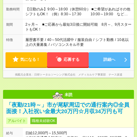
【日勤のみ】9:00～18:00（休憩60分） ■ご希望があればその他
勤務時間
シフトもOK！ （例）8:30～17:30 10:00～19:00 など
「家族とお休みを合わせたい」 「できれば残業はしたくない」
など、あなたのご希望に沿ったお仕事をご紹介します！ ※Wワ
2ヶ月～ ■ご応募から最短3日後に開始可能 8月～、9月スター
期間
ーク希望の方へ 今ご覧のお仕事で希望する勤務時間と、もう1つ
トもOK！
のお仕事の勤務時間。 合計で週40時間を超える場合は応募でき
ません
履歴書不要
/
40～50代活躍中
/
服装自由
/
シフト勤務
/
10名以
特徴
上の大量募集
/
パソコンスキル不要
気になる！
応募する
詳細へ
掲載元企業名
日研トータルソーシング株式会社 メディカルケア事業部 ナース派遣
未読
「夜勤/21時～」市が尾駅周辺での通行案内◎全員
面接！入社祝い金最大20万円☆月収34万円も可
アルバイト
職種未経験OK
日給12,000円～15,500円
給与