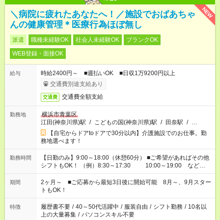
NEW
＼病院に疲れたあなたへ！／施設でおばあちゃ
んの健康管理＊医療行為ほぼ無し
派遣
職種未経験OK
社会人未経験OK
ブランクOK
WEB登録・面接OK
時給2400円～ ■週払いOK ■日収1万9200円以上
給与
交通費別途支給あり
交通費全額支給
交通費
横浜市青葉区
勤務地
江田(神奈川県)駅
/
こどもの国(神奈川県)駅
/
田奈駅
/
…
【自宅からドアtoドアで30分以内】介護施設でのお仕事。勤
務地選べます！
【日勤のみ】9:00～18:00（休憩60分） ■ご希望があればその他
勤務時間
シフトもOK！ （例）8:30～17:30 10:00～19:00 など
「家族とお休みを合わせたい」 「できれば残業はしたくない」
など、あなたのご希望に沿ったお仕事をご紹介します！ ※Wワ
2ヶ月～ ■ご応募から最短3日後に開始可能 8月～、9月スター
期間
ーク希望の方へ 今ご覧のお仕事で希望する勤務時間と、もう1つ
トもOK！
のお仕事の勤務時間。 合計で週40時間を超える場合は応募でき
ません
履歴書不要
/
40～50代活躍中
/
服装自由
/
シフト勤務
/
10名以
特徴
上の大量募集
/
パソコンスキル不要