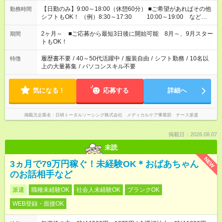
【日勤のみ】9:00～18:00（休憩60分） ■ご希望があればその他
勤務時間
シフトもOK！ （例）8:30～17:30 10:00～19:00 など
「家族とお休みを合わせたい」 「余裕を持って夕飯の準備がし
たい」 「できれば残業はしたくない」 など、ご希望があれば教
2ヶ月～ ■ご応募から最短3日後に開始可能 8月～、9月スター
期間
えてくださいね。 ※Wワーク希望の方へ 今ご覧のお仕事で希望
トもOK！
する勤務時間と、もう1つのお仕事の勤務時間。 合計で週40時
間を超える場合は応募できません
履歴書不要
/
40～50代活躍中
/
服装自由
/
シフト勤務
/
10名以
特徴
上の大量募集
/
パソコンスキル不要
気になる！
応募する
詳細へ
掲載元企業名
日研トータルソーシング株式会社 メディカルケア事業部 ナース派遣
掲載日：2026.08.07
未読
NEW
3ヵ月で79万円稼ぐ！未経験OK＊おばあちゃん
のお話相手など
派遣
職種未経験OK
社会人未経験OK
ブランクOK
WEB登録・面接OK