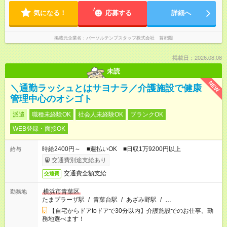
気になる！
応募する
詳細へ
掲載元企業名
パーソルテンプスタッフ株式会社 首都圏
掲載日：2026.08.08
未読
NEW
＼通勤ラッシュとはサヨナラ／介護施設で健康
管理中心のオシゴト
派遣
職種未経験OK
社会人未経験OK
ブランクOK
WEB登録・面接OK
時給2400円～ ■週払いOK ■日収1万9200円以上
給与
交通費別途支給あり
交通費全額支給
交通費
横浜市青葉区
勤務地
たまプラーザ駅
/
青葉台駅
/
あざみ野駅
/
…
【自宅からドアtoドアで30分以内】介護施設でのお仕事。勤
務地選べます！