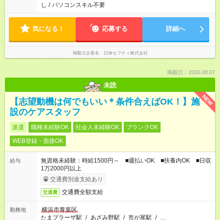
し
/
パソコンスキル不要
気になる！
応募する
詳細へ
掲載元企業名
日伸セフティ株式会社
掲載日：2026.08.07
未読
NEW
【志望動機は何でもいい＊条件合えばOK！】施
設のケアスタッフ
派遣
職種未経験OK
社会人未経験OK
ブランクOK
WEB登録・面接OK
無資格未経験：時給1500円～ ■週払いOK ■扶養内OK ■日収
給与
1万2000円以上
交通費別途支給あり
交通費全額支給
交通費
横浜市青葉区
勤務地
たまプラーザ駅
/
あざみ野駅
/
市が尾駅
/
…