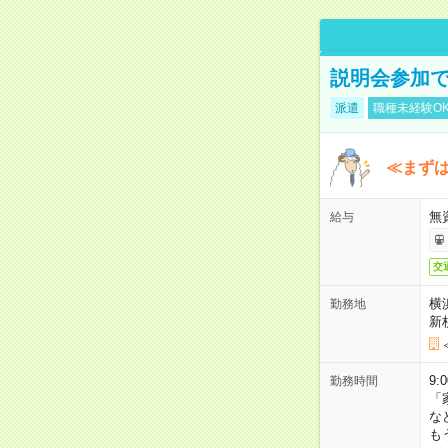
説明会参加で
派遣
職種未経験O
≪まずは
無
給与
交
横
勤務地
新
9:
勤務時間
「
な
も