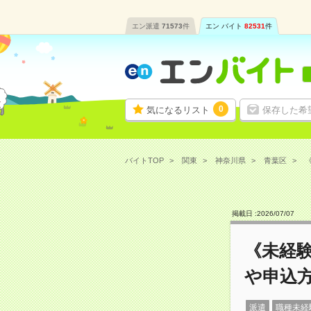
エン派遣
71573
件
エン バイト
82531
件
0
気になるリスト
保存した希
バイトTOP
関東
神奈川県
青葉区
掲載日 :
2026
/
07
/
07
《未経験
や申込
派遣
職種未経