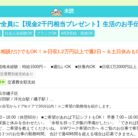
未読
全員に【現金2千円相当プレゼント】生活のお手
K
社会人未経験OK
ブランクOK
WEB登録・面接OK
相談だけでもOK！≫日収1.2万円以上で週2日～＆土日休みも
資格未経験：時給1500円～ ■週払いOK ■扶養内OK ■日収1万2000円以上
交通費別途支給あり
交通費全額支給
通費
浜市磯子区
杉田駅
/
洋光台駅
/
磯子駅
/
…
≪自宅からドアtoドアで30分以内！≫ご希望の勤務地を紹介します。
00～18:00（休憩60分） ■ご希望があれば下記シフトもOK！ 早番 7:00～16:00 遅
家族と休みを合わせたい」 「余裕を持って夕飯の準備がしたい」 「できれば
ど、ご希望を教えてくださいね。 ※Wワーク希望の方へ 今ご覧のお仕事で希
う1つのお仕事の勤務時間。 合計で週40時間を超える場合は応募できません。