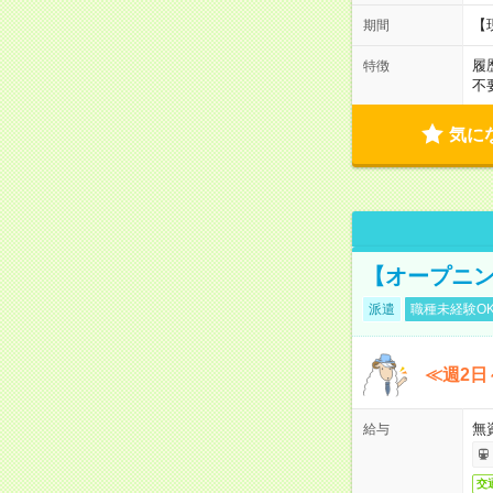
【
期間
履
特徴
不
気に
【オープニン
派遣
職種未経験O
≪週2日
無
給与
交