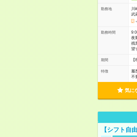
川
勤務地
武
9:
勤務時間
夜
残
望
【
期間
履
特徴
不
気に
【シフト自由