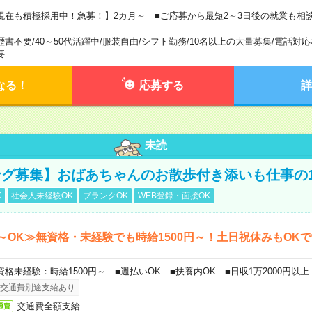
現在も積極採用中！急募！】2カ月～ ■ご応募から最短2～3日後の就業も相
歴書不要
/
40～50代活躍中
/
服装自由
/
シフト勤務
/
10名以上の大量募集
/
電話対応
要
なる！
応募する
詳
未読
グ募集】おばあちゃんのお散歩付き添いも仕事の
K
社会人未経験OK
ブランクOK
WEB登録・面接OK
～OK≫無資格・未経験でも時給1500円～！土日祝休みもOK
資格未経験：時給1500円～ ■週払いOK ■扶養内OK ■日収1万2000円以上
交通費別途支給あり
交通費全額支給
通費