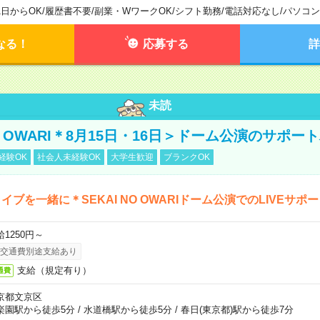
1日からOK
/
履歴書不要
/
副業・WワークOK
/
シフト勤務
/
電話対応なし
/
パソコン
なる！
応募する
詳
未読
NO OWARI＊8月15日・16日＞ドーム公演のサポー
経験OK
社会人未経験OK
大学生歓迎
ブランクOK
イブを一緒に＊SEKAI NO OWARIドーム公演でのLIVEサポ
給1250円～
交通費別途支給あり
支給（規定有り）
通費
京都文京区
楽園駅から徒歩5分
/
水道橋駅から徒歩5分
/
春日(東京都)駅から徒歩7分