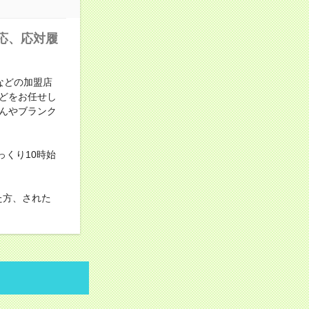
応、応対履
などの加盟店
どをお任せし
んやブランク
っくり10時始
た方、された