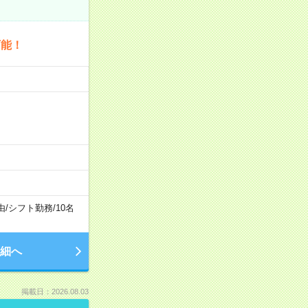
可能！
由
/
シフト勤務
/
10名
細へ
掲載日：2026.08.03