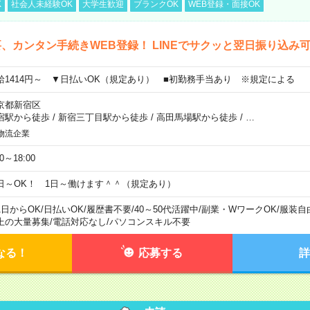
K
社会人未経験OK
大学生歓迎
ブランクOK
WEB登録・面接OK
、カンタン手続きWEB登録！ LINEでサクッと翌日振り込み
給1414円～ ▼日払いOK（規定あり） ■初勤務手当あり ※規定による
京都新宿区
宿駅から徒歩
/
新宿三丁目駅から徒歩
/
高田馬場駅から徒歩
/
…
物流企業
00～18:00
日～OK！ 1日～働けます＾＾（規定あり）
1日からOK
/
日払いOK
/
履歴書不要
/
40～50代活躍中
/
副業・WワークOK
/
服装自
上の大量募集
/
電話対応なし
/
パソコンスキル不要
なる！
応募する
詳