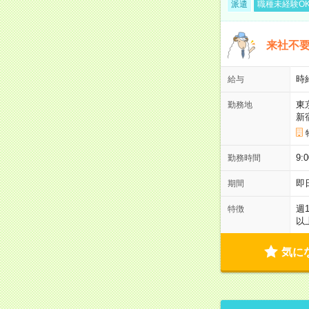
派遣
職種未経験O
来社不要
時
給与
東
勤務地
新
9:
勤務時間
即
期間
週
特徴
以
気に