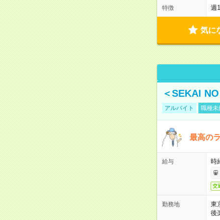
週
特徴
気に
＜SEKAI 
アルバイト
職種未
最高のラ
時
給与
交
東
勤務地
後