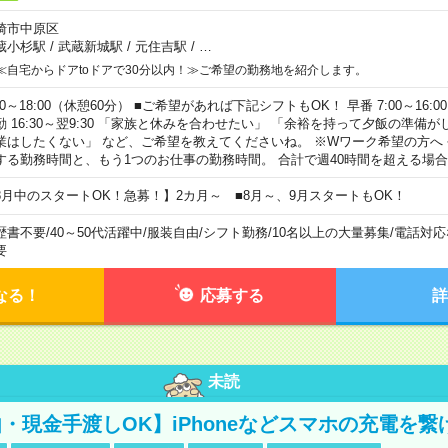
崎市中原区
蔵小杉駅
/
武蔵新城駅
/
元住吉駅
/
…
≪自宅からドアtoドアで30分以内！≫ご希望の勤務地を紹介します。
00～18:00（休憩60分） ■ご希望があれば下記シフトもOK！ 早番 7:00～16:00 遅
勤 16:30～翌9:30 「家族と休みを合わせたい」 「余裕を持って夕飯の準備
業はしたくない」 など、ご希望を教えてくださいね。 ※Wワーク希望の方へ
する勤務時間と、もう1つのお仕事の勤務時間。 合計で週40時間を超える場
8月中のスタートOK！急募！】2カ月～ ■8月～、9月スタートもOK！
歴書不要
/
40～50代活躍中
/
服装自由
/
シフト勤務
/
10名以上の大量募集
/
電話対応
要
なる！
応募する
詳
未読
・現金手渡しOK】iPhoneなどスマホの充電を繋