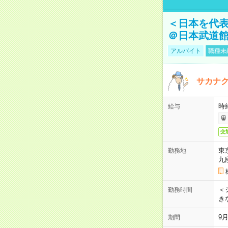
＜日本を代
＠日本武道
アルバイト
職種未
サカナク
時
給与
交
東
勤務地
九
＜シ
勤務時間
き
9
期間