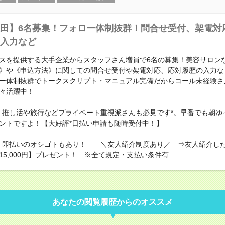
田】6名募集！フォロー体制抜群！問合せ受付、架電対
入力など
スを提供する大手企業からスタッフさん増員で6名の募集！美容サロン
》や《申込方法》に関しての問合せ受付や架電対応、応対履歴の入力な
ー体制抜群でトークスクリプト・マニュアル完備だからコール未経験さ
々活躍中！
！推し活や旅行などプライベート重視派さんも必見です*。早番でも朝ゆ
ントですよ！【大好評*日払い申請も随時受付中！】
！即払いのオシゴトもあり！ ＼友人紹介制度あり／ ⇒友人紹介し
15,000円】プレゼント！ ※全て規定・支払い条件有
あなたの閲覧履歴からのオススメ