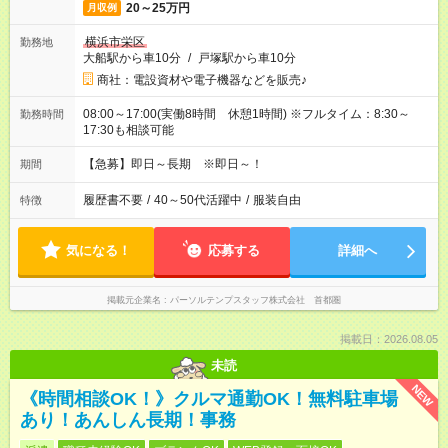
20～25万円
月収例
横浜市栄区
勤務地
大船駅から車10分
/
戸塚駅から車10分
商社：電設資材や電子機器などを販売♪
08:00～17:00(実働8時間 休憩1時間) ※フルタイム：8:30～
勤務時間
17:30も相談可能
【急募】即日～長期 ※即日～！
期間
履歴書不要
/
40～50代活躍中
/
服装自由
特徴
気になる！
応募する
詳細へ
掲載元企業名
パーソルテンプスタッフ株式会社 首都圏
掲載日：2026.08.05
未読
NEW
《時間相談OK！》クルマ通勤OK！無料駐車場
あり！あんしん長期！事務