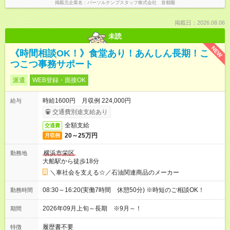
掲載元企業名
パーソルテンプスタッフ株式会社 首都圏
掲載日：2026.08.06
未読
NEW
《時間相談OK！》食堂あり！あんしん長期！こ
つこつ事務サポート
派遣
WEB登録・面接OK
時給1600円 月収例 224,000円
給与
交通費別途支給あり
全額支給
交通費
20～25万円
月収例
横浜市栄区
勤務地
大船駅から徒歩18分
＼車社会を支える☆／石油関連商品のメーカー
08:30～16:20(実働7時間 休憩50分) ※時短のご相談OK！
勤務時間
2026年09月上旬～長期 ※9月～！
期間
履歴書不要
特徴