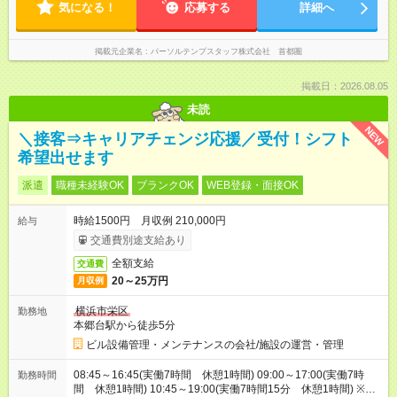
気になる！
応募する
詳細へ
掲載元企業名
パーソルテンプスタッフ株式会社 首都圏
掲載日：2026.08.05
未読
NEW
＼接客⇒キャリアチェンジ応援／受付！シフト
希望出せます
派遣
職種未経験OK
ブランクOK
WEB登録・面接OK
時給1500円 月収例 210,000円
給与
交通費別途支給あり
全額支給
交通費
20～25万円
月収例
横浜市栄区
勤務地
本郷台駅から徒歩5分
ビル設備管理・メンテナンスの会社/施設の運営・管理
08:45～16:45(実働7時間 休憩1時間) 09:00～17:00(実働7時
勤務時間
間 休憩1時間) 10:45～19:00(実働7時間15分 休憩1時間) ※1