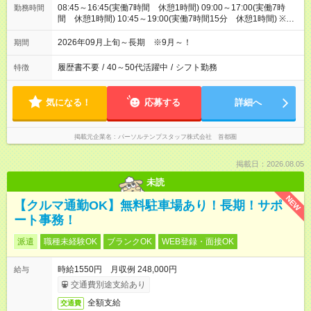
08:45～16:45(実働7時間 休憩1時間) 09:00～17:00(実働7時
勤務時間
間 休憩1時間) 10:45～19:00(実働7時間15分 休憩1時間) ※1
～3のシフトがバランスよく設定されます！(月7回ずつ程度)
2026年09月上旬～長期 ※9月～！
期間
履歴書不要
/
40～50代活躍中
/
シフト勤務
特徴
気になる！
応募する
詳細へ
掲載元企業名
パーソルテンプスタッフ株式会社 首都圏
掲載日：2026.08.05
未読
NEW
【クルマ通勤OK】無料駐車場あり！長期！サポ
ート事務！
派遣
職種未経験OK
ブランクOK
WEB登録・面接OK
時給1550円 月収例 248,000円
給与
交通費別途支給あり
全額支給
交通費