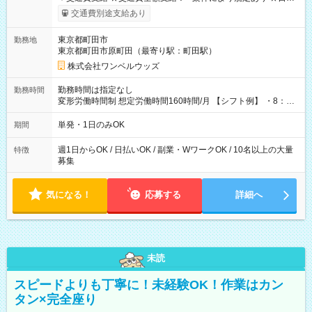
いOK！（規定あり） ┗働いたその日に現金GET♪ お仕事後はコ
交通費別途支給あり
ンビニATMから 日払い分を引き落とせます！ 【試用期間】試
用期間なし
東京都町田市
勤務地
東京都町田市原町田（最寄り駅：町田駅）
株式会社ワンベルウッズ
勤務時間は指定なし
勤務時間
変形労働時間制 想定労働時間160時間/月 【シフト例】 ・8：00
～21：00
単発・1日のみOK
期間
週1日からOK / 日払いOK / 副業・WワークOK / 10名以上の大量
特徴
募集
気になる！
応募する
詳細へ
未読
スピードよりも丁寧に！未経験OK！作業はカン
タン×完全座り