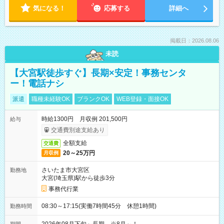
気になる！
応募する
詳細へ
掲載日：2026.08.06
未読
【大宮駅徒歩すぐ】長期×安定！事務センタ
ー！電話ナシ
派遣
職種未経験OK
ブランクOK
WEB登録・面接OK
時給1300円 月収例 201,500円
給与
交通費別途支給あり
全額支給
交通費
20～25万円
月収例
さいたま市大宮区
勤務地
大宮(埼玉県)駅から徒歩3分
事務代行業
08:30～17:15(実働7時間45分 休憩1時間)
勤務時間