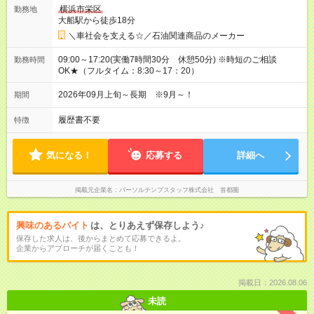
横浜市栄区
勤務地
大船駅から徒歩18分
＼車社会を支える☆／石油関連商品のメーカー
09:00～17:20(実働7時間30分 休憩50分) ※時短のご相談
勤務時間
OK★（フルタイム：8:30～17：20）
2026年09月上旬～長期 ※9月～！
期間
履歴書不要
特徴
気になる！
応募する
詳細へ
掲載元企業名
パーソルテンプスタッフ株式会社 首都圏
興味のあるバイト
は、とりあえず保存しよう♪
保存した求人は、後からまとめて応募できるよ。
企業からアプローチが届くことも！
掲載日：2026.08.06
未読