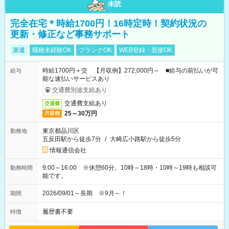
未読
完全在宅＊時給1700円！16時定時！契約状況の
更新・修正など事務サポート
派遣
職種未経験OK
ブランクOK
WEB登録・面接OK
時給1700円＋交 【月収例】272,000円～ ■給与の前払いが可
給与
能な速払いサービスあり
交通費別途支給あり
交通費支給あり
交通費
25～30万円
月収例
東京都品川区
勤務地
五反田駅から徒歩7分
/
大崎広小路駅から徒歩5分
情報通信会社
9:00～16:00 ※休憩60分。10時～18時・10時～19時も相談可
勤務時間
能です。
2026/09/01～長期 ※9月～！
期間
履歴書不要
特徴