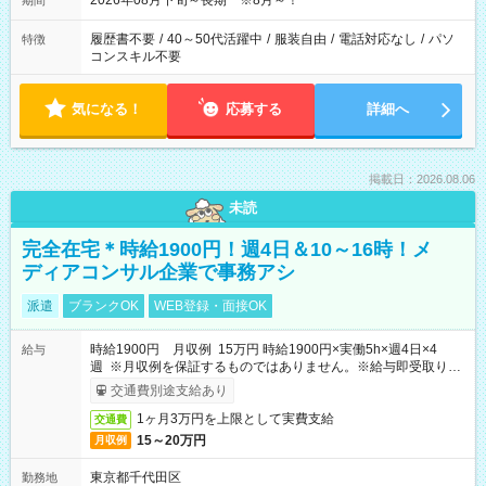
2026年08月下旬～長期 ※8月～！
期間
履歴書不要
/
40～50代活躍中
/
服装自由
/
電話対応なし
/
パソ
特徴
コンスキル不要
気になる！
応募する
詳細へ
掲載日：2026.08.06
未読
完全在宅＊時給1900円！週4日＆10～16時！メ
ディアコンサル企業で事務アシ
派遣
ブランクOK
WEB登録・面接OK
時給1900円 月収例 15万円 時給1900円×実働5h×週4日×4
給与
週 ※月収例を保証するものではありません。※給与即受取りサ
ービス利用可（利用条件有）
交通費別途支給あり
1ヶ月3万円を上限として実費支給
交通費
15～20万円
月収例
東京都千代田区
勤務地