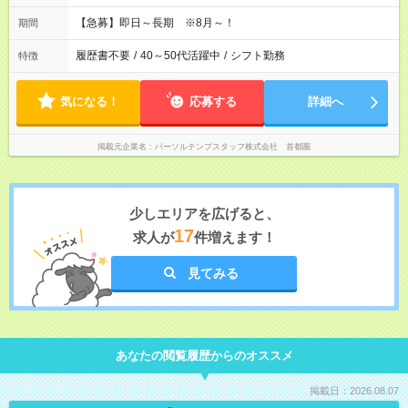
～3のシフトがバランスよく設定されます！(月7回ずつ程度)
【急募】即日～長期 ※8月～！
期間
履歴書不要
/
40～50代活躍中
/
シフト勤務
特徴
気になる！
応募する
詳細へ
掲載元企業名
パーソルテンプスタッフ株式会社 首都圏
少しエリアを広げると、
17
求人が
件増えます！
見てみる
あなたの閲覧履歴からのオススメ
掲載日：2026.08.07