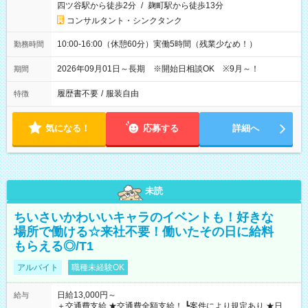
四ツ谷駅から徒歩2分
/
麹町駅から徒歩13分
コンサルタント・シンクタンク
10:00-16:00（休憩60分）実働5時間（残業少なめ！）
勤務時間
2026年09月01日～長期 ※開始日相談OK ※9月～！
期間
履歴書不要
/
服装自由
特徴
気になる！
応募する
詳細へ
未読
ちいさいかわいいキャラのイベントも！好きな
場所で働ける☆来社不要！働いたその日に給料
もらえる◎/T1
アルバイト
職種未経験OK
日給13,000円～
給与
＋交通費支給 ★交通費全額支給！ ┗案件により規定あり ★日払