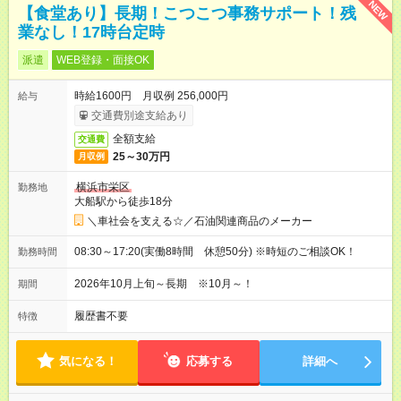
NEW
【食堂あり】長期！こつこつ事務サポート！残
業なし！17時台定時
派遣
WEB登録・面接OK
時給1600円 月収例 256,000円
給与
交通費別途支給あり
全額支給
交通費
25～30万円
月収例
横浜市栄区
勤務地
大船駅から徒歩18分
＼車社会を支える☆／石油関連商品のメーカー
08:30～17:20(実働8時間 休憩50分) ※時短のご相談OK！
勤務時間
2026年10月上旬～長期 ※10月～！
期間
履歴書不要
特徴
気になる！
応募する
詳細へ