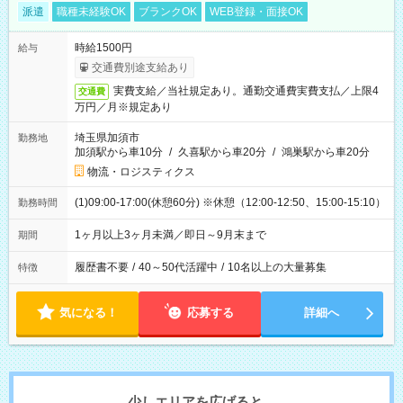
派遣
職種未経験OK
ブランクOK
WEB登録・面接OK
時給1500円
給与
交通費別途支給あり
実費支給／当社規定あり。通勤交通費実費支払／上限4
交通費
万円／月※規定あり
埼玉県加須市
勤務地
加須駅から車10分
/
久喜駅から車20分
/
鴻巣駅から車20分
物流・ロジスティクス
(1)09:00-17:00(休憩60分) ※休憩（12:00-12:50、15:00-15:10）
勤務時間
1ヶ月以上3ヶ月未満／即日～9月末まで
期間
履歴書不要
/
40～50代活躍中
/
10名以上の大量募集
特徴
気になる！
応募する
詳細へ
少しエリアを広げると、