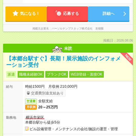
気になる！
応募する
詳細へ
掲載元企業名
パーソルテンプスタッフ株式会社 首都圏
掲載日：2026.08.06
未読
NEW
【本郷台駅すぐ】長期！展示施設のインフォメ
ーション受付
派遣
職種未経験OK
ブランクOK
WEB登録・面接OK
時給1500円 月収例 210,000円
給与
交通費別途支給あり
全額支給
交通費
20～25万円
月収例
横浜市栄区
勤務地
本郷台駅から徒歩5分
ビル設備管理・メンテナンスの会社/施設の運営・管理