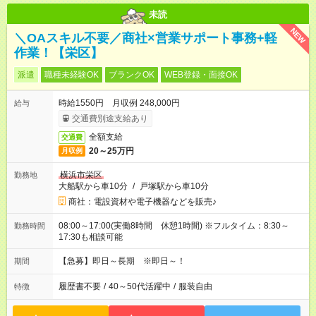
未読
NEW
＼OAスキル不要／商社×営業サポート事務+軽
作業！【栄区】
派遣
職種未経験OK
ブランクOK
WEB登録・面接OK
時給1550円 月収例 248,000円
給与
交通費別途支給あり
全額支給
交通費
20～25万円
月収例
横浜市栄区
勤務地
大船駅から車10分
/
戸塚駅から車10分
商社：電設資材や電子機器などを販売♪
08:00～17:00(実働8時間 休憩1時間) ※フルタイム：8:30～
勤務時間
17:30も相談可能
【急募】即日～長期 ※即日～！
期間
履歴書不要
/
40～50代活躍中
/
服装自由
特徴