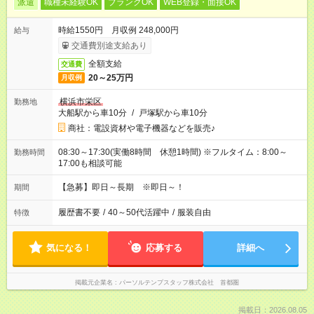
派遣
職種未経験OK
ブランクOK
WEB登録・面接OK
時給1550円 月収例 248,000円
給与
交通費別途支給あり
全額支給
交通費
20～25万円
月収例
横浜市栄区
勤務地
大船駅から車10分
/
戸塚駅から車10分
商社：電設資材や電子機器などを販売♪
08:30～17:30(実働8時間 休憩1時間) ※フルタイム：8:00～
勤務時間
17:00も相談可能
【急募】即日～長期 ※即日～！
期間
履歴書不要
/
40～50代活躍中
/
服装自由
特徴
気になる！
応募する
詳細へ
掲載元企業名
パーソルテンプスタッフ株式会社 首都圏
掲載日：2026.08.05