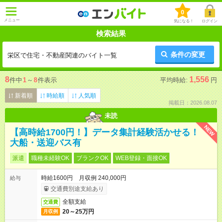
0
メニュー
気になる！
ログイン
検索結果
条件の変更
栄区で住宅・不動産関連のバイト一覧
8
1,556
件中
1
～
8
件表示
平均時給:
円
新着順
時給順
人気順
掲載日：2026.08.07
未読
NEW
【高時給1700円！】データ集計経験活かせる！
大船・送迎バス有
派遣
職種未経験OK
ブランクOK
WEB登録・面接OK
時給1600円 月収例 240,000円
給与
交通費別途支給あり
全額支給
交通費
20～25万円
月収例