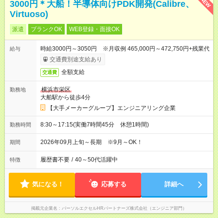
NEW
3000円＊大船！半導体向けPDK開発(Calibre、
Virtuoso)
派遣
ブランクOK
WEB登録・面接OK
時給3000円～3050円 ※月収例 465,000円～472,750円+残業代
給与
交通費別途支給あり
全額支給
交通費
横浜市栄区
勤務地
大船駅から徒歩4分
【大手メーカーグループ】エンジニアリング企業
8:30～17:15(実働7時間45分 休憩1時間)
勤務時間
2026年09月上旬～長期 ※9月～OK！
期間
履歴書不要
/
40～50代活躍中
特徴
気になる！
応募する
詳細へ
掲載元企業名
パーソルエクセルHRパートナーズ株式会社（エンジニア部門）