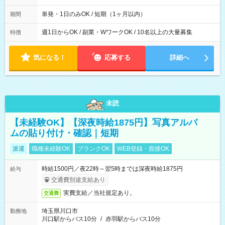
間は 試験により異なります。
単発・1日のみOK / 短期（1ヶ月以内）
期間
週1日からOK / 副業・WワークOK / 10名以上の大量募集
特徴
気になる！
応募する
詳細へ
未読
【未経験OK】【深夜時給1875円】写真アルバ
ムの貼り付け・確認｜短期
派遣
職種未経験OK
ブランクOK
WEB登録・面接OK
時給1500円／夜22時～翌5時までは深夜時給1875円
給与
交通費別途支給あり
実費支給／当社規定あり。
交通費
埼玉県川口市
勤務地
川口駅からバス10分
/
赤羽駅からバス10分