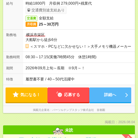
時給1800円 月収例 279,000円+残業代
給与
交通費別途支給あり
全額支給
交通費
25～30万円
月収例
横浜市栄区
勤務地
大船駅から徒歩6分
＜スマホ・PCなどに欠かせない！＞大手メモリ機器メーカー
08:30～17:15(実働7時間45分 休憩1時間)
勤務時間
2026年09月上旬～長期 ※9月～！
期間
履歴書不要
/
40～50代活躍中
特徴
気になる！
応募する
詳細へ
掲載元企業名
パーソルテンプスタッフ株式会社 首都圏
掲載日：2026.08.04
未読