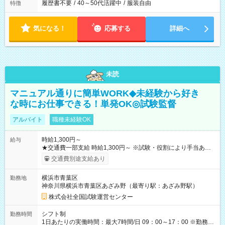
履歴書不要
/
40～50代活躍中
/
服装自由
特徴
気になる！
応募する
詳細へ
未読
マニュアル通りに簡単WORK◆未経験から好き
な時にお仕事できる！単発OK◎試験監督
アルバイト
職種未経験OK
時給1,300円～
給与
★交通費一部支給 時給1,300円～ ※試験・役割により手当あり
※勤務回数により昇給あり 【即給（前払い）オプションあ
交通費別途支給あり
り！】 希望される場合、勤務から1週間ほどで給与の一部を受け
取れます。 ※手数料418円がかかります。 【過去試験日の収入
横浜市青葉区
勤務地
例】 ・河合塾模擬試験 8:30～17:30（休憩1時間） 時給1,300円
神奈川県横浜市青葉区あざみ野（最寄り駅：あざみ野駅）
×8時間＝日収10,400円＋交通費 ※当日の役割により時給＋100
円の場合あり ・国家試験 7:00～13:30（休憩なし） 時給1,300
株式会社全国試験運営センター
円（役割手当＋100円）×6時間＝日収8,400円＋交通費 【試用期
間】試用期間なし
シフト制
勤務時間
1日あたりの実働時間：最大7時間/日 09：00～17：00 ※勤務時