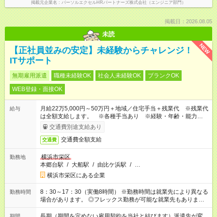
掲載元企業名
パーソルエクセルHRパートナーズ株式会社（エンジニア部門）
掲載日：2026.08.05
未読
NEW
【正社員並みの安定】未経験からチャレンジ！
ITサポート
無期雇用派遣
職種未経験OK
社会人未経験OK
ブランクOK
WEB登録・面接OK
月給22万5,000円～50万円＋地域／住宅手当＋残業代 ※残業代
給与
は全額支給します。 ※各種手当あり ※経験・年齢・能力等を
考慮して加給・優遇します。
交通費別途支給あり
交通費全額支給
交通費
横浜市栄区
勤務地
本郷台駅
/
大船駅
/
由比ケ浜駅
/
…
横浜市栄区にある企業
8：30～17：30（実働8時間） ※勤務時間は就業先により異なる
勤務時間
場合があります。 ◎フレックス勤務が可能な就業先もありま
す。 ◎今よりもさらに働きやすい環境をつくるべく、 働き方
改革に全社をあげて取り組んでいます。
長期（期間を定めない雇用契約を当社と結びます）派遣先が変
期間