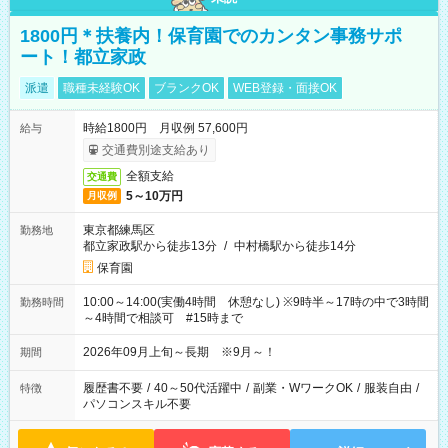
1800円＊扶養内！保育園でのカンタン事務サポ
ート！都立家政
派遣
職種未経験OK
ブランクOK
WEB登録・面接OK
時給1800円 月収例 57,600円
給与
交通費別途支給あり
全額支給
交通費
5～10万円
月収例
東京都練馬区
勤務地
都立家政駅から徒歩13分
/
中村橋駅から徒歩14分
保育園
10:00～14:00(実働4時間 休憩なし) ※9時半～17時の中で3時間
勤務時間
～4時間で相談可 #15時まで
2026年09月上旬～長期 ※9月～！
期間
履歴書不要
/
40～50代活躍中
/
副業・WワークOK
/
服装自由
/
特徴
パソコンスキル不要