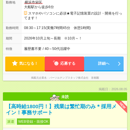
横浜市栄区
勤務地
大船駅から徒歩6分
スマホやパソコンに必須★電子記憶装置の設計・開発を行っ
てます！
08:30～17:15(実働7時間45分 休憩1時間)
勤務時間
2026年10月上旬～長期 ※10月～！
期間
履歴書不要
/
40～50代活躍中
特徴
気になる！
応募する
詳細へ
掲載元企業名
パーソルテンプスタッフ株式会社 首都圏
掲載日：2026.08.05
未読
NEW
【高時給1800円！】残業は繁忙期のみ＊採用メ
イン！事務サポート
派遣
WEB登録・面接OK