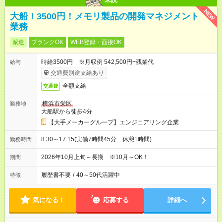
NEW
大船！3500円！メモリ製品の開発マネジメント
業務
派遣
ブランクOK
WEB登録・面接OK
時給3500円 ※月収例 542,500円+残業代
給与
交通費別途支給あり
全額支給
交通費
横浜市栄区
勤務地
大船駅から徒歩4分
【大手メーカーグループ】エンジニアリング企業
8:30～17:15(実働7時間45分 休憩1時間)
勤務時間
2026年10月上旬～長期 ※10月～OK！
期間
履歴書不要
/
40～50代活躍中
特徴
気になる！
応募する
詳細へ