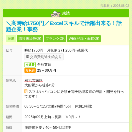
掲載日：2026.08.02
未読
＼高時給1750円／Excelスキルで活躍出来る！話
題企業！事務
派遣
職種未経験OK
ブランクOK
WEB登録・面接OK
時給1750円 月収例 271,250円+残業代
給与
交通費別途支給あり
全額支給
交通費
25～30万円
月収例
横浜市栄区
勤務地
大船駅から徒歩6分
スマホやパソコンに必須★電子記憶装置の設計・開発を行っ
てます！
08:30～17:15(実働7時間45分 休憩1時間)
勤務時間
2026年09月上旬～長期 ※9月～！
期間
履歴書不要
/
40～50代活躍中
特徴