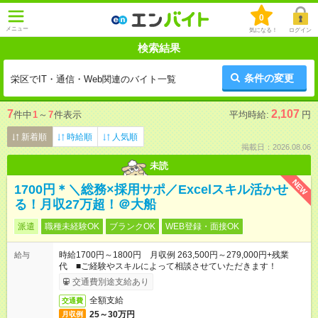
0
メニュー
気になる！
ログイン
検索結果
条件の変更
栄区でIT・通信・Web関連のバイト一覧
7
2,107
件中
1
～
7
件表示
平均時給:
円
新着順
時給順
人気順
掲載日：2026.08.06
未読
NEW
1700円＊＼総務×採用サポ／Excelスキル活かせ
る！月収27万超！＠大船
派遣
職種未経験OK
ブランクOK
WEB登録・面接OK
時給1700円～1800円 月収例 263,500円～279,000円+残業
給与
代 ■ご経験やスキルによって相談させていただきます！
交通費別途支給あり
全額支給
交通費
25～30万円
月収例