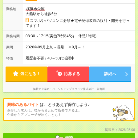
横浜市栄区
勤務地
大船駅から徒歩6分
スマホやパソコンに必須★電子記憶装置の設計・開発を行っ
てます！
08:30～17:15(実働7時間45分 休憩1時間)
勤務時間
2026年09月上旬～長期 ※9月～！
期間
履歴書不要
/
40～50代活躍中
特徴
気になる！
応募する
詳細へ
掲載元企業名
パーソルテンプスタッフ株式会社 首都圏
興味のあるバイト
は、とりあえず保存しよう♪
保存した求人は、後からまとめて応募できるよ。
企業からアプローチが届くことも！
掲載日：2026.08.06
未読