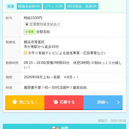
派遣
職種未経験OK
ブランクOK
WEB登録・面接OK
時給1530円
給与
交通費別途支給あり
全額支給
交通費
横浜市青葉区
勤務地
市が尾駅から徒歩10分
大手☆有線テレビによる放送事業・広告事業など♪
09:15～18:00(実働7時間45分 休憩1時間) ※朝ゆっくりが嬉し
勤務時間
い！
2026年09月上旬～長期 ※9月～！
期間
履歴書不要
/
40～50代活躍中
/
服装自由
特徴
気になる！
応募する
詳細へ
掲載日：2026.08.06
未読