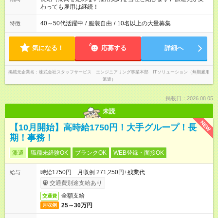
わっても雇用は継続！
40～50代活躍中
/
服装自由
/
10名以上の大量募集
特徴
気になる！
応募する
詳細へ
掲載元企業名
株式会社スタッフサービス エンジニアリング事業本部 ITソリューション（無期雇用
派遣）
掲載日：2026.08.05
未読
NEW
【10月開始】高時給1750円！大手グループ！長
期！事務！
派遣
職種未経験OK
ブランクOK
WEB登録・面接OK
時給1750円 月収例 271,250円+残業代
給与
交通費別途支給あり
全額支給
交通費
25～30万円
月収例