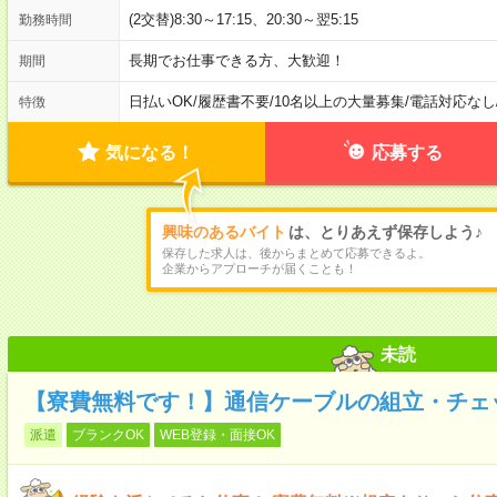
(2交替)8:30～17:15、20:30～翌5:15
勤務時間
長期でお仕事できる方、大歓迎！
期間
日払いOK
/
履歴書不要
/
10名以上の大量募集
/
電話対応なし
特徴
気になる！
応募する
興味のあるバイト
は、とりあえず保存しよう♪
保存した求人は、後からまとめて応募できるよ。
企業からアプローチが届くことも！
未読
【寮費無料です！】通信ケーブルの組立・チェッ
派遣
ブランクOK
WEB登録・面接OK