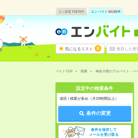
エン派遣
71570
件
エン バイト
82182
件
0
気になるリスト
保存した希
バイトTOP
関東
神奈川県のアルバイト・バ
設定中の検索条件
栄区 / 残業が多め（月20時間以上）
条件の変更
条件を保存して
メールを受け取る