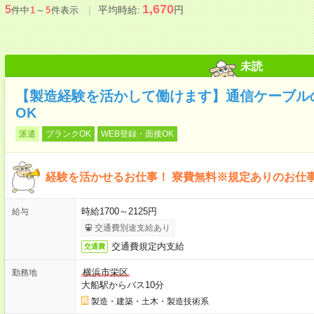
1,670
5
平均時給:
円
件中
1
～
5
件表示
未読
【製造経験を活かして働けます】通信ケーブル
OK
派遣
ブランクOK
WEB登録・面接OK
経験を活かせるお仕事！ 寮費無料※規定ありのお仕
時給1700～2125円
給与
交通費別途支給あり
交通費規定内支給
交通費
横浜市栄区
勤務地
大船駅からバス10分
製造・建築・土木・製造技術系