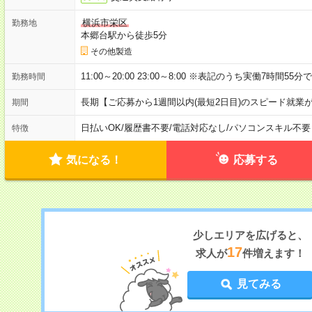
横浜市栄区
勤務地
本郷台駅から徒歩5分
その他製造
11:00～20:00 23:00～8:00 ※表記のうち実働7時間55分
勤務時間
長期【ご応募から1週間以内(最短2日目)のスピード就業
期間
日払いOK
/
履歴書不要
/
電話対応なし
/
パソコンスキル不要
特徴
気になる！
応募する
少しエリアを広げると、
17
求人が
件増えます！
見てみる