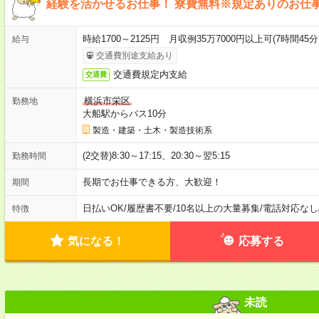
経験を活かせるお仕事！ 寮費無料※規定ありのお仕
時給1700～2125円 月収例35万7000円以上可(7時間45
給与
交通費別途支給あり
交通費規定内支給
交通費
横浜市栄区
勤務地
大船駅からバス10分
製造・建築・土木・製造技術系
(2交替)8:30～17:15、20:30～翌5:15
勤務時間
長期でお仕事できる方、大歓迎！
期間
日払いOK
/
履歴書不要
/
10名以上の大量募集
/
電話対応なし
特徴
気になる！
応募する
未読