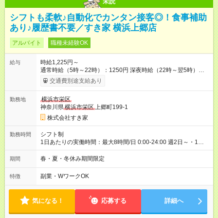
未読
シフトも柔軟♪自動化でカンタン接客◎！食事補助
あり♪履歴書不要／すき家 横浜上郷店
アルバイト
職種未経験OK
時給1,225円～
給与
通常時給（5時～22時）：1250円 深夜時給（22時～翌5時）：
1563円 高校生時給：1225円 【特別手当】早朝手当（5：00-9：
交通費別途支給あり
00）時給+150円 【試用期間】試用期間あり 試用期間の長さ：1
ヶ月 雇用形態、給与は本採用時と同じです。 試用期間の実態は
横浜市栄区
勤務地
30日（※条件変更なし）ですが、切り上げで一ヶ月とさせてい
神奈川県
横浜市栄区
上郷町199-1
ただきます。 研修制度あり：15時間(研修中も同時給）
株式会社すき家
シフト制
勤務時間
1日あたりの実働時間：最大8時間/日 0:00-24:00 週2日～・1日
2h～OK ＜シフト例＞ 〇朝帯 5:00-9:00 〇昼帯 9:00-14:00 〇午
後帯 14:00-18:00 〇夜帯 18:00-22:00 〇深夜帯 22:00-翌5:00 基
春・夏・冬休み期間限定
期間
本は固定シフトですが家庭の都合などイレギュラーには対応し
ます♪
副業・WワークOK
特徴
気になる！
応募する
詳細へ