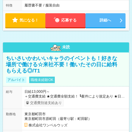
履歴書不要
/
服装自由
特徴
気になる！
応募する
詳細へ
未読
ちいさいかわいいキャラのイベントも！好きな
場所で働ける☆来社不要！働いたその日に給料
もらえる◎/T1
アルバイト
職種未経験OK
日給13,000円～
給与
＋交通費支給 ★交通費全額支給！ ┗案件により規定あり ★日払
いOK！（規定あり） ┗働いたその日に現金GET♪ お仕事後はコ
交通費別途支給あり
ンビニATMから 日払い分を引き落とせます！ 【試用期間】試
用期間なし
東京都町田市
勤務地
東京都町田市原町田（最寄り駅：町田駅）
株式会社ワンベルウッズ