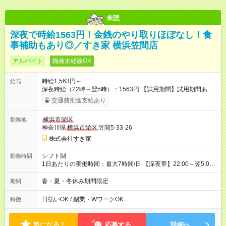
未読
深夜で時給1563円！金銭のやり取りほぼなし！食
事補助もあり◎／すき家 横浜笠間店
アルバイト
職種未経験OK
時給1,563円～
給与
深夜時給（22時～翌5時）：1563円 【試用期間】試用期間あり
試用期間の長さ：1ヶ月 雇用形態、給与は本採用時と同じです。
交通費別途支給あり
試用期間の実態は30日（※条件変更なし）ですが、切り上げで
一ヶ月とさせていただきます。 研修制度あり：15時間(研修中も
横浜市栄区
勤務地
同時給）
神奈川県
横浜市栄区
笠間5-33-26
株式会社すき家
シフト制
勤務時間
1日あたりの実働時間：最大7時間/日 【深夜帯】22:00～翌5:00
週2日～・1日2h～OK◎ ※22:00から翌5:00までは18歳以上の方
のみ勤務可能です（18歳未満の深夜業務禁止のため） ★深夜で
春・夏・冬休み期間限定
期間
も安心して働けます★ すき家では、ワンオペを禁止していま
す。 必ず、2名以上での勤務を行いますので、安心して働けま
日払いOK / 副業・WワークOK
特徴
す。
気になる！
応募する
詳細へ