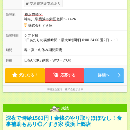
1563円 高校生時給：1225円 【特別手当】早朝手当（5：00-9：
交通費別途支給あり
00）時給+150円 【試用期間】試用期間あり 試用期間の長さ：1
ヶ月 雇用形態、給与は本採用時と同じです。 試用期間の実態は
横浜市栄区
勤務地
30日（※条件変更なし）ですが、切り上げで一ヶ月とさせてい
神奈川県
横浜市栄区
笠間5-33-26
ただきます。 研修制度あり：15時間(研修中も同時給）
株式会社すき家
シフト制
勤務時間
1日あたりの実働時間：最大8時間/日 0:00-24:00 週2日～・1日
2h～OK ＜シフト例＞ 〇朝帯 5:00-9:00 〇昼帯 9:00-14:00 〇午
後帯 14:00-18:00 〇夜帯 18:00-22:00 〇深夜帯 22:00-翌5:00 基
春・夏・冬休み期間限定
期間
本は固定シフトですが家庭の都合などイレギュラーには対応し
ます♪
日払いOK / 副業・WワークOK
特徴
気になる！
応募する
詳細へ
掲載元企業名
株式会社すき家
未読
深夜で時給1563円！金銭のやり取りほぼなし！食
事補助もあり◎／すき家 横浜上郷店