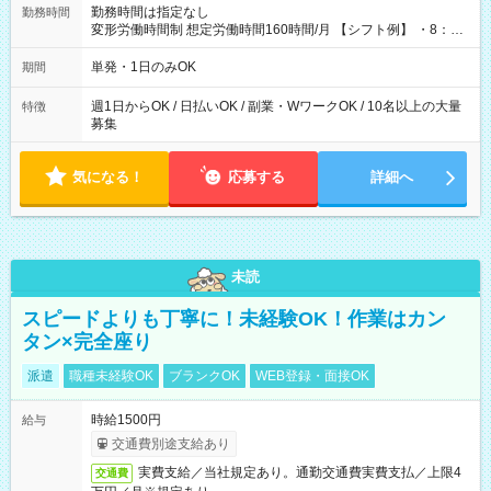
勤務時間は指定なし
勤務時間
変形労働時間制 想定労働時間160時間/月 【シフト例】 ・8：00
～21：00
単発・1日のみOK
期間
週1日からOK / 日払いOK / 副業・WワークOK / 10名以上の大量
特徴
募集
気になる！
応募する
詳細へ
未読
スピードよりも丁寧に！未経験OK！作業はカン
タン×完全座り
派遣
職種未経験OK
ブランクOK
WEB登録・面接OK
時給1500円
給与
交通費別途支給あり
実費支給／当社規定あり。通勤交通費実費支払／上限4
交通費