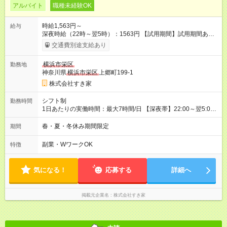
アルバイト
職種未経験OK
時給1,563円～
給与
深夜時給（22時～翌5時）：1563円 【試用期間】試用期間あり
試用期間の長さ：1ヶ月 雇用形態、給与は本採用時と同じです。
交通費別途支給あり
試用期間の実態は30日（※条件変更なし）ですが、切り上げで
一ヶ月とさせていただきます。 研修制度あり：15時間(研修中も
横浜市栄区
勤務地
同時給）
神奈川県
横浜市栄区
上郷町199-1
株式会社すき家
シフト制
勤務時間
1日あたりの実働時間：最大7時間/日 【深夜帯】22:00～翌5:00
週2日～・1日2h～OK◎ ※22:00から翌5:00までは18歳以上の方
のみ勤務可能です（18歳未満の深夜業務禁止のため） ★深夜で
春・夏・冬休み期間限定
期間
も安心して働けます★ すき家では、ワンオペを禁止していま
す。 必ず、2名以上での勤務を行いますので、安心して働けま
副業・WワークOK
特徴
す。
気になる！
応募する
詳細へ
掲載元企業名
株式会社すき家