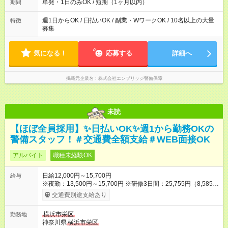
働ける！ 希望の勤務日数がありましたらご相談下さい。 週1
単発・1日のみOK / 短期（1ヶ月以内）
期間
日、月1日～の勤務OKです 夜勤・深夜のお仕事もございます
週1日からOK / 日払いOK / 副業・WワークOK / 10名以上の大量
特徴
募集
気になる！
応募する
詳細へ
掲載元企業名
株式会社エンブリッジ警備保障
未読
【ほぼ全員採用】✨日払いOK✨週1から勤務OKの
警備スタッフ！＃交通費全額支給＃WEB面接OK
アルバイト
職種未経験OK
日給12,000円～15,700円
給与
※夜勤：13,500円～15,700円 ※研修3日間：25,755円（8,585円
×3日間／計21時間） ✅早上がりでも日給全額保証◎ ✅寮完備！
交通費別途支給あり
即入居OK！ ✅週1日～勤務OK ✅週5日勤務×フルタイムも可能 ✅
資格手当（最大2200円／日）や残業代は別途全額支給 ※資格取
横浜市栄区
勤務地
得費用は会社が全額負担します。 ＜＜ ✨紹介報奨金キャンペー
神奈川県
横浜市栄区
ン✨ ＞＞ 紹介する側＆入社する側も嬉しい制度！ 条件に応じ