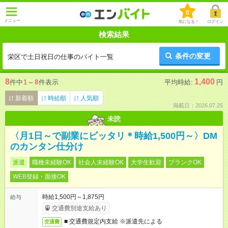
0
メニュー
気になる！
ログイン
検索結果
条件の変更
栄区で土日祝日の仕事のバイト一覧
8
1,400
件中
1
～
8
件表示
平均時給:
円
新着順
時給順
人気順
掲載日：2026.07.25
未読
〈月1日～で副業にピッタリ＊時給1,500円～〉DM
のカンタン仕分け
派遣
職種未経験OK
社会人未経験OK
大学生歓迎
ブランクOK
WEB登録・面接OK
時給1,500円～1,875円
給与
交通費別途支給あり
■ 交通費規定内支給 ※派遣先による
交通費