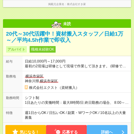
掲載元企業名
株式会社すき家
未読
20代～30代活躍中！資材搬入スタッフ／日給1万
～／平均4.5h作業で即収入
アルバイト
職種未経験OK
日給10,000円～17,000円
給与
最初の2現場は研修として現場で作業して頂きます。 (研修でも
通常通り給与が出ます) 【試用期間】試用期間なし
横浜市栄区
勤務地
神奈川県
横浜市栄区
株式会社エクスト（資材搬入）
シフト制
勤務時間
1日あたりの実働時間：最大8時間/日 終日勤務の場合、 8:00～
17:00（休憩2時間）ではありますが、 やり切りで作業終了のた
め、早く終わったらそのまま帰宅可能です。 早く終わっても1現
週1日からOK / 日払いOK / 副業・WワークOK / 10名以上の大量
特徴
場日給1万円を保証しています。 1日あたりの平均作業時間：4.5
募集
時間 シフト制のため、働きたい曜日にシフトを入れて働くこと
が可能です。 週1日～OKです。
気になる！
応募する
詳細へ