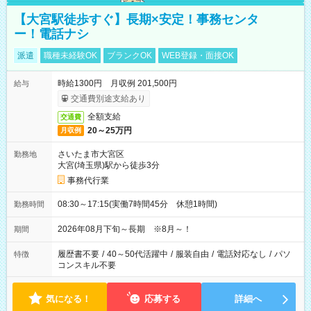
【大宮駅徒歩すぐ】長期×安定！事務センタ
ー！電話ナシ
派遣
職種未経験OK
ブランクOK
WEB登録・面接OK
時給1300円 月収例 201,500円
給与
交通費別途支給あり
全額支給
交通費
20～25万円
月収例
さいたま市大宮区
勤務地
大宮(埼玉県)駅から徒歩3分
事務代行業
08:30～17:15(実働7時間45分 休憩1時間)
勤務時間
2026年08月下旬～長期 ※8月～！
期間
履歴書不要
/
40～50代活躍中
/
服装自由
/
電話対応なし
/
パソ
特徴
コンスキル不要
気になる！
応募する
詳細へ