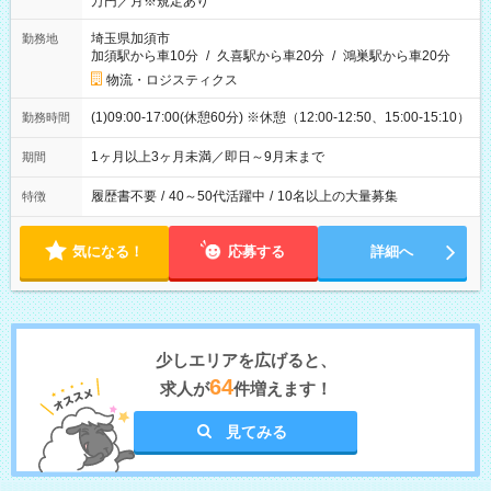
万円／月※規定あり
埼玉県加須市
勤務地
加須駅から車10分
/
久喜駅から車20分
/
鴻巣駅から車20分
物流・ロジスティクス
(1)09:00-17:00(休憩60分) ※休憩（12:00-12:50、15:00-15:10）
勤務時間
1ヶ月以上3ヶ月未満／即日～9月末まで
期間
履歴書不要
/
40～50代活躍中
/
10名以上の大量募集
特徴
気になる！
応募する
詳細へ
少しエリアを広げると、
64
求人が
件増えます！
見てみる