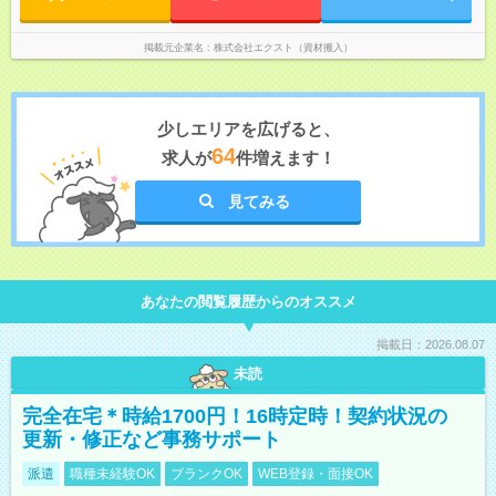
掲載元企業名
株式会社エクスト（資材搬入）
少しエリアを広げると、
64
求人が
件増えます！
見てみる
あなたの閲覧履歴からのオススメ
掲載日：2026.08.07
未読
完全在宅＊時給1700円！16時定時！契約状況の
更新・修正など事務サポート
派遣
職種未経験OK
ブランクOK
WEB登録・面接OK