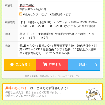
横浜市栄区
勤務地
本郷台駅から徒歩5分
■物流センターなど ■勤務地選べます
【1日3時間～も相談OK!】 ＜シフト例＞ 9:00～12:00 12:00～
勤務時間
17:00 17:00～22:00 18:00～21:00 など こちら以外の時間帯も
お気軽にご相談ください！
単発1日～！ ★勤務開始日や期間はお気軽にご相談くださ
期間
い！ ＃8月～ ＃9月～
週1日からOK
/
日払いOK
/
履歴書不要
/
40～50代活躍中
/
副
特徴
業・WワークOK
/
服装自由
/
シフト勤務
/
10名以上の大量募
集
/
電話対応なし
/
パソコンスキル不要
気になる！
応募する
詳細へ
掲載元企業名
株式会社バイトレ（キャムコムグループ）
興味のあるバイト
は、とりあえず保存しよう♪
保存した求人は、後からまとめて応募できるよ。
企業からアプローチが届くことも！