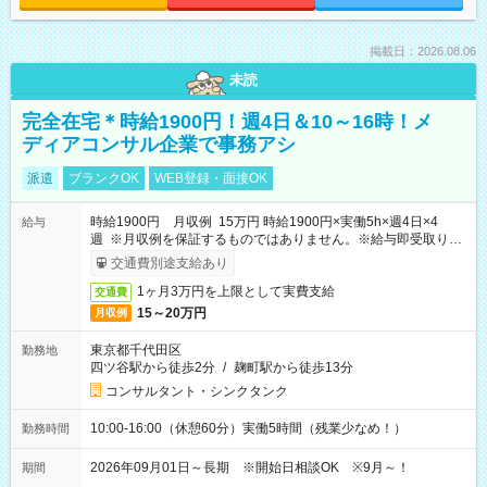
掲載日：2026.08.06
未読
完全在宅＊時給1900円！週4日＆10～16時！メ
ディアコンサル企業で事務アシ
派遣
ブランクOK
WEB登録・面接OK
時給1900円 月収例 15万円 時給1900円×実働5h×週4日×4
給与
週 ※月収例を保証するものではありません。※給与即受取りサ
ービス利用可（利用条件有）
交通費別途支給あり
1ヶ月3万円を上限として実費支給
交通費
15～20万円
月収例
東京都千代田区
勤務地
四ツ谷駅から徒歩2分
/
麹町駅から徒歩13分
コンサルタント・シンクタンク
10:00-16:00（休憩60分）実働5時間（残業少なめ！）
勤務時間
2026年09月01日～長期 ※開始日相談OK ※9月～！
期間