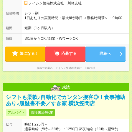
て、下記報奨金を支給♪ ■紹介者：最大10万円 ■入社者：最大5万
テイシン警備株式会社 川崎支社
円 ■入社者（即戦力）：最大7万円 【試用期間】試用期間あり 試
用期間の長さ：2ヶ月 雇用形態、給与は本採用時と同じです。
シフト制
勤務時間
1日あたりの実働時間：最大8時間/日 ＜勤務時間帯＞ ・9時00分
～18時00分 ・20時00分～05時00分 ◎週1日から勤務可能で、1
週間ごとの自己申告制シフトを採用。短期勤務や副業としての
短期（1ヶ月以内）
期間
働き方も可能です。 ◎「今週は週0日、来週は週4日」など、ラ
イフスタイルに合わせた働き方ができます。有給休暇も積極的
週1日からOK / 副業・WワークOK
特徴
に取得可能です！
気になる！
応募する
詳細へ
掲載元企業名
テイシン警備株式会社 川崎支社
未読
シフトも柔軟♪自動化でカンタン接客◎！食事補助
あり♪履歴書不要／すき家 横浜笠間店
アルバイト
職種未経験OK
時給1,225円～
給与
通常時給（5時～22時）：1250円 深夜時給（22時～翌5時）：