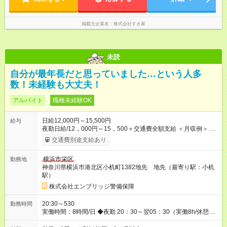
掲載元企業名
株式会社すき家
未読
自分が最年長だと思っていました…という人多
数！未経験も大丈夫！
アルバイト
職種未経験OK
日給12,000円～15,500円
給与
夜勤日給/12，000円～15，500＋交通費全額支給 ＜月収例＞ 日
給12，000円×22日間＝264，000円 ◆スタートダッシュに 入社
交通費別途支給あり
祝金最大200，000円を支給！ 研修手当(法定研修20時間)：24，
500円支給！ ◆昇給あり 資格取得も応援しています♪ ◆交通費
横浜市栄区
勤務地
「全額」支給 公共交通機関を利用の履歴を提出で、交通費全額
神奈川県横浜市港北区小机町1382地先 地先（最寄り駅：小机
支給！ 自動車通勤・バイク通勤もOK ※規程あり ◆日当保証 た
駅）
とえ仕事が1時間で終わっても 日当は全額お支払いします！ 業
者さんと協力し合って、早く仕事を終えるほど、お得……！ ◆
株式会社エンブリッジ警備保障
その他 資格応援手当・隊長手当等 アルバイトから社員雇用ま
でのキャリアアップを楽しめるスキームをご用意しております☆
20:30～530
勤務時間
【試用期間】試用期間なし
実働時間：8時間/日 ◆夜勤 20：30～翌05：30（実働8h/休憩
1h） ※勤務地により勤務時間は多少変動あり ◆希望のシフトで