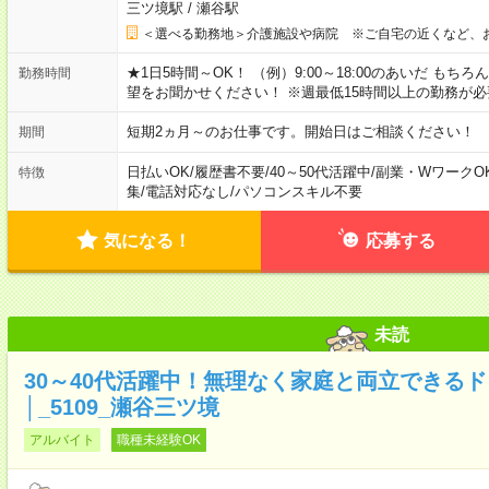
三ツ境駅
/
瀬谷駅
＜選べる勤務地＞介護施設や病院 ※ご自宅の近くなど、
★1日5時間～OK！ （例）9:00～18:00のあいだ も
勤務時間
望をお聞かせください！ ※週最低15時間以上の勤務が必
短期2ヵ月～のお仕事です。開始日はご相談ください！
期間
日払いOK
/
履歴書不要
/
40～50代活躍中
/
副業・WワークO
特徴
集
/
電話対応なし
/
パソコンスキル不要
気になる！
応募する
未読
30～40代活躍中！無理なく家庭と両立できる
│_5109_瀬谷三ツ境
アルバイト
職種未経験OK