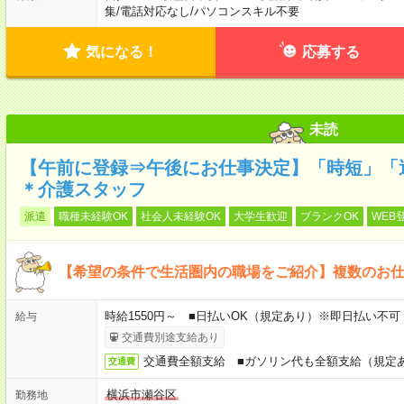
集
/
電話対応なし
/
パソコンスキル不要
気になる！
応募する
未読
【午前に登録⇒午後にお仕事決定】「時短」「
＊介護スタッフ
派遣
職種未経験OK
社会人未経験OK
大学生歓迎
ブランクOK
WEB
【希望の条件で生活圏内の職場をご紹介】複数のお
時給1550円～ ■日払いOK（規定あり）※即日払い不可
給与
交通費別途支給あり
交通費全額支給 ■ガソリン代も全額支給（規定
交通費
横浜市瀬谷区
勤務地