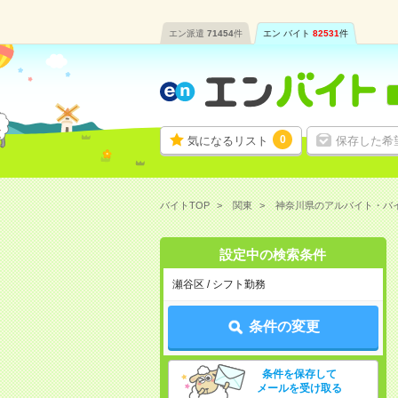
エン派遣
71454
件
エン バイト
82531
件
0
気になるリスト
保存した希
バイトTOP
関東
神奈川県のアルバイト・バ
設定中の検索条件
瀬谷区 / シフト勤務
条件の変更
条件を保存して
メールを受け取る