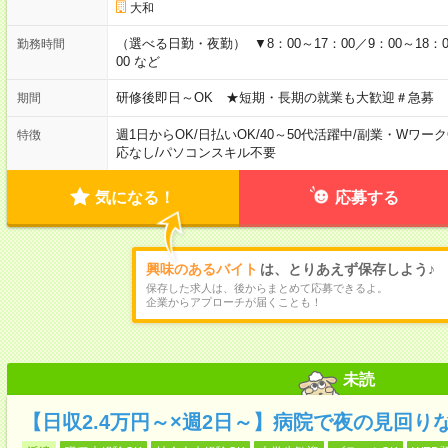
大和
（選べる日勤・夜勤） ▼8：00～17：00／9：00～18：00
勤務時間
00 など
研修後即日～OK ★短期・長期の就業も大歓迎＃急募
期間
週1日からOK
/
日払いOK
/
40～50代活躍中
/
副業・Wワーク
特徴
応なし
/
パソコンスキル不要
気になる！
応募する
興味のあるバイト
は、とりあえず保存しよう♪
保存した求人は、後からまとめて応募できるよ。
企業からアプローチが届くことも！
未読
【日収2.4万円～×週2日～】病院で夜の見回り