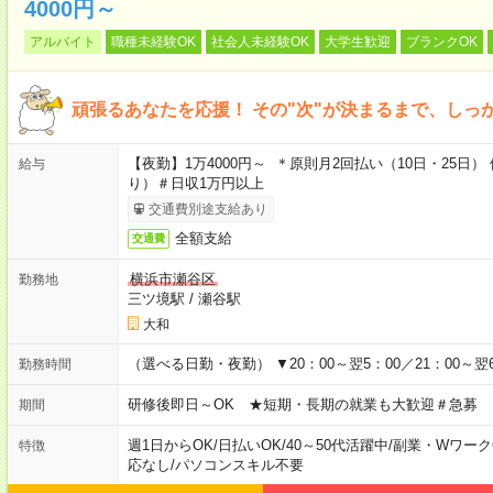
4000円～
アルバイト
職種未経験OK
社会人未経験OK
大学生歓迎
ブランクOK
頑張るあなたを応援！ その"次"が決まるまで、しっ
【夜勤】1万4000円～ ＊原則月2回払い（10日・25
給与
り）＃日収1万円以上
交通費別途支給あり
全額支給
交通費
横浜市瀬谷区
勤務地
三ツ境駅
/
瀬谷駅
大和
（選べる日勤・夜勤） ▼20：00～翌5：00／21：00～翌6
勤務時間
研修後即日～OK ★短期・長期の就業も大歓迎＃急募
期間
週1日からOK
/
日払いOK
/
40～50代活躍中
/
副業・Wワーク
特徴
応なし
/
パソコンスキル不要