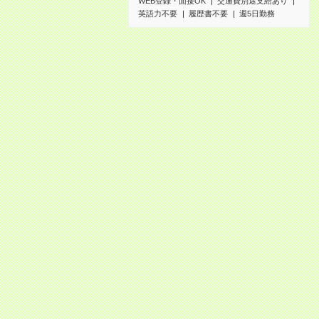
WEB登録・面接OK
交通費別途支給あり
英語力不要
履歴書不要
週5日勤務