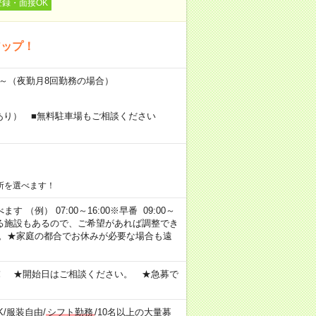
登録・面接OK
アップ！
万円～（夜勤月8回勤務の場合）
あり） ■無料駐車場もご相談ください
所を選べます！
 （例） 07:00～16:00※早番 09:00～
定・選べる施設もあるので、ご希望があれば調整でき
す。★家庭の都合でお休みが必要な場合も遠
！ ★開始日はご相談ください。 ★急募で
K
/
服装自由
/
シフト勤務
/
10名以上の大量募