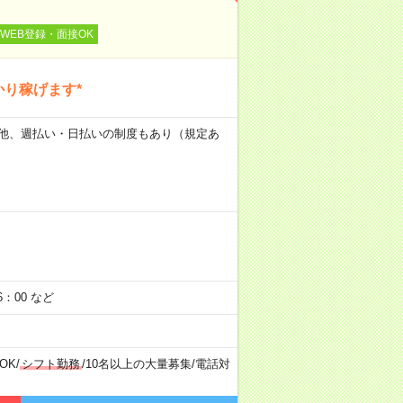
WEB登録・面接OK
かり稼げます*
日） 他、週払い・日払いの制度もあり（規定あ
：00 など
OK
/
シフト勤務
/
10名以上の大量募集
/
電話対