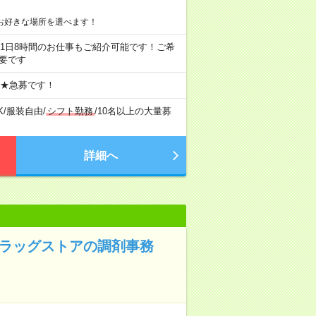
お好きな場所を選べます！
ちろん1日8時間のお仕事もご紹介可能です！ご希
要です
 ★急募です！
K
/
服装自由
/
シフト勤務
/
10名以上の大量募
詳細へ
ドラッグストアの調剤事務