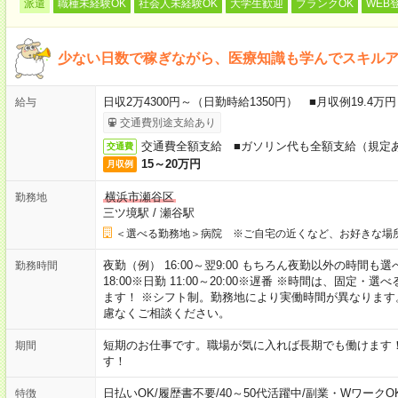
派遣
職種未経験OK
社会人未経験OK
大学生歓迎
ブランクOK
WEB
少ない日数で稼ぎながら、医療知識も学んでスキル
日収2万4300円～（日勤時給1350円） ■月収例19.4
給与
交通費別途支給あり
交通費全額支給 ■ガソリン代も全額支給（規定
交通費
15～20万円
月収例
横浜市瀬谷区
勤務地
三ツ境駅
/
瀬谷駅
＜選べる勤務地＞病院 ※ご自宅の近くなど、お好きな場
夜勤（例） 16:00～翌9:00 もちろん夜勤以外の時間も選べます
勤務時間
18:00※日勤 11:00～20:00※遅番 ※時間は、固
ます！ ※シフト制。勤務地により実働時間が異なりま
慮なくご相談ください。
短期のお仕事です。職場が気に入れば長期でも働けます
期間
す！
日払いOK
/
履歴書不要
/
40～50代活躍中
/
副業・WワークO
特徴