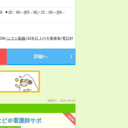
 ▼20：00～翌5：00／21：00～翌6：
OK
/
シフト勤務
/
10名以上の大量募集
/
電話対
詳細へ
掲載日：2026.08.06
NEW
など＠看護師サポ