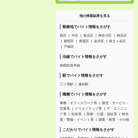
他の検索結果を見る
勤務地でバイト情報をさがす
西区
中区
港北区
神奈川区
鶴見区
都筑区
青葉区
金沢区
保土ヶ谷区
戸塚区
沿線でバイト情報をさがす
相模鉄道本線
駅でバイト情報をさがす
三ツ境駅
瀬谷駅
職種でバイト情報をさがす
事務・オフィスワーク系
販売・サービス・
営業系
クリエイティブ系
IT・エンジニ
ア系
技術系
医療・介護・福祉系
軽作
業・警備・イベント系
調査・教育・その他
こだわりでバイト情報をさがす