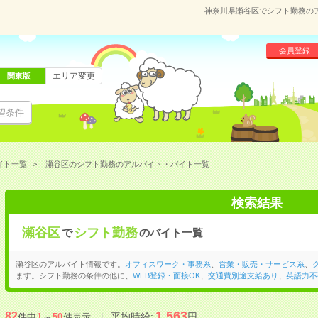
神奈川県瀬谷区でシフト勤務の
会員登録
エリア変更
関東版
望条件
イト一覧
瀬谷区のシフト勤務のアルバイト・バイト一覧
検索結果
瀬谷区
シフト勤務
で
のバイト一覧
瀬谷区のアルバイト情報です。
オフィスワーク・事務系
、
営業・販売・サービス系
、
ます。シフト勤務の条件の他に、
WEB登録・面接OK
、
交通費別途支給あり
、
英語力不
1,563
82
平均時給:
円
件中
1
～
50
件表示