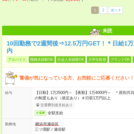
1
2
次へ
未読
10回勤務で2週間後⇒12.5万円GET！＊日給1
内
アルバイト
職種未経験OK
社会人未経験OK
大学生歓迎
ブランクOK
警備が気になっている方、お気軽にご応募ください！
【日勤】1万2500円～ 【夜勤】1万4000円～ ＊原則月
給与
の制度もあり（規定あり）＃日収1万円以上
交通費別途支給あり
全額支給
交通費
横浜市瀬谷区
勤務地
三ツ境駅
/
瀬谷駅