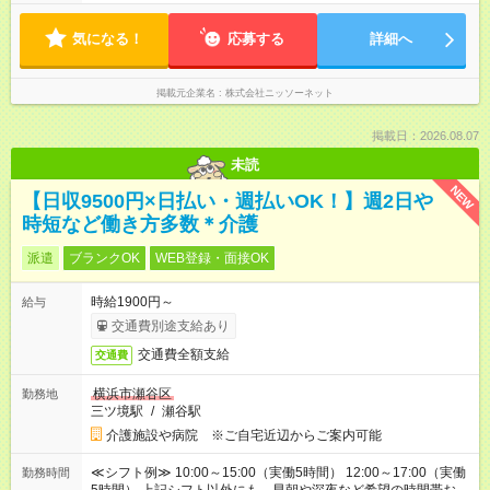
気になる！
応募する
詳細へ
掲載元企業名
株式会社ニッソーネット
掲載日：2026.08.07
未読
NEW
【日収9500円×日払い・週払いOK！】週2日や
時短など働き方多数＊介護
派遣
ブランクOK
WEB登録・面接OK
時給1900円～
給与
交通費別途支給あり
交通費全額支給
交通費
横浜市瀬谷区
勤務地
三ツ境駅
/
瀬谷駅
介護施設や病院 ※ご自宅近辺からご案内可能
≪シフト例≫ 10:00～15:00（実働5時間） 12:00～17:00（実働
勤務時間