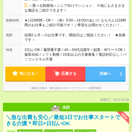
＜選べる勤務地＞シニア向けマンション ※他にもさまざま
な施設をご紹介できます！
★1日5時間～OK！ （例）9:00～18:00のあいだ もちろん1日8時
勤務時間
間のお仕事もご紹介可能です！ご希望をお聞かせください！★家
庭の都合でお休みが必要な場合も遠慮なくご相談ください。 ※
週最低15時間以上の勤務が必要です
短期2ヵ月～のお仕事です。開始日はご相談ください！ ★急募
期間
です！
日払いOK
/
履歴書不要
/
40～50代活躍中
/
副業・WワークOK
/
特徴
服装自由
/
シフト勤務
/
10名以上の大量募集
/
電話対応なし
/
パ
ソコンスキル不要
気になる！
応募する
詳細へ
掲載元企業名
株式会社ネオキャリア ナイス！介護事業部
掲載日：2026.08.08
未読
NEW
＼急な出費も安心／最短3日でお仕事スタートで
きる介護＊即日×日払いOK