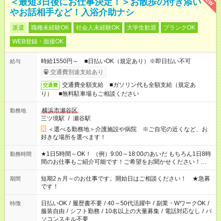
＜最短3日後にお仕事決定！＞お散歩の付き添い
やお話相手など！入浴介助ナシ
派遣
職種未経験OK
社会人未経験OK
大学生歓迎
ブランクOK
WEB登録・面接OK
時給1550円～ ■日払いOK（規定あり）※即日払い不可
給与
交通費別途支給あり
交通費全額支給 ■ガソリン代も全額支給（規定あ
交通費
り） ■無料駐車場もご相談ください
横浜市瀬谷区
勤務地
三ツ境駅
/
瀬谷駅
＜選べる勤務地＞介護施設や病院 ※ご自宅の近くなど、お
好きな場所を選べます！
★1日5時間～OK！ （例）9:00～18:00のあいだ もちろん1日8時
勤務時間
間のお仕事もご紹介可能です！ご希望をお聞かせください！★家
庭の都合でお休みが必要な場合も遠慮なくご相談ください。 ※
週最低15時間以上の勤務が必要です
短期2ヵ月～のお仕事です。開始日はご相談ください！ ★急募
期間
です！
日払いOK
/
履歴書不要
/
40～50代活躍中
/
副業・WワークOK
/
特徴
服装自由
/
シフト勤務
/
10名以上の大量募集
/
電話対応なし
/
パ
ソコンスキル不要