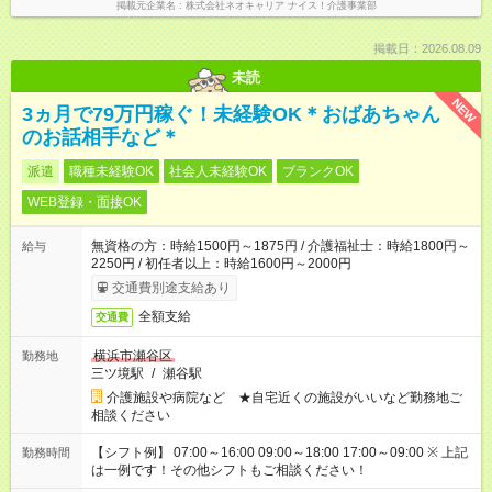
掲載元企業名
株式会社ネオキャリア ナイス！介護事業部
掲載日：2026.08.09
未読
NEW
3ヵ月で79万円稼ぐ！未経験OK＊おばあちゃん
のお話相手など＊
派遣
職種未経験OK
社会人未経験OK
ブランクOK
WEB登録・面接OK
無資格の方：時給1500円～1875円 / 介護福祉士：時給1800円～
給与
2250円 / 初任者以上：時給1600円～2000円
交通費別途支給あり
全額支給
交通費
横浜市瀬谷区
勤務地
三ツ境駅
/
瀬谷駅
介護施設や病院など ★自宅近くの施設がいいなど勤務地ご
相談ください
【シフト例】 07:00～16:00 09:00～18:00 17:00～09:00 ※ 上記
勤務時間
は一例です！その他シフトもご相談ください！