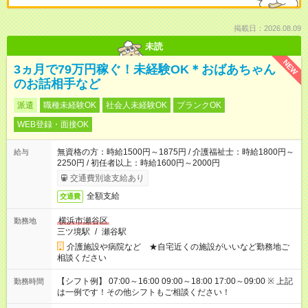
掲載日：2026.08.09
未読
NEW
3ヵ月で79万円稼ぐ！未経験OK＊おばあちゃん
のお話相手など
派遣
職種未経験OK
社会人未経験OK
ブランクOK
WEB登録・面接OK
無資格の方：時給1500円～1875円 / 介護福祉士：時給1800円～
給与
2250円 / 初任者以上：時給1600円～2000円
交通費別途支給あり
全額支給
交通費
横浜市瀬谷区
勤務地
三ツ境駅
/
瀬谷駅
介護施設や病院など ★自宅近くの施設がいいなど勤務地ご
相談ください
【シフト例】 07:00～16:00 09:00～18:00 17:00～09:00 ※ 上記
勤務時間
は一例です！その他シフトもご相談ください！