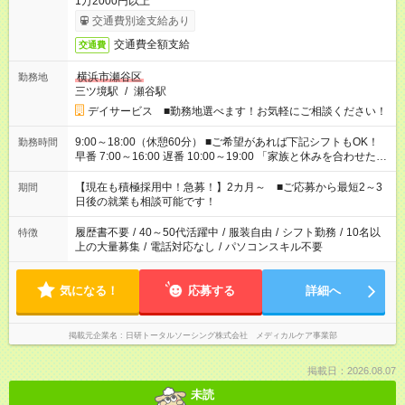
1万2000円以上
交通費別途支給あり
交通費全額支給
交通費
横浜市瀬谷区
勤務地
三ツ境駅
/
瀬谷駅
デイサービス ■勤務地選べます！お気軽にご相談ください！
9:00～18:00（休憩60分） ■ご希望があれば下記シフトもOK！
勤務時間
早番 7:00～16:00 遅番 10:00～19:00 「家族と休みを合わせた
い」 「余裕を持って夕飯の準備がしたい」 「できれば残業はし
たくない」 など、ご希望を教えてくださいね。 ※Wワーク希望
【現在も積極採用中！急募！】2カ月～ ■ご応募から最短2～3
期間
の方へ 今ご覧のお仕事で希望する勤務時間と、もう1つのお仕事
日後の就業も相談可能です！
の勤務時間。 合計で週40時間を超える場合は応募できません。
履歴書不要
/
40～50代活躍中
/
服装自由
/
シフト勤務
/
10名以
特徴
上の大量募集
/
電話対応なし
/
パソコンスキル不要
気になる！
応募する
詳細へ
掲載元企業名
日研トータルソーシング株式会社 メディカルケア事業部
掲載日：2026.08.07
未読