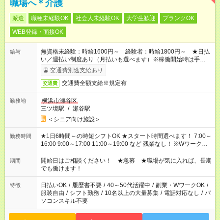
職場へ＊介護
派遣
職種未経験OK
社会人未経験OK
大学生歓迎
ブランクOK
WEB登録・面接OK
無資格未経験：時給1600円～ 経験者：時給1800円～ ★日払
給与
い／週払い制度あり（月払いも選べます）※稼働開始時は手続き
完了次第のお支払いとなります。
交通費別途支給あり
交通費全額支給※規定有
交通費
横浜市瀬谷区
勤務地
三ツ境駅
/
瀬谷駅
＜シニア向け施設＞
★1日6時間～の時短シフトOK ★スタート時間選べます！ 7:00～
勤務時間
16:00 9:00～17:00 11:00～19:00 など 残業なし！ ※Wワークの
場合、他のお仕事と合わせ週40時間超の就業はご案内できませ
ん ※法令に基づき、週20時間以上勤務は社会保険への加入対象
開始日はご相談ください！ ★急募 ★職場が気に入れば、長期
期間
となります ※労働者派遣法（日雇い派遣の原則禁止）により、
でも働けます！
短時間・短期間の就業はご案内が難しい場合があります
日払いOK
/
履歴書不要
/
40～50代活躍中
/
副業・WワークOK
/
特徴
服装自由
/
シフト勤務
/
10名以上の大量募集
/
電話対応なし
/
パ
ソコンスキル不要