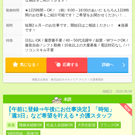
な施設をご紹介できます！
★1日5時間～OK！ （例）9:00～18:00のあいだ もちろん1日8時
勤務時間
間のお仕事もご紹介可能です！ご希望をお聞かせください！ ★
家庭の都合でお休みが必要な場合も遠慮なくご相談ください。
※週最低15時間以上の勤務が必要です
短期2ヵ月～のお仕事です。開始日はご相談ください！ ★急募
期間
です！
日払いOK
/
履歴書不要
/
40～50代活躍中
/
副業・WワークOK
/
特徴
服装自由
/
シフト勤務
/
10名以上の大量募集
/
電話対応なし
/
パ
ソコンスキル不要
気になる！
応募する
詳細へ
掲載元企業名
株式会社ネオキャリア ナイス！介護事業部
掲載日：2026.08.09
未読
NEW
【午前に登録⇒午後にお仕事決定】「時短」
「週3日」など希望を叶える＊介護スタッフ
派遣
職種未経験OK
社会人未経験OK
大学生歓迎
ブランクOK
WEB登録・面接OK