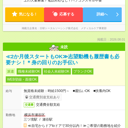
上の大量募集
/
電話対応なし
/
パソコンスキル不要
気になる！
応募する
詳細へ
掲載元企業名
日研トータルソーシング株式会社 メディカルケア事業部
掲載日：2026.08.01
未読
≪2か月後スタートもOK≫志望動機も履歴書も必
要ナシ！＊身の回りのお手伝い
派遣
職種未経験OK
社会人未経験OK
ブランクOK
WEB登録・面接OK
無資格未経験：時給1500円～ ■週払いOK ■扶養内OK
給与
交通費別途支給あり
交通費全額支給
交通費
横浜市瀬谷区
勤務地
三ツ境駅
/
瀬谷駅
≪自宅からドアtoドアで30分以内！≫ご希望の勤務地を紹介