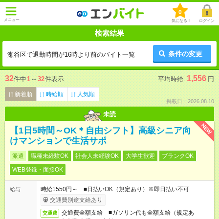
0
メニュー
気になる！
ログイン
検索結果
条件の変更
瀬谷区で退勤時間が16時より前のバイト一覧
32
1,556
件中
1
～
32
件表示
平均時給:
円
新着順
時給順
人気順
掲載日：2026.08.10
未読
NEW
【1日5時間～OK＊自由シフト】高級シニア向
けマンションで生活サポ
派遣
職種未経験OK
社会人未経験OK
大学生歓迎
ブランクOK
WEB登録・面接OK
時給1550円～ ■日払いOK（規定あり）※即日払い不可
給与
交通費別途支給あり
交通費全額支給 ■ガソリン代も全額支給（規定あ
交通費