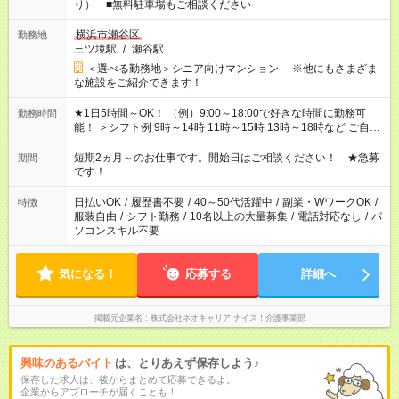
り） ■無料駐車場もご相談ください
横浜市瀬谷区
勤務地
三ツ境駅
/
瀬谷駅
＜選べる勤務地＞シニア向けマンション ※他にもさまざま
な施設をご紹介できます！
★1日5時間～OK！ （例）9:00～18:00で好きな時間に勤務可
勤務時間
能！ ＞シフト例 9時～14時 11時～15時 13時～18時など ご自身
のご都合に合わせて勤務時間をご相談ください！ ★家庭の都合
でお休みや時間の調整が必要な場合も遠慮なくご相談くださ
短期2ヵ月～のお仕事です。開始日はご相談ください！ ★急募
期間
い。
です！
日払いOK
/
履歴書不要
/
40～50代活躍中
/
副業・WワークOK
/
特徴
服装自由
/
シフト勤務
/
10名以上の大量募集
/
電話対応なし
/
パ
ソコンスキル不要
気になる！
応募する
詳細へ
掲載元企業名
株式会社ネオキャリア ナイス！介護事業部
興味のあるバイト
は、とりあえず保存しよう♪
保存した求人は、後からまとめて応募できるよ。
企業からアプローチが届くことも！