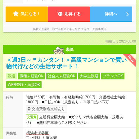
気になる！
応募する
詳細へ
掲載元企業名
株式会社ネオキャリア ナイス！介護事業部
掲載日：2026.08.08
未読
NEW
＜週3日～＊カンタン！＞高級マンションで買い
物代行などの生活サポート！
派遣
職種未経験OK
社会人未経験OK
大学生歓迎
ブランクOK
WEB登録・面接OK
時給1550円 有資格・有経験時給1700円 介護福祉士時給
給与
1800円 ■日払いOK（規定あり）※即日払い不可
交通費別途支給あり
交通費全額支給 ■ガソリン代も全額支給（規定あ
交通費
り） ■無料駐車場もご相談ください
横浜市瀬谷区
勤務地
三ツ境駅
/
瀬谷駅