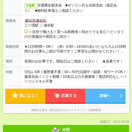
交通費全額支給 ■ガソリン代も全額支給（規定あ
交通費
り） ■無料駐車場もご相談ください
横浜市瀬谷区
勤務地
三ツ境駅
/
瀬谷駅
＜近所で働ける！選べる勤務地＞初めてでも安心！ピッタリ
の介護施設や病院をご紹介！
★1日5時間～OK！ （例）9:00～18:00のあいだ もちろん1日8時
勤務時間
間のお仕事もご紹介可能です！ご希望をお聞かせください！★家
庭の都合でお休みが必要な場合も遠慮なくご相談ください。 ※
週最低15時間以上の勤務が必要です
長期のお仕事です。開始日はご相談ください！ ★急募です！
期間
日払いOK
/
履歴書不要
/
40～50代活躍中
/
副業・WワークOK
/
特徴
服装自由
/
シフト勤務
/
10名以上の大量募集
/
電話対応なし
/
パ
ソコンスキル不要
気になる！
応募する
詳細へ
掲載元企業名
株式会社ネオキャリア ナイス！介護事業部
掲載日：2026.08.08
未読