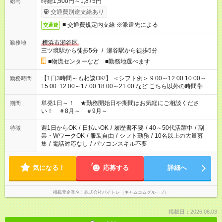
時給1,500円～1,875円
給与
交通費別途支給あり
■ 交通費規定内支給 ※派遣先による
交通費
横浜市瀬谷区
勤務地
三ツ境駅から徒歩5分
/
瀬谷駅から徒歩5分
■物流センターなど ■勤務地選べます
【1日3時間～も相談OK!】 ＜シフト例＞ 9:00～12:00 10:00～
勤務時間
15:00 12:00～17:00 18:00～21:00 など こちら以外の時間帯も
お気軽にご相談ください！
単発1日～！ ★勤務開始日や期間はお気軽にご相談くださ
期間
い！ ＃8月～ ＃9月～
週1日からOK
/
日払いOK
/
履歴書不要
/
40～50代活躍中
/
副
特徴
業・WワークOK
/
服装自由
/
シフト勤務
/
10名以上の大量募
集
/
電話対応なし
/
パソコンスキル不要
気になる！
応募する
詳細へ
掲載元企業名
株式会社バイトレ（キャムコムグループ）
掲載日：2026.08.03