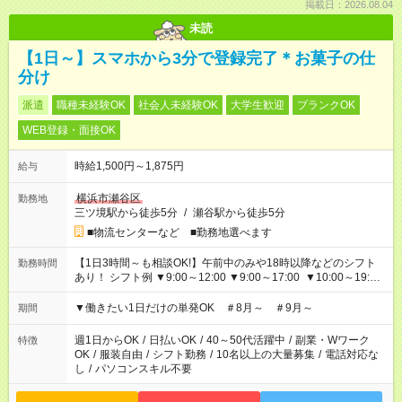
掲載日：2026.08.04
未読
【1日～】スマホから3分で登録完了＊お菓子の仕
分け
派遣
職種未経験OK
社会人未経験OK
大学生歓迎
ブランクOK
WEB登録・面接OK
時給1,500円～1,875円
給与
横浜市瀬谷区
勤務地
三ツ境駅から徒歩5分
/
瀬谷駅から徒歩5分
■物流センターなど ■勤務地選べます
【1日3時間～も相談OK!】午前中のみや18時以降などのシフト
勤務時間
あり！ シフト例 ▼9:00～12:00 ▼9:00～17:00 ▼10:00～19:00
▼18:00～21:00
▼働きたい1日だけの単発OK ＃8月～ ＃9月～
期間
週1日からOK
/
日払いOK
/
40～50代活躍中
/
副業・Wワーク
特徴
OK
/
服装自由
/
シフト勤務
/
10名以上の大量募集
/
電話対応な
し
/
パソコンスキル不要