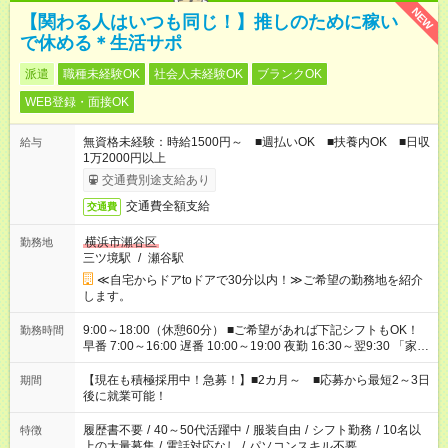
NEW
【関わる人はいつも同じ！】推しのために稼い
で休める＊生活サポ
派遣
職種未経験OK
社会人未経験OK
ブランクOK
WEB登録・面接OK
無資格未経験：時給1500円～ ■週払いOK ■扶養内OK ■日収
給与
1万2000円以上
交通費別途支給あり
交通費全額支給
交通費
横浜市瀬谷区
勤務地
三ツ境駅
/
瀬谷駅
≪自宅からドアtoドアで30分以内！≫ご希望の勤務地を紹介
します。
9:00～18:00（休憩60分） ■ご希望があれば下記シフトもOK！
勤務時間
早番 7:00～16:00 遅番 10:00～19:00 夜勤 16:30～翌9:30 「家族
と休みを合わせたい」 「余裕を持って夕飯の準備がしたい」
「できれば残業はしたくない」 など、ご希望を教えてください
【現在も積極採用中！急募！】■2カ月～ ■応募から最短2～3日
期間
ね。 ※Wワーク希望の方へ 今ご覧のお仕事で希望する勤務時間
後に就業可能！
と、もう1つのお仕事の勤務時間。 合計で週40時間を超える場
合は応募できません。
履歴書不要
/
40～50代活躍中
/
服装自由
/
シフト勤務
/
10名以
特徴
上の大量募集
/
電話対応なし
/
パソコンスキル不要