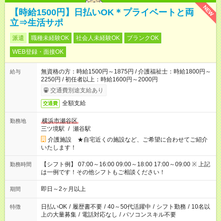
NEW
【時給1500円】日払いOK＊プライベートと両
立⇒生活サポ
派遣
職種未経験OK
社会人未経験OK
ブランクOK
WEB登録・面接OK
無資格の方：時給1500円～1875円 / 介護福祉士：時給1800円～
給与
2250円 / 初任者以上：時給1600円～2000円
交通費別途支給あり
全額支給
交通費
横浜市瀬谷区
勤務地
三ツ境駅
/
瀬谷駅
介護施設 ★自宅近くの施設など、ご希望に合わせてご紹介
いたします！
【シフト例】 07:00～16:00 09:00～18:00 17:00～09:00 ※ 上記
勤務時間
は一例です！その他シフトもご相談ください！
即日～2ヶ月以上
期間
日払いOK
/
履歴書不要
/
40～50代活躍中
/
シフト勤務
/
10名以
特徴
上の大量募集
/
電話対応なし
/
パソコンスキル不要