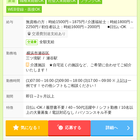
派遣
職種未経験OK
社会人未経験OK
ブランクOK
WEB登録・面接OK
無資格の方：時給1500円～1875円 / 介護福祉士：時給1800円～
給与
2250円 / 初任者以上：時給1600円～2000円 ■日払いOK ■
日収例：1万2000円（時給1500円×8h）
交通費別途支給あり
全額支給
交通費
横浜市瀬谷区
勤務地
三ツ境駅
/
瀬谷駅
介護施設 ★自宅近くの施設など、ご希望に合わせてご紹介
いたします！
(1)07:00～16:00 (2)09:00～18:00 (3)17:00～09:00 ※ 上記は一
勤務時間
例です！その他シフトもご相談ください！
即日～2ヶ月以上
期間
日払いOK
/
履歴書不要
/
40～50代活躍中
/
シフト勤務
/
10名以
特徴
上の大量募集
/
電話対応なし
/
パソコンスキル不要
気になる！
応募する
詳細へ