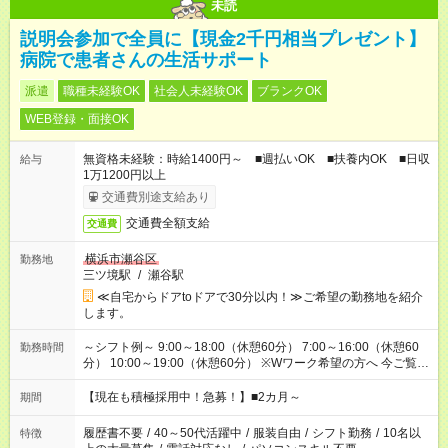
未読
説明会参加で全員に【現金2千円相当プレゼント】
病院で患者さんの生活サポート
派遣
職種未経験OK
社会人未経験OK
ブランクOK
WEB登録・面接OK
無資格未経験：時給1400円～ ■週払いOK ■扶養内OK ■日収
給与
1万1200円以上
交通費別途支給あり
交通費全額支給
交通費
横浜市瀬谷区
勤務地
三ツ境駅
/
瀬谷駅
≪自宅からドアtoドアで30分以内！≫ご希望の勤務地を紹介
します。
～シフト例～ 9:00～18:00（休憩60分） 7:00～16:00（休憩60
勤務時間
分） 10:00～19:00（休憩60分） ※Wワーク希望の方へ 今ご覧の
お仕事で希望する勤務時間と、もう1つのお仕事の勤務時間の合
計が 週40時間を超えなければOKです。
【現在も積極採用中！急募！】■2カ月～
期間
履歴書不要
/
40～50代活躍中
/
服装自由
/
シフト勤務
/
10名以
特徴