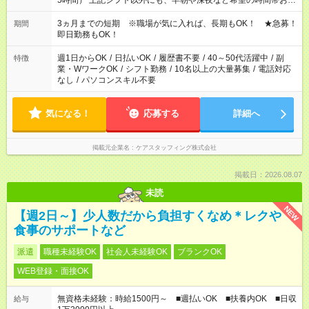
5時間） 上記シフト以外にも、早朝や深夜など希望の時間帯お聞
かせください！ 事前に担当からヒアリングもしますので、ご安
心ください！
3ヵ月までの短期 ※職場が気に入れば、長期もOK！ ★急募！
期間
即日勤務もOK！
週1日からOK
/
日払いOK
/
履歴書不要
/
40～50代活躍中
/
副
特徴
業・WワークOK
/
シフト勤務
/
10名以上の大量募集
/
電話対応
なし
/
パソコンスキル不要
気になる！
応募する
詳細へ
掲載元企業名
ケアスタッフィング株式会社
掲載日：2026.08.07
未読
NEW
【週2日～】少人数だから負担すくなめ＊レクや
食事のサポートなど
派遣
職種未経験OK
社会人未経験OK
ブランクOK
WEB登録・面接OK
無資格未経験：時給1500円～ ■週払いOK ■扶養内OK ■日収
給与