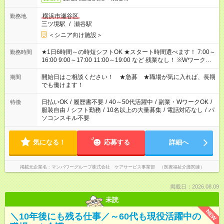
横浜市瀬谷区
勤務地
三ツ境駅
/
瀬谷駅
＜シニア向け施設＞
★1日6時間～の時短シフトOK ★スタート時間選べます！ 7:00～
勤務時間
16:00 9:00～17:00 11:00～19:00 など 残業なし！ ※Wワークの
場合、他のお仕事と合わせ週40時間超の就業はご案内できませ
ん ※法令に基づき、週20時間以上勤務は社会保険への加入対象
開始日はご相談ください！ ★急募 ★職場が気に入れば、長期
期間
となります ※労働者派遣法（日雇い派遣の原則禁止）により、
でも働けます！
短時間・短期間の就業はご案内が難しい場合があります
日払いOK
/
履歴書不要
/
40～50代活躍中
/
副業・WワークOK
/
特徴
服装自由
/
シフト勤務
/
10名以上の大量募集
/
電話対応なし
/
パ
ソコンスキル不要
気になる！
応募する
詳細へ
掲載元企業名
マンパワーグループ株式会社 ケアサービス事業部 （医療福祉介護関連）
掲載日：2026.08.09
未読
NEW
＼10年後にも残る仕事／～60代も現役活躍中の