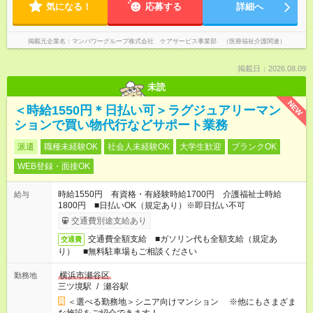
気になる！
応募する
詳細へ
掲載元企業名
マンパワーグループ株式会社 ケアサービス事業部 （医療福祉介護関連）
掲載日：2026.08.09
未読
NEW
＜時給1550円＊日払い可＞ラグジュアリーマン
ションで買い物代行などサポート業務
派遣
職種未経験OK
社会人未経験OK
大学生歓迎
ブランクOK
WEB登録・面接OK
時給1550円 有資格・有経験時給1700円 介護福祉士時給
給与
1800円 ■日払いOK（規定あり）※即日払い不可
交通費別途支給あり
交通費全額支給 ■ガソリン代も全額支給（規定あ
交通費
り） ■無料駐車場もご相談ください
横浜市瀬谷区
勤務地
三ツ境駅
/
瀬谷駅
＜選べる勤務地＞シニア向けマンション ※他にもさまざま