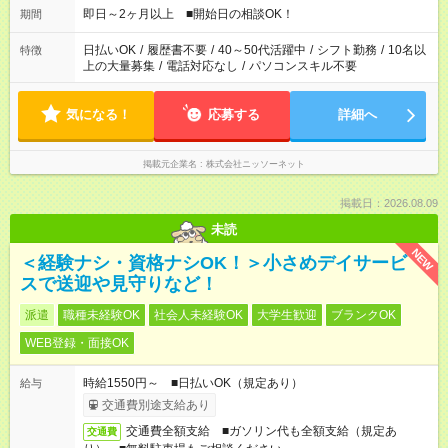
即日～2ヶ月以上 ■開始日の相談OK！
期間
日払いOK
/
履歴書不要
/
40～50代活躍中
/
シフト勤務
/
10名以
特徴
上の大量募集
/
電話対応なし
/
パソコンスキル不要
気になる！
応募する
詳細へ
掲載元企業名
株式会社ニッソーネット
掲載日：2026.08.09
未読
NEW
＜経験ナシ・資格ナシOK！＞小さめデイサービ
スで送迎や見守りなど！
派遣
職種未経験OK
社会人未経験OK
大学生歓迎
ブランクOK
WEB登録・面接OK
時給1550円～ ■日払いOK（規定あり）
給与
交通費別途支給あり
交通費全額支給 ■ガソリン代も全額支給（規定あ
交通費