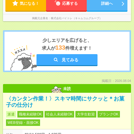
気になる！
応募する
詳細へ
掲載元企業名
株式会社バイトレ（キャムコムグループ）
少しエリアを広げると、
133
求人が
件増えます！
見てみる
掲載日：2026.08.04
未読
〈カンタン作業！〉スキマ時間にサクッと＊お菓
子の仕分け
派遣
職種未経験OK
社会人未経験OK
大学生歓迎
ブランクOK
WEB登録・面接OK