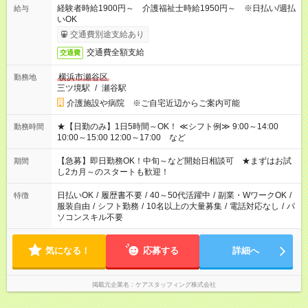
経験者時給1900円～ 介護福祉士時給1950円～ ※日払い/週払
給与
いOK
交通費別途支給あり
交通費全額支給
交通費
横浜市瀬谷区
勤務地
三ツ境駅
/
瀬谷駅
介護施設や病院 ※ご自宅近辺からご案内可能
★【日勤のみ】1日5時間～OK！ ≪シフト例≫ 9:00～14:00
勤務時間
10:00～15:00 12:00～17:00 など
【急募】即日勤務OK！中旬～など開始日相談可 ★まずはお試
期間
し2カ月～のスタートも歓迎！
日払いOK
/
履歴書不要
/
40～50代活躍中
/
副業・WワークOK
/
特徴
服装自由
/
シフト勤務
/
10名以上の大量募集
/
電話対応なし
/
パ
ソコンスキル不要
気になる！
応募する
詳細へ
掲載元企業名
ケアスタッフィング株式会社