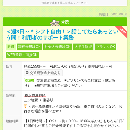
掲載元企業名
株式会社ニッソーネット
掲載日：2026.08.08
未読
NEW
＜週3日～＊シフト自由！＞話してたらあっとい
う間！利用者のサポート業務
派遣
職種未経験OK
社会人未経験OK
大学生歓迎
ブランクOK
WEB登録・面接OK
時給1550円～ ■日払いOK（規定あり）※即日払い不可
給与
交通費別途支給あり
交通費全額支給 ■ガソリン代も全額支給（規定あ
交通費
り） ■無料駐車場もご相談ください
横浜市瀬谷区
勤務地
三ツ境駅
/
瀬谷駅
＜選べる勤務地＞介護施設や病院 ※ご自宅の近くなど、お
好きな場所を選べます！
【1日5時間～】OK！ （例）9:00～18:00のあいだ もちろん1日8
勤務時間
時間のお仕事もご紹介可能です！ご希望をお聞かせください！