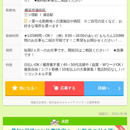
り） ■無料駐車場もご相談ください
横浜市瀬谷区
勤務地
三ツ境駅
/
瀬谷駅
＜選べる勤務地＞介護施設や病院 ※ご自宅の近くなど、お
好きな場所を選べます！
★1日5時間～OK！ （例）9:00～18:00のあいだ もちろん1日8時
勤務時間
間のお仕事もご紹介可能です！ご希望をお聞かせください！ ★
家庭の都合でお休みが必要な場合も遠慮なくご相談ください。
※週最低15時間以上の勤務が必要です
短期2ヵ月～のお仕事です。開始日はご相談ください！ ★急募
期間
です！
日払いOK
/
履歴書不要
/
40～50代活躍中
/
副業・WワークOK
/
特徴
服装自由
/
シフト勤務
/
10名以上の大量募集
/
電話対応なし
/
パ
ソコンスキル不要
気になる！
応募する
詳細へ
掲載元企業名
株式会社ネオキャリア ナイス！介護事業部
掲載日：2026.08.08
未読
NEW