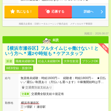
気になる！
応募する
詳細へ
掲載元企業名
日研トータルソーシング株式会社 メディカルケア事業部
掲載日：2026.08.07
未読
NEW
【横浜市瀬谷区】フルタイムじゃ働けない！と
いう方へ＊週2や時短も＊ケアスタッフ
派遣
職種未経験OK
社会人未経験OK
大学生歓迎
ブランクOK
WEB登録・面接OK
無資格未経験：時給1600円～ 経験者：時給1800円～ ★日払
給与
い／週払い制度あり（月払いも選べます）※稼働開始時は手続き
完了次第のお支払いとなります。
交通費別途支給あり
交通費全額支給※規定有
交通費
横浜市瀬谷区
勤務地
三ツ境駅
/
瀬谷駅