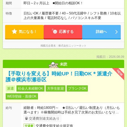
即日～2ヶ月以上 ■開始日の相談OK！
期間
日払いOK
/
履歴書不要
/
40～50代活躍中
/
シフト勤務
/
10名以
特徴
上の大量募集
/
電話対応なし
/
パソコンスキル不要
気になる！
応募する
詳細へ
掲載元企業名
株式会社ニッソーネット
掲載日：2026.08.09
未読
NEW
【手取りを変える】時給UP！日勤OK＊派遣介
護＠横浜市瀬谷区
派遣
社会人未経験OK
大学生歓迎
ブランクOK
WEB登録・面接OK
経験者：時給1800円～ ★日払い／週払い制度あり（月払いも
給与
選べます）※稼働開始時は手続き完了次第のお支払いとなりま
す。
交通費別途支給あり
交通費全額支給※規定有
交通費