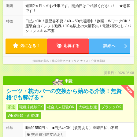
その他の時間帯もあなたのライフスタイルに合わせて お選びい
ただけます！ 【シフト固定もOK】★家庭の都合でお休みが必要
短期2ヵ月～のお仕事です。開始日はご相談ください！ ★急募
期間
な場合も遠慮なくご相談ください。 ※週最低15時間以上の勤務
です！
が必要です
日払いOK
/
履歴書不要
/
40～50代活躍中
/
副業・WワークOK
/
特徴
服装自由
/
シフト勤務
/
10名以上の大量募集
/
電話対応なし
/
パ
ソコンスキル不要
気になる！
応募する
詳細へ
掲載元企業名
株式会社ネオキャリア ナイス！介護事業部
掲載日：2026.08.08
未読
NEW
シーツ・枕カバーの交換から始める介護！無資
格でも稼げる＊
派遣
職種未経験OK
社会人未経験OK
大学生歓迎
ブランクOK
WEB登録・面接OK
時給1550円～ ■日払いOK（規定あり）※即日払い不可
給与
交通費別途支給あり