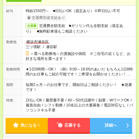
時給1550円～ ■日払いOK（規定あり）※即日払い不可
給与
交通費別途支給あり
交通費全額支給 ■ガソリン代も全額支給（規定あ
交通費
り） ■無料駐車場もご相談ください
横浜市瀬谷区
勤務地
三ツ境駅
/
瀬谷駅
＜選べる勤務地＞介護施設や病院 ※ご自宅の近くなど、お
好きな場所を選べます！
★1日5時間～OK！ （例）9:00～18:00のあいだ もちろん1日8時
勤務時間
間のお仕事もご紹介可能です！ご希望をお聞かせください！ ※
週最低15時間以上の勤務が必要です
短期2ヵ月～のお仕事です。開始日はご相談ください！ ★急募
期間
です！
日払いOK
/
履歴書不要
/
40～50代活躍中
/
副業・WワークOK
/
特徴
服装自由
/
シフト勤務
/
10名以上の大量募集
/
電話対応なし
/
パ
ソコンスキル不要
気になる！
応募する
詳細へ