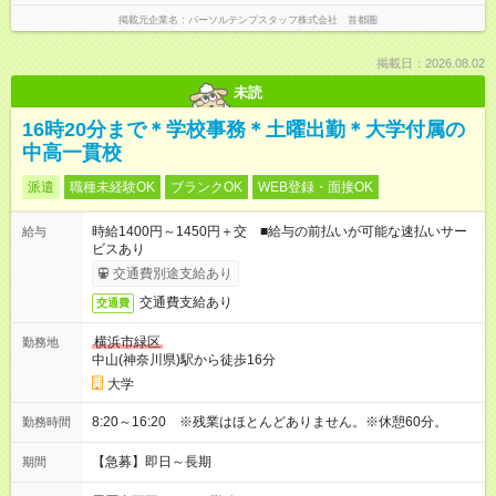
掲載元企業名
パーソルテンプスタッフ株式会社 首都圏
掲載日：2026.08.02
未読
16時20分まで＊学校事務＊土曜出勤＊大学付属の
中高一貫校
派遣
職種未経験OK
ブランクOK
WEB登録・面接OK
時給1400円～1450円＋交 ■給与の前払いが可能な速払いサー
給与
ビスあり
交通費別途支給あり
交通費支給あり
交通費
横浜市緑区
勤務地
中山(神奈川県)駅から徒歩16分
大学
8:20～16:20 ※残業はほとんどありません。※休憩60分。
勤務時間
【急募】即日～長期
期間