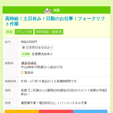
未読
高時給！土日休み！日勤のお仕事！フォークリフ
ト作業
派遣
ブランクOK
WEB登録・面接OK
時給1500円
給与
交通費別途支給あり
交通費支給有り
交通費
横浜市緑区
勤務地
中山(神奈川県)駅から徒歩17分
製造外
8:30～17:30 ※表記のうち実働8時間です。
勤務時間
長期【ご応募から1週間以内(最短2日目)のスピード就業が可能】
期間
即日～
履歴書不要
/
電話対応なし
/
パソコンスキル不要
特徴