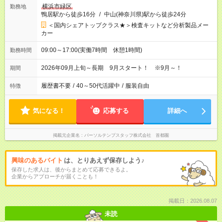
横浜市緑区
勤務地
鴨居駅から徒歩16分
/
中山(神奈川県)駅から徒歩24分
＜国内シェアトップクラス★＞検査キットなど分析製品メー
カー
09:00～17:00(実働7時間 休憩1時間)
勤務時間
2026年09月上旬～長期 9月スタート！ ※9月～！
期間
履歴書不要
/
40～50代活躍中
/
服装自由
特徴
気になる！
応募する
詳細へ
掲載元企業名
パーソルテンプスタッフ株式会社 首都圏
興味のあるバイト
は、とりあえず保存しよう♪
保存した求人は、後からまとめて応募できるよ。
企業からアプローチが届くことも！
掲載日：2026.08.07
未読