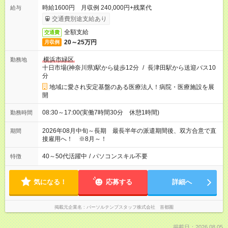
時給1600円 月収例 240,000円+残業代
給与
交通費別途支給あり
全額支給
交通費
20～25万円
月収例
横浜市緑区
勤務地
十日市場(神奈川県)駅から徒歩12分
/
長津田駅から送迎バス10
分
地域に愛され安定基盤のある医療法人！病院・医療施設を展
開
08:30～17:00(実働7時間30分 休憩1時間)
勤務時間
2026年08月中旬～長期 最長半年の派遣期間後、双方合意で直
期間
接雇用へ！ ※8月～！
40～50代活躍中
/
パソコンスキル不要
特徴
気になる！
応募する
詳細へ
掲載元企業名
パーソルテンプスタッフ株式会社 首都圏
掲載日：2026.08.05