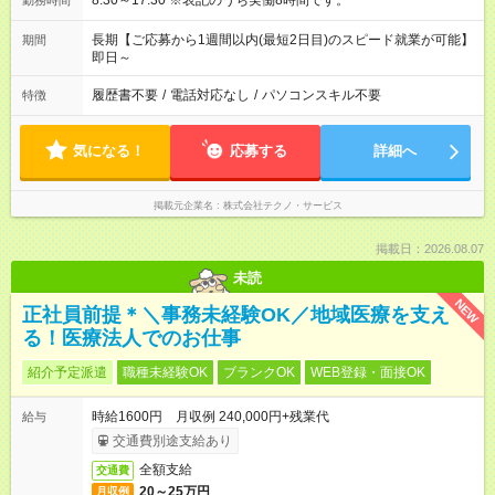
8:30～17:30 ※表記のうち実働8時間です。
勤務時間
長期【ご応募から1週間以内(最短2日目)のスピード就業が可能】
期間
即日～
履歴書不要
/
電話対応なし
/
パソコンスキル不要
特徴
気になる！
応募する
詳細へ
掲載元企業名
株式会社テクノ・サービス
掲載日：2026.08.07
未読
NEW
正社員前提＊＼事務未経験OK／地域医療を支え
る！医療法人でのお仕事
紹介予定派遣
職種未経験OK
ブランクOK
WEB登録・面接OK
時給1600円 月収例 240,000円+残業代
給与
交通費別途支給あり
全額支給
交通費
20～25万円
月収例