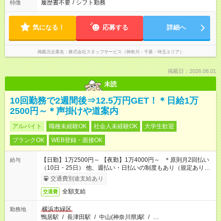
履歴書不要
/
シフト勤務
特徴
気になる！
応募する
詳細へ
掲載元企業名
株式会社スタッフサービス（神奈川・千葉・埼玉エリア）
掲載日：2026.08.01
未読
10回勤務で2週間後⇒12.5万円GET！＊日給1万
2500円～＊声掛けや道案内
アルバイト
職種未経験OK
社会人未経験OK
大学生歓迎
ブランクOK
WEB登録・面接OK
【日勤】1万2500円～ 【夜勤】1万4000円～ ＊原則月2回払い
給与
（10日・25日） 他、週払い・日払いの制度もあり（規定あり）
＃日収1万円以上
交通費別途支給あり
全額支給
交通費
横浜市緑区
勤務地
鴨居駅
/
長津田駅
/
中山(神奈川県)駅
/
…