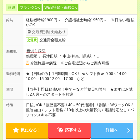
派遣
ブランクOK
WEB登録・面接OK
経験者時給1900円～ 介護福祉士時給1950円～ ※日払い/週払
給与
いOK
交通費別途支給あり
交通費全額支給
交通費
横浜市緑区
勤務地
鴨居駅
/
長津田駅
/
中山(神奈川県)駅
/
…
介護施設や病院 ※ご自宅近辺からご案内可能
★【日勤のみ】1日5時間～OK！ ≪シフト例≫ 9:00～14:00
勤務時間
10:00～15:00 12:00～17:00 など
【急募】即日勤務OK！中旬～など開始日相談可 ★まずはお試
期間
し2カ月～のスタートも歓迎！
日払いOK
/
履歴書不要
/
40～50代活躍中
/
副業・WワークOK
/
特徴
服装自由
/
シフト勤務
/
10名以上の大量募集
/
電話対応なし
/
パ
ソコンスキル不要
気になる！
応募する
詳細へ