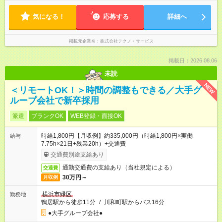
気になる！
応募する
詳細へ
掲載元企業名
株式会社テクノ・サービス
掲載日：2026.08.06
未読
NEW
＜リモートOK！＞時間の調整もできる／大手グ
ループ会社で新卒採用
派遣
ブランクOK
WEB登録・面接OK
時給1,800円【月収例】約335,000円（時給1,800円×実働
給与
7.75h×21日+残業20h）+交通費
交通費別途支給あり
通勤交通費の支給あり（当社規定による）
交通費
30万円～
月収例
横浜市緑区
勤務地
鴨居駅から徒歩11分
/
川和町駅からバス16分
●大手グループ会社●