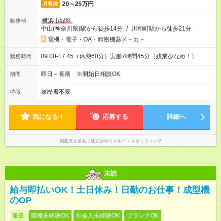
20～25万円
月収例
横浜市緑区
勤務地
中山(神奈川県)駅から徒歩14分
/
川和町駅から徒歩21分
電機・電子・OA・精密機器メ－カ－
09:00-17:45（休憩60分）実働7時間45分（残業少なめ！）
勤務時間
即日～長期 ※開始日相談OK
期間
履歴書不要
特徴
気になる！
応募する
詳細へ
掲載元企業名
株式会社リクルートスタッフィング
未読
給与即払いOK！土日休み！日勤のお仕事！成型機
のOP
派遣
職種未経験OK
社会人未経験OK
ブランクOK