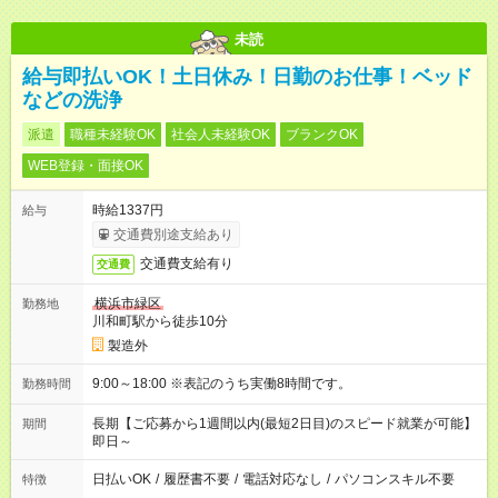
未読
給与即払いOK！土日休み！日勤のお仕事！ベッド
などの洗浄
派遣
職種未経験OK
社会人未経験OK
ブランクOK
WEB登録・面接OK
時給1337円
給与
交通費別途支給あり
交通費支給有り
交通費
横浜市緑区
勤務地
川和町駅から徒歩10分
製造外
9:00～18:00 ※表記のうち実働8時間です。
勤務時間
長期【ご応募から1週間以内(最短2日目)のスピード就業が可能】
期間
即日～
日払いOK
/
履歴書不要
/
電話対応なし
/
パソコンスキル不要
特徴