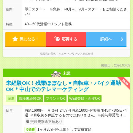
即日スタート ※急募 ○8月～、9月～スタートもご相談くださ
期間
い♪
40～50代活躍中
/
シフト勤務
特徴
気になる！
応募する
詳細へ
掲載元企業名
ヒューマンリソシア株式会社
掲載日：2026.08.05
未読
NEW
未経験OK！残業ほぼなし▼自転車・バイク通勤
OK＊中山でのテレマーケティング
派遣
職種未経験OK
ブランクOK
WEB登録・面接OK
時給1600円 月収例 24万円 時給1600円×実働7h45m×週5日×4
給与
週 ※月収例を保証するものではありません。※給与即受取りサ
ービス利用可（利用条件有）
交通費別途支給あり
1ヶ月3万円を上限として実費支給
交通費