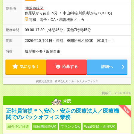
横浜市緑区
勤務地
鴨居駅から徒歩15分
/
中山(神奈川県)駅からバス10分
電機・電子・OA・精密機器メ－カ－
09:00-17:30（休憩45分）実働7時間45分
勤務時間
2026年10月01日～長期 ※開始日相談OK ※10月～！
期間
履歴書不要
/
服装自由
特徴
気になる！
応募する
詳細へ
掲載元企業名
株式会社リクルートスタッフィング
掲載日：2026.08.06
未読
NEW
正社員前提＊＼安心・安定の医療法人／医療機
関でのバックオフィス業務
紹介予定派遣
職種未経験OK
ブランクOK
WEB登録・面接OK