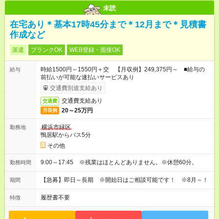
未読
在宅あり＊基本17時45分まで＊12月まで＊見積書
作成など
派遣
ブランクOK
WEB登録・面接OK
時給1500円～1550円＋交 【月収例】249,375円～ ■給与の
給与
前払いが可能な速払いサービスあり
交通費別途支給あり
交通費支給あり
交通費
20～25万円
月収例
横浜市緑区
勤務地
鴨居駅からバス5分
その他
9:00～17:45 ※残業はほとんどありません。※休憩60分。
勤務時間
【急募】即日～長期 ※開始日はご相談可能です！ ※8月～！
期間
履歴書不要
特徴