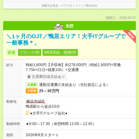
掲載元企業名
ケアスタッフィング株式会社
掲載日：2026.08.07
未読
NEW
＼1ヶ月のOJT／鴨居エリア！大手ITグループで
一般事務＊。
派遣
ブランクOK
WEB登録・面接OK
時給1,600円【月収例】約278,000円（時給1,600円×実働
給与
7.75h×21日+残業10h）+交通費
交通費別途支給あり
通勤交通費の支給あり（当社規定による）
交通費
25～30万円
月収例
横浜市緑区
勤務地
鴨居駅から徒歩10分
●大手ITグループ会社●
★9:00～17:30（休憩時間 12:00～12:45）
勤務時間
2026年8月スタート
期間