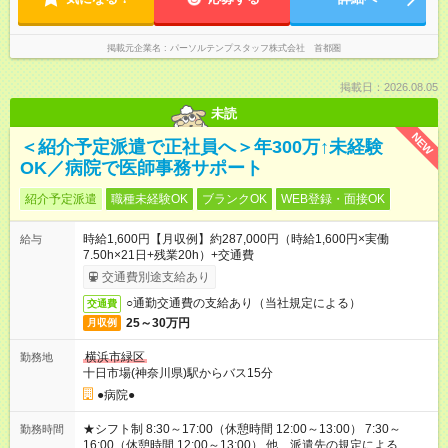
掲載元企業名
パーソルテンプスタッフ株式会社 首都圏
掲載日：2026.08.05
未読
NEW
＜紹介予定派遣で正社員へ＞年300万↑未経験
OK／病院で医師事務サポート
紹介予定派遣
職種未経験OK
ブランクOK
WEB登録・面接OK
時給1,600円【月収例】約287,000円（時給1,600円×実働
給与
7.50h×21日+残業20h）+交通費
交通費別途支給あり
○通勤交通費の支給あり（当社規定による）
交通費
25～30万円
月収例
横浜市緑区
勤務地
十日市場(神奈川県)駅からバス15分
●病院●
★シフト制 8:30～17:00（休憩時間 12:00～13:00） 7:30～
勤務時間
16:00（休憩時間 12:00～13:00） 他、派遣先の規定による