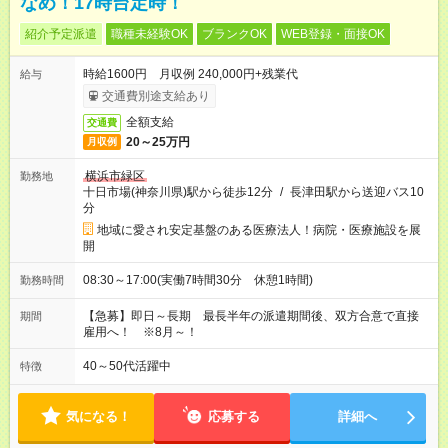
なめ！17時台定時！
紹介予定派遣
職種未経験OK
ブランクOK
WEB登録・面接OK
時給1600円 月収例 240,000円+残業代
給与
交通費別途支給あり
全額支給
交通費
20～25万円
月収例
横浜市緑区
勤務地
十日市場(神奈川県)駅から徒歩12分
/
長津田駅から送迎バス10
分
地域に愛され安定基盤のある医療法人！病院・医療施設を展
開
08:30～17:00(実働7時間30分 休憩1時間)
勤務時間
【急募】即日～長期 最長半年の派遣期間後、双方合意で直接
期間
雇用へ！ ※8月～！
40～50代活躍中
特徴
気になる！
応募する
詳細へ