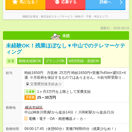
気になる！
応募する
詳細へ
掲載元企業名
株式会社スタッフサービス（神奈川・千葉・埼玉エリア）
掲載日：2026.08.03
未読
未経験OK！残業ほぼなし▼中山でのテレマーケテ
ィング
派遣
職種未経験OK
ブランクOK
WEB登録・面接OK
時給1650円 月収例 25万円 時給1650円×実働7h45m×週5日×4
給与
週 ※月収例を保証するものではありません。※給与即受取りサ
ービス利用可（利用条件有）
交通費別途支給あり
1ヶ月3万円を上限として実費支給
交通費
25～30万円
月収例
横浜市緑区
勤務地
中山(神奈川県)駅から徒歩14分
/
川和町駅から徒歩21分
電機・電子・OA・精密機器メ－カ－
09:00-17:45（休憩60分）実働7時間45分（残業少なめ！）
勤務時間