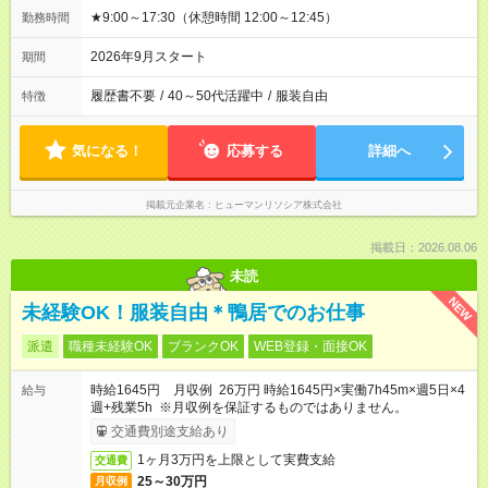
★9:00～17:30（休憩時間 12:00～12:45）
勤務時間
2026年9月スタート
期間
履歴書不要
/
40～50代活躍中
/
服装自由
特徴
気になる！
応募する
詳細へ
掲載元企業名
ヒューマンリソシア株式会社
掲載日：2026.08.06
未読
NEW
未経験OK！服装自由＊鴨居でのお仕事
派遣
職種未経験OK
ブランクOK
WEB登録・面接OK
時給1645円 月収例 26万円 時給1645円×実働7h45m×週5日×4
給与
週+残業5h ※月収例を保証するものではありません。
交通費別途支給あり
1ヶ月3万円を上限として実費支給
交通費
25～30万円
月収例