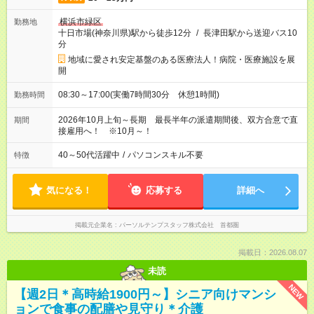
横浜市緑区
勤務地
十日市場(神奈川県)駅から徒歩12分
/
長津田駅から送迎バス10
分
地域に愛され安定基盤のある医療法人！病院・医療施設を展
開
08:30～17:00(実働7時間30分 休憩1時間)
勤務時間
2026年10月上旬～長期 最長半年の派遣期間後、双方合意で直
期間
接雇用へ！ ※10月～！
40～50代活躍中
/
パソコンスキル不要
特徴
気になる！
応募する
詳細へ
掲載元企業名
パーソルテンプスタッフ株式会社 首都圏
掲載日：2026.08.07
未読
NEW
【週2日＊高時給1900円～】シニア向けマンシ
ョンで食事の配膳や見守り＊介護