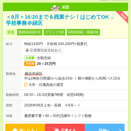
未読
NEW
＜9月＞16:20まで＆残業ナシ！はじめてOK→
学校事務＠緑区
派遣
職種未経験OK
ブランクOK
WEB登録・面接OK
時給1430円 月収例 200,200円+残業代
給与
交通費別途支給あり
全額支給
交通費
20～25万円
月収例
横浜市緑区
勤務地
中山(神奈川県)駅から徒歩23分
/
鶴ケ峰駅から民間バス15分
大学・付属高校の運営
08:20～16:20(実働7時間 休憩1時間)
勤務時間
2026年09月上旬～長期 ※9月～！
期間
履歴書不要
/
40～50代活躍中
/
シフト勤務
特徴
気になる！
応募する
詳細へ