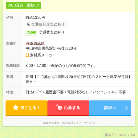
WEB登録・面接OK
時給1250円
給与
交通費別途支給あり
交通費支給有り
交通費
横浜市緑区
勤務地
中山(神奈川県)駅から徒歩10分
素材系メーカー
8:00～17:00 ※表記のうち実働8時間です。
勤務時間
長期【ご応募から1週間以内(最短2日目)のスピード就業が可能】
期間
即日～
日払いOK
/
履歴書不要
/
電話対応なし
/
パソコンスキル不要
特徴
気になる！
応募する
詳細へ
掲載元企業名
株式会社テクノ・サービス
掲載日：2026.08.04