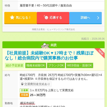
履歴書不要
/
40～50代活躍中
/
服装自由
特徴
気になる！
応募する
詳細へ
掲載元企業名
ヒューマンリソシア株式会社
掲載日：2026.08.06
未読
NEW
【社員前提】未経験OK▼17時まで！残業ほぼ
なし！総合病院内で購買事務のお仕事
紹介予定派遣
職種未経験OK
ブランクOK
WEB登録・面接OK
時給1700円 月収例 26万円 時給1700円×実働7h30m×週5日×4
給与
週+残業5h ※月収例を保証するものではありません。
交通費別途支給あり
1ヶ月3万円を上限として実費支給
交通費
25～30万円
月収例
横浜市緑区
勤務地