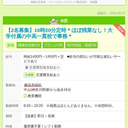
掲載元企業名
パーソルテンプスタッフ株式会社 首都圏
掲載日：2026.08.07
未読
NEW
【2名募集】16時20分定時＊ほぼ残業なし！大
学付属の中高一貫校で事務＊
派遣
職種未経験OK
ブランクOK
WEB登録・面接OK
時給1400円～1450円＋交 ■給与の前払いが可能な速払いサー
給与
ビスあり
交通費別途支給あり
交通費支給あり
交通費
横浜市緑区
勤務地
中山(神奈川県)駅から徒歩16分
教育機関
8:20～16:20 ※残業はほとんどありません。※休憩60分。
勤務時間
【急募】即日～長期
期間
履歴書不要
/
シフト勤務
特徴