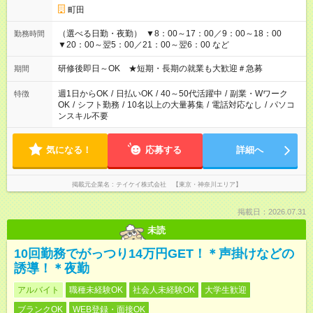
町田
（選べる日勤・夜勤） ▼8：00～17：00／9：00～18：00
勤務時間
▼20：00～翌5：00／21：00～翌6：00 など
研修後即日～OK ★短期・長期の就業も大歓迎＃急募
期間
週1日からOK
/
日払いOK
/
40～50代活躍中
/
副業・Wワーク
特徴
OK
/
シフト勤務
/
10名以上の大量募集
/
電話対応なし
/
パソコ
ンスキル不要
気になる！
応募する
詳細へ
掲載元企業名
テイケイ株式会社 【東京・神奈川エリア】
掲載日：2026.07.31
未読
10回勤務でがっつり14万円GET！＊声掛けなどの
誘導！＊夜勤
アルバイト
職種未経験OK
社会人未経験OK
大学生歓迎
ブランクOK
WEB登録・面接OK