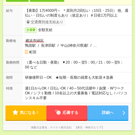
【夜勤】1万4000円～ ＊原則月2回払い（10日・25日） 他、週
給与
払い・日払いの制度もあり（規定あり）＃日収1万円以上
交通費別途支給あり
全額支給
交通費
横浜市緑区
勤務地
鴨居駅
/
長津田駅
/
中山(神奈川県)駅
/
…
町田
（選べる日勤・夜勤） ▼20：00～翌5：00／21：00～翌6：
勤務時間
00 など
研修後即日～OK ★短期・長期の就業も大歓迎＃急募
期間
週1日からOK
/
日払いOK
/
40～50代活躍中
/
副業・Wワーク
特徴
OK
/
シフト勤務
/
10名以上の大量募集
/
電話対応なし
/
パソコ
ンスキル不要
気になる！
応募する
詳細へ
掲載元企業名
テイケイ株式会社 【東京・神奈川エリア】