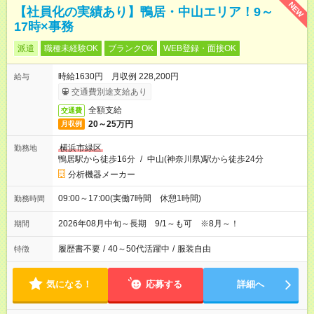
NEW
【社員化の実績あり】鴨居・中山エリア！9～
17時×事務
派遣
職種未経験OK
ブランクOK
WEB登録・面接OK
時給1630円 月収例 228,200円
給与
交通費別途支給あり
全額支給
交通費
20～25万円
月収例
横浜市緑区
勤務地
鴨居駅から徒歩16分
/
中山(神奈川県)駅から徒歩24分
分析機器メーカー
09:00～17:00(実働7時間 休憩1時間)
勤務時間
2026年08月中旬～長期 9/1～も可 ※8月～！
期間
履歴書不要
/
40～50代活躍中
/
服装自由
特徴
気になる！
応募する
詳細へ