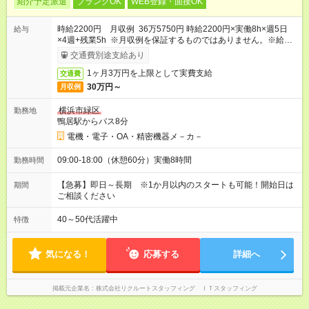
紹介予定派遣
ブランクOK
WEB登録・面接OK
時給2200円 月収例 36万5750円 時給2200円×実働8h×週5日
給与
×4週+残業5h ※月収例を保証するものではありません。※給与
即受取りサービス利用可（利用条件有）
交通費別途支給あり
1ヶ月3万円を上限として実費支給
交通費
30万円～
月収例
横浜市緑区
勤務地
鴨居駅からバス8分
電機・電子・OA・精密機器メ－カ－
09:00-18:00（休憩60分）実働8時間
勤務時間
【急募】即日～長期 ※1か月以内のスタートも可能！開始日は
期間
ご相談ください
40～50代活躍中
特徴
気になる！
応募する
詳細へ
掲載元企業名
株式会社リクルートスタッフィング ＩＴスタッフィング