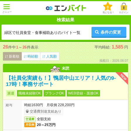
0
メニュー
気になる！
ログイン
検索結果
条件の変更
緑区で社員食堂・食事補助ありのバイト一覧
26
1,585
件中
1
～
26
件表示
平均時給:
円
新着順
時給順
人気順
掲載日：2026.08.07
未読
NEW
【社員化実績も！】鴨居中山エリア！人気の9-
17時！事務サポート
派遣
職種未経験OK
ブランクOK
WEB登録・面接OK
時給1630円 月収例 228,200円
給与
交通費別途支給あり
全額支給
交通費
20～25万円
月収例