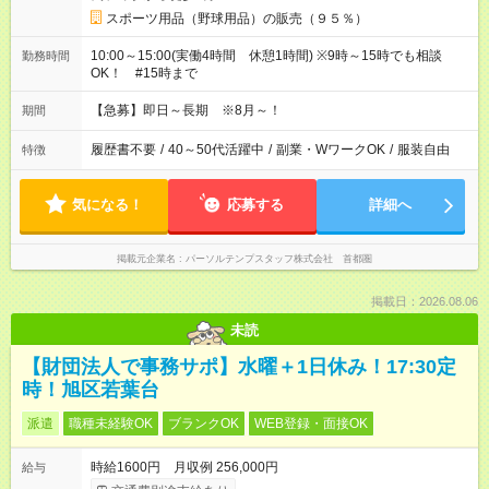
スポーツ用品（野球用品）の販売（９５％）
10:00～15:00(実働4時間 休憩1時間) ※9時～15時でも相談
勤務時間
OK！ #15時まで
【急募】即日～長期 ※8月～！
期間
履歴書不要
/
40～50代活躍中
/
副業・WワークOK
/
服装自由
特徴
気になる！
応募する
詳細へ
掲載元企業名
パーソルテンプスタッフ株式会社 首都圏
掲載日：2026.08.06
未読
【財団法人で事務サポ】水曜＋1日休み！17:30定
時！旭区若葉台
派遣
職種未経験OK
ブランクOK
WEB登録・面接OK
時給1600円 月収例 256,000円
給与