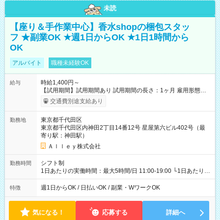
未読
【座り＆手作業中心】香水shopの梱包スタッ
フ ★副業OK ★週1日からOK ★1日1時間から
OK
アルバイト
職種未経験OK
時給1,400円～
給与
【試用期間】試用期間あり 試用期間の長さ：1ヶ月 雇用形態、
給与は本採用時と同じです。
交通費別途支給あり
東京都千代田区
勤務地
東京都千代田区内神田2丁目14番12号 星屋第六ビル402号（最
寄り駅：神田駅）
Ａｌｌｅｙ株式会社
シフト制
勤務時間
1日あたりの実働時間：最大5時間/日 11:00-19:00 └1日あたりの
実働時間：1-5時間 └上記の時間帯内であれば、いつでも勤務可
能！ └平日・土曜日の中で、お好きな曜日でご勤務いただけま
週1日からOK / 日払いOK / 副業・WワークOK
特徴
す！ 【シフト例】 ・11:00～14:00 ・16:30～19:00 ・13:00～
18:00 などのように、自由な働き方が可能なお仕事です！
気になる！
応募する
詳細へ