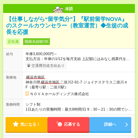
未読
【仕事しながら“留学気分”】『駅前留学NOVA』
のスクールカウンセラー（教室運営）◆生徒の成
長を応援
正社員
職種未経験OK
年俸3,600,000円～
給与
支払方法：年俸の1/12を毎月支給 上記額にはみなし残業代を含
みます。※超過分は全額支給いたします。 みなし残業代 30,000
交通費別途支給あり
円／月 みなし残業時間 15時間／月 ★頑張りが収入に直結！イン
センティブ。 ―――――――――――― 校舎の目標達成度な
横浜市旭区
勤務地
ど、成果に応じて年2回インセンティブを支給します。一般職の
神奈川県
横浜市旭区
二俣川2-91-7 ジョイナステラス二俣川４
社員が、半期で20～30万円のインセンティブを手にした実績
F（最寄り駅：二俣川駅）
も。頑張りが目に見える形で収入に還元されるため、高いモチ
ベーションで仕事に取り組めます。 ★毎月チャンスあり！スピ
ＮＯＶＡホールディングス株式会社
ーディな昇格。 ―――――――――――― 年1回の査定に加
え、毎月、現場の管理職が優秀な人材を役員に推薦する制度が
シフト制
勤務時間
あります。実力が認められれば、年度の途中でも昇格。実際、
1日あたりの実働時間：最大8時間/日 9：30～21：30の間でシフ
入社2～3年目でサブマネージャーへ、20代で管理職へとキャリ
ト制 ［ シフト例 ］ ・平日⇒12：30-21：30 ・土日祝⇒10：00-
アアップするケースも珍しくありません。 【試用期間】試用期
19：00 ★自分のペースで進めやすい！
間あり 試用期間の長さ：1ヶ月 ※ 雇用形態と給与に、本採用時
気になる！
―――――――――――― 一校舎を一人で担当する場合も多い
応募する
詳細へ
と異なる部分があります。 雇用形態：インターンシップ 給与：
ので、スケジュール管理はあなた次第。「今日は定時で帰っ
時給 1,400円以上 ※月途中での入社の場合、その月の月末までは
て、明日に備えよう」など、調整しやすい環境です。
インターンとして勤務になります。