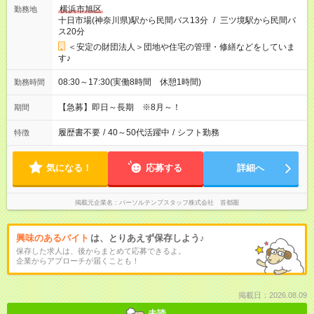
横浜市旭区
勤務地
十日市場(神奈川県)駅から民間バス13分
/
三ツ境駅から民間バ
ス20分
＜安定の財団法人＞団地や住宅の管理・修繕などをしていま
す♪
08:30～17:30(実働8時間 休憩1時間)
勤務時間
【急募】即日～長期 ※8月～！
期間
履歴書不要
/
40～50代活躍中
/
シフト勤務
特徴
気になる！
応募する
詳細へ
掲載元企業名
パーソルテンプスタッフ株式会社 首都圏
興味のあるバイト
は、とりあえず保存しよう♪
保存した求人は、後からまとめて応募できるよ。
企業からアプローチが届くことも！
掲載日：2026.08.09
未読