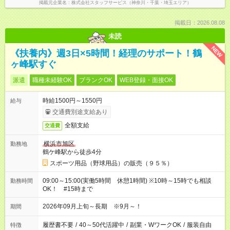
掲載元企業名
株式会社スタッフサービス（神奈川・千葉・埼玉エリア）
掲載日：2026.08.08
未読
NEW
《扶養内》週3日×5時間！経理のサポート！鶴
ヶ峰駅すぐ
派遣
職種未経験OK
ブランクOK
WEB登録・面接OK
時給1500円～1550円
給与
交通費別途支給あり
全額支給
交通費
横浜市旭区
勤務地
鶴ケ峰駅から徒歩4分
スポーツ用品（野球用品）の販売（９５％）
09:00～15:00(実働5時間 休憩1時間) ※10時～15時でも相談
勤務時間
OK！ #15時まで
2026年09月上旬～長期 ※9月～！
期間
履歴書不要
/
40～50代活躍中
/
副業・WワークOK
/
服装自由
特徴