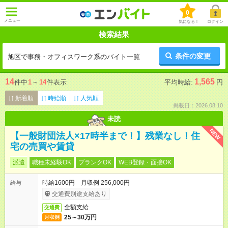
0
メニュー
気になる！
ログイン
検索結果
条件の変更
旭区で事務・オフィスワーク系のバイト一覧
14
1,565
件中
1
～
14
件表示
平均時給:
円
新着順
時給順
人気順
掲載日：2026.08.10
未読
NEW
【一般財団法人×17時半まで！】残業なし！住
宅の売買や賃貸
派遣
職種未経験OK
ブランクOK
WEB登録・面接OK
時給1600円 月収例 256,000円
給与
交通費別途支給あり
全額支給
交通費
25～30万円
月収例