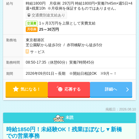
時給1800円 月収例 29万円 時給1800円×実働7h45m×週5日×4
給与
週+残業10h ※月収例を保証するものではありません。
交通費別途支給あり
1ヶ月3万円を上限として実費支給
交通費
25～30万円
月収例
東京都港区
勤務地
芝公園駅から徒歩3分
/
赤羽橋駅から徒歩5分
サ－ビス
08:50-17:35（休憩60分）実働7時間45分
勤務時間
2026年09月01日～長期 ※開始日相談OK ※9月～！
期間
気になる！
応募する
詳細へ
掲載日：2026.08.10
未読
時給1850円！未経験OK！残業ほぼなし▼新橋
での営業事務