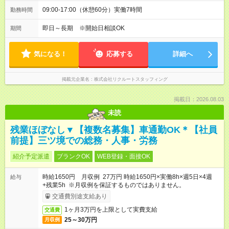
09:00-17:00（休憩60分）実働7時間
勤務時間
即日～長期 ※開始日相談OK
期間
気になる！
応募する
詳細へ
掲載元企業名
株式会社リクルートスタッフィング
掲載日：2026.08.03
未読
残業ほぼなし▼【複数名募集】車通勤OK＊【社員
前提】三ツ境での総務・人事・労務
紹介予定派遣
ブランクOK
WEB登録・面接OK
時給1650円 月収例 27万円 時給1650円×実働8h×週5日×4週
給与
+残業5h ※月収例を保証するものではありません。
交通費別途支給あり
1ヶ月3万円を上限として実費支給
交通費
25～30万円
月収例