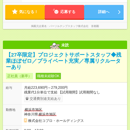
気になる！
応募する
詳細へ
掲載元企業名
パーソルテンプスタッフ株式会社 首都圏
未読
【27卒限定】プロジェクトサポートスタッフ◆残
業ほぼゼロ／プライベート充実／専属リクルータ
ーあり
正社員（新卒）
職種未経験OK
月給223,690円～279,200円
給与
残業代1分単位で支給 【試用期間】試用期間なし
交通費別途支給あり
横浜市旭区
勤務地
神奈川県
横浜市旭区
株式会社コプロ・ホールディングス