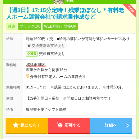
NEW
【週3日】17:15分定時！残業ほぼなし＊有料老
人ホーム運営会社で請求書作成など
派遣
ブランクOK
WEB登録・面接OK
時給1600円＋交 ■給与の前払いが可能な速払いサービスあり
給与
交通費別途支給あり
交通費支給あり
交通費
横浜市旭区
勤務地
希望ケ丘駅から徒歩15分
介護付有料老人ホームの運営会社
8:15～17:15 ※残業はほとんどありません。※休憩60分。
勤務時間
【急募】即日～長期 ※開始日はご相談可能です！
期間
履歴書不要
/
シフト勤務
特徴
気になる！
応募する
詳細へ