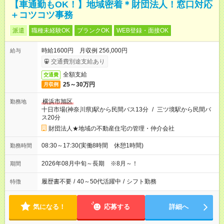
【車通勤もOK！】地域密着＊財団法人！窓口対応
＋コツコツ事務
派遣
職種未経験OK
ブランクOK
WEB登録・面接OK
時給1600円 月収例 256,000円
給与
交通費別途支給あり
全額支給
交通費
25～30万円
月収例
横浜市旭区
勤務地
十日市場(神奈川県)駅から民間バス13分
/
三ツ境駅から民間バ
ス20分
財団法人★地域の不動産住宅の管理・仲介会社
08:30～17:30(実働8時間 休憩1時間)
勤務時間
2026年08月中旬～長期 ※8月～！
期間
履歴書不要
/
40～50代活躍中
/
シフト勤務
特徴
気になる！
応募する
詳細へ