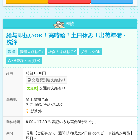
未読
給与即払いOK！高時給！土日休み！出荷準備・
洗浄
派遣
職種未経験OK
社会人未経験OK
ブランクOK
WEB登録・面接OK
時給1600円
給与
交通費別途支給あり
交通費支給有り
交通費
埼玉県和光市
勤務地
和光市駅からバス10分
製造外
8:00～17:30 ※表記のうち実働8時間です。
勤務時間
長期【ご応募から1週間以内(最短2日目)のスピード就業が可能】
期間
即日～