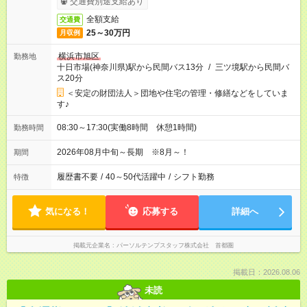
交通費別途支給あり
全額支給
交通費
25～30万円
月収例
横浜市旭区
勤務地
十日市場(神奈川県)駅から民間バス13分
/
三ツ境駅から民間バ
ス20分
＜安定の財団法人＞団地や住宅の管理・修繕などをしていま
す♪
08:30～17:30(実働8時間 休憩1時間)
勤務時間
2026年08月中旬～長期 ※8月～！
期間
履歴書不要
/
40～50代活躍中
/
シフト勤務
特徴
気になる！
応募する
詳細へ
掲載元企業名
パーソルテンプスタッフ株式会社 首都圏
掲載日：2026.08.06
未読