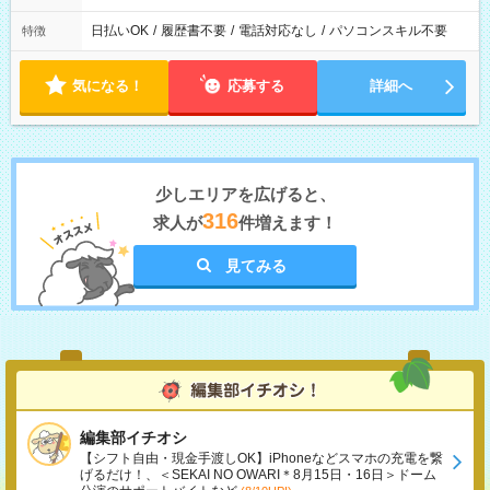
日払いOK
/
履歴書不要
/
電話対応なし
/
パソコンスキル不要
特徴
気になる！
応募する
詳細へ
少しエリアを広げると、
316
求人が
件増えます！
見てみる
編集部イチオシ
【シフト自由・現金手渡しOK】iPhoneなどスマホの充電を繋
げるだけ！、＜SEKAI NO OWARI＊8月15日・16日＞ドーム