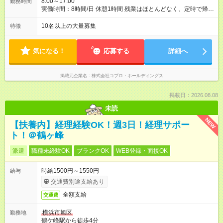
8:00～17:00
勤務時間
実働時間：8時間/日 休憩1時間 残業はほとんどなく、定時で帰れ
る日が多い働き方です。 毎日の業務は進捗管理や事務が中心な
ので、 「今日やるべき仕事」が終われば、自然と区切りをつけ
10名以上の大量募集
特徴
やすいのが特長。 突発的な対応も少なく、無理をさせない働き
方を大切にしています。
気になる！
応募する
詳細へ
掲載元企業名
株式会社コプロ・ホールディングス
掲載日：2026.08.08
未読
NEW
【扶養内】経理経験OK！週3日！経理サポー
ト！＠鶴ヶ峰
派遣
職種未経験OK
ブランクOK
WEB登録・面接OK
時給1500円～1550円
給与
交通費別途支給あり
全額支給
交通費
横浜市旭区
勤務地
鶴ケ峰駅から徒歩4分