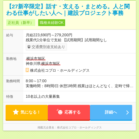
【27新卒限定】話す・支える・まとめる。人と関
わる仕事がしたい人へ｜建設プロジェクト事務
正社員（新卒）
職種未経験OK
月給223,690円～279,200円
給与
残業代1分単位で支給 【試用期間】試用期間なし
交通費別途支給あり
横浜市旭区
勤務地
神奈川県
横浜市旭区
株式会社コプロ・ホールディングス
8:00～17:00
勤務時間
実働時間：8時間/日 休憩1時間 残業はほとんどなく、定時で帰れ
る日が多い働き方です。 毎日の業務は進捗管理や事務が中心な
ので、 「今日やるべき仕事」が終われば、自然と区切りをつけ
10名以上の大量募集
特徴
やすいのが特長。 突発的な対応も少なく、無理をさせない働き
方を大切にしています。
気になる！
応募する
詳細へ
掲載元企業名
株式会社コプロ・ホールディングス