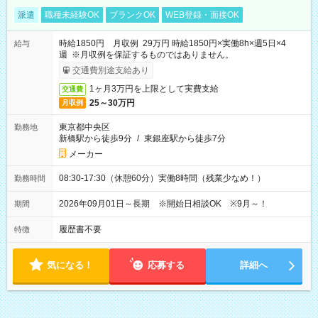
派遣
職種未経験OK
ブランクOK
WEB登録・面接OK
時給1850円 月収例 29万円 時給1850円×実働8h×週5日×4
給与
週 ※月収例を保証するものではありません。
交通費別途支給あり
1ヶ月3万円を上限として実費支給
交通費
25～30万円
月収例
東京都中央区
勤務地
新橋駅から徒歩9分
/
東銀座駅から徒歩7分
メーカー
08:30-17:30（休憩60分）実働8時間（残業少なめ！）
勤務時間
2026年09月01日～長期 ※開始日相談OK ※9月～！
期間
履歴書不要
特徴
気になる！
応募する
詳細へ