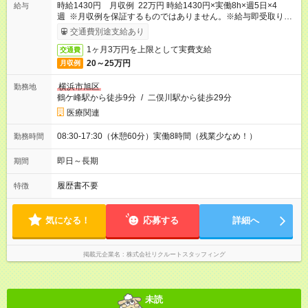
時給1430円 月収例 22万円 時給1430円×実働8h×週5日×4
給与
週 ※月収例を保証するものではありません。※給与即受取りサ
ービス利用可（利用条件有）
交通費別途支給あり
1ヶ月3万円を上限として実費支給
交通費
20～25万円
月収例
横浜市旭区
勤務地
鶴ケ峰駅から徒歩9分
/
二俣川駅から徒歩29分
医療関連
08:30-17:30（休憩60分）実働8時間（残業少なめ！）
勤務時間
即日～長期
期間
履歴書不要
特徴
気になる！
応募する
詳細へ
掲載元企業名
株式会社リクルートスタッフィング
未読