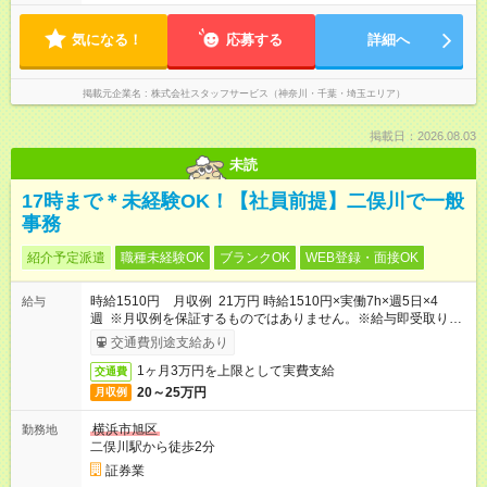
気になる！
応募する
詳細へ
掲載元企業名
株式会社スタッフサービス（神奈川・千葉・埼玉エリア）
掲載日：2026.08.03
未読
17時まで＊未経験OK！【社員前提】二俣川で一般
事務
紹介予定派遣
職種未経験OK
ブランクOK
WEB登録・面接OK
時給1510円 月収例 21万円 時給1510円×実働7h×週5日×4
給与
週 ※月収例を保証するものではありません。※給与即受取りサ
ービス利用可（利用条件有）
交通費別途支給あり
1ヶ月3万円を上限として実費支給
交通費
20～25万円
月収例
横浜市旭区
勤務地
二俣川駅から徒歩2分
証券業