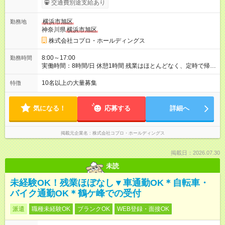
交通費別途支給あり
横浜市旭区
勤務地
神奈川県
横浜市旭区
株式会社コプロ・ホールディングス
8:00～17:00
勤務時間
実働時間：8時間/日 休憩1時間 残業はほとんどなく、定時で帰れ
る日が多い働き方です。 毎日の業務は進捗管理や事務が中心な
ので、 「今日やるべき仕事」が終われば、自然と区切りをつけ
10名以上の大量募集
特徴
やすいのが特長。 突発的な対応も少なく、無理をさせない働き
方を大切にしています。
気になる！
応募する
詳細へ
掲載元企業名
株式会社コプロ・ホールディングス
掲載日：2026.07.30
未読
未経験OK！残業ほぼなし▼車通勤OK＊自転車・
バイク通勤OK＊鶴ケ峰での受付
派遣
職種未経験OK
ブランクOK
WEB登録・面接OK