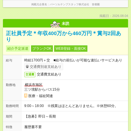
掲載元企業名
パーソルテンプスタッフ株式会社 首都圏
掲載日：2026.08.04
未読
正社員予定＊年収400万から460万円＊賞与2回あ
り
紹介予定派遣
ブランクOK
WEB登録・面接OK
時給1700円＋交 ■給与の前払いが可能な速払いサービスあり
給与
交通費別途支給あり
交通費支給あり
交通費
横浜市旭区
勤務地
三ツ境駅からバス15分
医療・福祉関連
9:00～18:00 ※残業はほとんどありません。※休憩60分。
勤務時間
【急募】即日～長期
期間
履歴書不要
特徴