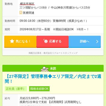
横浜市旭区
勤務地
三ツ境駅からバス8分
/
中山(神奈川県)駅からバス15分
医療関連
09:00-18:00（休憩60分）実働8時間（残業少なめ！）
勤務時間
2026年08月17日～長期 ※開始日相談OK ※8月～！
期間
気になる！
応募する
詳細へ
掲載元企業名
株式会社リクルートスタッフィング
未読
【27卒限定】管理事務◆エリア限定／内定まで2週
間！
正社員（新卒）
職種未経験OK
月給223,690円～279,200円
給与
残業代1分単位で支給 【試用期間】試用期間なし