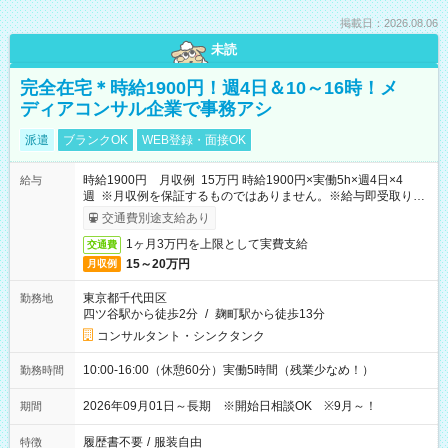
掲載日：2026.08.06
未読
完全在宅＊時給1900円！週4日＆10～16時！メ
ディアコンサル企業で事務アシ
派遣
ブランクOK
WEB登録・面接OK
時給1900円 月収例 15万円 時給1900円×実働5h×週4日×4
給与
週 ※月収例を保証するものではありません。※給与即受取りサ
ービス利用可（利用条件有）
交通費別途支給あり
1ヶ月3万円を上限として実費支給
交通費
15～20万円
月収例
東京都千代田区
勤務地
四ツ谷駅から徒歩2分
/
麹町駅から徒歩13分
コンサルタント・シンクタンク
10:00-16:00（休憩60分）実働5時間（残業少なめ！）
勤務時間
2026年09月01日～長期 ※開始日相談OK ※9月～！
期間
履歴書不要
/
服装自由
特徴