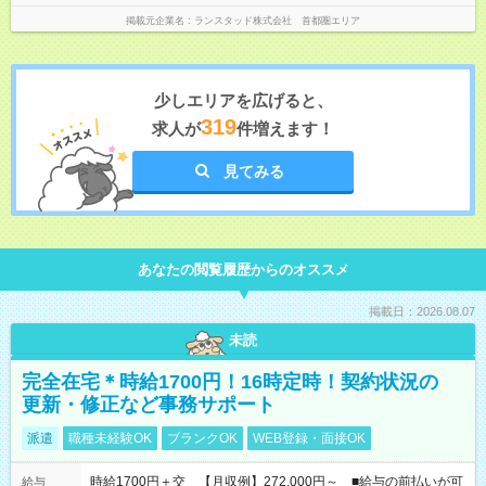
掲載元企業名
ランスタッド株式会社 首都圏エリア
少しエリアを広げると、
319
求人が
件増えます！
見てみる
あなたの閲覧履歴からのオススメ
掲載日：2026.08.07
未読
完全在宅＊時給1700円！16時定時！契約状況の
更新・修正など事務サポート
派遣
職種未経験OK
ブランクOK
WEB登録・面接OK
時給1700円＋交 【月収例】272,000円～ ■給与の前払いが可
給与