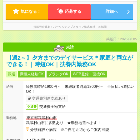
気になる！
応募する
詳細へ
掲載元企業名
パーソルテンプスタッフ株式会社 首都圏
掲載日：2026.08.05
未読
【週2～】夕方までのデイサービス＊家庭と両立が
できる！｜時短OK｜扶養内勤務OK
派遣
職種未経験OK
ブランクOK
WEB登録・面接OK
経験者時給1900円～ 未経験者時給1800円～ ※日払い/週払い
給与
OK！
交通費別途支給あり
交通費全額支給
交通費
東京都武蔵村山市
勤務地
武蔵村山市に多数あり ★勤務地選べます！
介護施設や病院 ※ご自宅近辺からご案内可能