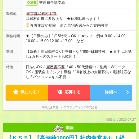
交通費全額支給
交通費
東京都武蔵村山市
勤務地
武蔵村山市に多数あり ★勤務地選べます！
介護施設や病院 ※ご自宅近辺からご案内可能
★【日勤のみ】1日5時間～OK！ ≪シフト例≫ 9:00～14:00
勤務時間
10:00～15:00 12:00～17:00 など
【急募】即日勤務OK！中旬～など開始日相談可 ★まずはお試
期間
し2カ月～のスタートも歓迎！
日払いOK
/
履歴書不要
/
40～50代活躍中
/
副業・Wワーク
特徴
OK
/
服装自由
/
シフト勤務
/
10名以上の大量募集
/
電話対応な
し
/
パソコンスキル不要
気になる！
応募する
詳細へ
掲載元企業名
ケアスタッフィング株式会社
掲載日：2026.07.27
未読
【ＫＳＳ】【高時給1900円】社内食堂あり！経