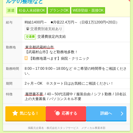
ルテの整理など
派遣
社会人未経験OK
ブランクOK
WEB登録・面接OK
時給1400円～ ■月収22.4万円～（日収1万1200円×20日）
給与
交通費別途支給あり
交通費規定内支給
交通費
東京都武蔵村山市
勤務地
【武蔵村山市】など勤務地多数！
【勤務地選べます】病院・クリニック
8:00～17:00 9:00～18:00など ※ご希望の時間帯をご相談くださ
勤務時間
い。
2ヶ月～OK ※スタート日はお気軽にご相談ください！
期間
履歴書不要
/
40～50代活躍中
/
服装自由
/
シフト勤務
/
10名以
特徴
上の大量募集
/
パソコンスキル不要
気になる！
応募する
詳細へ
掲載元企業名
株式会社スタッフサービス メディカル事業本部