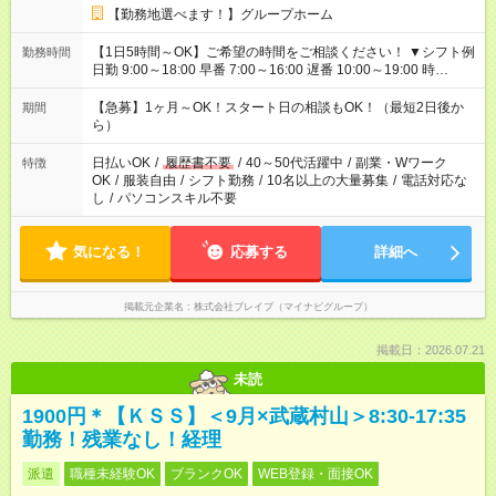
【勤務地選べます！】グループホーム
【1日5時間～OK】ご希望の時間をご相談ください！ ▼シフト例
勤務時間
日勤 9:00～18:00 早番 7:00～16:00 遅番 10:00～19:00 時
短 10:00～15:00 上記はあくまで一例です。 「夕方までには帰宅
しておきたい」 「朝はゆっくりのスタートがいい」 「お昼の時
【急募】1ヶ月～OK！スタート日の相談もOK！（最短2日後か
期間
間を有効に使いたい」 など、ご希望があれば教えてください
ら）
ね。
日払いOK
/
履歴書不要
/
40～50代活躍中
/
副業・Wワーク
特徴
OK
/
服装自由
/
シフト勤務
/
10名以上の大量募集
/
電話対応な
し
/
パソコンスキル不要
気になる！
応募する
詳細へ
掲載元企業名
株式会社ブレイブ（マイナビグループ）
掲載日：2026.07.21
未読
1900円＊【ＫＳＳ】＜9月×武蔵村山＞8:30-17:35
勤務！残業なし！経理
派遣
職種未経験OK
ブランクOK
WEB登録・面接OK