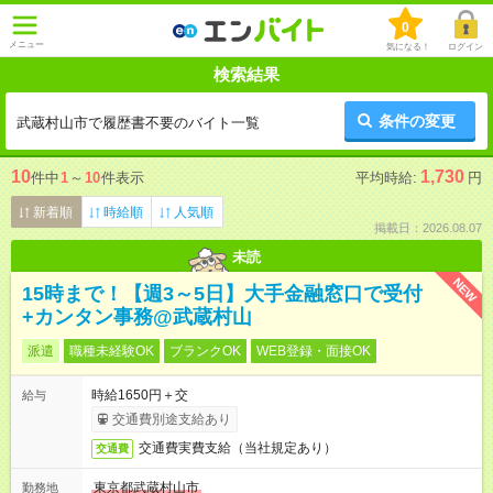
0
メニュー
気になる！
ログイン
検索結果
条件の変更
武蔵村山市で履歴書不要のバイト一覧
10
1,730
件中
1
～
10
件表示
平均時給:
円
新着順
時給順
人気順
掲載日：2026.08.07
未読
NEW
15時まで！【週3～5日】大手金融窓口で受付
+カンタン事務@武蔵村山
派遣
職種未経験OK
ブランクOK
WEB登録・面接OK
時給1650円＋交
給与
交通費別途支給あり
交通費実費支給（当社規定あり）
交通費
東京都武蔵村山市
勤務地