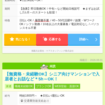
★1日5時間～OK！
勤務時間
【急募】即日勤務OK！中旬～など開始日相談可 ★まずはお試
期間
し2カ月～のスタートも歓迎！
日払いOK
/
履歴書不要
/
40～50代活躍中
/
副業・Wワーク
特徴
OK
/
シフト勤務
/
10名以上の大量募集
/
電話対応なし
/
パソコ
ンスキル不要
気になる！
応募する
詳細へ
掲載元企業名
ケアスタッフィング株式会社
掲載日：2026.08.01
未読
【無資格・未経験OK】シニア向けマンションで入
居者とお話など＊5h～OK！
派遣
職種未経験OK
ブランクOK
WEB登録・面接OK
時給1800円～ ★日払い/週払いOK
給与
交通費別途支給あり