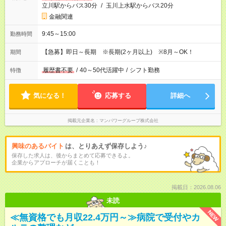
立川駅からバス30分
/
玉川上水駅からバス20分
金融関連
9:45～15:00
勤務時間
【急募】即日～長期 ※長期(2ヶ月以上) ※8月～OK！
期間
履歴書不要
/
40～50代活躍中
/
シフト勤務
特徴
気になる！
応募する
詳細へ
掲載元企業名
マンパワーグループ株式会社
興味のあるバイト
は、とりあえず保存しよう♪
保存した求人は、後からまとめて応募できるよ。
企業からアプローチが届くことも！
掲載日：2026.08.06
未読
NEW
≪無資格でも月収22.4万円～≫病院で受付やカ