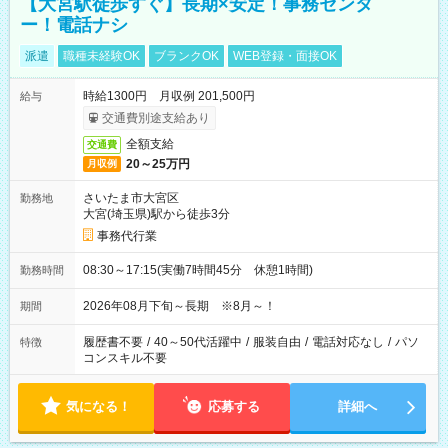
【大宮駅徒歩すぐ】長期×安定！事務センタ
ー！電話ナシ
派遣
職種未経験OK
ブランクOK
WEB登録・面接OK
時給1300円 月収例 201,500円
給与
交通費別途支給あり
全額支給
交通費
20～25万円
月収例
さいたま市大宮区
勤務地
大宮(埼玉県)駅から徒歩3分
事務代行業
08:30～17:15(実働7時間45分 休憩1時間)
勤務時間
2026年08月下旬～長期 ※8月～！
期間
履歴書不要
/
40～50代活躍中
/
服装自由
/
電話対応なし
/
パソ
特徴
コンスキル不要
気になる！
応募する
詳細へ