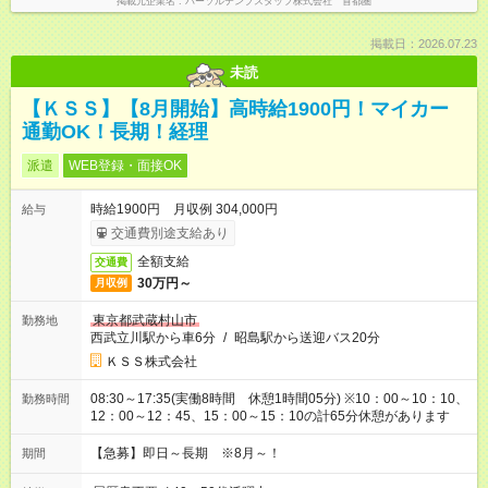
掲載元企業名
パーソルテンプスタッフ株式会社 首都圏
掲載日：2026.07.23
未読
【ＫＳＳ】【8月開始】高時給1900円！マイカー
通勤OK！長期！経理
派遣
WEB登録・面接OK
時給1900円 月収例 304,000円
給与
交通費別途支給あり
全額支給
交通費
30万円～
月収例
東京都武蔵村山市
勤務地
西武立川駅から車6分
/
昭島駅から送迎バス20分
ＫＳＳ株式会社
08:30～17:35(実働8時間 休憩1時間05分) ※10：00～10：10、
勤務時間
12：00～12：45、15：00～15：10の計65分休憩があります
【急募】即日～長期 ※8月～！
期間