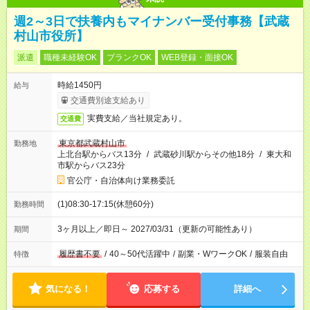
週2～3日で扶養内もマイナンバー受付事務【武蔵
村山市役所】
派遣
職種未経験OK
ブランクOK
WEB登録・面接OK
時給1450円
給与
交通費別途支給あり
実費支給／当社規定あり。
交通費
東京都武蔵村山市
勤務地
上北台駅からバス13分
/
武蔵砂川駅からその他18分
/
東大和
市駅からバス23分
官公庁・自治体向け業務委託
(1)08:30-17:15(休憩60分)
勤務時間
3ヶ月以上／即日～ 2027/03/31（更新の可能性あり）
期間
履歴書不要
/
40～50代活躍中
/
副業・WワークOK
/
服装自由
特徴
気になる！
応募する
詳細へ