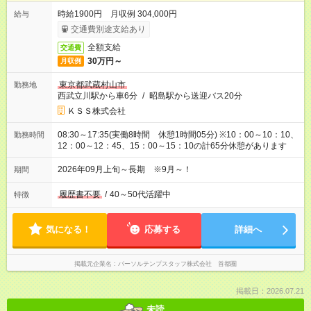
時給1900円 月収例 304,000円
給与
交通費別途支給あり
全額支給
交通費
30万円～
月収例
東京都武蔵村山市
勤務地
西武立川駅から車6分
/
昭島駅から送迎バス20分
ＫＳＳ株式会社
08:30～17:35(実働8時間 休憩1時間05分) ※10：00～10：10、
勤務時間
12：00～12：45、15：00～15：10の計65分休憩があります
2026年09月上旬～長期 ※9月～！
期間
履歴書不要
/
40～50代活躍中
特徴
気になる！
応募する
詳細へ
掲載元企業名
パーソルテンプスタッフ株式会社 首都圏
掲載日：2026.07.21
未読