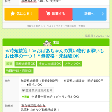
履歴書不要
/
40～50代活躍中
特徴
気になる！
応募する
詳細へ
掲載元企業名
パーソルテンプスタッフ株式会社 首都圏
掲載日：2026.07.22
未読
≪時短歓迎！≫おばあちゃんの買い物付き添いも
お仕事の一つ！＊無資格・未経験OK
派遣
職種未経験OK
社会人未経験OK
ブランクOK
WEB登録・面接OK
無資格未経験：時給1600円～ 有資格or経験者：時給1800円
給与
～ ■日払いOK
交通費別途支給あり
交通費全額支給（ガソリン代もOK）
交通費
東京都武蔵村山市
勤務地
武蔵村山市など勤務地多数！