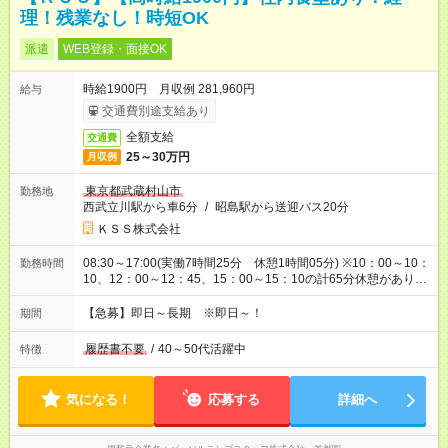
理！残業なし！時短OK
派遣
WEB登録・面接OK
時給1900円 月収例 281,960円
給与
交通費別途支給あり
全額支給
交通費
25～30万円
月収例
東京都武蔵村山市
勤務地
西武立川駅から車6分
/
昭島駅から送迎バス20分
ＫＳＳ株式会社
08:30～17:00(実働7時間25分 休憩1時間05分) ※10：00～10：
勤務時間
10、12：00～12：45、15：00～15：10の計65分休憩がありま
す
【急募】即日～長期 ※即日～！
期間
履歴書不要
/
40～50代活躍中
特徴
気になる！
応募する
詳細へ