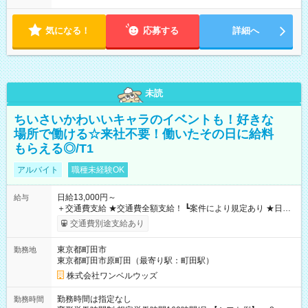
気になる！
応募する
詳細へ
未読
ちいさいかわいいキャラのイベントも！好きな
場所で働ける☆来社不要！働いたその日に給料
もらえる◎/T1
アルバイト
職種未経験OK
日給13,000円～
給与
＋交通費支給 ★交通費全額支給！ ┗案件により規定あり ★日払
いOK！（規定あり） ┗働いたその日に現金GET♪ お仕事後はコ
交通費別途支給あり
ンビニATMから 日払い分を引き落とせます！ 【試用期間】試
用期間なし
東京都町田市
勤務地
東京都町田市原町田（最寄り駅：町田駅）
株式会社ワンベルウッズ
勤務時間は指定なし
勤務時間