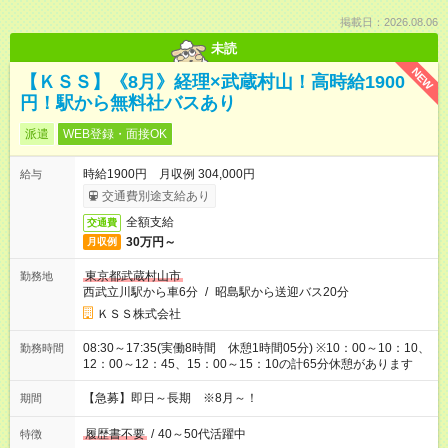
掲載日：2026.08.06
未読
NEW
【ＫＳＳ】《8月》経理×武蔵村山！高時給1900
円！駅から無料社バスあり
派遣
WEB登録・面接OK
時給1900円 月収例 304,000円
給与
交通費別途支給あり
全額支給
交通費
30万円～
月収例
東京都武蔵村山市
勤務地
西武立川駅から車6分
/
昭島駅から送迎バス20分
ＫＳＳ株式会社
08:30～17:35(実働8時間 休憩1時間05分) ※10：00～10：10、
勤務時間
12：00～12：45、15：00～15：10の計65分休憩があります
【急募】即日～長期 ※8月～！
期間
履歴書不要
/
40～50代活躍中
特徴