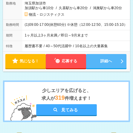
埼玉県加須市
勤務地
加須駅から車10分
/
久喜駅から車20分
/
鴻巣駅から車20分
物流・ロジスティクス
(1)09:00-17:00(休憩60分) ※休憩（12:00-12:50、15:00-15:10）
勤務時間
1ヶ月以上3ヶ月未満／即日～9月末まで
期間
履歴書不要
/
40～50代活躍中
/
10名以上の大量募集
特徴
気になる！
応募する
詳細へ
少しエリアを広げると、
319
求人が
件増えます！
見てみる