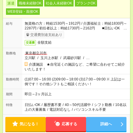
派遣
職種未経験OK
社会人未経験OK
ブランクOK
WEB登録・面接OK
無資格の方：時給1530円～1912円 / 介護福祉士：時給1830円～
給与
2287円 / 初任者以上：時給1730円～2162円 ■日払いOK ■
日収例：1万2240円（時給1530円×8h）
交通費別途支給あり
全額支給
交通費
東京都立川市
勤務地
立川駅
/
玉川上水駅
/
武蔵砂川駅
/
…
介護施設 ★自宅近くの施設など、ご希望に合わせてご紹介
いたします！
(1)07:00～16:00 (2)09:00～18:00 (3)17:00～09:00 ※ 上記は一
勤務時間
例です！その他シフトもご相談ください！
即日～2ヶ月以上
期間
日払いOK
/
履歴書不要
/
40～50代活躍中
/
シフト勤務
/
10名以
特徴
上の大量募集
/
電話対応なし
/
パソコンスキル不要
気になる！
応募する
詳細へ