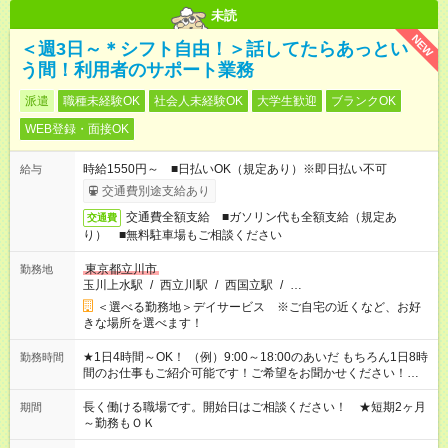
未読
NEW
＜週3日～＊シフト自由！＞話してたらあっとい
う間！利用者のサポート業務
派遣
職種未経験OK
社会人未経験OK
大学生歓迎
ブランクOK
WEB登録・面接OK
時給1550円～ ■日払いOK（規定あり）※即日払い不可
給与
交通費別途支給あり
交通費全額支給 ■ガソリン代も全額支給（規定あ
交通費
り） ■無料駐車場もご相談ください
東京都立川市
勤務地
玉川上水駅
/
西立川駅
/
西国立駅
/
…
＜選べる勤務地＞デイサービス ※ご自宅の近くなど、お好
きな場所を選べます！
★1日4時間～OK！ （例）9:00～18:00のあいだ もちろん1日8時
勤務時間
間のお仕事もご紹介可能です！ご希望をお聞かせください！★家
庭の都合でお休みが必要な場合も遠慮なくご相談ください。 ※
週最低15時間以上の勤務が必要です
長く働ける職場です。開始日はご相談ください！ ★短期2ヶ月
期間
～勤務もＯＫ