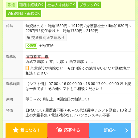
派遣
職種未経験OK
社会人未経験OK
ブランクOK
WEB登録・面接OK
無資格の方：時給1530円～1912円 / 介護福祉士：時給1830円～
給与
2287円 / 初任者以上：時給1730円～2162円
交通費別途支給あり
全額支給
交通費
東京都立川市
勤務地
西武立川駅
/
立川北駅
/
西立川駅
/
…
介護施設や病院など ★自宅近くの施設がいいなど勤務地ご
相談ください
【シフト例】 07:00～16:00 09:00～18:00 17:00～09:00 ※ 上記
勤務時間
は一例です！その他シフトもご相談ください！
即日～2ヶ月以上 ■開始日の相談OK！
期間
日払いOK
/
履歴書不要
/
40～50代活躍中
/
シフト勤務
/
10名以
特徴
上の大量募集
/
電話対応なし
/
パソコンスキル不要
気になる！
応募する
詳細へ