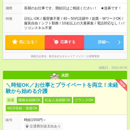
庭の都合でお休みが必要な場合も遠慮なくご相談ください。 ※
週最低15時間以上の勤務が必要です
長期のお仕事です。開始日はご相談ください！ ★急募です！
期間
日払いOK
/
履歴書不要
/
40～50代活躍中
/
副業・WワークOK
/
特徴
服装自由
/
シフト勤務
/
10名以上の大量募集
/
電話対応なし
/
パ
ソコンスキル不要
気になる！
応募する
詳細へ
掲載元企業名
株式会社ネオキャリア ナイス！介護事業部
掲載日：2026.08.05
未読
NEW
＼時短OK／お仕事とプライベートを両立！未経
験から始める介護
派遣
職種未経験OK
社会人未経験OK
ブランクOK
WEB登録・面接OK
時給1550円～
給与
交通費別途支給あり