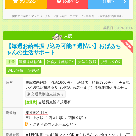
気になる！
応募する
詳細へ
掲載元企業名
マンパワーグループ株式会社 ケアサービス事業部 （医療福祉介護関連）
掲載日：2026.08.06
未読
NEW
【毎週お給料振り込み可能＊週払い】おばあち
ゃんの生活サポート
派遣
職種未経験OK
社会人未経験OK
大学生歓迎
ブランクOK
WEB登録・面接OK
無資格未経験：時給1600円～ 経験者：時給1800円～ ★日払
給与
い／週払い制度あり（月払いも選べます）※稼働開始時は手続き
完了次第のお支払いとなります。
交通費別途支給あり
交通費支給※規定有
交通費
東京都立川市
勤務地
玉川上水駅
/
西立川駅
/
西国立駅
/
…
＜ご近所の老人ホームなど＞
★1日6時間～の時短シフトOK ★もちろんフルタイムシフトも可
勤務時間