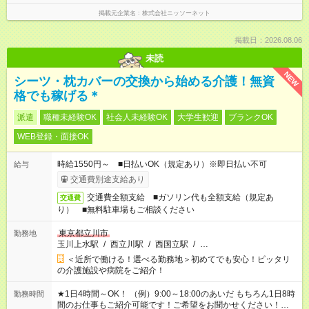
掲載元企業名
株式会社ニッソーネット
掲載日：2026.08.06
未読
NEW
シーツ・枕カバーの交換から始める介護！無資
格でも稼げる＊
派遣
職種未経験OK
社会人未経験OK
大学生歓迎
ブランクOK
WEB登録・面接OK
時給1550円～ ■日払いOK（規定あり）※即日払い不可
給与
交通費別途支給あり
交通費全額支給 ■ガソリン代も全額支給（規定あ
交通費
り） ■無料駐車場もご相談ください
東京都立川市
勤務地
玉川上水駅
/
西立川駅
/
西国立駅
/
…
＜近所で働ける！選べる勤務地＞初めてでも安心！ピッタリ
の介護施設や病院をご紹介！
★1日4時間～OK！ （例）9:00～18:00のあいだ もちろん1日8時
勤務時間
間のお仕事もご紹介可能です！ご希望をお聞かせください！★家