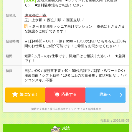
交通費全額支給 ■ガソリン代も全額支給（規定あ
交通費
り） ■無料駐車場もご相談ください
東京都立川市
勤務地
玉川上水駅
/
西立川駅
/
西国立駅
/
…
＜選べる勤務地＞シニア向けマンション ※他にもさまざま
な施設をご紹介できます！
★1日4時間～OK！ （例）9:00～18:00のあいだ もちろん1日8時
勤務時間
間のお仕事もご紹介可能です！ご希望をお聞かせください！★家
庭の都合でお休みが必要な場合も遠慮なくご相談ください。 ※
週最低15時間以上の勤務が必要です
短期2ヵ月～のお仕事です。開始日はご相談ください！ ★急募
期間
です！
日払いOK
/
履歴書不要
/
40～50代活躍中
/
副業・WワークOK
/
特徴
服装自由
/
シフト勤務
/
10名以上の大量募集
/
電話対応なし
/
パ
ソコンスキル不要
気になる！
応募する
詳細へ
掲載元企業名
株式会社ネオキャリア ナイス！介護事業部
掲載日：2026.08.05
未読