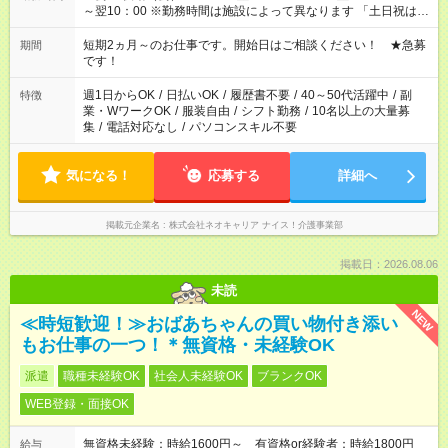
～翌10：00 ※勤務時間は施設によって異なります 「土日祝は休
みたい」 「しっかり稼ぎたい」 「もう少し遅い時間から始めた
い」など ご希望にあったお仕事をご案内いたします。 ※未経験
短期2ヵ月～のお仕事です。開始日はご相談ください！ ★急募
期間
の方の場合は1～2ヶ月間は日中での仕事を経験いただき、 お
です！
仕事に慣れてからの夜勤になります。 ★家庭の都合でお休みが
必要な場合も遠慮なくご相談ください。
週1日からOK
/
日払いOK
/
履歴書不要
/
40～50代活躍中
/
副
特徴
業・WワークOK
/
服装自由
/
シフト勤務
/
10名以上の大量募
集
/
電話対応なし
/
パソコンスキル不要
気になる！
応募する
詳細へ
掲載元企業名
株式会社ネオキャリア ナイス！介護事業部
掲載日：2026.08.06
未読
NEW
≪時短歓迎！≫おばあちゃんの買い物付き添い
もお仕事の一つ！＊無資格・未経験OK
派遣
職種未経験OK
社会人未経験OK
ブランクOK
WEB登録・面接OK
無資格未経験：時給1600円～ 有資格or経験者：時給1800円
給与