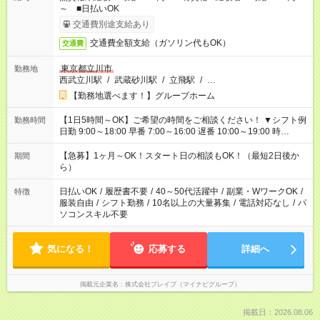
～ ■日払いOK
交通費別途支給あり
交通費全額支給（ガソリン代もOK）
交通費
東京都立川市
勤務地
西武立川駅
/
武蔵砂川駅
/
立飛駅
/
…
【勤務地選べます！】グループホーム
【1日5時間～OK】ご希望の時間をご相談ください！ ▼シフト例
勤務時間
日勤 9:00～18:00 早番 7:00～16:00 遅番 10:00～19:00 時
短 10:00～15:00 上記はあくまで一例です。 「夕方までには帰宅
しておきたい」 「朝はゆっくりのスタートがいい」 「お昼の時
【急募】1ヶ月～OK！スタート日の相談もOK！（最短2日後か
期間
間を有効に使いたい」 など、ご希望があれば教えてください
ら）
ね。
日払いOK
/
履歴書不要
/
40～50代活躍中
/
副業・WワークOK
/
特徴
服装自由
/
シフト勤務
/
10名以上の大量募集
/
電話対応なし
/
パ
ソコンスキル不要
気になる！
応募する
詳細へ
掲載元企業名
株式会社ブレイブ（マイナビグループ）
掲載日：2026.08.06