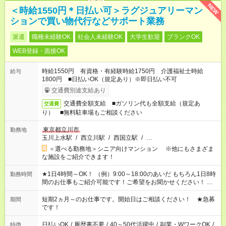
NEW
＜時給1550円＊日払い可＞ラグジュアリーマン
ションで買い物代行などサポート業務
派遣
職種未経験OK
社会人未経験OK
大学生歓迎
ブランクOK
WEB登録・面接OK
時給1550円 有資格・有経験時給1750円 介護福祉士時給
給与
1800円 ■日払いOK（規定あり）※即日払い不可
交通費別途支給あり
交通費全額支給 ■ガソリン代も全額支給（規定あ
交通費
り） ■無料駐車場もご相談ください
東京都立川市
勤務地
玉川上水駅
/
西立川駅
/
西国立駅
/
…
＜選べる勤務地＞シニア向けマンション ※他にもさまざま
な施設をご紹介できます！
★1日4時間～OK！ （例）9:00～18:00のあいだ もちろん1日8時
勤務時間
間のお仕事もご紹介可能です！ご希望をお聞かせください！ ★
家庭の都合でお休みが必要な場合も遠慮なくご相談ください。
※週最低15時間以上の勤務が必要です
短期2ヵ月～のお仕事です。開始日はご相談ください！ ★急募
期間
です！
日払いOK
/
履歴書不要
/
40～50代活躍中
/
副業・WワークOK
/
特徴