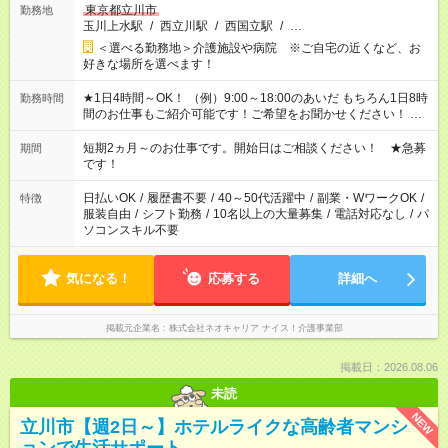
東京都立川市
勤務地
玉川上水駅
/
西立川駅
/
西国立駅
/
…
＜選べる勤務地＞介護施設や病院 ※ご自宅の近くなど、お
好きな場所を選べます！
★1日4時間～OK！ （例）9:00～18:00のあいだ もちろん1日8時
勤務時間
間のお仕事もご紹介可能です！ご希望をお聞かせください！ ※
週最低15時間以上の勤務が必要です
短期2ヵ月～のお仕事です。開始日はご相談ください！ ★急募
期間
です！
日払いOK
/
履歴書不要
/
40～50代活躍中
/
副業・WワークOK
/
特徴
服装自由
/
シフト勤務
/
10名以上の大量募集
/
電話対応なし
/
パ
ソコンスキル不要
気になる！
応募する
詳細へ
掲載元企業名
株式会社ネオキャリア ナイス！介護事業部
掲載日：2026.08.06
未読
NEW
立川市【週2日～】ホテルライクな高齢者マンシ