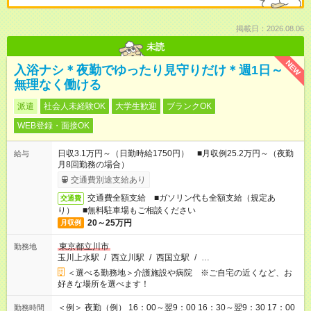
掲載日：2026.08.06
未読
NEW
入浴ナシ＊夜勤でゆったり見守りだけ＊週1日～
無理なく働ける
派遣
社会人未経験OK
大学生歓迎
ブランクOK
WEB登録・面接OK
日収3.1万円～（日勤時給1750円） ■月収例25.2万円～（夜勤
給与
月8回勤務の場合）
交通費別途支給あり
交通費全額支給 ■ガソリン代も全額支給（規定あ
交通費
り） ■無料駐車場もご相談ください
20～25万円
月収例
東京都立川市
勤務地
玉川上水駅
/
西立川駅
/
西国立駅
/
…
＜選べる勤務地＞介護施設や病院 ※ご自宅の近くなど、お
好きな場所を選べます！
＜例＞ 夜勤（例） 16：00～翌9：00 16：30～翌9：30 17：00
勤務時間