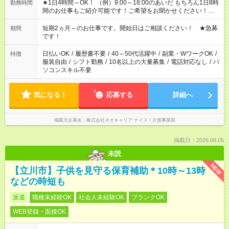
★1日4時間～OK！ （例）9:00～18:00のあいだ もちろん1日8時
勤務時間
間のお仕事もご紹介可能です！ご希望をお聞かせください！★家
庭の都合でお休みが必要な場合も遠慮なくご相談ください。 ※
週最低15時間以上の勤務が必要です
短期2ヵ月～のお仕事です。開始日はご相談ください！ ★急募
期間
です！
日払いOK
/
履歴書不要
/
40～50代活躍中
/
副業・WワークOK
/
特徴
服装自由
/
シフト勤務
/
10名以上の大量募集
/
電話対応なし
/
パ
ソコンスキル不要
気になる！
応募する
詳細へ
掲載元企業名
株式会社ネオキャリア ナイス！介護事業部
掲載日：2026.08.05
未読
NEW
【立川市】子供を見守る保育補助＊10時～13時
などの時短も
派遣
職種未経験OK
社会人未経験OK
ブランクOK
WEB登録・面接OK