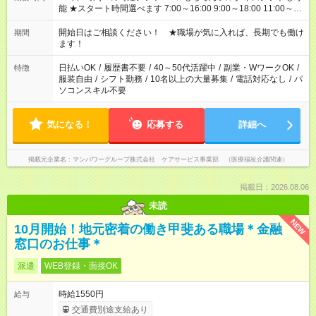
能 ★スタート時間選べます 7:00～16:00 9:00～18:00 11:00～
20:00 など 残業なし！ ※Wワークの場合、他のお仕事と合わせ
週40時間超の就業はご案内できません ※法令に基づき、週20時
開始日はご相談ください！ ★職場が気に入れば、長期でも働け
期間
間以上勤務は社会保険への加入対象となります ※労働者派遣法
ます！
（日雇い派遣の原則禁止）により、短時間・短期間の就業はご
案内が難しい場合があります
日払いOK
/
履歴書不要
/
40～50代活躍中
/
副業・WワークOK
/
特徴
服装自由
/
シフト勤務
/
10名以上の大量募集
/
電話対応なし
/
パ
ソコンスキル不要
気になる！
応募する
詳細へ
掲載元企業名
マンパワーグループ株式会社 ケアサービス事業部 （医療福祉介護関連）
掲載日：2026.08.06
未読
NEW
10月開始！地元密着の働き甲斐ある職場＊金融
窓口のお仕事＊
派遣
WEB登録・面接OK
時給1550円
給与
交通費別途支給あり