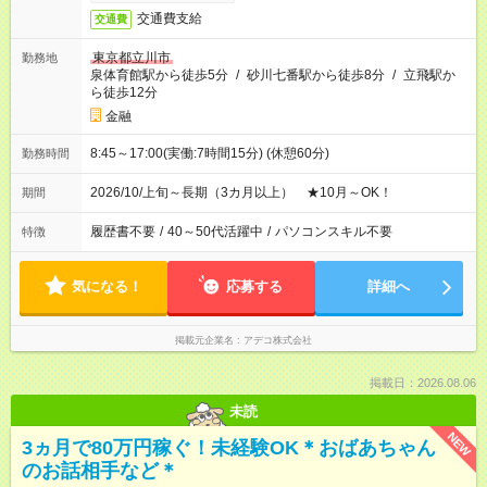
交通費支給
交通費
東京都立川市
勤務地
泉体育館駅から徒歩5分
/
砂川七番駅から徒歩8分
/
立飛駅か
ら徒歩12分
金融
8:45～17:00(実働:7時間15分) (休憩60分)
勤務時間
2026/10/上旬～長期（3カ月以上） ★10月～OK！
期間
履歴書不要
/
40～50代活躍中
/
パソコンスキル不要
特徴
気になる！
応募する
詳細へ
掲載元企業名
アデコ株式会社
掲載日：2026.08.06
未読
NEW
3ヵ月で80万円稼ぐ！未経験OK＊おばあちゃん
のお話相手など＊