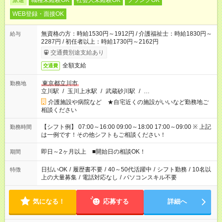
派遣
職種未経験OK
社会人未経験OK
ブランクOK
WEB登録・面接OK
無資格の方：時給1530円～1912円 / 介護福祉士：時給1830円～
給与
2287円 / 初任者以上：時給1730円～2162円
交通費別途支給あり
全額支給
交通費
東京都立川市
勤務地
立川駅
/
玉川上水駅
/
武蔵砂川駅
/
…
介護施設や病院など ★自宅近くの施設がいいなど勤務地ご
相談ください
【シフト例】 07:00～16:00 09:00～18:00 17:00～09:00 ※ 上記
勤務時間
は一例です！その他シフトもご相談ください！
即日～2ヶ月以上 ■開始日の相談OK！
期間
日払いOK
/
履歴書不要
/
40～50代活躍中
/
シフト勤務
/
10名以
特徴
上の大量募集
/
電話対応なし
/
パソコンスキル不要
気になる！
応募する
詳細へ