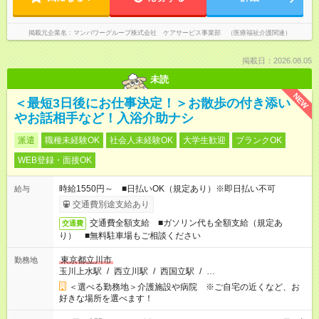
掲載元企業名
マンパワーグループ株式会社 ケアサービス事業部 （医療福祉介護関連）
掲載日：2026.08.05
未読
NEW
＜最短3日後にお仕事決定！＞お散歩の付き添い
やお話相手など！入浴介助ナシ
派遣
職種未経験OK
社会人未経験OK
大学生歓迎
ブランクOK
WEB登録・面接OK
時給1550円～ ■日払いOK（規定あり）※即日払い不可
給与
交通費別途支給あり
交通費全額支給 ■ガソリン代も全額支給（規定あ
交通費
り） ■無料駐車場もご相談ください
東京都立川市
勤務地
玉川上水駅
/
西立川駅
/
西国立駅
/
…
＜選べる勤務地＞介護施設や病院 ※ご自宅の近くなど、お
好きな場所を選べます！