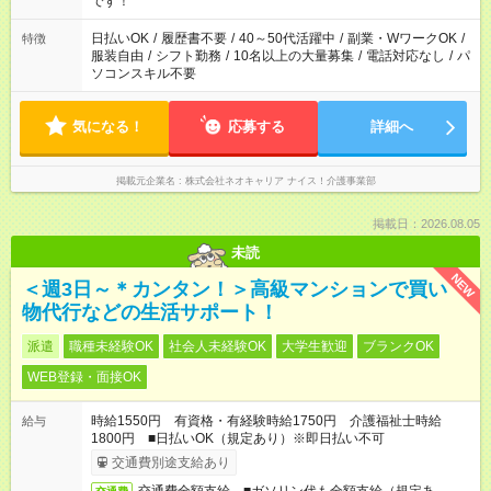
です！
日払いOK
/
履歴書不要
/
40～50代活躍中
/
副業・WワークOK
/
特徴
服装自由
/
シフト勤務
/
10名以上の大量募集
/
電話対応なし
/
パ
ソコンスキル不要
気になる！
応募する
詳細へ
掲載元企業名
株式会社ネオキャリア ナイス！介護事業部
掲載日：2026.08.05
未読
NEW
＜週3日～＊カンタン！＞高級マンションで買い
物代行などの生活サポート！
派遣
職種未経験OK
社会人未経験OK
大学生歓迎
ブランクOK
WEB登録・面接OK
時給1550円 有資格・有経験時給1750円 介護福祉士時給
給与
1800円 ■日払いOK（規定あり）※即日払い不可
交通費別途支給あり