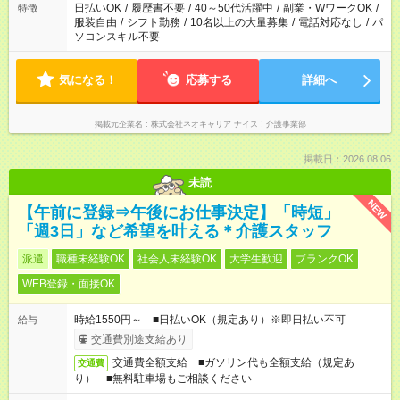
日払いOK
/
履歴書不要
/
40～50代活躍中
/
副業・WワークOK
/
特徴
服装自由
/
シフト勤務
/
10名以上の大量募集
/
電話対応なし
/
パ
ソコンスキル不要
気になる！
応募する
詳細へ
掲載元企業名
株式会社ネオキャリア ナイス！介護事業部
掲載日：2026.08.06
未読
NEW
【午前に登録⇒午後にお仕事決定】「時短」
「週3日」など希望を叶える＊介護スタッフ
派遣
職種未経験OK
社会人未経験OK
大学生歓迎
ブランクOK
WEB登録・面接OK
時給1550円～ ■日払いOK（規定あり）※即日払い不可
給与
交通費別途支給あり
交通費全額支給 ■ガソリン代も全額支給（規定あ
交通費
り） ■無料駐車場もご相談ください