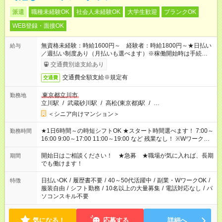
派遣
職種未経験OK
社会人未経験OK
大学生歓迎
ブランクOK
WEB登録・面接OK
無資格未経験：時給1600円～ 経験者：時給1800円～★日払い
給与
／週払い制度あり（月払いも選べます）※稼働開始時は手続き完
了次第のお支払いとなります。
交通費別途支給あり
交通費全額支給※規定有
交通費
東京都立川市
勤務地
立川駅
/
武蔵砂川駅
/
高松(東京都)駅
/
…
＜シニア向けマンション＞
★1日6時間～の時短シフトOK ★スタート時間選べます！ 7:00～
勤務時間
16:00 9:00～17:00 11:00～19:00 など 残業なし！ ※Wワークの
場合、他のお仕事と合わせ週40時間超の就業はご案内できませ
ん ※法令に基づき、週20時間以上勤務は社会保険への加入対象
開始日はご相談ください！ ★急募 ★職場が気に入れば、長期
期間
となります ※労働者派遣法（日雇い派遣の原則禁止）により、
でも働けます！
短時間・短期間の就業はご案内が難しい場合があります
日払いOK
/
履歴書不要
/
40～50代活躍中
/
副業・WワークOK
/
特徴
服装自由
/
シフト勤務
/
10名以上の大量募集
/
電話対応なし
/
パ
ソコンスキル不要
気になる！
応募する
詳細へ