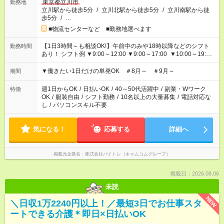
東京都立川市
勤務地
立川駅から徒歩5分
/
立川北駅から徒歩5分
/
立川南駅から徒
歩5分
/
…
■物流センターなど ■勤務地選べます
【1日3時間～も相談OK!】午前中のみや18時以降などのシフト
勤務時間
あり！ シフト例 ▼9:00～12:00 ▼9:00～17:00 ▼10:00～19:00
▼18:00～21:00
▼働きたい1日だけの単発OK ＃8月～ ＃9月～
期間
週1日からOK
/
日払いOK
/
40～50代活躍中
/
副業・Wワーク
特徴
OK
/
服装自由
/
シフト勤務
/
10名以上の大量募集
/
電話対応な
し
/
パソコンスキル不要
気になる！
応募する
詳細へ
掲載元企業名
株式会社バイトレ（キャムコムグループ）
掲載日：2026.08.06
未読
NEW
＼日収1万2240円以上！／最短3日でお仕事スタ
ートできる介護＊即日×日払いOK