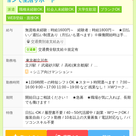
ョンで生活サポート
派遣
職種未経験OK
社会人未経験OK
大学生歓迎
ブランクOK
WEB登録・面接OK
無資格未経験：時給1600円～ 経験者：時給1800円～ ★日払
給与
い／週払い制度あり（月払いも選べます）※稼働開始時は手続き
完了次第のお支払いとなります。
交通費別途支給あり
交通費全額支給※規定有
交通費
東京都立川市
勤務地
立川駅
/
武蔵砂川駅
/
高松(東京都)駅
/
…
＜シニア向けマンション＞
★1日6時間～の時短シフトOK ★スタート時間選べます！ 7:00～
勤務時間
16:00 9:00～17:00 11:00～19:00 など 残業なし！ ※Wワークの
場合、他のお仕事と合わせ週40時間超の就業はご案内できませ
ん ※法令に基づき、週20時間以上勤務は社会保険への加入対象
開始日はご相談ください！ ★急募 ★職場が気に入れば、長期
期間
となります ※労働者派遣法（日雇い派遣の原則禁止）により、
でも働けます！
短時間・短期間の就業はご案内が難しい場合があります
日払いOK
/
履歴書不要
/
40～50代活躍中
/
副業・WワークOK
/
特徴
服装自由
/
シフト勤務
/
10名以上の大量募集
/
電話対応なし
/
パ
ソコンスキル不要