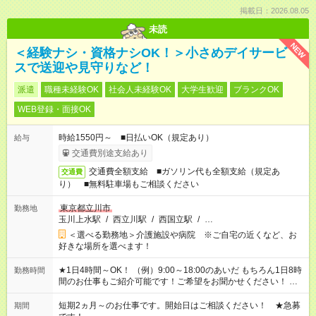
掲載日：2026.08.05
未読
NEW
＜経験ナシ・資格ナシOK！＞小さめデイサービ
スで送迎や見守りなど！
派遣
職種未経験OK
社会人未経験OK
大学生歓迎
ブランクOK
WEB登録・面接OK
時給1550円～ ■日払いOK（規定あり）
給与
交通費別途支給あり
交通費全額支給 ■ガソリン代も全額支給（規定あ
交通費
り） ■無料駐車場もご相談ください
東京都立川市
勤務地
玉川上水駅
/
西立川駅
/
西国立駅
/
…
＜選べる勤務地＞介護施設や病院 ※ご自宅の近くなど、お
好きな場所を選べます！
★1日4時間～OK！ （例）9:00～18:00のあいだ もちろん1日8時
勤務時間
間のお仕事もご紹介可能です！ご希望をお聞かせください！ ★
家庭の都合でお休みが必要な場合も遠慮なくご相談ください。
※週最低15時間以上の勤務が必要です
短期2ヵ月～のお仕事です。開始日はご相談ください！ ★急募
期間