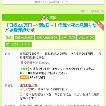
掲載元企業名
株式会社ニッソーネット
掲載日：2026.08.05
未読
NEW
【日収2.5万円～×週2日～】病院で夜の見回りな
ど＠看護師サポ
派遣
職種未経験OK
社会人未経験OK
大学生歓迎
ブランクOK
WEB登録・面接OK
日収2万5200円～（日勤時給1400円） ■月収例20.1万円～（夜
給与
勤月8回勤務の場合）
交通費別途支給あり
交通費全額支給 ■ガソリン代も全額支給（規定あ
交通費
り） ■無料駐車場もご相談ください
20～25万円
月収例
東京都立川市
勤務地
玉川上水駅
/
西立川駅
/
西国立駅
/
…
＜選べる勤務地＞病院 ※ご自宅の近くなど、お好きな場所
を選べます！