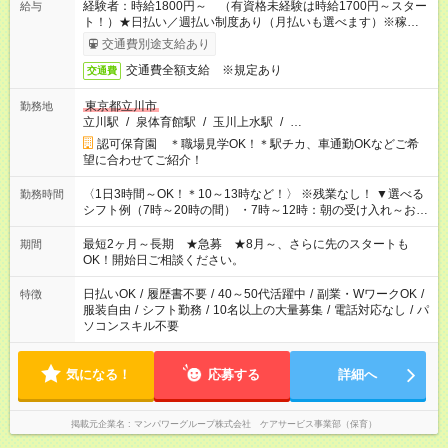
経験者：時給1800円～ （有資格未経験は時給1700円～スター
給与
ト！）★日払い／週払い制度あり（月払いも選べます）※稼働開
始時は手続き完了次第のお支払いとなります★フルタイムできる
交通費別途支給あり
方は100円アップ！
交通費全額支給 ※規定あり
交通費
東京都立川市
勤務地
立川駅
/
泉体育館駅
/
玉川上水駅
/
…
認可保育園 ＊職場見学OK！＊駅チカ、車通勤OKなどご希
望に合わせてご紹介！
〈1日3時間～OK！＊10～13時など！〉 ※残業なし！ ▼選べる
勤務時間
シフト例（7時～20時の間） ・7時～12時：朝の受け入れ～お昼
の準備 ・10時～13時：園児の見守り～お昼の補助 ・9時～16
時：帰りの会まで！子供の成長を見守る ・15時～20時：夜のお
最短2ヶ月～長期 ★急募 ★8月～、さらに先のスタートも
期間
迎えサポート
OK！開始日ご相談ください。
日払いOK
/
履歴書不要
/
40～50代活躍中
/
副業・WワークOK
/
特徴
服装自由
/
シフト勤務
/
10名以上の大量募集
/
電話対応なし
/
パ
ソコンスキル不要
気になる！
応募する
詳細へ
掲載元企業名
マンパワーグループ株式会社 ケアサービス事業部（保育）