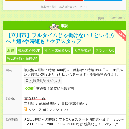
掲載元企業名
株式会社ニッソーネット
掲載日：2026.08.06
未読
NEW
【立川市】フルタイムじゃ働けない！という方
へ＊週2や時短も＊ケアスタッフ
派遣
職種未経験OK
社会人未経験OK
大学生歓迎
ブランクOK
WEB登録・面接OK
無資格未経験：時給1600円～ 経験者：時給1800円～ ★日払
給与
い／週払い制度あり（月払いも選べます）※稼働開始時は手続き
完了次第のお支払いとなります。
交通費別途支給あり
交通費全額支給※規定有
交通費
東京都立川市
勤務地
立川駅
/
武蔵砂川駅
/
高松(東京都)駅
/
…
＜シニア向けマンション＞
★1日6時間～の時短シフトOK ★スタート時間選べます！ 7:00～
勤務時間
16:00 9:00～17:00 11:00～19:00 など 残業なし！ ※Wワークの
場合、他のお仕事と合わせ週40時間超の就業はご案内できませ