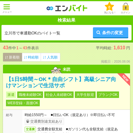
0
メニュー
気になる！
ログイン
検索結果
条件の変更
立川市で車通勤OKのバイト一覧
43
1,610
件中
1
～
43
件表示
平均時給:
円
新着順
時給順
人気順
掲載日：2026.08.06
未読
NEW
【1日5時間～OK＊自由シフト】高級シニア向
けマンションで生活サポ
派遣
職種未経験OK
社会人未経験OK
大学生歓迎
ブランクOK
WEB登録・面接OK
時給1550円～ ■日払いOK（規定あり）※即日払い不可
給与
交通費別途支給あり
交通費全額支給 ■ガソリン代も全額支給（規定あ
交通費