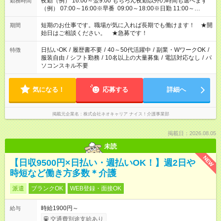
夜勤（例） 16:00～翌9:00 もちろん夜勤以外の時間も選べます
勤務時間
（例） 07:00～16:00※早番 09:00～18:00※日勤 11:00～
20:00※遅番 ※時間は、固定・選べる施設もあるので、ご希望が
あれば調整できます！ ※シフト制。勤務地により実働時間が異
短期のお仕事です。職場が気に入れば長期でも働けます！ ★開
期間
なります。★家庭の都合でお休みが必要な場合も遠慮なくご相談
始日はご相談ください。 ★急募です！
ください。
日払いOK
/
履歴書不要
/
40～50代活躍中
/
副業・WワークOK
/
特徴
服装自由
/
シフト勤務
/
10名以上の大量募集
/
電話対応なし
/
パ
ソコンスキル不要
気になる！
応募する
詳細へ
掲載元企業名
株式会社ネオキャリア ナイス！介護事業部
掲載日：2026.08.05
未読
NEW
【日収9500円×日払い・週払いOK！】週2日や
時短など働き方多数＊介護
派遣
ブランクOK
WEB登録・面接OK
時給1900円～
給与
交通費別途支給あり