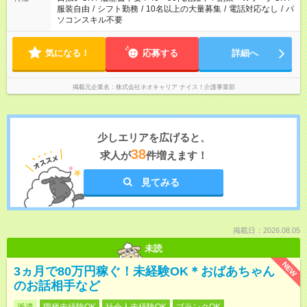
服装自由
/
シフト勤務
/
10名以上の大量募集
/
電話対応なし
/
パ
ソコンスキル不要
気になる！
応募する
詳細へ
掲載元企業名
株式会社ネオキャリア ナイス！介護事業部
少しエリアを広げると、
38
求人が
件増えます！
見てみる
掲載日：2026.08.05
未読
NEW
3ヵ月で80万円稼ぐ！未経験OK＊おばあちゃん
のお話相手など