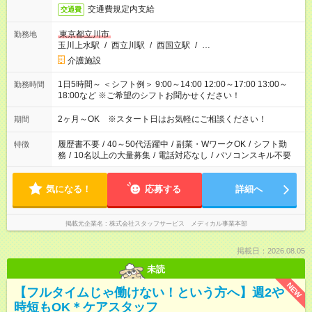
交通費規定内支給
交通費
東京都立川市
勤務地
玉川上水駅
/
西立川駅
/
西国立駅
/
…
介護施設
1日5時間～ ＜シフト例＞ 9:00～14:00 12:00～17:00 13:00～
勤務時間
18:00など ※ご希望のシフトお聞かせください！
2ヶ月～OK ※スタート日はお気軽にご相談ください！
期間
履歴書不要
/
40～50代活躍中
/
副業・WワークOK
/
シフト勤
特徴
務
/
10名以上の大量募集
/
電話対応なし
/
パソコンスキル不要
気になる！
応募する
詳細へ
掲載元企業名
株式会社スタッフサービス メディカル事業本部
掲載日：2026.08.05
未読
NEW
【フルタイムじゃ働けない！という方へ】週2や
時短もOK＊ケアスタッフ