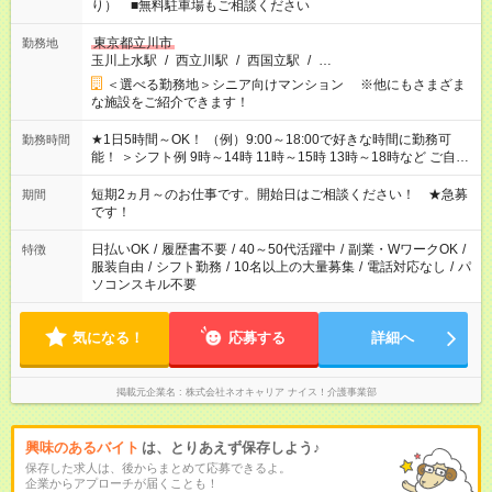
り） ■無料駐車場もご相談ください
東京都立川市
勤務地
玉川上水駅
/
西立川駅
/
西国立駅
/
…
＜選べる勤務地＞シニア向けマンション ※他にもさまざま
な施設をご紹介できます！
★1日5時間～OK！ （例）9:00～18:00で好きな時間に勤務可
勤務時間
能！ ＞シフト例 9時～14時 11時～15時 13時～18時など ご自身
のご都合に合わせて勤務時間をご相談ください！ ★家庭の都合
でお休みや時間の調整が必要な場合も遠慮なくご相談くださ
短期2ヵ月～のお仕事です。開始日はご相談ください！ ★急募
期間
い。
です！
日払いOK
/
履歴書不要
/
40～50代活躍中
/
副業・WワークOK
/
特徴
服装自由
/
シフト勤務
/
10名以上の大量募集
/
電話対応なし
/
パ
ソコンスキル不要
気になる！
応募する
詳細へ
掲載元企業名
株式会社ネオキャリア ナイス！介護事業部
興味のあるバイト
は、とりあえず保存しよう♪
保存した求人は、後からまとめて応募できるよ。
企業からアプローチが届くことも！