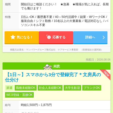
ん ※法令に基づき、週20時間以上勤務は社会保険への加入対象
開始日はご相談ください！ ★急募 ★職場が気に入れば、長期
期間
となります ※労働者派遣法（日雇い派遣の原則禁止）により、
でも働けます！
短時間・短期間の就業はご案内が難しい場合があります
日払いOK
/
履歴書不要
/
40～50代活躍中
/
副業・WワークOK
/
特徴
服装自由
/
シフト勤務
/
10名以上の大量募集
/
電話対応なし
/
パ
ソコンスキル不要
気になる！
応募する
詳細へ
掲載元企業名
マンパワーグループ株式会社 ケアサービス事業部 （医療福祉介護関連）
掲載日：2026.08.06
未読
NEW
【1日～】スマホから3分で登録完了＊文房具の
仕分け
派遣
職種未経験OK
社会人未経験OK
大学生歓迎
ブランクOK
WEB登録・面接OK
時給1,500円～1,875円
給与