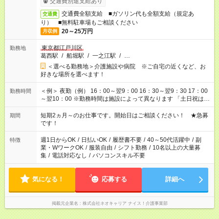
交通費別途支給あり
交通費全額支給 ■ガソリン代も全額支給（規定あ
交通費
り） ■無料駐車場もご相談ください
20～25万円
月収例
東京都江戸川区
勤務地
葛西駅
/
船堀駅
/
一之江駅
/
…
＜選べる勤務地＞介護施設や病院 ※ご自宅の近くなど、お
好きな場所を選べます！
＜例＞ 夜勤（例） 16：00～翌9：00 16：30～翌9：30 17：00
勤務時間
～翌10：00 ※勤務時間は施設によって異なります 「土日祝は休
みたい」 「しっかり稼ぎたい」 「もう少し遅い時間から始めた
い」など ご希望にあったお仕事をご案内いたします。 ※未経験
短期2ヵ月～のお仕事です。開始日はご相談ください！ ★急募
期間
の方の場合は1～2ヶ月間は日中での仕事を経験いただき、 お
です！
仕事に慣れてからの夜勤になります。 ★家庭の都合でお休みが
必要な場合も遠慮なくご相談ください。
週1日からOK
/
日払いOK
/
履歴書不要
/
40～50代活躍中
/
副
特徴
業・WワークOK
/
服装自由
/
シフト勤務
/
10名以上の大量募
集
/
電話対応なし
/
パソコンスキル不要
気になる！
応募する
詳細へ
掲載元企業名
株式会社ネオキャリア ナイス！介護事業部