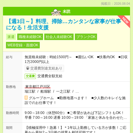
掲載日：2026.08.04
未読
NEW
【週3日～】料理、掃除…カンタンな家事が仕事
になる！生活支援
派遣
職種未経験OK
社会人未経験OK
ブランクOK
WEB登録・面接OK
無資格未経験：時給1500円～ ■週払いOK ■扶養内OK ■日収
給与
1万2000円以上
交通費別途支給あり
交通費全額支給
交通費
東京都江戸川区
勤務地
瑞江駅
/
船堀駅
/
一之江駅
/
…
グループホーム ■勤務地選べます！ ■少人数のキレイな施
設でのお仕事です！
9:00～18:00（休憩60分） ■ご希望があれば下記シフトもOK！
勤務時間
早番 7:00～16:00 遅番 10:00～19:00 「家族と休みを合わせた
い」 「余裕を持って夕飯の準備がしたい」 「できれば残業はし
たくない」 など、ご希望を教えてくださいね。 ※Wワーク希望
【積極採用中！急募！】＊1年以上勤務している方が多数！ご応
期間
の方へ 今ご覧のお仕事で希望する勤務時間と、もう1つのお仕事
募から最短2～3日後の就業も相談可能です！