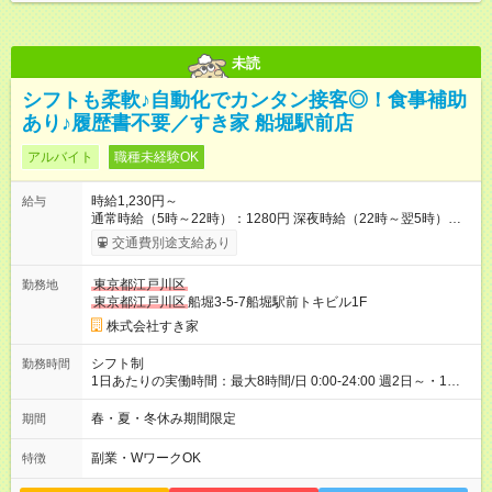
未読
シフトも柔軟♪自動化でカンタン接客◎！食事補助
あり♪履歴書不要／すき家 船堀駅前店
アルバイト
職種未経験OK
時給1,230円～
給与
通常時給（5時～22時）：1280円 深夜時給（22時～翌5時）：
1600円 高校生時給：1230円 【特別手当】早朝手当（5：00-9：
交通費別途支給あり
00）時給+150円 【試用期間】試用期間あり 試用期間の長さ：1
ヶ月 雇用形態、給与は本採用時と同じです。 試用期間の実態は
東京都江戸川区
勤務地
30日（※条件変更なし）ですが、切り上げで一ヶ月とさせてい
東京都江戸川区
船堀3-5-7船堀駅前トキビル1F
ただきます。 研修制度あり：15時間(研修中も同時給）
株式会社すき家
シフト制
勤務時間
1日あたりの実働時間：最大8時間/日 0:00-24:00 週2日～・1日
2h～OK ＜シフト例＞ 〇朝帯 5:00-9:00 〇昼帯 9:00-14:00 〇午
後帯 14:00-18:00 〇夜帯 18:00-22:00 〇深夜帯 22:00-翌5:00 基
春・夏・冬休み期間限定
期間
本は固定シフトですが家庭の都合などイレギュラーには対応し
ます♪
副業・WワークOK
特徴