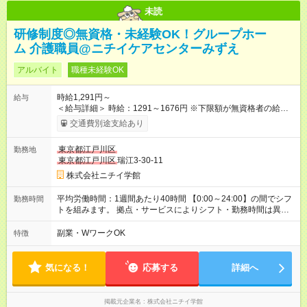
未読
研修制度◎無資格・未経験OK！グループホー
ム 介護職員@ニチイケアセンターみずえ
アルバイト
職種未経験OK
時給1,291円～
給与
＜給与詳細＞ 時給：1291～1676円 ※下限額が無資格者の給与
です。 【試用期間】試用期間あり 試用期間の長さ：3ヶ月 雇用
交通費別途支給あり
形態、給与は本採用時と同じです。
東京都江戸川区
勤務地
東京都江戸川区
瑞江3-30-11
株式会社ニチイ学館
平均労働時間：1週間あたり40時間 【0:00～24:00】の間でシフ
勤務時間
トを組みます。 拠点・サービスによりシフト・勤務時間は異な
ります。 ＜シフト例＞ 早番：7:30～16:30 日勤：9:00～18:00
遅番：10:30～19:30 夜勤：16:30～翌9:30 ※上記は一例です。
副業・WワークOK
特徴
※勤務日数や時間帯はご相談ください。 平均労働時間：1週間あ
たり40時間 【0:00～24:00】の間でシフトを組みます。 拠点・
サービスによりシフト・勤務時間は異なります。 ＜シフト例＞
気になる！
応募する
詳細へ
早番：7:30～16:30 日勤：9:00～18:00 遅番：10:30～19:30 夜
勤：16:30～翌9:30 ※上記は一例です。 ※勤務日数や時間帯はご
相談ください。
掲載元企業名
株式会社ニチイ学館