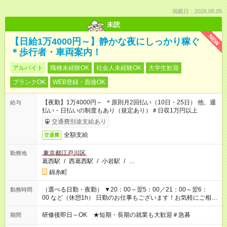
掲載日：2026.08.05
未読
NEW
【日給1万4000円～】静かな夜にしっかり稼ぐ
＊歩行者・車両案内！
アルバイト
職種未経験OK
社会人未経験OK
大学生歓迎
ブランクOK
WEB登録・面接OK
【夜勤】1万4000円～ ＊原則月2回払い（10日・25日） 他、週
給与
払い・日払いの制度もあり（規定あり）＃日収1万円以上
交通費別途支給あり
全額支給
交通費
東京都江戸川区
勤務地
葛西駅
/
西葛西駅
/
小岩駅
/
…
錦糸町
（選べる日勤・夜勤） ▼20：00～翌5：00／21：00～翌6：
勤務時間
00 など（休憩1h） 日勤のお仕事もございます！お気軽にご相談
ください！
研修後即日～OK ★短期・長期の就業も大歓迎＃急募
期間