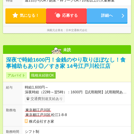
週1日からOK / 副業・WワークOK / 10名以上の大量募集
特徴
期間中、最初の10時間で研修が行われ、研修（10時間）中は、
あり 【勤務日数】 週1日から可 MAX 週4日まで
時給1，250円となります。 研修終了後、給与は本採用時と同様
に時給2，250円＋歩合となります。
気になる！
応募する
詳細へ
掲載元企業名
日本交通株式会社
未読
深夜で時給1600円！金銭のやり取りほぼなし！食
事補助もあり◎／すき家 14号江戸川松江店
アルバイト
職種未経験OK
時給1,600円～
給与
深夜時給（22時～翌5時）：1600円 【試用期間】試用期間あり
試用期間の長さ：1ヶ月 雇用形態、給与は本採用時と同じです。
交通費別途支給あり
試用期間の実態は30日（※条件変更なし）ですが、切り上げで
一ヶ月とさせていただきます。 研修制度あり：15時間(研修中も
東京都江戸川区
勤務地
同時給）
東京都江戸川区
松江1-8-8
株式会社すき家
シフト制
勤務時間