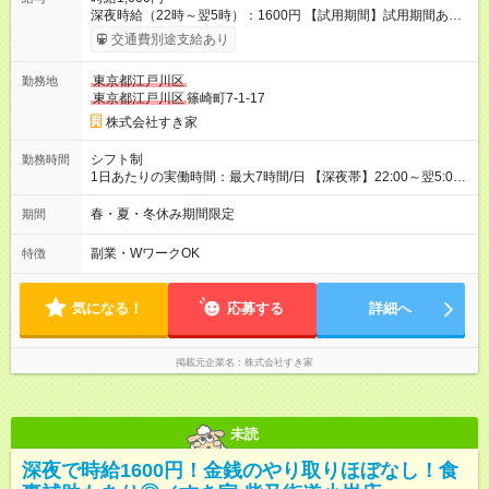
深夜時給（22時～翌5時）：1600円 【試用期間】試用期間あり
試用期間の長さ：1ヶ月 雇用形態、給与は本採用時と同じです。
交通費別途支給あり
試用期間の実態は30日（※条件変更なし）ですが、切り上げで
一ヶ月とさせていただきます。 研修制度あり：15時間(研修中も
東京都江戸川区
勤務地
同時給）
東京都江戸川区
篠崎町7-1-17
株式会社すき家
シフト制
勤務時間
1日あたりの実働時間：最大7時間/日 【深夜帯】22:00～翌5:00
週2日～・1日2h～OK◎ ※22:00から翌5:00までは18歳以上の方
のみ勤務可能です（18歳未満の深夜業務禁止のため） ★深夜で
春・夏・冬休み期間限定
期間
も安心して働けます★ すき家では、ワンオペを禁止していま
す。 必ず、2名以上での勤務を行いますので、安心して働けま
副業・WワークOK
特徴
す。
気になる！
応募する
詳細へ
掲載元企業名
株式会社すき家
未読
深夜で時給1600円！金銭のやり取りほぼなし！食