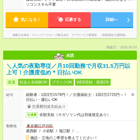
ソコンスキル不要
気になる！
応募する
詳細へ
掲載元企業名
マンパワーグループ株式会社 ケアサービス事業部 （医療福祉介護関連）
掲載日：2026.08.03
未読
＼人気の夜勤専従／月10回勤務で月収31.5万円以
上可！介護度低め＊日払いOK
派遣
社会人未経験OK
ブランクOK
WEB登録・面接OK
経験者：1回3万1579円！／介護福祉士：1回3万2725円～！ ※
給与
日払い・週払いOK
交通費別途支給あり
全額支給（※ガソリン代は別途規定あり）
交通費
東京都江戸川区
勤務地
葛西駅
/
小岩駅
/
瑞江駅
/
…
施設・立地のご希望を教えてください！