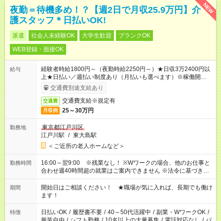
NEW
夜勤＝待機多め！？【週2日で月収25.9万円】介
護スタッフ＊日払いOK!
派遣
社会人未経験OK
大学生歓迎
ブランクOK
WEB登録・面接OK
経験者時給1800円～（夜勤時給2250円～）★日収3万2400円以
給与
上★日払い／週払い制度あり（月払いも選べます）※稼働開始時
は手続き完了次第のお支払いとなります。
交通費別途支給あり
交通費支給※規定有
交通費
25～30万円
月収例
東京都江戸川区
勤務地
江戸川駅
/
東大島駅
＜ご近所の老人ホームなど＞
16:00～翌9:00 ※残業なし！ ※Wワークの場合、他のお仕事と
勤務時間
合わせ週40時間超の就業はご案内できません ※法令に基づき、
週20時間以上勤務は社会保険への加入対象となります ※労働者
派遣法（日雇い派遣の原則禁止）により、短時間・短期間の就
開始日はご相談ください！ ★職場が気に入れば、長期でも働け
期間
業はご案内が難しい場合があります
ます！
日払いOK
/
履歴書不要
/
40～50代活躍中
/
副業・WワークOK
/
特徴
服装自由
/
シフト勤務
/
10名以上の大量募集
/
電話対応なし
/
パ