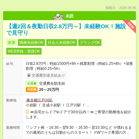
掲載日：2026.08.06
未読
NEW
【週2回＆夜勤日収2.8万円～】未経験OK！施設
で見守り
派遣
職種未経験OK
社会人未経験OK
ブランクOK
WEB登録・面接OK
日収2.8万円：時給1500円×8h＋残業割増（時給1.25×8h）+深夜
給与
割増（時給0.25×5h）
交通費別途支給あり
交通費全額支給
交通費
20～25万円
月収例
東京都江戸川区
勤務地
小岩駅
/
京成小岩駅
/
江戸川駅
/
…
≪自宅からドアtoドアで30分以内！≫ご希望の勤務地を紹介
します。
▽シフト例 ・16:30～翌9:30 ・16:30～翌10:30など ※慣れるま
勤務時間
での最初のうちは日勤からのスタート！ ※Wワーク希望の方へ
今ご覧のお仕事で希望する勤務時間と、もう1つのお仕事の勤務