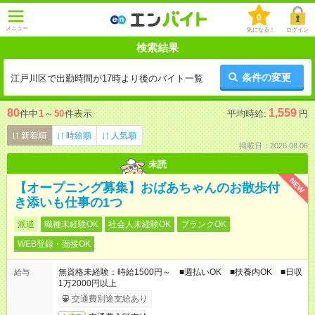
0
メニュー
気になる！
ログイン
検索結果
条件の変更
江戸川区で出勤時間が17時より後のバイト一覧
80
1,559
件中
1
～
50
件表示
平均時給:
円
新着順
時給順
人気順
掲載日：2026.08.06
未読
NEW
【オープニング募集】おばあちゃんのお散歩付
き添いも仕事の1つ
派遣
職種未経験OK
社会人未経験OK
ブランクOK
WEB登録・面接OK
無資格未経験：時給1500円～ ■週払いOK ■扶養内OK ■日収
給与
1万2000円以上
交通費別途支給あり