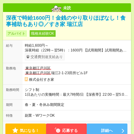
未読
深夜で時給1600円！金銭のやり取りほぼなし！食
事補助もあり◎／すき家 瑞江店
アルバイト
職種未経験OK
時給1,600円～
給与
深夜時給（22時～翌5時）：1600円 【試用期間】試用期間あり
試用期間の長さ：1ヶ月 雇用形態、給与は本採用時と同じです。
交通費別途支給あり
試用期間の実態は30日（※条件変更なし）ですが、切り上げで
一ヶ月とさせていただきます。 研修制度あり：15時間(研修中も
東京都江戸川区
勤務地
同時給）
東京都江戸川区
瑞江2-1-23田所ビル1F
株式会社すき家
シフト制
勤務時間
1日あたりの実働時間：最大7時間/日 【深夜帯】22:00～翌5:00
週2日～・1日2h～OK◎ ※22:00から翌5:00までは18歳以上の方
のみ勤務可能です（18歳未満の深夜業務禁止のため） ★深夜で
春・夏・冬休み期間限定
期間
も安心して働けます★ すき家では、ワンオペを禁止していま
す。 必ず、2名以上での勤務を行いますので、安心して働けま
副業・WワークOK
特徴
す。
気になる！
応募する
詳細へ