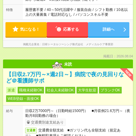
の勤務時間。 合計で週40時間を超える場合は応募できません。
履歴書不要
/
40～50代活躍中
/
服装自由
/
シフト勤務
/
10名以
特徴
上の大量募集
/
電話対応なし
/
パソコンスキル不要
気になる！
応募する
詳細へ
掲載元企業名
日研トータルソーシング株式会社 メディカルケア事業部
掲載日：2026.08.04
未読
NEW
【日収2.7万円～×週2日～】病院で夜の見回りな
ど＠看護師サポ
派遣
職種未経験OK
社会人未経験OK
大学生歓迎
ブランクOK
WEB登録・面接OK
日収2万7000円～（日勤時給1500円） ■月収例21.6万円～（夜
給与
勤月8回勤務の場合）
交通費別途支給あり
交通費全額支給 ■ガソリン代も全額支給（規定あ
交通費
り） ■無料駐車場もご相談ください