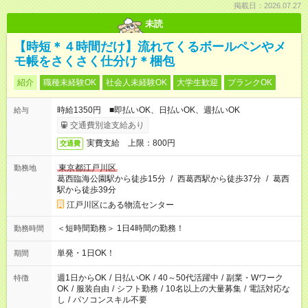
掲載日：2026.07.27
未読
【時短＊４時間だけ】流れてくるボールペンやメ
モ帳をさくさく仕分け＊梱包
紹介
職種未経験OK
社会人未経験OK
大学生歓迎
ブランクOK
時給1350円 ■即払いOK、日払いOK、週払いOK
給与
交通費別途支給あり
実費支給 上限：800円
交通費
東京都江戸川区
勤務地
葛西臨海公園駅から徒歩15分
/
西葛西駅から徒歩37分
/
葛西
駅から徒歩39分
江戸川区にある物流センター
＜短時間勤務＞ 1日4時間の勤務！
勤務時間
単発・1日OK！
期間
週1日からOK
/
日払いOK
/
40～50代活躍中
/
副業・Wワーク
特徴
OK
/
服装自由
/
シフト勤務
/
10名以上の大量募集
/
電話対応な
し
/
パソコンスキル不要