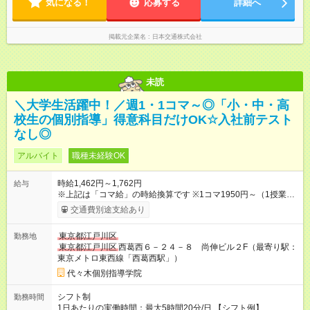
気になる！
応募する
詳細へ
掲載元企業名
日本交通株式会社
未読
＼大学生活躍中！／週1・1コマ～◎「小・中・高
校生の個別指導」得意科目だけOK☆入社前テスト
なし◎
アルバイト
職種未経験OK
時給1,462円～1,762円
給与
※上記は「コマ給」の時給換算です ※1コマ1950円～（1授業：
80分）のコマ給制 1コマは授業80分+授業前後の簡単な付随業
交通費別途支給あり
務です ◎大学受験英語・数3C・物理・化学担当の場合、1コ
マ2350円 【試用期間】試用期間あり 試用期間の長さ：2ヶ月 雇
東京都江戸川区
勤務地
用形態、給与は本採用時と同じです。
東京都江戸川区
西葛西６－２４－８ 尚伸ビル２F（最寄り駅：
東京メトロ東西線「西葛西駅」）
代々木個別指導学院
シフト制
勤務時間
1日あたりの実働時間：最大5時間20分/日 【シフト例】