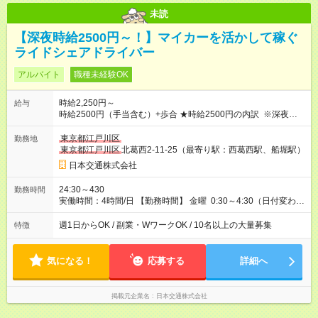
未読
【深夜時給2500円～！】マイカーを活かして稼ぐ
ライドシェアドライバー
アルバイト
職種未経験OK
時給2,250円～
給与
時給2500円（手当含む）+歩合 ★時給2500円の内訳 ※深夜手当
含む ・基本時給：1750円 ・燃料手当：375円 ・通信手当：125
円 ・特別手当：250円 ※ ※特別手当250円は期間限定の金額で
東京都江戸川区
勤務地
す。（2026年10月15日まで） それ以降は変更となる可能性があ
東京都江戸川区
北葛西2-11-25（最寄り駅：西葛西駅、船堀駅）
ります。 ───────────────── ■研修について 営業所に
日本交通株式会社
て入社手続き・ドラレコの設定・研修などを10時間行います。
◆ 研修中の給与 営業所での研修（10時間）中は、時給1，250円
24:30～430
勤務時間
となります。 【試用期間】試用期間あり 試用期間の長さ：5ヶ
実働時間：4時間/日 【勤務時間】 金曜 0:30～4:30（日付変わっ
月 ※ 雇用形態と給与に、本採用時と異なる部分があります。 雇
た土曜日深夜） 上記以外にも、下記のシフトでの勤務も可能 平
用形態：アルバイト・パート採用 給与：時給 1,250円以上 試用
日 7:00～11:00 ※雨や猛暑の日などは勤務可能時間が臨時拡大
週1日からOK / 副業・WワークOK / 10名以上の大量募集
特徴
期間中、最初の10時間で研修が行われ、研修（10時間）中は、
あり 【勤務日数】 週1日から可 MAX 週4日まで
時給1，250円となります。 研修終了後、給与は本採用時と同様
に時給2，250円＋歩合となります。
気になる！
応募する
詳細へ
掲載元企業名
日本交通株式会社