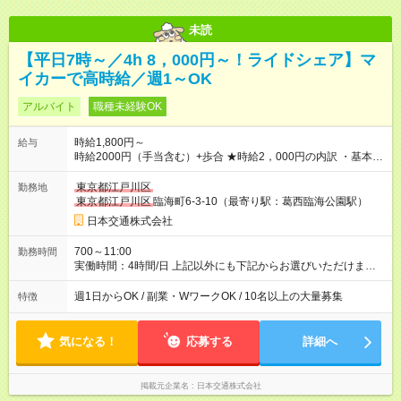
未読
【平日7時～／4h 8，000円～！ライドシェア】マ
イカーで高時給／週1～OK
アルバイト
職種未経験OK
時給1,800円～
給与
時給2000円（手当含む）+歩合 ★時給2，000円の内訳 ・基本時
給：1，400円 ・燃料手当：300円 ・通信手当：100円 ・特別手
当：200円 ※ ※特別手当200円は期間限定の金額です。（2026
東京都江戸川区
勤務地
年10月15日まで） それ以降は変更となる可能性があります。
東京都江戸川区
臨海町6-3-10（最寄り駅：葛西臨海公園駅）
───────────────── ■研修について 営業所にて入社手続
日本交通株式会社
き・ドラレコの設定・研修などを10時間行います。 ◆ 研修中の
給与 営業所での研修（10時間）中は、時給1，250円となりま
700～11:00
勤務時間
す。 【試用期間】試用期間あり 試用期間の長さ：5ヶ月 ※ 雇用
実働時間：4時間/日 上記以外にも下記からお選びいただけま
形態と給与に、本採用時と異なる部分があります。 雇用形態：
す。 【勤務時間】 日曜 10:00~14:00 平日 7:00～11:00 金
アルバイト・パート採用 給与：時給 1,250円以上 試用期間中、
曜 16:00～20:00、0:30～4:30（日付変わった土曜日深夜） 土
週1日からOK / 副業・WワークOK / 10名以上の大量募集
特徴
最初の10時間で研修が行われ、研修（10時間）中は、時給1，
曜 16:00~20:00 ※雨や猛暑の日などは勤務可能時間が臨時拡大
250円となります。 研修終了後、給与は本採用時と同様に時給
あり 【勤務日数】 週1日から可 MAX 週4日まで
1，800円＋歩合となります。
気になる！
応募する
詳細へ
掲載元企業名
日本交通株式会社