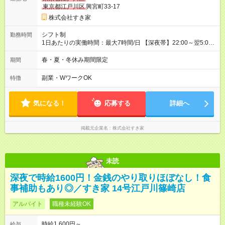
修制度あり：15時間(研修中も同時給）
東京都江戸川区
興宮町33-17
株式会社すき家
シフト制
勤務時間
1日あたりの実働時間：最大7時間/日 【深夜帯】22:00～翌5:00
週2日～・1日2h～OK◎ ※22:00から翌5:00までは18歳以上の方
のみ勤務可能です（18歳未満の深夜業務禁止のため） ★深夜で
春・夏・冬休み期間限定
期間
も安心して働けます★ すき家では、ワンオペを禁止していま
す。 必ず、2名以上での勤務を行いますので、安心して働けま
副業・WワークOK
特徴
す。
気になる！
応募する
詳細へ
掲載元企業名
株式会社すき家
未読
深夜で時給1600円！金銭のやり取りほぼなし！食
事補助もあり◎／すき家 14号江戸川篠崎店
アルバイト
職種未経験OK
時給1,600円～
給与