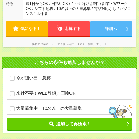
週1日からOK
/
日払いOK
/
40～50代活躍中
/
副業・Wワーク
特徴
OK
/
シフト勤務
/
10名以上の大量募集
/
電話対応なし
/
パソコ
ンスキル不要
気になる！
応募する
詳細へ
掲載元企業名
テイケイ株式会社 【東京・神奈川エリア】
こちらの条件も追加しませんか？
今が狙い目！急募
来社不要！WEB登録／面接OK
大量募集中！10名以上の大量募集
追加して再検索！