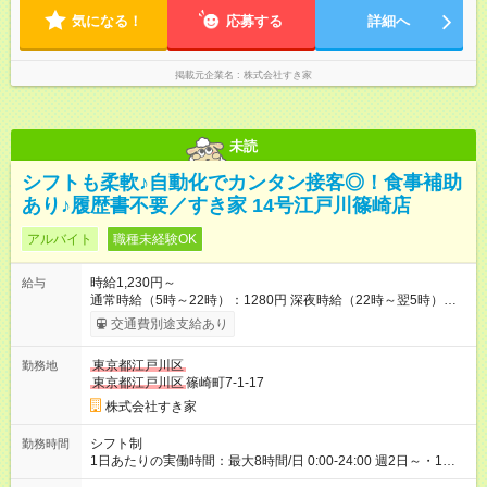
気になる！
応募する
詳細へ
掲載元企業名
株式会社すき家
未読
シフトも柔軟♪自動化でカンタン接客◎！食事補助
あり♪履歴書不要／すき家 14号江戸川篠崎店
アルバイト
職種未経験OK
時給1,230円～
給与
通常時給（5時～22時）：1280円 深夜時給（22時～翌5時）：
1600円 高校生時給：1230円 【特別手当】早朝手当（5：00-9：
交通費別途支給あり
00）時給+150円 【試用期間】試用期間あり 試用期間の長さ：1
ヶ月 雇用形態、給与は本採用時と同じです。 試用期間の実態は
東京都江戸川区
勤務地
30日（※条件変更なし）ですが、切り上げで一ヶ月とさせてい
東京都江戸川区
篠崎町7-1-17
ただきます。 研修制度あり：15時間(研修中も同時給）
株式会社すき家
シフト制
勤務時間
1日あたりの実働時間：最大8時間/日 0:00-24:00 週2日～・1日
2h～OK ＜シフト例＞ 〇朝帯 5:00-9:00 〇昼帯 9:00-14:00 〇午