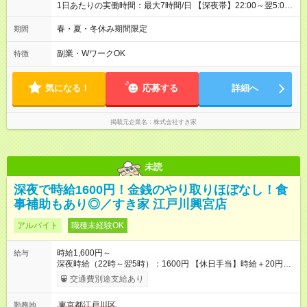
1日あたりの実働時間：最大7時間/日 【深夜帯】22:00～翌5:00
週2日～・1日2h～OK◎ ※22:00から翌5:00までは18歳以上の方
のみ勤務可能です（18歳未満の深夜業務禁止のため） ★深夜で
春・夏・冬休み期間限定
期間
も安心して働けます★ すき家では、ワンオペを禁止していま
す。 必ず、2名以上での勤務を行いますので、安心して働けま
副業・WワークOK
特徴
す。
気になる！
応募する
詳細へ
掲載元企業名
株式会社すき家
未読
深夜で時給1600円！金銭のやり取りほぼなし！食
事補助もあり◎／すき家 江戸川興宮店
アルバイト
職種未経験OK
時給1,600円～
給与
深夜時給（22時～翌5時）：1600円 【休日手当】時給＋20円
【試用期間】試用期間あり 試用期間の長さ：1ヶ月 雇用形態、
交通費別途支給あり
給与は本採用時と同じです。 試用期間の実態は30日（※条件変
更なし）ですが、切り上げで一ヶ月とさせていただきます。 研
東京都江戸川区
勤務地