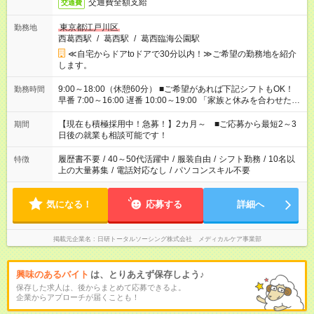
交通費全額支給
交通費
東京都江戸川区
勤務地
西葛西駅
/
葛西駅
/
葛西臨海公園駅
≪自宅からドアtoドアで30分以内！≫ご希望の勤務地を紹介
します。
9:00～18:00（休憩60分） ■ご希望があれば下記シフトもOK！
勤務時間
早番 7:00～16:00 遅番 10:00～19:00 「家族と休みを合わせた
い」 「余裕を持って夕飯の準備がしたい」 「できれば残業はし
たくない」 など、ご希望を教えてくださいね。 ※Wワーク希望
【現在も積極採用中！急募！】2カ月～ ■ご応募から最短2～3
期間
の方へ 今ご覧のお仕事で希望する勤務時間と、もう1つのお仕事
日後の就業も相談可能です！
の勤務時間。 合計で週40時間を超える場合は応募できません。
履歴書不要
/
40～50代活躍中
/
服装自由
/
シフト勤務
/
10名以
特徴
上の大量募集
/
電話対応なし
/
パソコンスキル不要
気になる！
応募する
詳細へ
掲載元企業名
日研トータルソーシング株式会社 メディカルケア事業部
興味のあるバイト
は、とりあえず保存しよう♪
保存した求人は、後からまとめて応募できるよ。
企業からアプローチが届くことも！