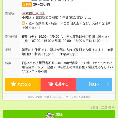
20～25万円
月収例
東京都江戸川区
勤務地
小岩駅
/
葛西臨海公園駅
/
平井(東京都)駅
/
…
＜選べる勤務地＞病院 ※ご自宅の近くなど、お好きな場所
を選べます！
夜勤（例） 16:00～翌9:00 もちろん夜勤以外の時間も選べます
勤務時間
（例） 07:00～16:00※早番 09:00～18:00※日勤 11:00～
20:00※遅番 ※時間は、固定・選べる施設もあるので、ご希望が
あれば調整できます！ ※シフト制。勤務地により実働時間が異
短期のお仕事です。職場が気に入れば長期でも働けます！ ★開
期間
なります。★家庭の都合でお休みが必要な場合も遠慮なくご相談
始日はご相談ください。 ★急募です！
ください。
日払いOK
/
履歴書不要
/
40～50代活躍中
/
副業・WワークOK
/
特徴
服装自由
/
シフト勤務
/
10名以上の大量募集
/
電話対応なし
/
パ
ソコンスキル不要
気になる！
応募する
詳細へ
掲載元企業名
株式会社ネオキャリア ナイス！介護事業部
掲載日：2026.08.04
未読