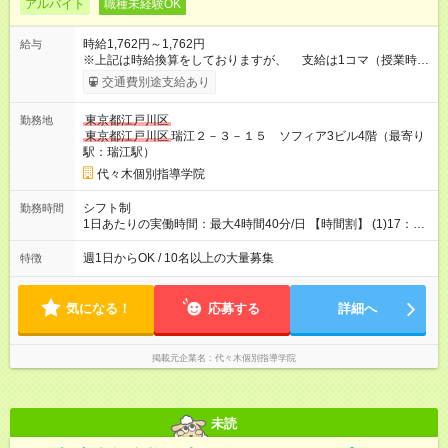
アルバイト
職種未経験OK
時給1,762円～1,762円
給与
※上記は時給換算をしておりますが、 支給は1コマ（授業時間
は80分）ごととなります。 【授業1コマ(80分)】2,350円 ※未経
交通費別途支給あり
験でも授業1コマ2,350円スタート！ ※大学受験英語・数3・物
理・化学担当の場合⇒1コマ2,350円 【1日2コマ担当する
東京都江戸川区
勤務地
と・・・】2,350円×2コマ=4700円 【1日3コマ担当する
東京都江戸川区
瑞江２－３－１５ ソフィア3ビル4階（最寄り
と・・・】2,350円×3コマ=7,050円 【試用期間】試用期間なし
駅：瑞江駅）
代々木個別指導学院
シフト制
勤務時間
1日あたりの実働時間：最大4時間40分/日 【時間割】 (1)17：00
～18：20 (2)18：40～20：00 (3)20：10～21：30 ＊週1日・1
コマからの勤務もＯＫ！ ＊残業なし！22時には完全撤収です◎
週1日からOK / 10名以上の大量募集
特徴
★大学の履修登録後のシフト変更OK★ ＼シフト相談OK／ シフ
トは相談して決めますのでご安心ください♪
気になる！
応募する
詳細へ
掲載元企業名
代々木個別指導学院
未読