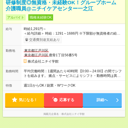
研修制度◎無資格・未経験OK！グループホーム
介護職員@ニチイケアセンター一之江
アルバイト
職種未経験OK
時給1,291円～
給与
＜給与詳細＞ 時給：1291～1686円 ※下限額が無資格者の給与
です。 【試用期間】試用期間あり 試用期間の長さ：3ヶ月 雇用
交通費別途支給あり
形態、給与は本採用時と同じです。
東京都江戸川区
勤務地
東京都江戸川区
鹿骨1丁目56番5号
株式会社ニチイ学館
平均労働時間：1週間あたり40時間 【0:00～24:00】の間でシフ
勤務時間
トを組みます。 拠点・サービスによりシフト・勤務時間は異な
ります。 ＜シフト例＞ 早番：7:30～16:30 日勤：9:00～18:00
遅番：10:30～19:30 夜勤：16:30～翌9:30 ※上記は一例です。
週1日からOK / 副業・WワークOK
特徴
※勤務日数や時間帯はご相談ください。 平均労働時間：1週間あ
たり40時間 【0:00～24:00】の間でシフトを組みます。 拠点・
サービスによりシフト・勤務時間は異なります。 ＜シフト例＞
気になる！
応募する
詳細へ
早番：7:30～16:30 日勤：9:00～18:00 遅番：10:30～19:30 夜
勤：16:30～翌9:30 ※上記は一例です。 ※勤務日数や時間帯はご
相談ください。
掲載元企業名
株式会社ニチイ学館