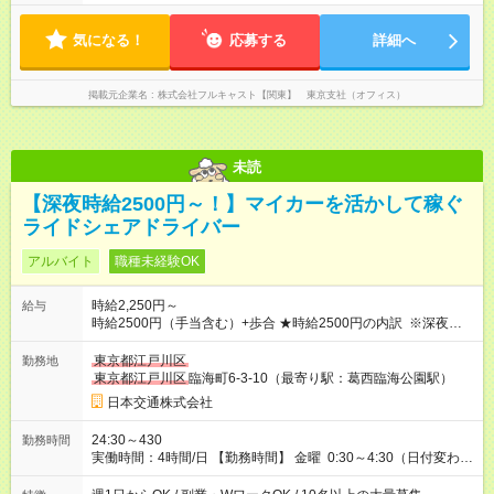
気になる！
応募する
詳細へ
掲載元企業名
株式会社フルキャスト【関東】 東京支社（オフィス）
未読
【深夜時給2500円～！】マイカーを活かして稼ぐ
ライドシェアドライバー
アルバイト
職種未経験OK
時給2,250円～
給与
時給2500円（手当含む）+歩合 ★時給2500円の内訳 ※深夜手当
含む ・基本時給：1750円 ・燃料手当：375円 ・通信手当：125
円 ・特別手当：250円 ※ ※特別手当250円は期間限定の金額で
東京都江戸川区
勤務地
す。（2026年10月15日まで） それ以降は変更となる可能性があ
東京都江戸川区
臨海町6-3-10（最寄り駅：葛西臨海公園駅）
ります。 ───────────────── ■研修について 営業所に
日本交通株式会社
て入社手続き・ドラレコの設定・研修などを10時間行います。
◆ 研修中の給与 営業所での研修（10時間）中は、時給1，250円
24:30～430
勤務時間
となります。 【試用期間】試用期間あり 試用期間の長さ：5ヶ
実働時間：4時間/日 【勤務時間】 金曜 0:30～4:30（日付変わっ
月 ※ 雇用形態と給与に、本採用時と異なる部分があります。 雇
た土曜日深夜） 上記以外にも、下記のシフトでの勤務も可能 平
用形態：アルバイト・パート採用 給与：時給 1,250円以上 試用
日 7:00～11:00 ※雨や猛暑の日などは勤務可能時間が臨時拡大