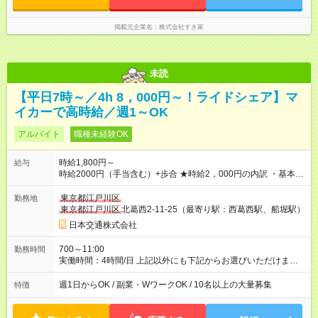
掲載元企業名
株式会社すき家
未読
【平日7時～／4h 8，000円～！ライドシェア】マ
イカーで高時給／週1～OK
アルバイト
職種未経験OK
時給1,800円～
給与
時給2000円（手当含む）+歩合 ★時給2，000円の内訳 ・基本時
給：1，400円 ・燃料手当：300円 ・通信手当：100円 ・特別手
当：200円 ※ ※特別手当200円は期間限定の金額です。（2026
東京都江戸川区
勤務地
年10月15日まで） それ以降は変更となる可能性があります。
東京都江戸川区
北葛西2-11-25（最寄り駅：西葛西駅、船堀駅）
───────────────── ■研修について 営業所にて入社手続
日本交通株式会社
き・ドラレコの設定・研修などを10時間行います。 ◆ 研修中の
給与 営業所での研修（10時間）中は、時給1，250円となりま
700～11:00
勤務時間
す。 【試用期間】試用期間あり 試用期間の長さ：5ヶ月 ※ 雇用
実働時間：4時間/日 上記以外にも下記からお選びいただけま
形態と給与に、本採用時と異なる部分があります。 雇用形態：
す。 【勤務時間】 日曜 10:00~14:00 平日 7:00～11:00 金
アルバイト・パート採用 給与：時給 1,250円以上 試用期間中、
曜 16:00～20:00、0:30～4:30（日付変わった土曜日深夜） 土
週1日からOK / 副業・WワークOK / 10名以上の大量募集
特徴
最初の10時間で研修が行われ、研修（10時間）中は、時給1，
曜 16:00~20:00 ※雨や猛暑の日などは勤務可能時間が臨時拡大
250円となります。 研修終了後、給与は本採用時と同様に時給
あり 【勤務日数】 週1日から可 MAX 週4日まで
1，800円＋歩合となります。