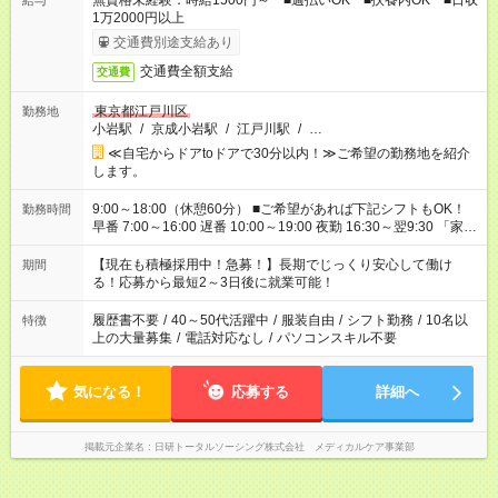
無資格未経験：時給1500円～ ■週払いOK ■扶養内OK ■日収
給与
1万2000円以上
交通費別途支給あり
交通費全額支給
交通費
東京都江戸川区
勤務地
小岩駅
/
京成小岩駅
/
江戸川駅
/
…
≪自宅からドアtoドアで30分以内！≫ご希望の勤務地を紹介
します。
9:00～18:00（休憩60分） ■ご希望があれば下記シフトもOK！
勤務時間
早番 7:00～16:00 遅番 10:00～19:00 夜勤 16:30～翌9:30 「家族
と休みを合わせたい」 「余裕を持って夕飯の準備がしたい」
「できれば残業はしたくない」 など、ご希望を教えてください
【現在も積極採用中！急募！】長期でじっくり安心して働け
期間
ね。 ※Wワーク希望の方へ 今ご覧のお仕事で希望する勤務時間
る！応募から最短2～3日後に就業可能！
と、もう1つのお仕事の勤務時間が 合計で週40時間を超える場
合は応募できません。
履歴書不要
/
40～50代活躍中
/
服装自由
/
シフト勤務
/
10名以
特徴
上の大量募集
/
電話対応なし
/
パソコンスキル不要
気になる！
応募する
詳細へ
掲載元企業名
日研トータルソーシング株式会社 メディカルケア事業部