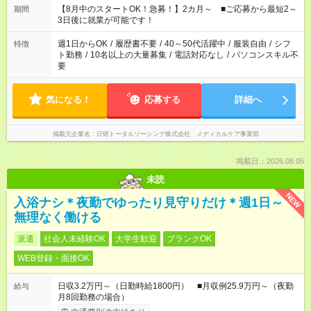
時間。 合計で週40時間を超える場合は応募できません。
【8月中のスタートOK！急募！】2カ月～ ■ご応募から最短2～
期間
3日後に就業が可能です！
週1日からOK
/
履歴書不要
/
40～50代活躍中
/
服装自由
/
シフ
特徴
ト勤務
/
10名以上の大量募集
/
電話対応なし
/
パソコンスキル不
要
気になる！
応募する
詳細へ
掲載元企業名
日研トータルソーシング株式会社 メディカルケア事業部
掲載日：2026.08.05
未読
NEW
入浴ナシ＊夜勤でゆったり見守りだけ＊週1日～
無理なく働ける
派遣
社会人未経験OK
大学生歓迎
ブランクOK
WEB登録・面接OK
日収3.2万円～（日勤時給1800円） ■月収例25.9万円～（夜勤
給与
月8回勤務の場合）