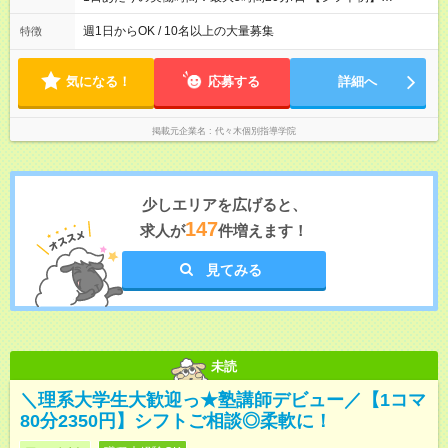
◆ 17:00~21:30 ◆ 18:40~21:30 ◆ 20:10~21:30 ※上記は授業時間
です ◎1日3コマまで入ることができます ◎季節講習は12:30~ 予
週1日からOK / 10名以上の大量募集
特徴
定に合わせてスケジュールを組み直すのでお気軽にシフトはご
相談くださいね◎
気になる！
応募する
詳細へ
掲載元企業名
代々木個別指導学院
少しエリアを広げると、
147
求人が
件増えます！
見てみる
未読
＼理系大学生大歓迎っ★塾講師デビュー／【1コマ
80分2350円】シフトご相談◎柔軟に！