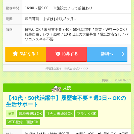
16:00～翌9:00 ※施設によって前後あり
勤務時間
即日可能！まずはお試し2ヶ月～
期間
日払いOK
/
履歴書不要
/
40～50代活躍中
/
副業・WワークOK
/
特徴
服装自由
/
シフト勤務
/
10名以上の大量募集
/
電話対応なし
/
パ
ソコンスキル不要
気になる！
応募する
詳細へ
掲載元企業名
株式会社ゼフィロス
掲載日：2026.07.31
未読
【40代・50代活躍中】履歴書不要＊週3日～OKの
生活サポート
派遣
職種未経験OK
社会人未経験OK
ブランクOK
WEB登録・面接OK