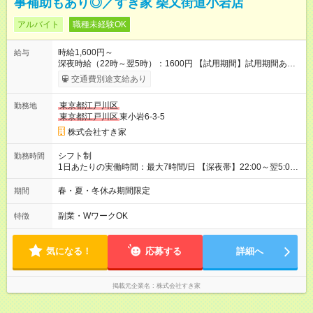
事補助もあり◎／すき家 柴又街道小岩店
アルバイト
職種未経験OK
時給1,600円～
給与
深夜時給（22時～翌5時）：1600円 【試用期間】試用期間あり
試用期間の長さ：1ヶ月 雇用形態、給与は本採用時と同じです。
交通費別途支給あり
試用期間の実態は30日（※条件変更なし）ですが、切り上げで
一ヶ月とさせていただきます。 研修制度あり：15時間(研修中も
東京都江戸川区
勤務地
同時給）
東京都江戸川区
東小岩6-3-5
株式会社すき家
シフト制
勤務時間
1日あたりの実働時間：最大7時間/日 【深夜帯】22:00～翌5:00
週2日～・1日2h～OK◎ ※22:00から翌5:00までは18歳以上の方
のみ勤務可能です（18歳未満の深夜業務禁止のため） ★深夜で
春・夏・冬休み期間限定
期間
も安心して働けます★ すき家では、ワンオペを禁止していま
す。 必ず、2名以上での勤務を行いますので、安心して働けま
副業・WワークOK
特徴
す。
気になる！
応募する
詳細へ
掲載元企業名
株式会社すき家