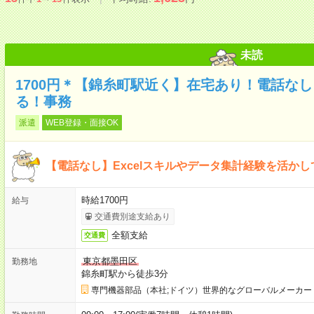
未読
1700円＊【錦糸町駅近く】在宅あり！電話なし！
る！事務
派遣
WEB登録・面接OK
【電話なし】Excelスキルやデータ集計経験を活か
時給1700円
給与
交通費別途支給あり
全額支給
交通費
東京都墨田区
勤務地
錦糸町駅から徒歩3分
専門機器部品（本社;ドイツ）世界的なグローバルメーカー