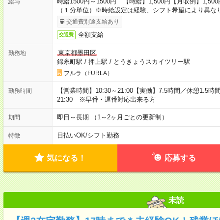
時給1500円～1500円 【時給】1,500円【月収例】1,500
給与
（１分単位）※時給設定は経験、シフト希望により異な
交通費別途支給あり
全額支給
交通費
東京都墨田区
勤務地
錦糸町駅
/
押上駅
/
とうきょうスカイツリー駅
フルラ（FURLA）
【営業時間】10:30～21:00【実働】7.5時間／休憩1.5時間【
勤務時間
21:30 ※早番・遅番対応出来る方
即日～長期 （1～2ヶ月ごとの更新制）
期間
日払いOK
/
シフト勤務
特徴
気になる！
応募する
未読