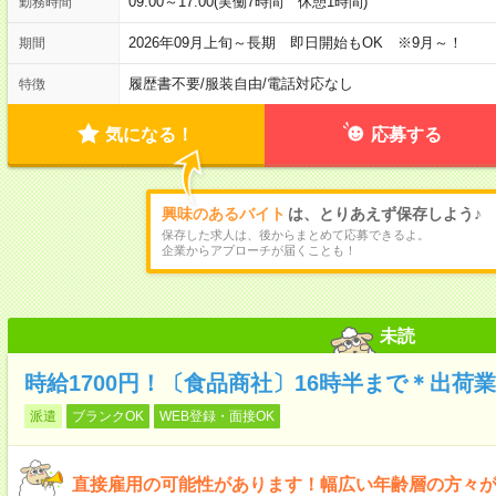
09:00～17:00(実働7時間 休憩1時間)
勤務時間
2026年09月上旬～長期 即日開始もOK ※9月～！
期間
履歴書不要
/
服装自由
/
電話対応なし
特徴
気になる！
応募する
興味のあるバイト
は、とりあえず保存しよう♪
保存した求人は、後からまとめて応募できるよ。
企業からアプローチが届くことも！
未読
時給1700円！〔食品商社〕16時半まで＊出荷
派遣
ブランクOK
WEB登録・面接OK
直接雇用の可能性があります！幅広い年齢層の方々