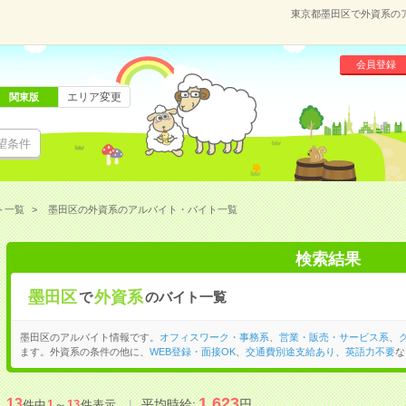
東京都墨田区で外資系の
会員登録
エリア変更
関東版
望条件
ト一覧
墨田区の外資系のアルバイト・バイト一覧
検索結果
墨田区
外資系
で
のバイト一覧
墨田区のアルバイト情報です。
オフィスワーク・事務系
、
営業・販売・サービス系
、
ます。外資系の条件の他に、
WEB登録・面接OK
、
交通費別途支給あり
、
英語力不要
な
1,623
13
平均時給:
円
件中
1
～
13
件表示