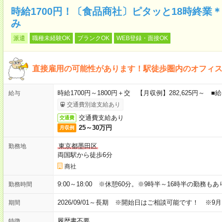
時給1700円！〔食品商社〕ピタッと18時終業
み
派遣
職種未経験OK
ブランクOK
WEB登録・面接OK
直接雇用の可能性があります！駅徒歩圏内のオフィ
時給1700円～1800円＋交 【月収例】282,625円～
給与
交通費別途支給あり
交通費支給あり
交通費
25～30万円
月収例
東京都墨田区
勤務地
両国駅から徒歩6分
商社
9:00～18:00 ※休憩60分。※9時半～16時半の勤務も
勤務時間
2026/09/01～長期 ※開始日はご相談可能です！ ※9
期間
履歴書不要
特徴