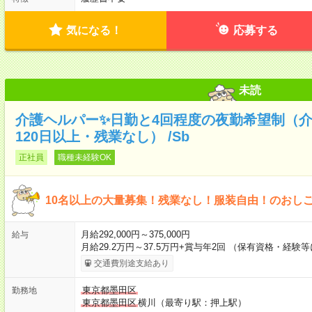
気になる！
応募する
未読
介護ヘルパー✨日勤と4回程度の夜勤希望制（
120日以上・残業なし） /Sb
正社員
職種未経験OK
10名以上の大量募集！残業なし！服装自由！のおし
月給292,000円～375,000円
給与
月給29.2万円～37.5万円+賞与年2回 （保有資格・経験
交通費別途支給あり
東京都墨田区
勤務地
東京都墨田区
横川（最寄り駅：押上駅）