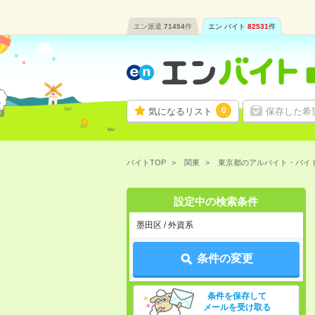
エン派遣
71454
件
エン バイト
82531
件
0
気になるリスト
保存した希
バイトTOP
関東
東京都のアルバイト・バイ
設定中の検索条件
墨田区 / 外資系
条件の変更
条件を保存して
メールを受け取る