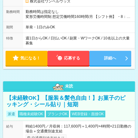
株式会社ワンベルウッズ
勤務時間は指定なし
勤務時間
変形労働時間制 想定労働時間160時間/月 【シフト例】 ・8：00
～21：00
単発・1日のみOK
期間
週1日からOK / 日払いOK / 副業・WワークOK / 10名以上の大量
特徴
募集
気になる！
応募する
詳細へ
未読
【未経験OK】【服装＆髪色自由！】お菓子のピ
ッキング・シール貼り｜短期
派遣
職種未経験OK
ブランクOK
WEB登録・面接OK
時給1400円／月収例：117,600円＝1,400円×4時間×21日勤務の
給与
場合＋交通費別途支給