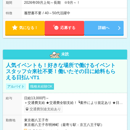
2026年09月上旬～長期 ※9月～！
期間
履歴書不要
/
40～50代活躍中
特徴
気になる！
応募する
詳細へ
未読
人気イベントも！好きな場所で働けるイベント
スタッフ☆来社不要！働いたその日に給料もら
える日払い/T1
アルバイト
職種未経験OK
日給13,000円～
給与
＋交通費支給 ★交通費全額支給！ ┗案件により規定あり ★日払
いOK！（規定あり） ┗働いたその日に現金GET♪ お仕事後はコ
交通費別途支給あり
ンビニATMから 日払い分を引き落とせます！ 【試用期間】試
用期間なし
東京都八王子市
勤務地
東京都八王子市明神町（最寄り駅：京王八王子駅）