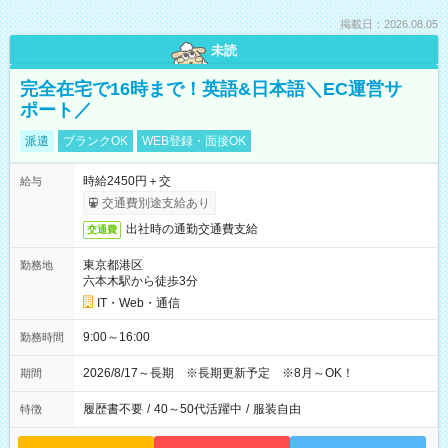
掲載日：2026.08.05
未読
完全在宅で16時まで！英語&日本語＼EC運営サ
ポート／
派遣
ブランクOK
WEB登録・面接OK
時給2450円＋交
給与
交通費別途支給あり
出社時の通勤交通費支給
交通費
東京都港区
勤務地
六本木駅から徒歩3分
IT・Web・通信
9:00～16:00
勤務時間
2026/8/17～長期 ※長期更新予定 ※8月～OK！
期間
履歴書不要
/
40～50代活躍中
/
服装自由
特徴