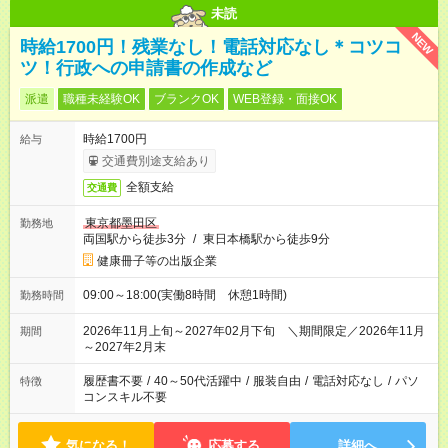
未読
NEW
時給1700円！残業なし！電話対応なし＊コツコ
ツ！行政への申請書の作成など
派遣
職種未経験OK
ブランクOK
WEB登録・面接OK
時給1700円
給与
交通費別途支給あり
全額支給
交通費
東京都墨田区
勤務地
両国駅から徒歩3分
/
東日本橋駅から徒歩9分
健康冊子等の出版企業
09:00～18:00(実働8時間 休憩1時間)
勤務時間
2026年11月上旬～2027年02月下旬 ＼期間限定／2026年11月
期間
～2027年2月末
履歴書不要
/
40～50代活躍中
/
服装自由
/
電話対応なし
/
パソ
特徴
コンスキル不要
気になる！
応募する
詳細へ