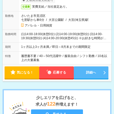
交通費別途支給あり
実費支給／当社規定あり。
交通費
さいたま市見沼区
勤務地
七里駅から車6分
/
大宮公園駅
/
大宮(埼玉県)駅
アパレル・日用雑貨
(1)14:00-18:00(休憩0分) (2)14:00-19:00(休憩0分) (3)14:00-
勤務時間
19:30(休憩0分) (4)14:00-20:00(休憩45分) ※お好きな時間が選べ
ます
1ヶ月以上3ヶ月未満／即日～8月末までの期間限定
期間
履歴書不要
/
40～50代活躍中
/
服装自由
/
シフト勤務
/
10名以
特徴
上の大量募集
気になる！
応募する
詳細へ
少しエリアを広げると、
122
求人が
件増えます！