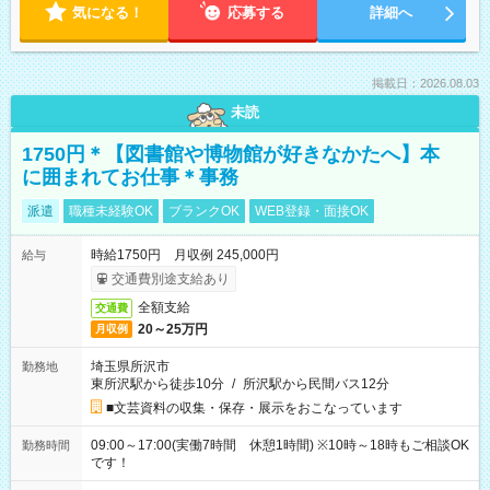
気になる！
応募する
詳細へ
掲載日：2026.08.03
未読
1750円＊【図書館や博物館が好きなかたへ】本
に囲まれてお仕事＊事務
派遣
職種未経験OK
ブランクOK
WEB登録・面接OK
時給1750円 月収例 245,000円
給与
交通費別途支給あり
全額支給
交通費
20～25万円
月収例
埼玉県所沢市
勤務地
東所沢駅から徒歩10分
/
所沢駅から民間バス12分
■文芸資料の収集・保存・展示をおこなっています
09:00～17:00(実働7時間 休憩1時間) ※10時～18時もご相談OK
勤務時間
です！