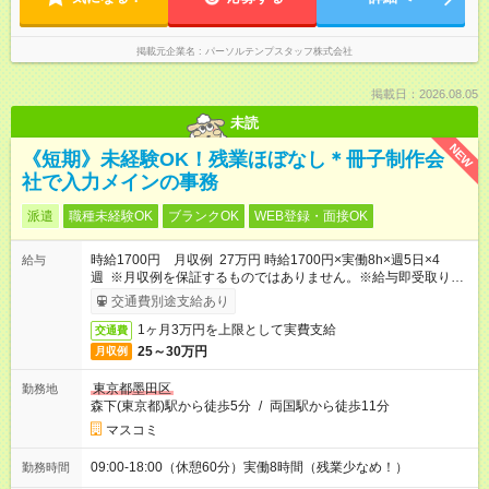
掲載元企業名
パーソルテンプスタッフ株式会社
掲載日：2026.08.05
未読
NEW
《短期》未経験OK！残業ほぼなし＊冊子制作会
社で入力メインの事務
派遣
職種未経験OK
ブランクOK
WEB登録・面接OK
時給1700円 月収例 27万円 時給1700円×実働8h×週5日×4
給与
週 ※月収例を保証するものではありません。※給与即受取りサ
ービス利用可（利用条件有）
交通費別途支給あり
1ヶ月3万円を上限として実費支給
交通費
25～30万円
月収例
東京都墨田区
勤務地
森下(東京都)駅から徒歩5分
/
両国駅から徒歩11分
マスコミ
09:00-18:00（休憩60分）実働8時間（残業少なめ！）
勤務時間