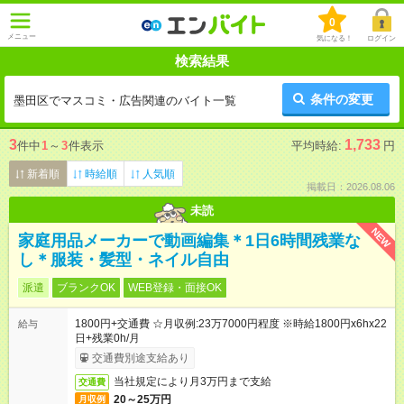
0
メニュー
気になる！
ログイン
検索結果
条件の変更
墨田区でマスコミ・広告関連のバイト一覧
3
1,733
件中
1
～
3
件表示
平均時給:
円
新着順
時給順
人気順
掲載日：2026.08.06
未読
NEW
家庭用品メーカーで動画編集＊1日6時間残業な
し＊服装・髪型・ネイル自由
派遣
ブランクOK
WEB登録・面接OK
1800円+交通費 ☆月収例:23万7000円程度 ※時給1800円x6hx22
給与
日+残業0h/月
交通費別途支給あり
当社規定により月3万円まで支給
交通費
20～25万円
月収例