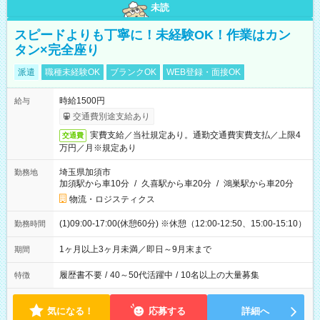
未読
スピードよりも丁寧に！未経験OK！作業はカン
タン×完全座り
派遣
職種未経験OK
ブランクOK
WEB登録・面接OK
時給1500円
給与
交通費別途支給あり
実費支給／当社規定あり。通勤交通費実費支払／上限4
交通費
万円／月※規定あり
埼玉県加須市
勤務地
加須駅から車10分
/
久喜駅から車20分
/
鴻巣駅から車20分
物流・ロジスティクス
(1)09:00-17:00(休憩60分) ※休憩（12:00-12:50、15:00-15:10）
勤務時間
1ヶ月以上3ヶ月未満／即日～9月末まで
期間
履歴書不要
/
40～50代活躍中
/
10名以上の大量募集
特徴
気になる！
応募する
詳細へ