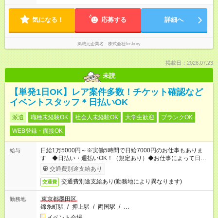
気になる！
応募する
詳細へ
掲載元企業名
株式会社fosbury
掲載日：2026.07.23
未読
【単発1日OK】レア案件多数！チケット確認など
イベントスタッフ＊日払いOK
派遣
職種未経験OK
社会人未経験OK
大学生歓迎
ブランクOK
WEB登録・面接OK
日給1万5000円～※実働5時間で日給7000円のお仕事もありま
給与
す ◆日払い・週払いOK！（規定あり）◆お仕事によって日給も
異なります
交通費別途支給あり
交通費別途支給あり(勤務地により異なります)
交通費
東京都墨田区
勤務地
錦糸町駅
/
押上駅
/
両国駅
/
…
イベント会場