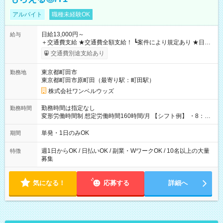
アルバイト
職種未経験OK
日給13,000円～
給与
＋交通費支給 ★交通費全額支給！ ┗案件により規定あり ★日払
いOK！（規定あり） ┗働いたその日に現金GET♪ お仕事後はコ
交通費別途支給あり
ンビニATMから 日払い分を引き落とせます！ 【試用期間】試
用期間なし
東京都町田市
勤務地
東京都町田市原町田（最寄り駅：町田駅）
株式会社ワンベルウッズ
勤務時間は指定なし
勤務時間
変形労働時間制 想定労働時間160時間/月 【シフト例】 ・8：00
～21：00
単発・1日のみOK
期間
週1日からOK / 日払いOK / 副業・WワークOK / 10名以上の大量
特徴
募集
気になる！
応募する
詳細へ