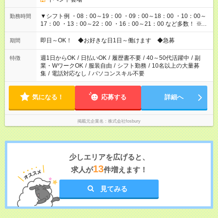
▼シフト例 ・08：00～19：00 ・09：00～18：00 ・10：00～
勤務時間
17：00 ・13：00～22：00 ・16：00～21：00 など多数！ ※お
仕事により勤務時間が異なります
即日～OK！ ◆お好きな日1日～働けます ◆急募
期間
週1日からOK
/
日払いOK
/
履歴書不要
/
40～50代活躍中
/
副
特徴
業・WワークOK
/
服装自由
/
シフト勤務
/
10名以上の大量募
集
/
電話対応なし
/
パソコンスキル不要
気になる！
応募する
詳細へ
掲載元企業名
株式会社fosbury
少しエリアを広げると、
13
求人が
件増えます！
見てみる