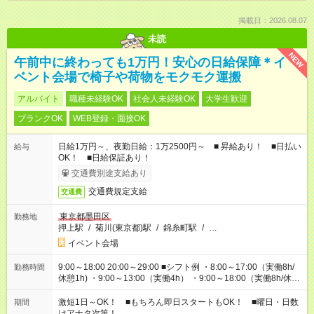
掲載日：2026.08.07
未読
NEW
午前中に終わっても1万円！安心の日給保障＊イ
ベント会場で椅子や荷物をモクモク運搬
アルバイト
職種未経験OK
社会人未経験OK
大学生歓迎
ブランクOK
WEB登録・面接OK
日給1万円～、夜勤日給：1万2500円～ ■ 昇給あり！ ■日払い
給与
OK！ ■日給保証あり！
交通費別途支給あり
交通費規定支給
交通費
東京都墨田区
勤務地
押上駅
/
菊川(東京都)駅
/
錦糸町駅
/
…
イベント会場
9:00～18:00 20:00～29:00 ■シフト例 ・8:00～17:00（実働8h/
勤務時間
休憩1h) ・9:00～13:00（実働4h） ・9:00～18:00（実働8h/休憩
1h) ・13:00～17:00（実働4h) ・21:00～翌5:00（実働7h/休憩
1h) など 作業時間は4h～8hで現場により変動あり！ 早く終わ
激短1日～OK！ ■もちろん即日スタートもOK！ ■曜日・日数
期間
っても日給保証！ シフトはお気軽にご相談ください♪
はアナタ次第！