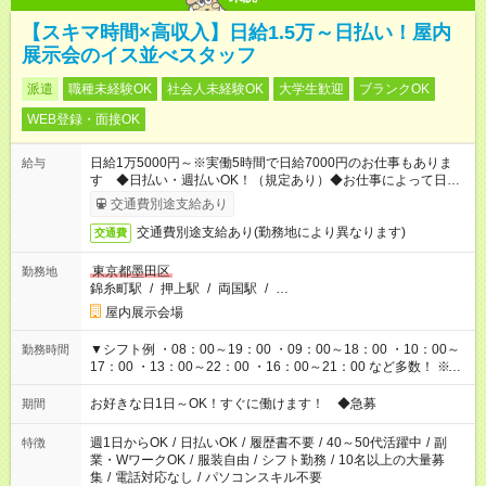
【スキマ時間×高収入】日給1.5万～日払い！屋内
展示会のイス並べスタッフ
派遣
職種未経験OK
社会人未経験OK
大学生歓迎
ブランクOK
WEB登録・面接OK
日給1万5000円～※実働5時間で日給7000円のお仕事もありま
給与
す ◆日払い・週払いOK！（規定あり）◆お仕事によって日給も
異なります
交通費別途支給あり
交通費別途支給あり(勤務地により異なります)
交通費
東京都墨田区
勤務地
錦糸町駅
/
押上駅
/
両国駅
/
…
屋内展示会場
▼シフト例 ・08：00～19：00 ・09：00～18：00 ・10：00～
勤務時間
17：00 ・13：00～22：00 ・16：00～21：00 など多数！ ※お
仕事により勤務時間が異なります
お好きな日1日～OK！すぐに働けます！ ◆急募
期間
週1日からOK
/
日払いOK
/
履歴書不要
/
40～50代活躍中
/
副
特徴
業・WワークOK
/
服装自由
/
シフト勤務
/
10名以上の大量募
集
/
電話対応なし
/
パソコンスキル不要