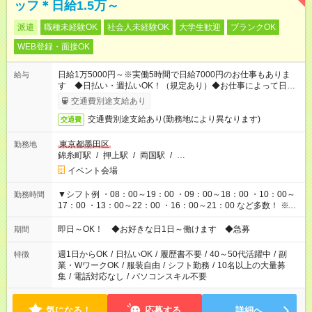
ッフ＊日給1.5万～
派遣
職種未経験OK
社会人未経験OK
大学生歓迎
ブランクOK
WEB登録・面接OK
日給1万5000円～※実働5時間で日給7000円のお仕事もありま
給与
す ◆日払い・週払いOK！（規定あり）◆お仕事によって日給も
異なります
交通費別途支給あり
交通費別途支給あり(勤務地により異なります)
交通費
東京都墨田区
勤務地
錦糸町駅
/
押上駅
/
両国駅
/
…
イベント会場
▼シフト例 ・08：00～19：00 ・09：00～18：00 ・10：00～
勤務時間
17：00 ・13：00～22：00 ・16：00～21：00 など多数！ ※お
仕事により勤務時間が異なります
即日～OK！ ◆お好きな日1日～働けます ◆急募
期間
週1日からOK
/
日払いOK
/
履歴書不要
/
40～50代活躍中
/
副
特徴
業・WワークOK
/
服装自由
/
シフト勤務
/
10名以上の大量募
集
/
電話対応なし
/
パソコンスキル不要
気になる！
応募する
詳細へ