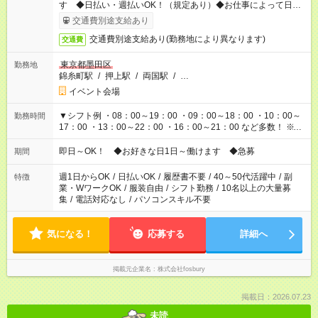
す ◆日払い・週払いOK！（規定あり）◆お仕事によって日給も
異なります
交通費別途支給あり
交通費別途支給あり(勤務地により異なります)
交通費
東京都墨田区
勤務地
錦糸町駅
/
押上駅
/
両国駅
/
…
イベント会場
▼シフト例 ・08：00～19：00 ・09：00～18：00 ・10：00～
勤務時間
17：00 ・13：00～22：00 ・16：00～21：00 など多数！ ※お
仕事により勤務時間が異なります
即日～OK！ ◆お好きな日1日～働けます ◆急募
期間
週1日からOK
/
日払いOK
/
履歴書不要
/
40～50代活躍中
/
副
特徴
業・WワークOK
/
服装自由
/
シフト勤務
/
10名以上の大量募
集
/
電話対応なし
/
パソコンスキル不要
気になる！
応募する
詳細へ
掲載元企業名
株式会社fosbury
掲載日：2026.07.23
未読