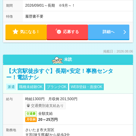
2026/09/01～長期 ※9月～！
期間
履歴書不要
特徴
気になる！
応募する
詳細へ
掲載日：2026.08.06
未読
【大宮駅徒歩すぐ】長期×安定！事務センタ
ー！電話ナシ
派遣
職種未経験OK
ブランクOK
WEB登録・面接OK
時給1300円 月収例 201,500円
給与
交通費別途支給あり
全額支給
交通費
20～25万円
月収例
さいたま市大宮区
勤務地
大宮(埼玉県)駅から徒歩3分