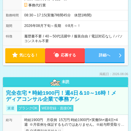
事務代行業
08:30～17:15(実働7時間45分 休憩1時間)
勤務時間
2026年08月下旬～長期 ※8月～！
期間
履歴書不要
/
40～50代活躍中
/
服装自由
/
電話対応なし
/
パソ
特徴
コンスキル不要
気になる！
応募する
詳細へ
掲載日：2026.08.06
未読
完全在宅＊時給1900円！週4日＆10～16時！メ
ディアコンサル企業で事務アシ
派遣
ブランクOK
WEB登録・面接OK
時給1900円 月収例 15万円 時給1900円×実働5h×週4日×4
給与
週 ※月収例を保証するものではありません。※給与即受取りサ
ービス利用可（利用条件有）