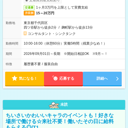
交通費別途支給あり
1ヶ月3万円を上限として実費支給
交通費
15～20万円
月収例
東京都千代田区
勤務地
四ツ谷駅から徒歩2分
/
麹町駅から徒歩13分
コンサルタント・シンクタンク
10:00-16:00（休憩60分）実働5時間（残業少なめ！）
勤務時間
2026年09月01日～長期 ※開始日相談OK ※9月～！
期間
履歴書不要
/
服装自由
特徴
気になる！
応募する
詳細へ
未読
ちいさいかわいいキャラのイベントも！好きな
場所で働ける☆来社不要！働いたその日に給料
もらえる◎/T1