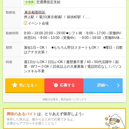
交通費規定支給
交通費
東京都墨田区
勤務地
押上駅
/
菊川(東京都)駅
/
錦糸町駅
/
…
イベント会場
9:00～18:00 20:00～29:00 ■シフト例 ・8:00～17:00（実働8h/
勤務時間
休憩1h) ・9:00～13:00（実働4h） ・9:00～18:00（実働8h/休憩
1h) ・13:00～17:00（実働4h) ・21:00～翌5:00（実働7h/休憩
1h) など 作業時間は4h～8hで現場により変動あり！ 早く終わ
激短1日～OK！ ■もちろん即日スタートもOK！ ■曜日・日数
期間
っても日給保証！ シフトはお気軽にご相談ください♪
はアナタ次第！
週1日からOK
/
日払いOK
/
履歴書不要
/
40～50代活躍中
/
副
特徴
業・WワークOK
/
10名以上の大量募集
/
電話対応なし
/
パソコ
ンスキル不要
気になる！
応募する
詳細へ
掲載元企業名
株式会社ハンデックス
興味のあるバイト
は、とりあえず保存しよう♪
保存した求人は、後からまとめて応募できるよ。
企業からアプローチが届くことも！