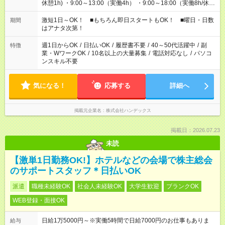
休憩1h) ・9:00～13:00（実働4h） ・9:00～18:00（実働8h/休憩
1h) ・13:00～17:00（実働4h) ・21:00～翌5:00（実働7h/休憩
1h) など 作業時間は4h～8hで現場により変動あり！ 早く終わ
激短1日～OK！ ■もちろん即日スタートもOK！ ■曜日・日数
期間
っても日給保証！ シフトはお気軽にご相談ください♪
はアナタ次第！
週1日からOK
/
日払いOK
/
履歴書不要
/
40～50代活躍中
/
副
特徴
業・WワークOK
/
10名以上の大量募集
/
電話対応なし
/
パソコ
ンスキル不要
気になる！
応募する
詳細へ
掲載元企業名
株式会社ハンデックス
掲載日：2026.07.23
未読
【激単1日勤務OK!】ホテルなどの会場で株主総会
のサポートスタッフ＊日払いOK
派遣
職種未経験OK
社会人未経験OK
大学生歓迎
ブランクOK
WEB登録・面接OK
日給1万5000円～※実働5時間で日給7000円のお仕事もありま
給与