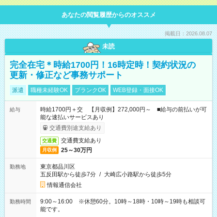
あなたの閲覧履歴からのオススメ
掲載日：2026.08.07
未読
完全在宅＊時給1700円！16時定時！契約状況の
更新・修正など事務サポート
派遣
職種未経験OK
ブランクOK
WEB登録・面接OK
時給1700円＋交 【月収例】272,000円～ ■給与の前払いが可
給与
能な速払いサービスあり
交通費別途支給あり
交通費支給あり
交通費
25～30万円
月収例
東京都品川区
勤務地
五反田駅から徒歩7分
/
大崎広小路駅から徒歩5分
情報通信会社
9:00～16:00 ※休憩60分。10時～18時・10時～19時も相談可
勤務時間
能です。