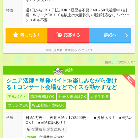
週1日からOK
/
日払いOK
/
履歴書不要
/
40～50代活躍中
/
副
特徴
業・WワークOK
/
10名以上の大量募集
/
電話対応なし
/
パソコ
ンスキル不要
気になる！
応募する
詳細へ
掲載元企業名
株式会社ハンデックス
掲載日：2026.08.07
未読
NEW
シニア活躍＊単発バイト≫楽しみながら働け
る！コンサート会場などでイスを動かすなど
アルバイト
職種未経験OK
社会人未経験OK
大学生歓迎
ブランクOK
WEB登録・面接OK
日給1万円～、夜勤日給：1万2500円～ ■ 昇給あり！ ■日払い
給与
OK！ ■日給保証あり！
交通費別途支給あり
交通費規定支給
交通費