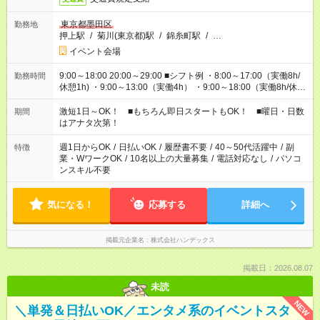
東京都墨田区
勤務地
押上駅
/
菊川(東京都)駅
/
錦糸町駅
/
…
イベント会場
9:00～18:00 20:00～29:00 ■シフト例 ・8:00～17:00（実働8h/
勤務時間
休憩1h) ・9:00～13:00（実働4h） ・9:00～18:00（実働8h/休憩
1h) ・13:00～17:00（実働4h) ・21:00～翌5:00（実働7h/休憩
1h) など 作業時間は4h～8hで現場により変動あり！ 早く終わ
激短1日～OK！ ■もちろん即日スタートもOK！ ■曜日・日数
期間
っても日給保証！ シフトはお気軽にご相談ください♪
はアナタ次第！
週1日からOK
/
日払いOK
/
履歴書不要
/
40～50代活躍中
/
副
特徴
業・WワークOK
/
10名以上の大量募集
/
電話対応なし
/
パソコ
ンスキル不要
気になる！
応募する
詳細へ
掲載元企業名
株式会社ハンデックス
掲載日：2026.08.07
未読
NEW
＼単発＆日払いOK／エンタメ系のイベントスタ