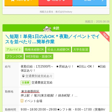
掲載元企業名
株式会社fosbury
掲載日：2026.08.06
未読
NEW
＼短期！単発1日のみOK＊夜勤／イベントでイ
スを並べたり…簡単作業
アルバイト
職種未経験OK
社会人未経験OK
大学生歓迎
ブランクOK
WEB登録・面接OK
夜勤日給：1万2500円～ ■ 昇給あり！ ■日払いOK！ ■日給
給与
保証あり！
交通費別途支給あり
交通費規定支給
交通費
東京都墨田区
勤務地
押上駅
/
菊川(東京都)駅
/
錦糸町駅
/
…
イベント会場
9:00～18:00 20:00～29:00 ■シフト例 ・8:00～17:00（実働8h/
勤務時間