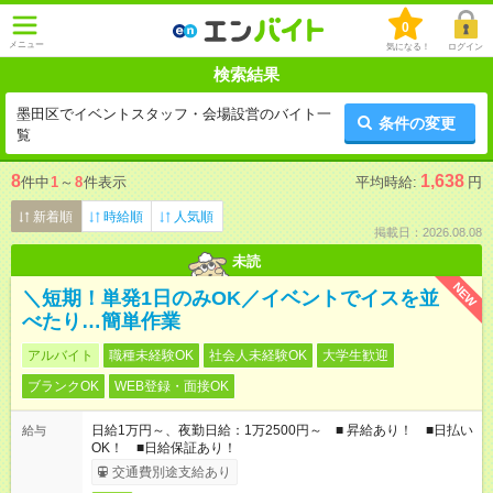
0
メニュー
気になる！
ログイン
検索結果
墨田区でイベントスタッフ・会場設営のバイト一
条件の変更
覧
8
1,638
件中
1
～
8
件表示
平均時給:
円
新着順
時給順
人気順
掲載日：2026.08.08
未読
NEW
＼短期！単発1日のみOK／イベントでイスを並
べたり…簡単作業
アルバイト
職種未経験OK
社会人未経験OK
大学生歓迎
ブランクOK
WEB登録・面接OK
日給1万円～、夜勤日給：1万2500円～ ■ 昇給あり！ ■日払い
給与
OK！ ■日給保証あり！
交通費別途支給あり