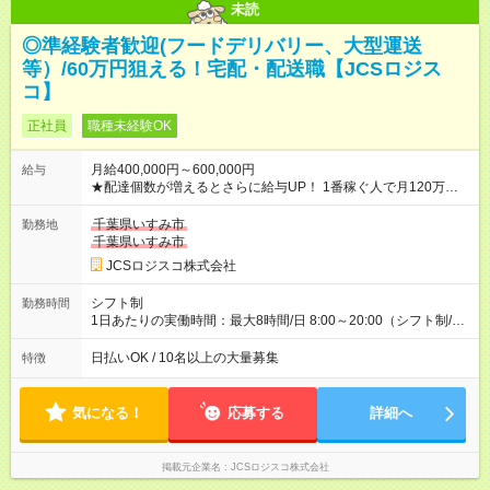
未読
◎準経験者歓迎(フードデリバリー、大型運送
等）/60万円狙える！宅配・配送職【JCSロジス
コ】
正社員
職種未経験OK
月給400,000円～600,000円
給与
★配達個数が増えるとさらに給与UP！ 1番稼ぐ人で月120万ほ
ど！ ・主要都市エリア 月収55万円／週5日稼働 月収65万~112
万円／週6日稼働 ・地方郊外エリア 月収40万円／週5日稼働 月
千葉県いすみ市
勤務地
収40万円~50万円／週6日稼働 ＜モデルイメージ＞ ■月収50万
千葉県いすみ市
円 (27歳男性/江東区在住)※元建築関係 1日150個配達×25日勤務
JCSロジスコ株式会社
(日休み) ■月収80万円(43歳男性/墨田区在住)※元営業 1日200個
配達×25日勤務(月休み) 【試用期間】試用期間なし
シフト制
勤務時間
1日あたりの実働時間：最大8時間/日 8:00～20:00（シフト制/実
働8時間） ※週5日勤務（場所次第では週4も有り） ※配達状況に
よって時間外での勤務可能性有り ※案件により多少の前後あり
日払いOK / 10名以上の大量募集
特徴
※配達が完了次第、帰社OKです
気になる！
応募する
詳細へ
掲載元企業名
JCSロジスコ株式会社