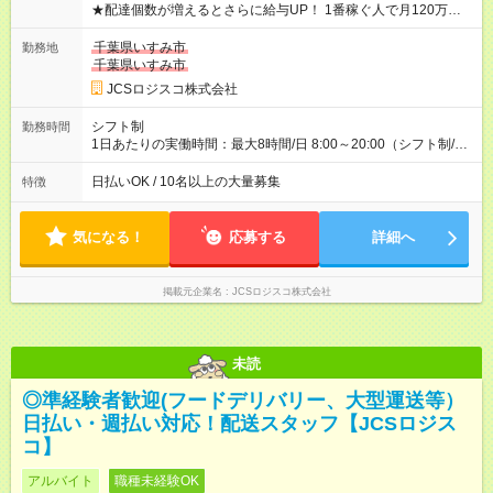
★配達個数が増えるとさらに給与UP！ 1番稼ぐ人で月120万ほ
ど！ ・主要都市エリア 月収55万円／週5日稼働 月収65万~112
万円／週6日稼働 ・地方郊外エリア 月収40万円／週5日稼働 月
千葉県いすみ市
勤務地
収40万円~50万円／週6日稼働 ＜モデルイメージ＞ ■月収50万
千葉県いすみ市
円 (27歳男性/江東区在住)※元建築関係 1日150個配達×25日勤務
JCSロジスコ株式会社
(日休み) ■月収80万円(43歳男性/墨田区在住)※元営業 1日200個
配達×25日勤務(月休み) 【試用期間】試用期間なし
シフト制
勤務時間
1日あたりの実働時間：最大8時間/日 8:00～20:00（シフト制/実
働8時間） ※週5日勤務（場所次第では週4も有り） ※配達状況に
よって時間外での勤務可能性有り ※案件により多少の前後あり
日払いOK / 10名以上の大量募集
特徴
※配達が完了次第、帰社OKです
気になる！
応募する
詳細へ
掲載元企業名
JCSロジスコ株式会社
未読
◎準経験者歓迎(フードデリバリー、大型運送等）
日払い・週払い対応！配送スタッフ【JCSロジス
コ】
アルバイト
職種未経験OK