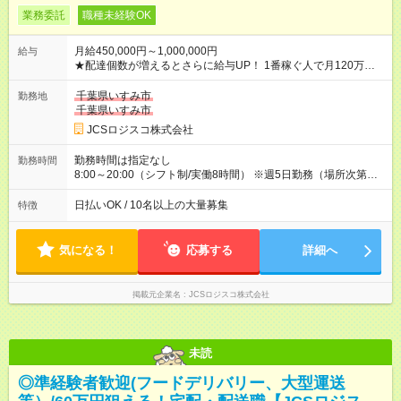
業務委託
職種未経験OK
月給450,000円～1,000,000円
給与
★配達個数が増えるとさらに給与UP！ 1番稼ぐ人で月120万ほ
ど！ ・主要都市エリア 月収55万円／週5日稼働 月収65万~112
万円／週6日稼働 ・地方郊外エリア 月収40万円／週5日稼働 月
千葉県いすみ市
勤務地
収40万円~50万円／週6日稼働 ＜モデルイメージ＞ ■月収50万
千葉県いすみ市
円 (27歳男性/江東区在住)※元建築関係 1日150個配達×25日勤務
JCSロジスコ株式会社
(日休み) ■月収80万円(43歳男性/墨田区在住)※元営業 1日200個
配達×25日勤務(月休み) 【試用期間】試用期間なし
勤務時間は指定なし
勤務時間
8:00～20:00（シフト制/実働8時間） ※週5日勤務（場所次第で
は週4も有り） ※配達状況によって時間外での勤務可能性有り ※
案件により多少の前後あり ※配達が完了次第、帰社OKです
日払いOK / 10名以上の大量募集
特徴
気になる！
応募する
詳細へ
掲載元企業名
JCSロジスコ株式会社
未読
◎準経験者歓迎(フードデリバリー、大型運送