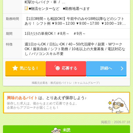
町駅からバイク・車
/
…
■物流センターなど ■勤務地選べます
【1日3時間～も相談OK!】午前中のみや18時以降などのシフト
勤務時間
あり！ シフト例 ▼9:00～12:00 ▼9:00～17:00 ▼10:00～19:00
▼18:00～21:00
1日だけの単発OK！＃8月～ ＃9月～
期間
週1日からOK
/
日払いOK
/
40～50代活躍中
/
副業・Wワーク
特徴
OK
/
服装自由
/
シフト勤務
/
10名以上の大量募集
/
電話対応な
し
/
パソコンスキル不要
気になる！
応募する
詳細へ
掲載元企業名
株式会社バイトレ（キャムコムグループ）
興味のあるバイト
は、とりあえず保存しよう♪
保存した求人は、後からまとめて応募できるよ。
企業からアプローチが届くことも！
掲載日：2026.07.18
未読