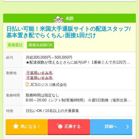
未読
日払い可能！米国大手通販サイトの配送スタッフ/
基本置き配でらくちん♪面接1回だけ
業務委託
職種未経験OK
月給300,000円～500,000円
給与
★配達個数が増えるとさらに給与UP！ 1番稼ぐ人で月120万ほ
ど！ ・主要都市エリア 月収55万円／週5日稼働 月収65万~112
万円／週6日稼働 ・地方郊外エリア 月収40万円／週5日稼働 月
千葉県いすみ市
勤務地
収40万円~50万円／週6日稼働 ＜モデルイメージ＞ ■月収50万
千葉県いすみ市
円 (27歳男性/江東区在住)※元建築関係 1日150個配達×25日勤務
JCSロジスコ株式会社
(日休み) ■月収80万円(43歳男性/墨田区在住)※元営業 1日200個
配達×25日勤務(月休み) 【試用期間】試用期間なし
勤務時間は指定なし
勤務時間
8:00～20:00（シフト制/実働8時間） ※週5日勤務（場所次第で
は週4も有り） ※配達状況によって時間外での勤務可能性有り ※
案件により多少の前後あり ※配達が完了次第、帰社OKです
日払いOK / 10名以上の大量募集
特徴
気になる！
応募する
詳細へ