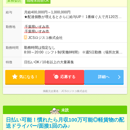
業務委託
職種未経験OK
月給400,000円～1,000,000円
給与
★配達個数が増えるとさらに給与UP！ 1番稼ぐ人で月120万ほ
ど！ ・主要都市エリア 月収55万円／週5日稼働 月収65万~112
万円／週6日稼働 ・地方郊外エリア 月収40万円／週5日稼働 月
千葉県いすみ市
勤務地
収40万円~50万円／週6日稼働 ＜モデルイメージ＞ ■月収50万
千葉県いすみ市
円 (27歳男性/江東区在住)※元建築関係 1日150個配達×25日勤務
JCSロジスコ株式会社
(日休み) ■月収80万円(43歳男性/墨田区在住)※元営業 1日200個
配達×25日勤務(月休み) 【試用期間】試用期間なし
勤務時間は指定なし
勤務時間
8:00～20:00（シフト制/実働8時間） ※週5日勤務（場所次第で
は週4も有り） ※配達状況によって時間外での勤務可能性有り ※
案件により多少の前後あり ※配達が完了次第、帰社OKです
日払いOK / 10名以上の大量募集
特徴
気になる！
応募する
詳細へ
掲載元企業名
JCSロジスコ株式会社
未読
日払い可能！慣れたら月収100万可能◎軽貨物の配
送ドライバー/面接1回のみ♪