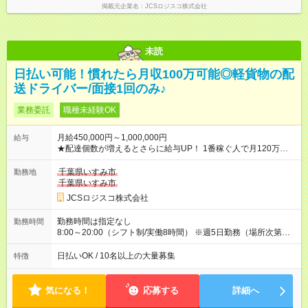
掲載元企業名
JCSロジスコ株式会社
未読
日払い可能！慣れたら月収100万可能◎軽貨物の配
送ドライバー/面接1回のみ♪
業務委託
職種未経験OK
月給450,000円～1,000,000円
給与
★配達個数が増えるとさらに給与UP！ 1番稼ぐ人で月120万ほ
ど！ ・主要都市エリア 月収55万円／週5日稼働 月収65万~112
万円／週6日稼働 ・地方郊外エリア 月収40万円／週5日稼働 月
千葉県いすみ市
勤務地
収40万円~50万円／週6日稼働 ＜モデルイメージ＞ ■月収50万
千葉県いすみ市
円 (27歳男性/江東区在住)※元建築関係 1日150個配達×25日勤務
JCSロジスコ株式会社
(日休み) ■月収80万円(43歳男性/墨田区在住)※元営業 1日200個
配達×25日勤務(月休み) 【試用期間】試用期間なし
勤務時間は指定なし
勤務時間
8:00～20:00（シフト制/実働8時間） ※週5日勤務（場所次第で
は週4も有り） ※配達状況によって時間外での勤務可能性有り ※
案件により多少の前後あり ※配達が完了次第、帰社OKです
日払いOK / 10名以上の大量募集
特徴
気になる！
応募する
詳細へ