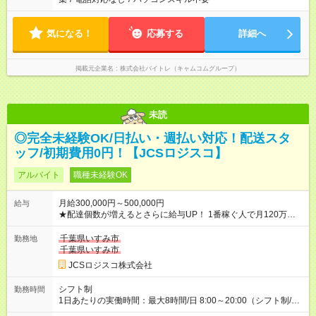
気になる！
応募する
詳細へ
掲載元企業名
株式会社バイトレ（キャムコムグループ）
未読
◎完全未経験OK/日払い・週払い対応！配送スタ
ッフ/初期費用0円！【JCSロジスコ】
アルバイト
職種未経験OK
月給300,000円～500,000円
給与
★配達個数が増えるとさらに給与UP！ 1番稼ぐ人で月120万ほ
ど！ ・主要都市エリア 月収55万円／週5日稼働 月収65万~112
万円／週6日稼働 ・地方郊外エリア 月収40万円／週5日稼働 月
千葉県いすみ市
勤務地
収40万円~50万円／週6日稼働 ＜モデルイメージ＞ ■月収50万
千葉県いすみ市
円 (27歳男性/江東区在住)※元建築関係 1日150個配達×25日勤務
JCSロジスコ株式会社
(日休み) ■月収80万円(43歳男性/墨田区在住)※元営業 1日200個
配達×25日勤務(月休み) 【試用期間】試用期間なし
シフト制
勤務時間
1日あたりの実働時間：最大8時間/日 8:00～20:00（シフト制/実
働8時間） ※週5日勤務（場所次第では週4も有り） ※配達状況に