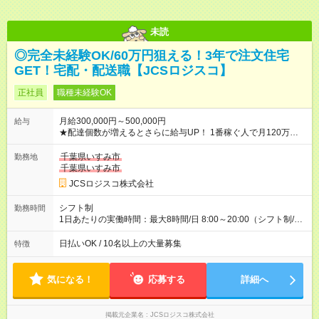
未読
◎完全未経験OK/60万円狙える！3年で注文住宅
GET！宅配・配送職【JCSロジスコ】
正社員
職種未経験OK
月給300,000円～500,000円
給与
★配達個数が増えるとさらに給与UP！ 1番稼ぐ人で月120万ほ
ど！ ・主要都市エリア 月収55万円／週5日稼働 月収65万~112
万円／週6日稼働 ・地方郊外エリア 月収40万円／週5日稼働 月
千葉県いすみ市
勤務地
収40万円~50万円／週6日稼働 ＜モデルイメージ＞ ■月収50万
千葉県いすみ市
円 (27歳男性/江東区在住)※元建築関係 1日150個配達×25日勤務
JCSロジスコ株式会社
(日休み) ■月収80万円(43歳男性/墨田区在住)※元営業 1日200個
配達×25日勤務(月休み) 【試用期間】試用期間なし
シフト制
勤務時間
1日あたりの実働時間：最大8時間/日 8:00～20:00（シフト制/実
働8時間） ※週5日勤務（場所次第では週4も有り） ※配達状況に
よって時間外での勤務可能性有り ※案件により多少の前後あり
日払いOK / 10名以上の大量募集
特徴
※配達が完了次第、帰社OKです
気になる！
応募する
詳細へ
掲載元企業名
JCSロジスコ株式会社