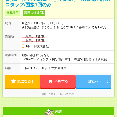
スタッフ/面接1回のみ
業務委託
職種未経験OK
月給400,000円～1,000,000円
給与
★配達個数が増えるとさらに給与UP！ 1番稼ぐ人で月120万ほ
ど！ ・主要都市エリア 月収55万円／週5日稼働 月収65万~112
万円／週6日稼働 ・地方郊外エリア 月収40万円／週5日稼働 月
千葉県いすみ市
勤務地
収40万円~50万円／週6日稼働 ＜モデルイメージ＞ ■月収50万
千葉県いすみ市
円 (27歳男性/江東区在住)※元建築関係 1日150個配達×25日勤務
Jルート株式会社
(日休み) ■月収80万円(43歳男性/墨田区在住)※元営業 1日200個
配達×25日勤務(月休み) 【試用期間】試用期間なし
勤務時間は指定なし
勤務時間
8:00～20:00（シフト制/実働8時間） ※週5日勤務（場所次第で
は週4も有り） ※配達状況によって時間外での勤務可能性有り ※
案件により多少の前後あり ※配達が完了次第、帰社OKです
日払いOK / 10名以上の大量募集
特徴
気になる！
応募する
詳細へ
掲載元企業名
Jルート株式会社
未読