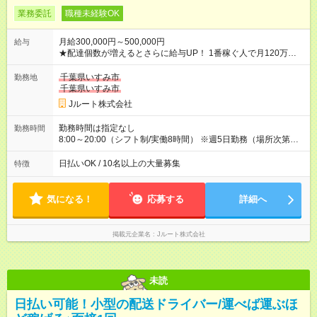
業務委託
職種未経験OK
月給300,000円～500,000円
給与
★配達個数が増えるとさらに給与UP！ 1番稼ぐ人で月120万ほ
ど！ ・主要都市エリア 月収55万円／週5日稼働 月収65万~112
万円／週6日稼働 ・地方郊外エリア 月収40万円／週5日稼働 月
千葉県いすみ市
勤務地
収40万円~50万円／週6日稼働 ＜モデルイメージ＞ ■月収50万
千葉県いすみ市
円 (27歳男性/江東区在住)※元建築関係 1日150個配達×25日勤務
Jルート株式会社
(日休み) ■月収80万円(43歳男性/墨田区在住)※元営業 1日200個
配達×25日勤務(月休み) 【試用期間】試用期間なし
勤務時間は指定なし
勤務時間
8:00～20:00（シフト制/実働8時間） ※週5日勤務（場所次第で
は週4も有り） ※配達状況によって時間外での勤務可能性有り ※
案件により多少の前後あり ※配達が完了次第、帰社OKです
日払いOK / 10名以上の大量募集
特徴
気になる！
応募する
詳細へ
掲載元企業名
Jルート株式会社
未読
日払い可能！小型の配送ドライバー/運べば運ぶほ