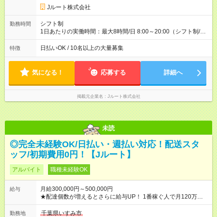
円 (27歳男性/江東区在住)※元建築関係 1日150個配達×25日勤務
Jルート株式会社
(日休み) ■月収80万円(43歳男性/墨田区在住)※元営業 1日200個
配達×25日勤務(月休み) 【試用期間】試用期間なし
シフト制
勤務時間
1日あたりの実働時間：最大8時間/日 8:00～20:00（シフト制/実
働8時間） ※週5日勤務（場所次第では週4も有り） ※配達状況に
よって時間外での勤務可能性有り ※案件により多少の前後あり
日払いOK / 10名以上の大量募集
特徴
※配達が完了次第、帰社OKです
気になる！
応募する
詳細へ
掲載元企業名
Jルート株式会社
未読
◎完全未経験OK/日払い・週払い対応！配送スタ
ッフ/初期費用0円！【Jルート】
アルバイト
職種未経験OK
月給300,000円～500,000円
給与
★配達個数が増えるとさらに給与UP！ 1番稼ぐ人で月120万ほ
ど！ ・主要都市エリア 月収55万円／週5日稼働 月収65万~112
万円／週6日稼働 ・地方郊外エリア 月収40万円／週5日稼働 月
千葉県いすみ市
勤務地