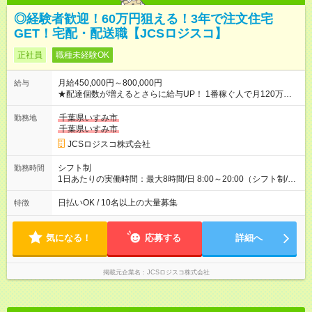
◎経験者歓迎！60万円狙える！3年で注文住宅
GET！宅配・配送職【JCSロジスコ】
正社員
職種未経験OK
月給450,000円～800,000円
給与
★配達個数が増えるとさらに給与UP！ 1番稼ぐ人で月120万ほ
ど！ ・主要都市エリア 月収55万円／週5日稼働 月収65万~112
万円／週6日稼働 ・地方郊外エリア 月収40万円／週5日稼働 月
千葉県いすみ市
勤務地
収40万円~50万円／週6日稼働 ＜モデルイメージ＞ ■月収50万
千葉県いすみ市
円 (27歳男性/江東区在住)※元建築関係 1日150個配達×25日勤務
JCSロジスコ株式会社
(日休み) ■月収80万円(43歳男性/墨田区在住)※元営業 1日200個
配達×25日勤務(月休み) 【試用期間】試用期間なし
シフト制
勤務時間
1日あたりの実働時間：最大8時間/日 8:00～20:00（シフト制/実
働8時間） ※週5日勤務（場所次第では週4も有り） ※配達状況に
よって時間外での勤務可能性有り ※案件により多少の前後あり
日払いOK / 10名以上の大量募集
特徴
※配達が完了次第、帰社OKです
気になる！
応募する
詳細へ
掲載元企業名
JCSロジスコ株式会社