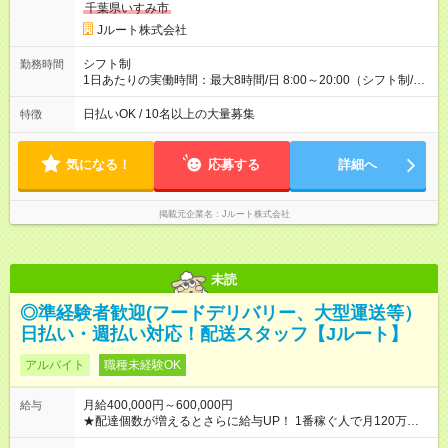
収40万円~50万円／週6日稼働 ＜モデルイメージ＞ ■月収50万
千葉県いすみ市
円 (27歳男性/江東区在住)※元建築関係 1日150個配達×25日勤務
Jルート株式会社
(日休み) ■月収80万円(43歳男性/墨田区在住)※元営業 1日200個
配達×25日勤務(月休み) 【試用期間】試用期間なし
シフト制
勤務時間
1日あたりの実働時間：最大8時間/日 8:00～20:00（シフト制/実
働8時間） ※週5日勤務（場所次第では週4も有り） ※配達状況に
よって時間外での勤務可能性有り ※案件により多少の前後あり
日払いOK / 10名以上の大量募集
特徴
※配達が完了次第、帰社OKです
気になる！
応募する
詳細へ
掲載元企業名
Jルート株式会社
未読
◎準経験者歓迎(フードデリバリー、大型運送等）
日払い・週払い対応！配送スタッフ【Jルート】
アルバイト
職種未経験OK
月給400,000円～600,000円
給与
★配達個数が増えるとさらに給与UP！ 1番稼ぐ人で月120万ほ
ど！ ・主要都市エリア 月収55万円／週5日稼働 月収65万~112