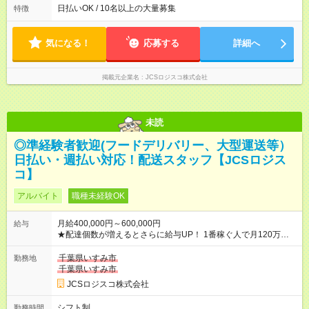
よって時間外での勤務可能性有り ※案件により多少の前後あり
日払いOK / 10名以上の大量募集
特徴
※配達が完了次第、帰社OKです
気になる！
応募する
詳細へ
掲載元企業名
JCSロジスコ株式会社
未読
◎準経験者歓迎(フードデリバリー、大型運送等）
日払い・週払い対応！配送スタッフ【JCSロジス
コ】
アルバイト
職種未経験OK
月給400,000円～600,000円
給与
★配達個数が増えるとさらに給与UP！ 1番稼ぐ人で月120万ほ
ど！ ・主要都市エリア 月収55万円／週5日稼働 月収65万~112
万円／週6日稼働 ・地方郊外エリア 月収40万円／週5日稼働 月
千葉県いすみ市
勤務地
収40万円~50万円／週6日稼働 ＜モデルイメージ＞ ■月収50万
千葉県いすみ市
円 (27歳男性/江東区在住)※元建築関係 1日150個配達×25日勤務
JCSロジスコ株式会社
(日休み) ■月収80万円(43歳男性/墨田区在住)※元営業 1日200個
配達×25日勤務(月休み) 【試用期間】試用期間なし
シフト制
勤務時間