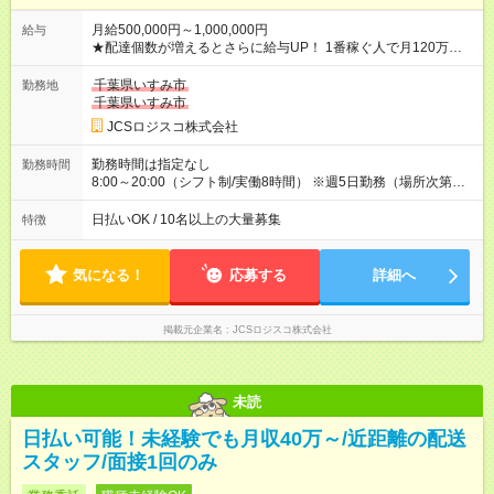
月給500,000円～1,000,000円
給与
★配達個数が増えるとさらに給与UP！ 1番稼ぐ人で月120万ほ
ど！ ・主要都市エリア 月収55万円／週5日稼働 月収65万~112
万円／週6日稼働 ・地方郊外エリア 月収40万円／週5日稼働 月
千葉県いすみ市
勤務地
収40万円~50万円／週6日稼働 ＜モデルイメージ＞ ■月収50万
千葉県いすみ市
円 (27歳男性/江東区在住)※元建築関係 1日150個配達×25日勤務
JCSロジスコ株式会社
(日休み) ■月収80万円(43歳男性/墨田区在住)※元営業 1日200個
配達×25日勤務(月休み) 【試用期間】試用期間なし
勤務時間は指定なし
勤務時間
8:00～20:00（シフト制/実働8時間） ※週5日勤務（場所次第で
は週4も有り） ※配達状況によって時間外での勤務可能性有り ※
案件により多少の前後あり ※配達が完了次第、帰社OKです
日払いOK / 10名以上の大量募集
特徴
気になる！
応募する
詳細へ
掲載元企業名
JCSロジスコ株式会社
未読
日払い可能！未経験でも月収40万～/近距離の配送
スタッフ/面接1回のみ