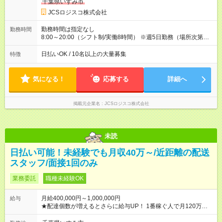
収40万円~50万円／週6日稼働 ＜モデルイメージ＞ ■月収50万
千葉県いすみ市
円 (27歳男性/江東区在住)※元建築関係 1日150個配達×25日勤務
JCSロジスコ株式会社
(日休み) ■月収80万円(43歳男性/墨田区在住)※元営業 1日200個
配達×25日勤務(月休み) 【試用期間】試用期間なし
勤務時間は指定なし
勤務時間
8:00～20:00（シフト制/実働8時間） ※週5日勤務（場所次第で
は週4も有り） ※配達状況によって時間外での勤務可能性有り ※
案件により多少の前後あり ※配達が完了次第、帰社OKです
日払いOK / 10名以上の大量募集
特徴
気になる！
応募する
詳細へ
掲載元企業名
JCSロジスコ株式会社
未読
日払い可能！未経験でも月収40万～/近距離の配送
スタッフ/面接1回のみ
業務委託
職種未経験OK
月給400,000円～1,000,000円
給与
★配達個数が増えるとさらに給与UP！ 1番稼ぐ人で月120万ほ
ど！ ・主要都市エリア 月収55万円／週5日稼働 月収65万~112