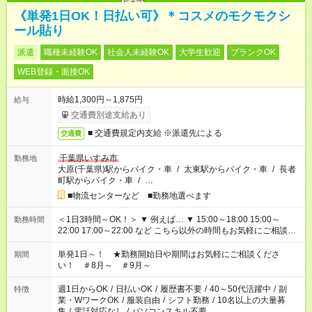
《単発1日OK！日払い可》＊コスメのモクモクシ
ール貼り
派遣
職種未経験OK
社会人未経験OK
大学生歓迎
ブランクOK
WEB登録・面接OK
時給1,300円～1,875円
給与
交通費別途支給あり
■ 交通費規定内支給 ※派遣先による
交通費
千葉県いすみ市
勤務地
大原(千葉県)駅からバイク・車
/
太東駅からバイク・車
/
長者
町駅からバイク・車
/
…
■物流センターなど ■勤務地選べます
＜1日3時間～OK！＞ ▼ 例えば… ▼ 15:00～18:00 15:00～
勤務時間
22:00 17:00～22:00 など こちら以外の時間もお気軽にご相談く
ださい！
単発1日～！ ★勤務開始日や期間はお気軽にご相談くださ
期間
い！ ＃8月～ ＃9月～
週1日からOK
/
日払いOK
/
履歴書不要
/
40～50代活躍中
/
副
特徴
業・WワークOK
/
服装自由
/
シフト勤務
/
10名以上の大量募
集
/
電話対応なし
/
パソコンスキル不要