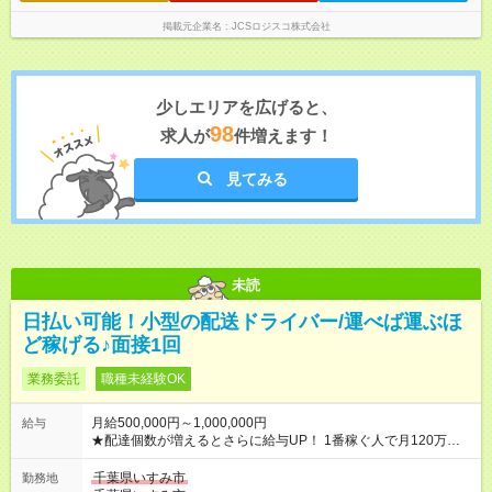
掲載元企業名
JCSロジスコ株式会社
少しエリアを広げると、
98
求人が
件増えます！
見てみる
未読
日払い可能！小型の配送ドライバー/運べば運ぶほ
ど稼げる♪面接1回
業務委託
職種未経験OK
月給500,000円～1,000,000円
給与
★配達個数が増えるとさらに給与UP！ 1番稼ぐ人で月120万ほ
ど！ ・主要都市エリア 月収55万円／週5日稼働 月収65万~112
万円／週6日稼働 ・地方郊外エリア 月収40万円／週5日稼働 月
千葉県いすみ市
勤務地