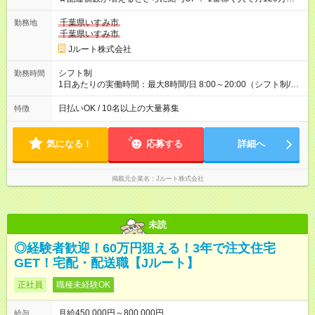
ど！ ・主要都市エリア 月収55万円／週5日稼働 月収65万~112
万円／週6日稼働 ・地方郊外エリア 月収40万円／週5日稼働 月
千葉県いすみ市
勤務地
収40万円~50万円／週6日稼働 ＜モデルイメージ＞ ■月収50万
千葉県いすみ市
円 (27歳男性/江東区在住)※元建築関係 1日150個配達×25日勤務
Jルート株式会社
(日休み) ■月収80万円(43歳男性/墨田区在住)※元営業 1日200個
配達×25日勤務(月休み) 【試用期間】試用期間なし
シフト制
勤務時間
1日あたりの実働時間：最大8時間/日 8:00～20:00（シフト制/実
働8時間） ※週5日勤務（場所次第では週4も有り） ※配達状況に
よって時間外での勤務可能性有り ※案件により多少の前後あり
日払いOK / 10名以上の大量募集
特徴
※配達が完了次第、帰社OKです
気になる！
応募する
詳細へ
掲載元企業名
Jルート株式会社
未読
◎経験者歓迎！60万円狙える！3年で注文住宅
GET！宅配・配送職【Jルート】
正社員
職種未経験OK
月給450,000円～800,000円
給与