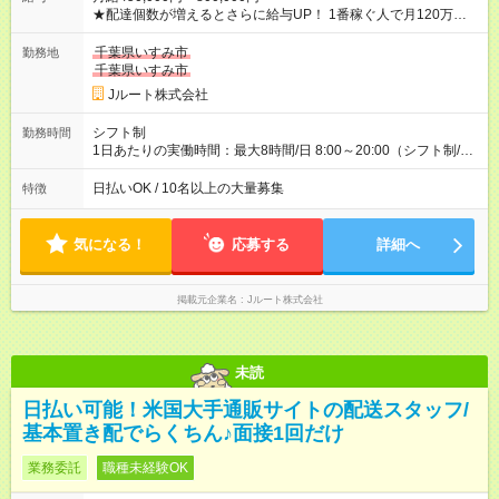
★配達個数が増えるとさらに給与UP！ 1番稼ぐ人で月120万ほ
ど！ ・主要都市エリア 月収55万円／週5日稼働 月収65万~112
万円／週6日稼働 ・地方郊外エリア 月収40万円／週5日稼働 月
千葉県いすみ市
勤務地
収40万円~50万円／週6日稼働 ＜モデルイメージ＞ ■月収50万
千葉県いすみ市
円 (27歳男性/江東区在住)※元建築関係 1日150個配達×25日勤務
Jルート株式会社
(日休み) ■月収80万円(43歳男性/墨田区在住)※元営業 1日200個
配達×25日勤務(月休み) 【試用期間】試用期間なし
シフト制
勤務時間
1日あたりの実働時間：最大8時間/日 8:00～20:00（シフト制/実
働8時間） ※週5日勤務（場所次第では週4も有り） ※配達状況に
よって時間外での勤務可能性有り ※案件により多少の前後あり
日払いOK / 10名以上の大量募集
特徴
※配達が完了次第、帰社OKです
気になる！
応募する
詳細へ
掲載元企業名
Jルート株式会社
未読
日払い可能！米国大手通販サイトの配送スタッフ/
基本置き配でらくちん♪面接1回だけ
業務委託
職種未経験OK