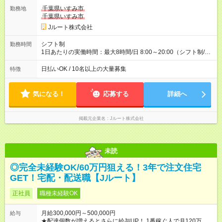
万円／週6日稼働 ・地方郊外エリア 月収40万円／週5日稼働 月
千葉県いすみ市
勤務地
収40万円~50万円／週6日稼働 ＜モデルイメージ＞ ■月収50万
千葉県いすみ市
円 (27歳男性/江東区在住)※元建築関係 1日150個配達×25日勤務
Jルート株式会社
(日休み) ■月収80万円(43歳男性/墨田区在住)※元営業 1日200個
配達×25日勤務(月休み) 【試用期間】試用期間なし
シフト制
勤務時間
1日あたりの実働時間：最大8時間/日 8:00～20:00（シフト制/実
働8時間） ※週5日勤務（場所次第では週4も有り） ※配達状況に
よって時間外での勤務可能性有り ※案件により多少の前後あり
日払いOK / 10名以上の大量募集
特徴
※配達が完了次第、帰社OKです
気になる！
応募する
詳細へ
掲載元企業名
Jルート株式会社
未読
◎完全未経験OK/60万円狙える！3年で注文住宅
GET！宅配・配送職【Jルート】
正社員
職種未経験OK
月給300,000円～500,000円
給与
★配達個数が増えるとさらに給与UP！ 1番稼ぐ人で月120万ほ