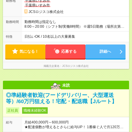
万円／週6日稼働 ・地方郊外エリア 月収40万円／週5日稼働 月
千葉県いすみ市
勤務地
収40万円~50万円／週6日稼働 ＜モデルイメージ＞ ■月収50万
千葉県いすみ市
円 (27歳男性/江東区在住)※元建築関係 1日150個配達×25日勤務
JCSロジスコ株式会社
(日休み) ■月収80万円(43歳男性/墨田区在住)※元営業 1日200個
配達×25日勤務(月休み) 【試用期間】試用期間なし
勤務時間は指定なし
勤務時間
8:00～20:00（シフト制/実働8時間） ※週5日勤務（場所次第で
は週4も有り） ※配達状況によって時間外での勤務可能性有り ※
案件により多少の前後あり ※配達が完了次第、帰社OKです
日払いOK / 10名以上の大量募集
特徴
気になる！
応募する
詳細へ
掲載元企業名
JCSロジスコ株式会社
未読
◎準経験者歓迎(フードデリバリー、大型運送
等）/60万円狙える！宅配・配送職【Jルート】
正社員
職種未経験OK
月給400,000円～600,000円
給与
★配達個数が増えるとさらに給与UP！ 1番稼ぐ人で月120万ほ
ど！ ・主要都市エリア 月収55万円／週5日稼働 月収65万~112