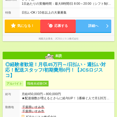
1日あたりの実働時間：最大8時間/日 8:00～20:00（シフト制/実
働8時間） ※週5日勤務（場所次第では週4も有り） ※配達状況に
よって時間外での勤務可能性有り ※案件により多少の前後あり
日払いOK / 10名以上の大量募集
特徴
※配達が完了次第、帰社OKです
気になる！
応募する
詳細へ
掲載元企業名
JCSロジスコ株式会社
未読
◎経験者歓迎！月収45万円～/日払い・週払い対
応！配送スタッフ/初期費用0円！【JCSロジス
コ】
アルバイト
職種未経験OK
月給450,000円～800,000円
給与
★配達個数が増えるとさらに給与UP！ 1番稼ぐ人で月120万ほ
ど！ ・主要都市エリア 月収55万円／週5日稼働 月収65万~112
万円／週6日稼働 ・地方郊外エリア 月収40万円／週5日稼働 月
千葉県いすみ市
勤務地
収40万円~50万円／週6日稼働 ＜モデルイメージ＞ ■月収50万
千葉県いすみ市
円 (27歳男性/江東区在住)※元建築関係 1日150個配達×25日勤務