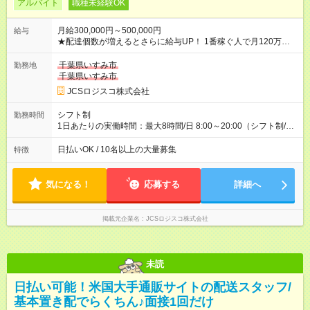
アルバイト
職種未経験OK
月給300,000円～500,000円
給与
★配達個数が増えるとさらに給与UP！ 1番稼ぐ人で月120万ほ
ど！ ・主要都市エリア 月収55万円／週5日稼働 月収65万~112
万円／週6日稼働 ・地方郊外エリア 月収40万円／週5日稼働 月
千葉県いすみ市
勤務地
収40万円~50万円／週6日稼働 ＜モデルイメージ＞ ■月収50万
千葉県いすみ市
円 (27歳男性/江東区在住)※元建築関係 1日150個配達×25日勤務
JCSロジスコ株式会社
(日休み) ■月収80万円(43歳男性/墨田区在住)※元営業 1日200個
配達×25日勤務(月休み) 【試用期間】試用期間なし
シフト制
勤務時間
1日あたりの実働時間：最大8時間/日 8:00～20:00（シフト制/実
働8時間） ※週5日勤務（場所次第では週4も有り） ※配達状況に
よって時間外での勤務可能性有り ※案件により多少の前後あり
日払いOK / 10名以上の大量募集
特徴
※配達が完了次第、帰社OKです
気になる！
応募する
詳細へ
掲載元企業名
JCSロジスコ株式会社
未読
日払い可能！米国大手通販サイトの配送スタッフ/
基本置き配でらくちん♪面接1回だけ