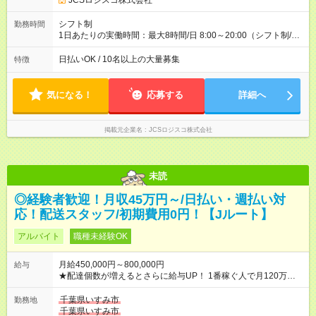
JCSロジスコ株式会社
(日休み) ■月収80万円(43歳男性/墨田区在住)※元営業 1日200個
配達×25日勤務(月休み) 【試用期間】試用期間なし
シフト制
勤務時間
1日あたりの実働時間：最大8時間/日 8:00～20:00（シフト制/実
働8時間） ※週5日勤務（場所次第では週4も有り） ※配達状況に
よって時間外での勤務可能性有り ※案件により多少の前後あり
日払いOK / 10名以上の大量募集
特徴
※配達が完了次第、帰社OKです
気になる！
応募する
詳細へ
掲載元企業名
JCSロジスコ株式会社
未読
◎経験者歓迎！月収45万円～/日払い・週払い対
応！配送スタッフ/初期費用0円！【Jルート】
アルバイト
職種未経験OK
月給450,000円～800,000円
給与
★配達個数が増えるとさらに給与UP！ 1番稼ぐ人で月120万ほ
ど！ ・主要都市エリア 月収55万円／週5日稼働 月収65万~112
万円／週6日稼働 ・地方郊外エリア 月収40万円／週5日稼働 月
千葉県いすみ市
勤務地
収40万円~50万円／週6日稼働 ＜モデルイメージ＞ ■月収50万
千葉県いすみ市