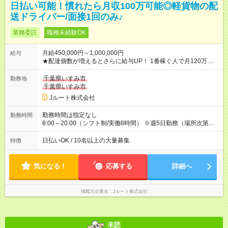
日払い可能！慣れたら月収100万可能◎軽貨物の配
送ドライバー/面接1回のみ♪
業務委託
職種未経験OK
月給450,000円～1,000,000円
給与
★配達個数が増えるとさらに給与UP！ 1番稼ぐ人で月120万ほ
ど！ ・主要都市エリア 月収55万円／週5日稼働 月収65万~112
万円／週6日稼働 ・地方郊外エリア 月収40万円／週5日稼働 月
千葉県いすみ市
勤務地
収40万円~50万円／週6日稼働 ＜モデルイメージ＞ ■月収50万
千葉県いすみ市
円 (27歳男性/江東区在住)※元建築関係 1日150個配達×25日勤務
Jルート株式会社
(日休み) ■月収80万円(43歳男性/墨田区在住)※元営業 1日200個
配達×25日勤務(月休み) 【試用期間】試用期間なし
勤務時間は指定なし
勤務時間
8:00～20:00（シフト制/実働8時間） ※週5日勤務（場所次第で
は週4も有り） ※配達状況によって時間外での勤務可能性有り ※
案件により多少の前後あり ※配達が完了次第、帰社OKです
日払いOK / 10名以上の大量募集
特徴
気になる！
応募する
詳細へ
掲載元企業名
Jルート株式会社
未読