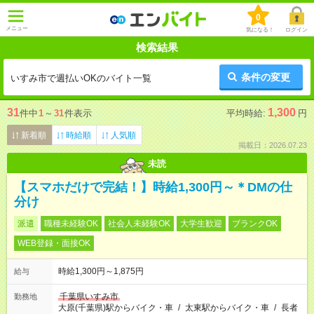
0
メニュー
気になる！
ログイン
検索結果
条件の変更
いすみ市で週払いOKのバイト一覧
31
1,300
件中
1
～
31
件表示
平均時給:
円
新着順
時給順
人気順
掲載日：2026.07.23
未読
【スマホだけで完結！】時給1,300円～＊DMの仕
分け
派遣
職種未経験OK
社会人未経験OK
大学生歓迎
ブランクOK
WEB登録・面接OK
時給1,300円～1,875円
給与
千葉県いすみ市
勤務地
大原(千葉県)駅からバイク・車
/
太東駅からバイク・車
/
長者