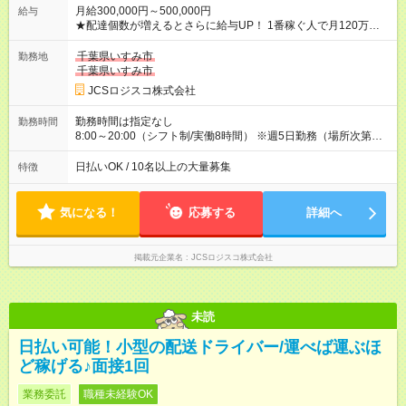
月給300,000円～500,000円
給与
★配達個数が増えるとさらに給与UP！ 1番稼ぐ人で月120万ほ
ど！ ・主要都市エリア 月収55万円／週5日稼働 月収65万~112
万円／週6日稼働 ・地方郊外エリア 月収40万円／週5日稼働 月
千葉県いすみ市
勤務地
収40万円~50万円／週6日稼働 ＜モデルイメージ＞ ■月収50万
千葉県いすみ市
円 (27歳男性/江東区在住)※元建築関係 1日150個配達×25日勤務
JCSロジスコ株式会社
(日休み) ■月収80万円(43歳男性/墨田区在住)※元営業 1日200個
配達×25日勤務(月休み) 【試用期間】試用期間なし
勤務時間は指定なし
勤務時間
8:00～20:00（シフト制/実働8時間） ※週5日勤務（場所次第で
は週4も有り） ※配達状況によって時間外での勤務可能性有り ※
案件により多少の前後あり ※配達が完了次第、帰社OKです
日払いOK / 10名以上の大量募集
特徴
気になる！
応募する
詳細へ
掲載元企業名
JCSロジスコ株式会社
未読
日払い可能！小型の配送ドライバー/運べば運ぶほ
ど稼げる♪面接1回
業務委託
職種未経験OK