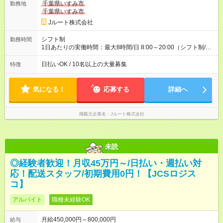
万円／週6日稼働 ・地方郊外エリア 月収40万円／週5日稼働 月
千葉県いすみ市
勤務地
収40万円~50万円／週6日稼働 ＜モデルイメージ＞ ■月収50万
千葉県いすみ市
円 (27歳男性/江東区在住)※元建築関係 1日150個配達×25日勤務
Jルート株式会社
(日休み) ■月収80万円(43歳男性/墨田区在住)※元営業 1日200個
配達×25日勤務(月休み) 【試用期間】試用期間なし
シフト制
勤務時間
1日あたりの実働時間：最大8時間/日 8:00～20:00（シフト制/実
働8時間） ※週5日勤務（場所次第では週4も有り） ※配達状況に
よって時間外での勤務可能性有り ※案件により多少の前後あり
日払いOK / 10名以上の大量募集
特徴
※配達が完了次第、帰社OKです
気になる！
応募する
詳細へ
掲載元企業名
Jルート株式会社
未読
◎経験者歓迎！月収45万円～/日払い・週払い対
応！配送スタッフ/初期費用0円！【JCSロジス
コ】
アルバイト
職種未経験OK
月給450,000円～800,000円
給与