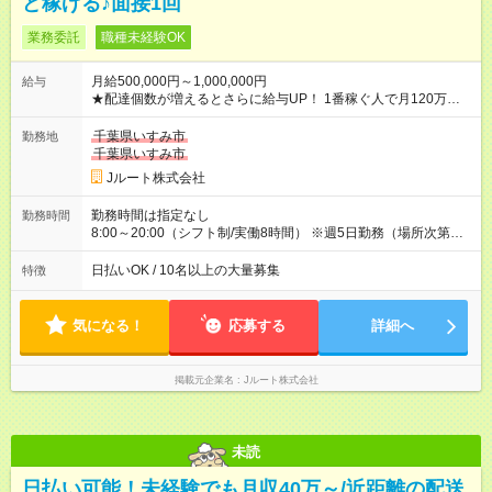
ど稼げる♪面接1回
業務委託
職種未経験OK
月給500,000円～1,000,000円
給与
★配達個数が増えるとさらに給与UP！ 1番稼ぐ人で月120万ほ
ど！ ・主要都市エリア 月収55万円／週5日稼働 月収65万~112
万円／週6日稼働 ・地方郊外エリア 月収40万円／週5日稼働 月
千葉県いすみ市
勤務地
収40万円~50万円／週6日稼働 ＜モデルイメージ＞ ■月収50万
千葉県いすみ市
円 (27歳男性/江東区在住)※元建築関係 1日150個配達×25日勤務
Jルート株式会社
(日休み) ■月収80万円(43歳男性/墨田区在住)※元営業 1日200個
配達×25日勤務(月休み) 【試用期間】試用期間なし
勤務時間は指定なし
勤務時間
8:00～20:00（シフト制/実働8時間） ※週5日勤務（場所次第で
は週4も有り） ※配達状況によって時間外での勤務可能性有り ※
案件により多少の前後あり ※配達が完了次第、帰社OKです
日払いOK / 10名以上の大量募集
特徴
気になる！
応募する
詳細へ
掲載元企業名
Jルート株式会社
未読
日払い可能！未経験でも月収40万～/近距離の配送