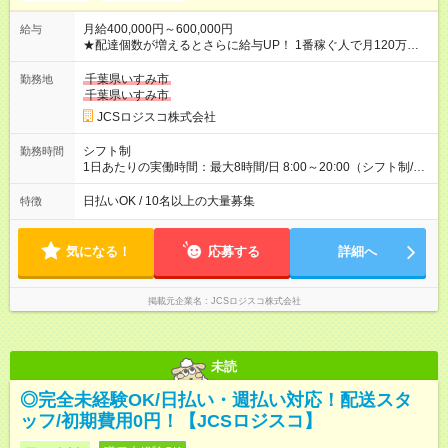
月給400,000円～600,000円
給与
★配達個数が増えるとさらに給与UP！ 1番稼ぐ人で月120万ほ
ど！ ・主要都市エリア 月収55万円／週5日稼働 月収65万~112
万円／週6日稼働 ・地方郊外エリア 月収40万円／週5日稼働 月
千葉県いすみ市
勤務地
収40万円~50万円／週6日稼働 ＜モデルイメージ＞ ■月収50万
千葉県いすみ市
円 (27歳男性/江東区在住)※元建築関係 1日150個配達×25日勤務
JCSロジスコ株式会社
(日休み) ■月収80万円(43歳男性/墨田区在住)※元営業 1日200個
配達×25日勤務(月休み) 【試用期間】試用期間なし
シフト制
勤務時間
1日あたりの実働時間：最大8時間/日 8:00～20:00（シフト制/実
働8時間） ※週5日勤務（場所次第では週4も有り） ※配達状況に
よって時間外での勤務可能性有り ※案件により多少の前後あり
日払いOK / 10名以上の大量募集
特徴
※配達が完了次第、帰社OKです
気になる！
応募する
詳細へ
掲載元企業名
JCSロジスコ株式会社
未読
◎完全未経験OK/日払い・週払い対応！配送スタ
ッフ/初期費用0円！【JCSロジスコ】