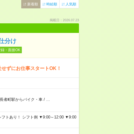
新着順
時給順
人気順
掲載日：2026.07.23
の仕分け
登録・面接OK
社せずにお仕事スタートOK！
長者町駅からバイク・車
/
…
り！ シフト例 ▼9:00～12:00 ▼9:00