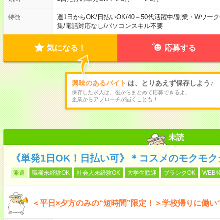
週1日からOK
/
日払いOK
/
40～50代活躍中
/
副業・Wワーク
特徴
集
/
電話対応なし
/
パソコンスキル不要
気になる！
応募する
興味のあるバイト
は、とりあえず保存しよう♪
保存した求人は、後からまとめて応募できるよ。
企業からアプローチが届くことも！
未読
《単発1日OK！日払い可》＊コスメのモクモク
派遣
職種未経験OK
社会人未経験OK
大学生歓迎
ブランクOK
WEB
＜平日×夕方のみの“短時間”限定！＞学校帰りに働