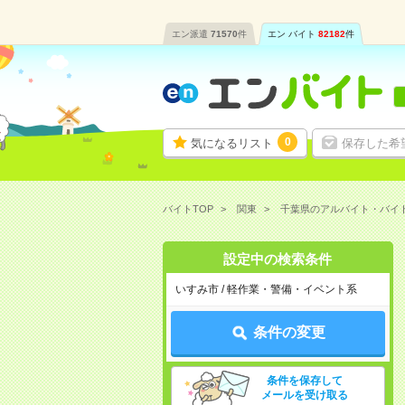
エン派遣
71570
件
エン バイト
82182
件
0
気になるリスト
保存した希
バイトTOP
関東
千葉県のアルバイト・バイ
設定中の検索条件
いすみ市 / 軽作業・警備・イベント系
条件の変更
条件を保存して
メールを受け取る