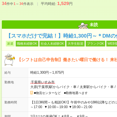
1,529
34
平均時給:
円
件中
1
～
34
件表示
未読
【スマホだけで完結！】時給1,300円～＊DM
派遣
職種未経験OK
社会人未経験OK
大学生歓迎
ブランクOK
WEB
【シフトは自己申告制】働きたい曜日で働ける！ 来
時給1,300円～1,875円
給与
千葉県いすみ市
勤務地
大原(千葉県)駅からバイク・車
/
太東駅からバイク・車
/
■物流センターなど ■勤務地選べます
【1日3時間～も相談OK!】午前中のみや18時以降などのシフトあ
勤務時間
～17:00 ▼10:00～19:00 ▼18:00～21:00
1日だけの単発OK！＃8月～ ＃9月～
期間