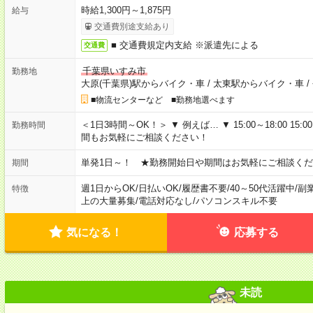
時給1,300円～1,875円
給与
交通費別途支給あり
■ 交通費規定内支給 ※派遣先による
交通費
千葉県いすみ市
勤務地
大原(千葉県)駅からバイク・車
/
太東駅からバイク・車
/
■物流センターなど ■勤務地選べます
＜1日3時間～OK！＞ ▼ 例えば… ▼ 15:00～18:00 15:00
勤務時間
間もお気軽にご相談ください！
単発1日～！ ★勤務開始日や期間はお気軽にご相談くだ
期間
週1日からOK
/
日払いOK
/
履歴書不要
/
40～50代活躍中
/
副
特徴
上の大量募集
/
電話対応なし
/
パソコンスキル不要
気になる！
応募する
未読