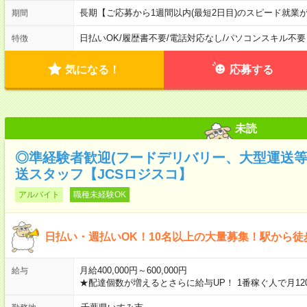
長期【ご応募から1週間以内(最短2日目)のスピード就業
期間
日払いOK
/
履歴書不要
/
電話対応なし
/
パソコンスキル不要
特徴
気になる！
応募する
未読
◎準経験者歓迎(フードデリバリー、大型運送
送スタッフ【JCSロジスコ】
アルバイト
職種未経験OK
日払い・週払いOK！10名以上の大量募集！駅から徒
月給400,000円～600,000円
給与
★配達個数が増えるとさらに給与UP！ 1番稼ぐ人で月12