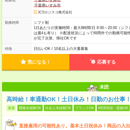
千葉県いすみ市
勤務地
千葉県いすみ市
JCSロジスコ株式会社
シフト制
勤務時間
1日あたりの実働時間：最大8時間/日 8:00～20:00（
は週4も有り） ※配達状況によって時間外での勤務可能性
が完了次第、帰社OKです
日払いOK / 10名以上の大量募集
特徴
気になる！
応募する
未読
高時給！車通勤OK！土日休み！日勤のお仕事
派遣
職種未経験OK
社会人未経験OK
ブランクOK
WEB登録・面接OK
直接雇用の可能性あり。基本土日祝休み！商品の入