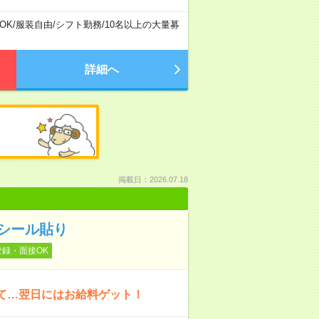
OK
/
服装自由
/
シフト勤務
/
10名以上の大量募
詳細へ
掲載日：2026.07.18
シール貼り
登録・面接OK
いて…翌日にはお給料ゲット！