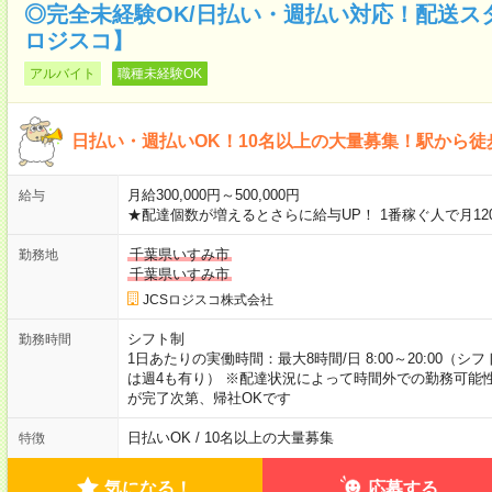
◎完全未経験OK/日払い・週払い対応！配送スタ
ロジスコ】
アルバイト
職種未経験OK
日払い・週払いOK！10名以上の大量募集！駅から徒
月給300,000円～500,000円
給与
★配達個数が増えるとさらに給与UP！ 1番稼ぐ人で月12
千葉県いすみ市
勤務地
千葉県いすみ市
JCSロジスコ株式会社
シフト制
勤務時間
1日あたりの実働時間：最大8時間/日 8:00～20:00（
は週4も有り） ※配達状況によって時間外での勤務可能性
が完了次第、帰社OKです
日払いOK / 10名以上の大量募集
特徴
気になる！
応募する