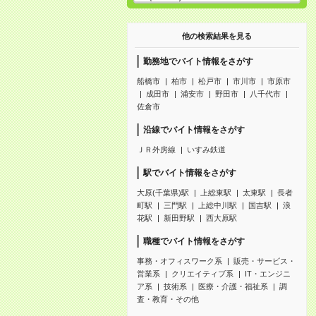
他の検索結果を見る
勤務地でバイト情報をさがす
船橋市
柏市
松戸市
市川市
市原市
成田市
浦安市
野田市
八千代市
佐倉市
沿線でバイト情報をさがす
ＪＲ外房線
いすみ鉄道
駅でバイト情報をさがす
大原(千葉県)駅
上総東駅
太東駅
長者
町駅
三門駅
上総中川駅
国吉駅
浪
花駅
新田野駅
西大原駅
職種でバイト情報をさがす
事務・オフィスワーク系
販売・サービス・
営業系
クリエイティブ系
IT・エンジニ
ア系
技術系
医療・介護・福祉系
調
査・教育・その他