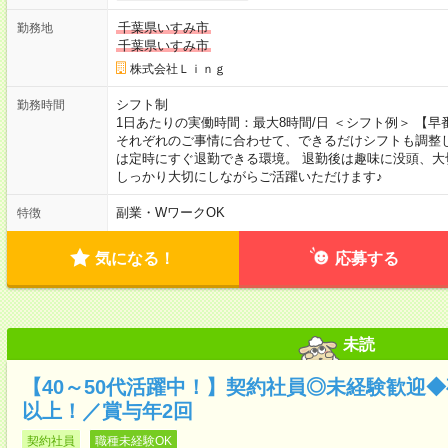
千葉県いすみ市
勤務地
千葉県いすみ市
株式会社Ｌｉｎｇ
シフト制
勤務時間
1日あたりの実働時間：最大8時間/日 ＜シフト例＞ 【早番】10:
それぞれのご事情に合わせて、できるだけシフトも調整し
は定時にすぐ退勤できる環境。 退勤後は趣味に没頭、
しっかり大切にしながらご活躍いただけます♪
副業・WワークOK
特徴
気になる！
応募する
未読
【40～50代活躍中！】契約社員◎未経験歓迎◆
以上！／賞与年2回
契約社員
職種未経験OK