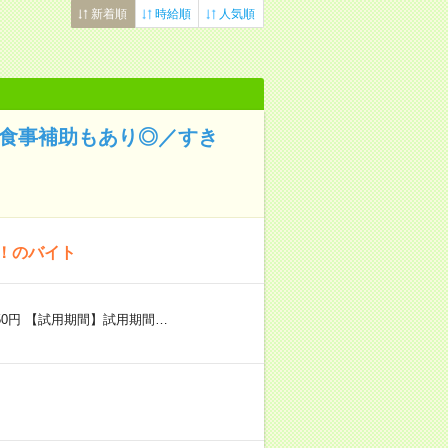
新着順
時給順
人気順
！食事補助もあり◎／すき
K！のバイト
50円 【試用期間】試用期間…