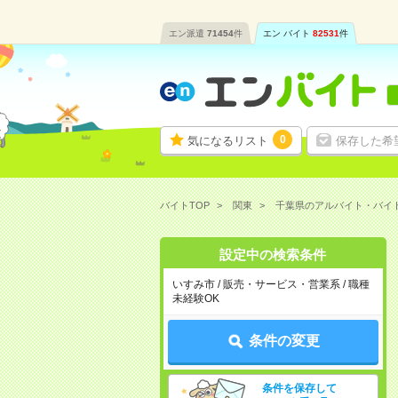
エン派遣
71454
件
エン バイト
82531
件
0
気になるリスト
保存した希
バイトTOP
関東
千葉県のアルバイト・バイ
設定中の検索条件
いすみ市 / 販売・サービス・営業系 / 職種
未経験OK
条件の変更
条件を保存して