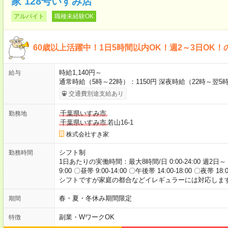
家 128号いすみ店
アルバイト
職種未経験OK
60歳以上活躍中！1日5時間以内OK！週2～3日OK！
時給1,140円～
給与
通常時給（5時～22時）：1150円 深夜時給（22時～翌5時
交通費別途支給あり
千葉県いすみ市
勤務地
千葉県いすみ市
若山16-1
株式会社すき家
シフト制
勤務時間
1日あたりの実働時間：最大8時間/日 0:00-24:00 週2日～
9:00 〇昼帯 9:00-14:00 〇午後帯 14:00-18:00 〇夜帯 18
シフトですが家庭の都合などイレギュラーには対応します
春・夏・冬休み期間限定
期間
副業・WワークOK
特徴