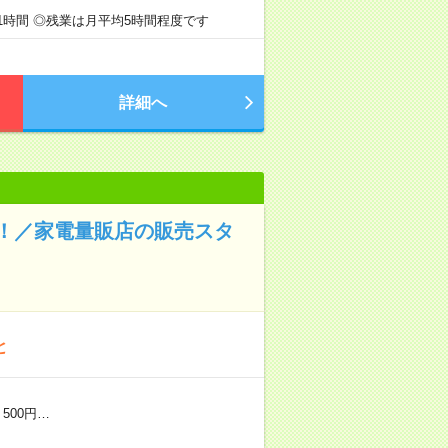
1時間 ◎残業は月平均5時間程度です
詳細へ
！／家電量販店の販売スタ
と
500円…