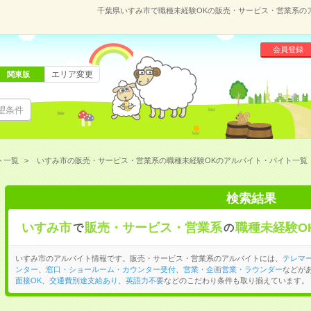
千葉県いすみ市で職種未経験OKの販売・サービス・営業系の
会員登録
エリア変更
関東版
望条件
ト一覧
いすみ市の販売・サービス・営業系の職種未経験OKのアルバイト・バイト一覧
検索結果
いすみ市
販売・サービス・営業系
職種未経験O
で
の
いすみ市のアルバイト情報です。販売・サービス・営業系のアルバイトには、
テレマ
ンター
、
窓口・ショールーム・カウンター受付
、
営業・企画営業・ラウンダー
などが
面接OK
、
交通費別途支給あり
、
英語力不要
などのこだわり条件も取り揃えています。