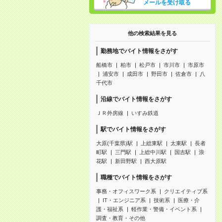
メールを受け取る
他の検索結果を見る
勤務地でバイト情報をさがす
船橋市
柏市
松戸市
市川市
市原市
浦安市
成田市
野田市
佐倉市
八
千代市
沿線でバイト情報をさがす
ＪＲ外房線
いすみ鉄道
駅でバイト情報をさがす
大原(千葉県)駅
上総東駅
太東駅
長者
町駅
三門駅
上総中川駅
国吉駅
浪
花駅
新田野駅
西大原駅
職種でバイト情報をさがす
事務・オフィスワーク系
クリエイティブ系
IT・エンジニア系
技術系
医療・介
護・福祉系
軽作業・警備・イベント系
調査・教育・その他