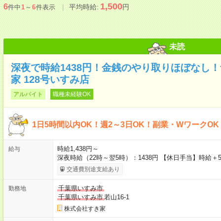
1,500
6
平均時給:
円
件中
1
～
6
件表示
未読
深夜で時給1438円！金銭のやり取りほぼなし
家 128号いすみ店
アルバイト
職種未経験OK
1日5時間以内OK！週2～3日OK！副業・WワークO
時給1,438円～
給与
深夜時給（22時～翌5時）：1438円 【休日手当】時給＋
交通費別途支給あり
千葉県いすみ市
勤務地
千葉県いすみ市
若山16-1
株式会社すき家