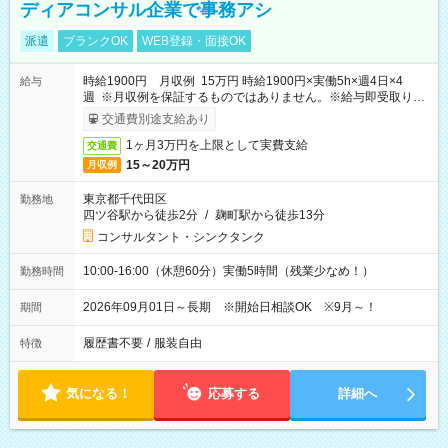
ディアコンサル企業で事務アシ
派遣
ブランクOK
WEB登録・面接OK
時給1900円 月収例 15万円 時給1900円×実働5h×週4日×4
給与
週 ※月収例を保証するものではありません。※給与即受取りサ
ービス利用可（利用条件有）
交通費別途支給あり
1ヶ月3万円を上限として実費支給
交通費
15～20万円
月収例
東京都千代田区
勤務地
四ツ谷駅から徒歩2分
/
麹町駅から徒歩13分
コンサルタント・シンクタンク
10:00-16:00（休憩60分）実働5時間（残業少なめ！）
勤務時間
2026年09月01日～長期 ※開始日相談OK ※9月～！
期間
履歴書不要
/
服装自由
特徴
気になる！
応募する
詳細へ