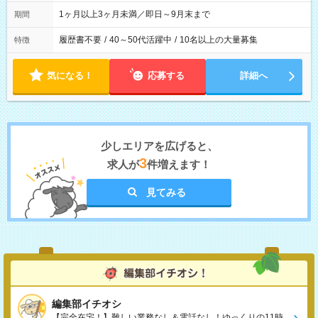
1ヶ月以上3ヶ月未満／即日～9月末まで
期間
履歴書不要
/
40～50代活躍中
/
10名以上の大量募集
特徴
気になる！
応募する
詳細へ
少しエリアを広げると、
3
求人が
件増えます！
見てみる
編集部イチオシ
【完全在宅！】難しい業務なし＆電話なし！ゆっくりの11時