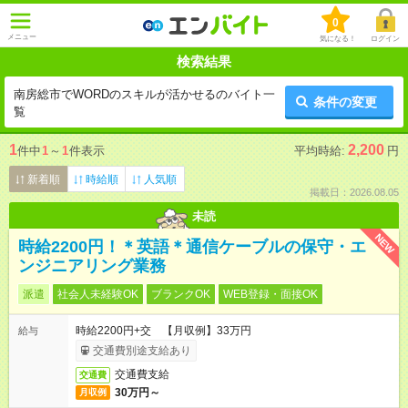
0
メニュー
気になる！
ログイン
検索結果
南房総市でWORDのスキルが活かせるのバイト一
条件の変更
覧
1
2,200
件中
1
～
1
件表示
平均時給:
円
新着順
時給順
人気順
掲載日：2026.08.05
未読
NEW
時給2200円！＊英語＊通信ケーブルの保守・エ
ンジニアリング業務
派遣
社会人未経験OK
ブランクOK
WEB登録・面接OK
時給2200円+交 【月収例】33万円
給与
交通費別途支給あり
交通費支給
交通費
30万円～
月収例