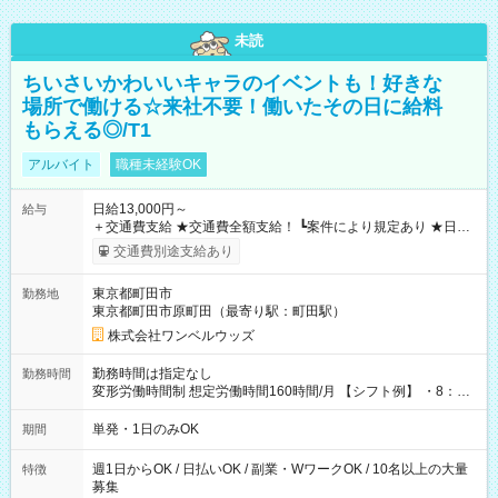
未読
ちいさいかわいいキャラのイベントも！好きな
場所で働ける☆来社不要！働いたその日に給料
もらえる◎/T1
アルバイト
職種未経験OK
日給13,000円～
給与
＋交通費支給 ★交通費全額支給！ ┗案件により規定あり ★日払
いOK！（規定あり） ┗働いたその日に現金GET♪ お仕事後はコ
交通費別途支給あり
ンビニATMから 日払い分を引き落とせます！ 【試用期間】試
用期間なし
東京都町田市
勤務地
東京都町田市原町田（最寄り駅：町田駅）
株式会社ワンベルウッズ
勤務時間は指定なし
勤務時間
変形労働時間制 想定労働時間160時間/月 【シフト例】 ・8：00
～21：00
単発・1日のみOK
期間
週1日からOK / 日払いOK / 副業・WワークOK / 10名以上の大量
特徴
募集