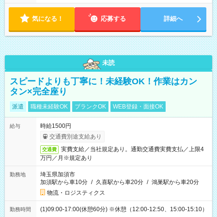
気になる！
応募する
詳細へ
未読
スピードよりも丁寧に！未経験OK！作業はカン
タン×完全座り
派遣
職種未経験OK
ブランクOK
WEB登録・面接OK
時給1500円
給与
交通費別途支給あり
実費支給／当社規定あり。通勤交通費実費支払／上限4
交通費
万円／月※規定あり
埼玉県加須市
勤務地
加須駅から車10分
/
久喜駅から車20分
/
鴻巣駅から車20分
物流・ロジスティクス
(1)09:00-17:00(休憩60分) ※休憩（12:00-12:50、15:00-15:10）
勤務時間