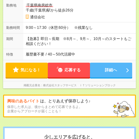
千葉県南房総市
勤務地
千歳(千葉県)駅から徒歩26分
通信会社
9:00～17:30（休憩:60分） ※残業なし
勤務時間
【急募】即日～長期 ※8月～、9月～、10月～のスタートもご
期間
相談ください！
履歴書不要
/
40～50代活躍中
特徴
気になる！
応募する
詳細へ
掲載元企業名
株式会社スタッフサービス ＩＴソリューションブロック
興味のあるバイト
は、とりあえず保存しよう♪
保存した求人は、後からまとめて応募できるよ。
企業からアプローチが届くことも！
少しエリアを広げると、