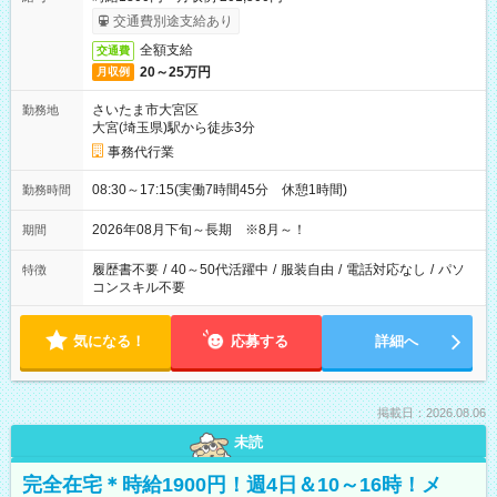
交通費別途支給あり
全額支給
交通費
20～25万円
月収例
さいたま市大宮区
勤務地
大宮(埼玉県)駅から徒歩3分
事務代行業
08:30～17:15(実働7時間45分 休憩1時間)
勤務時間
2026年08月下旬～長期 ※8月～！
期間
履歴書不要
/
40～50代活躍中
/
服装自由
/
電話対応なし
/
パソ
特徴
コンスキル不要
気になる！
応募する
詳細へ
掲載日：2026.08.06
未読
完全在宅＊時給1900円！週4日＆10～16時！メ