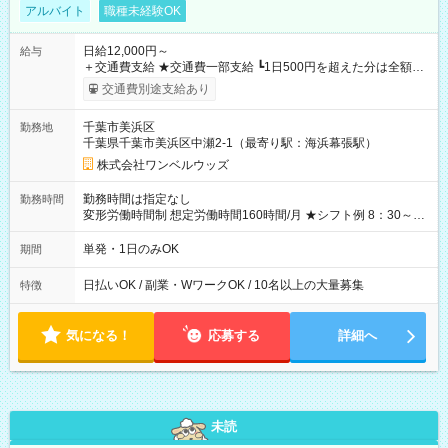
アルバイト
職種未経験OK
日給12,000円～
給与
＋交通費支給 ★交通費一部支給 ┗1日500円を超えた分は全額支
給！ ※往復500円以内の方は自己負担となります ★日払いOK！
交通費別途支給あり
（規定あり） ┗働いたその日に現金GET♪ お仕事後はコンビニ
ATMから 日払い分を引き落とせます！ 【試用期間】試用期間
千葉市美浜区
勤務地
なし
千葉県千葉市美浜区中瀬2-1（最寄り駅：海浜幕張駅）
株式会社ワンベルウッズ
勤務時間は指定なし
勤務時間
変形労働時間制 想定労働時間160時間/月 ★シフト例 8：30～
19：00
単発・1日のみOK
期間
日払いOK / 副業・WワークOK / 10名以上の大量募集
特徴
気になる！
応募する
詳細へ
未読