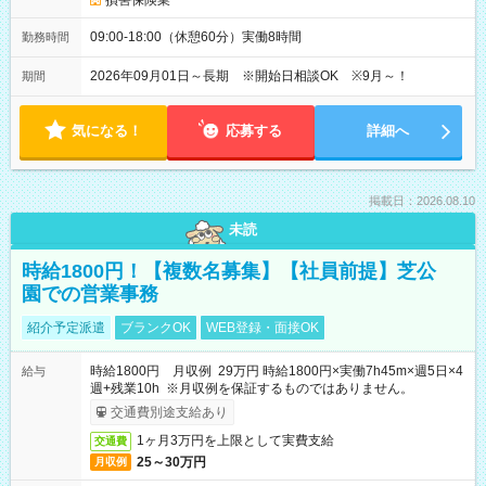
損害保険業
09:00-18:00（休憩60分）実働8時間
勤務時間
2026年09月01日～長期 ※開始日相談OK ※9月～！
期間
気になる！
応募する
詳細へ
掲載日：2026.08.10
未読
時給1800円！【複数名募集】【社員前提】芝公
園での営業事務
紹介予定派遣
ブランクOK
WEB登録・面接OK
時給1800円 月収例 29万円 時給1800円×実働7h45m×週5日×4
給与
週+残業10h ※月収例を保証するものではありません。
交通費別途支給あり
1ヶ月3万円を上限として実費支給
交通費
25～30万円
月収例