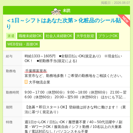
掲載日：2026.08.07
未読
NEW
＜1日～シフトはあなた次第＞化粧品のシール貼
り
派遣
職種未経験OK
社会人未経験OK
大学生歓迎
ブランクOK
WEB登録・面接OK
時給1333～1605円 ■全額日払いOK(規定あり) ※現金払い
給与
OK！ ■初勤務手当(規定による)
千葉県富里市
勤務地
富里市など、勤務地多数！ご希望の勤務地をご相談ください。
大手物流企業
9:00～17:00（休憩60分） 9:00～18:00（休憩60分） 21:00～翌
勤務時間
6:00（休憩60分） 20:00～翌5:00（休憩60分） ほかにも下記の
シフトあり！ ■10:00～18:00 ■12:00～21:00 ■15:00～21:00
■17:00～21:00 ■22:00～翌6:00 など ※お仕事、勤務地により
【急募＊即日スタートOK】登録後は好きな時に働けます！（業
期間
勤務時間帯は異なります
法に基づく規定あり）
週1日からOK
/
日払いOK
/
履歴書不要
/
40～50代活躍中
/
副
特徴
業・WワークOK
/
服装自由
/
シフト勤務
/
10名以上の大量募
集
/
電話対応なし
/
パソコンスキル不要