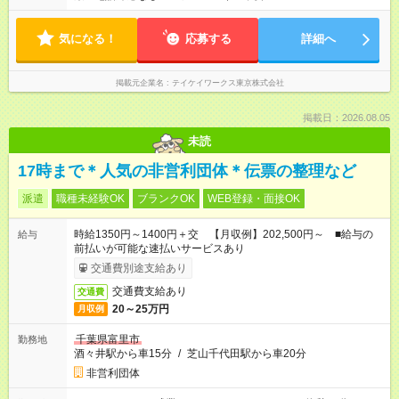
気になる！
応募する
詳細へ
掲載元企業名
テイケイワークス東京株式会社
掲載日：2026.08.05
未読
17時まで＊人気の非営利団体＊伝票の整理など
派遣
職種未経験OK
ブランクOK
WEB登録・面接OK
時給1350円～1400円＋交 【月収例】202,500円～ ■給与の
給与
前払いが可能な速払いサービスあり
交通費別途支給あり
交通費支給あり
交通費
20～25万円
月収例
千葉県富里市
勤務地
酒々井駅から車15分
/
芝山千代田駅から車20分
非営利団体