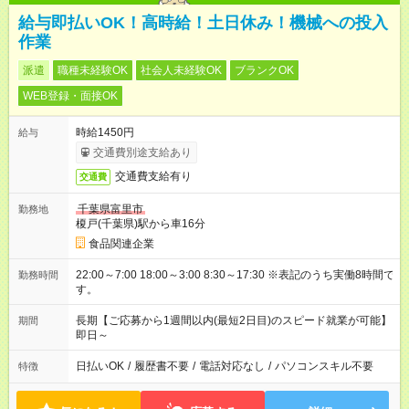
給与即払いOK！高時給！土日休み！機械への投入
作業
派遣
職種未経験OK
社会人未経験OK
ブランクOK
WEB登録・面接OK
時給1450円
給与
交通費別途支給あり
交通費支給有り
交通費
千葉県富里市
勤務地
榎戸(千葉県)駅から車16分
食品関連企業
22:00～7:00 18:00～3:00 8:30～17:30 ※表記のうち実働8時間で
勤務時間
す。
長期【ご応募から1週間以内(最短2日目)のスピード就業が可能】
期間
即日～
日払いOK
/
履歴書不要
/
電話対応なし
/
パソコンスキル不要
特徴