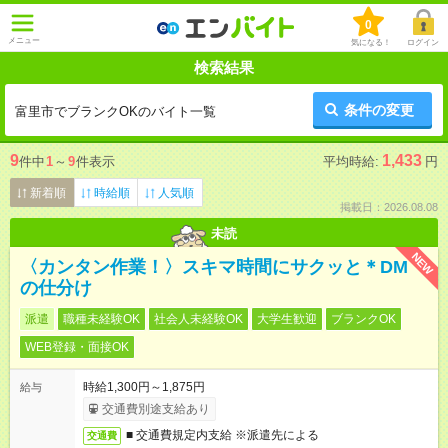
0
メニュー
気になる！
ログイン
検索結果
条件の変更
富里市でブランクOKのバイト一覧
9
1,433
件中
1
～
9
件表示
平均時給:
円
新着順
時給順
人気順
掲載日：2026.08.08
未読
NEW
〈カンタン作業！〉スキマ時間にサクッと＊DM
の仕分け
派遣
職種未経験OK
社会人未経験OK
大学生歓迎
ブランクOK
WEB登録・面接OK
時給1,300円～1,875円
給与
交通費別途支給あり
■ 交通費規定内支給 ※派遣先による
交通費