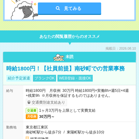
見てみる
あなたの閲覧履歴からのオススメ
掲載日：2026.08.10
未読
時給1800円！【社員前提】南砂町での営業事務
紹介予定派遣
ブランクOK
WEB登録・面接OK
時給1800円 月収例 30万円 時給1800円×実働8h×週5日×4週
給与
+残業9h ※月収例を保証するものではありません。
交通費別途支給あり
1ヶ月3万円を上限として実費支給
交通費
30万円～
月収例
東京都江東区
勤務地
南砂町駅から徒歩7分
/
東陽町駅から徒歩10分