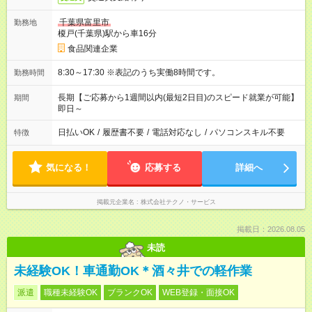
千葉県富里市
勤務地
榎戸(千葉県)駅から車16分
食品関連企業
8:30～17:30 ※表記のうち実働8時間です。
勤務時間
長期【ご応募から1週間以内(最短2日目)のスピード就業が可能】
期間
即日～
日払いOK
/
履歴書不要
/
電話対応なし
/
パソコンスキル不要
特徴
気になる！
応募する
詳細へ
掲載元企業名
株式会社テクノ・サービス
掲載日：2026.08.05
未読
未経験OK！車通勤OK＊酒々井での軽作業
派遣
職種未経験OK
ブランクOK
WEB登録・面接OK