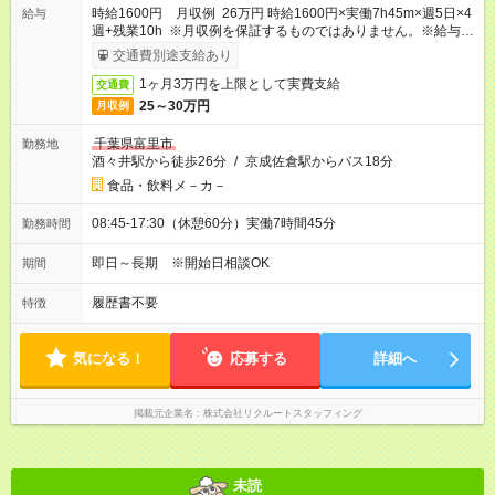
時給1600円 月収例 26万円 時給1600円×実働7h45m×週5日×4
給与
週+残業10h ※月収例を保証するものではありません。※給与即
受取りサービス利用可（利用条件有）
交通費別途支給あり
1ヶ月3万円を上限として実費支給
交通費
25～30万円
月収例
千葉県富里市
勤務地
酒々井駅から徒歩26分
/
京成佐倉駅からバス18分
食品・飲料メ－カ－
08:45-17:30（休憩60分）実働7時間45分
勤務時間
即日～長期 ※開始日相談OK
期間
履歴書不要
特徴
気になる！
応募する
詳細へ
掲載元企業名
株式会社リクルートスタッフィング
未読