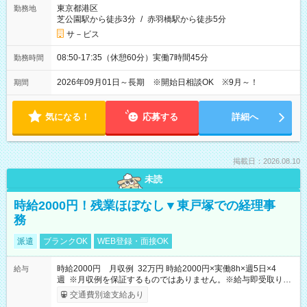
東京都港区
勤務地
芝公園駅から徒歩3分
/
赤羽橋駅から徒歩5分
サ－ビス
08:50-17:35（休憩60分）実働7時間45分
勤務時間
2026年09月01日～長期 ※開始日相談OK ※9月～！
期間
気になる！
応募する
詳細へ
掲載日：2026.08.10
未読
時給2000円！残業ほぼなし▼東戸塚での経理事
務
派遣
ブランクOK
WEB登録・面接OK
時給2000円 月収例 32万円 時給2000円×実働8h×週5日×4
給与
週 ※月収例を保証するものではありません。※給与即受取りサ
ービス利用可（利用条件有）
交通費別途支給あり