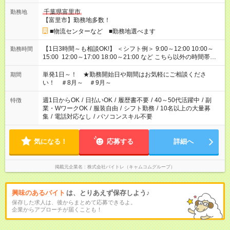
千葉県富里市
勤務地
【富里市】勤務地多数！
■物流センターなど ■勤務地選べます
【1日3時間～も相談OK!】 ＜シフト例＞ 9:00～12:00 10:00～
勤務時間
15:00 12:00～17:00 18:00～21:00 など こちら以外の時間帯も
お気軽にご相談ください！
単発1日～！ ★勤務開始日や期間はお気軽にご相談くださ
期間
い！ ＃8月～ ＃9月～
週1日からOK
/
日払いOK
/
履歴書不要
/
40～50代活躍中
/
副
特徴
業・WワークOK
/
服装自由
/
シフト勤務
/
10名以上の大量募
集
/
電話対応なし
/
パソコンスキル不要
気になる！
応募する
詳細へ
掲載元企業名
株式会社バイトレ（キャムコムグループ）
興味のあるバイト
は、とりあえず保存しよう♪
保存した求人は、後からまとめて応募できるよ。
企業からアプローチが届くことも！