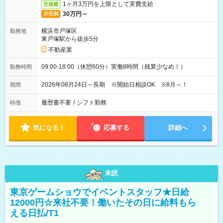
1ヶ月3万円を上限として実費支給
交通費
30万円～
月収例
横浜市戸塚区
勤務地
東戸塚駅から徒歩5分
不動産業
09:00-18:00（休憩60分）実働8時間（残業少なめ！）
勤務時間
2026年08月24日～長期 ※開始日相談OK ※8月～！
期間
履歴書不要
/
シフト勤務
特徴
気になる！
応募する
詳細へ
未読
東京ゲームショウでイベントスタッフ★日給
12000円☆来社不要！働いたその日に給料もら
える日払/T1