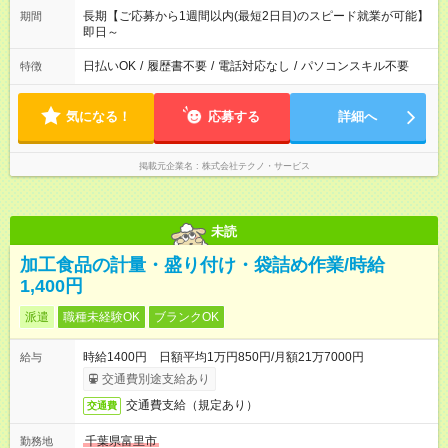
長期【ご応募から1週間以内(最短2日目)のスピード就業が可能】
期間
即日～
日払いOK
/
履歴書不要
/
電話対応なし
/
パソコンスキル不要
特徴
気になる！
応募する
詳細へ
掲載元企業名
株式会社テクノ・サービス
未読
加工食品の計量・盛り付け・袋詰め作業/時給
1,400円
派遣
職種未経験OK
ブランクOK
時給1400円 日額平均1万円850円/月額21万7000円
給与
交通費別途支給あり
交通費支給（規定あり）
交通費
千葉県富里市
勤務地