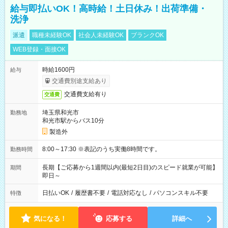
給与即払いOK！高時給！土日休み！出荷準備・
洗浄
派遣
職種未経験OK
社会人未経験OK
ブランクOK
WEB登録・面接OK
時給1600円
給与
交通費別途支給あり
交通費支給有り
交通費
埼玉県和光市
勤務地
和光市駅からバス10分
製造外
8:00～17:30 ※表記のうち実働8時間です。
勤務時間
長期【ご応募から1週間以内(最短2日目)のスピード就業が可能】
期間
即日～
日払いOK
/
履歴書不要
/
電話対応なし
/
パソコンスキル不要
特徴
気になる！
応募する
詳細へ