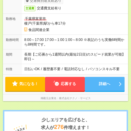
交通費別途支給あり
交通費支給有り
交通費
千葉県富里市
勤務地
榎戸(千葉県)駅から車17分
食品関連企業
8:00～17:00 17:00～1:00 1:00～8:00 ※表記のうち実働6時間か
勤務時間
ら8時間です。
長期【ご応募から1週間以内(最短2日目)のスピード就業が可能】
期間
即日～
日払いOK
/
履歴書不要
/
電話対応なし
/
パソコンスキル不要
特徴
気になる！
応募する
詳細へ
掲載元企業名
株式会社テクノ・サービス
少しエリアを広げると、
276
求人が
件増えます！