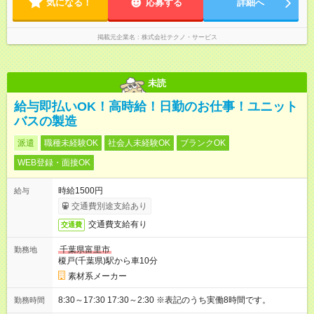
気になる！
応募する
詳細へ
掲載元企業名
株式会社テクノ・サービス
未読
給与即払いOK！高時給！日勤のお仕事！ユニット
バスの製造
派遣
職種未経験OK
社会人未経験OK
ブランクOK
WEB登録・面接OK
時給1500円
給与
交通費別途支給あり
交通費支給有り
交通費
千葉県富里市
勤務地
榎戸(千葉県)駅から車10分
素材系メーカー
8:30～17:30 17:30～2:30 ※表記のうち実働8時間です。
勤務時間