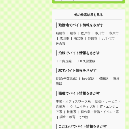
他の検索結果を見る
勤務地でバイト情報をさがす
船橋市
柏市
松戸市
市川市
市原市
成田市
浦安市
野田市
八千代市
佐倉市
沿線でバイト情報をさがす
ＪＲ内房線
ＪＲ久留里線
駅でバイト情報をさがす
長浦(千葉県)駅
袖ケ浦駅
横田駅
東横
田駅
職種でバイト情報をさがす
事務・オフィスワーク系
販売・サービス・
営業系
クリエイティブ系
IT・エンジニ
ア系
技術系
軽作業・警備・イベント系
調査・教育・その他
こだわりでバイト情報をさがす