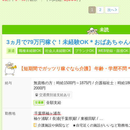
1
2
次へ
未読
3ヵ月で79万円稼ぐ！未経験OK＊おばあちゃ
派遣
職種未経験OK
社会人未経験OK
ブランクOK
WEB登録・面接OK
【短期間でガッツリ稼ぐなら介護】 年齢・学歴不問＊
無資格の方：時給1500円～1875円 / 介護福祉士：時給180
給与
2000円
交通費別途支給あり
全額支給
交通費
千葉県袖ヶ浦市
勤務地
袖ケ浦駅
/
長浦(千葉県)駅
/
東横田駅
/
…
介護施設や病院など ★自宅近くの施設がいいなど勤務地