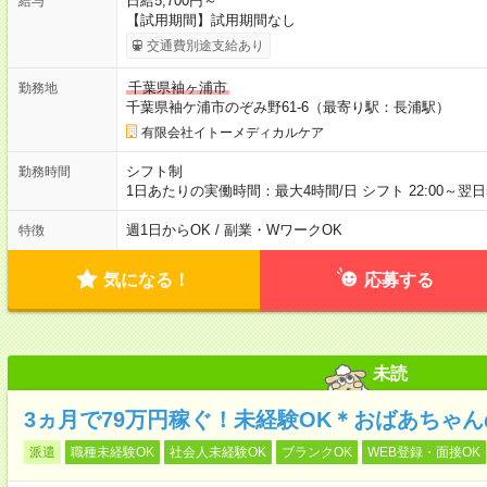
日給5,700円～
給与
【試用期間】試用期間なし
交通費別途支給あり
千葉県袖ヶ浦市
勤務地
千葉県袖ケ浦市のぞみ野61-6（最寄り駅：長浦駅）
有限会社イトーメディカルケア
シフト制
勤務時間
1日あたりの実働時間：最大4時間/日 シフト 22:00～翌日5
週1日からOK / 副業・WワークOK
特徴
気になる！
応募する
未読
3ヵ月で79万円稼ぐ！未経験OK＊おばあちゃ
派遣
職種未経験OK
社会人未経験OK
ブランクOK
WEB登録・面接OK