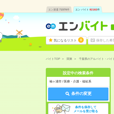
エン派遣
71570
件
エン バイト
82182
件
0
気になるリスト
保存した希
バイトTOP
関東
千葉県のアルバイト・バイ
設定中の検索条件
袖ヶ浦市 / 医療・介護・福祉系
条件の変更
条件を保存して
メールを受け取る