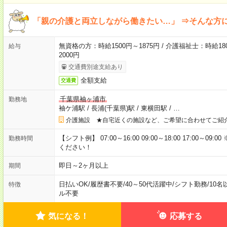
「親の介護と両立しながら働きたい…」 ⇒そんな方
無資格の方：時給1500円～1875円 / 介護福祉士：時給180
給与
2000円
交通費別途支給あり
全額支給
交通費
千葉県袖ヶ浦市
勤務地
袖ケ浦駅
/
長浦(千葉県)駅
/
東横田駅
/
…
介護施設 ★自宅近くの施設など、ご希望に合わせてご紹
【シフト例】 07:00～16:00 09:00～18:00 17:00
勤務時間
ください！
即日～2ヶ月以上
期間
日払いOK
/
履歴書不要
/
40～50代活躍中
/
シフト勤務
/
10名
特徴
ル不要
気になる！
応募する