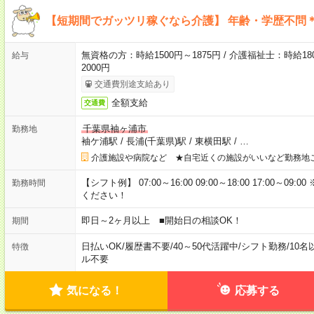
【短期間でガッツリ稼ぐなら介護】 年齢・学歴不問＊
無資格の方：時給1500円～1875円 / 介護福祉士：時給180
給与
2000円
交通費別途支給あり
全額支給
交通費
千葉県袖ヶ浦市
勤務地
袖ケ浦駅
/
長浦(千葉県)駅
/
東横田駅
/
…
介護施設や病院など ★自宅近くの施設がいいなど勤務地
【シフト例】 07:00～16:00 09:00～18:00 17:00
勤務時間
ください！
即日～2ヶ月以上 ■開始日の相談OK！
期間
日払いOK
/
履歴書不要
/
40～50代活躍中
/
シフト勤務
/
10名
特徴
ル不要
気になる！
応募する