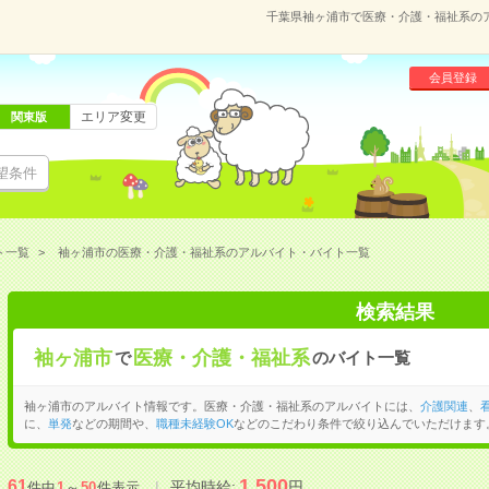
千葉県袖ヶ浦市で医療・介護・福祉系の
会員登録
エリア変更
関東版
望条件
ト一覧
袖ヶ浦市の医療・介護・福祉系のアルバイト・バイト一覧
検索結果
袖ヶ浦市
医療・介護・福祉系
で
のバイト一覧
袖ヶ浦市のアルバイト情報です。医療・介護・福祉系のアルバイトには、
介護関連
、
に、
単発
などの期間や、
職種未経験OK
などのこだわり条件で絞り込んでいただけます
1,500
61
平均時給:
円
件中
1
～
50
件表示