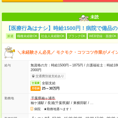
未読
【医療行為はナシ】時給1500円！病院で備品
派遣
職種未経験OK
社会人未経験OK
ブランクOK
WEB登録・面接OK
＼未経験さん必見／ モクモク・コツコツ作業がメイ
無資格の方：時給1500円～1875円 / 介護福祉士：時給180
給与
2000円
交通費別途支給あり
全額支給
交通費
25～30万円
月収例
千葉県袖ヶ浦市
勤務地
袖ケ浦駅
/
長浦(千葉県)駅
/
東横田駅
/
…
病院 ★勤務地選べます！