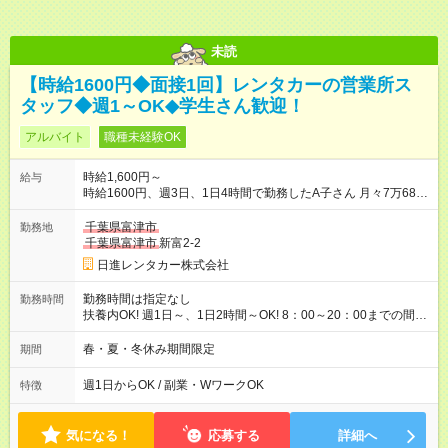
未読
【時給1600円◆面接1回】レンタカーの営業所ス
タッフ◆週1～OK◆学生さん歓迎！
アルバイト
職種未経験OK
時給1,600円～
給与
時給1600円、週3日、1日4時間で勤務したA子さん 月々7万6800
円収入（月4週換算で計算した目安金額です） 【試用期間】試用
期間なし
千葉県富津市
勤務地
千葉県富津市
新富2-2
日進レンタカー株式会社
勤務時間は指定なし
勤務時間
扶養内OK! 週1日～、1日2時間～OK! 8：00～20：00までの間
で、1～8時間 2か月限定、 1ヶ月、100時間まで
春・夏・冬休み期間限定
期間
週1日からOK / 副業・WワークOK
特徴
気になる！
応募する
詳細へ