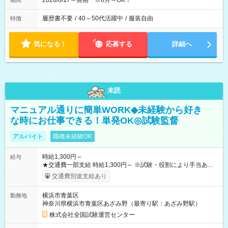
2026/8/17～長期 ※8月～OK！
期間
履歴書不要
/
40～50代活躍中
/
服装自由
特徴
気になる！
応募する
詳細へ
未読
マニュアル通りに簡単WORK◆未経験から好き
な時にお仕事できる！単発OK◎試験監督
アルバイト
職種未経験OK
時給1,300円～
給与
★交通費一部支給 時給1,300円～ ※試験・役割により手当あり
※勤務回数により昇給あり 【即給（前払い）オプションあ
交通費別途支給あり
り！】 希望される場合、勤務から1週間ほどで給与の一部を受け
取れます。 ※手数料418円がかかります。 【過去試験日の収入
横浜市青葉区
勤務地
例】 ・河合塾模擬試験 8:30～17:30（休憩1時間） 時給1,300円
神奈川県横浜市青葉区あざみ野（最寄り駅：あざみ野駅）
×8時間＝日収10,400円＋交通費 ※当日の役割により時給＋100
円の場合あり ・国家試験 7:00～13:30（休憩なし） 時給1,300
株式会社全国試験運営センター
円（役割手当＋100円）×6時間＝日収8,400円＋交通費 【試用期