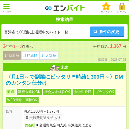
0
メニュー
気になる！
ログイン
検索結果
条件の変更
富津市で60歳以上活躍中のバイト一覧
3
1,367
件中
1
～
3
件表示
平均時給:
円
新着順
時給順
人気順
掲載日：2026.07.25
未読
〈月1日～で副業にピッタリ＊時給1,300円～〉DM
のカンタン仕分け
派遣
職種未経験OK
社会人未経験OK
大学生歓迎
ブランクOK
WEB登録・面接OK
時給1,300円～1,875円
給与
交通費別途支給あり
■ 交通費規定内支給 ※派遣先による
交通費