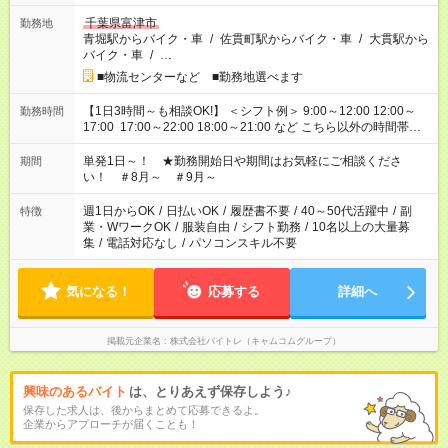
千葉県富津市
勤務地
青堀駅からバイク・車
/
佐貫町駅からバイク・車
/
大貫駅から
バイク・車
/
…
■物流センターなど ■勤務地選べます
【1日3時間～も相談OK!】 ＜シフト例＞ 9:00～12:00 12:00～
勤務時間
17:00 17:00～22:00 18:00～21:00 など こちら以外の時間帯も
お気軽にご相談ください！
単発1日～！ ★勤務開始日や期間はお気軽にご相談くださ
期間
い！ ＃8月～ ＃9月～
週1日からOK
/
日払いOK
/
履歴書不要
/
40～50代活躍中
/
副
特徴
業・WワークOK
/
服装自由
/
シフト勤務
/
10名以上の大量募
集
/
電話対応なし
/
パソコンスキル不要
気になる！
応募する
詳細へ
掲載元企業名
株式会社バイトレ（キャムコムグループ）
興味のあるバイト
は、とりあえず保存しよう♪
保存した求人は、後からまとめて応募できるよ。
企業からアプローチが届くことも！