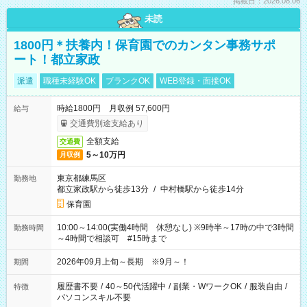
掲載日：2026.08.06
未読
1800円＊扶養内！保育園でのカンタン事務サポ
ート！都立家政
派遣
職種未経験OK
ブランクOK
WEB登録・面接OK
時給1800円 月収例 57,600円
給与
交通費別途支給あり
全額支給
交通費
5～10万円
月収例
東京都練馬区
勤務地
都立家政駅から徒歩13分
/
中村橋駅から徒歩14分
保育園
10:00～14:00(実働4時間 休憩なし) ※9時半～17時の中で3時間
勤務時間
～4時間で相談可 #15時まで
2026年09月上旬～長期 ※9月～！
期間
履歴書不要
/
40～50代活躍中
/
副業・WワークOK
/
服装自由
/
特徴
パソコンスキル不要