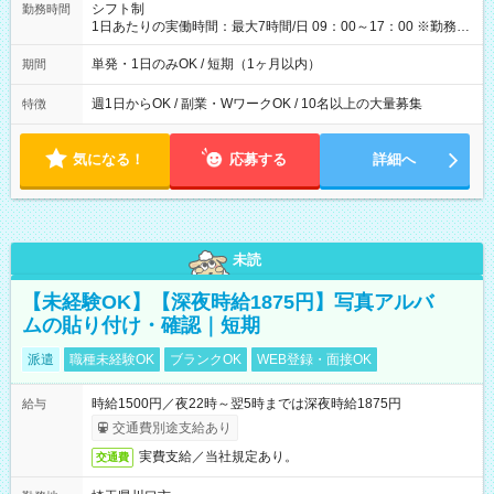
間】試用期間なし
シフト制
勤務時間
1日あたりの実働時間：最大7時間/日 09：00～17：00 ※勤務時
間は 試験により異なります。
単発・1日のみOK / 短期（1ヶ月以内）
期間
週1日からOK / 副業・WワークOK / 10名以上の大量募集
特徴
気になる！
応募する
詳細へ
未読
【未経験OK】【深夜時給1875円】写真アルバ
ムの貼り付け・確認｜短期
派遣
職種未経験OK
ブランクOK
WEB登録・面接OK
時給1500円／夜22時～翌5時までは深夜時給1875円
給与
交通費別途支給あり
実費支給／当社規定あり。
交通費