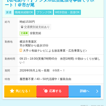
【在宅あり！】デジタル広告配信を事務でサポ
ート！＠市が尾
派遣
職種未経験OK
ブランクOK
WEB登録・面接OK
時給1530円
給与
交通費別途支給あり
全額支給
交通費
横浜市青葉区
勤務地
市が尾駅から徒歩10分
大手☆有線テレビによる放送事業・広告事業など♪
09:15～18:00(実働7時間45分 休憩1時間) ※朝ゆっくりが嬉し
勤務時間
い！
2026年09月上旬～長期 ※9月～！
期間
履歴書不要
/
40～50代活躍中
/
服装自由
特徴
気になる！
応募する
詳細へ