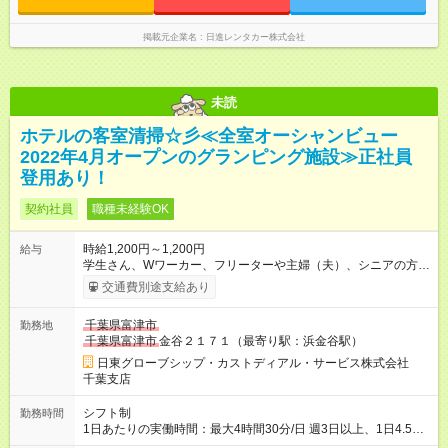
掲載元企業名
日進レンタカー株式会社
未読
ホテルの客室清掃☆彡≪全室オーシャンビュー
2022年4月オープンのグランピング施設≫正社員
登用あり！
契約社員
職種未経験OK
時給1,200円～1,200円
給与
学生さん、Wワーカー、フリーターや主婦（夫）、シニアの方ま
で 幅広い年齢層が活躍中です！ 【試用期間】試用期間なし
交通費別途支給あり
千葉県富津市
勤務地
千葉県富津市
金谷２１７１（最寄り駅：浜金谷駅）
日東グローブシップ・カストディアル・サービス株式会社
千葉支店
シフト制
勤務時間
1日あたりの実働時間：最大4時間30分/日 週3日以上、1日4.5時
間以上 9:30～14:00or10:00～14:30（実働4.5時間）