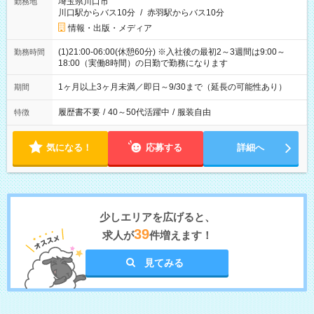
埼玉県川口市
勤務地
川口駅からバス10分
/
赤羽駅からバス10分
情報・出版・メディア
(1)21:00-06:00(休憩60分) ※入社後の最初2～3週間は9:00～
勤務時間
18:00（実働8時間）の日勤で勤務になります
1ヶ月以上3ヶ月未満／即日～9/30まで（延長の可能性あり）
期間
履歴書不要
/
40～50代活躍中
/
服装自由
特徴
気になる！
応募する
詳細へ
少しエリアを広げると、
39
求人が
件増えます！
見てみる