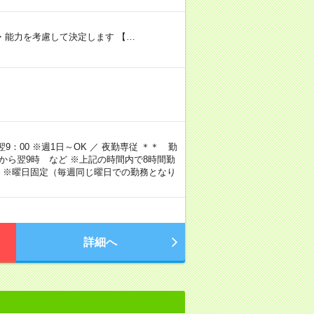
験・能力を考慮して決定します 【…
9：00 ※週1日～OK ／ 夜勤専従 ＊＊ 勤
4時から翌9時 など ※上記の時間内で8時間勤
 ※曜日固定（毎週同じ曜日での勤務となり
詳細へ