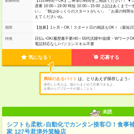
【1日5時間～OK】ご希望の時間をご相談ください！ ▼シフト例 日
勤務時間
遅番 10:00～19:00 時短 10:00～15:00 上記は
い」 「朝はゆっくりのスタートがいい」 「お昼の時間
えてくださいね。
【急募】1ヶ月～OK！スタート日の相談もOK！（最短2
期間
日払いOK
/
履歴書不要
/
40～50代活躍中
/
副業・WワークO
特徴
電話対応なし
/
パソコンスキル不要
気になる！
応募する
興味のあるバイト
は、とりあえず保存しよう♪
保存した求人は、後からまとめて応募できるよ。
企業からアプローチが届くことも！
未読
シフトも柔軟♪自動化でカンタン接客◎！食事
家 127号君津外箕輪店