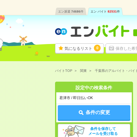
エン派遣
74686
件
エン バイト
82531
件
0
気になるリスト
保存した希
バイトTOP
関東
千葉県のアルバイト・バイ
設定中の検索条件
君津市 / 即日払いOK
条件の変更
条件を保存して
メールを受け取る