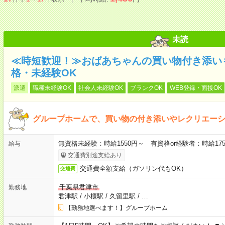
未読
≪時短歓迎！≫おばあちゃんの買い物付き添い
格・未経験OK
派遣
職種未経験OK
社会人未経験OK
ブランクOK
WEB登録・面接OK
グループホームで、買い物の付き添いやレクリエー
無資格未経験：時給1550円～ 有資格or経験者：時給175
給与
交通費別途支給あり
交通費全額支給（ガソリン代もOK）
交通費
千葉県君津市
勤務地
君津駅
/
小櫃駅
/
久留里駅
/
…
【勤務地選べます！】グループホーム