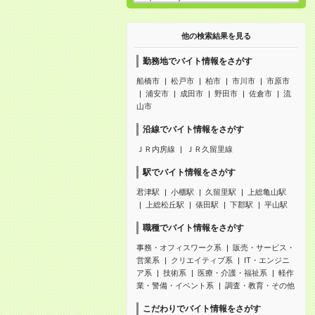
他の検索結果を見る
勤務地でバイト情報をさがす
船橋市
松戸市
柏市
市川市
市原市
浦安市
成田市
野田市
佐倉市
流
山市
沿線でバイト情報をさがす
ＪＲ内房線
ＪＲ久留里線
駅でバイト情報をさがす
君津駅
小櫃駅
久留里駅
上総亀山駅
上総松丘駅
俵田駅
下郡駅
平山駅
職種でバイト情報をさがす
事務・オフィスワーク系
販売・サービス・
営業系
クリエイティブ系
IT・エンジニ
ア系
技術系
医療・介護・福祉系
軽作
業・警備・イベント系
調査・教育・その他
こだわりでバイト情報をさがす