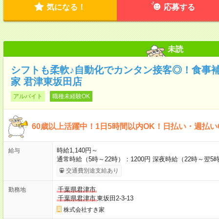
気になる！
応募する
未読
シフトも柔軟♪自動化でカンタン接客◎！食事
家 君津東坂田店
アルバイト
職種未経験OK
60歳以上活躍中！1日5時間以内OK！日払い・週払い
時給1,140円～
給与
通常時給（5時～22時）：1200円 深夜時給（22時～翌5時
交通費別途支給あり
千葉県君津市
勤務地
千葉県君津市
東坂田2-3-13
株式会社すき家