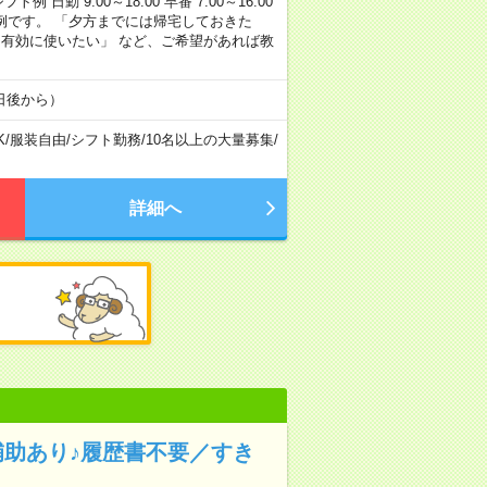
勤 9:00～18:00 早番 7:00～16:00
あくまで一例です。 「夕方までには帰宅しておきた
を有効に使いたい」 など、ご希望があれば教
日後から）
K
/
服装自由
/
シフト勤務
/
10名以上の大量募集
/
詳細へ
補助あり♪履歴書不要／すき