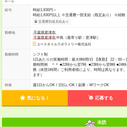
時給1,830円～
給与
時給1,830円以上 ※交通費一部支給（既定あり） ※経
交通費別途支給あり
千葉県君津市
勤務地
千葉県君津市
中島（最寄り駅：君津駅）
ユースタイルラボラトリー株式会社
シフト制
勤務時間
1日あたりの実働時間：最大8時間/日 【夜勤】 22：00～翌
務時間例 ＊＊ ■22時から翌7時 ■23時から翌8時 ■2
務（休憩1時間）ご利用者様により、時間は異なります。
ます）
週1日からOK / 日払いOK / 副業・WワークOK
特徴
気になる！
応募する
未読