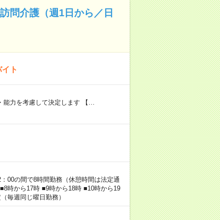
✨訪問介護（週1日から／日
バイト
験・能力を考慮して決定します 【…
22：00の間で8時間勤務（休憩時間は法定通
時から17時 ■9時から18時 ■10時から19
固定（毎週同じ曜日勤務）