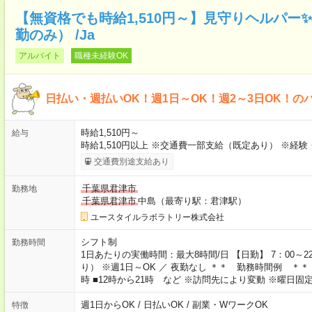
【無資格でも時給1,510円～】見守りヘルパー
勤のみ） /Ja
アルバイト
職種未経験OK
日払い・週払いOK！週1日～OK！週2～3日OK！の
時給1,510円～
給与
時給1,510円以上 ※交通費一部支給（既定あり） ※経
交通費別途支給あり
千葉県君津市
勤務地
千葉県君津市
中島（最寄り駅：君津駅）
ユースタイルラボラトリー株式会社
シフト制
勤務時間
1日あたりの実働時間：最大8時間/日 【日勤】 7：00～
り） ※週1日～OK ／ 夜勤なし ＊＊ 勤務時間例 ＊＊ ■8
時 ■12時から21時 など ※訪問先により変動 ※曜日
週1日からOK / 日払いOK / 副業・WワークOK
特徴