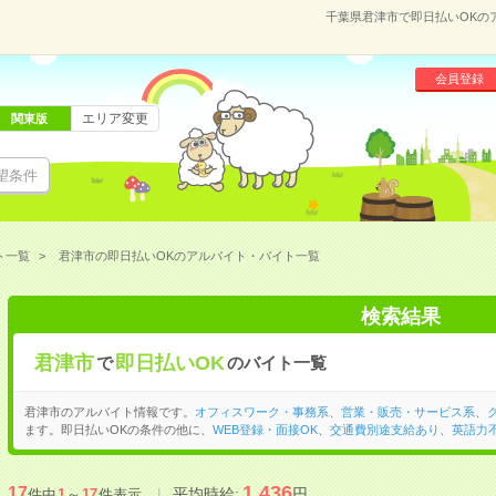
千葉県君津市で即日払いOKの
会員登録
エリア変更
関東版
望条件
ト一覧
君津市の即日払いOKのアルバイト・バイト一覧
検索結果
君津市
即日払いOK
で
のバイト一覧
君津市のアルバイト情報です。
オフィスワーク・事務系
、
営業・販売・サービス系
、
ます。即日払いOKの条件の他に、
WEB登録・面接OK
、
交通費別途支給あり
、
英語力
1,436
17
平均時給:
円
件中
1
～
17
件表示