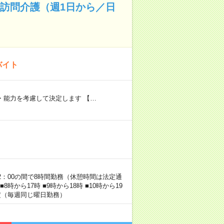
✨訪問介護（週1日から／日
バイト
験・能力を考慮して決定します 【…
22：00の間で8時間勤務（休憩時間は法定通
時から17時 ■9時から18時 ■10時から19
固定（毎週同じ曜日勤務）