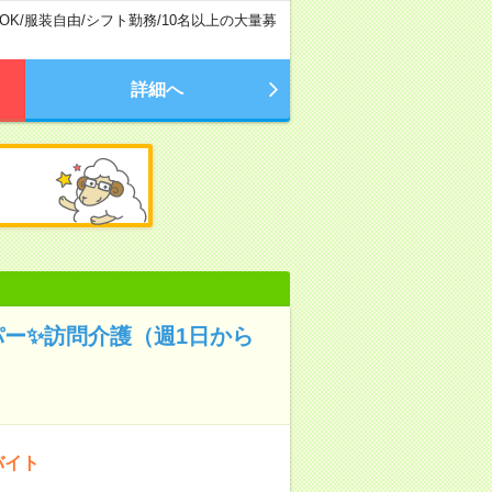
OK
/
服装自由
/
シフト勤務
/
10名以上の大量募
詳細へ
パー✨訪問介護（週1日から
バイト