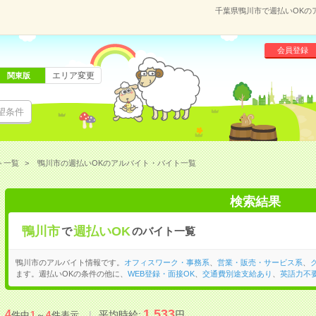
千葉県鴨川市で週払いOKの
会員登録
エリア変更
関東版
望条件
ト一覧
鴨川市の週払いOKのアルバイト・バイト一覧
検索結果
鴨川市
週払いOK
で
のバイト一覧
鴨川市のアルバイト情報です。
オフィスワーク・事務系
、
営業・販売・サービス系
、
ます。週払いOKの条件の他に、
WEB登録・面接OK
、
交通費別途支給あり
、
英語力不
1,533
4
平均時給:
円
件中
1
～
4
件表示