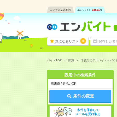
エン派遣
71454
件
エン バイト
82531
件
0
気になるリスト
保存した希
バイトTOP
関東
千葉県のアルバイト・バイ
設定中の検索条件
鴨川市 / 週払いOK
条件の変更
条件を保存して
メールを受け取る