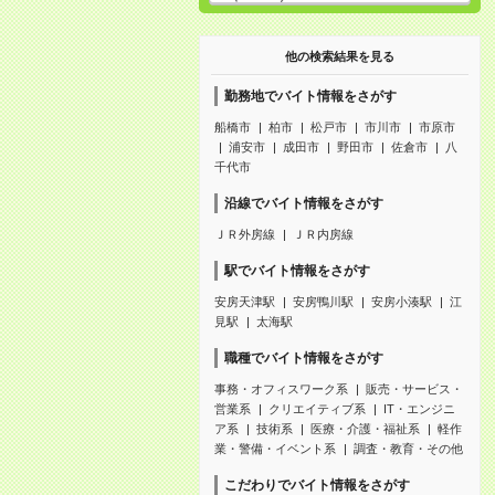
他の検索結果を見る
勤務地でバイト情報をさがす
船橋市
柏市
松戸市
市川市
市原市
浦安市
成田市
野田市
佐倉市
八
千代市
沿線でバイト情報をさがす
ＪＲ外房線
ＪＲ内房線
駅でバイト情報をさがす
安房天津駅
安房鴨川駅
安房小湊駅
江
見駅
太海駅
職種でバイト情報をさがす
事務・オフィスワーク系
販売・サービス・
営業系
クリエイティブ系
IT・エンジニ
ア系
技術系
医療・介護・福祉系
軽作
業・警備・イベント系
調査・教育・その他
こだわりでバイト情報をさがす