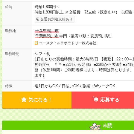
時給1,830円～
給与
時給1,830円以上 ※交通費一部支給（既定あり） ※経
交通費別途支給あり
千葉県鴨川市
勤務地
千葉県鴨川市
寺門（最寄り駅：安房鴨川駅）
ユースタイルラボラトリー株式会社
シフト制
勤務時間
1日あたりの実働時間：最大8時間/日 【夜勤】 22：00～翌
務時間例 ＊＊ ■22時から翌7時 ■23時から翌8時 ■2
務（休憩1時間）ご利用者様により、時間は異なります。
ます）
週1日からOK / 日払いOK / 副業・WワークOK
特徴
気になる！
応募する
未読