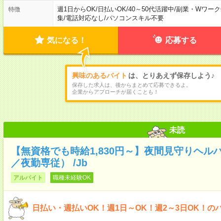
週1日からOK
/
日払いOK
/
40～50代活躍中
/
副業・Wワーク
特徴
集
/
電話対応なし
/
パソコンスキル不要
気になる！
応募する
興味のあるバイト
は、とりあえず保存しよう♪
保存した求人は、後からまとめて応募できるよ。
企業からアプローチが届くことも！
未読
【無資格でも時給1,830円～】夜間見守りヘル
／夜勤専従） /Jb
アルバイト
職種未経験OK
日払い・週払いOK！週1日～OK！週2～3日OK！の