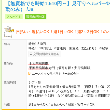
【無資格でも時給1,510円～】見守りヘルパー
勤のみ） /Ja
アルバイト
職種未経験OK
日払い・週払いOK！週1日～OK！週2～3日OK！の
時給1,510円～
給与
時給1,510円以上 ※交通費一部支給（既定あり） ※経
交通費別途支給あり
千葉県鴨川市
勤務地
千葉県鴨川市
寺門（最寄り駅：安房鴨川駅）
ユースタイルラボラトリー株式会社
シフト制
勤務時間
1日あたりの実働時間：最大8時間/日 【日勤】 7：00～
り） ※週1日～OK ／ 夜勤なし ＊＊ 勤務時間例 ＊＊ ■8
時 ■12時から21時 など ※訪問先により変動 ※曜日
週1日からOK / 日払いOK / 副業・WワークOK
特徴