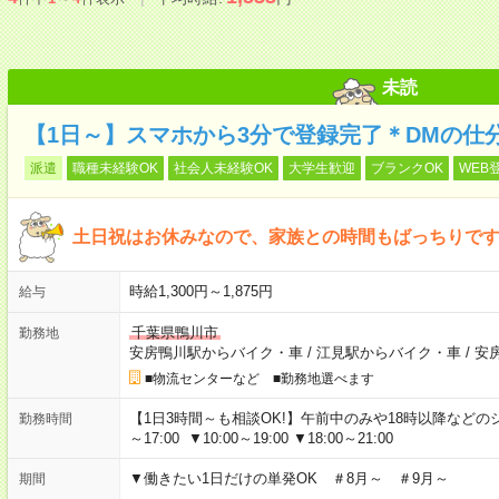
未読
【1日～】スマホから3分で登録完了＊DMの仕
派遣
職種未経験OK
社会人未経験OK
大学生歓迎
ブランクOK
WEB
土日祝はお休みなので、家族との時間もばっちりです
時給1,300円～1,875円
給与
千葉県鴨川市
勤務地
安房鴨川駅からバイク・車
/
江見駅からバイク・車
/
安
■物流センターなど ■勤務地選べます
【1日3時間～も相談OK!】午前中のみや18時以降などのシフトあ
勤務時間
～17:00 ▼10:00～19:00 ▼18:00～21:00
▼働きたい1日だけの単発OK ＃8月～ ＃9月～
期間