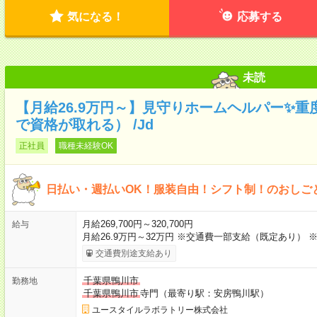
気になる！
応募する
未読
【月給26.9万円～】見守りホームヘルパー✨
で資格が取れる） /Jd
正社員
職種未経験OK
日払い・週払いOK！服装自由！シフト制！のおしご
月給269,700円～320,700円
給与
月給26.9万円～32万円 ※交通費一部支給（既定あり） 
交通費別途支給あり
千葉県鴨川市
勤務地
千葉県鴨川市
寺門（最寄り駅：安房鴨川駅）
ユースタイルラボラトリー株式会社