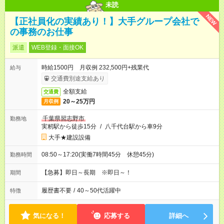
未読
NEW
【正社員化の実績あり！】大手グループ会社で
の事務のお仕事
派遣
WEB登録・面接OK
時給1500円 月収例 232,500円+残業代
給与
交通費別途支給あり
全額支給
交通費
20～25万円
月収例
千葉県習志野市
勤務地
実籾駅から徒歩15分
/
八千代台駅から車9分
大手★建設設備
08:50～17:20(実働7時間45分 休憩45分)
勤務時間
【急募】即日～長期 ※即日～！
期間
履歴書不要
/
40～50代活躍中
特徴
気になる！
応募する
詳細へ