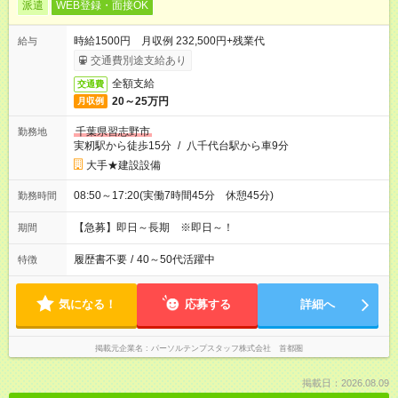
派遣
WEB登録・面接OK
時給1500円 月収例 232,500円+残業代
給与
交通費別途支給あり
全額支給
交通費
20～25万円
月収例
千葉県習志野市
勤務地
実籾駅から徒歩15分
/
八千代台駅から車9分
大手★建設設備
08:50～17:20(実働7時間45分 休憩45分)
勤務時間
【急募】即日～長期 ※即日～！
期間
履歴書不要
/
40～50代活躍中
特徴
気になる！
応募する
詳細へ
掲載元企業名
パーソルテンプスタッフ株式会社 首都圏
掲載日：2026.08.09