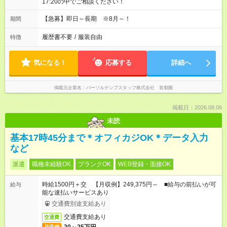
17:20の中でご相談ください！
【急募】即日～長期 ※8月～！
期間
履歴書不要
/
服装自由
特徴
気になる！
応募する
詳細へ
掲載元企業名
パーソルテンプスタッフ株式会社 首都圏
掲載日：2026.08.06
未読
基本17時45分まで＊オフィカジOK＊データ入力
など
派遣
職種未経験OK
ブランクOK
WEB登録・面接OK
時給1500円＋交 【月収例】249,375円～ ■給与の前払いが可
給与
能な速払いサービスあり
交通費別途支給あり
交通費支給あり
交通費
月収例