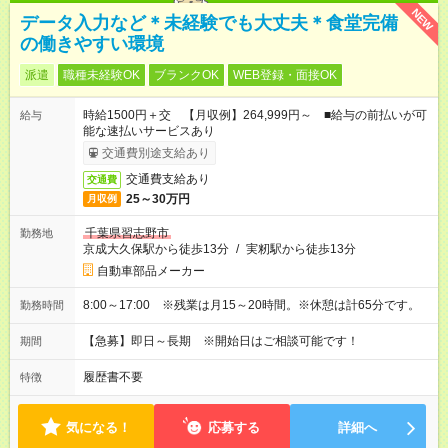
NEW
データ入力など＊未経験でも大丈夫＊食堂完備
の働きやすい環境
派遣
職種未経験OK
ブランクOK
WEB登録・面接OK
時給1500円＋交 【月収例】264,999円～ ■給与の前払いが可
給与
能な速払いサービスあり
交通費別途支給あり
交通費支給あり
交通費
25～30万円
月収例
千葉県習志野市
勤務地
京成大久保駅から徒歩13分
/
実籾駅から徒歩13分
自動車部品メーカー
8:00～17:00 ※残業は月15～20時間。※休憩は計65分です。
勤務時間
【急募】即日～長期 ※開始日はご相談可能です！
期間
履歴書不要
特徴
気になる！
応募する
詳細へ