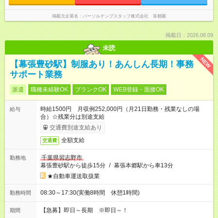
掲載元企業名
パーソルテンプスタッフ株式会社 首都圏
掲載日：2026.08.09
未読
NEW
【幕張豊砂駅】制服あり！あんしん長期！事務
サポート業務
派遣
職種未経験OK
ブランクOK
WEB登録・面接OK
時給1500円 月収例252,000円（月21日勤務・残業なしの場
給与
合）☆残業分は別途支給
交通費別途支給あり
全額支給
交通費
千葉県習志野市
勤務地
幕張豊砂駅から徒歩15分
/
幕張本郷駅から車13分
★自動車運送取扱業
08:30～17:30(実働8時間 休憩1時間)
勤務時間
【急募】即日～長期 ※即日～！
期間