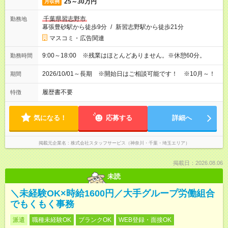
25～30万円
月収例
千葉県習志野市
勤務地
幕張豊砂駅から徒歩9分
/
新習志野駅から徒歩21分
マスコミ・広告関連
9:00～18:00 ※残業はほとんどありません。※休憩60分。
勤務時間
2026/10/01～長期 ※開始日はご相談可能です！ ※10月～！
期間
履歴書不要
特徴
気になる！
応募する
詳細へ
掲載元企業名
株式会社スタッフサービス（神奈川・千葉・埼玉エリア）
掲載日：2026.08.06
未読
＼未経験OK×時給1600円／大手グループ労働組合
でもくもく事務
派遣
職種未経験OK
ブランクOK
WEB登録・面接OK