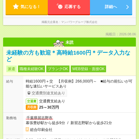
気になる！
応募する
詳細へ
掲載元企業名
マンパワーグループ株式会社
掲載日：2026.08.06
未読
未経験の方も歓迎＊高時給1600円＊データ入力な
ど
派遣
職種未経験OK
ブランクOK
WEB登録・面接OK
時給1600円＋交 【月収例】266,000円～ ■給与の前払いが可
給与
能な速払いサービスあり
交通費別途支給あり
交通費支給あり
交通費
25～30万円
月収例
千葉県習志野市
勤務地
幕張豊砂駅から徒歩9分
/
新習志野駅から徒歩21分
総合印刷会社