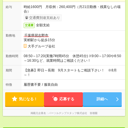
時給1600円 月収例：260,400円（月21日勤務・残業なしの場
給与
合）
交通費別途支給あり
全額支給
交通費
千葉県習志野市
勤務地
実籾駅から徒歩15分
大手グループ会社
08:50～17:20(実働7時間45分 休憩45分) ※9:00～17:00や8:50
勤務時間
～16:30など、就業時間はご相談ください！
【急募】即日～長期 9月スタートもご相談下さい！ ※8月
期間
～！
履歴書不要
/
服装自由
特徴
気になる！
応募する
詳細へ
掲載元企業名
パーソルテンプスタッフ株式会社 首都圏