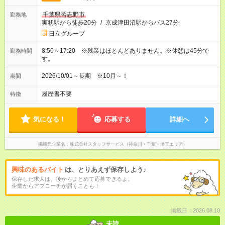
千葉県習志野市
勤務地
実籾駅から徒歩20分
/
京成津田沼駅からバス27分
日立グループ
8:50～17:20 ※残業はほとんどありません。※休憩は45分で
勤務時間
す。
2026/10/01～長期 ※10月～！
期間
履歴書不要
特徴
気になる！
応募する
詳細へ
掲載元企業名
株式会社スタッフサービス（神奈川・千葉・埼玉エリア）
興味のあるバイト
は、とりあえず保存しよう♪
保存した求人は、後からまとめて応募できるよ。
企業からアプローチが届くことも！
掲載日：2026.08.10
未読