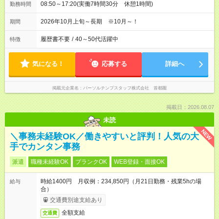
08:50～17:20(実働7時間30分 休憩1時間)
勤務時間
2026年10月上旬～長期 ※10月～！
期間
履歴書不要
/
40～50代活躍中
特徴
気になる！
応募する
詳細へ
掲載元企業名
パーソルテンプスタッフ株式会社 首都圏
掲載日：2026.08.07
未読
NEW
＼事務未経験OK／働きやすいと評判！人気の大
手でカンタン事務
派遣
職種未経験OK
ブランクOK
WEB登録・面接OK
時給1400円 月収例：234,850円（月21日勤務・残業5hの場
給与
合）
交通費別途支給あり
全額支給
交通費