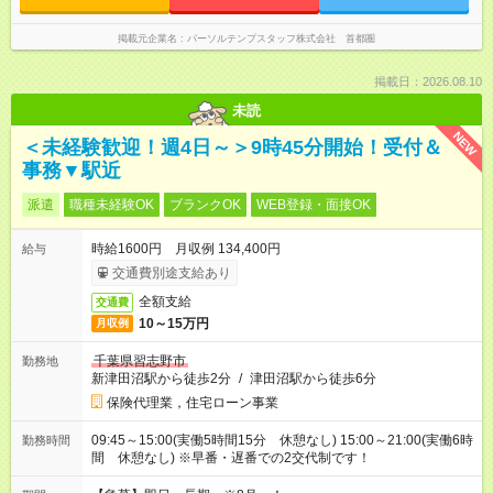
掲載元企業名
パーソルテンプスタッフ株式会社 首都圏
掲載日：2026.08.10
未読
NEW
＜未経験歓迎！週4日～＞9時45分開始！受付＆
事務▼駅近
派遣
職種未経験OK
ブランクOK
WEB登録・面接OK
時給1600円 月収例 134,400円
給与
交通費別途支給あり
全額支給
交通費
10～15万円
月収例
千葉県習志野市
勤務地
新津田沼駅から徒歩2分
/
津田沼駅から徒歩6分
保険代理業，住宅ローン事業
09:45～15:00(実働5時間15分 休憩なし) 15:00～21:00(実働6時
勤務時間
間 休憩なし) ※早番・遅番での2交代制です！