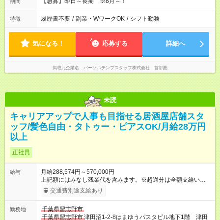
【急募】即日～長期 ※8月～！
期間
履歴書不要
/
副業・WワークOK
/
シフト勤務
特徴
気になる！
応募する
詳細へ
掲載元企業名
パーソルテンプスタッフ株式会社 首都圏
未読
キャリアアップで人事も目指せる居酒屋店舗スタ
ッフ/髪色自由・タトゥー・ピアスOK/月給28万円
以上
正社員
月給288,574円～570,000円
給与
上記額にはみなし残業代を含みます。※超過分は全額支給いたし
ます。 みなし残業代 55,495円／月 みなし残業時間 36時間／月
交通費別途支給あり
■昇給あり 年2回の給与査定による ■賞与あり ■前払い賞与あり
金額に関しては年次で変動あり ■昇格あり ■役職手当 ■深夜手当
千葉県習志野市
勤務地
■残業手当あり ■交通費支給（上限3万円/月） ■引越し手当 敷
千葉県習志野市
津田沼1-2-8はまゆうパスタビル地下1階 津田
金・礼金・保証金・保険料の初期費用+荷物運搬費を支給 ※規定