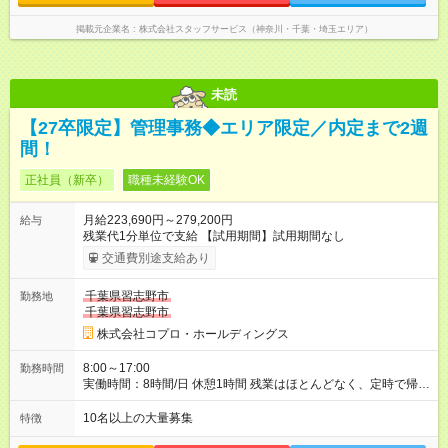
掲載元企業名
株式会社スタッフサービス（神奈川・千葉・埼玉エリア）
未読
【27卒限定】管理事務◆エリア限定／内定まで2週
間！
正社員（新卒）
職種未経験OK
月給223,690円～279,200円
給与
残業代1分単位で支給 【試用期間】試用期間なし
交通費別途支給あり
千葉県習志野市
勤務地
千葉県習志野市
株式会社コプロ・ホールディングス
8:00～17:00
勤務時間
実働時間：8時間/日 休憩1時間 残業はほとんどなく、定時で帰れ
る日が多い働き方です。 毎日の業務は進捗管理や事務が中心な
ので、 「今日やるべき仕事」が終われば、自然と区切りをつけ
10名以上の大量募集
特徴
やすいのが特長。 突発的な対応も少なく、無理をさせない働き