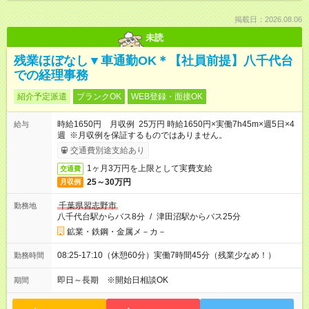
掲載日：2026.08.06
未読
残業ほぼなし▼車通勤OK＊【社員前提】八千代台
での経理事務
紹介予定派遣
ブランクOK
WEB登録・面接OK
時給1650円 月収例 25万円 時給1650円×実働7h45m×週5日×4
給与
週 ※月収例を保証するものではありません。
交通費別途支給あり
1ヶ月3万円を上限として実費支給
交通費
25～30万円
月収例
千葉県習志野市
勤務地
八千代台駅からバス8分
/
津田沼駅からバス25分
鉱業・鉄鋼・金属メ－カ－
08:25-17:10（休憩60分）実働7時間45分（残業少なめ！）
勤務時間
即日～長期 ※開始日相談OK
期間