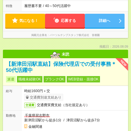
履歴書不要
/
40～50代活躍中
特徴
気になる！
応募する
詳細へ
掲載元企業名
パーソルテンプスタッフ株式会社 首都圏
掲載日：2026.08.09
未読
NEW
【新津田沼駅直結】保険代理店での受付事務＊
50代活躍中
派遣
職種未経験OK
ブランクOK
WEB登録・面接OK
時給1600円＋交
給与
交通費別途支給あり
交通費実費支給（当社規定あり）
交通費
千葉県習志野市
勤務地
新津田沼駅から徒歩1分
/
津田沼駅から徒歩7分
金融関連