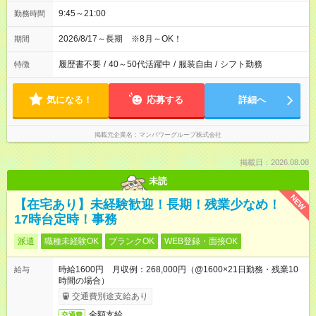
9:45～21:00
勤務時間
2026/8/17～長期 ※8月～OK！
期間
履歴書不要
/
40～50代活躍中
/
服装自由
/
シフト勤務
特徴
気になる！
応募する
詳細へ
掲載元企業名
マンパワーグループ株式会社
掲載日：2026.08.08
未読
NEW
【在宅あり】未経験歓迎！長期！残業少なめ！
17時台定時！事務
派遣
職種未経験OK
ブランクOK
WEB登録・面接OK
時給1600円 月収例：268,000円（@1600×21日勤務・残業10
給与
時間の場合）
交通費別途支給あり
全額支給
交通費