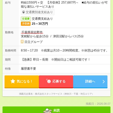
時給1550円＋交 【月収例】257,687円～ ■給与の前払いが可
給与
能な速払いサービスあり
交通費別途支給あり
交通費支給あり
交通費
25～30万円
月収例
千葉県習志野市
勤務地
実籾駅から徒歩15分
/
津田沼駅からバス25分
日立グループ
8:50～17:20 ※残業は月10～20時間程度。※休憩は45分です。
勤務時間
【急募】即日～長期 ※開始日はご相談可能です！
期間
履歴書不要
特徴
気になる！
応募する
詳細へ
掲載元企業名
株式会社スタッフサービス（神奈川・千葉・埼玉エリア）
掲載日：2026.08.07
未読