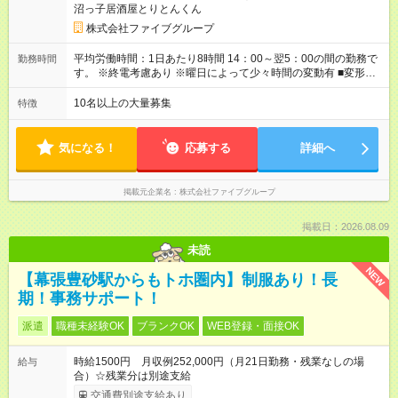
沼っ子居酒屋とりとんくん
あり ■積立金制度 給与ならびに賞与から積立を行える(年利2%)
シフトは22:00～翌5:00の深夜帯に入ってもらうこともありま
株式会社ファイブグループ
す。 一般的な飲食業では、この深夜帯のお給料は「みなし」と
して基本給に含まれることがしばしば・・・ でもファイブでは
平均労働時間：1日あたり8時間 14：00～翌5：00の間の勤務で
勤務時間
「別途」深夜手当を支給！ ただキツいだけの深夜業務では心か
す。 ※終電考慮あり ※曜日によって少々時間の変動有 ■変形労
ら楽しい接客は出来ません。 頑張りに対しては誠実に向き合っ
働時間制 ■実労働時間：8時間程度 ■休憩時間：1時間程度～2時
てしっかり還元することを大事にしています！ 【試用期間】試
間 休憩時間は勤務時間による ■月平均所定労働時間：173時間 ■
10名以上の大量募集
特徴
用期間あり 試用期間の長さ：3ヶ月 雇用形態、給与は本採用時
平均残業時間：42時間程度 平均労働時間：1日あたり8時間
と同じです。
14：00～翌5：00の間の勤務です。 ※終電考慮あり ※曜日によ
って少々時間の変動有 ■変形労働時間制 ■実労働時間：8時間程
気になる！
応募する
詳細へ
度 ■休憩時間：1時間程度～2時間 休憩時間は勤務時間による ■
月平均所定労働時間：173時間 ■平均残業時間：42時間程度
掲載元企業名
株式会社ファイブグループ
掲載日：2026.08.09
未読
NEW
【幕張豊砂駅からもトホ圏内】制服あり！長
期！事務サポート！
派遣
職種未経験OK
ブランクOK
WEB登録・面接OK
時給1500円 月収例252,000円（月21日勤務・残業なしの場
給与
合）☆残業分は別途支給
交通費別途支給あり