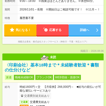
9:00～18:00 ※残業はほとんどありません。※休憩60分。
勤務時間
2026/11/01～長期 ※開始日はご相談可能です！ ※11月～！
期間
履歴書不要
特徴
気になる！
応募する
詳細へ
掲載元企業名
株式会社スタッフサービス（神奈川・千葉・埼玉エリア）
掲載日：2026.08.06
未読
〈印刷会社〉基本18時まで＊未経験者歓迎＊書類
の仕分けなど
派遣
職種未経験OK
ブランクOK
WEB登録・面接OK
時給1600円＋交 【月収例】266,000円～ ■給与の前払いが可
給与
能な速払いサービスあり
交通費別途支給あり
交通費支給あり
交通費