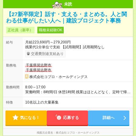
未読
【27新卒限定】話す・支える・まとめる。人と関
わる仕事がしたい人へ｜建設プロジェクト事務
正社員（新卒）
職種未経験OK
月給223,690円～279,200円
給与
残業代1分単位で支給 【試用期間】試用期間なし
交通費別途支給あり
千葉県習志野市
勤務地
千葉県習志野市
株式会社コプロ・ホールディングス
8:00～17:00
勤務時間
実働時間：8時間/日 休憩1時間 残業はほとんどなく、定時で帰れ
る日が多い働き方です。 毎日の業務は進捗管理や事務が中心な
ので、 「今日やるべき仕事」が終われば、自然と区切りをつけ
10名以上の大量募集
特徴
やすいのが特長。 突発的な対応も少なく、無理をさせない働き
方を大切にしています。
気になる！
応募する
詳細へ
掲載元企業名
株式会社コプロ・ホールディングス