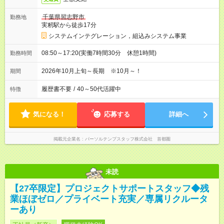
千葉県習志野市
勤務地
実籾駅から徒歩17分
システムインテグレーション，組込みシステム事業
08:50～17:20(実働7時間30分 休憩1時間)
勤務時間
2026年10月上旬～長期 ※10月～！
期間
履歴書不要
/
40～50代活躍中
特徴
気になる！
応募する
詳細へ
掲載元企業名
パーソルテンプスタッフ株式会社 首都圏
未読
【27卒限定】プロジェクトサポートスタッフ◆残
業ほぼゼロ／プライベート充実／専属リクルータ
ーあり