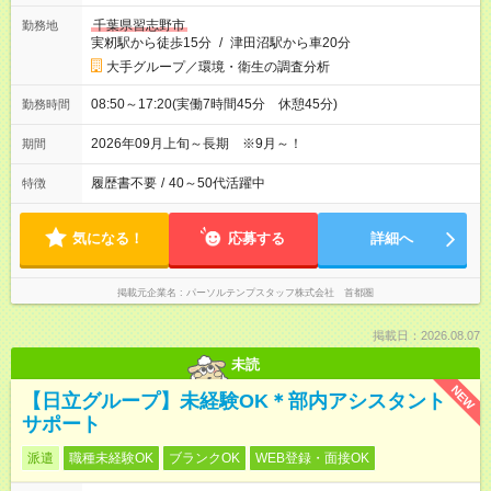
千葉県習志野市
勤務地
実籾駅から徒歩15分
/
津田沼駅から車20分
大手グループ／環境・衛生の調査分析
08:50～17:20(実働7時間45分 休憩45分)
勤務時間
2026年09月上旬～長期 ※9月～！
期間
履歴書不要
/
40～50代活躍中
特徴
気になる！
応募する
詳細へ
掲載元企業名
パーソルテンプスタッフ株式会社 首都圏
掲載日：2026.08.07
未読
NEW
【日立グループ】未経験OK＊部内アシスタント
サポート
派遣
職種未経験OK
ブランクOK
WEB登録・面接OK