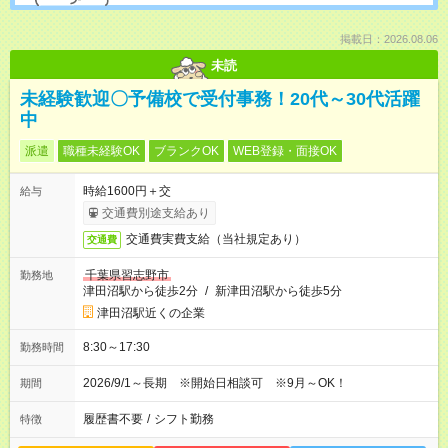
掲載日：2026.08.06
未読
未経験歓迎〇予備校で受付事務！20代～30代活躍
中
派遣
職種未経験OK
ブランクOK
WEB登録・面接OK
時給1600円＋交
給与
交通費別途支給あり
交通費実費支給（当社規定あり）
交通費
千葉県習志野市
勤務地
津田沼駅から徒歩2分
/
新津田沼駅から徒歩5分
津田沼駅近くの企業
8:30～17:30
勤務時間
2026/9/1～長期 ※開始日相談可 ※9月～OK！
期間
履歴書不要
/
シフト勤務
特徴