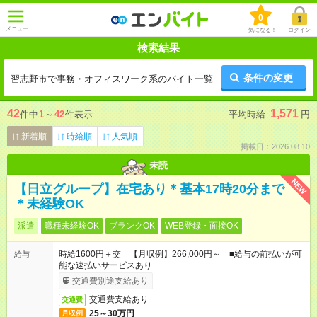
0
メニュー
気になる！
ログイン
検索結果
条件の変更
習志野市で事務・オフィスワーク系のバイト一覧
42
1,571
件中
1
～
42
件表示
平均時給:
円
新着順
時給順
人気順
掲載日：2026.08.10
未読
NEW
【日立グループ】在宅あり＊基本17時20分まで
＊未経験OK
派遣
職種未経験OK
ブランクOK
WEB登録・面接OK
時給1600円＋交 【月収例】266,000円～ ■給与の前払いが可
給与
能な速払いサービスあり
交通費別途支給あり
交通費支給あり
交通費
25～30万円
月収例