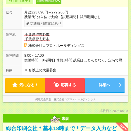
正社員（新卒）
職種未経験OK
月給223,690円～279,200円
給与
残業代1分単位で支給 【試用期間】試用期間なし
交通費別途支給あり
千葉県習志野市
勤務地
千葉県習志野市
株式会社コプロ・ホールディングス
8:00～17:00
勤務時間
実働時間：8時間/日 休憩1時間 残業はほとんどなく、定時で帰れ
る日が多い働き方です。 毎日の業務は進捗管理や事務が中心な
ので、 「今日やるべき仕事」が終われば、自然と区切りをつけ
10名以上の大量募集
特徴
やすいのが特長。 突発的な対応も少なく、無理をさせない働き
方を大切にしています。
気になる！
応募する
詳細へ
掲載元企業名
株式会社コプロ・ホールディングス
掲載日：2026.08.08
未読
NEW
総合印刷会社＊基本18時まで＊データ入力など