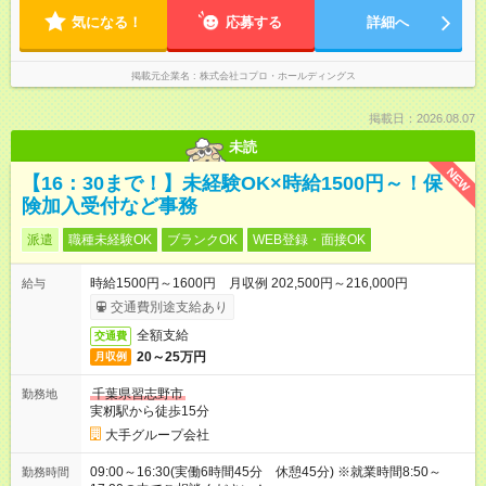
方を大切にしています。
気になる！
応募する
詳細へ
掲載元企業名
株式会社コプロ・ホールディングス
掲載日：2026.08.07
未読
NEW
【16：30まで！】未経験OK×時給1500円～！保
険加入受付など事務
派遣
職種未経験OK
ブランクOK
WEB登録・面接OK
時給1500円～1600円 月収例 202,500円～216,000円
給与
交通費別途支給あり
全額支給
交通費
20～25万円
月収例
千葉県習志野市
勤務地
実籾駅から徒歩15分
大手グループ会社
09:00～16:30(実働6時間45分 休憩45分) ※就業時間8:50～
勤務時間