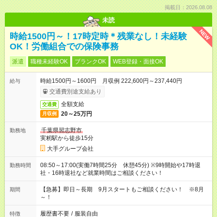
掲載日：2026.08.08
未読
NEW
時給1500円～！17時定時＊残業なし！未経験
OK！労働組合での保険事務
派遣
職種未経験OK
ブランクOK
WEB登録・面接OK
時給1500円～1600円 月収例 222,600円～237,440円
給与
交通費別途支給あり
全額支給
交通費
20～25万円
月収例
千葉県習志野市
勤務地
実籾駅から徒歩15分
大手グループ会社
08:50～17:00(実働7時間25分 休憩45分) ※9時開始や17時退
勤務時間
社・16時退社など就業時間はご相談ください！
【急募】即日～長期 9月スタートもご相談ください！ ※8月
期間
～！
履歴書不要
/
服装自由
特徴