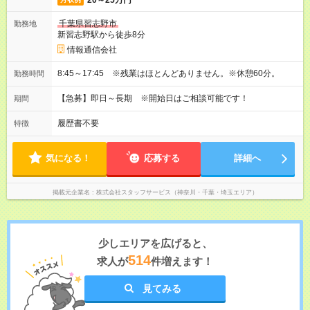
20～25万円
千葉県習志野市
勤務地
新習志野駅から徒歩8分
情報通信会社
8:45～17:45 ※残業はほとんどありません。※休憩60分。
勤務時間
【急募】即日～長期 ※開始日はご相談可能です！
期間
履歴書不要
特徴
気になる！
応募する
詳細へ
掲載元企業名
株式会社スタッフサービス（神奈川・千葉・埼玉エリア）
少しエリアを広げると、
514
求人が
件増えます！
見てみる