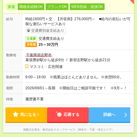
派遣
職種未経験OK
ブランクOK
WEB登録・面接OK
時給1600円＋交 【月収例】276,000円～ ■給与の前払いが可
給与
能な速払いサービスあり
交通費別途支給あり
交通費支給あり
交通費
25～30万円
月収例
千葉県習志野市
勤務地
幕張豊砂駅から徒歩9分
/
新習志野駅から徒歩21分
マスコミ・広告関連
9:00～18:00 ※残業はほとんどありません。※休憩60分。
勤務時間
2026/09/01～長期 ※開始日はご相談可能です！ ※9月～！
期間
履歴書不要
特徴
気になる！
応募する
詳細へ
掲載元企業名
株式会社スタッフサービス（神奈川・千葉・埼玉エリア）