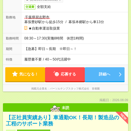
全額支給
交通費
千葉県習志野市
勤務地
幕張豊砂駅から徒歩15分
/
幕張本郷駅から車13分
★自動車運送取扱業
08:30～17:30(実働8時間 休憩1時間)
勤務時間
【急募】即日～長期 ※即日～！
期間
履歴書不要
/
40～50代活躍中
特徴
気になる！
応募する
詳細へ
掲載元企業名
パーソルテンプスタッフ株式会社 首都圏
掲載日：2026.08.09
未読
NEW
【正社員実績あり】車通勤OK！長期！製造品の
工程のサポート業務