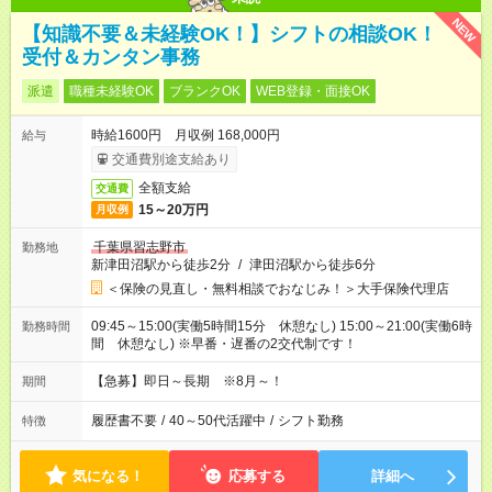
NEW
【知識不要＆未経験OK！】シフトの相談OK！
受付＆カンタン事務
派遣
職種未経験OK
ブランクOK
WEB登録・面接OK
時給1600円 月収例 168,000円
給与
交通費別途支給あり
全額支給
交通費
15～20万円
月収例
千葉県習志野市
勤務地
新津田沼駅から徒歩2分
/
津田沼駅から徒歩6分
＜保険の見直し・無料相談でおなじみ！＞大手保険代理店
09:45～15:00(実働5時間15分 休憩なし) 15:00～21:00(実働6時
勤務時間
間 休憩なし) ※早番・遅番の2交代制です！
【急募】即日～長期 ※8月～！
期間
履歴書不要
/
40～50代活躍中
/
シフト勤務
特徴
気になる！
応募する
詳細へ