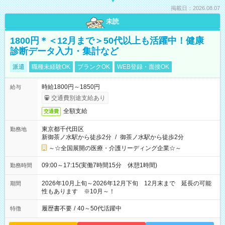
掲載日：2026.08.07
未読
1800円＊＜12月まで＞50代以上も活躍中！健康
診断データ入力・集計など
派遣
職種未経験OK
ブランクOK
WEB登録・面接OK
時給1800円～1850円
給与
交通費別途支給あり
全額支給
交通費
東京都千代田区
勤務地
新御茶ノ水駅から徒歩2分
/
御茶ノ水駅から徒歩2分
～☆全国展開の医療・介護リーディング企業☆～
09:00～17:15(実働7時間15分 休憩1時間)
勤務時間
2026年10月上旬～2026年12月下旬 12月末まで 延長の可能
期間
性もあります ※10月～！
履歴書不要
/
40～50代活躍中
特徴