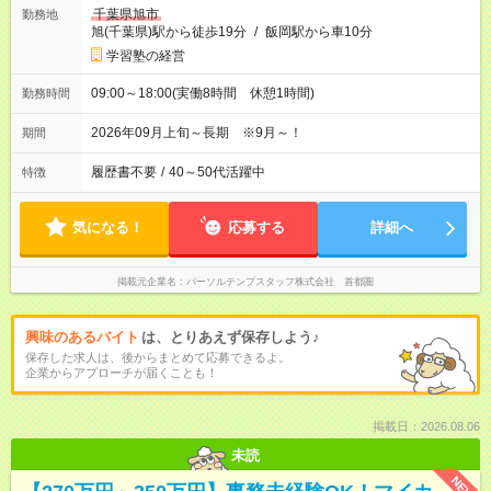
千葉県旭市
勤務地
旭(千葉県)駅から徒歩19分
/
飯岡駅から車10分
学習塾の経営
09:00～18:00(実働8時間 休憩1時間)
勤務時間
2026年09月上旬～長期 ※9月～！
期間
履歴書不要
/
40～50代活躍中
特徴
気になる！
応募する
詳細へ
掲載元企業名
パーソルテンプスタッフ株式会社 首都圏
興味のあるバイト
は、とりあえず保存しよう♪
保存した求人は、後からまとめて応募できるよ。
企業からアプローチが届くことも！
掲載日：2026.08.06
未読
NEW