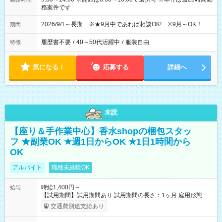
務案件です
2026/9/1～長期 ※★9月中であれば相談OK! ※9月～OK！
期間
履歴書不要
/
40～50代活躍中
/
服装自由
特徴
気になる！
応募する
詳細へ
未読
【座り＆手作業中心】香水shopの梱包スタッ
フ ★副業OK ★週1日からOK ★1日1時間から
OK
アルバイト
職種未経験OK
時給1,400円～
給与
【試用期間】試用期間あり 試用期間の長さ：1ヶ月 雇用形態、
給与は本採用時と同じです。
交通費別途支給あり