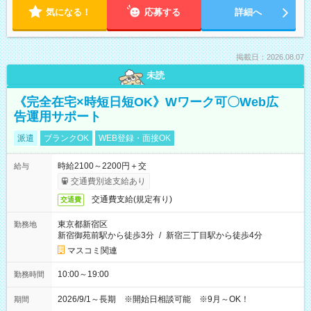
気になる！
応募する
詳細へ
掲載日：2026.08.07
未読
《完全在宅×時短日短OK》Wワーク可〇Web広
告運用サポート
派遣
ブランクOK
WEB登録・面接OK
時給2100～2200円＋交
給与
交通費別途支給あり
交通費支給(規定有り)
交通費
東京都新宿区
勤務地
新宿御苑前駅から徒歩3分
/
新宿三丁目駅から徒歩4分
マスコミ関連
10:00～19:00
勤務時間
2026/9/1～長期 ※開始日相談可能 ※9月～OK！
期間