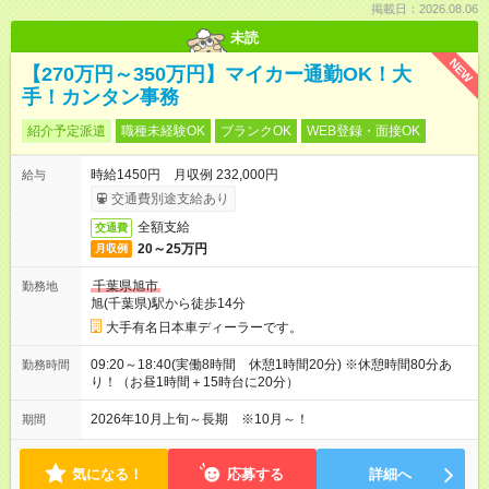
掲載日：2026.08.06
未読
NEW
【270万円～350万円】マイカー通勤OK！大
手！カンタン事務
紹介予定派遣
職種未経験OK
ブランクOK
WEB登録・面接OK
時給1450円 月収例 232,000円
給与
交通費別途支給あり
全額支給
交通費
20～25万円
月収例
千葉県旭市
勤務地
旭(千葉県)駅から徒歩14分
大手有名日本車ディーラーです。
09:20～18:40(実働8時間 休憩1時間20分) ※休憩時間80分あ
勤務時間
り！（お昼1時間＋15時台に20分）
2026年10月上旬～長期 ※10月～！
期間
気になる！
応募する
詳細へ