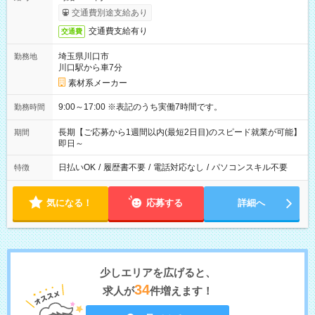
交通費別途支給あり
交通費支給有り
交通費
埼玉県川口市
勤務地
川口駅から車7分
素材系メーカー
9:00～17:00 ※表記のうち実働7時間です。
勤務時間
長期【ご応募から1週間以内(最短2日目)のスピード就業が可能】
期間
即日～
日払いOK
/
履歴書不要
/
電話対応なし
/
パソコンスキル不要
特徴
気になる！
応募する
詳細へ
少しエリアを広げると、
34
求人が
件増えます！