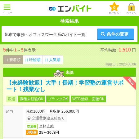
0
メニュー
気になる！
ログイン
検索結果
条件の変更
旭市で事務・オフィスワーク系のバイト一覧
5
1,510
件中
1
～
5
件表示
平均時給:
円
新着順
時給順
人気順
掲載日：2026.08.06
未読
NEW
【未経験歓迎】大手！長期！学習塾の運営サポ
ート！残業なし
派遣
職種未経験OK
ブランクOK
WEB登録・面接OK
時給1600円 月収例 256,000円
給与
交通費別途支給あり
全額支給
交通費
25～30万円
月収例