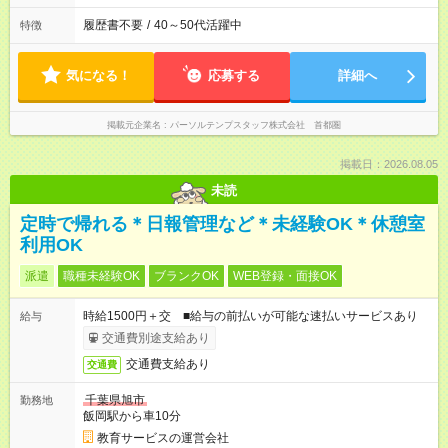
履歴書不要
/
40～50代活躍中
特徴
気になる！
応募する
詳細へ
掲載元企業名
パーソルテンプスタッフ株式会社 首都圏
掲載日：2026.08.05
未読
定時で帰れる＊日報管理など＊未経験OK＊休憩室
利用OK
派遣
職種未経験OK
ブランクOK
WEB登録・面接OK
時給1500円＋交 ■給与の前払いが可能な速払いサービスあり
給与
交通費別途支給あり
交通費支給あり
交通費
千葉県旭市
勤務地
飯岡駅から車10分
教育サービスの運営会社