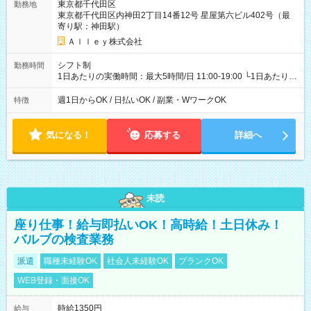
東京都千代田区
勤務地
東京都千代田区内神田2丁目14番12号 星屋第六ビル402号（最
寄り駅：神田駅）
Ａｌｌｅｙ株式会社
シフト制
勤務時間
1日あたりの実働時間：最大5時間/日 11:00-19:00 └1日あたりの
実働時間：1-5時間 └上記の時間帯内であれば、いつでも勤務可
能！ └平日・土曜日の中で、お好きな曜日でご勤務いただけま
週1日からOK / 日払いOK / 副業・WワークOK
特徴
す！ 【シフト例】 ・11:00～14:00 ・16:30～19:00 ・13:00～
18:00 などのように、自由な働き方が可能なお仕事です！
気になる！
応募する
詳細へ
未読
座り仕事！給与即払いOK！高時給！土日休み！
バルブの検査業務
派遣
職種未経験OK
社会人未経験OK
ブランクOK
WEB登録・面接OK
時給1350円
給与