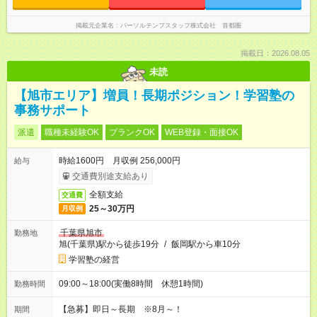
掲載元企業名
パーソルテンプスタッフ株式会社 首都圏
掲載日：2026.08.05
未読
【旭市エリア】増員！長期ポジション！学習塾の
事務サポート
派遣
職種未経験OK
ブランクOK
WEB登録・面接OK
時給1600円 月収例 256,000円
給与
交通費別途支給あり
全額支給
交通費
25～30万円
月収例
千葉県旭市
勤務地
旭(千葉県)駅から徒歩19分
/
飯岡駅から車10分
学習塾の経営
09:00～18:00(実働8時間 休憩1時間)
勤務時間
【急募】即日～長期 ※8月～！
期間