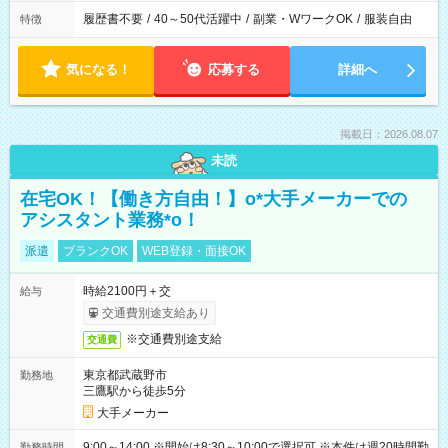
履歴書不要
/
40～50代活躍中
/
副業・WワークOK
/
服装自由
特徴
気になる！
応募する
詳細へ
掲載日：2026.08.07
未読
在宅OK！【働き方自由！】o*大手メーカーでの
アシスタント業務*o！
派遣
ブランクOK
WEB登録・面接OK
時給2100円＋交
給与
交通費別途支給あり
※交通費別途支給
交通費
東京都武蔵野市
勤務地
三鷹駅から徒歩5分
大手メーカー
9:00～14:00 ※開始は8:30～10:00で選択可 ※本件は週20時間勤
勤務時間