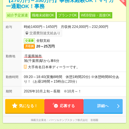
【270万円～350万円】事務未経験OK！マイカ
ー通勤OK！事務
紹介予定派遣
職種未経験OK
ブランクOK
WEB登録・面接OK
時給1400円～1450円 月収例 224,000円～232,000円
給与
交通費別途支給あり
全額支給
交通費
20～25万円
月収例
千葉県旭市
勤務地
旭(千葉県)駅から車6分
大手有名日本車ディーラーです。
09:20～18:40(実働8時間 休憩1時間20分) ※休憩時間80分あ
勤務時間
り！（お昼1時間＋15時台に20分）
2026年10月上旬～長期 ※10月～！
期間
気になる！
応募する
詳細へ
掲載元企業名
パーソルテンプスタッフ株式会社 首都圏