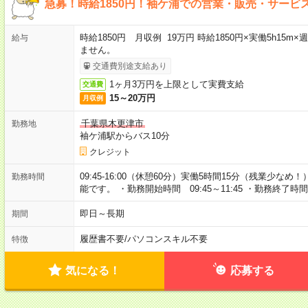
急募！時給1850円！袖ケ浦での営業・販売・サービ
時給1850円 月収例 19万円 時給1850円×実働5h15
給与
ません。
交通費別途支給あり
1ヶ月3万円を上限として実費支給
交通費
15～20万円
月収例
千葉県木更津市
勤務地
袖ケ浦駅からバス10分
クレジット
09:45-16:00（休憩60分）実働5時間15分（残業少
勤務時間
能です。 ・勤務開始時間 09:45～11:45 ・勤務終了時間 16
即日～長期
期間
履歴書不要
/
パソコンスキル不要
特徴
気になる！
応募する