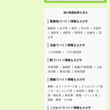
他の検索結果を見る
勤務地でバイト情報をさがす
船橋市
松戸市
柏市
市川市
市原市
浦安市
成田市
野田市
佐倉市
流
山市
沿線でバイト情報をさがす
ＪＲ内房線
ＪＲ久留里線
駅でバイト情報をさがす
木更津駅
巌根駅
祇園(千葉県)駅
上総
清川駅
東清川駅
馬来田駅
職種でバイト情報をさがす
事務・オフィスワーク系
クリエイティブ系
IT・エンジニア系
技術系
医療・介
護・福祉系
軽作業・警備・イベント系
調査・教育・その他
こだわりでバイト情報をさがす