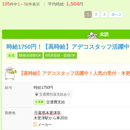
1,504
105
平均時給:
円
件中
1
～
50
件表示
1
2
3
次へ
未読
時給1750円！【高時給】アデコスタッフ活躍
派遣
職種未経験OK
WEB登録・面接OK
【高時給】アデコスタッフ活躍中！人気の受付・木
時給1750円
給与
交通費別途支給あり
交通費支給
交通費
千葉県木更津市
勤務地
木更津駅から車20分
メーカー