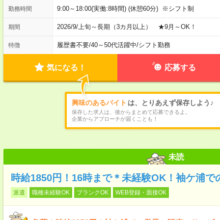
9:00～18:00(実働:8時間) (休憩60分) ※シフト制
勤務時間
2026/9/上旬～長期（3カ月以上） ★9月～OK！
期間
履歴書不要
/
40～50代活躍中
/
シフト勤務
特徴
気になる！
応募する
興味のあるバイト
は、とりあえず保存しよう♪
保存した求人は、後からまとめて応募できるよ。
企業からアプローチが届くことも！
未読
時給1850円！16時まで＊未経験OK！袖ケ浦
派遣
職種未経験OK
ブランクOK
WEB登録・面接OK