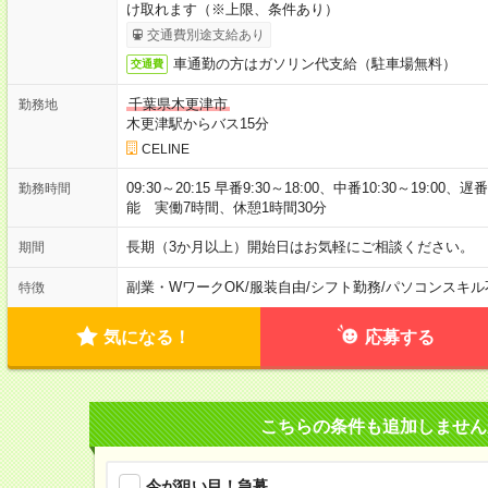
け取れます（※上限、条件あり）
交通費別途支給あり
車通勤の方はガソリン代支給（駐車場無料）
交通費
千葉県木更津市
勤務地
木更津駅からバス15分
CELINE
09:30～20:15 早番9:30～18:00、中番10:30～19:0
勤務時間
能 実働7時間、休憩1時間30分
長期（3か月以上）開始日はお気軽にご相談ください。
期間
副業・WワークOK
/
服装自由
/
シフト勤務
/
パソコンスキル
特徴
気になる！
応募する
こちらの条件も追加しません
今が狙い目！急募