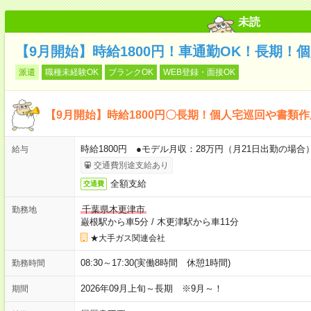
未読
【9月開始】時給1800円！車通勤OK！長期！
派遣
職種未経験OK
ブランクOK
WEB登録・面接OK
【9月開始】時給1800円〇長期！個人宅巡回や書類
時給1800円 ●モデル月収：28万円（月21日出勤の場合
給与
交通費別途支給あり
全額支給
交通費
千葉県木更津市
勤務地
巌根駅から車5分
/
木更津駅から車11分
★大手ガス関連会社
08:30～17:30(実働8時間 休憩1時間)
勤務時間
2026年09月上旬～長期 ※9月～！
期間