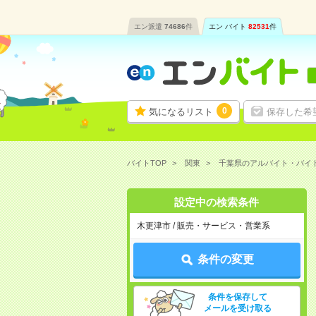
エン派遣
74686
件
エン バイト
82531
件
0
気になるリスト
保存した希
バイトTOP
関東
千葉県のアルバイト・バイ
設定中の検索条件
木更津市 / 販売・サービス・営業系
条件の変更
条件を保存して
メールを受け取る