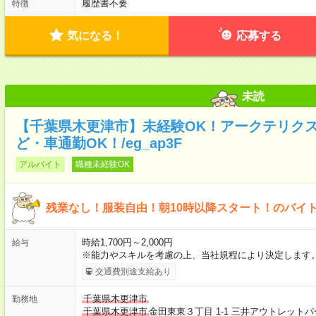
履歴書不要
特徴
気になる！
応募する
未読
【千葉県木更津市】未経験OK！アークテリク
ど・車通勤OK！/eg_ap3F
アルバイト
職種未経験OK
残業なし！服装自由！朝10時以降スタート！のバイ
時給1,700円～2,000円
給与
※能力やスキルを考慮の上、当社規程により決定します。
交通費別途支給あり
千葉県木更津市
勤務地
千葉県木更津市
金田東東３丁目 1-1 三井アウトレッ