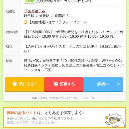
交通費全額支給（ガソリン代もOK）
交通費
千葉県銚子市
勤務地
銚子駅
/
犬吠駅
/
観音駅
/
…
【勤務地選べます！】グループホーム
【1日5時間～OK】ご希望の時間をご相談ください！ ▼シフト例
勤務時間
日勤 9:00～18:00 早番 7:00～16:00 遅番 10:00～19:00 時
短 10:00～15:00 上記はあくまで一例です。 「夕方までには帰宅
しておきたい」 「朝はゆっくりのスタートがいい」 「お昼の時
【急募】1ヶ月～OK！スタート日の相談もOK！（最短2日後か
期間
間を有効に使いたい」 など、ご希望があれば教えてください
ら）
ね。
日払いOK
/
履歴書不要
/
40～50代活躍中
/
副業・WワークOK
/
特徴
服装自由
/
シフト勤務
/
10名以上の大量募集
/
電話対応なし
/
パ
ソコンスキル不要
気になる！
応募する
詳細へ
掲載元企業名
株式会社ブレイブ（マイナビグループ）
興味のあるバイト
は、とりあえず保存しよう♪
保存した求人は、後からまとめて応募できるよ。
企業からアプローチが届くことも！