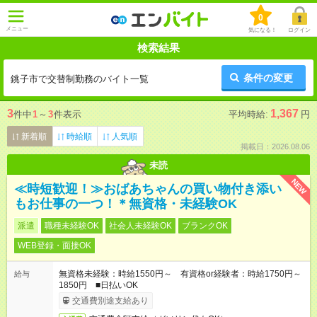
0
メニュー
気になる！
ログイン
検索結果
条件の変更
銚子市で交替制勤務のバイト一覧
3
1,367
件中
1
～
3
件表示
平均時給:
円
新着順
時給順
人気順
掲載日：2026.08.06
未読
NEW
≪時短歓迎！≫おばあちゃんの買い物付き添い
もお仕事の一つ！＊無資格・未経験OK
派遣
職種未経験OK
社会人未経験OK
ブランクOK
WEB登録・面接OK
無資格未経験：時給1550円～ 有資格or経験者：時給1750円～
給与
1850円 ■日払いOK
交通費別途支給あり