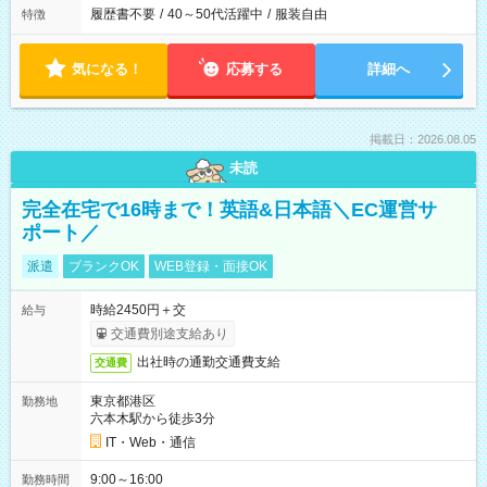
履歴書不要
/
40～50代活躍中
/
服装自由
特徴
気になる！
応募する
詳細へ
掲載日：2026.08.05
未読
完全在宅で16時まで！英語&日本語＼EC運営サ
ポート／
派遣
ブランクOK
WEB登録・面接OK
時給2450円＋交
給与
交通費別途支給あり
出社時の通勤交通費支給
交通費
東京都港区
勤務地
六本木駅から徒歩3分
IT・Web・通信
9:00～16:00
勤務時間