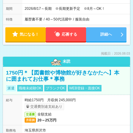
2026/8/17～長期 ※長期更新予定 ※8月～OK！
期間
履歴書不要
/
40～50代活躍中
/
服装自由
特徴
気になる！
応募する
詳細へ
掲載日：2026.08.03
未読
1750円＊【図書館や博物館が好きなかたへ】本
に囲まれてお仕事＊事務
派遣
職種未経験OK
ブランクOK
WEB登録・面接OK
時給1750円 月収例 245,000円
給与
交通費別途支給あり
全額支給
交通費
20～25万円
月収例
埼玉県所沢市
勤務地