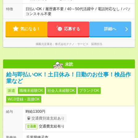
日払いOK
/
履歴書不要
/
40～50代活躍中
/
電話対応なし
/
パソ
特徴
コンスキル不要
気になる！
応募する
詳細へ
掲載元企業名
株式会社テクノ・サービス 採用担当
未読
給与即払いOK！土日休み！日勤のお仕事！検品作
業など
派遣
職種未経験OK
社会人未経験OK
ブランクOK
WEB登録・面接OK
時給1300円
給与
交通費別途支給あり
交通費支給有り
交通費
千葉県銚子市
勤務地