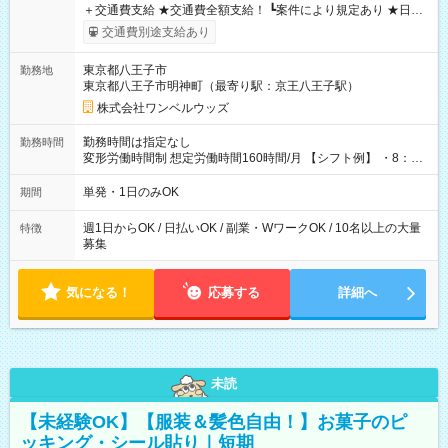
＋交通費支給 ★交通費全額支給！ ┗案件により規定あり ★日払
いOK！（規定あり） ┗働いたその日に現金GET♪ お仕事後はコ
交通費別途支給あり
ンビニATMから 日払い分を引き落とせます！ 【試用期間】試
用期間なし
東京都八王子市
勤務地
東京都八王子市明神町（最寄り駅：京王八王子駅）
株式会社ワンベルウッズ
勤務時間は指定なし
勤務時間
変形労働時間制 想定労働時間160時間/月 【シフト例】 ・8：00
～21：00
単発・1日のみOK
期間
週1日からOK / 日払いOK / 副業・WワークOK / 10名以上の大量
特徴
募集
気になる！
応募する
詳細へ
未読
【未経験OK】【服装＆髪色自由！】お菓子のピ
ッキング・シール貼り｜短期