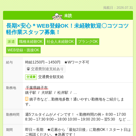
掲載日：2026.07.31
未読
長期×安心＊WEB登録OK！未経験歓迎〇コツコツ
軽作業スタッフ募集！
派遣
職種未経験OK
社会人未経験OK
ブランクOK
WEB登録・面接OK
時給1250円～1450円 ★Wワーク不可
給与
交通費別途支給あり
交通費全額支給
交通費
千葉県銚子市
勤務地
銚子駅
/
犬吠駅
/
松岸駅
/
…
銚子市など…勤務地多数！通いやすい勤務地をご紹介しま
す。
週5フルタイムがメインです！ ＜勤務時間の例＞ 8:00～17:00
勤務時間
8:30～17:30 9:00～18:00 10:00～19:00 20:30～翌5:30 など ★
その他にも勤務時間多数！ 日勤のみ、残業なし、交替制など
ご希望を教えてください！
即日～長期 ★応募から「最短2日後」に勤務OK！スタート日は
期間
ご相談ください。★急募です！