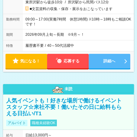
東所沢駅から徒歩10分
/
所沢駅から民間バス12分
■文芸資料の収集・保存・展示をおこなっています
09:00～17:00(実働7時間 休憩1時間) ※10時～18時もご相談OK
勤務時間
です！
2026年09月上旬～長期 ※9月～！
期間
履歴書不要
/
40～50代活躍中
特徴
気になる！
応募する
詳細へ
未読
人気イベントも！好きな場所で働けるイベント
スタッフ☆来社不要！働いたその日に給料もら
える日払い/T1
アルバイト
職種未経験OK
日給13,000円～
給与