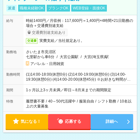
派遣
職種未経験OK
ブランクOK
WEB登録・面接OK
時給1400円／月収例：117,600円＝1,400円×4時間×21日勤務の
給与
場合＋交通費別途支給
交通費別途支給あり
実費支給／当社規定あり。
交通費
さいたま市見沼区
勤務地
七里駅から車6分
/
大宮公園駅
/
大宮(埼玉県)駅
アパレル・日用雑貨
(1)14:00-18:00(休憩0分) (2)14:00-19:00(休憩0分) (3)14:00-
勤務時間
19:30(休憩0分) (4)14:00-20:00(休憩45分) ※お好きな時間が選べ
ます
1ヶ月以上3ヶ月未満／即日～8月末までの期間限定
期間
履歴書不要
/
40～50代活躍中
/
服装自由
/
シフト勤務
/
10名以
特徴
上の大量募集
気になる！
応募する
詳細へ