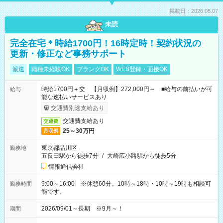
掲載日：2026.08.07
未読
完全在宅＊時給1700円！16時定時！契約状況の
更新・修正など事務サポート
派遣
職種未経験OK
ブランクOK
WEB登録・面接OK
時給1700円＋交 【月収例】272,000円～ ■給与の前払いが可
給与
能な速払いサービスあり
交通費別途支給あり
交通費支給あり
交通費
25～30万円
月収例
東京都品川区
勤務地
五反田駅から徒歩7分
/
大崎広小路駅から徒歩5分
情報通信会社
9:00～16:00 ※休憩60分。10時～18時・10時～19時も相談可
勤務時間
能です。
2026/09/01～長期 ※9月～！
期間