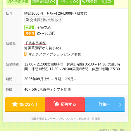
紹介予定派遣
職種未経験OK
ブランクOK
WEB登録・面接OK
時給1650円 月収例 264,000円+残業代
給与
交通費別途支給あり
全額支給
交通費
25～30万円
月収例
千葉市美浜区
勤務地
海浜幕張駅から徒歩4分
マルチメディアショッピング事業
12:00～21:00(実働8時間 休憩1時間) 05:30～14:30(実働8時
勤務時間
間 休憩1時間) 17:30～26:30(実働8時間 休憩1時間) ※5:30～
26:00の間で時間相談できます！8:00～17:00等お時間固定でも
OK！
2026年09月上旬～長期 ※9月～！
期間
40～50代活躍中
/
シフト勤務
特徴
気になる！
応募する
詳細へ
掲載元企業名
パーソルテンプスタッフ株式会社 首都圏
掲載日：2026.08.05