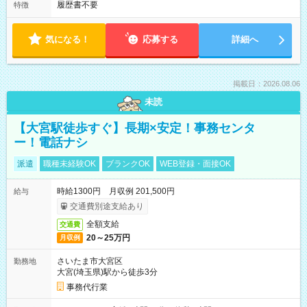
履歴書不要
特徴
気になる！
応募する
詳細へ
掲載日：2026.08.06
未読
【大宮駅徒歩すぐ】長期×安定！事務センタ
ー！電話ナシ
派遣
職種未経験OK
ブランクOK
WEB登録・面接OK
時給1300円 月収例 201,500円
給与
交通費別途支給あり
全額支給
交通費
20～25万円
月収例
さいたま市大宮区
勤務地
大宮(埼玉県)駅から徒歩3分
事務代行業