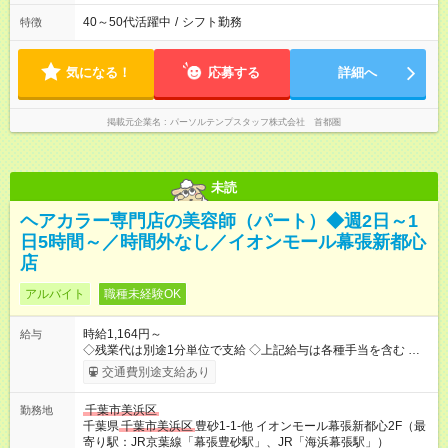
40～50代活躍中
/
シフト勤務
特徴
気になる！
応募する
詳細へ
掲載元企業名
パーソルテンプスタッフ株式会社 首都圏
未読
ヘアカラー専門店の美容師（パート）◆週2日～1
日5時間～／時間外なし／イオンモール幕張新都心
店
アルバイト
職種未経験OK
時給1,164円～
給与
◇残業代は別途1分単位で支給 ◇上記給与は各種手当を含む ◇毎
月インセンティブポイント付与 ・店舗売上や入客人数などに応
交通費別途支給あり
じてインセンティブポイントを付与 ・ポイントは6ヶ月に一度引
き出し可能 ◇半年に1回の昇給制度（3人に1人以上が昇給） ◇管
千葉市美浜区
勤務地
理美容師手当あり 研修期間6ヶ月間は以下給与のみ変更あり 時
千葉県
千葉市美浜区
豊砂1-1-他 イオンモール幕張新都心2F（最
給1140円 ※交通費支給（～500円/日） ※給与に関しては2025年
寄り駅：JR京葉線「幕張豊砂駅」、JR「海浜幕張駅」）
度の最低賃金を反映済み ※各都道府県の施行月より適応、入社