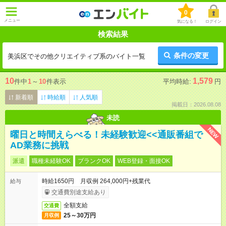
0
メニュー
気になる！
ログイン
検索結果
条件の変更
美浜区でその他クリエイティブ系のバイト一覧
10
1,579
件中
1
～
10
件表示
平均時給:
円
新着順
時給順
人気順
掲載日：2026.08.08
未読
NEW
曜日と時間えらべる！未経験歓迎<<通販番組で
AD業務に挑戦
派遣
職種未経験OK
ブランクOK
WEB登録・面接OK
時給1650円 月収例 264,000円+残業代
給与
交通費別途支給あり
全額支給
交通費
25～30万円
月収例