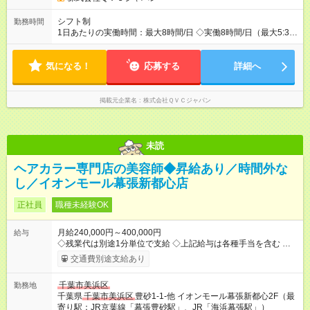
シフト制
勤務時間
1日あたりの実働時間：最大8時間/日 ◇実働8時間/日（最大5:30
～26:00の間でシフトが発生します） ◇希望休日が取りやすく、
長期の休暇も取得可能です！
気になる！
応募する
詳細へ
掲載元企業名
株式会社ＱＶＣジャパン
未読
ヘアカラー専門店の美容師◆昇給あり／時間外な
し／イオンモール幕張新都心店
正社員
職種未経験OK
月給240,000円～400,000円
給与
◇残業代は別途1分単位で支給 ◇上記給与は各種手当を含む ◇毎
月インセンティブポイント付与 ・店舗売上や入客人数などに応
交通費別途支給あり
じてインセンティブポイントを付与 ・ポイントは6ヶ月に一度引
き出し可能 ◇半年に1回の昇給制度（3人に1人以上が昇給） ◇店
千葉市美浜区
勤務地
長手当（月30，000円～）あり 研修期間6ヶ月間は以下給与のみ
千葉県
千葉市美浜区
豊砂1-1-他 イオンモール幕張新都心2F（最
変更あり 月給210，500円 ※給与に関しては2025年度の最低賃
寄り駅：JR京葉線「幕張豊砂駅」、JR「海浜幕張駅」）