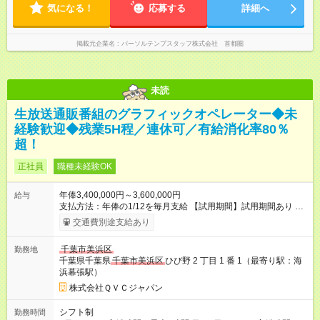
気になる！
応募する
詳細へ
掲載元企業名
パーソルテンプスタッフ株式会社 首都圏
未読
生放送通販番組のグラフィックオペレーター◆未
経験歓迎◆残業5H程／連休可／有給消化率80％
超！
正社員
職種未経験OK
年俸3,400,000円～3,600,000円
給与
支払方法：年俸の1/12を毎月支給 【試用期間】試用期間あり 試
用期間の長さ：6ヶ月 雇用形態、給与は本採用時と同じです。
交通費別途支給あり
千葉市美浜区
勤務地
千葉県千葉県
千葉市美浜区
ひび野 2 丁目 1 番 1（最寄り駅：海
浜幕張駅）
株式会社ＱＶＣジャパン
シフト制
勤務時間