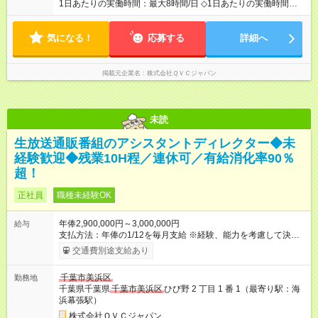
1日あたりの実働時間：最大8時間/日 ◇1日あたりの実働時間：8
時間 ◇シフト（6:00~26:00の間でシフトが発生します） ・早
番 ： 6:00~15:00 ・中番 ： 9:00~18:00 / 10:00～18:00 ・遅
気になる！
番 ： 17:00~26:00 ＊勤務シフトは一定期間でローテーション ＊
応募する
詳細へ
早番か遅番のどちらかをカバーできればOK！
掲載元企業名
株式会社ＱＶＣジャパン
未読
生放送通販番組のアシスタントディレクター◆未
経験歓迎◆残業10H程／連休可／有給消化率90％
超！
正社員
職種未経験OK
年俸2,900,000円～3,000,000円
給与
支払方法：年俸の1/12を毎月支給 ※経験、能力を考慮して決定
します ※各種手当(残業、時間帯勤務など)、業績賞与は別途支給
交通費別途支給あり
【試用期間】試用期間あり 試用期間の長さ：6ヶ月 雇用形態、
給与は本採用時と同じです。
千葉市美浜区
勤務地
千葉県千葉県
千葉市美浜区
ひび野 2 丁目 1 番 1（最寄り駅：海
浜幕張駅）
株式会社ＱＶＣジャパン