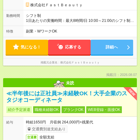
時期によっては変動の可能性あり 詳細は、採用担当へお問い合
株式会社ＦａｓｔＢｅａｕｔｙ
わせください 【試用期間】試用期間なし
シフト制
勤務時間
1日あたりの実働時間：最大8時間/日 10:00～21:00のシフト制
週2日～、1日5時間～OK シフトはご希望を伺いながら相談のう
え決定します 扶養内勤務・ダブルワークOK
副業・WワークOK
特徴
気になる！
応募する
詳細へ
掲載元企業名
株式会社ＦａｓｔＢｅａｕｔｙ
掲載日：2026.08.07
未読
NEW
≪半年後には正社員≫未経験OK！大手企業のス
タジオコーディネータ
紹介予定派遣
職種未経験OK
ブランクOK
WEB登録・面接OK
時給1650円 月収例 264,000円+残業代
給与
交通費別途支給あり
全額支給
交通費