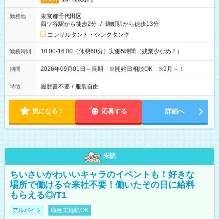
東京都千代田区
勤務地
四ツ谷駅から徒歩2分
/
麹町駅から徒歩13分
コンサルタント・シンクタンク
10:00-16:00（休憩60分）実働5時間（残業少なめ！）
勤務時間
2026年09月01日～長期 ※開始日相談OK ※9月～！
期間
履歴書不要
/
服装自由
特徴
気になる！
応募する
詳細へ
未読
ちいさいかわいいキャラのイベントも！好きな
場所で働ける☆来社不要！働いたその日に給料
もらえる◎/T1
アルバイト
職種未経験OK