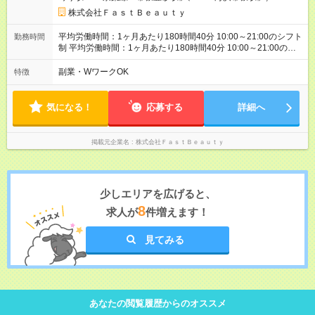
金を反映済み ※各都道府県の施行月より適応、入社時期によっ
ては変動の可能性あり 詳細は、採用担当へお問い合わせくださ
株式会社ＦａｓｔＢｅａｕｔｙ
い 【試用期間】試用期間なし
平均労働時間：1ヶ月あたり180時間40分 10:00～21:00のシフト
勤務時間
制 平均労働時間：1ヶ月あたり180時間40分 10:00～21:00のシ
フト制
副業・WワークOK
特徴
気になる！
応募する
詳細へ
掲載元企業名
株式会社ＦａｓｔＢｅａｕｔｙ
少しエリアを広げると、
8
求人が
件増えます！
見てみる
あなたの閲覧履歴からのオススメ