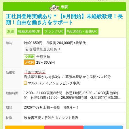
未読
正社員登用実績あり＊【9月開始】未経験歓迎！長
期！自由な働き方をサポート
派遣
職種未経験OK
ブランクOK
WEB登録・面接OK
時給1650円 月収例 264,000円+残業代
給与
交通費別途支給あり
全額支給
交通費
25～30万円
月収例
千葉市美浜区
勤務地
海浜幕張駅から徒歩3分
/
幕張本郷駅から民間バス19分
マルチメディアショッピング事業
12:00～21:00(実働8時間 休憩1時間) 05:30～14:30(実働8時
勤務時間
間 休憩1時間) 17:00～26:00(実働8時間 休憩1時間) ※5:30～
26:00の間で時間相談できます！
2026年09月上旬～長期 ※9月～！
期間
履歴書不要
/
服装自由
/
シフト勤務
特徴