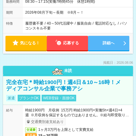
08:30～17:15(実働7時間45分 休憩1時間)
勤務時間
2026年08月下旬～長期 ※8月～！
期間
履歴書不要
/
40～50代活躍中
/
服装自由
/
電話対応なし
/
パソ
特徴
コンスキル不要
気になる！
応募する
詳細へ
掲載日：2026.08.06
未読
完全在宅＊時給1900円！週4日＆10～16時！メ
ディアコンサル企業で事務アシ
派遣
ブランクOK
WEB登録・面接OK
時給1900円 月収例 15万円 時給1900円×実働5h×週4日×4
給与
週 ※月収例を保証するものではありません。※給与即受取りサ
ービス利用可（利用条件有）
交通費別途支給あり
1ヶ月3万円を上限として実費支給
交通費
15～20万円
月収例