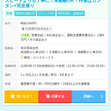
スピードよりも丁寧に！未経験OK！作業はカン
タン×完全座り
派遣
職種未経験OK
ブランクOK
WEB登録・面接OK
時給1500円
給与
交通費別途支給あり
実費支給／当社規定あり。通勤交通費実費支払／上限4
交通費
万円／月※規定あり
埼玉県加須市
勤務地
加須駅から車10分
/
久喜駅から車20分
/
鴻巣駅から車20分
物流・ロジスティクス
(1)09:00-17:00(休憩60分) ※休憩（12:00-12:50、15:00-15:10）
勤務時間
1ヶ月以上3ヶ月未満／即日～9月末まで
期間
履歴書不要
/
40～50代活躍中
/
10名以上の大量募集
特徴
気になる！
応募する
詳細へ