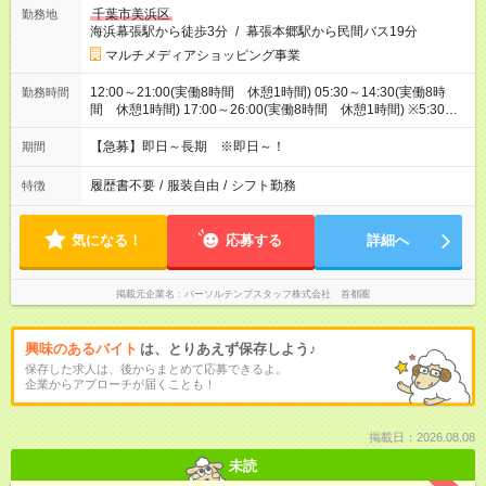
千葉市美浜区
勤務地
海浜幕張駅から徒歩3分
/
幕張本郷駅から民間バス19分
マルチメディアショッピング事業
12:00～21:00(実働8時間 休憩1時間) 05:30～14:30(実働8時
勤務時間
間 休憩1時間) 17:00～26:00(実働8時間 休憩1時間) ※5:30～
26:00の間で時間相談できます！
【急募】即日～長期 ※即日～！
期間
履歴書不要
/
服装自由
/
シフト勤務
特徴
気になる！
応募する
詳細へ
掲載元企業名
パーソルテンプスタッフ株式会社 首都圏
興味のあるバイト
は、とりあえず保存しよう♪
保存した求人は、後からまとめて応募できるよ。
企業からアプローチが届くことも！
掲載日：2026.08.08
未読