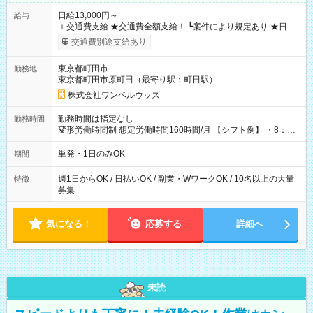
日給13,000円～
給与
＋交通費支給 ★交通費全額支給！ ┗案件により規定あり ★日払
いOK！（規定あり） ┗働いたその日に現金GET♪ お仕事後はコ
交通費別途支給あり
ンビニATMから 日払い分を引き落とせます！ 【試用期間】試
用期間なし
東京都町田市
勤務地
東京都町田市原町田（最寄り駅：町田駅）
株式会社ワンベルウッズ
勤務時間は指定なし
勤務時間
変形労働時間制 想定労働時間160時間/月 【シフト例】 ・8：00
～21：00
単発・1日のみOK
期間
週1日からOK / 日払いOK / 副業・WワークOK / 10名以上の大量
特徴
募集
気になる！
応募する
詳細へ
未読