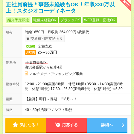
NEW
正社員前提＊事務未経験もOK！年収330万以
上！スタジオコーディネータ
紹介予定派遣
職種未経験OK
ブランクOK
WEB登録・面接OK
時給1650円 月収例 264,000円+残業代
給与
交通費別途支給あり
全額支給
交通費
25～30万円
月収例
千葉市美浜区
勤務地
海浜幕張駅から徒歩4分
マルチメディアショッピング事業
12:00～21:00(実働8時間 休憩1時間) 05:30～14:30(実働8時
勤務時間
間 休憩1時間) 17:30～26:30(実働8時間 休憩1時間) ※5:30～
26:00の間で時間相談できます！8:00～17:00等お時間固定でも
OK！
【急募】即日～長期 ※8月～！
期間
40～50代活躍中
/
シフト勤務
特徴
気になる！
応募する
詳細へ