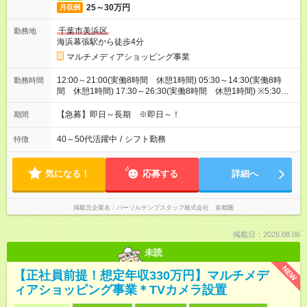
25～30万円
月収例
千葉市美浜区
勤務地
海浜幕張駅から徒歩4分
マルチメディアショッピング事業
12:00～21:00(実働8時間 休憩1時間) 05:30～14:30(実働8時
勤務時間
間 休憩1時間) 17:30～26:30(実働8時間 休憩1時間) ※5:30～
26:00の間で時間相談できます！8:00～17:00等お時間固定でも
OK！
【急募】即日～長期 ※即日～！
期間
40～50代活躍中
/
シフト勤務
特徴
気になる！
応募する
詳細へ
掲載元企業名
パーソルテンプスタッフ株式会社 首都圏
掲載日：2026.08.06
未読
NEW
【正社員前提！想定年収330万円】マルチメデ
ィアショッピング事業＊TVカメラ設置