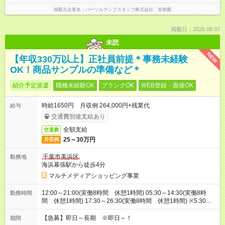
掲載元企業名
パーソルテンプスタッフ株式会社 首都圏
掲載日：2026.08.07
未読
NEW
【年収330万以上】正社員前提＊事務未経験
OK！商品サンプルの準備など＊
紹介予定派遣
職種未経験OK
ブランクOK
WEB登録・面接OK
時給1650円 月収例 264,000円+残業代
給与
交通費別途支給あり
全額支給
交通費
25～30万円
月収例
千葉市美浜区
勤務地
海浜幕張駅から徒歩4分
マルチメディアショッピング事業
12:00～21:00(実働8時間 休憩1時間) 05:30～14:30(実働8時
勤務時間
間 休憩1時間) 17:30～26:30(実働8時間 休憩1時間) ※5:30～
26:00の間で時間相談できます！8:00～17:00等お時間固定でも
OK！
【急募】即日～長期 ※即日～！
期間