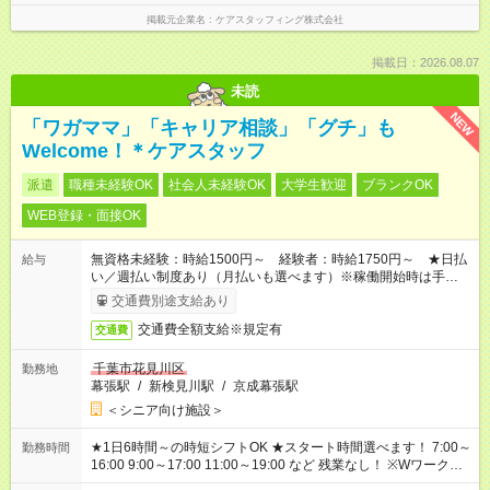
掲載元企業名
ケアスタッフィング株式会社
掲載日：2026.08.07
未読
NEW
「ワガママ」「キャリア相談」「グチ」も
Welcome！＊ケアスタッフ
派遣
職種未経験OK
社会人未経験OK
大学生歓迎
ブランクOK
WEB登録・面接OK
無資格未経験：時給1500円～ 経験者：時給1750円～ ★日払
給与
い／週払い制度あり（月払いも選べます）※稼働開始時は手続き
完了次第のお支払いとなります。
交通費別途支給あり
交通費全額支給※規定有
交通費
千葉市花見川区
勤務地
幕張駅
/
新検見川駅
/
京成幕張駅
＜シニア向け施設＞
★1日6時間～の時短シフトOK ★スタート時間選べます！ 7:00～
勤務時間
16:00 9:00～17:00 11:00～19:00 など 残業なし！ ※Wワークの
場合、他のお仕事と合わせ週40時間超の就業はご案内できませ