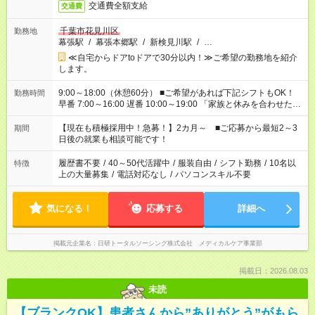
交通費全額支給
交通費
千葉市花見川区
勤務地
幕張駅
/
幕張本郷駅
/
新検見川駅
/
…
≪自宅からドアtoドアで30分以内！≫ご希望の勤務地を紹介
します。
9:00～18:00（休憩60分） ■ご希望があれば下記シフトもOK！
勤務時間
早番 7:00～16:00 遅番 10:00～19:00 「家族と休みを合わせた
い」 「余裕を持って夕飯の準備がしたい」 「できれば残業はし
たくない」 など、ご希望を教えてくださいね。 ※Wワーク希望
【現在も積極採用中！急募！】2カ月～ ■ご応募から最短2～3
期間
の方へ 今ご覧のお仕事で希望する勤務時間と、もう1つのお仕事
日後の就業も相談可能です！
の勤務時間。 合計で週40時間を超える場合は応募できません。
履歴書不要
/
40～50代活躍中
/
服装自由
/
シフト勤務
/
10名以
特徴
上の大量募集
/
電話対応なし
/
パソコンスキル不要
気になる！
応募する
詳細へ
掲載元企業名
日研トータルソーシング株式会社 メディカルケア事業部
掲載日：2026.08.03
未読
【ブランクOK】患者さんから”ありがとう”がもら