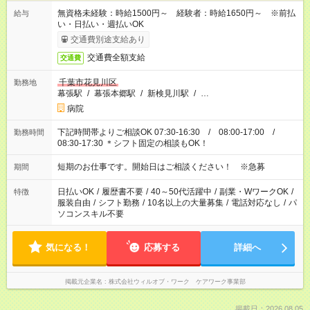
無資格未経験：時給1500円～ 経験者：時給1650円～ ※前払
給与
い・日払い・週払いOK
交通費別途支給あり
交通費全額支給
交通費
千葉市花見川区
勤務地
幕張駅
/
幕張本郷駅
/
新検見川駅
/
…
病院
下記時間帯よりご相談OK 07:30-16:30 / 08:00-17:00 /
勤務時間
08:30-17:30 ＊シフト固定の相談もOK！
短期のお仕事です。開始日はご相談ください！ ※急募
期間
日払いOK
/
履歴書不要
/
40～50代活躍中
/
副業・WワークOK
/
特徴
服装自由
/
シフト勤務
/
10名以上の大量募集
/
電話対応なし
/
パ
ソコンスキル不要
気になる！
応募する
詳細へ
掲載元企業名
株式会社ウィルオブ・ワーク ケアワーク事業部
掲載日：2026.08.05