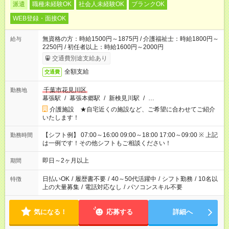
派遣
職種未経験OK
社会人未経験OK
ブランクOK
WEB登録・面接OK
無資格の方：時給1500円～1875円 / 介護福祉士：時給1800円～
給与
2250円 / 初任者以上：時給1600円～2000円
交通費別途支給あり
全額支給
交通費
千葉市花見川区
勤務地
幕張駅
/
幕張本郷駅
/
新検見川駅
/
…
介護施設 ★自宅近くの施設など、ご希望に合わせてご紹介
いたします！
【シフト例】 07:00～16:00 09:00～18:00 17:00～09:00 ※ 上記
勤務時間
は一例です！その他シフトもご相談ください！
即日～2ヶ月以上
期間
日払いOK
/
履歴書不要
/
40～50代活躍中
/
シフト勤務
/
10名以
特徴
上の大量募集
/
電話対応なし
/
パソコンスキル不要
気になる！
応募する
詳細へ