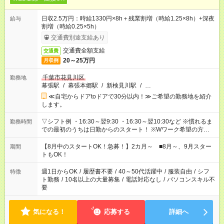
日収2.5万円：時給1330円×8h＋残業割増（時給1.25×8h）+深夜
給与
割増（時給0.25×5h）
交通費別途支給あり
交通費全額支給
交通費
20～25万円
月収例
千葉市花見川区
勤務地
幕張駅
/
幕張本郷駅
/
新検見川駅
/
…
≪自宅からドアtoドアで30分以内！≫ご希望の勤務地を紹介
します。
▽シフト例 ・16:30～翌9:30 ・16:30～翌10:30など ※慣れるま
勤務時間
での最初のうちは日勤からのスタート！ ※Wワーク希望の方へ
今ご覧のお仕事で希望する勤務時間と、もう1つのお仕事の勤務
時間。 合計で週40時間を超える場合は応募できません。
【8月中のスタートOK！急募！】2カ月～ ■8月～、9月スター
期間
トもOK！
週1日からOK
/
履歴書不要
/
40～50代活躍中
/
服装自由
/
シフ
特徴
ト勤務
/
10名以上の大量募集
/
電話対応なし
/
パソコンスキル不
要
気になる！
応募する
詳細へ