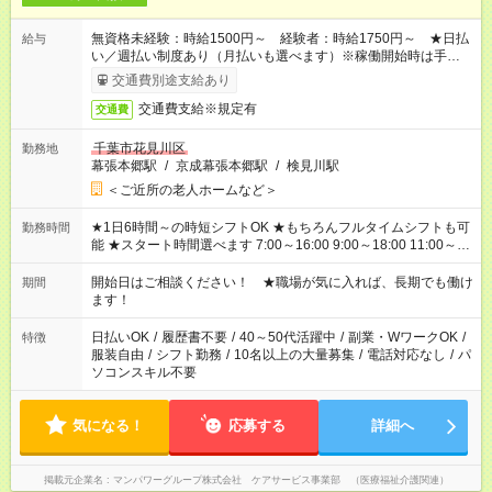
無資格未経験：時給1500円～ 経験者：時給1750円～ ★日払
給与
い／週払い制度あり（月払いも選べます）※稼働開始時は手続き
完了次第のお支払いとなります。
交通費別途支給あり
交通費支給※規定有
交通費
千葉市花見川区
勤務地
幕張本郷駅
/
京成幕張本郷駅
/
検見川駅
＜ご近所の老人ホームなど＞
★1日6時間～の時短シフトOK ★もちろんフルタイムシフトも可
勤務時間
能 ★スタート時間選べます 7:00～16:00 9:00～18:00 11:00～
20:00 など 残業なし！ ※Wワークの場合、他のお仕事と合わせ
週40時間超の就業はご案内できません ※法令に基づき、週20時
開始日はご相談ください！ ★職場が気に入れば、長期でも働け
期間
間以上勤務は社会保険への加入対象となります ※労働者派遣法
ます！
（日雇い派遣の原則禁止）により、短時間・短期間の就業はご
案内が難しい場合があります
日払いOK
/
履歴書不要
/
40～50代活躍中
/
副業・WワークOK
/
特徴
服装自由
/
シフト勤務
/
10名以上の大量募集
/
電話対応なし
/
パ
ソコンスキル不要
気になる！
応募する
詳細へ
掲載元企業名
マンパワーグループ株式会社 ケアサービス事業部 （医療福祉介護関連）