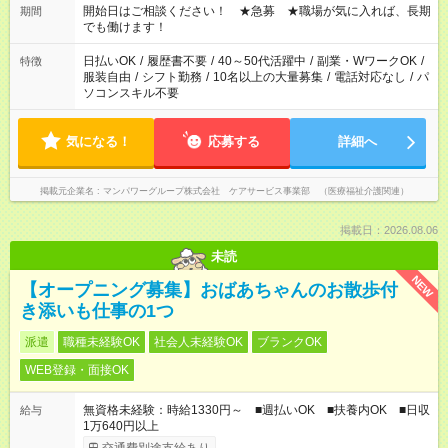
ん ※法令に基づき、週20時間以上勤務は社会保険への加入対象
開始日はご相談ください！ ★急募 ★職場が気に入れば、長期
期間
となります ※労働者派遣法（日雇い派遣の原則禁止）により、
でも働けます！
短時間・短期間の就業はご案内が難しい場合があります
日払いOK
/
履歴書不要
/
40～50代活躍中
/
副業・WワークOK
/
特徴
服装自由
/
シフト勤務
/
10名以上の大量募集
/
電話対応なし
/
パ
ソコンスキル不要
気になる！
応募する
詳細へ
掲載元企業名
マンパワーグループ株式会社 ケアサービス事業部 （医療福祉介護関連）
掲載日：2026.08.06
未読
NEW
【オープニング募集】おばあちゃんのお散歩付
き添いも仕事の1つ
派遣
職種未経験OK
社会人未経験OK
ブランクOK
WEB登録・面接OK
無資格未経験：時給1330円～ ■週払いOK ■扶養内OK ■日収
給与
1万640円以上