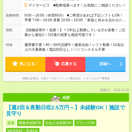
デイサービス ■勤務地選べます！お気軽にご相談ください！
9:00～18:00（休憩60分） ■ご希望があれば下記シフトもOK！
勤務時間
早番 7:00～16:00 遅番 10:00～19:00 「家族と休みを合わせた
い」 「余裕を持って夕飯の準備がしたい」 「できれば残業はし
たくない」 など、ご希望を教えてくださいね。 ※Wワーク希望
【積極採用中！急募！】＊1年以上勤務している方が多数！ご応
期間
の方へ 今ご覧のお仕事で希望する勤務時間と、もう1つのお仕事
募から最短2～3日後の就業も相談可能です！
の勤務時間。 合計で週40時間を超える場合は応募できません。
履歴書不要
/
40～50代活躍中
/
服装自由
/
シフト勤務
/
10名以
特徴
上の大量募集
/
電話対応なし
/
パソコンスキル不要
気になる！
応募する
詳細へ
掲載元企業名
日研トータルソーシング株式会社 メディカルケア事業部
掲載日：2026.07.26
未読
【週2回＆夜勤日収2.5万円～】未経験OK！施設で
見守り
派遣
職種未経験OK
社会人未経験OK
ブランクOK
WEB登録・面接OK