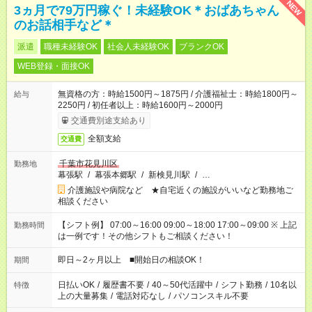
NEW
3ヵ月で79万円稼ぐ！未経験OK＊おばあちゃん
のお話相手など＊
派遣
職種未経験OK
社会人未経験OK
ブランクOK
WEB登録・面接OK
無資格の方：時給1500円～1875円 / 介護福祉士：時給1800円～
給与
2250円 / 初任者以上：時給1600円～2000円
交通費別途支給あり
全額支給
交通費
千葉市花見川区
勤務地
幕張駅
/
幕張本郷駅
/
新検見川駅
/
…
介護施設や病院など ★自宅近くの施設がいいなど勤務地ご
相談ください
【シフト例】 07:00～16:00 09:00～18:00 17:00～09:00 ※ 上記
勤務時間
は一例です！その他シフトもご相談ください！
即日～2ヶ月以上 ■開始日の相談OK！
期間
日払いOK
/
履歴書不要
/
40～50代活躍中
/
シフト勤務
/
10名以
特徴
上の大量募集
/
電話対応なし
/
パソコンスキル不要