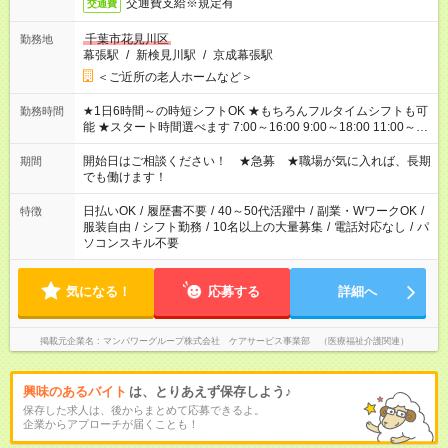
交通費支給※規定有
交通費
千葉市花見川区
勤務地
幕張駅
/
新検見川駅
/
京成幕張駅
＜ご近所の老人ホームなど＞
★1日6時間～の時短シフトOK ★もちろんフルタイムシフトも可
勤務時間
能 ★スタート時間選べます 7:00～16:00 9:00～18:00 11:00～
20:00 など 残業なし！ ※Wワークの場合、他のお仕事と合わせ
週40時間超の就業はご案内できません ※法令に基づき、週20時
開始日はご相談ください！ ★急募 ★職場が気に入れば、長期
期間
間以上勤務は社会保険への加入対象となります ※労働者派遣法
でも働けます！
（日雇い派遣の原則禁止）により、短時間・短期間の就業はご
案内が難しい場合があります
日払いOK
/
履歴書不要
/
40～50代活躍中
/
副業・WワークOK
/
特徴
服装自由
/
シフト勤務
/
10名以上の大量募集
/
電話対応なし
/
パ
ソコンスキル不要
気になる！
応募する
詳細へ
掲載元企業名
マンパワーグループ株式会社 ケアサービス事業部 （医療福祉介護関連）
興味のあるバイト
は、とりあえず保存しよう♪
保存した求人は、後からまとめて応募できるよ。
企業からアプローチが届くことも！