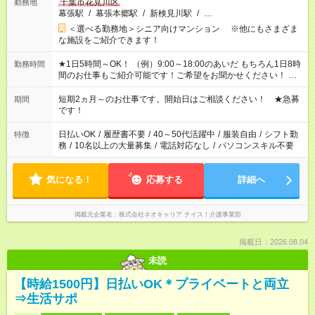
千葉市花見川区
勤務地
幕張駅
/
幕張本郷駅
/
新検見川駅
/
…
＜選べる勤務地＞シニア向けマンション ※他にもさまざま
な施設をご紹介できます！
★1日5時間～OK！ （例）9:00～18:00のあいだ もちろん1日8時
勤務時間
間のお仕事もご紹介可能です！ご希望をお聞かせください！ ★
家庭の都合でお休みが必要な場合も遠慮なくご相談ください。
※週最低15時間以上の勤務が必要です
短期2ヵ月～のお仕事です。開始日はご相談ください！ ★急募
期間
です！
日払いOK
/
履歴書不要
/
40～50代活躍中
/
服装自由
/
シフト勤
特徴
務
/
10名以上の大量募集
/
電話対応なし
/
パソコンスキル不要
気になる！
応募する
詳細へ
掲載元企業名
株式会社ネオキャリア ナイス！介護事業部
掲載日：2026.08.04
未読
【時給1500円】日払いOK＊プライベートと両立
⇒生活サポ