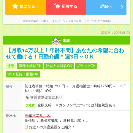
気になる！
応募する
詳細へ
掲載元企業名
日研トータルソーシング株式会社 メディカルケア事業部
掲載日：2026.08.02
未読
【月収14万以上！年齢不問】あなたの希望に合わ
せて働ける！日勤介護＊週3日～ＯＫ
派遣
職種未経験OK
社会人未経験OK
ブランクOK
WEB登録・面接OK
初任者研修：時給1500円～ 介護福祉士：時給1750円～ ※日
給与
払い・週払いOK
交通費別途支給あり
全額支給 ※ガソリン代については別途規定あり
交通費
千葉市花見川区
勤務地
幕張駅
/
幕張本郷駅
/
新検見川駅
/
…
お近くの介護施設をご紹介！