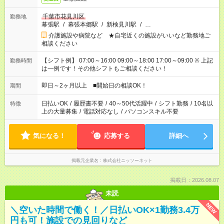
千葉市花見川区
勤務地
幕張駅
/
幕張本郷駅
/
新検見川駅
/
…
介護施設や病院など ★自宅近くの施設がいいなど勤務地ご
相談ください
【シフト例】 07:00～16:00 09:00～18:00 17:00～09:00 ※ 上記
勤務時間
は一例です！その他シフトもご相談ください！
即日～2ヶ月以上 ■開始日の相談OK！
期間
日払いOK
/
履歴書不要
/
40～50代活躍中
/
シフト勤務
/
10名以
特徴
上の大量募集
/
電話対応なし
/
パソコンスキル不要
気になる！
応募する
詳細へ
掲載元企業名
株式会社ニッソーネット
掲載日：2026.08.07
未読
NEW
＼空いた時間で働く！／日払いOK×1勤務3.4万
円も可！施設での見回りなど