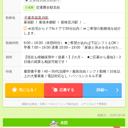
交通費別途支給あり
交通費全額支給
交通費
千葉市花見川区
勤務地
幕張駅
/
幕張本郷駅
/
新検見川駅
/
…
≪自宅からドアtoドアで30分以内！≫ご希望の勤務地を紹介
します。
9:00～18:00（休憩60分） ■ご希望があれば下記シフトもOK！
勤務時間
早番 7:00～16:00 遅番 10:00～19:00 「家族と休みを合わせた
い」 「余裕を持って夕飯の準備がしたい」 「できれば残業はし
たくない」 など、ご希望を教えてくださいね。 ※Wワーク希望
【現在も積極採用中！急募！】2カ月～ ■ご応募から最短2～3
期間
の方へ 今ご覧のお仕事で希望する勤務時間と、もう1つのお仕事
日後の就業も相談可能です！
の勤務時間。 合計で週40時間を超える場合は応募できません。
履歴書不要
/
40～50代活躍中
/
服装自由
/
シフト勤務
/
10名以
特徴
上の大量募集
/
電話対応なし
/
パソコンスキル不要
気になる！
応募する
詳細へ
掲載元企業名
日研トータルソーシング株式会社 メディカルケア事業部
掲載日：2026.08.06
未読