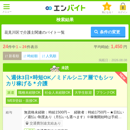
0
メニュー
気になる！
ログイン
検索結果
条件の変更
花見川区で介護士関連のバイト一覧
24
1,450
件中
1
～
24
件表示
平均時給:
円
新着順
時給順
人気順
掲載日：2026.08.08
未読
NEW
＼週休3日×時短OK／ミドルシニア層でもシッ
カリ稼げる＊介護
派遣
職種未経験OK
社会人未経験OK
大学生歓迎
ブランクOK
WEB登録・面接OK
無資格未経験：時給1500円～ 経験者：時給1750円～★日払い
給与
／週払い制度あり（月払いも選べます）※稼働開始時は手続き完
了次第のお支払いとなります。
交通費別途支給あり