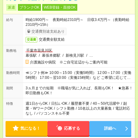
派遣
ブランクOK
WEB登録・面接OK
時給1900円～ 夜勤時給2310円～ 日収3.4万円～（夜勤時給
給与
2310円×15h）
交通費別途支給あり
交通費全額支給
交通費
千葉市花見川区
勤務地
幕張駅
/
幕張本郷駅
/
新検見川駅
/
…
介護施設や病院 ※ご自宅近辺からご案内可能
≪シフト例≫ 10:00～15:00（実働5時間） 12:00～17:00（実働
勤務時間
5時間） 17:00～翌10:00（実働15時間）など ご希望に応じて、
働く時間は調整できます！ お気軽に担当へ相談ください！
3ヵ月までの短期 ※職場が気に入れば、長期もOK！ ★急募！
期間
即日勤務もOK！
週1日からOK
/
日払いOK
/
履歴書不要
/
40～50代活躍中
/
副
特徴
業・WワークOK
/
シフト勤務
/
10名以上の大量募集
/
電話対応
なし
/
パソコンスキル不要
気になる！
応募する
詳細へ