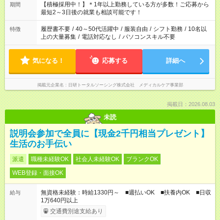
はプライベートの時間にしたい」 など、ご希望を教えてくださ
【積極採用中！】＊1年以上勤務している方が多数！ご応募から
期間
いね。 ※Wワーク希望の方へ 今ご覧のお仕事で希望する勤務時
最短2～3日後の就業も相談可能です！
間と、もう1つのお仕事の勤務時間。 合計で週40時間を超える
場合は応募できません。
履歴書不要
/
40～50代活躍中
/
服装自由
/
シフト勤務
/
10名以
特徴
上の大量募集
/
電話対応なし
/
パソコンスキル不要
気になる！
応募する
詳細へ
掲載元企業名
日研トータルソーシング株式会社 メディカルケア事業部
掲載日：2026.08.03
未読
説明会参加で全員に【現金2千円相当プレゼント】
生活のお手伝い
派遣
職種未経験OK
社会人未経験OK
ブランクOK
WEB登録・面接OK
無資格未経験：時給1330円～ ■週払いOK ■扶養内OK ■日収
給与
1万640円以上
交通費別途支給あり