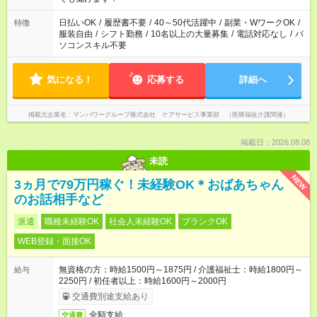
短時間・短期間の就業はご案内が難しい場合があります
日払いOK
/
履歴書不要
/
40～50代活躍中
/
副業・WワークOK
/
特徴
服装自由
/
シフト勤務
/
10名以上の大量募集
/
電話対応なし
/
パ
ソコンスキル不要
気になる！
応募する
詳細へ
掲載元企業名
マンパワーグループ株式会社 ケアサービス事業部 （医療福祉介護関連）
掲載日：2026.08.08
未読
NEW
3ヵ月で79万円稼ぐ！未経験OK＊おばあちゃん
のお話相手など
派遣
職種未経験OK
社会人未経験OK
ブランクOK
WEB登録・面接OK
無資格の方：時給1500円～1875円 / 介護福祉士：時給1800円～
給与
2250円 / 初任者以上：時給1600円～2000円
交通費別途支給あり
全額支給
交通費