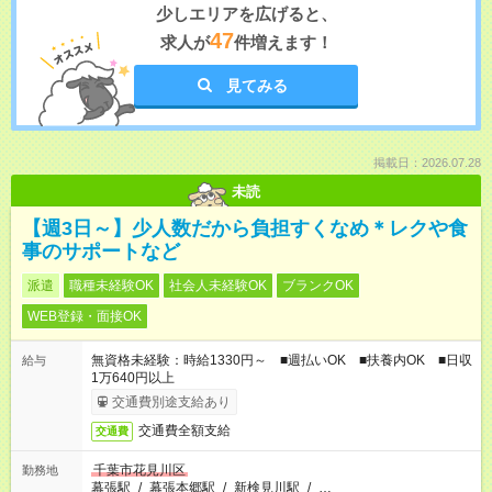
少しエリアを広げると、
47
求人が
件増えます！
見てみる
掲載日：2026.07.28
未読
【週3日～】少人数だから負担すくなめ＊レクや食
事のサポートなど
派遣
職種未経験OK
社会人未経験OK
ブランクOK
WEB登録・面接OK
無資格未経験：時給1330円～ ■週払いOK ■扶養内OK ■日収
給与
1万640円以上
交通費別途支給あり
交通費全額支給
交通費
千葉市花見川区
勤務地
幕張駅
/
幕張本郷駅
/
新検見川駅
/
…