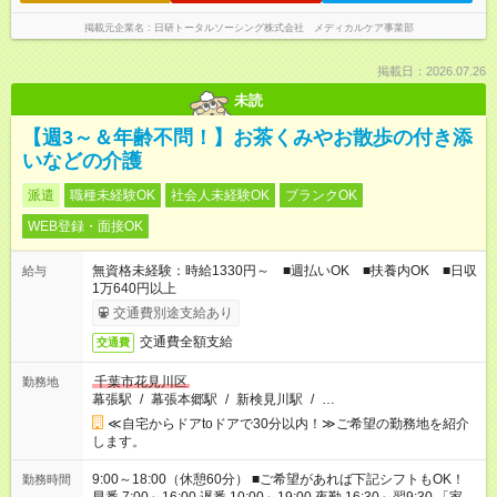
掲載元企業名
日研トータルソーシング株式会社 メディカルケア事業部
掲載日：2026.07.26
未読
【週3～＆年齢不問！】お茶くみやお散歩の付き添
いなどの介護
派遣
職種未経験OK
社会人未経験OK
ブランクOK
WEB登録・面接OK
無資格未経験：時給1330円～ ■週払いOK ■扶養内OK ■日収
給与
1万640円以上
交通費別途支給あり
交通費全額支給
交通費
千葉市花見川区
勤務地
幕張駅
/
幕張本郷駅
/
新検見川駅
/
…
≪自宅からドアtoドアで30分以内！≫ご希望の勤務地を紹介
します。
9:00～18:00（休憩60分） ■ご希望があれば下記シフトもOK！
勤務時間