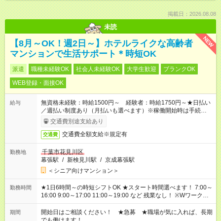
掲載日：2026.08.08
未読
NEW
【8月～OK！週2日～】ホテルライクな高齢者
マンションで生活サポート＊時短OK
派遣
職種未経験OK
社会人未経験OK
大学生歓迎
ブランクOK
WEB登録・面接OK
無資格未経験：時給1500円～ 経験者：時給1750円～★日払い
給与
／週払い制度あり（月払いも選べます）※稼働開始時は手続き完
了次第のお支払いとなります。
交通費別途支給あり
交通費全額支給※規定有
交通費
千葉市花見川区
勤務地
幕張駅
/
新検見川駅
/
京成幕張駅
＜シニア向けマンション＞
★1日6時間～の時短シフトOK ★スタート時間選べます！ 7:00～
勤務時間
16:00 9:00～17:00 11:00～19:00 など 残業なし！ ※Wワークの
場合、他のお仕事と合わせ週40時間超の就業はご案内できませ
ん ※法令に基づき、週20時間以上勤務は社会保険への加入対象
開始日はご相談ください！ ★急募 ★職場が気に入れば、長期
期間
となります ※労働者派遣法（日雇い派遣の原則禁止）により、
でも働けます！