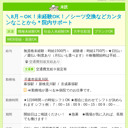
未読
＼8月～OK！未経験OK！／シーツ交換などカンタ
ンなことから＊院内サポート
派遣
職種未経験OK
社会人未経験OK
大学生歓迎
ブランクOK
WEB登録・面接OK
無資格未経験：時給1500円～ 経験者：時給1750円～★日払い
給与
／週払い制度あり（月払いも選べます）※稼働開始時は手続き完
了次第のお支払いとなります。
交通費別途支給あり
交通費支給※規定有
交通費
千葉市花見川区
勤務地
幕張駅
/
新検見川駅
/
京成幕張駅
≪勤務地が選べる≫病院でのお仕事です。
★1日6時間～の時短シフトOK ★都合に合わせてシフトが決めら
勤務時間
れます シフト例： 7：00～16：00 9：00～15：00 9：00～
18：00 11：00～20：00 など ※Wワークの場合、他のお仕事と
合わせ週40時間超の就業はご案内できません ※法令に基づき、
開始日はご相談ください！ ★急募 ★職場が気に入れば、長期
期間
週20時間以上勤務は社会保険への加入対象となります ※労働者
でも働けます！
派遣法（日雇い派遣の原則禁止）により、短時間・短期間の就
業はご案内が難しい場合があります