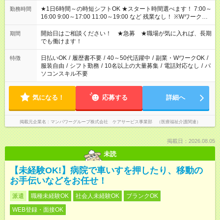
★1日6時間～の時短シフトOK ★スタート時間選べます！ 7:00～
勤務時間
16:00 9:00～17:00 11:00～19:00 など 残業なし！ ※Wワークの
場合、他のお仕事と合わせ週40時間超の就業はご案内できませ
ん ※法令に基づき、週20時間以上勤務は社会保険への加入対象
開始日はご相談ください！ ★急募 ★職場が気に入れば、長期
期間
となります ※労働者派遣法（日雇い派遣の原則禁止）により、
でも働けます！
短時間・短期間の就業はご案内が難しい場合があります
日払いOK
/
履歴書不要
/
40～50代活躍中
/
副業・WワークOK
/
特徴
服装自由
/
シフト勤務
/
10名以上の大量募集
/
電話対応なし
/
パ
ソコンスキル不要
気になる！
応募する
詳細へ
掲載元企業名
マンパワーグループ株式会社 ケアサービス事業部 （医療福祉介護関連）
掲載日：2026.08.05
未読
【未経験OK!】病院で車いすを押したり、移動の
お手伝いなどをお任せ！
派遣
職種未経験OK
社会人未経験OK
ブランクOK
WEB登録・面接OK