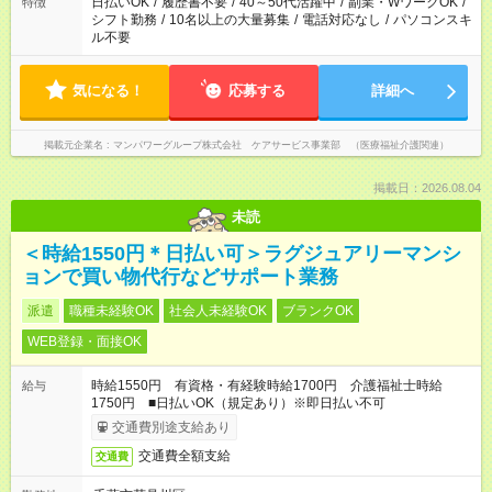
日払いOK
/
履歴書不要
/
40～50代活躍中
/
副業・WワークOK
/
特徴
シフト勤務
/
10名以上の大量募集
/
電話対応なし
/
パソコンスキ
ル不要
気になる！
応募する
詳細へ
掲載元企業名
マンパワーグループ株式会社 ケアサービス事業部 （医療福祉介護関連）
掲載日：2026.08.04
未読
＜時給1550円＊日払い可＞ラグジュアリーマンシ
ョンで買い物代行などサポート業務
派遣
職種未経験OK
社会人未経験OK
ブランクOK
WEB登録・面接OK
時給1550円 有資格・有経験時給1700円 介護福祉士時給
給与
1750円 ■日払いOK（規定あり）※即日払い不可
交通費別途支給あり
交通費全額支給
交通費