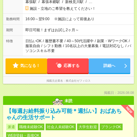
幕張駅
/
幕張本郷駅
/
新検見川駅
/
…
施設・立地のご希望を教えてください！
16:00～翌9:00 ※施設によって前後あり
勤務時間
即日可能！まずはお試し2ヶ月～
期間
日払いOK
/
履歴書不要
/
40～50代活躍中
/
副業・WワークOK
/
特徴
服装自由
/
シフト勤務
/
10名以上の大量募集
/
電話対応なし
/
パ
ソコンスキル不要
気になる！
応募する
詳細へ
掲載元企業名
株式会社ゼフィロス
掲載日：2026.08.08
未読
NEW
【毎週お給料振り込み可能＊週払い】おばあち
ゃんの生活サポート
派遣
職種未経験OK
社会人未経験OK
大学生歓迎
ブランクOK
WEB登録・面接OK