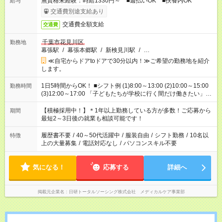
無資格未経験：時給1330円～ ■週払いOK ■扶養内OK
給与
交通費別途支給あり
交通費全額支給
交通費
千葉市花見川区
勤務地
幕張駅
/
幕張本郷駅
/
新検見川駅
/
…
≪自宅からドアtoドアで30分以内！≫ご希望の勤務地を紹介
します。
1日5時間からOK！ ■シフト例 (1)8:00～13:00 (2)10:00～15:00
勤務時間
(3)12:00～17:00 「子どもたちが学校に行く間だけ働きたい」
「余裕を持って夕飯の準備がしたい」 「午前中は働いて、午後
はプライベートの時間にしたい」 など、ご希望を教えてくださ
【積極採用中！】＊1年以上勤務している方が多数！ご応募から
期間
いね。 ※Wワーク希望の方へ 今ご覧のお仕事で希望する勤務時
最短2～3日後の就業も相談可能です！
間と、もう1つのお仕事の勤務時間。 合計で週40時間を超える
場合は応募できません。
履歴書不要
/
40～50代活躍中
/
服装自由
/
シフト勤務
/
10名以
特徴
上の大量募集
/
電話対応なし
/
パソコンスキル不要
気になる！
応募する
詳細へ
掲載元企業名
日研トータルソーシング株式会社 メディカルケア事業部