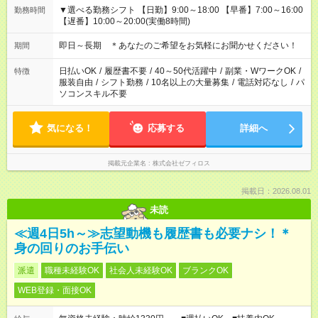
▼選べる勤務シフト 【日勤】9:00～18:00 【早番】7:00～16:00
勤務時間
【遅番】10:00～20:00(実働8時間)
即日～長期 ＊あなたのご希望をお気軽にお聞かせください！
期間
日払いOK
/
履歴書不要
/
40～50代活躍中
/
副業・WワークOK
/
特徴
服装自由
/
シフト勤務
/
10名以上の大量募集
/
電話対応なし
/
パ
ソコンスキル不要
気になる！
応募する
詳細へ
掲載元企業名
株式会社ゼフィロス
掲載日：2026.08.01
未読
≪週4日5h～≫志望動機も履歴書も必要ナシ！＊
身の回りのお手伝い
派遣
職種未経験OK
社会人未経験OK
ブランクOK
WEB登録・面接OK