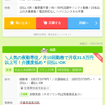
日払いOK
/
履歴書不要
/
40～50代活躍中
/
シフト勤務
/
10名以
特徴
上の大量募集
/
電話対応なし
/
パソコンスキル不要
気になる！
応募する
詳細へ
掲載元企業名
株式会社ニッソーネット
掲載日：2026.08.08
未読
NEW
＼人気の夜勤専従／月10回勤務で月収31.5万円
以上可！介護度低め＊日払いOK
派遣
社会人未経験OK
ブランクOK
WEB登録・面接OK
経験者：1回3万1579円！／介護福祉士：1回3万2725円～！ ※
給与
日払い・週払いOK
交通費別途支給あり
全額支給（※ガソリン代は別途規定あり）
交通費
千葉市花見川区
勤務地