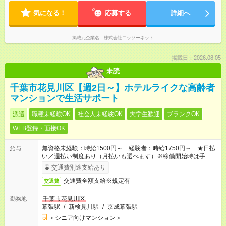
気になる！
応募する
詳細へ
掲載元企業名
株式会社ニッソーネット
掲載日：2026.08.05
未読
千葉市花見川区【週2日～】ホテルライクな高齢者
マンションで生活サポート
派遣
職種未経験OK
社会人未経験OK
大学生歓迎
ブランクOK
WEB登録・面接OK
無資格未経験：時給1500円～ 経験者：時給1750円～ ★日払
給与
い／週払い制度あり（月払いも選べます）※稼働開始時は手続き
完了次第のお支払いとなります。
交通費別途支給あり
交通費全額支給※規定有
交通費
千葉市花見川区
勤務地
幕張駅
/
新検見川駅
/
京成幕張駅
＜シニア向けマンション＞