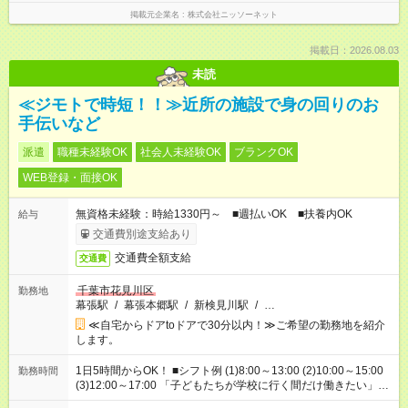
掲載元企業名
株式会社ニッソーネット
掲載日：2026.08.03
未読
≪ジモトで時短！！≫近所の施設で身の回りのお
手伝いなど
派遣
職種未経験OK
社会人未経験OK
ブランクOK
WEB登録・面接OK
無資格未経験：時給1330円～ ■週払いOK ■扶養内OK
給与
交通費別途支給あり
交通費全額支給
交通費
千葉市花見川区
勤務地
幕張駅
/
幕張本郷駅
/
新検見川駅
/
…
≪自宅からドアtoドアで30分以内！≫ご希望の勤務地を紹介
します。
1日5時間からOK！ ■シフト例 (1)8:00～13:00 (2)10:00～15:00
勤務時間
(3)12:00～17:00 「子どもたちが学校に行く間だけ働きたい」
「余裕を持って夕飯の準備がしたい」 「午前中は働いて、午後