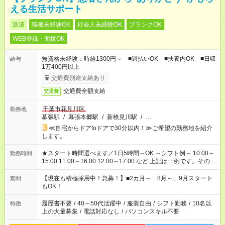
える生活サポート
派遣
職種未経験OK
社会人未経験OK
ブランクOK
WEB登録・面接OK
無資格未経験：時給1300円～ ■週払いOK ■扶養内OK ■日収
給与
1万400円以上
交通費別途支給あり
交通費全額支給
交通費
千葉市花見川区
勤務地
幕張駅
/
幕張本郷駅
/
新検見川駅
/
…
≪自宅からドアtoドアで30分以内！≫ご希望の勤務地を紹介
します。
★スタート時間選べます／1日5時間～OK ～シフト例～ 10:00～
勤務時間
15:00 11:00～16:00 12:00～17:00 など 上記は一例です。その他
シフトもご相談ください。 ※Wワークの場合当社と合わせて法
定労働時間が週40時間を超えなければOKです。
【現在も積極採用中！急募！】■2カ月～ 8月～、9月スタート
期間
もOK！
履歴書不要
/
40～50代活躍中
/
服装自由
/
シフト勤務
/
10名以
特徴
上の大量募集
/
電話対応なし
/
パソコンスキル不要