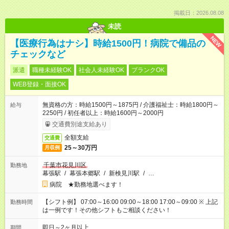
掲載日：2026.08.08
未読
NEW
【医療行為はナシ】時給1500円！病院で備品の
チェックなど
派遣
職種未経験OK
社会人未経験OK
ブランクOK
WEB登録・面接OK
無資格の方：時給1500円～1875円 / 介護福祉士：時給1800円～
給与
2250円 / 初任者以上：時給1600円～2000円
交通費別途支給あり
全額支給
交通費
25～30万円
月収例
千葉市花見川区
勤務地
幕張駅
/
幕張本郷駅
/
新検見川駅
/
…
病院 ★勤務地選べます！
【シフト例】 07:00～16:00 09:00～18:00 17:00～09:00 ※ 上記
勤務時間
は一例です！その他シフトもご相談ください！
即日～2ヶ月以上
期間