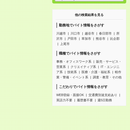
他の検索結果を見る
勤務地でバイト情報をさがす
川越市
川口市
越谷市
春日部市
所
沢市
戸田市
草加市
熊谷市
比企郡
上尾市
職種でバイト情報をさがす
事務・オフィスワーク系
販売・サービス・
営業系
クリエイティブ系
IT・エンジニ
ア系
技術系
医療・介護・福祉系
軽作
業・警備・イベント系
調査・教育・その他
こだわりでバイト情報をさがす
WEB登録・面接OK
交通費別途支給あり
英語力不要
履歴書不要
週5日勤務