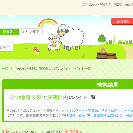
埼玉県その他埼玉県で服装自由の
会員登録
エリア変更
関東版
望条件
ト一覧
その他埼玉県の服装自由のアルバイト・バイト一覧
検索結果
その他埼玉県
服装自由
で
のバイト一覧
その他埼玉県のアルバイト情報です。
オフィスワーク・事務系
、
営業・販売・サービ
えています。服装自由の条件の他に、
WEB登録・面接OK
、
交通費別途支給あり
、
英語
1,368
11
平均時給:
円
件中
1
～
11
件表示