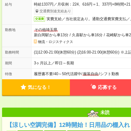
時給1337円／月収例：224、616円＝1、337円×8時間
給与
交通費別途支給あり
実費支給／当社規定あり。通勤交通費実費支払／
交通費
その他埼玉県
勤務地
新白岡駅から車13分
/
久喜駅から車16分
/
花崎駅から車2
物流・ロジスティクス
(1)12:00-21:00(休憩60分) (2)16:00-21:00(休憩60
勤務時間
3ヶ月以上／即日～長期
期間
履歴書不要
/
40～50代活躍中
/
服装自由
/
シフト勤務
特徴
気になる！
応募する
未読
【涼しい空調完備】12時開始！日用品の棚入