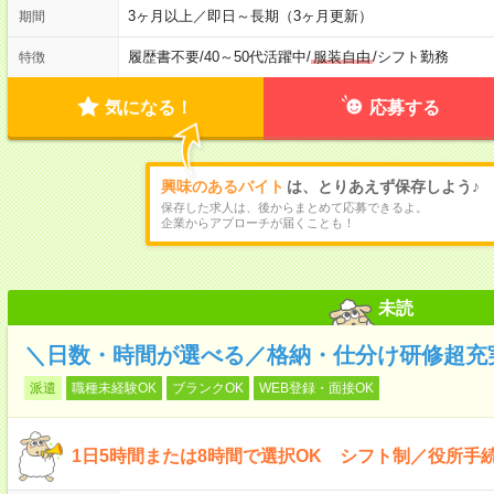
3ヶ月以上／即日～長期（3ヶ月更新）
期間
履歴書不要
/
40～50代活躍中
/
服装自由
/
シフト勤務
特徴
気になる！
応募する
興味のあるバイト
は、とりあえず保存しよう♪
保存した求人は、後からまとめて応募できるよ。
企業からアプローチが届くことも！
未読
＼日数・時間が選べる／格納・仕分け研修超充
派遣
職種未経験OK
ブランクOK
WEB登録・面接OK
1日5時間または8時間で選択OK シフト制／役所手