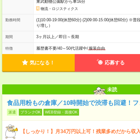
東武動物公園駅から車16分
物流・ロジスティクス
(1)10:00-19:00(休憩60分) (2)09:00-15:00(休憩
勤務時間
り増し）
3ヶ月以上／即日～長期
期間
履歴書不要
/
40～50代活躍中
/
服装自由
特徴
気になる！
応募する
未読
食品用粉もの倉庫／10時開始で渋滞も回避！フ
派遣
ブランクOK
WEB登録・面接OK
【しっかり！】月34万円以上可！残業多めだから収