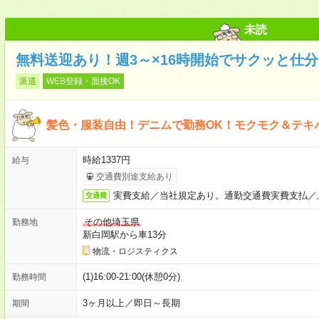
未読
無料送迎あり！週3～×16時開始でサクッと仕分け
派遣
WEB登録・面接OK
髪色・服装自由！デニムで勤務OK！モクモク＆テキ
時給1337円
給与
交通費別途支給あり
実費支給／当社規定あり。通勤交通費実費支払／
交通費
その他埼玉県
勤務地
新白岡駅から車13分
物流・ロジスティクス
(1)16:00-21:00(休憩0分)
勤務時間
3ヶ月以上／即日～長期
期間