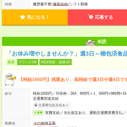
履歴書不要
/
服装自由
/
シフト勤務
特徴
気になる！
応募する
未読
「お休み増やしませんか？」週3日～梱包済食
派遣
ブランクOK
WEB登録・面接OK
【時給1600円】残業あり、高時給で週3日や週4日
時給1600円／月収例：264、800円＝1、600円×8時間
給与
交通費別途支給
交通費別途支給あり
実費支給／当社規定あり。通勤交通費実費支払／
交通費
その他埼玉県
勤務地