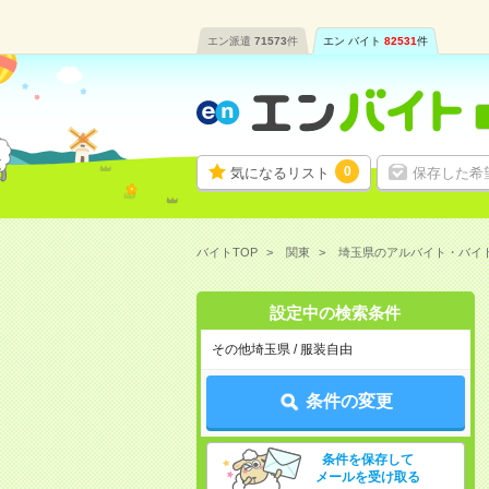
エン派遣
71573
件
エン バイト
82531
件
0
気になるリスト
保存した希
バイトTOP
関東
埼玉県のアルバイト・バイ
設定中の検索条件
その他埼玉県 / 服装自由
条件の変更
条件を保存して
メールを受け取る