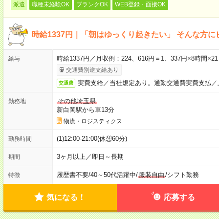
派遣
職種未経験OK
ブランクOK
WEB登録・面接OK
時給1337円｜「朝はゆっくり起きたい」 そんな方に
時給1337円／月収例：224、616円＝1、337円×8時間
給与
交通費別途支給あり
実費支給／当社規定あり。通勤交通費実費支払／
交通費
その他埼玉県
勤務地
新白岡駅から車13分
物流・ロジスティクス
(1)12:00-21:00(休憩60分)
勤務時間
3ヶ月以上／即日～長期
期間
履歴書不要
/
40～50代活躍中
/
服装自由
/
シフト勤務
特徴
気になる！
応募する