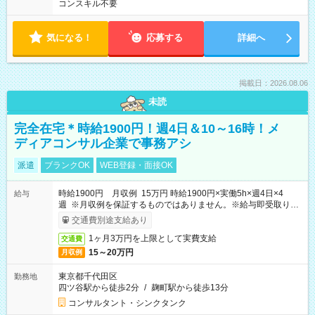
コンスキル不要
気になる！
応募する
詳細へ
掲載日：2026.08.06
未読
完全在宅＊時給1900円！週4日＆10～16時！メ
ディアコンサル企業で事務アシ
派遣
ブランクOK
WEB登録・面接OK
時給1900円 月収例 15万円 時給1900円×実働5h×週4日×4
給与
週 ※月収例を保証するものではありません。※給与即受取りサ
ービス利用可（利用条件有）
交通費別途支給あり
1ヶ月3万円を上限として実費支給
交通費
15～20万円
月収例
東京都千代田区
勤務地
四ツ谷駅から徒歩2分
/
麹町駅から徒歩13分
コンサルタント・シンクタンク