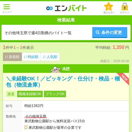
0
メニュー
気になる！
ログイン
検索結果
条件の変更
その他埼玉県で週4日勤務のバイト一覧
1
1,350
件中
1
～
1
件表示
平均時給:
円
新着順
時給順
人気順
掲載日：2026.08.08
未読
NEW
＼未経験OK！／ピッキング・仕分け・検品・梱
包（物流倉庫）
派遣
職種未経験OK
ブランクOK
時給1362円
給与
その他埼玉県
勤務地
東武動物公園駅から無料送迎バス15分
東武動物公園駅が最寄の企業です