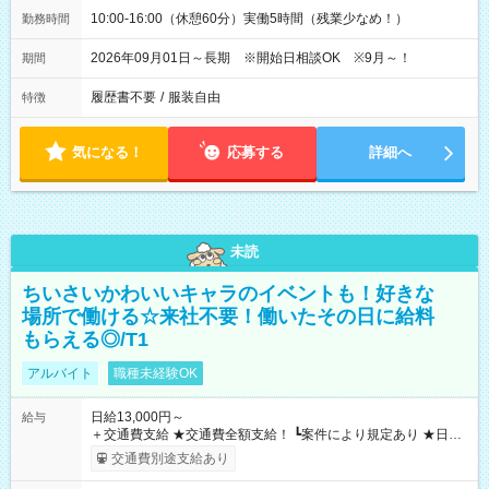
10:00-16:00（休憩60分）実働5時間（残業少なめ！）
勤務時間
2026年09月01日～長期 ※開始日相談OK ※9月～！
期間
履歴書不要
/
服装自由
特徴
気になる！
応募する
詳細へ
未読
ちいさいかわいいキャラのイベントも！好きな
場所で働ける☆来社不要！働いたその日に給料
もらえる◎/T1
アルバイト
職種未経験OK
日給13,000円～
給与
＋交通費支給 ★交通費全額支給！ ┗案件により規定あり ★日払
いOK！（規定あり） ┗働いたその日に現金GET♪ お仕事後はコ
交通費別途支給あり
ンビニATMから 日払い分を引き落とせます！ 【試用期間】試
用期間なし