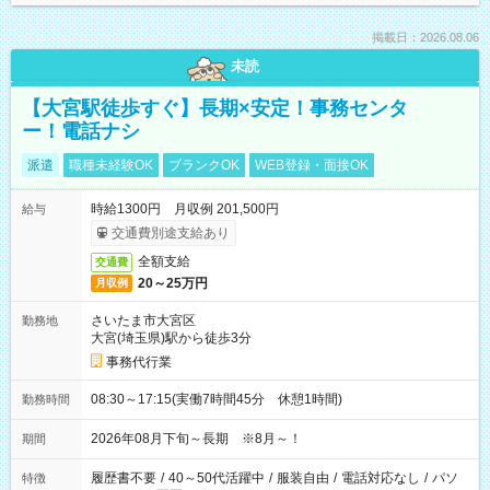
掲載日：2026.08.06
未読
【大宮駅徒歩すぐ】長期×安定！事務センタ
ー！電話ナシ
派遣
職種未経験OK
ブランクOK
WEB登録・面接OK
時給1300円 月収例 201,500円
給与
交通費別途支給あり
全額支給
交通費
20～25万円
月収例
さいたま市大宮区
勤務地
大宮(埼玉県)駅から徒歩3分
事務代行業
08:30～17:15(実働7時間45分 休憩1時間)
勤務時間
2026年08月下旬～長期 ※8月～！
期間
履歴書不要
/
40～50代活躍中
/
服装自由
/
電話対応なし
/
パソ
特徴