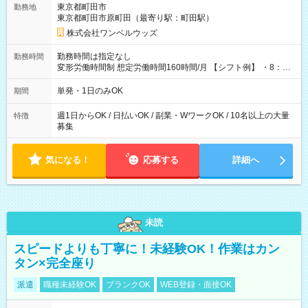
東京都町田市
勤務地
東京都町田市原町田（最寄り駅：町田駅）
株式会社ワンベルウッズ
勤務時間は指定なし
勤務時間
変形労働時間制 想定労働時間160時間/月 【シフト例】 ・8：00
～21：00
単発・1日のみOK
期間
週1日からOK / 日払いOK / 副業・WワークOK / 10名以上の大量
特徴
募集
気になる！
応募する
詳細へ
未読
スピードよりも丁寧に！未経験OK！作業はカン
タン×完全座り
派遣
職種未経験OK
ブランクOK
WEB登録・面接OK