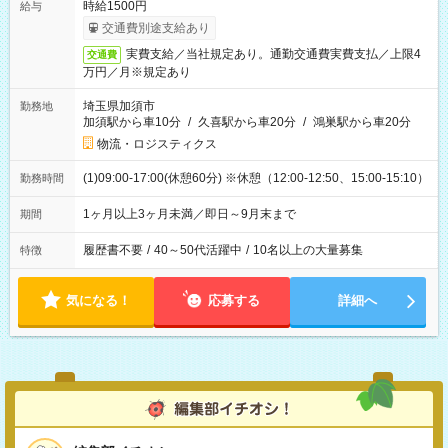
時給1500円
給与
交通費別途支給あり
実費支給／当社規定あり。通勤交通費実費支払／上限4
交通費
万円／月※規定あり
埼玉県加須市
勤務地
加須駅から車10分
/
久喜駅から車20分
/
鴻巣駅から車20分
物流・ロジスティクス
(1)09:00-17:00(休憩60分) ※休憩（12:00-12:50、15:00-15:10）
勤務時間
1ヶ月以上3ヶ月未満／即日～9月末まで
期間
履歴書不要
/
40～50代活躍中
/
10名以上の大量募集
特徴
気になる！
応募する
詳細へ