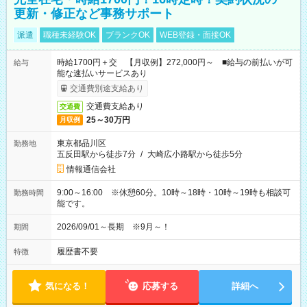
更新・修正など事務サポート
派遣
職種未経験OK
ブランクOK
WEB登録・面接OK
時給1700円＋交 【月収例】272,000円～ ■給与の前払いが可
給与
能な速払いサービスあり
交通費別途支給あり
交通費支給あり
交通費
25～30万円
月収例
東京都品川区
勤務地
五反田駅から徒歩7分
/
大崎広小路駅から徒歩5分
情報通信会社
9:00～16:00 ※休憩60分。10時～18時・10時～19時も相談可
勤務時間
能です。
2026/09/01～長期 ※9月～！
期間
履歴書不要
特徴
気になる！
応募する
詳細へ