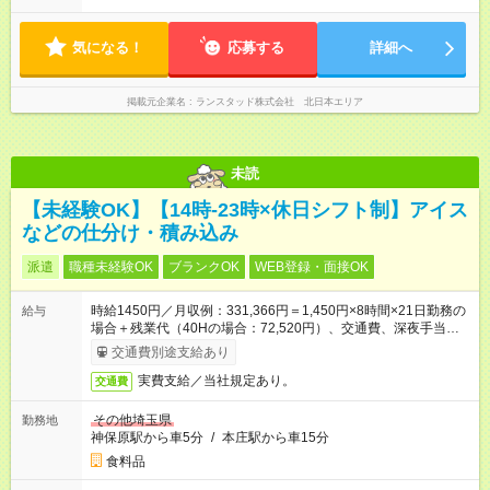
気になる！
応募する
詳細へ
掲載元企業名
ランスタッド株式会社 北日本エリア
未読
【未経験OK】【14時-23時×休日シフト制】アイス
などの仕分け・積み込み
派遣
職種未経験OK
ブランクOK
WEB登録・面接OK
時給1450円／月収例：331,366円＝1,450円×8時間×21日勤務の
給与
場合＋残業代（40Hの場合：72,520円）、交通費、深夜手当
（約15,246円）
交通費別途支給あり
実費支給／当社規定あり。
交通費
その他埼玉県
勤務地
神保原駅から車5分
/
本庄駅から車15分
食料品