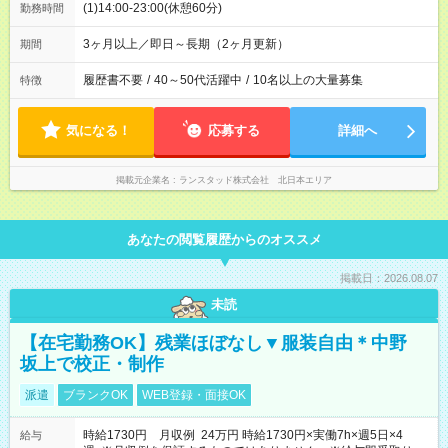
(1)14:00-23:00(休憩60分)
勤務時間
3ヶ月以上／即日～長期（2ヶ月更新）
期間
履歴書不要
/
40～50代活躍中
/
10名以上の大量募集
特徴
気になる！
応募する
詳細へ
掲載元企業名
ランスタッド株式会社 北日本エリア
あなたの閲覧履歴からのオススメ
掲載日：2026.08.07
未読
【在宅勤務OK】残業ほぼなし▼服装自由＊中野
坂上で校正・制作
派遣
ブランクOK
WEB登録・面接OK
時給1730円 月収例 24万円 時給1730円×実働7h×週5日×4
給与