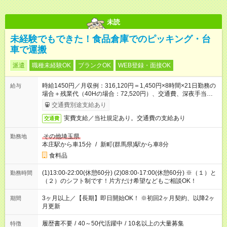
未読
未経験でもできた！食品倉庫でのピッキング・台
車で運搬
派遣
職種未経験OK
ブランクOK
WEB登録・面接OK
時給1450円／月収例：316,120円＝1,450円×8時間×21日勤務の
給与
場合＋残業代（40Hの場合：72,520円）、交通費、深夜手当別
途支給
交通費別途支給あり
実費支給／当社規定あり。交通費の支給あり
交通費
その他埼玉県
勤務地
本庄駅から車15分
/
新町(群馬県)駅から車8分
食料品
(1)13:00-22:00(休憩60分) (2)08:00-17:00(休憩60分) ※（１）と
勤務時間
（２）のシフト制です！片方だけ希望などもご相談OK！
3ヶ月以上／【長期】即日開始OK！ ※初回2ヶ月契約、以降2ヶ
期間
月更新
履歴書不要
/
40～50代活躍中
/
10名以上の大量募集
特徴