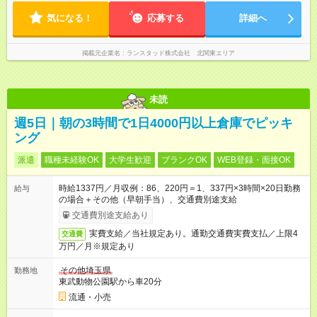
気になる！
応募する
詳細へ
掲載元企業名
ランスタッド株式会社 北関東エリア
未読
週5日｜朝の3時間で1日4000円以上倉庫でピッキ
ング
派遣
職種未経験OK
大学生歓迎
ブランクOK
WEB登録・面接OK
時給1337円／月収例：86、220円＝1、337円×3時間×20日勤務
給与
の場合＋その他（早朝手当）、交通費別途支給
交通費別途支給あり
実費支給／当社規定あり。通勤交通費実費支払／上限4
交通費
万円／月※規定あり
その他埼玉県
勤務地
東武動物公園駅から車20分
流通・小売