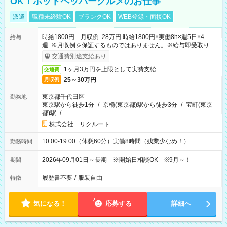
OK！ホットペッパーグルメのお仕事
派遣
職種未経験OK
ブランクOK
WEB登録・面接OK
時給1800円 月収例 28万円 時給1800円×実働8h×週5日×4
給与
週 ※月収例を保証するものではありません。※給与即受取りサ
ービス利用可（利用条件有）
交通費別途支給あり
1ヶ月3万円を上限として実費支給
交通費
25～30万円
月収例
東京都千代田区
勤務地
東京駅から徒歩1分
/
京橋(東京都)駅から徒歩3分
/
宝町(東京
都)駅
/
…
株式会社 リクルート
10:00-19:00（休憩60分）実働8時間（残業少なめ！）
勤務時間
2026年09月01日～長期 ※開始日相談OK ※9月～！
期間
履歴書不要
/
服装自由
特徴
気になる！
応募する
詳細へ