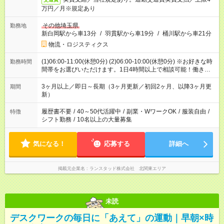
万円／月※規定あり
その他埼玉県
勤務地
新白岡駅から車13分
/
羽貫駅から車19分
/
桶川駅から車21分
物流・ロジスティクス
(1)06:00-11:00(休憩0分) (2)06:00-10:00(休憩0分) ※お好きな時
勤務時間
間帯をお選びいただけます。1日4時間以上で相談可能！働きた
い時間をご相談ください！
3ヶ月以上／即日～長期（3ヶ月更新／初回2ヶ月、以降3ヶ月更
期間
新）
履歴書不要
/
40～50代活躍中
/
副業・WワークOK
/
服装自由
/
特徴
シフト勤務
/
10名以上の大量募集
気になる！
応募する
詳細へ
掲載元企業名
ランスタッド株式会社 北関東エリア
未読
デスクワークの毎日に「あえて」の運動｜早朝×時