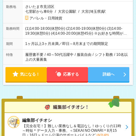
さいたま市見沼区
勤務地
七里駅から車6分
/
大宮公園駅
/
大宮(埼玉県)駅
アパレル・日用雑貨
(1)14:00-18:00(休憩0分) (2)14:00-19:00(休憩0分) (3)14:00-
勤務時間
19:30(休憩0分) (4)14:00-20:00(休憩45分) ※お好きな時間が選べ
ます
1ヶ月以上3ヶ月未満／即日～8月末までの期間限定
期間
履歴書不要
/
40～50代活躍中
/
服装自由
/
シフト勤務
/
10名以
特徴
上の大量募集
気になる！
応募する
詳細へ
編集部イチオシ
【完全在宅！】難しい業務なし＆電話なし！ゆっくりの11時
～時短＊データ入力・事務、＜SEKAI NO OWARI＊8月15
日・16日＞ドーム公演のサポートバイトなど
(8/7UP!)