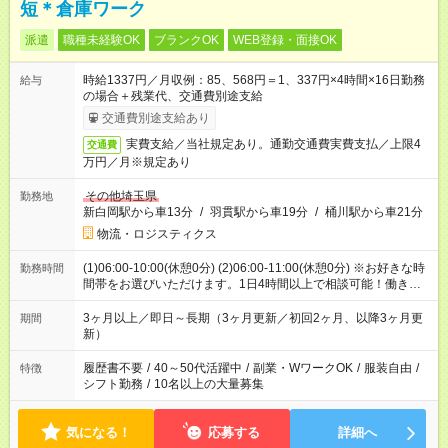
短＊倉庫ワーク
派遣
職種未経験OK
ブランクOK
WEB登録・面接OK
時給1337円／月収例：85、568円＝1、337円×4時間×16日勤務
給与
の場合＋残業代、交通費別途支給
交通費別途支給あり
実費支給／当社規定あり。通勤交通費実費支払／上限4
交通費
万円／月※規定あり
その他埼玉県
勤務地
新白岡駅から車13分
/
羽貫駅から車19分
/
桶川駅から車21分
物流・ロジスティクス
(1)06:00-10:00(休憩0分) (2)06:00-11:00(休憩0分) ※お好きな時
勤務時間
間帯をお選びいただけます。1日4時間以上で相談可能！働きた
い時間をご相談ください！
3ヶ月以上／即日～長期（3ヶ月更新／初回2ヶ月、以降3ヶ月更
期間
新）
履歴書不要
/
40～50代活躍中
/
副業・WワークOK
/
服装自由
/
特徴
シフト勤務
/
10名以上の大量募集
気になる！
応募する
詳細へ