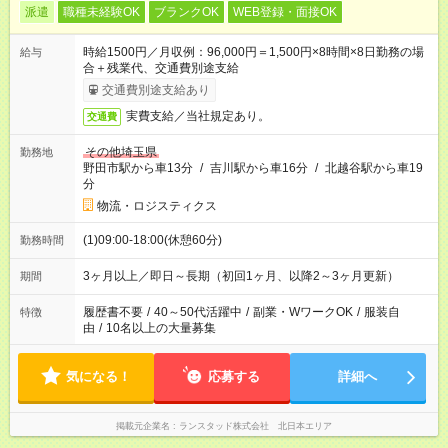
派遣
職種未経験OK
ブランクOK
WEB登録・面接OK
時給1500円／月収例：96,000円＝1,500円×8時間×8日勤務の場
給与
合＋残業代、交通費別途支給
交通費別途支給あり
実費支給／当社規定あり。
交通費
その他埼玉県
勤務地
野田市駅から車13分
/
吉川駅から車16分
/
北越谷駅から車19
分
物流・ロジスティクス
(1)09:00-18:00(休憩60分)
勤務時間
3ヶ月以上／即日～長期（初回1ヶ月、以降2～3ヶ月更新）
期間
履歴書不要
/
40～50代活躍中
/
副業・WワークOK
/
服装自
特徴
由
/
10名以上の大量募集
気になる！
応募する
詳細へ
掲載元企業名
ランスタッド株式会社 北日本エリア