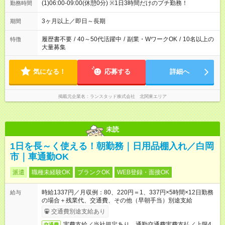
(1)06:00-09:00(休憩0分) ※1日3時間だけのプチ勤務！
勤務時間
3ヶ月以上／即日～長期
期間
履歴書不要
/
40～50代活躍中
/
副業・WワークOK
/
10名以上の
特徴
大量募集
気になる！
応募する
詳細へ
掲載元企業名
ランスタッド株式会社 北関東エリア
未読
1日を長～く使える！朝勤務｜日用品棚入れ／白岡
市｜車通勤OK
派遣
職種未経験OK
ブランクOK
WEB登録・面接OK
時給1337円／月収例：80、220円＝1、337円×5時間×12日勤務
給与
の場合＋残業代、交通費、その他（早朝手当）別途支給
交通費別途支給あり
実費支給／当社規定あり。通勤交通費実費支払／上限4
交通費