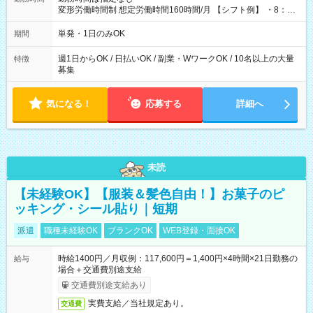
変形労働時間制 想定労働時間160時間/月 【シフト例】 ・8：00
～21：00
単発・1日のみOK
期間
週1日からOK / 日払いOK / 副業・WワークOK / 10名以上の大量
特徴
募集
気になる！
応募する
詳細へ
未読
【未経験OK】【服装＆髪色自由！】お菓子のピ
ッキング・シール貼り｜短期
派遣
職種未経験OK
ブランクOK
WEB登録・面接OK
時給1400円／月収例：117,600円＝1,400円×4時間×21日勤務の
給与
場合＋交通費別途支給
交通費別途支給あり
実費支給／当社規定あり。
交通費