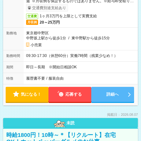
週 ※月収例を保証するものではありません。※給与即受取りサ
ービス利用可（利用条件有）
交通費別途支給あり
1ヶ月3万円を上限として実費支給
交通費
20～25万円
月収例
東京都中野区
勤務地
中野坂上駅から徒歩1分
/
東中野駅から徒歩15分
小売業
09:30-17:30（休憩60分）実働7時間（残業少なめ！）
勤務時間
即日～長期 ※開始日相談OK
期間
履歴書不要
/
服装自由
特徴
気になる！
応募する
詳細へ
掲載日：2026.08.07
未読
時給1800円！10時～＊【リクルート】在宅