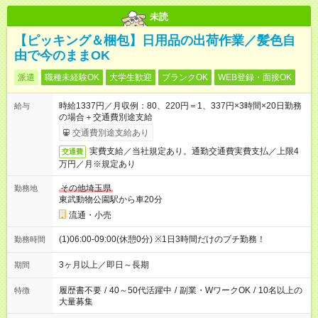
未読
【ピッキング＆梱包】日用品の出荷作業／髪色自
由で今のままOK
派遣
職種未経験OK
大学生歓迎
ブランクOK
WEB登録・面接OK
時給1337円／月収例：80、220円＝1、337円×3時間×20日勤務
給与
の場合＋交通費別途支給
交通費別途支給あり
実費支給／当社規定あり。通勤交通費実費支払／上限4
交通費
万円／月※規定あり
その他埼玉県
勤務地
東武動物公園駅から車20分
流通・小売
(1)06:00-09:00(休憩0分) ※1日3時間だけのプチ勤務！
勤務時間
3ヶ月以上／即日～長期
期間
履歴書不要
/
40～50代活躍中
/
副業・WワークOK
/
10名以上の
特徴
大量募集