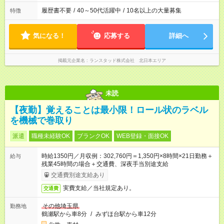
履歴書不要
/
40～50代活躍中
/
10名以上の大量募集
特徴
気になる！
応募する
詳細へ
掲載元企業名
ランスタッド株式会社 北日本エリア
未読
【夜勤】覚えることは最小限！ロール状のラベル
を機械で巻取り
派遣
職種未経験OK
ブランクOK
WEB登録・面接OK
時給1350円／月収例：302,760円＝1,350円×8時間×21日勤務＋
給与
残業45時間の場合＋交通費、深夜手当別途支給
交通費別途支給あり
実費支給／当社規定あり。
交通費
その他埼玉県
勤務地
鶴瀬駅から車8分
/
みずほ台駅から車12分