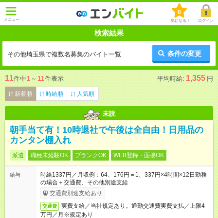
0
メニュー
気になる！
ログイン
検索結果
条件の変更
その他埼玉県で複数名募集のバイト一覧
11
1,355
件中
1
～
11
件表示
平均時給:
円
新着順
時給順
人気順
未読
朝手当て有！10時退社で午後は全自由！日用品の
カンタン棚入れ
派遣
職種未経験OK
ブランクOK
WEB登録・面接OK
時給1337円／月収例：64、176円＝1、337円×4時間×12日勤務
給与
の場合＋交通費、その他別途支給
交通費別途支給あり
実費支給／当社規定あり。通勤交通費実費支払／上限4
交通費
万円／月※規定あり