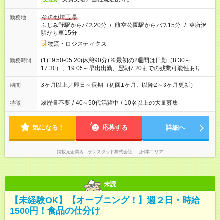
その他埼玉県
勤務地
ふじみ野駅からバス20分
/
航空公園駅からバス15分
/
東所沢
駅から車15分
物流・ロジスティクス
(1)19:50-05:20(休憩90分) ※最初の2週間は日勤（8:30～
勤務時間
17:30）、19:05～早出出勤、翌朝7:20までの残業可能性あり
3ヶ月以上／即日～長期（初回1ヶ月、以降2～3ヶ月更新）
期間
履歴書不要
/
40～50代活躍中
/
10名以上の大量募集
特徴
気になる！
応募する
詳細へ
掲載元企業名
ランスタッド株式会社 北日本エリア
未読
【未経験OK】【オープニング！】週２日・時給
1500円！食品の仕分け