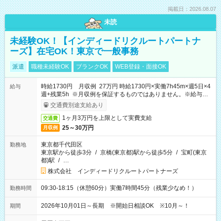
掲載日：2026.08.07
未読
未経験OK！【インディードリクルートパートナ
ーズ】在宅OK！東京で一般事務
派遣
職種未経験OK
ブランクOK
WEB登録・面接OK
時給1730円 月収例 27万円 時給1730円×実働7h45m×週5日×4
給与
週+残業5h ※月収例を保証するものではありません。※給与即
受取りサービス利用可（利用条件有）
交通費別途支給あり
1ヶ月3万円を上限として実費支給
交通費
25～30万円
月収例
東京都千代田区
勤務地
東京駅から徒歩3分
/
京橋(東京都)駅から徒歩5分
/
宝町(東京
都)駅
/
…
株式会社 インディードリクルートパートナーズ
09:30-18:15（休憩60分）実働7時間45分（残業少なめ！）
勤務時間
2026年10月01日～長期 ※開始日相談OK ※10月～！
期間