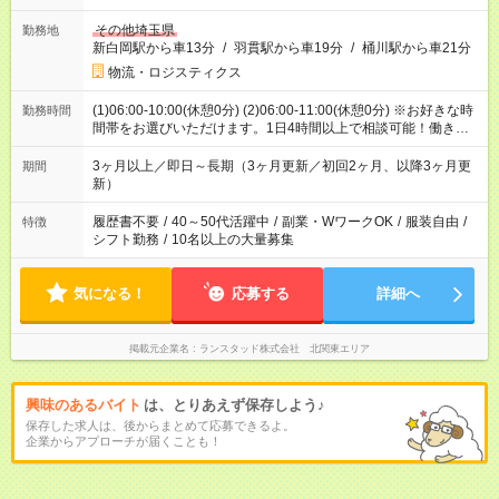
その他埼玉県
勤務地
新白岡駅から車13分
/
羽貫駅から車19分
/
桶川駅から車21分
物流・ロジスティクス
(1)06:00-10:00(休憩0分) (2)06:00-11:00(休憩0分) ※お好きな時
勤務時間
間帯をお選びいただけます。1日4時間以上で相談可能！働きた
い時間をご相談ください！
3ヶ月以上／即日～長期（3ヶ月更新／初回2ヶ月、以降3ヶ月更
期間
新）
履歴書不要
/
40～50代活躍中
/
副業・WワークOK
/
服装自由
/
特徴
シフト勤務
/
10名以上の大量募集
気になる！
応募する
詳細へ
掲載元企業名
ランスタッド株式会社 北関東エリア
興味のあるバイト
は、とりあえず保存しよう♪
保存した求人は、後からまとめて応募できるよ。
企業からアプローチが届くことも！