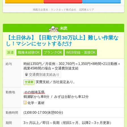
掲載元企業名
ランスタッド株式会社 北関東エリア
未読
【土日休み】【日勤で月30万以上】難しい作業な
し！マシンにセットするだけ
派遣
職種未経験OK
ブランクOK
WEB登録・面接OK
時給1350円／月収例：302,760円＝1,350円×8時間×21日勤務＋
給与
残業45時間の場合＋交通費別途支給
交通費別途支給あり
実費支給／当社規定あり。
交通費
その他埼玉県
勤務地
鶴瀬駅から車8分
/
みずほ台駅から車12分
化学・素材
(1)08:00-17:00(休憩60分)
勤務時間
3ヶ月以上／即日～長期（初回1ヶ月、以降2～3ヶ月更新）
期間