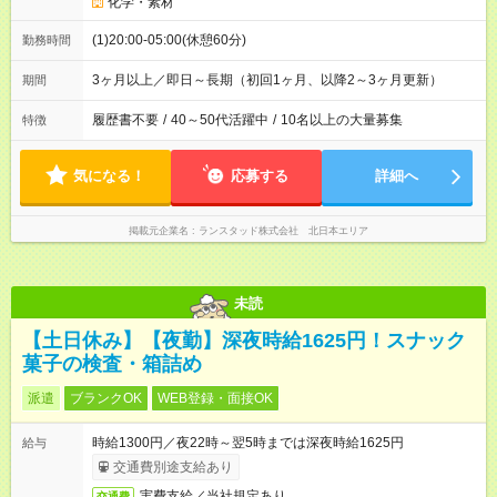
化学・素材
(1)20:00-05:00(休憩60分)
勤務時間
3ヶ月以上／即日～長期（初回1ヶ月、以降2～3ヶ月更新）
期間
履歴書不要
/
40～50代活躍中
/
10名以上の大量募集
特徴
気になる！
応募する
詳細へ
掲載元企業名
ランスタッド株式会社 北日本エリア
未読
【土日休み】【夜勤】深夜時給1625円！スナック
菓子の検査・箱詰め
派遣
ブランクOK
WEB登録・面接OK
時給1300円／夜22時～翌5時までは深夜時給1625円
給与
交通費別途支給あり
実費支給／当社規定あり。
交通費