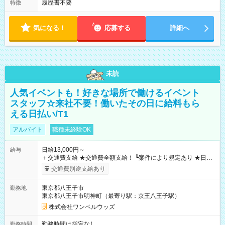
履歴書不要
特徴
気になる！
応募する
詳細へ
未読
人気イベントも！好きな場所で働けるイベント
スタッフ☆来社不要！働いたその日に給料もら
える日払い/T1
アルバイト
職種未経験OK
日給13,000円～
給与
＋交通費支給 ★交通費全額支給！ ┗案件により規定あり ★日払
いOK！（規定あり） ┗働いたその日に現金GET♪ お仕事後はコ
交通費別途支給あり
ンビニATMから 日払い分を引き落とせます！ 【試用期間】試
用期間なし
東京都八王子市
勤務地
東京都八王子市明神町（最寄り駅：京王八王子駅）
株式会社ワンベルウッズ
勤務時間は指定なし
勤務時間