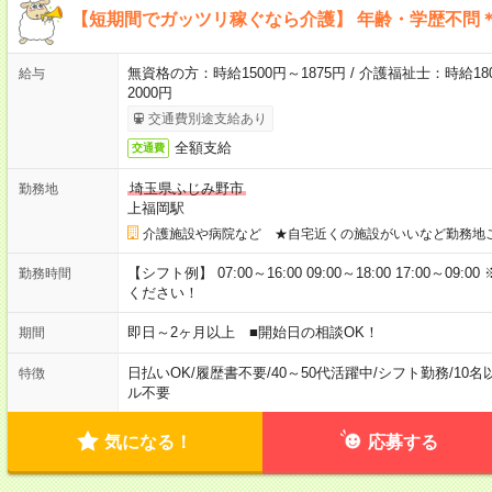
【短期間でガッツリ稼ぐなら介護】 年齢・学歴不問＊
無資格の方：時給1500円～1875円 / 介護福祉士：時給180
給与
2000円
交通費別途支給あり
全額支給
交通費
埼玉県ふじみ野市
勤務地
上福岡駅
介護施設や病院など ★自宅近くの施設がいいなど勤務地
【シフト例】 07:00～16:00 09:00～18:00 17:00
勤務時間
ください！
即日～2ヶ月以上 ■開始日の相談OK！
期間
日払いOK
/
履歴書不要
/
40～50代活躍中
/
シフト勤務
/
10名
特徴
ル不要
気になる！
応募する