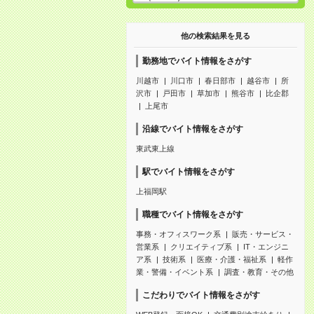
他の検索結果を見る
勤務地でバイト情報をさがす
川越市
川口市
春日部市
越谷市
所
沢市
戸田市
草加市
熊谷市
比企郡
上尾市
沿線でバイト情報をさがす
東武東上線
駅でバイト情報をさがす
上福岡駅
職種でバイト情報をさがす
事務・オフィスワーク系
販売・サービス・
営業系
クリエイティブ系
IT・エンジニ
ア系
技術系
医療・介護・福祉系
軽作
業・警備・イベント系
調査・教育・その他
こだわりでバイト情報をさがす