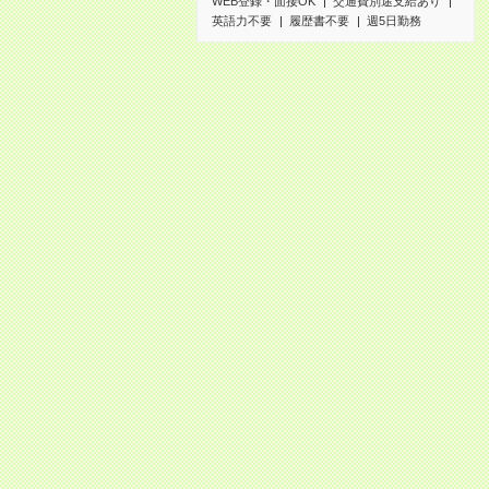
WEB登録・面接OK
交通費別途支給あり
英語力不要
履歴書不要
週5日勤務