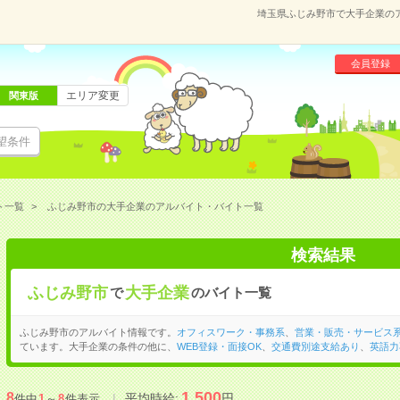
埼玉県ふじみ野市で大手企業の
会員登録
エリア変更
関東版
望条件
ト一覧
ふじみ野市の大手企業のアルバイト・バイト一覧
検索結果
ふじみ野市
大手企業
で
のバイト一覧
ふじみ野市のアルバイト情報です。
オフィスワーク・事務系
、
営業・販売・サービス
ています。大手企業の条件の他に、
WEB登録・面接OK
、
交通費別途支給あり
、
英語力
1,500
8
平均時給:
円
件中
1
～
8
件表示