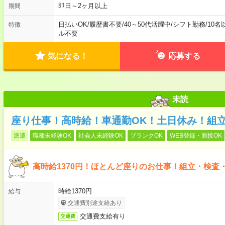
即日～2ヶ月以上
期間
日払いOK
/
履歴書不要
/
40～50代活躍中
/
シフト勤務
/
10名
特徴
ル不要
気になる！
応募する
未読
座り仕事！高時給！車通勤OK！土日休み！組
派遣
職種未経験OK
社会人未経験OK
ブランクOK
WEB登録・面接OK
高時給1370円！ほとんど座りのお仕事！組立・検査
時給1370円
給与
交通費別途支給あり
交通費支給有り
交通費