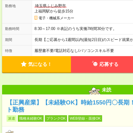
埼玉県ふじみ野市
勤務地
上福岡駅から徒歩15分
電子・機械系メーカー
8:30～17:00 ※表記のうち実働7時間30分です。
勤務時間
長期【ご応募から1週間以内(最短2日目)のスピード就業
期間
履歴書不要
/
電話対応なし
/
パソコンスキル不要
特徴
気になる！
応募する
未読
【正興産業】【未経験OK】時給1550円〇長
ト勤務
派遣
職種未経験OK
ブランクOK
WEB登録・面接OK