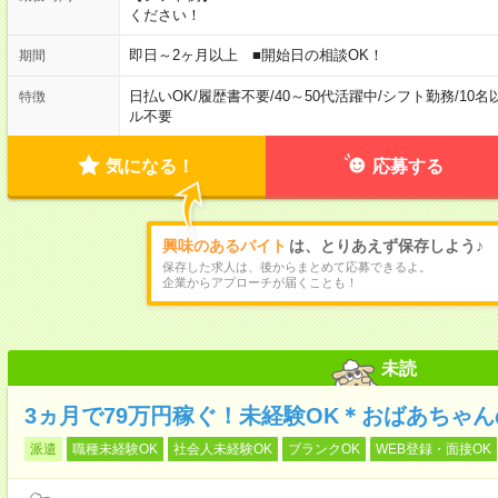
ください！
即日～2ヶ月以上 ■開始日の相談OK！
期間
日払いOK
/
履歴書不要
/
40～50代活躍中
/
シフト勤務
/
10名
特徴
ル不要
気になる！
応募する
興味のあるバイト
は、とりあえず保存しよう♪
保存した求人は、後からまとめて応募できるよ。
企業からアプローチが届くことも！
未読
3ヵ月で79万円稼ぐ！未経験OK＊おばあちゃ
派遣
職種未経験OK
社会人未経験OK
ブランクOK
WEB登録・面接OK