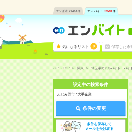
エン派遣
71454
件
エン バイト
82531
件
0
気になるリスト
保存した希
バイトTOP
関東
埼玉県のアルバイト・バイ
設定中の検索条件
ふじみ野市 / 大手企業
条件の変更
条件を保存して
メールを受け取る