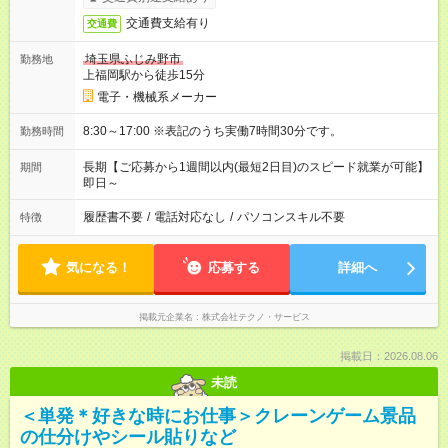
交通費支給有り
交通費
埼玉県ふじみ野市
勤務地
上福岡駅から徒歩15分
電子・機械系メーカー
8:30～17:00 ※表記のうち実働7時間30分です。
勤務時間
長期【ご応募から1週間以内(最短2日目)のスピード就業が可能】
期間
即日～
履歴書不要
/
電話対応なし
/
パソコンスキル不要
特徴
気になる！
応募する
詳細へ
掲載元企業名
株式会社テクノ・サービス
掲載日：2026.08.06
未読
＜単発＊好きな時にお仕事＞クレーンゲーム景品
の仕分けやシール貼りなど