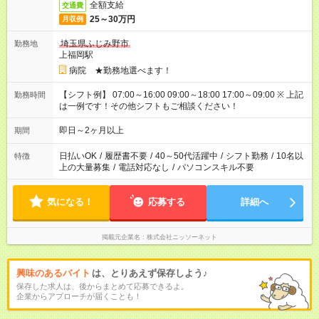
全額支給
交通費
25～30万円
月収例
埼玉県ふじみ野市
勤務地
上福岡駅
病院 ★勤務地選べます！
【シフト例】 07:00～16:00 09:00～18:00 17:00～09:00 ※ 上記
勤務時間
は一例です！その他シフトもご相談ください！
即日～2ヶ月以上
期間
日払いOK
/
履歴書不要
/
40～50代活躍中
/
シフト勤務
/
10名以
特徴
上の大量募集
/
電話対応なし
/
パソコンスキル不要
気になる！
応募する
詳細へ
掲載元企業名
株式会社ニッソーネット
興味のあるバイト
は、とりあえず保存しよう♪
保存した求人は、後からまとめて応募できるよ。
企業からアプローチが届くことも！