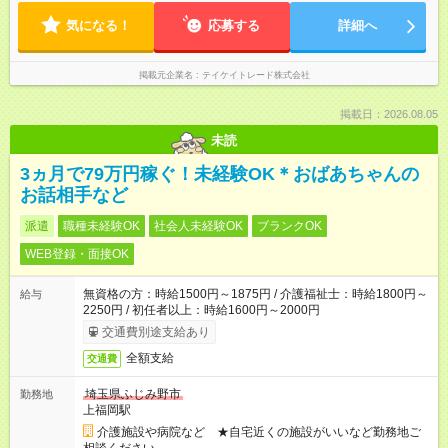
気になる！
応募する
詳細へ
掲載元企業名
テイケイトレード株式会社
掲載日：2026.08.05
未読
3ヵ月で79万円稼ぐ！未経験OK＊おばあちゃんの
お話相手など
派遣
職種未経験OK
社会人未経験OK
ブランクOK
WEB登録・面接OK
無資格の方：時給1500円～1875円 / 介護福祉士：時給1800円～
給与
2250円 / 初任者以上：時給1600円～2000円
交通費別途支給あり
全額支給
交通費
埼玉県ふじみ野市
勤務地
上福岡駅
介護施設や病院など ★自宅近くの施設がいいなど勤務地ご