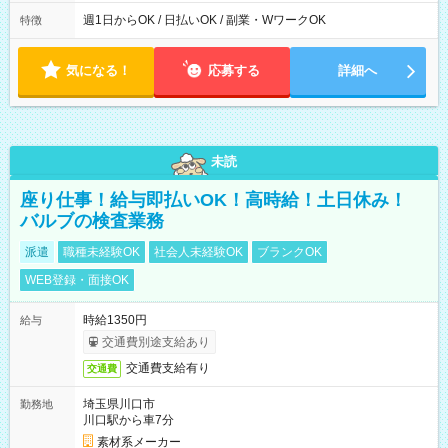
実働時間：1-5時間 └上記の時間帯内であれば、いつでも勤務可
能！ └平日・土曜日の中で、お好きな曜日でご勤務いただけま
週1日からOK / 日払いOK / 副業・WワークOK
特徴
す！ 【シフト例】 ・11:00～14:00 ・16:30～19:00 ・13:00～
18:00 などのように、自由な働き方が可能なお仕事です！
気になる！
応募する
詳細へ
未読
座り仕事！給与即払いOK！高時給！土日休み！
バルブの検査業務
派遣
職種未経験OK
社会人未経験OK
ブランクOK
WEB登録・面接OK
時給1350円
給与
交通費別途支給あり
交通費支給有り
交通費
埼玉県川口市
勤務地
川口駅から車7分
素材系メーカー