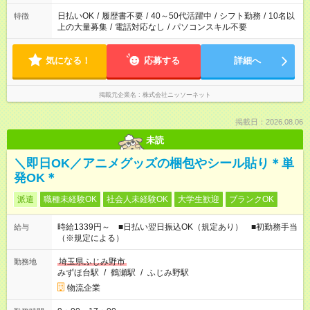
日払いOK
/
履歴書不要
/
40～50代活躍中
/
シフト勤務
/
10名以
特徴
上の大量募集
/
電話対応なし
/
パソコンスキル不要
気になる！
応募する
詳細へ
掲載元企業名
株式会社ニッソーネット
掲載日：2026.08.06
未読
＼即日OK／アニメグッズの梱包やシール貼り＊単
発OK＊
派遣
職種未経験OK
社会人未経験OK
大学生歓迎
ブランクOK
時給1339円～ ■日払い翌日振込OK（規定あり） ■初勤務手当
給与
（※規定による）
埼玉県ふじみ野市
勤務地
みずほ台駅
/
鶴瀬駅
/
ふじみ野駅
物流企業