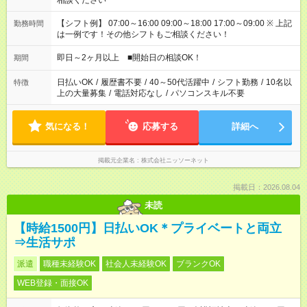
相談ください
【シフト例】 07:00～16:00 09:00～18:00 17:00～09:00 ※ 上記
勤務時間
は一例です！その他シフトもご相談ください！
即日～2ヶ月以上 ■開始日の相談OK！
期間
日払いOK
/
履歴書不要
/
40～50代活躍中
/
シフト勤務
/
10名以
特徴
上の大量募集
/
電話対応なし
/
パソコンスキル不要
気になる！
応募する
詳細へ
掲載元企業名
株式会社ニッソーネット
掲載日：2026.08.04
未読
【時給1500円】日払いOK＊プライベートと両立
⇒生活サポ
派遣
職種未経験OK
社会人未経験OK
ブランクOK
WEB登録・面接OK