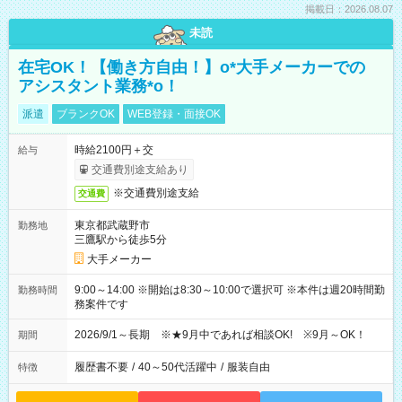
掲載日：2026.08.07
未読
在宅OK！【働き方自由！】o*大手メーカーでの
アシスタント業務*o！
派遣
ブランクOK
WEB登録・面接OK
時給2100円＋交
給与
交通費別途支給あり
※交通費別途支給
交通費
東京都武蔵野市
勤務地
三鷹駅から徒歩5分
大手メーカー
9:00～14:00 ※開始は8:30～10:00で選択可 ※本件は週20時間勤
勤務時間
務案件です
2026/9/1～長期 ※★9月中であれば相談OK! ※9月～OK！
期間
履歴書不要
/
40～50代活躍中
/
服装自由
特徴