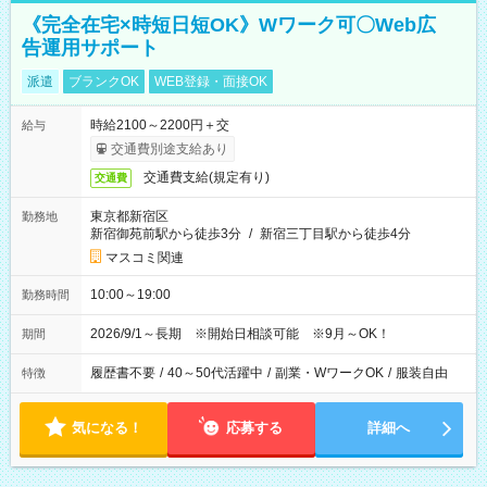
《完全在宅×時短日短OK》Wワーク可〇Web広
告運用サポート
派遣
ブランクOK
WEB登録・面接OK
時給2100～2200円＋交
給与
交通費別途支給あり
交通費支給(規定有り)
交通費
東京都新宿区
勤務地
新宿御苑前駅から徒歩3分
/
新宿三丁目駅から徒歩4分
マスコミ関連
10:00～19:00
勤務時間
2026/9/1～長期 ※開始日相談可能 ※9月～OK！
期間
履歴書不要
/
40～50代活躍中
/
副業・WワークOK
/
服装自由
特徴
気になる！
応募する
詳細へ