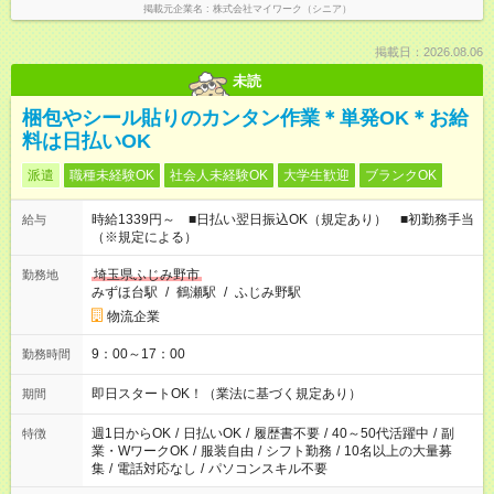
掲載元企業名
株式会社マイワーク（シニア）
掲載日：2026.08.06
未読
梱包やシール貼りのカンタン作業＊単発OK＊お給
料は日払いOK
派遣
職種未経験OK
社会人未経験OK
大学生歓迎
ブランクOK
時給1339円～ ■日払い翌日振込OK（規定あり） ■初勤務手当
給与
（※規定による）
埼玉県ふじみ野市
勤務地
みずほ台駅
/
鶴瀬駅
/
ふじみ野駅
物流企業
9：00～17：00
勤務時間
即日スタートOK！（業法に基づく規定あり）
期間
週1日からOK
/
日払いOK
/
履歴書不要
/
40～50代活躍中
/
副
特徴
業・WワークOK
/
服装自由
/
シフト勤務
/
10名以上の大量募
集
/
電話対応なし
/
パソコンスキル不要