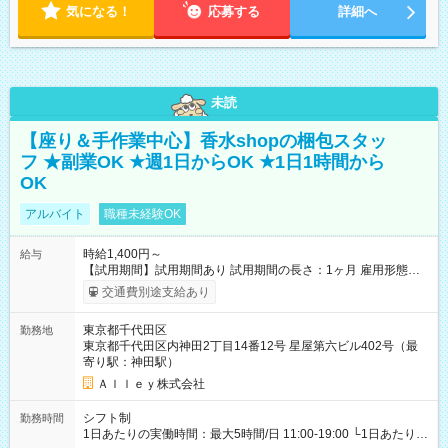
気になる！
応募する
詳細へ
未読
【座り＆手作業中心】香水shopの梱包スタッ
フ ★副業OK ★週1日からOK ★1日1時間から
OK
アルバイト
職種未経験OK
時給1,400円～
給与
【試用期間】試用期間あり 試用期間の長さ：1ヶ月 雇用形態、
給与は本採用時と同じです。
交通費別途支給あり
東京都千代田区
勤務地
東京都千代田区内神田2丁目14番12号 星屋第六ビル402号（最
寄り駅：神田駅）
Ａｌｌｅｙ株式会社
シフト制
勤務時間
1日あたりの実働時間：最大5時間/日 11:00-19:00 └1日あたりの