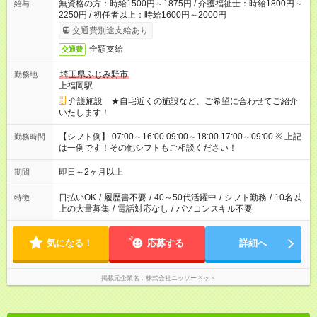
無資格の方：時給1500円～1875円 / 介護福祉士：時給1800円～
給与
2250円 / 初任者以上：時給1600円～2000円
交通費別途支給あり
全額支給
交通費
埼玉県ふじみ野市
勤務地
上福岡駅
介護施設 ★自宅近くの施設など、ご希望に合わせてご紹介
いたします！
【シフト例】 07:00～16:00 09:00～18:00 17:00～09:00 ※ 上記
勤務時間
は一例です！その他シフトもご相談ください！
即日～2ヶ月以上
期間
日払いOK
/
履歴書不要
/
40～50代活躍中
/
シフト勤務
/
10名以
特徴
上の大量募集
/
電話対応なし
/
パソコンスキル不要
気になる！
応募する
詳細へ
掲載元企業名
株式会社ニッソーネット