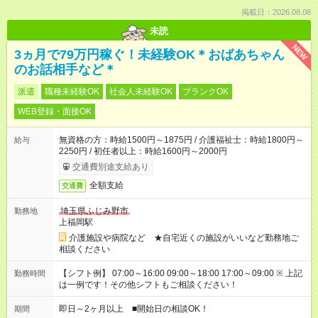
掲載日：2026.08.08
未読
NEW
3ヵ月で79万円稼ぐ！未経験OK＊おばあちゃん
のお話相手など＊
派遣
職種未経験OK
社会人未経験OK
ブランクOK
WEB登録・面接OK
無資格の方：時給1500円～1875円 / 介護福祉士：時給1800円～
給与
2250円 / 初任者以上：時給1600円～2000円
交通費別途支給あり
全額支給
交通費
埼玉県ふじみ野市
勤務地
上福岡駅
介護施設や病院など ★自宅近くの施設がいいなど勤務地ご
相談ください
【シフト例】 07:00～16:00 09:00～18:00 17:00～09:00 ※ 上記
勤務時間
は一例です！その他シフトもご相談ください！
即日～2ヶ月以上 ■開始日の相談OK！
期間