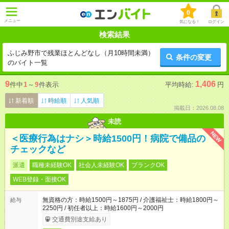
0
メニュー
気になる！
ログイン
検索結果
ふじみ野市で残業ほとんどなし（月10時間未満）
条件の変更
のバイト一覧
9
1,406
件中
1
～
9
件表示
平均時給:
円
新着順
時給順
人気順
掲載日：2026.08.08
未読
NEW
＜医療行為はナシ＞時給1500円！病院で備品の
チェックなど
派遣
職種未経験OK
社会人未経験OK
ブランクOK
WEB登録・面接OK
無資格の方：時給1500円～1875円 / 介護福祉士：時給1800円～
給与
2250円 / 初任者以上：時給1600円～2000円
交通費別途支給あり