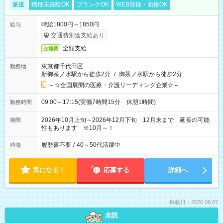
派遣
職種未経験OK
ブランクOK
WEB登録・面接OK
時給1800円～1850円
給与
交通費別途支給あり
全額支給
交通費
東京都千代田区
勤務地
新御茶ノ水駅から徒歩2分
/
御茶ノ水駅から徒歩2分
～☆全国展開の医療・介護リーディング企業☆～
09:00～17:15(実働7時間15分 休憩1時間)
勤務時間
2026年10月上旬～2026年12月下旬 12月末まで 延長の可能
期間
性もあります ※10月～！
履歴書不要
/
40～50代活躍中
特徴
気になる！
応募する
詳細へ
掲載日：2026.08.07
未読