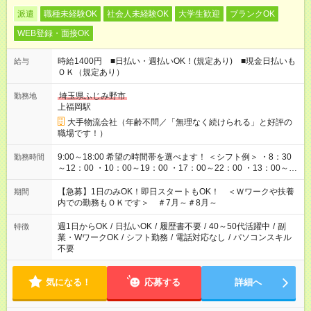
派遣
職種未経験OK
社会人未経験OK
大学生歓迎
ブランクOK
WEB登録・面接OK
時給1400円 ■日払い・週払いOK！(規定あり) ■現金日払いも
給与
ＯＫ（規定あり）
埼玉県ふじみ野市
勤務地
上福岡駅
大手物流会社（年齢不問／「無理なく続けられる」と好評の
職場です！）
9:00～18:00 希望の時間帯を選べます！ ＜シフト例＞ ・8：30
勤務時間
～12：00 ・10：00～19：00 ・17：00～22：00 ・13：00～
22：00 ・22：00～翌6：00 など
【急募】1日のみOK！即日スタートもOK！ ＜Ｗワークや扶養
期間
内での勤務もＯＫです＞ ＃7月～＃8月～
週1日からOK
/
日払いOK
/
履歴書不要
/
40～50代活躍中
/
副
特徴
業・WワークOK
/
シフト勤務
/
電話対応なし
/
パソコンスキル
不要
気になる！
応募する
詳細へ