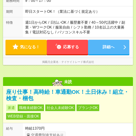
9：00～17：00
勤務時間
即日スタートOK！（業法に基づく規定あり）
期間
週1日からOK
/
日払いOK
/
履歴書不要
/
40～50代活躍中
/
副
特徴
業・WワークOK
/
服装自由
/
シフト勤務
/
10名以上の大量募
集
/
電話対応なし
/
パソコンスキル不要
気になる！
応募する
詳細へ
掲載元企業名
テイケイトレード株式会社
未読
座り仕事！高時給！車通勤OK！土日休み！組立・
検査・梱包
派遣
職種未経験OK
社会人未経験OK
ブランクOK
WEB登録・面接OK
時給1370円
給与
交通費別途支給あり