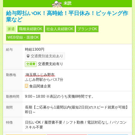
未読
給与即払いOK！高時給！平日休み！ピッキング作
業など
派遣
職種未経験OK
社会人未経験OK
ブランクOK
WEB登録・面接OK
時給1300円
給与
交通費別途支給あり
交通費支給有り
交通費
埼玉県ふじみ野市
勤務地
ふじみ野駅からバス7分
食品関連企業
9:00～18:00 ※表記のうち実働8時間です。
勤務時間
長期【ご応募から1週間以内(最短2日目)のスピード就業が可能】
期間
即日～
日払いOK
/
履歴書不要
/
シフト勤務
/
電話対応なし
/
パソコン
特徴
スキル不要