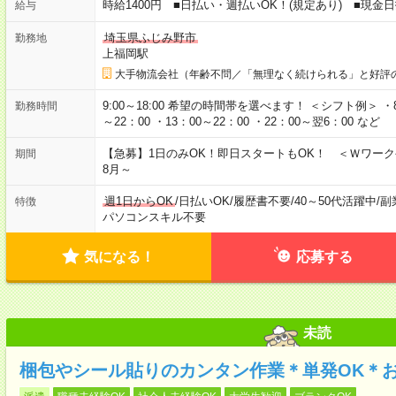
時給1400円 ■日払い・週払いOK！(規定あり) ■現
給与
埼玉県ふじみ野市
勤務地
上福岡駅
大手物流会社（年齢不問／「無理なく続けられる」と好評
9:00～18:00 希望の時間帯を選べます！ ＜シフト例＞ ・8：3
勤務時間
～22：00 ・13：00～22：00 ・22：00～翌6：00 など
【急募】1日のみOK！即日スタートもOK！ ＜Ｗワー
期間
8月～
週1日からOK
/
日払いOK
/
履歴書不要
/
40～50代活躍中
/
副
特徴
パソコンスキル不要
気になる！
応募する
未読
梱包やシール貼りのカンタン作業＊単発OK＊お