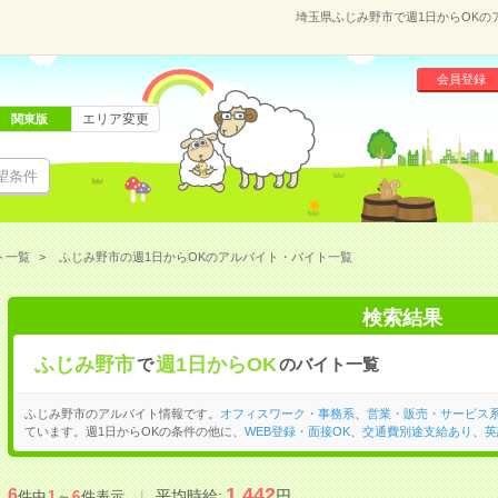
埼玉県ふじみ野市で週1日からOK
会員登録
エリア変更
関東版
望条件
ト一覧
ふじみ野市の週1日からOKのアルバイト・バイト一覧
検索結果
ふじみ野市
週1日からOK
で
のバイト一覧
ふじみ野市のアルバイト情報です。
オフィスワーク・事務系
、
営業・販売・サービス
ています。週1日からOKの条件の他に、
WEB登録・面接OK
、
交通費別途支給あり
、
英
1,442
6
平均時給:
円
件中
1
～
6
件表示