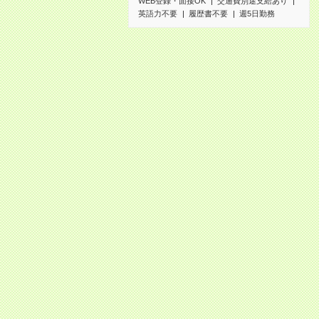
WEB登録・面接OK
交通費別途支給あり
英語力不要
履歴書不要
週5日勤務