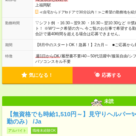
上福岡駅
≪自宅からドアtoドアで30分以内！≫ご希望の勤務地を紹
▽シフト例 ・16:30～翌9:30 ・16:30～翌10:30
勤務時間
ト！ ※Wワーク希望の方へ 今ご覧のお仕事で希望する
合計で週40時間を超える場合は応募できません。
【8月中のスタートOK！急募！】2カ月～ ■ご応募から
期間
週1日からOK
/
履歴書不要
/
40～50代活躍中
/
服装自由
/
シ
特徴
パソコンスキル不要
気になる！
応募する
未読
【無資格でも時給1,510円～】見守りヘルパー
勤のみ） /Ja
アルバイト
職種未経験OK