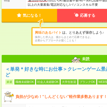
週1日からOK
/
日払いOK
/
履歴書不要
/
40～50代活躍中
/
副
特徴
以上の大量募集
/
電話対応なし
/
パソコンスキル不要
気になる！
応募する
興味のあるバイト
は、とりあえず保存しよう♪
保存した求人は、後からまとめて応募できるよ。
企業からアプローチが届くことも！
未読
＜単発＊好きな時にお仕事＞クレーンゲーム景
ど
派遣
職種未経験OK
社会人未経験OK
大学生歓迎
ブランクOK
WEB
負担が少なめ！“しんどくない”軽作業多数あります