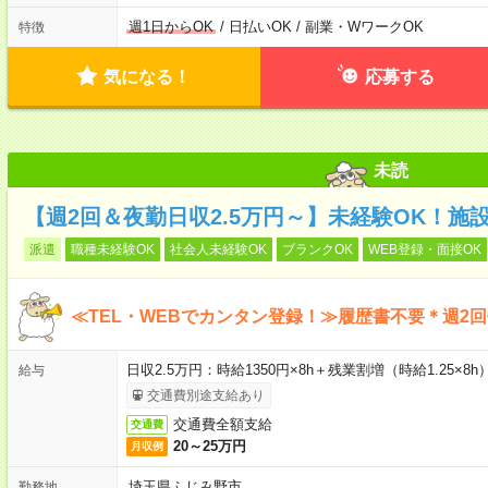
週1日からOK
/ 日払いOK / 副業・WワークOK
特徴
気になる！
応募する
未読
【週2回＆夜勤日収2.5万円～】未経験OK！施
派遣
職種未経験OK
社会人未経験OK
ブランクOK
WEB登録・面接OK
≪TEL・WEBでカンタン登録！≫履歴書不要＊週2
日収2.5万円：時給1350円×8h＋残業割増（時給1.25×8h
給与
交通費別途支給あり
交通費全額支給
交通費
20～25万円
月収例
埼玉県ふじみ野市
勤務地