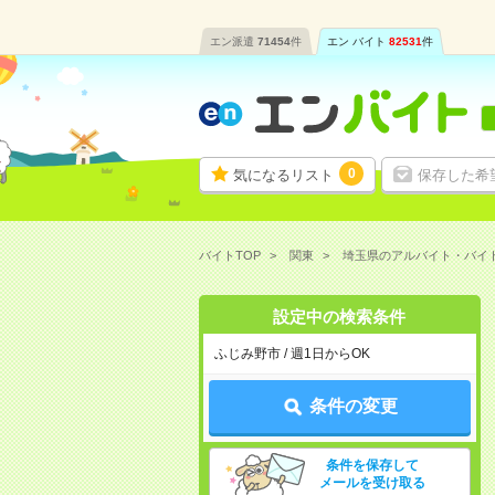
エン派遣
71454
件
エン バイト
82531
件
0
気になるリスト
保存した希
バイトTOP
関東
埼玉県のアルバイト・バイ
設定中の検索条件
ふじみ野市 / 週1日からOK
条件の変更
条件を保存して
メールを受け取る