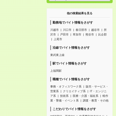
他の検索結果を見る
勤務地でバイト情報をさがす
川越市
川口市
春日部市
越谷市
所
沢市
戸田市
草加市
熊谷市
比企郡
上尾市
沿線でバイト情報をさがす
東武東上線
駅でバイト情報をさがす
上福岡駅
職種でバイト情報をさがす
事務・オフィスワーク系
販売・サービス・
営業系
クリエイティブ系
IT・エンジニ
ア系
技術系
医療・介護・福祉系
軽作
業・警備・イベント系
調査・教育・その他
こだわりでバイト情報をさがす