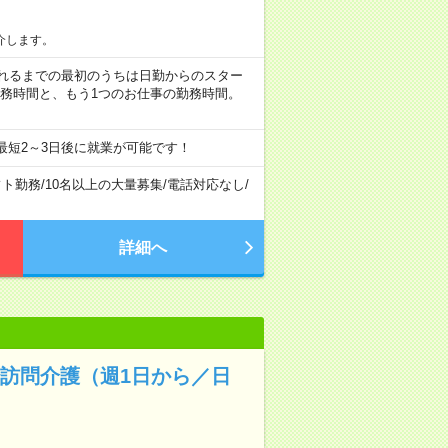
介します。
など ※慣れるまでの最初のうちは日勤からのスター
勤務時間と、もう1つのお仕事の勤務時間。
最短2～3日後に就業が可能です！
フト勤務
/
10名以上の大量募集
/
電話対応なし
/
詳細へ
✨訪問介護（週1日から／日