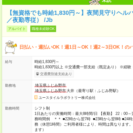
未読
【無資格でも時給1,830円～】夜間見守りヘル
／夜勤専従） /Jb
アルバイト
職種未経験OK
日払い・週払いOK！週1日～OK！週2～3日OK！の
時給1,830円～
給与
時給1,830円以上 ※交通費一部支給（既定あり） ※経
交通費別途支給あり
埼玉県ふじみ野市
勤務地
埼玉県ふじみ野市
大井（最寄り駅：ふじみ野駅）
ユースタイルラボラトリー株式会社
シフト制
勤務時間
1日あたりの実働時間：最大8時間/日 【夜勤】 22：00～翌
務時間例 ＊＊ ■22時から翌7時 ■23時から翌8時 ■2
務（休憩1時間）ご利用者様により、時間は異なります。
ます）