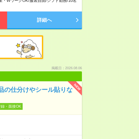
業・WワークOK
/
服装自由
/
シフト勤務
/
10名
詳細へ
掲載日：2026.08.06
NEW
品の仕分けやシール貼りな
登録・面接OK
！