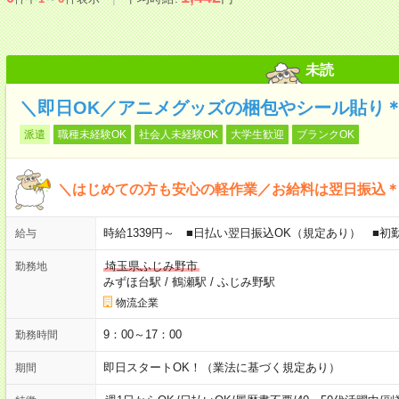
未読
＼即日OK／アニメグッズの梱包やシール貼り＊
派遣
職種未経験OK
社会人未経験OK
大学生歓迎
ブランクOK
＼はじめての方も安心の軽作業／お給料は翌日振込＊
時給1339円～ ■日払い翌日振込OK（規定あり） ■
給与
埼玉県ふじみ野市
勤務地
みずほ台駅
/
鶴瀬駅
/
ふじみ野駅
物流企業
9：00～17：00
勤務時間
即日スタートOK！（業法に基づく規定あり）
期間