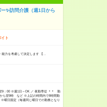
パー✨訪問介護（週1日から
バイト
験・能力を考慮して決定します 【…
9：00 ※週1日～OK ／ 夜勤専従 ＊＊ 勤
4時から翌9時 など ※上記の時間内で8時間勤
 ※曜日固定（毎週同じ曜日での勤務となり