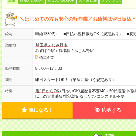
派遣
職種未経験OK
社会人未経験OK
大学生歓迎
ブランクOK
＼はじめての方も安心の軽作業／お給料は翌日振込＊
時給1339円～ ■日払い翌日振込OK（規定あり） ■
給与
埼玉県ふじみ野市
勤務地
みずほ台駅
/
鶴瀬駅
/
ふじみ野駅
物流企業
9：00～17：00
勤務時間
即日スタートOK！（業法に基づく規定あり）
期間
週1日からOK
/
日払いOK
/
履歴書不要
/
40～50代活躍中
/
副
特徴
以上の大量募集
/
電話対応なし
/
パソコンスキル不要
気になる！
応募する