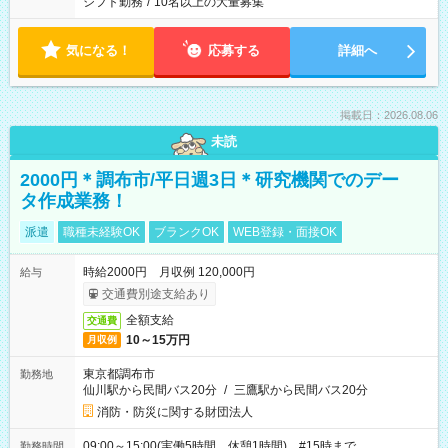
シフト勤務
/
10名以上の大量募集
気になる！
応募する
詳細へ
掲載日：2026.08.06
未読
2000円＊調布市/平日週3日＊研究機関でのデー
タ作成業務！
派遣
職種未経験OK
ブランクOK
WEB登録・面接OK
時給2000円 月収例 120,000円
給与
交通費別途支給あり
全額支給
交通費
10～15万円
月収例
東京都調布市
勤務地
仙川駅から民間バス20分
/
三鷹駅から民間バス20分
消防・防災に関する財団法人
09:00～15:00(実働5時間 休憩1時間) #15時まで
勤務時間