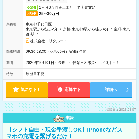
1ヶ月3万円を上限として実費支給
交通費
25～30万円
月収例
東京都千代田区
勤務地
東京駅から徒歩2分
/
京橋(東京都)駅から徒歩4分
/
宝町(東京
都)駅
/
…
株式会社 リクルート
09:30-18:30（休憩60分）実働8時間
勤務時間
2026年10月01日～長期 ※開始日相談OK ※10月～！
期間
履歴書不要
特徴
気になる！
応募する
詳細へ
掲載日：2026.08.07
未読
【シフト自由・現金手渡しOK】iPhoneなどス
マホの充電を繋げるだけ！