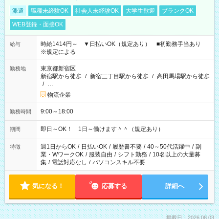
派遣
職種未経験OK
社会人未経験OK
大学生歓迎
ブランクOK
WEB登録・面接OK
時給1414円～ ▼日払いOK（規定あり） ■初勤務手当あり
給与
※規定による
東京都新宿区
勤務地
新宿駅から徒歩
/
新宿三丁目駅から徒歩
/
高田馬場駅から徒歩
/
…
物流企業
9:00～18:00
勤務時間
即日～OK！ 1日～働けます＾＾（規定あり）
期間
週1日からOK
/
日払いOK
/
履歴書不要
/
40～50代活躍中
/
副
特徴
業・WワークOK
/
服装自由
/
シフト勤務
/
10名以上の大量募
集
/
電話対応なし
/
パソコンスキル不要
気になる！
応募する
詳細へ
掲載日：2026.08.03