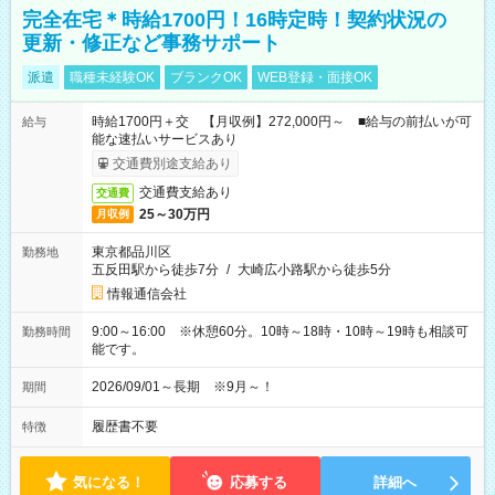
完全在宅＊時給1700円！16時定時！契約状況の
更新・修正など事務サポート
派遣
職種未経験OK
ブランクOK
WEB登録・面接OK
時給1700円＋交 【月収例】272,000円～ ■給与の前払いが可
給与
能な速払いサービスあり
交通費別途支給あり
交通費支給あり
交通費
25～30万円
月収例
東京都品川区
勤務地
五反田駅から徒歩7分
/
大崎広小路駅から徒歩5分
情報通信会社
9:00～16:00 ※休憩60分。10時～18時・10時～19時も相談可
勤務時間
能です。
2026/09/01～長期 ※9月～！
期間
履歴書不要
特徴
気になる！
応募する
詳細へ