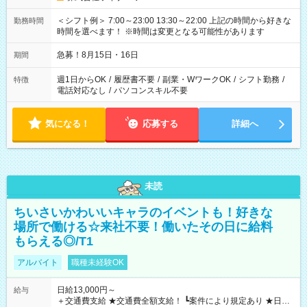
＜シフト例＞ 7:00～23:00 13:30～22:00 上記の時間から好きな
勤務時間
時間を選べます！ ※時間は変更となる可能性があります
急募！8月15日・16日
期間
週1日からOK
/
履歴書不要
/
副業・WワークOK
/
シフト勤務
/
特徴
電話対応なし
/
パソコンスキル不要
気になる！
応募する
詳細へ
未読
ちいさいかわいいキャラのイベントも！好きな
場所で働ける☆来社不要！働いたその日に給料
もらえる◎/T1
アルバイト
職種未経験OK
日給13,000円～
給与
＋交通費支給 ★交通費全額支給！ ┗案件により規定あり ★日払