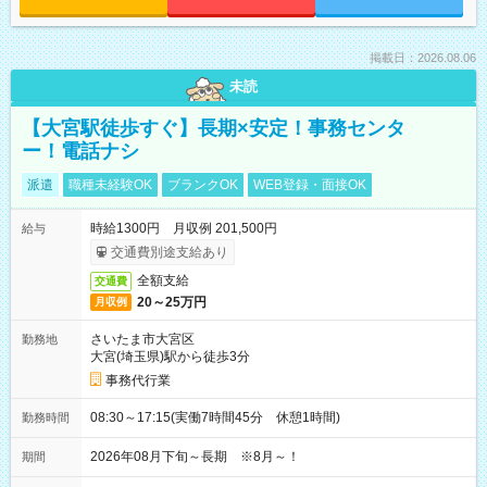
掲載日：2026.08.06
未読
【大宮駅徒歩すぐ】長期×安定！事務センタ
ー！電話ナシ
派遣
職種未経験OK
ブランクOK
WEB登録・面接OK
時給1300円 月収例 201,500円
給与
交通費別途支給あり
全額支給
交通費
20～25万円
月収例
さいたま市大宮区
勤務地
大宮(埼玉県)駅から徒歩3分
事務代行業
08:30～17:15(実働7時間45分 休憩1時間)
勤務時間
2026年08月下旬～長期 ※8月～！
期間