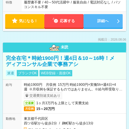
履歴書不要
/
40～50代活躍中
/
服装自由
/
電話対応なし
/
パソ
特徴
コンスキル不要
気になる！
応募する
詳細へ
掲載日：2026.08.06
未読
完全在宅＊時給1900円！週4日＆10～16時！メ
ディアコンサル企業で事務アシ
派遣
ブランクOK
WEB登録・面接OK
時給1900円 月収例 15万円 時給1900円×実働5h×週4日×4
給与
週 ※月収例を保証するものではありません。※給与即受取りサ
ービス利用可（利用条件有）
交通費別途支給あり
1ヶ月3万円を上限として実費支給
交通費
15～20万円
月収例
東京都千代田区
勤務地
四ツ谷駅から徒歩2分
/
麹町駅から徒歩13分