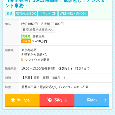
【完全在宅】10-13時勤務！電話無し！アシスタ
ント事務！
派遣
職種未経験OK
ブランクOK
WEB登録・面接OK
時給1650円 月収例 99,000円
給与
交通費別途支給あり
全額支給
交通費
5～10万円
月収例
東京都港区
勤務地
新橋駅から徒歩2分
ソフトウェア開発
10:00～13:00(実働3時間 休憩なし) #15時まで
勤務時間
【急募】即日～長期 ※8月～！
期間
履歴書不要
/
電話対応なし
/
パソコンスキル不要
特徴
気になる！
応募する
詳細へ