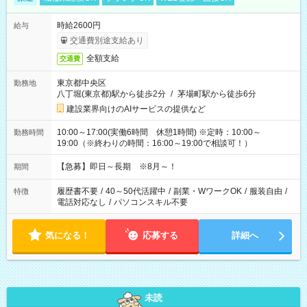
時給2600円
給与
交通費別途支給あり
全額支給
交通費
東京都中央区
勤務地
八丁堀(東京都)駅から徒歩2分
/
茅場町駅から徒歩6分
建設業界向けのAIサービスの提供など
10:00～17:00(実働6時間 休憩1時間) ※定時：10:00～
勤務時間
19:00（※終わりの時間：16:00～19:00で相談可！）
【急募】即日～長期 ※8月～！
期間
履歴書不要
/
40～50代活躍中
/
副業・WワークOK
/
服装自由
/
特徴
電話対応なし
/
パソコンスキル不要
気になる！
応募する
詳細へ
未読