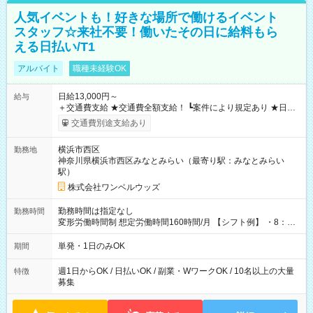
人気イベントも！好きな場所で働けるイベント
スタッフ☆来社不要！働いたその日に給料もら
える日払い/T1
アルバイト
職種未経験OK
日給13,000円～
給与
＋交通費支給 ★交通費全額支給！ ┗案件により規定あり ★日払
いOK！（規定あり） ┗働いたその日に現金GET♪ お仕事後はコ
交通費別途支給あり
ンビニATMから 日払い分を引き落とせます！ 【試用期間】試
用期間なし
横浜市西区
勤務地
神奈川県横浜市西区みなとみらい（最寄り駅：みなとみらい
駅）
株式会社ワンベルウッズ
勤務時間は指定なし
勤務時間
変形労働時間制 想定労働時間160時間/月 【シフト例】 ・8：00
～21：00
単発・1日のみOK
期間
週1日からOK / 日払いOK / 副業・WワークOK / 10名以上の大量
特徴
募集