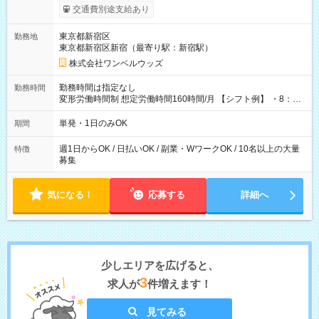
いOK！（規定あり） ┗働いたその日に現金GET♪ お仕事後はコ
交通費別途支給あり
ンビニATMから 日払い分を引き落とせます！ 【試用期間】試
用期間なし
東京都新宿区
勤務地
東京都新宿区新宿（最寄り駅：新宿駅）
株式会社ワンベルウッズ
勤務時間は指定なし
勤務時間
変形労働時間制 想定労働時間160時間/月 【シフト例】 ・8：00
～21：00
単発・1日のみOK
期間
週1日からOK / 日払いOK / 副業・WワークOK / 10名以上の大量
特徴
募集
気になる！
応募する
詳細へ
少しエリアを広げると、
3
求人が
件増えます！
見てみる