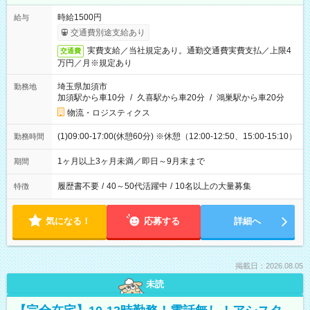
時給1500円
給与
交通費別途支給あり
実費支給／当社規定あり。通勤交通費実費支払／上限4
交通費
万円／月※規定あり
埼玉県加須市
勤務地
加須駅から車10分
/
久喜駅から車20分
/
鴻巣駅から車20分
物流・ロジスティクス
(1)09:00-17:00(休憩60分) ※休憩（12:00-12:50、15:00-15:10）
勤務時間
1ヶ月以上3ヶ月未満／即日～9月末まで
期間
履歴書不要
/
40～50代活躍中
/
10名以上の大量募集
特徴
気になる！
応募する
詳細へ
掲載日：2026.08.05
未読