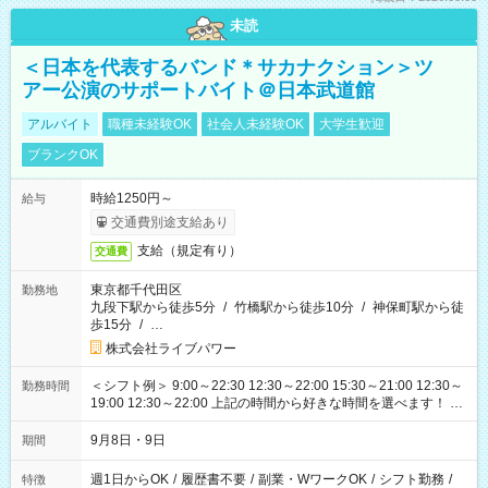
未読
＜日本を代表するバンド＊サカナクション＞ツ
アー公演のサポートバイト＠日本武道館
アルバイト
職種未経験OK
社会人未経験OK
大学生歓迎
ブランクOK
時給1250円～
給与
交通費別途支給あり
支給（規定有り）
交通費
東京都千代田区
勤務地
九段下駅から徒歩5分
/
竹橋駅から徒歩10分
/
神保町駅から徒
歩15分
/
…
株式会社ライブパワー
＜シフト例＞ 9:00～22:30 12:30～22:00 15:30～21:00 12:30～
勤務時間
19:00 12:30～22:00 上記の時間から好きな時間を選べます！ ※
時間は変更となる可能性があります
9月8日・9日
期間
週1日からOK
/
履歴書不要
/
副業・WワークOK
/
シフト勤務
/
特徴