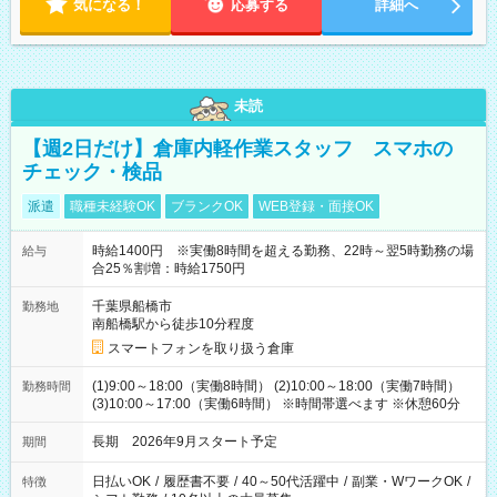
気になる！
応募する
詳細へ
未読
【週2日だけ】倉庫内軽作業スタッフ スマホの
チェック・検品
派遣
職種未経験OK
ブランクOK
WEB登録・面接OK
時給1400円 ※実働8時間を超える勤務、22時～翌5時勤務の場
給与
合25％割増：時給1750円
千葉県船橋市
勤務地
南船橋駅から徒歩10分程度
スマートフォンを取り扱う倉庫
(1)9:00～18:00（実働8時間） (2)10:00～18:00（実働7時間）
勤務時間
(3)10:00～17:00（実働6時間） ※時間帯選べます ※休憩60分
長期 2026年9月スタート予定
期間
日払いOK
/
履歴書不要
/
40～50代活躍中
/
副業・WワークOK
/
特徴