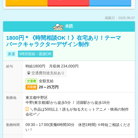
掲載日：2026.08.07
未読
1800円＊《時間相談OK！》在宅あり！テーマ
パークキャラクターデザイン制作
派遣
WEB登録・面接OK
時給1800円 月収例 234,000円
給与
交通費別途支給あり
全額支給
交通費
20～25万円
月収例
東京都中野区
勤務地
中野(東京都)駅から徒歩5分
/
沼袋駅から徒歩16分
＼作品は500以上！誰もが知る大ヒットアニメ・映画の制作
会社+*／
09:30～17:00(実働6時間30分 休憩1時間) ※時短ご相談くださ
勤務時間
い！