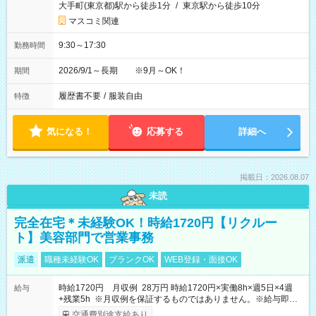
大手町(東京都)駅から徒歩1分
/
東京駅から徒歩10分
マスコミ関連
9:30～17:30
勤務時間
2026/9/1～長期 ※9月～OK！
期間
履歴書不要
/
服装自由
特徴
気になる！
応募する
詳細へ
掲載日：2026.08.07
未読
完全在宅＊未経験OK！時給1720円【リクルー
ト】美容部門で営業事務
派遣
職種未経験OK
ブランクOK
WEB登録・面接OK
時給1720円 月収例 28万円 時給1720円×実働8h×週5日×4週
給与
+残業5h ※月収例を保証するものではありません。※給与即受
取りサービス利用可（利用条件有）
交通費別途支給あり