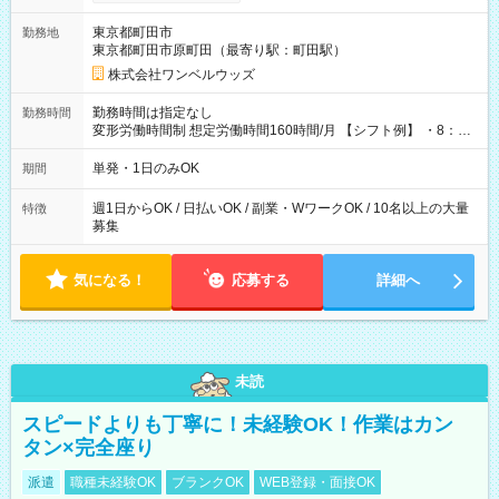
ンビニATMから 日払い分を引き落とせます！ 【試用期間】試
用期間なし
東京都町田市
勤務地
東京都町田市原町田（最寄り駅：町田駅）
株式会社ワンベルウッズ
勤務時間は指定なし
勤務時間
変形労働時間制 想定労働時間160時間/月 【シフト例】 ・8：00
～21：00
単発・1日のみOK
期間
週1日からOK / 日払いOK / 副業・WワークOK / 10名以上の大量
特徴
募集
気になる！
応募する
詳細へ
未読
スピードよりも丁寧に！未経験OK！作業はカン
タン×完全座り
派遣
職種未経験OK
ブランクOK
WEB登録・面接OK