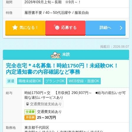
2026年09月上旬～長期 ※9月～！
期間
履歴書不要
/
40～50代活躍中
/
服装自由
特徴
気になる！
応募する
詳細へ
掲載日：2026.08.07
未読
完全在宅＊4名募集！時給1750円！未経験OK！
内定通知書の内容確認など事務
派遣
職種未経験OK
ブランクOK
WEB登録・面接OK
時給1750円＋交 【月収例】290,937円～ ■給与の前払いが可
給与
能な速払いサービスあり
交通費別途支給あり
交通費支給あり
交通費
25～30万円
月収例
東京都千代田区
勤務地