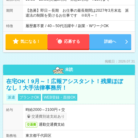
【急募】即日～長期 お仕事の最長期間は2027年3月末迄 派
期間
遣法の制限を受けるお仕事です ※8月～！
履歴書不要
/
40～50代活躍中
/
副業・WワークOK
特徴
気になる！
応募する
詳細へ
掲載日：2026.07.31
未読
在宅OK！9月～！広報アシスタント！残業ほぼ
なし！大手法律事務所！
派遣
ブランクOK
WEB登録・面接OK
時給2000～2100円＋交
給与
交通費別途支給あり
通勤交通費支給
交通費
東京都千代田区
勤務地