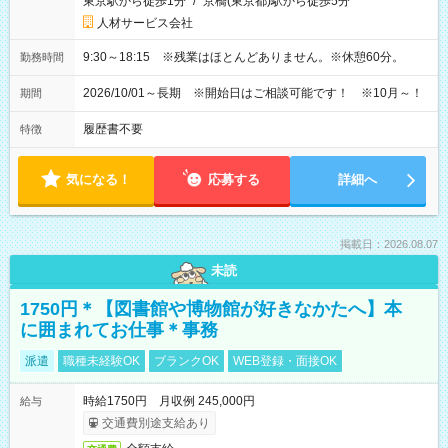
東京駅から徒歩1分
/
京橋(東京都)駅から徒歩5分
人材サービス会社
9:30～18:15 ※残業はほとんどありません。※休憩60分。
勤務時間
2026/10/01～長期 ※開始日はご相談可能です！ ※10月～！
期間
履歴書不要
特徴
気になる！
応募する
詳細へ
掲載日：2026.08.07
未読
1750円＊【図書館や博物館が好きなかたへ】本
に囲まれてお仕事＊事務
派遣
職種未経験OK
ブランクOK
WEB登録・面接OK
時給1750円 月収例 245,000円
給与
交通費別途支給あり