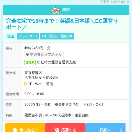
掲載日：2026.08.05
未読
完全在宅で16時まで！英語&日本語＼EC運営サ
ポート／
派遣
ブランクOK
WEB登録・面接OK
時給2450円＋交
給与
交通費別途支給あり
出社時の通勤交通費支給
交通費
東京都港区
勤務地
六本木駅から徒歩3分
IT・Web・通信
9:00～16:00
勤務時間
2026/8/17～長期 ※長期更新予定 ※8月～OK！
期間
履歴書不要
/
40～50代活躍中
/
服装自由
特徴
気になる！
応募する
詳細へ