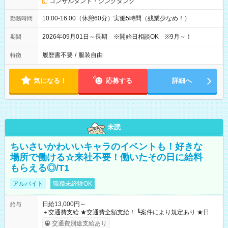
コンサルタント・シンクタンク
10:00-16:00（休憩60分）実働5時間（残業少なめ！）
勤務時間
2026年09月01日～長期 ※開始日相談OK ※9月～！
期間
履歴書不要
/
服装自由
特徴
気になる！
応募する
詳細へ
未読
ちいさいかわいいキャラのイベントも！好きな
場所で働ける☆来社不要！働いたその日に給料
もらえる◎/T1
アルバイト
職種未経験OK
日給13,000円～
給与
＋交通費支給 ★交通費全額支給！ ┗案件により規定あり ★日払
いOK！（規定あり） ┗働いたその日に現金GET♪ お仕事後はコ
交通費別途支給あり