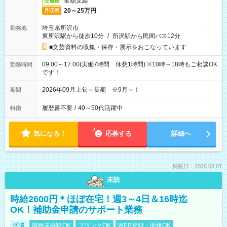
全額支給
交通費
20～25万円
月収例
埼玉県所沢市
勤務地
東所沢駅から徒歩10分
/
所沢駅から民間バス12分
■文芸資料の収集・保存・展示をおこなっています
09:00～17:00(実働7時間 休憩1時間) ※10時～18時もご相談OK
勤務時間
です！
2026年09月上旬～長期 ※9月～！
期間
履歴書不要
/
40～50代活躍中
特徴
気になる！
応募する
詳細へ
掲載日：2026.08.07
未読
時給2600円＊ほぼ在宅！週3～4日＆16時迄
OK！補助金申請のサポート業務
派遣
職種未経験OK
ブランクOK
WEB登録・面接OK