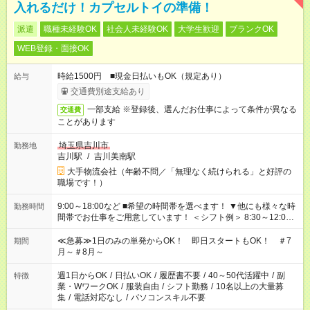
入れるだけ！カプセルトイの準備！
派遣
職種未経験OK
社会人未経験OK
大学生歓迎
ブランクOK
WEB登録・面接OK
時給1500円 ■現金日払いもOK（規定あり）
給与
交通費別途支給あり
一部支給 ※登録後、選んだお仕事によって条件が異なる
交通費
ことがあります
埼玉県吉川市
勤務地
吉川駅
/
吉川美南駅
大手物流会社（年齢不問／「無理なく続けられる」と好評の
職場です！）
9:00～18:00など ■希望の時間帯を選べます！ ▼他にも様々な時
勤務時間
間帯でお仕事をご用意しています！ ＜シフト例＞ 8:30～12:00
17:00～22:00 13:00～22:00 22:00～翌6:00 など
≪急募≫1日のみの単発からOK！ 即日スタートもOK！ ＃7
期間
月～＃8月～
週1日からOK
/
日払いOK
/
履歴書不要
/
40～50代活躍中
/
副
特徴
業・WワークOK
/
服装自由
/
シフト勤務
/
10名以上の大量募
集
/
電話対応なし
/
パソコンスキル不要