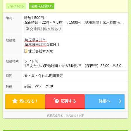
アルバイト
職種未経験OK
時給1,500円～
給与
深夜時給（22時～翌5時）：1500円 【試用期間】試用期間あり
試用期間の長さ：1ヶ月 雇用形態、給与は本採用時と同じです。
交通費別途支給あり
試用期間の実態は30日（※条件変更なし）ですが、切り上げで
一ヶ月とさせていただきます。 研修制度あり：15時間(研修中も
埼玉県吉川市
勤務地
同時給）
埼玉県吉川市
栄834-1
株式会社すき家
シフト制
勤務時間
1日あたりの実働時間：最大7時間/日 【深夜帯】22:00～翌5:00
週2日～・1日2h～OK◎ ※22:00から翌5:00までは18歳以上の方
のみ勤務可能です（18歳未満の深夜業務禁止のため） ★深夜で
春・夏・冬休み期間限定
期間
も安心して働けます★ すき家では、ワンオペを禁止していま
す。 必ず、2名以上での勤務を行いますので、安心して働けま
副業・WワークOK
特徴
す。
気になる！
応募する
詳細へ
掲載元企業名
株式会社すき家