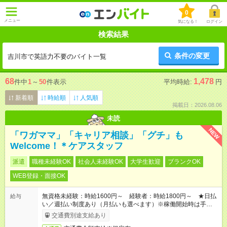
0
メニュー
気になる！
ログイン
検索結果
条件の変更
吉川市で英語力不要のバイト一覧
68
1,478
件中
1
～
50
件表示
平均時給:
円
新着順
時給順
人気順
掲載日：2026.08.06
未読
NEW
「ワガママ」「キャリア相談」「グチ」も
Welcome！＊ケアスタッフ
派遣
職種未経験OK
社会人未経験OK
大学生歓迎
ブランクOK
WEB登録・面接OK
無資格未経験：時給1600円～ 経験者：時給1800円～ ★日払
給与
い／週払い制度あり（月払いも選べます）※稼働開始時は手続き
完了次第のお支払いとなります。
交通費別途支給あり