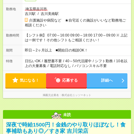
埼玉県吉川市
勤務地
吉川駅
/
吉川美南駅
介護施設や病院など ★自宅近くの施設がいいなど勤務地ご
相談ください
【シフト例】 07:00～16:00 09:00～18:00 17:00～09:00 ※ 上記
勤務時間
は一例です！その他シフトもご相談ください！
即日～2ヶ月以上 ■開始日の相談OK！
期間
日払いOK
/
履歴書不要
/
40～50代活躍中
/
シフト勤務
/
10名以
特徴
上の大量募集
/
電話対応なし
/
パソコンスキル不要
気になる！
応募する
詳細へ
掲載元企業名
株式会社ニッソーネット
未読
深夜で時給1500円！金銭のやり取りほぼなし！食
事補助もあり◎／すき家 吉川栄店