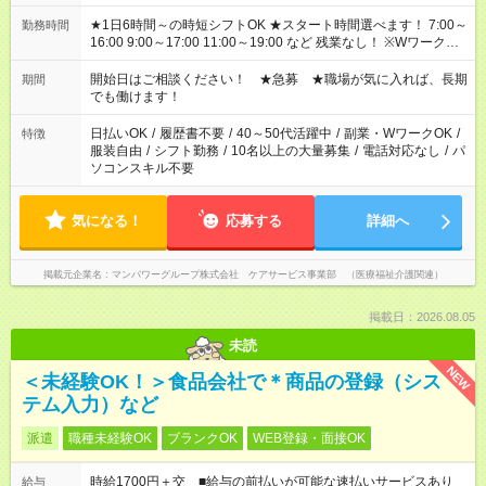
★1日6時間～の時短シフトOK ★スタート時間選べます！ 7:00～
勤務時間
16:00 9:00～17:00 11:00～19:00 など 残業なし！ ※Wワークの
場合、他のお仕事と合わせ週40時間超の就業はご案内できませ
ん ※法令に基づき、週20時間以上勤務は社会保険への加入対象
開始日はご相談ください！ ★急募 ★職場が気に入れば、長期
期間
となります ※労働者派遣法（日雇い派遣の原則禁止）により、
でも働けます！
短時間・短期間の就業はご案内が難しい場合があります
日払いOK
/
履歴書不要
/
40～50代活躍中
/
副業・WワークOK
/
特徴
服装自由
/
シフト勤務
/
10名以上の大量募集
/
電話対応なし
/
パ
ソコンスキル不要
気になる！
応募する
詳細へ
掲載元企業名
マンパワーグループ株式会社 ケアサービス事業部 （医療福祉介護関連）
掲載日：2026.08.05
未読
NEW
＜未経験OK！＞食品会社で＊商品の登録（シス
テム入力）など
派遣
職種未経験OK
ブランクOK
WEB登録・面接OK
時給1700円＋交 ■給与の前払いが可能な速払いサービスあり
給与