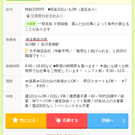
時給1500円 ■現金日払いもOK（規定あり）
給与
交通費別途支給あり
一部支給 ※登録後、選んだお仕事によって条件が異なる
交通費
ことがあります
埼玉県吉川市
勤務地
吉川駅
/
吉川美南駅
大手物流会社（年齢不問／「無理なく続けられる」と好評の
職場です！）
9:00～18:00など ■希望の時間帯を選べます！ ▼他にも様々な時
勤務時間
間帯でお仕事をご用意しています！ ＜シフト例＞ 8:30～12:00
17:00～22:00 13:00～22:00 22:00～翌6:00 など
≪急募≫1日のみの単発からOK！ 即日スタートもOK！ ＃7
期間
月～ ＃8月～
週1日からOK
/
日払いOK
/
履歴書不要
/
40～50代活躍中
/
副
特徴
業・WワークOK
/
服装自由
/
シフト勤務
/
10名以上の大量募
集
/
電話対応なし
/
パソコンスキル不要
気になる！
応募する
詳細へ