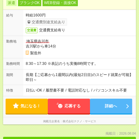
派遣
ブランクOK
WEB登録・面接OK
時給1600円
給与
交通費別途支給あり
交通費支給有り
交通費
埼玉県吉川市
勤務地
吉川駅から車14分
製造外
8:30～17:30 ※表記のうち実働8時間です。
勤務時間
長期【ご応募から1週間以内(最短2日目)のスピード就業が可能】
期間
即日～
日払いOK
/
履歴書不要
/
電話対応なし
/
パソコンスキル不要
特徴
気になる！
応募する
詳細へ
掲載元企業名
株式会社テクノ・サービス
掲載日：2026.08.04