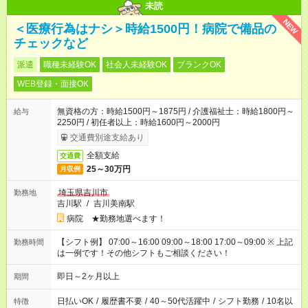
未読
NEW
＜医療行為はナシ＞時給1500円！病院で備品の
チェックなど
派遣
職種未経験OK
社会人未経験OK
ブランクOK
WEB登録・面接OK
無資格の方：時給1500円～1875円 / 介護福祉士：時給1800円～
給与
2250円 / 初任者以上：時給1600円～2000円
交通費別途支給あり
全額支給
交通費
25～30万円
月収例
埼玉県吉川市
勤務地
吉川駅
/
吉川美南駅
病院 ★勤務地選べます！
【シフト例】 07:00～16:00 09:00～18:00 17:00～09:00 ※ 上記
勤務時間
は一例です！その他シフトもご相談ください！
即日～2ヶ月以上
期間
日払いOK
/
履歴書不要
/
40～50代活躍中
/
シフト勤務
/
10名以
特徴