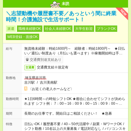
未読
NEW
＼志望動機や履歴書不要／あっという間に終業
時間！介護施設で生活サポート！
派遣
職種未経験OK
社会人未経験OK
大学生歓迎
ブランクOK
WEB登録・面接OK
無資格未経験：時給1600円～ 経験者：時給1800円～ ★日払
給与
い／週払い制度あり（月払いも選べます）※稼働開始時は手続き
完了次第のお支払いとなります。
交通費別途支給あり
交通費支給※規定有
交通費
埼玉県吉川市
勤務地
吉川駅
/
吉川美南駅
〈お近くの老人ホームなど〉
★1日6時間～の時短シフトOK ★都合に合わせてシフトが決めら
勤務時間
れます シフト例： 7：00～16：00 9：00～15：00 9：00～
18：00 11：00～20：00 など ※Wワークの場合、他のお仕事と
合わせ週40時間超の就業はご案内できません ※法令に基づき、
長期のお仕事です。開始日はご相談ください！ ★急募
期間
週20時間以上勤務は社会保険への加入対象となります ※労働者
派遣法（日雇い派遣の原則禁止）により、短時間・短期間の就
日払いOK
/
履歴書不要
/
40～50代活躍中
/
副業・WワークOK
/
特徴
業はご案内が難しい場合があります
シフト勤務
/
10名以上の大量募集
/
電話対応なし
/
パソコンスキ