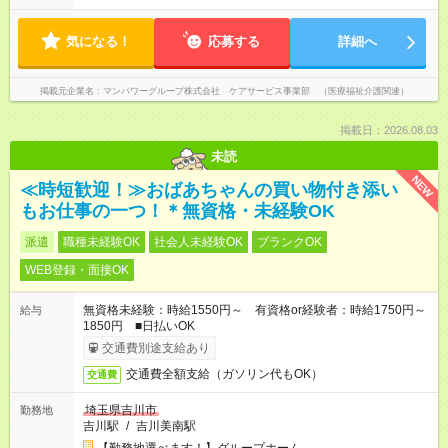
気になる！
応募する
詳細へ
掲載元企業名
マンパワーグループ株式会社 ケアサービス事業部 （医療福祉介護関連）
掲載日：2026.08.03
未読
NEW
≪時短歓迎！≫おばあちゃんの買い物付き添い
もお仕事の一つ！＊無資格・未経験OK
派遣
職種未経験OK
社会人未経験OK
ブランクOK
WEB登録・面接OK
無資格未経験：時給1550円～ 有資格or経験者：時給1750円～
給与
1850円 ■日払いOK
交通費別途支給あり
交通費全額支給（ガソリン代もOK）
交通費
埼玉県吉川市
勤務地
吉川駅
/
吉川美南駅