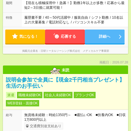
「できれば残業はしたくない」 など、ご希望を教えてください
【現在も積極採用中！急募！】勤務1年以上が多数！応募から最
期間
ね。 ※Wワーク希望の方へ 今ご覧のお仕事で希望する勤務時間
短2～3日後に就業可能！
と、もう1つのお仕事の勤務時間。 合計で週40時間を超える場
合は応募できません。
履歴書不要
/
40～50代活躍中
/
服装自由
/
シフト勤務
/
10名以
特徴
上の大量募集
/
電話対応なし
/
パソコンスキル不要
気になる！
応募する
詳細へ
掲載元企業名
日研トータルソーシング株式会社 メディカルケア事業部
掲載日：2026.07.28
未読
説明会参加で全員に【現金2千円相当プレゼント】
生活のお手伝い
派遣
職種未経験OK
社会人未経験OK
ブランクOK
WEB登録・面接OK
無資格未経験：時給1350円～ ■週払いOK ■扶養内OK ■日収
給与
1万800円以上
交通費別途支給あり