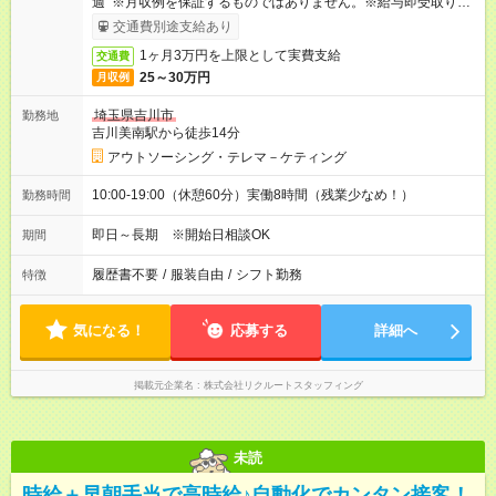
週 ※月収例を保証するものではありません。※給与即受取りサ
ービス利用可（利用条件有）
交通費別途支給あり
1ヶ月3万円を上限として実費支給
交通費
25～30万円
月収例
埼玉県吉川市
勤務地
吉川美南駅から徒歩14分
アウトソーシング・テレマ－ケティング
10:00-19:00（休憩60分）実働8時間（残業少なめ！）
勤務時間
即日～長期 ※開始日相談OK
期間
履歴書不要
/
服装自由
/
シフト勤務
特徴
気になる！
応募する
詳細へ
掲載元企業名
株式会社リクルートスタッフィング
未読
時給＋早朝手当で高時給♪自動化でカンタン接客！