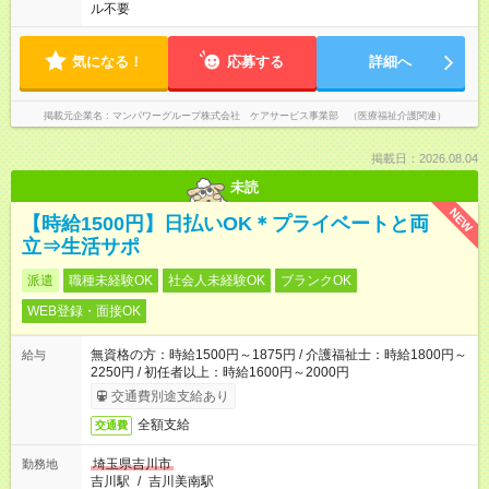
ル不要
気になる！
応募する
詳細へ
掲載元企業名
マンパワーグループ株式会社 ケアサービス事業部 （医療福祉介護関連）
掲載日：2026.08.04
未読
NEW
【時給1500円】日払いOK＊プライベートと両
立⇒生活サポ
派遣
職種未経験OK
社会人未経験OK
ブランクOK
WEB登録・面接OK
無資格の方：時給1500円～1875円 / 介護福祉士：時給1800円～
給与
2250円 / 初任者以上：時給1600円～2000円
交通費別途支給あり
全額支給
交通費
埼玉県吉川市
勤務地
吉川駅
/
吉川美南駅