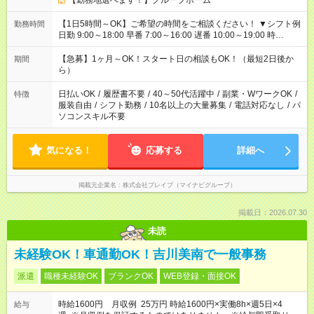
【勤務地選べます！】グループホーム
【1日5時間～OK】ご希望の時間をご相談ください！ ▼シフト例
勤務時間
日勤 9:00～18:00 早番 7:00～16:00 遅番 10:00～19:00 時
短 10:00～15:00 上記はあくまで一例です。 「夕方までには帰宅
しておきたい」 「朝はゆっくりのスタートがいい」 「お昼の時
【急募】1ヶ月～OK！スタート日の相談もOK！（最短2日後か
期間
間を有効に使いたい」 など、ご希望があれば教えてください
ら）
ね。
日払いOK
/
履歴書不要
/
40～50代活躍中
/
副業・WワークOK
/
特徴
服装自由
/
シフト勤務
/
10名以上の大量募集
/
電話対応なし
/
パ
ソコンスキル不要
気になる！
応募する
詳細へ
掲載元企業名
株式会社ブレイブ（マイナビグループ）
掲載日：2026.07.30
未読
未経験OK！車通勤OK！吉川美南で一般事務
派遣
職種未経験OK
ブランクOK
WEB登録・面接OK
時給1600円 月収例 25万円 時給1600円×実働8h×週5日×4
給与