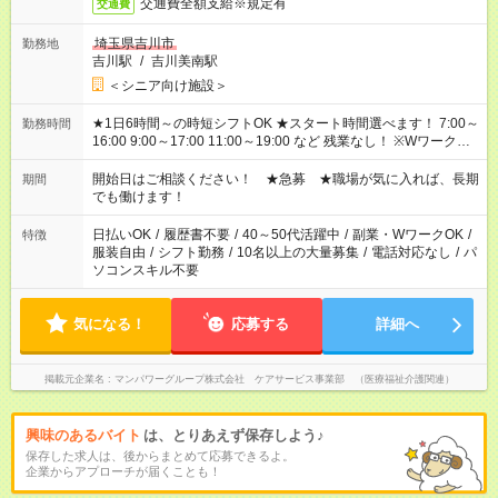
交通費全額支給※規定有
交通費
埼玉県吉川市
勤務地
吉川駅
/
吉川美南駅
＜シニア向け施設＞
★1日6時間～の時短シフトOK ★スタート時間選べます！ 7:00～
勤務時間
16:00 9:00～17:00 11:00～19:00 など 残業なし！ ※Wワークの
場合、他のお仕事と合わせ週40時間超の就業はご案内できませ
ん ※法令に基づき、週20時間以上勤務は社会保険への加入対象
開始日はご相談ください！ ★急募 ★職場が気に入れば、長期
期間
となります ※労働者派遣法（日雇い派遣の原則禁止）により、
でも働けます！
短時間・短期間の就業はご案内が難しい場合があります
日払いOK
/
履歴書不要
/
40～50代活躍中
/
副業・WワークOK
/
特徴
服装自由
/
シフト勤務
/
10名以上の大量募集
/
電話対応なし
/
パ
ソコンスキル不要
気になる！
応募する
詳細へ
掲載元企業名
マンパワーグループ株式会社 ケアサービス事業部 （医療福祉介護関連）
興味のあるバイト
は、とりあえず保存しよう♪
保存した求人は、後からまとめて応募できるよ。
企業からアプローチが届くことも！