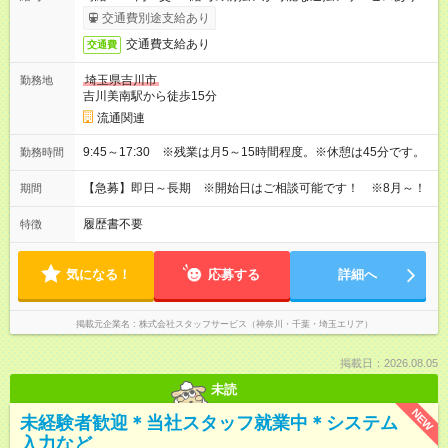
交通費別途支給あり
交通費支給あり
交通費
埼玉県吉川市
勤務地
吉川美南駅から徒歩15分
流通関連
9:45～17:30 ※残業は月5～15時間程度。※休憩は45分です。
勤務時間
【急募】即日～長期 ※開始日はご相談可能です！ ※8月～！
期間
履歴書不要
特徴
気になる！
応募する
詳細へ
掲載元企業名
株式会社スタッフサービス（神奈川・千葉・埼玉エリア）
掲載日：2026.08.05
未読
NEW
未経験者歓迎＊当社スタッフ就業中＊システム
入力など