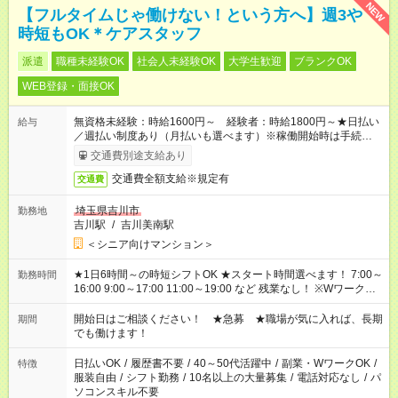
NEW
【フルタイムじゃ働けない！という方へ】週3や
時短もOK＊ケアスタッフ
派遣
職種未経験OK
社会人未経験OK
大学生歓迎
ブランクOK
WEB登録・面接OK
無資格未経験：時給1600円～ 経験者：時給1800円～★日払い
給与
／週払い制度あり（月払いも選べます）※稼働開始時は手続き完
了次第のお支払いとなります。
交通費別途支給あり
交通費全額支給※規定有
交通費
埼玉県吉川市
勤務地
吉川駅
/
吉川美南駅
＜シニア向けマンション＞
★1日6時間～の時短シフトOK ★スタート時間選べます！ 7:00～
勤務時間
16:00 9:00～17:00 11:00～19:00 など 残業なし！ ※Wワークの
場合、他のお仕事と合わせ週40時間超の就業はご案内できませ
ん ※法令に基づき、週20時間以上勤務は社会保険への加入対象
開始日はご相談ください！ ★急募 ★職場が気に入れば、長期
期間
となります ※労働者派遣法（日雇い派遣の原則禁止）により、
でも働けます！
短時間・短期間の就業はご案内が難しい場合があります
日払いOK
/
履歴書不要
/
40～50代活躍中
/
副業・WワークOK
/
特徴
服装自由
/
シフト勤務
/
10名以上の大量募集
/
電話対応なし
/
パ
ソコンスキル不要