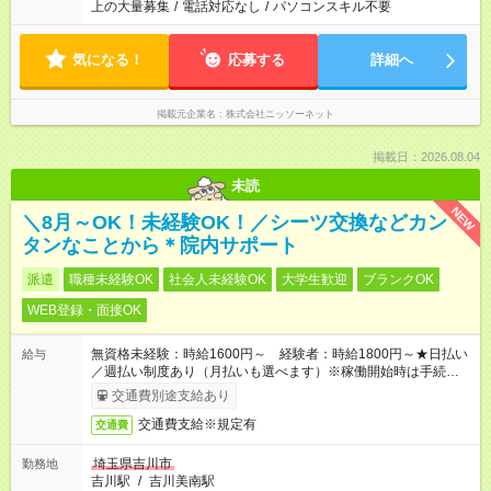
上の大量募集
/
電話対応なし
/
パソコンスキル不要
気になる！
応募する
詳細へ
掲載元企業名
株式会社ニッソーネット
掲載日：2026.08.04
未読
NEW
＼8月～OK！未経験OK！／シーツ交換などカン
タンなことから＊院内サポート
派遣
職種未経験OK
社会人未経験OK
大学生歓迎
ブランクOK
WEB登録・面接OK
無資格未経験：時給1600円～ 経験者：時給1800円～★日払い
給与
／週払い制度あり（月払いも選べます）※稼働開始時は手続き完
了次第のお支払いとなります。
交通費別途支給あり
交通費支給※規定有
交通費
埼玉県吉川市
勤務地
吉川駅
/
吉川美南駅