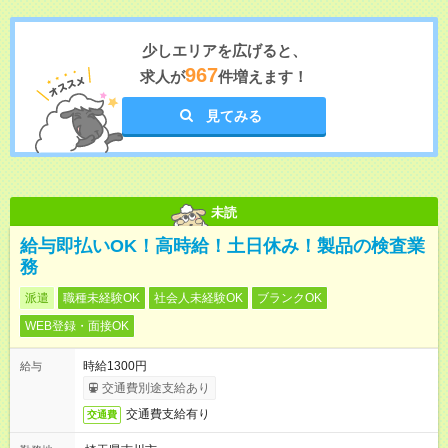
少しエリアを広げると、
967
求人が
件増えます！
見てみる
未読
給与即払いOK！高時給！土日休み！製品の検査業
務
派遣
職種未経験OK
社会人未経験OK
ブランクOK
WEB登録・面接OK
時給1300円
給与
交通費別途支給あり
交通費支給有り
交通費