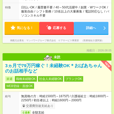
短時間・短期間の就業はご案内が難しい場合があります
日払いOK
/
履歴書不要
/
40～50代活躍中
/
副業・WワークOK
/
特徴
服装自由
/
シフト勤務
/
10名以上の大量募集
/
電話対応なし
/
パ
ソコンスキル不要
気になる！
応募する
詳細へ
掲載元企業名
マンパワーグループ株式会社 ケアサービス事業部 （医療福祉介護関連）
掲載日：2026.08.05
未読
NEW
3ヵ月で79万円稼ぐ！未経験OK＊おばあちゃん
のお話相手など
派遣
職種未経験OK
社会人未経験OK
ブランクOK
WEB登録・面接OK
無資格の方：時給1500円～1875円 / 介護福祉士：時給1800円～
給与
2250円 / 初任者以上：時給1600円～2000円
交通費別途支給あり
全額支給
交通費