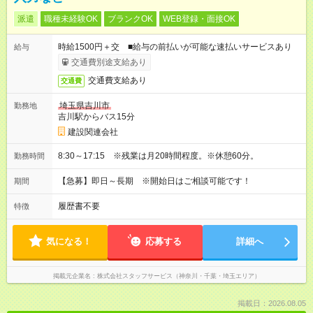
派遣
職種未経験OK
ブランクOK
WEB登録・面接OK
時給1500円＋交 ■給与の前払いが可能な速払いサービスあり
給与
交通費別途支給あり
交通費支給あり
交通費
埼玉県吉川市
勤務地
吉川駅からバス15分
建設関連会社
8:30～17:15 ※残業は月20時間程度。※休憩60分。
勤務時間
【急募】即日～長期 ※開始日はご相談可能です！
期間
履歴書不要
特徴
気になる！
応募する
詳細へ
掲載元企業名
株式会社スタッフサービス（神奈川・千葉・埼玉エリア）
掲載日：2026.08.05