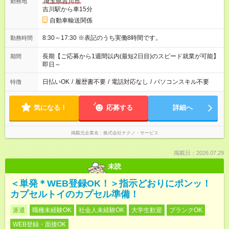
埼玉県吉川市
勤務地
吉川駅から車15分
自動車輸送関係
8:30～17:30 ※表記のうち実働8時間です。
勤務時間
長期【ご応募から1週間以内(最短2日目)のスピード就業が可能】
期間
即日～
日払いOK
/
履歴書不要
/
電話対応なし
/
パソコンスキル不要
特徴
気になる！
応募する
詳細へ
掲載元企業名
株式会社テクノ・サービス
掲載日：2026.07.29
未読
＜単発＊WEB登録OK！＞指示どおりにポンッ！
カプセルトイのカプセル準備！
派遣
職種未経験OK
社会人未経験OK
大学生歓迎
ブランクOK
WEB登録・面接OK