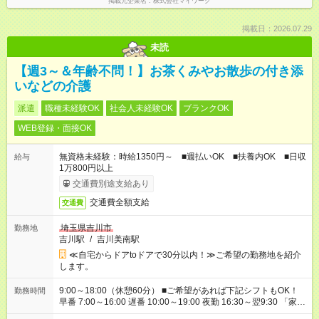
掲載元企業名
株式会社マイワーク
掲載日：2026.07.29
未読
【週3～＆年齢不問！】お茶くみやお散歩の付き添
いなどの介護
派遣
職種未経験OK
社会人未経験OK
ブランクOK
WEB登録・面接OK
無資格未経験：時給1350円～ ■週払いOK ■扶養内OK ■日収
給与
1万800円以上
交通費別途支給あり
交通費全額支給
交通費
埼玉県吉川市
勤務地
吉川駅
/
吉川美南駅
≪自宅からドアtoドアで30分以内！≫ご希望の勤務地を紹介
します。
9:00～18:00（休憩60分） ■ご希望があれば下記シフトもOK！
勤務時間
早番 7:00～16:00 遅番 10:00～19:00 夜勤 16:30～翌9:30 「家族
と休みを合わせたい」 「余裕を持って夕飯の準備がしたい」