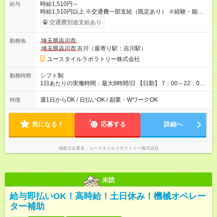
時給1,510円～
給与
時給1,510円以上 ※交通費一部支給（既定あり） ※経験・能力を
考慮して決定します 【収入例】 週1回勤務の場合：1,510円×8時
交通費別途支給あり
間×4回=4万8,320円 週3回勤務の場合：1,510円×8時間×12回
=14万4,960円 週5回勤務の場合：1,510円×8時間×20回=24万
埼玉県吉川市
勤務地
1,600円 【試用期間】試用期間あり 試用期間の長さ：2ヶ月
埼玉県吉川市
吉川（最寄り駅：吉川駅）
※ 雇用形態と給与に、本採用時と異なる部分があります。 雇用
形態：本採用時と同じです。 給与：時給 1,230円以上
ユースタイルラボラトリー株式会社
シフト制
勤務時間
1日あたりの実働時間：最大8時間/日 【日勤】 7：00～22：00
の間で8時間勤務（休憩時間は法定通り） ※週1日～OK ／ 夜勤
なし ＊＊ 勤務時間例 ＊＊ ■8時から17時 ■9時から18時 ■10
週1日からOK / 日払いOK / 副業・WワークOK
特徴
時から19時 ■12時から21時 など ※訪問先により変動 ※曜日固
定（毎週同じ曜日勤務）
気になる！
応募する
詳細へ
掲載元企業名
ユースタイルラボラトリー株式会社
未読
給与即払いOK！高時給！土日休み！機械オペレー
ター補助