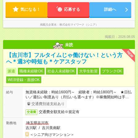
気になる！
応募する
詳細へ
掲載元企業名
株式会社マイワーク（シニア）
掲載日：2026.08.05
未読
NEW
【吉川市】フルタイムじゃ働けない！という方
へ＊週3や時短も＊ケアスタッフ
派遣
職種未経験OK
社会人未経験OK
大学生歓迎
ブランクOK
WEB登録・面接OK
無資格未経験：時給1600円～ 経験者：時給1800円～ ★日払
給与
い／週払い制度あり（月払いも選べます）※稼働開始時は手続き
完了次第のお支払いとなります。
交通費別途支給あり
交通費全額支給※規定有
交通費
埼玉県吉川市
勤務地
吉川駅
/
吉川美南駅
＜シニア向けマンション＞