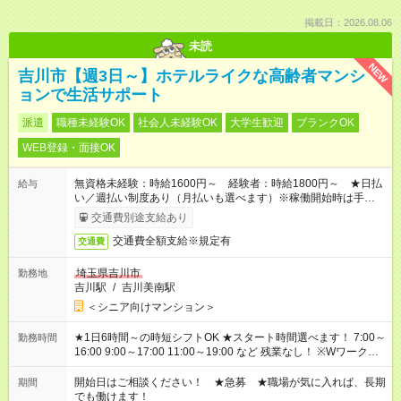
掲載日：2026.08.06
未読
NEW
吉川市【週3日～】ホテルライクな高齢者マンシ
ョンで生活サポート
派遣
職種未経験OK
社会人未経験OK
大学生歓迎
ブランクOK
WEB登録・面接OK
無資格未経験：時給1600円～ 経験者：時給1800円～ ★日払
給与
い／週払い制度あり（月払いも選べます）※稼働開始時は手続き
完了次第のお支払いとなります。
交通費別途支給あり
交通費全額支給※規定有
交通費
埼玉県吉川市
勤務地
吉川駅
/
吉川美南駅
＜シニア向けマンション＞
★1日6時間～の時短シフトOK ★スタート時間選べます！ 7:00～
勤務時間
16:00 9:00～17:00 11:00～19:00 など 残業なし！ ※Wワークの
場合、他のお仕事と合わせ週40時間超の就業はご案内できませ
ん ※法令に基づき、週20時間以上勤務は社会保険への加入対象
開始日はご相談ください！ ★急募 ★職場が気に入れば、長期
期間
となります ※労働者派遣法（日雇い派遣の原則禁止）により、
でも働けます！