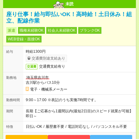
未読
座り仕事！給与即払いOK！高時給！土日休み！組
立、配線作業
派遣
職種未経験OK
社会人未経験OK
ブランクOK
WEB登録・面接OK
時給1300円
給与
交通費別途支給あり
交通費支給有り
交通費
埼玉県吉川市
勤務地
吉川駅からバス10分
電子・機械系メーカー
9:00～17:00 ※表記のうち実働7時間です。
勤務時間
長期【ご応募から1週間以内(最短2日目)のスピード就業が可能】
期間
即日～
日払いOK
/
履歴書不要
/
電話対応なし
/
パソコンスキル不要
特徴