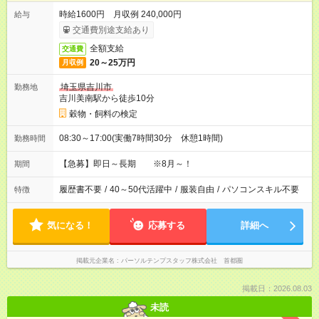
時給1600円 月収例 240,000円
給与
交通費別途支給あり
全額支給
交通費
20～25万円
月収例
埼玉県吉川市
勤務地
吉川美南駅から徒歩10分
穀物・飼料の検定
08:30～17:00(実働7時間30分 休憩1時間)
勤務時間
【急募】即日～長期 ※8月～！
期間
履歴書不要
/
40～50代活躍中
/
服装自由
/
パソコンスキル不要
特徴
気になる！
応募する
詳細へ
掲載元企業名
パーソルテンプスタッフ株式会社 首都圏
掲載日：2026.08.03
未読