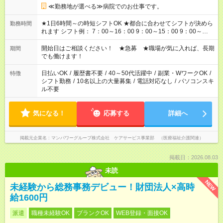
≪勤務地が選べる≫病院でのお仕事です。
★1日6時間～の時短シフトOK ★都合に合わせてシフトが決めら
勤務時間
れます シフト例： 7：00～16：00 9：00～15：00 9：00～
18：00 11：00～20：00 など ※Wワークの場合、他のお仕事と
合わせ週40時間超の就業はご案内できません ※法令に基づき、
開始日はご相談ください！ ★急募 ★職場が気に入れば、長期
期間
週20時間以上勤務は社会保険への加入対象となります ※労働者
でも働けます！
派遣法（日雇い派遣の原則禁止）により、短時間・短期間の就
業はご案内が難しい場合があります
日払いOK
/
履歴書不要
/
40～50代活躍中
/
副業・WワークOK
/
特徴
シフト勤務
/
10名以上の大量募集
/
電話対応なし
/
パソコンスキ
ル不要
気になる！
応募する
詳細へ
掲載元企業名
マンパワーグループ株式会社 ケアサービス事業部 （医療福祉介護関連）
掲載日：2026.08.03
未読
NEW
未経験から総務事務デビュー！財団法人×高時
給1600円
派遣
職種未経験OK
ブランクOK
WEB登録・面接OK