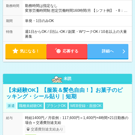
勤務時間は指定なし
勤務時間
変形労働時間制 想定労働時間160時間/月 【シフト例】 ・8：00
～21：00
単発・1日のみOK
期間
週1日からOK / 日払いOK / 副業・WワークOK / 10名以上の大量
特徴
募集
気になる！
応募する
詳細へ
未読
【未経験OK】【服装＆髪色自由！】お菓子のピ
ッキング・シール貼り｜短期
派遣
職種未経験OK
ブランクOK
WEB登録・面接OK
時給1400円／月収例：117,600円＝1,400円×4時間×21日勤務の
給与
場合＋交通費別途支給
交通費別途支給あり