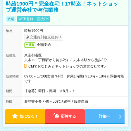
時給1900円＊完全在宅！17時迄！ネットショッ
プ運営会社で与信業務
派遣
WEB登録・面接OK
時給1900円
給与
交通費別途支給あり
全額支給
交通費
東京都港区
勤務地
六本木一丁目駅から徒歩2分
/
六本木駅から徒歩8分
CMでおなじみ☆ネットショップの運営会社です♪
09:00～17:00(実働7時間 休憩1時間) ※10時～18時も調整可能
勤務時間
です！
【急募】即日～長期 ※8月～！
期間
履歴書不要
/
40～50代活躍中
/
服装自由
特徴
気になる！
応募する
詳細へ