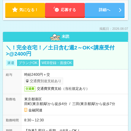
気になる！
応募する
詳細へ
掲載日：2026.08.07
未読
＼！完全在宅！／土日含む週2～OK<講座受付
>@2400円
派遣
ブランクOK
WEB登録・面接OK
時給2400円＋交
給与
交通費別途支給あり
交通費実費支給（当社規定あり）
交通費
東京都港区
勤務地
田町(東京都)駅から徒歩4分
/
三田(東京都)駅から徒歩7分
金融関連
8:30～12:30
勤務時間
【急募】即日～長期 ※8月～OK！
期間