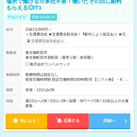
場所で働ける☆来社不要！働いたその日に給料
もらえる◎/T1
アルバイト
職種未経験OK
日給13,000円～
給与
＋交通費支給 ★交通費全額支給！ ┗案件により規定あり ★日払
いOK！（規定あり） ┗働いたその日に現金GET♪ お仕事後はコ
交通費別途支給あり
ンビニATMから 日払い分を引き落とせます！ 【試用期間】試
用期間なし
東京都町田市
勤務地
東京都町田市原町田（最寄り駅：町田駅）
株式会社ワンベルウッズ
勤務時間は指定なし
勤務時間
変形労働時間制 想定労働時間160時間/月 【シフト例】 ・8：00
～21：00
単発・1日のみOK
期間
週1日からOK / 日払いOK / 副業・WワークOK / 10名以上の大量
特徴
募集
気になる！
応募する
詳細へ