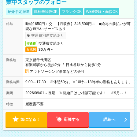
業中スタッフのフォロー
紹介予定派遣
職種未経験OK
ブランクOK
WEB登録・面接OK
時給1650円＋交 【月収例】346,500円～ ■給与の前払いが可
給与
能な速払いサービスあり
交通費別途支給あり
交通費支給あり
交通費
30万円～
月収例
東京都千代田区
勤務地
有楽町駅から徒歩2分
/
日比谷駅から徒歩1分
アウトソーシング事業などの会社
9:00～17:30 ※休憩60分。※10時～18時半の勤務もあります。
勤務時間
2026/09/01～長期 ※開始日はご相談可能です！ ※9月～！
期間
履歴書不要
特徴
気になる！
応募する
詳細へ