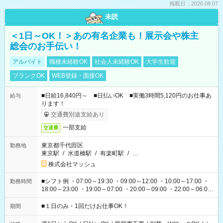
掲載日：2026.08.07
未読
＜1日～OK！＞あの有名企業も！展示会や株主
総会のお手伝い！
アルバイト
職種未経験OK
社会人未経験OK
大学生歓迎
ブランクOK
WEB登録・面接OK
■日給16,840円～ ■日払いOK ■実働3時間5,120円のお仕事あ
給与
ります！
交通費別途支給あり
一部支給
交通費
東京都千代田区
勤務地
東京駅
/
水道橋駅
/
有楽町駅
/
…
株式会社マッシュ
■シフト例 ・07:00～19:30 ・09:00～12:00 ・10:00～17:00 ・
勤務時間
18:00～23:00 ・19:00～07:00 ・20:00～09:00 ・22:00～06:00
etc ★最短で3時間で5,120円のお仕事から 15時間で2万円近く稼
げるお仕事も！ ご希望のお時間に合わせてご紹介！ ※シフトは
■１日のみ・1回だけお仕事OK！
期間
現場によって異なります。 ※勿論、休憩時間はあるのでご安心
ください！