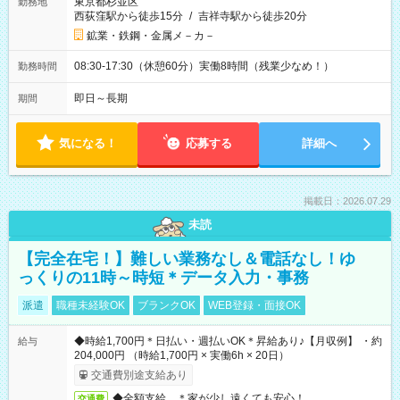
東京都杉並区
勤務地
西荻窪駅から徒歩15分
/
吉祥寺駅から徒歩20分
鉱業・鉄鋼・金属メ－カ－
08:30-17:30（休憩60分）実働8時間（残業少なめ！）
勤務時間
即日～長期
期間
気になる！
応募する
詳細へ
掲載日：2026.07.29
未読
【完全在宅！】難しい業務なし＆電話なし！ゆ
っくりの11時～時短＊データ入力・事務
派遣
職種未経験OK
ブランクOK
WEB登録・面接OK
◆時給1,700円＊日払い・週払いOK＊昇給あり♪【月収例】 ・約
給与
204,000円 （時給1,700円 × 実働6h × 20日）
交通費別途支給あり
◆全額支給 ＊家が少し遠くても安心！
交通費