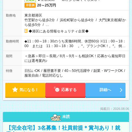
20～25万円
月収例
東京都港区
勤務地
竹芝駅から徒歩2分
/
浜松町駅から徒歩4分
/
大門(東京都)駅か
ら徒歩5分
/
…
◆港区にある情報セキュリティ企業◆
◆11：00～18：30のうち実働6時間、休憩60分 ※11：00～18：
勤務時間
00 または 11：30～18：30 。*。ブランクOK！。*。 例え
ば前職が、 在宅/財団法人/事務/コールセンター/受付/販売/カフェ
スタッフ スイーツ販売/ホテルフロント/化粧品販売/など 様々な
＜急募＞即日～長期／8月～9月～も相談OK！応募から最短即日
期間
業界から入社して活躍されています♪
には選考案内♪
日払いOK
/
履歴書不要
/
40～50代活躍中
/
副業・WワークOK
/
特徴
服装自由
/
電話対応なし
気になる！
応募する
詳細へ
掲載日：2026.08.06
未読
【完全在宅】3名募集！社員前提＊賞与あり！就