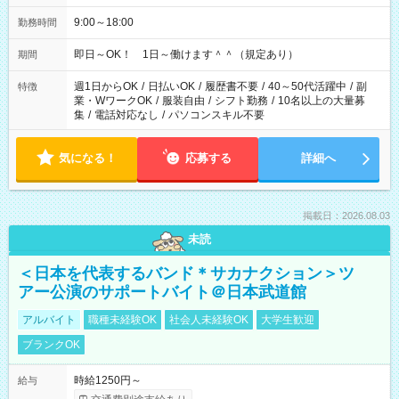
9:00～18:00
勤務時間
即日～OK！ 1日～働けます＾＾（規定あり）
期間
週1日からOK
/
日払いOK
/
履歴書不要
/
40～50代活躍中
/
副
特徴
業・WワークOK
/
服装自由
/
シフト勤務
/
10名以上の大量募
集
/
電話対応なし
/
パソコンスキル不要
気になる！
応募する
詳細へ
掲載日：2026.08.03
未読
＜日本を代表するバンド＊サカナクション＞ツ
アー公演のサポートバイト＠日本武道館
アルバイト
職種未経験OK
社会人未経験OK
大学生歓迎
ブランクOK
時給1250円～
給与