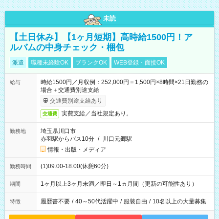
未読
【土日休み】【1ヶ月短期】高時給1500円！ア
ルバムの中身チェック・梱包
派遣
職種未経験OK
ブランクOK
WEB登録・面接OK
時給1500円／月収例：252,000円＝1,500円×8時間×21日勤務の
給与
場合＋交通費別途支給
交通費別途支給あり
実費支給／当社規定あり。
交通費
埼玉県川口市
勤務地
赤羽駅からバス10分
/
川口元郷駅
情報・出版・メディア
(1)09:00-18:00(休憩60分)
勤務時間
1ヶ月以上3ヶ月未満／即日～1ヵ月間（更新の可能性あり）
期間
履歴書不要
/
40～50代活躍中
/
服装自由
/
10名以上の大量募集
特徴