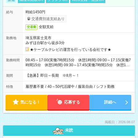
時給1450円
給与
交通費別途支給あり
全額支給
交通費
埼玉県富士見市
勤務地
みずほ台駅から徒歩3分
★ケーブルテレビの運営を行っている会社です★
08:45～17:00(実働7時間15分 休憩1時間) 09:00～17:15(実働7
勤務時間
時間15分 休憩1時間) 09:30～17:45(実働7時間15分 休憩1時
間) ※11:45～20:00：週1回程度遅番あります(在宅勤務OK) ※配
属チームにより
【急募】即日～長期 ※8月～！
期間
履歴書不要
/
40～50代活躍中
/
服装自由
/
シフト勤務
特徴
気になる！
応募する
詳細へ
掲載日：2026.08.07
未読