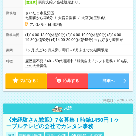
実費支給／当社規定あり。
交通費
さいたま市見沼区
勤務地
七里駅から車6分
/
大宮公園駅
/
大宮(埼玉県)駅
アパレル・日用雑貨
(1)14:00-18:00(休憩0分) (2)14:00-19:00(休憩0分) (3)14:00-
勤務時間
19:30(休憩0分) (4)14:00-20:00(休憩45分) ※お好きな時間が選べ
ます
1ヶ月以上3ヶ月未満／即日～8月末までの期間限定
期間
履歴書不要
/
40～50代活躍中
/
服装自由
/
シフト勤務
/
10名以
特徴
上の大量募集
気になる！
応募する
詳細へ
掲載日：2026.08.05
未読
《未経験さん歓迎》7名募集！時給1450円！ケ
ーブルテレビの会社でカンタン事務
派遣
職種未経験OK
ブランクOK
WEB登録・面接OK