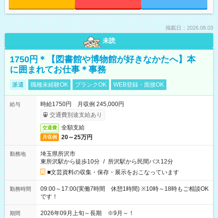
掲載日：2026.08.03
未読
1750円＊【図書館や博物館が好きなかたへ】本
に囲まれてお仕事＊事務
派遣
職種未経験OK
ブランクOK
WEB登録・面接OK
時給1750円 月収例 245,000円
給与
交通費別途支給あり
全額支給
交通費
20～25万円
月収例
埼玉県所沢市
勤務地
東所沢駅から徒歩10分
/
所沢駅から民間バス12分
■文芸資料の収集・保存・展示をおこなっています
09:00～17:00(実働7時間 休憩1時間) ※10時～18時もご相談OK
勤務時間
です！
2026年09月上旬～長期 ※9月～！
期間