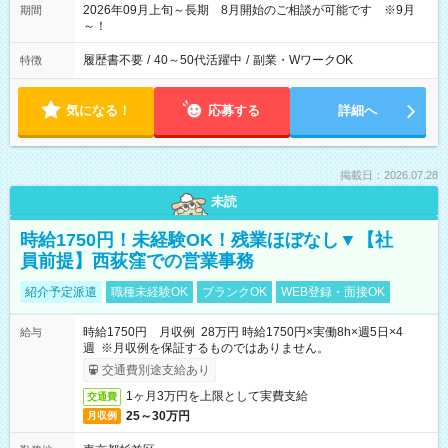
2026年09月上旬～長期 8月開始のご相談が可能です ※9月
期間
～！
履歴書不要
/
40～50代活躍中
/
副業・WワークOK
特徴
気になる！
応募する
詳細へ
掲載日：2026.07.28
未読
時給1750円！未経験OK！残業ほぼなし▼【社
員前提】西荻窪での営業事務
紹介予定派遣
職種未経験OK
ブランクOK
WEB登録・面接OK
時給1750円 月収例 28万円 時給1750円×実働8h×週5日×4
給与
週 ※月収例を保証するものではありません。
交通費別途支給あり
1ヶ月3万円を上限として実費支給
交通費
25～30万円
月収例