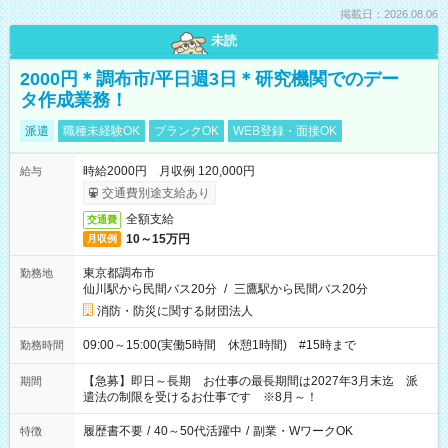
掲載日：2026.08.06
未読
2000円＊調布市/平日週3日＊研究機関でのデー
タ作成業務！
派遣
職種未経験OK
ブランクOK
WEB登録・面接OK
時給2000円 月収例 120,000円
給与
交通費別途支給あり
全額支給
交通費
10～15万円
月収例
東京都調布市
勤務地
仙川駅から民間バス20分
/
三鷹駅から民間バス20分
消防・防災に関する財団法人
09:00～15:00(実働5時間 休憩1時間) #15時まで
勤務時間
【急募】即日～長期 お仕事の最長期間は2027年3月末迄 派
期間
遣法の制限を受けるお仕事です ※8月～！
履歴書不要
/
40～50代活躍中
/
副業・WワークOK
特徴