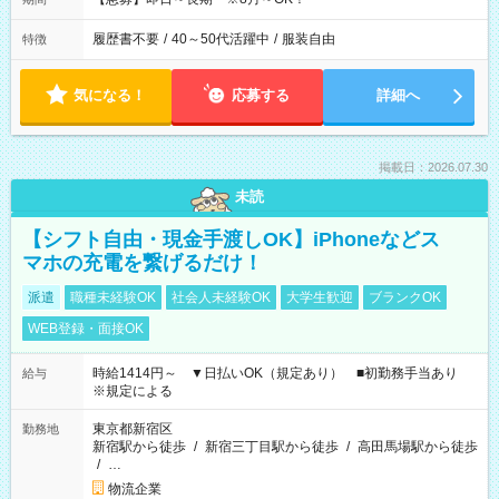
履歴書不要
/
40～50代活躍中
/
服装自由
特徴
気になる！
応募する
詳細へ
掲載日：2026.07.30
未読
【シフト自由・現金手渡しOK】iPhoneなどス
マホの充電を繋げるだけ！
派遣
職種未経験OK
社会人未経験OK
大学生歓迎
ブランクOK
WEB登録・面接OK
時給1414円～ ▼日払いOK（規定あり） ■初勤務手当あり
給与
※規定による
東京都新宿区
勤務地
新宿駅から徒歩
/
新宿三丁目駅から徒歩
/
高田馬場駅から徒歩
/
…
物流企業