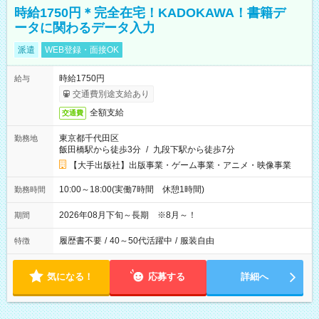
時給1750円＊完全在宅！KADOKAWA！書籍デ
ータに関わるデータ入力
派遣
WEB登録・面接OK
時給1750円
給与
交通費別途支給あり
全額支給
交通費
東京都千代田区
勤務地
飯田橋駅から徒歩3分
/
九段下駅から徒歩7分
【大手出版社】出版事業・ゲーム事業・アニメ・映像事業
10:00～18:00(実働7時間 休憩1時間)
勤務時間
2026年08月下旬～長期 ※8月～！
期間
履歴書不要
/
40～50代活躍中
/
服装自由
特徴
気になる！
応募する
詳細へ