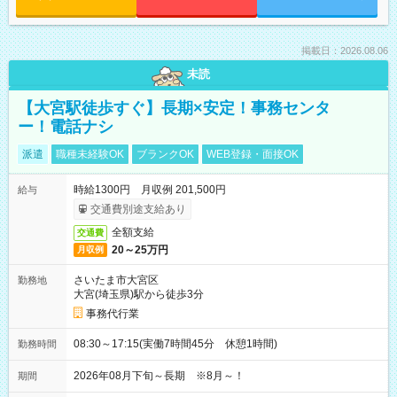
掲載日：2026.08.06
未読
【大宮駅徒歩すぐ】長期×安定！事務センタ
ー！電話ナシ
派遣
職種未経験OK
ブランクOK
WEB登録・面接OK
時給1300円 月収例 201,500円
給与
交通費別途支給あり
全額支給
交通費
20～25万円
月収例
さいたま市大宮区
勤務地
大宮(埼玉県)駅から徒歩3分
事務代行業
08:30～17:15(実働7時間45分 休憩1時間)
勤務時間
2026年08月下旬～長期 ※8月～！
期間