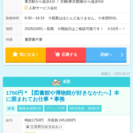
東京駅から徒歩1分
/
京橋(東京都)駅から徒歩5分
人材サービス会社
9:30～18:15 ※残業はほとんどありません。※休憩60分。
勤務時間
2026/10/01～長期 ※開始日はご相談可能です！ ※10月～！
期間
履歴書不要
特徴
気になる！
応募する
詳細へ
掲載日：2026.08.07
未読
1750円＊【図書館や博物館が好きなかたへ】本
に囲まれてお仕事＊事務
派遣
職種未経験OK
ブランクOK
WEB登録・面接OK
時給1750円 月収例 245,000円
給与
交通費別途支給あり