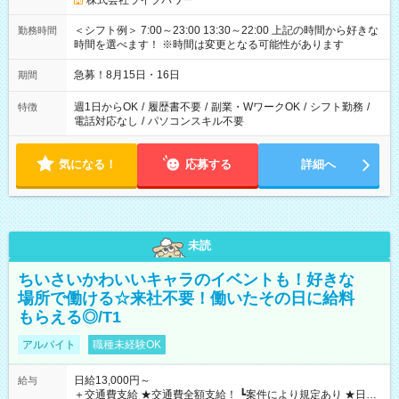
株式会社ライブパワー
＜シフト例＞ 7:00～23:00 13:30～22:00 上記の時間から好きな
勤務時間
時間を選べます！ ※時間は変更となる可能性があります
急募！8月15日・16日
期間
週1日からOK
/
履歴書不要
/
副業・WワークOK
/
シフト勤務
/
特徴
電話対応なし
/
パソコンスキル不要
気になる！
応募する
詳細へ
未読
ちいさいかわいいキャラのイベントも！好きな
場所で働ける☆来社不要！働いたその日に給料
もらえる◎/T1
アルバイト
職種未経験OK
日給13,000円～
給与
＋交通費支給 ★交通費全額支給！ ┗案件により規定あり ★日払