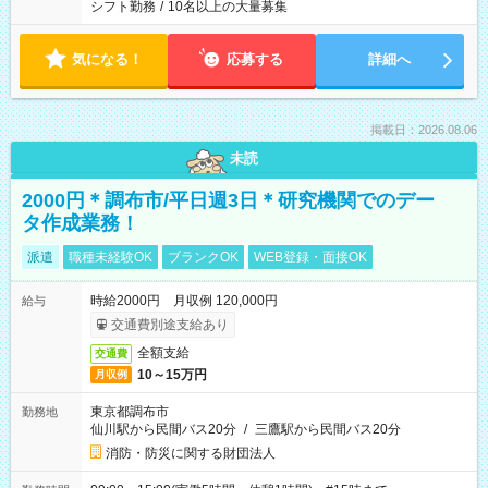
シフト勤務
/
10名以上の大量募集
気になる！
応募する
詳細へ
掲載日：2026.08.06
未読
2000円＊調布市/平日週3日＊研究機関でのデー
タ作成業務！
派遣
職種未経験OK
ブランクOK
WEB登録・面接OK
時給2000円 月収例 120,000円
給与
交通費別途支給あり
全額支給
交通費
10～15万円
月収例
東京都調布市
勤務地
仙川駅から民間バス20分
/
三鷹駅から民間バス20分
消防・防災に関する財団法人