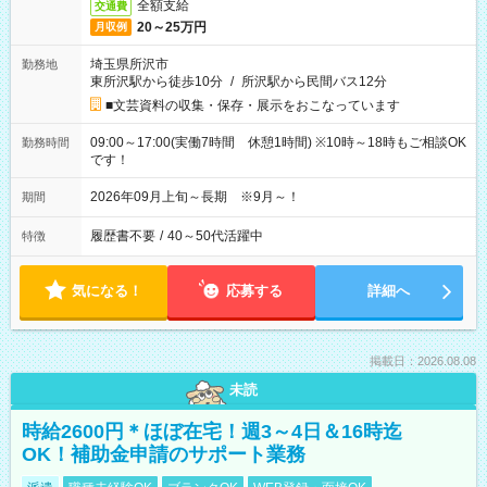
全額支給
交通費
20～25万円
月収例
埼玉県所沢市
勤務地
東所沢駅から徒歩10分
/
所沢駅から民間バス12分
■文芸資料の収集・保存・展示をおこなっています
09:00～17:00(実働7時間 休憩1時間) ※10時～18時もご相談OK
勤務時間
です！
2026年09月上旬～長期 ※9月～！
期間
履歴書不要
/
40～50代活躍中
特徴
気になる！
応募する
詳細へ
掲載日：2026.08.08
未読
時給2600円＊ほぼ在宅！週3～4日＆16時迄
OK！補助金申請のサポート業務