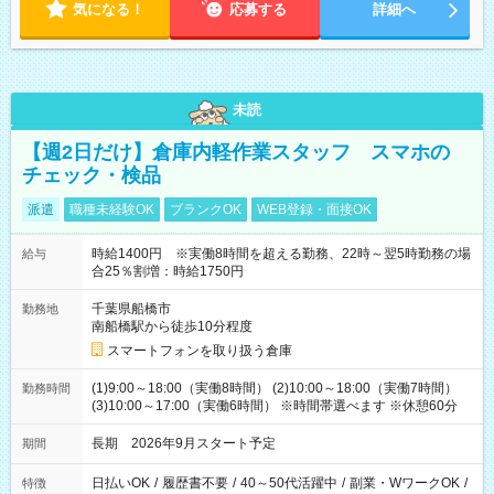
気になる！
応募する
詳細へ
未読
【週2日だけ】倉庫内軽作業スタッフ スマホの
チェック・検品
派遣
職種未経験OK
ブランクOK
WEB登録・面接OK
時給1400円 ※実働8時間を超える勤務、22時～翌5時勤務の場
給与
合25％割増：時給1750円
千葉県船橋市
勤務地
南船橋駅から徒歩10分程度
スマートフォンを取り扱う倉庫
(1)9:00～18:00（実働8時間） (2)10:00～18:00（実働7時間）
勤務時間
(3)10:00～17:00（実働6時間） ※時間帯選べます ※休憩60分
長期 2026年9月スタート予定
期間
日払いOK
/
履歴書不要
/
40～50代活躍中
/
副業・WワークOK
/
特徴