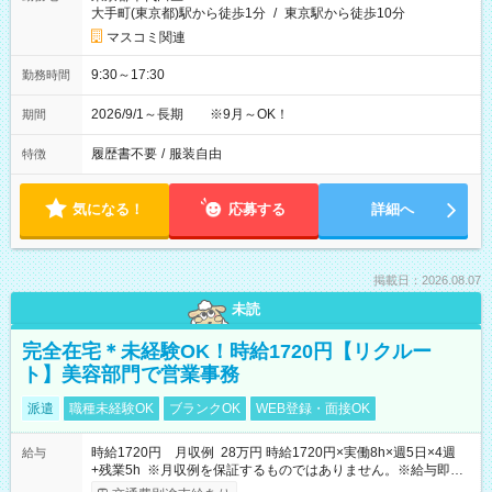
大手町(東京都)駅から徒歩1分
/
東京駅から徒歩10分
マスコミ関連
9:30～17:30
勤務時間
2026/9/1～長期 ※9月～OK！
期間
履歴書不要
/
服装自由
特徴
気になる！
応募する
詳細へ
掲載日：2026.08.07
未読
完全在宅＊未経験OK！時給1720円【リクルー
ト】美容部門で営業事務
派遣
職種未経験OK
ブランクOK
WEB登録・面接OK
時給1720円 月収例 28万円 時給1720円×実働8h×週5日×4週
給与
+残業5h ※月収例を保証するものではありません。※給与即受
取りサービス利用可（利用条件有）