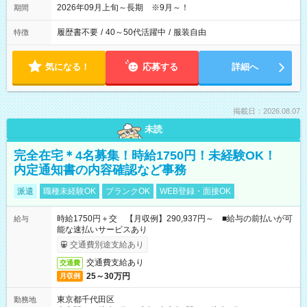
2026年09月上旬～長期 ※9月～！
期間
履歴書不要
/
40～50代活躍中
/
服装自由
特徴
気になる！
応募する
詳細へ
掲載日：2026.08.07
未読
完全在宅＊4名募集！時給1750円！未経験OK！
内定通知書の内容確認など事務
派遣
職種未経験OK
ブランクOK
WEB登録・面接OK
時給1750円＋交 【月収例】290,937円～ ■給与の前払いが可
給与
能な速払いサービスあり
交通費別途支給あり
交通費支給あり
交通費
25～30万円
月収例
東京都千代田区
勤務地