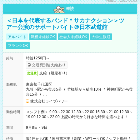
掲載日：2026.08.03
未読
＜日本を代表するバンド＊サカナクション＞ツ
アー公演のサポートバイト＠日本武道館
アルバイト
職種未経験OK
社会人未経験OK
大学生歓迎
ブランクOK
時給1250円～
給与
交通費別途支給あり
支給（規定有り）
交通費
東京都千代田区
勤務地
九段下駅から徒歩5分
/
竹橋駅から徒歩10分
/
神保町駅から徒
歩15分
/
…
株式会社ライブパワー
＜シフト例＞ 9:00～22:30 12:30～22:00 15:30～21:00 12:30～
勤務時間
19:00 12:30～22:00 上記の時間から好きな時間を選べます！ ※
時間は変更となる可能性があります
9月8日・9日
期間
週1日からOK
/
履歴書不要
/
副業・WワークOK
/
シフト勤務
/
特徴