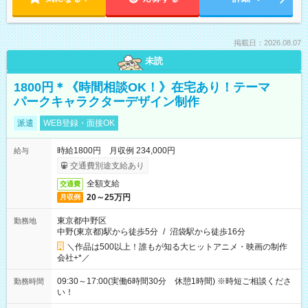
掲載日：2026.08.07
未読
1800円＊《時間相談OK！》在宅あり！テーマ
パークキャラクターデザイン制作
派遣
WEB登録・面接OK
時給1800円 月収例 234,000円
給与
交通費別途支給あり
全額支給
交通費
20～25万円
月収例
東京都中野区
勤務地
中野(東京都)駅から徒歩5分
/
沼袋駅から徒歩16分
＼作品は500以上！誰もが知る大ヒットアニメ・映画の制作
会社+*／
09:30～17:00(実働6時間30分 休憩1時間) ※時短ご相談くださ
勤務時間
い！