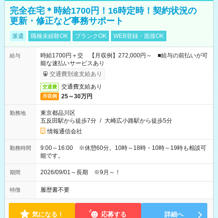
完全在宅＊時給1700円！16時定時！契約状況の
更新・修正など事務サポート
派遣
職種未経験OK
ブランクOK
WEB登録・面接OK
時給1700円＋交 【月収例】272,000円～ ■給与の前払いが可
給与
能な速払いサービスあり
交通費別途支給あり
交通費支給あり
交通費
25～30万円
月収例
東京都品川区
勤務地
五反田駅から徒歩7分
/
大崎広小路駅から徒歩5分
情報通信会社
9:00～16:00 ※休憩60分。10時～18時・10時～19時も相談可
勤務時間
能です。
2026/09/01～長期 ※9月～！
期間
履歴書不要
特徴
気になる！
応募する
詳細へ