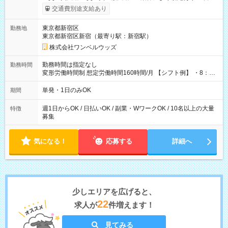
いOK！（規定あり） ┗働いたその日に現金GET♪ お仕事後はコ
交通費別途支給あり
ンビニATMから 日払い分を引き落とせます！ 【試用期間】試
用期間なし
東京都新宿区
勤務地
東京都新宿区新宿（最寄り駅：新宿駅）
株式会社ワンベルウッズ
勤務時間は指定なし
勤務時間
変形労働時間制 想定労働時間160時間/月 【シフト例】 ・8：00
～21：00
単発・1日のみOK
期間
週1日からOK / 日払いOK / 副業・WワークOK / 10名以上の大量
特徴
募集
気になる！
応募する
詳細へ
少しエリアを広げると、
22
求人が
件増えます！
見てみる