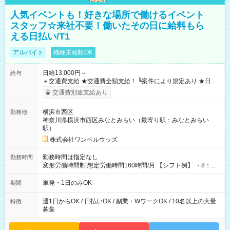
人気イベントも！好きな場所で働けるイベント
スタッフ☆来社不要！働いたその日に給料もら
える日払い/T1
アルバイト
職種未経験OK
日給13,000円～
給与
＋交通費支給 ★交通費全額支給！ ┗案件により規定あり ★日払
いOK！（規定あり） ┗働いたその日に現金GET♪ お仕事後はコ
交通費別途支給あり
ンビニATMから 日払い分を引き落とせます！ 【試用期間】試
用期間なし
横浜市西区
勤務地
神奈川県横浜市西区みなとみらい（最寄り駅：みなとみらい
駅）
株式会社ワンベルウッズ
勤務時間は指定なし
勤務時間
変形労働時間制 想定労働時間160時間/月 【シフト例】 ・8：00
～21：00
単発・1日のみOK
期間
週1日からOK / 日払いOK / 副業・WワークOK / 10名以上の大量
特徴
募集