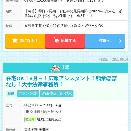
09:00～15:00(実働5時間 休憩1時間) #15時まで
勤務時間
【急募】即日～長期 お仕事の最長期間は2027年3月末迄 派
期間
遣法の制限を受けるお仕事です ※8月～！
履歴書不要
/
40～50代活躍中
/
副業・WワークOK
特徴
気になる！
応募する
詳細へ
掲載日：2026.08.08
未読
在宅OK！9月～！広報アシスタント！残業ほぼ
なし！大手法律事務所！
派遣
ブランクOK
WEB登録・面接OK
時給2000～2100円＋交
給与
交通費別途支給あり
通勤交通費支給
交通費
東京都千代田区
勤務地