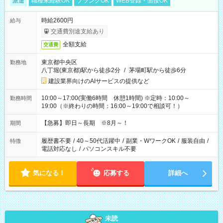
派遣
職種未経験OK
ブランクOK
WEB登録・面接OK
時給2600円
給与
交通費別途支給あり
全額支給
交通費
東京都中央区
勤務地
八丁堀(東京都)駅から徒歩2分
/
茅場町駅から徒歩6分
建設業界向けのAIサービスの提供など
10:00～17:00(実働6時間 休憩1時間) ※定時：10:00～
勤務時間
19:00（※終わりの時間：16:00～19:00で相談可！）
【急募】即日～長期 ※8月～！
期間
履歴書不要
/
40～50代活躍中
/
副業・WワークOK
/
服装自由
/
特徴
電話対応なし
/
パソコンスキル不要
気になる！
応募する
詳細へ
未読