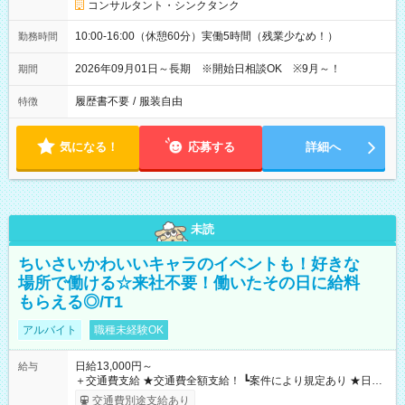
コンサルタント・シンクタンク
10:00-16:00（休憩60分）実働5時間（残業少なめ！）
勤務時間
2026年09月01日～長期 ※開始日相談OK ※9月～！
期間
履歴書不要
/
服装自由
特徴
気になる！
応募する
詳細へ
未読
ちいさいかわいいキャラのイベントも！好きな
場所で働ける☆来社不要！働いたその日に給料
もらえる◎/T1
アルバイト
職種未経験OK
日給13,000円～
給与
＋交通費支給 ★交通費全額支給！ ┗案件により規定あり ★日払
いOK！（規定あり） ┗働いたその日に現金GET♪ お仕事後はコ
交通費別途支給あり