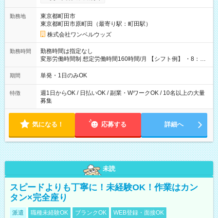
ンビニATMから 日払い分を引き落とせます！ 【試用期間】試
用期間なし
東京都町田市
勤務地
東京都町田市原町田（最寄り駅：町田駅）
株式会社ワンベルウッズ
勤務時間は指定なし
勤務時間
変形労働時間制 想定労働時間160時間/月 【シフト例】 ・8：00
～21：00
単発・1日のみOK
期間
週1日からOK / 日払いOK / 副業・WワークOK / 10名以上の大量
特徴
募集
気になる！
応募する
詳細へ
未読
スピードよりも丁寧に！未経験OK！作業はカン
タン×完全座り
派遣
職種未経験OK
ブランクOK
WEB登録・面接OK