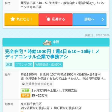
履歴書不要
/
40～50代活躍中
/
服装自由
/
電話対応なし
/
パソ
特徴
コンスキル不要
気になる！
応募する
詳細へ
掲載日：2026.08.06
未読
完全在宅＊時給1900円！週4日＆10～16時！メ
ディアコンサル企業で事務アシ
派遣
ブランクOK
WEB登録・面接OK
時給1900円 月収例 15万円 時給1900円×実働5h×週4日×4
給与
週 ※月収例を保証するものではありません。※給与即受取りサ
ービス利用可（利用条件有）
交通費別途支給あり
1ヶ月3万円を上限として実費支給
交通費
15～20万円
月収例
東京都千代田区
勤務地
四ツ谷駅から徒歩2分
/
麹町駅から徒歩13分