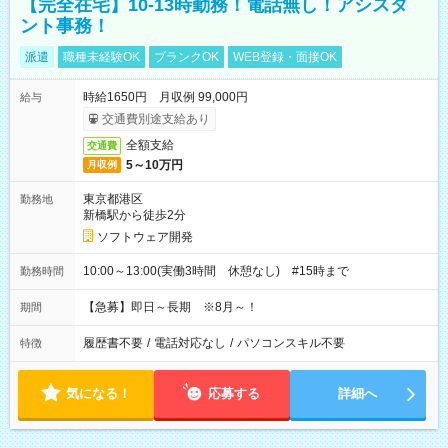
【完全在宅】10-13時勤務！電話無し！アシスタ
ント事務！
派遣
職種未経験OK
ブランクOK
WEB登録・面接OK
時給1650円 月収例 99,000円
給与
交通費別途支給あり
全額支給
交通費
5～10万円
月収例
東京都港区
勤務地
新橋駅から徒歩2分
ソフトウェア開発
10:00～13:00(実働3時間 休憩なし) #15時まで
勤務時間
【急募】即日～長期 ※8月～！
期間
履歴書不要
/
電話対応なし
/
パソコンスキル不要
特徴
気になる！
応募する
詳細へ