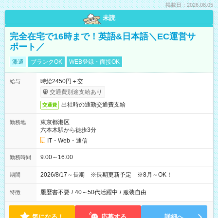
掲載日：2026.08.05
未読
完全在宅で16時まで！英語&日本語＼EC運営サ
ポート／
派遣
ブランクOK
WEB登録・面接OK
時給2450円＋交
給与
交通費別途支給あり
出社時の通勤交通費支給
交通費
東京都港区
勤務地
六本木駅から徒歩3分
IT・Web・通信
9:00～16:00
勤務時間
2026/8/17～長期 ※長期更新予定 ※8月～OK！
期間
履歴書不要
/
40～50代活躍中
/
服装自由
特徴
気になる！
応募する
詳細へ