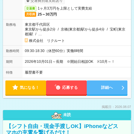
交通費別途支給あり
1ヶ月3万円を上限として実費支給
交通費
25～30万円
月収例
東京都千代田区
勤務地
東京駅から徒歩2分
/
京橋(東京都)駅から徒歩4分
/
宝町(東京
都)駅
/
…
株式会社 リクルート
09:30-18:30（休憩60分）実働8時間
勤務時間
2026年10月01日～長期 ※開始日相談OK ※10月～！
期間
履歴書不要
特徴
気になる！
応募する
詳細へ
掲載日：2026.08.07
未読
【シフト自由・現金手渡しOK】iPhoneなどス
マホの充電を繋げるだけ！