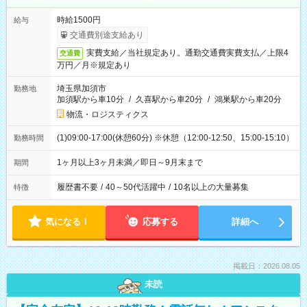
時給1500円
給与
交通費別途支給あり
実費支給／当社規定あり。通勤交通費実費支払／上限4
交通費
万円／月※規定あり
埼玉県加須市
勤務地
加須駅から車10分
/
久喜駅から車20分
/
鴻巣駅から車20分
物流・ロジスティクス
(1)09:00-17:00(休憩60分) ※休憩（12:00-12:50、15:00-15:10）
勤務時間
1ヶ月以上3ヶ月未満／即日～9月末まで
期間
履歴書不要
/
40～50代活躍中
/
10名以上の大量募集
特徴
気になる！
応募する
詳細へ
掲載日：2026.08.05
未読