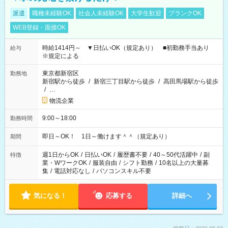
派遣
職種未経験OK
社会人未経験OK
大学生歓迎
ブランクOK
WEB登録・面接OK
時給1414円～ ▼日払いOK（規定あり） ■初勤務手当あり
給与
※規定による
東京都新宿区
勤務地
新宿駅から徒歩
/
新宿三丁目駅から徒歩
/
高田馬場駅から徒歩
/
…
物流企業
9:00～18:00
勤務時間
即日～OK！ 1日～働けます＾＾（規定あり）
期間
週1日からOK
/
日払いOK
/
履歴書不要
/
40～50代活躍中
/
副
特徴
業・WワークOK
/
服装自由
/
シフト勤務
/
10名以上の大量募
集
/
電話対応なし
/
パソコンスキル不要
気になる！
応募する
詳細へ