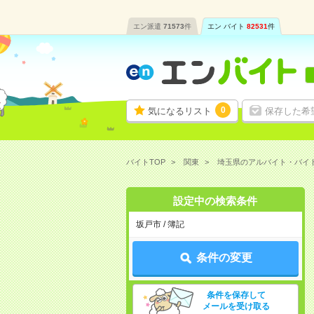
エン派遣
71573
件
エン バイト
82531
件
0
気になるリスト
保存した希
バイトTOP
関東
埼玉県のアルバイト・バイ
設定中の検索条件
坂戸市 / 簿記
条件の変更
条件を保存して
メールを受け取る