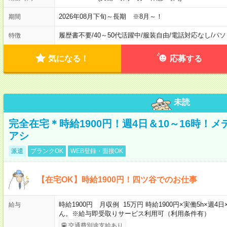
2026年08月下旬～長期 ※8月～！
期間
履歴書不要
/
40～50代活躍中
/
服装自由
/
電話対応なし
/
パソ
特徴
気になる！
応募する
未読
完全在宅＊時給1900円！週4日＆10～16時！
アシ
派遣
ブランクOK
WEB登録・面接OK
【在宅OK】時給1900円！四ツ谷でのお仕事
時給1900円 月収例 15万円 時給1900円×実働5h×
給与
ん。※給与即受取りサービス利用可（利用条件有）
交通費別途支給あり