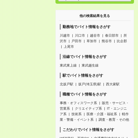
他の検索結果を見る
勤務地でバイト情報をさがす
川越市
川口市
越谷市
春日部市
所
沢市
戸田市
草加市
熊谷市
比企郡
上尾市
沿線でバイト情報をさがす
東武東上線
東武越生線
駅でバイト情報をさがす
北坂戸駅
坂戸(埼玉県)駅
西大家駅
職種でバイト情報をさがす
事務・オフィスワーク系
販売・サービス・
営業系
クリエイティブ系
IT・エンジニ
ア系
技術系
医療・介護・福祉系
軽作
業・警備・イベント系
調査・教育・その他
こだわりでバイト情報をさがす