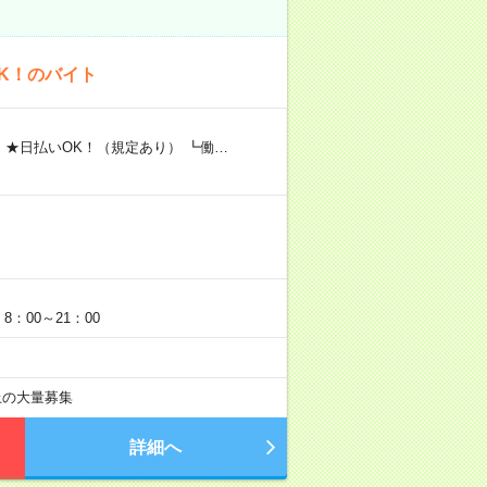
K！のバイト
 ★日払いOK！（規定あり） ┗働…
：00～21：00
以上の大量募集
詳細へ