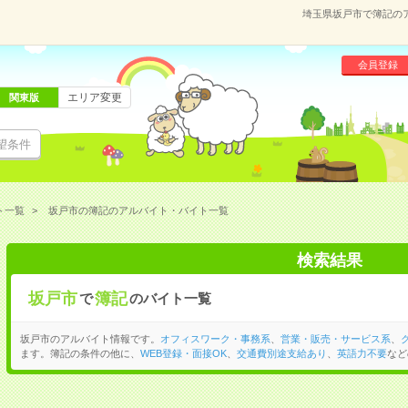
埼玉県坂戸市で簿記の
会員登録
エリア変更
関東版
望条件
ト一覧
坂戸市の簿記のアルバイト・バイト一覧
検索結果
坂戸市
簿記
で
のバイト一覧
坂戸市のアルバイト情報です。
オフィスワーク・事務系
、
営業・販売・サービス系
、
ます。簿記の条件の他に、
WEB登録・面接OK
、
交通費別途支給あり
、
英語力不要
など