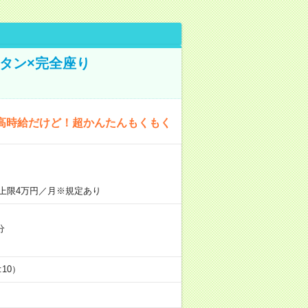
タン×完全座り
高時給だけど！超かんたんもくもく
上限4万円／月※規定あり
分
5:10）