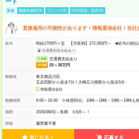
ート
派遣
職種未経験OK
ブランクOK
WEB登録・面接OK
直接雇用の可能性があります！情報通信会社！当社
時給1700円＋交 【月収例】272,000円～ ■給与の
給与
交通費別途支給あり
交通費支給あり
交通費
25～30万円
月収例
東京都品川区
勤務地
五反田駅から徒歩7分
/
大崎広小路駅から徒歩5分
情報通信会社
9:00～16:00 ※休憩60分。10時～18時・10時～19時
勤務時間
2026/09/01～長期 ※9月～！
期間
履歴書不要
特徴
気になる！
応募する