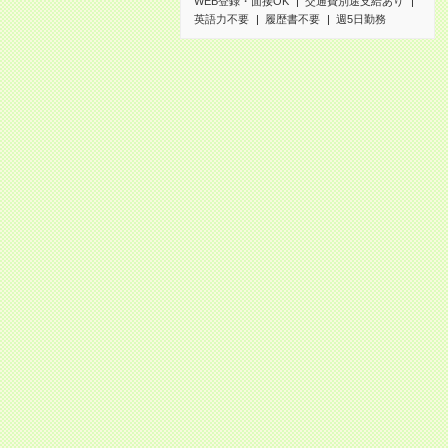
WEB登録・面接OK
交通費別途支給あり
英語力不要
履歴書不要
週5日勤務