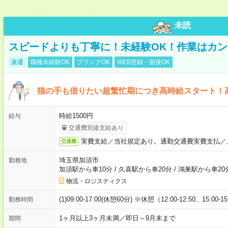
未読
スピードよりも丁寧に！未経験OK！作業はカン
派遣
職種未経験OK
ブランクOK
WEB登録・面接OK
猫の手も借りたい超繁忙期につき高時給スタート！
時給1500円
給与
交通費別途支給あり
実費支給／当社規定あり。通勤交通費実費支払／
交通費
埼玉県加須市
勤務地
加須駅から車10分
/
久喜駅から車20分
/
鴻巣駅から車20
物流・ロジスティクス
(1)09:00-17:00(休憩60分) ※休憩（12:00-12:50、15:00-1
勤務時間
1ヶ月以上3ヶ月未満／即日～9月末まで
期間