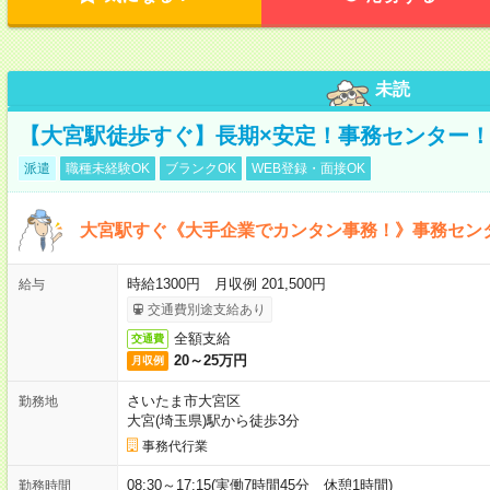
未読
【大宮駅徒歩すぐ】長期×安定！事務センター
派遣
職種未経験OK
ブランクOK
WEB登録・面接OK
大宮駅すぐ《大手企業でカンタン事務！》事務セン
時給1300円 月収例 201,500円
給与
交通費別途支給あり
全額支給
交通費
20～25万円
月収例
さいたま市大宮区
勤務地
大宮(埼玉県)駅から徒歩3分
事務代行業
08:30～17:15(実働7時間45分 休憩1時間)
勤務時間