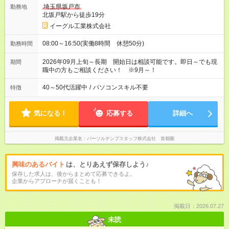
埼玉県坂戸市
勤務地
北坂戸駅から徒歩19分
イーグル工業株式会社
08:00～16:50(実働8時間 休憩50分)
勤務時間
2026年09月上旬～長期 開始日は相談可能です。即日～でも現
期間
職中の方もご相談ください！ ※9月～！
40～50代活躍中
/
パソコンスキル不要
特徴
気になる！
応募する
詳細へ
掲載元企業名
パーソルテンプスタッフ株式会社 首都圏
興味のあるバイト
は、とりあえず保存しよう♪
保存した求人は、後からまとめて応募できるよ。
企業からアプローチが届くことも！
掲載日：2026.07.27
未読