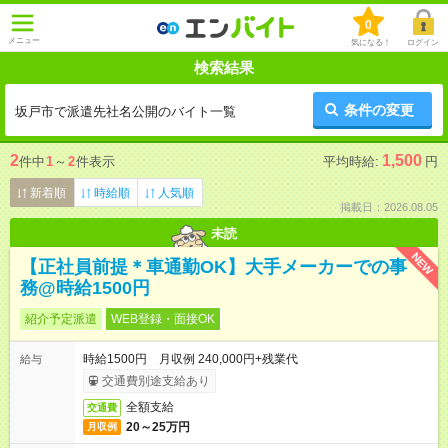
0
メニュー
気になる！
ログイン
検索結果
条件の変更
坂戸市で派遣先社名公開のバイト一覧
2
1,500
件中
1
～
2
件表示
平均時給:
円
新着順
時給順
人気順
掲載日：2026.08.05
未読
NEW
【正社員前提＊車通勤OK】大手メーカーでの事
務@時給1500円
紹介予定派遣
WEB登録・面接OK
時給1500円 月収例 240,000円+残業代
給与
交通費別途支給あり
全額支給
交通費
20～25万円
月収例