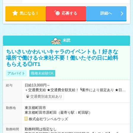
気になる！
応募する
詳細へ
未読
ちいさいかわいいキャラのイベントも！好きな
場所で働ける☆来社不要！働いたその日に給料
もらえる◎/T1
アルバイト
職種未経験OK
日給13,000円～
給与
＋交通費支給 ★交通費全額支給！ ┗案件により規定あり ★日払
いOK！（規定あり） ┗働いたその日に現金GET♪ お仕事後はコ
交通費別途支給あり
ンビニATMから 日払い分を引き落とせます！ 【試用期間】試
用期間なし
東京都町田市
勤務地
東京都町田市原町田（最寄り駅：町田駅）
株式会社ワンベルウッズ
勤務時間は指定なし
勤務時間