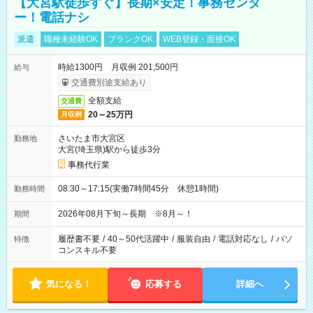
【大宮駅徒歩すぐ】長期×安定！事務センタ
ー！電話ナシ
派遣
職種未経験OK
ブランクOK
WEB登録・面接OK
時給1300円 月収例 201,500円
給与
交通費別途支給あり
全額支給
交通費
20～25万円
月収例
さいたま市大宮区
勤務地
大宮(埼玉県)駅から徒歩3分
事務代行業
08:30～17:15(実働7時間45分 休憩1時間)
勤務時間
2026年08月下旬～長期 ※8月～！
期間
履歴書不要
/
40～50代活躍中
/
服装自由
/
電話対応なし
/
パソ
特徴
コンスキル不要
気になる！
応募する
詳細へ