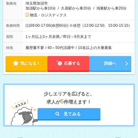
埼玉県加須市
勤務地
加須駅から車10分
/
久喜駅から車20分
/
鴻巣駅から車20分
物流・ロジスティクス
(1)09:00-17:00(休憩60分) ※休憩（12:00-12:50、15:00-15:10）
勤務時間
1ヶ月以上3ヶ月未満／即日～9月末まで
期間
履歴書不要
/
40～50代活躍中
/
10名以上の大量募集
特徴
気になる！
応募する
詳細へ
少しエリアを広げると、
5
求人が
件増えます！
見てみる