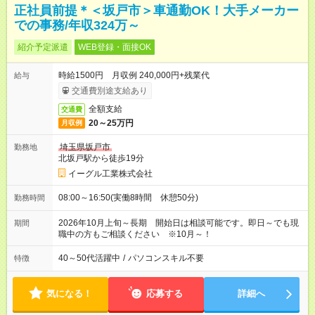
正社員前提＊＜坂戸市＞車通勤OK！大手メーカー
での事務/年収324万～
紹介予定派遣
WEB登録・面接OK
時給1500円 月収例 240,000円+残業代
給与
交通費別途支給あり
全額支給
交通費
20～25万円
月収例
埼玉県坂戸市
勤務地
北坂戸駅から徒歩19分
イーグル工業株式会社
08:00～16:50(実働8時間 休憩50分)
勤務時間
2026年10月上旬～長期 開始日は相談可能です。即日～でも現
期間
職中の方もご相談ください ※10月～！
40～50代活躍中
/
パソコンスキル不要
特徴
気になる！
応募する
詳細へ