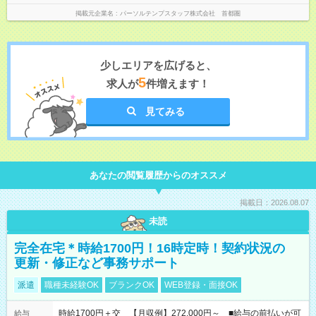
掲載元企業名
パーソルテンプスタッフ株式会社 首都圏
少しエリアを広げると、
5
求人が
件増えます！
見てみる
あなたの閲覧履歴からのオススメ
掲載日：2026.08.07
未読
完全在宅＊時給1700円！16時定時！契約状況の
更新・修正など事務サポート
派遣
職種未経験OK
ブランクOK
WEB登録・面接OK
時給1700円＋交 【月収例】272,000円～ ■給与の前払いが可
給与