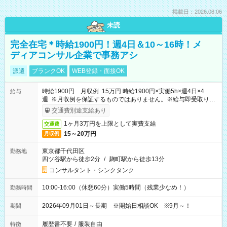
掲載日：2026.08.06
未読
完全在宅＊時給1900円！週4日＆10～16時！メ
ディアコンサル企業で事務アシ
派遣
ブランクOK
WEB登録・面接OK
時給1900円 月収例 15万円 時給1900円×実働5h×週4日×4
給与
週 ※月収例を保証するものではありません。※給与即受取りサ
ービス利用可（利用条件有）
交通費別途支給あり
1ヶ月3万円を上限として実費支給
交通費
15～20万円
月収例
東京都千代田区
勤務地
四ツ谷駅から徒歩2分
/
麹町駅から徒歩13分
コンサルタント・シンクタンク
10:00-16:00（休憩60分）実働5時間（残業少なめ！）
勤務時間
2026年09月01日～長期 ※開始日相談OK ※9月～！
期間
履歴書不要
/
服装自由
特徴