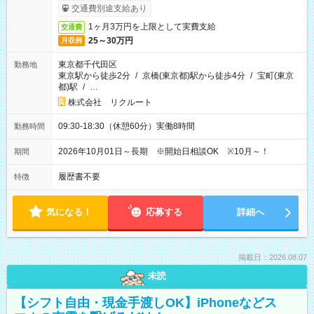
取りサービス利用可（利用条件有）
交通費別途支給あり
1ヶ月3万円を上限として実費支給
交通費
25～30万円
月収例
東京都千代田区
勤務地
東京駅から徒歩2分
/
京橋(東京都)駅から徒歩4分
/
宝町(東京
都)駅
/
…
株式会社 リクルート
09:30-18:30（休憩60分）実働8時間
勤務時間
2026年10月01日～長期 ※開始日相談OK ※10月～！
期間
履歴書不要
特徴
気になる！
応募する
詳細へ
掲載日：2026.08.07
未読
【シフト自由・現金手渡しOK】iPhoneなどス