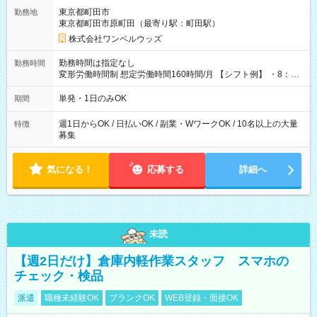
用期間なし
東京都町田市
勤務地
東京都町田市原町田（最寄り駅：町田駅）
株式会社ワンベルウッズ
勤務時間は指定なし
勤務時間
変形労働時間制 想定労働時間160時間/月 【シフト例】 ・8：00
～21：00
単発・1日のみOK
期間
週1日からOK / 日払いOK / 副業・WワークOK / 10名以上の大量
特徴
募集
気になる！
応募する
詳細へ
未読
【週2日だけ】倉庫内軽作業スタッフ スマホの
チェック・検品
派遣
職種未経験OK
ブランクOK
WEB登録・面接OK