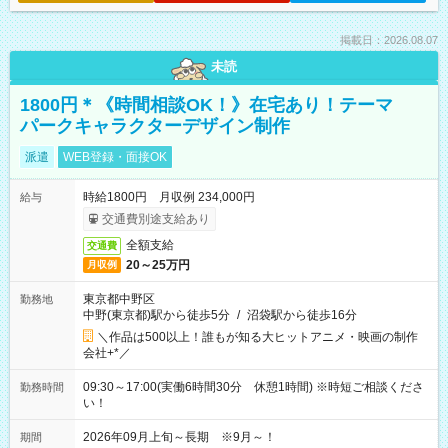
掲載日：2026.08.07
未読
1800円＊《時間相談OK！》在宅あり！テーマ
パークキャラクターデザイン制作
派遣
WEB登録・面接OK
時給1800円 月収例 234,000円
給与
交通費別途支給あり
全額支給
交通費
20～25万円
月収例
東京都中野区
勤務地
中野(東京都)駅から徒歩5分
/
沼袋駅から徒歩16分
＼作品は500以上！誰もが知る大ヒットアニメ・映画の制作
会社+*／
09:30～17:00(実働6時間30分 休憩1時間) ※時短ご相談くださ
勤務時間
い！
2026年09月上旬～長期 ※9月～！
期間