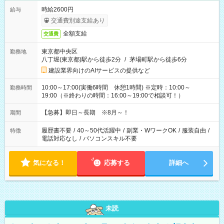
時給2600円
給与
交通費別途支給あり
全額支給
交通費
東京都中央区
勤務地
八丁堀(東京都)駅から徒歩2分
/
茅場町駅から徒歩6分
建設業界向けのAIサービスの提供など
10:00～17:00(実働6時間 休憩1時間) ※定時：10:00～
勤務時間
19:00（※終わりの時間：16:00～19:00で相談可！）
【急募】即日～長期 ※8月～！
期間
履歴書不要
/
40～50代活躍中
/
副業・WワークOK
/
服装自由
/
特徴
電話対応なし
/
パソコンスキル不要
気になる！
応募する
詳細へ
未読