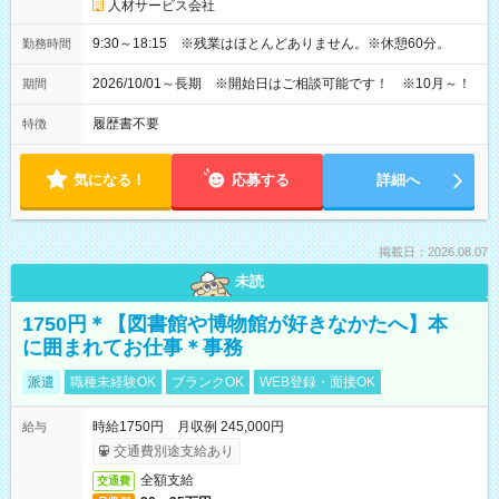
人材サービス会社
9:30～18:15 ※残業はほとんどありません。※休憩60分。
勤務時間
2026/10/01～長期 ※開始日はご相談可能です！ ※10月～！
期間
履歴書不要
特徴
気になる！
応募する
詳細へ
掲載日：2026.08.07
未読
1750円＊【図書館や博物館が好きなかたへ】本
に囲まれてお仕事＊事務
派遣
職種未経験OK
ブランクOK
WEB登録・面接OK
時給1750円 月収例 245,000円
給与
交通費別途支給あり
全額支給
交通費