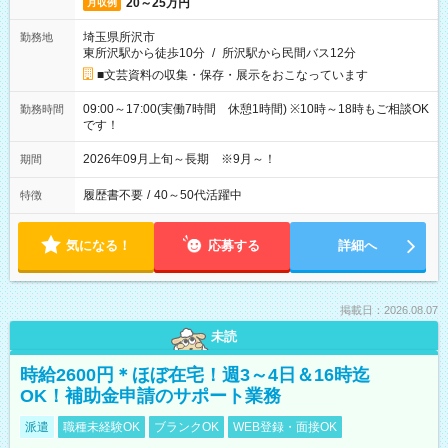
20～25万円
月収例
埼玉県所沢市
勤務地
東所沢駅から徒歩10分
/
所沢駅から民間バス12分
■文芸資料の収集・保存・展示をおこなっています
09:00～17:00(実働7時間 休憩1時間) ※10時～18時もご相談OK
勤務時間
です！
2026年09月上旬～長期 ※9月～！
期間
履歴書不要
/
40～50代活躍中
特徴
気になる！
応募する
詳細へ
掲載日：2026.08.07
未読
時給2600円＊ほぼ在宅！週3～4日＆16時迄
OK！補助金申請のサポート業務
派遣
職種未経験OK
ブランクOK
WEB登録・面接OK