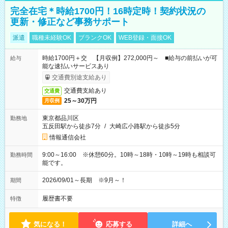
完全在宅＊時給1700円！16時定時！契約状況の
更新・修正など事務サポート
派遣
職種未経験OK
ブランクOK
WEB登録・面接OK
時給1700円＋交 【月収例】272,000円～ ■給与の前払いが可
給与
能な速払いサービスあり
交通費別途支給あり
交通費支給あり
交通費
25～30万円
月収例
東京都品川区
勤務地
五反田駅から徒歩7分
/
大崎広小路駅から徒歩5分
情報通信会社
9:00～16:00 ※休憩60分。10時～18時・10時～19時も相談可
勤務時間
能です。
2026/09/01～長期 ※9月～！
期間
履歴書不要
特徴
気になる！
応募する
詳細へ