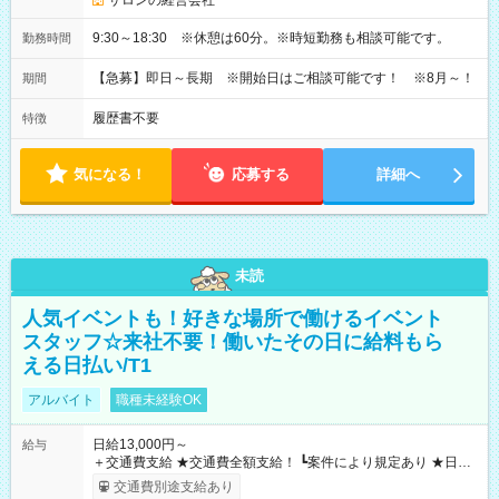
サロンの経営会社
9:30～18:30 ※休憩は60分。※時短勤務も相談可能です。
勤務時間
【急募】即日～長期 ※開始日はご相談可能です！ ※8月～！
期間
履歴書不要
特徴
気になる！
応募する
詳細へ
未読
人気イベントも！好きな場所で働けるイベント
スタッフ☆来社不要！働いたその日に給料もら
える日払い/T1
アルバイト
職種未経験OK
日給13,000円～
給与
＋交通費支給 ★交通費全額支給！ ┗案件により規定あり ★日払
いOK！（規定あり） ┗働いたその日に現金GET♪ お仕事後はコ
交通費別途支給あり
ンビニATMから 日払い分を引き落とせます！ 【試用期間】試