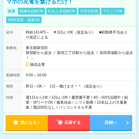
マホの充電を繋げるだけ！
派遣
職種未経験OK
社会人未経験OK
大学生歓迎
ブランクOK
WEB登録・面接OK
時給1414円～ ▼日払いOK（規定あり） ■初勤務手当あり
給与
※規定による
東京都新宿区
勤務地
新宿駅から徒歩
/
新宿三丁目駅から徒歩
/
高田馬場駅から徒歩
/
…
物流企業
9:00～18:00
勤務時間
即日～OK！ 1日～働けます＾＾（規定あり）
期間
週1日からOK
/
日払いOK
/
履歴書不要
/
40～50代活躍中
/
副
特徴
業・WワークOK
/
服装自由
/
シフト勤務
/
10名以上の大量募
集
/
電話対応なし
/
パソコンスキル不要
気になる！
応募する
詳細へ