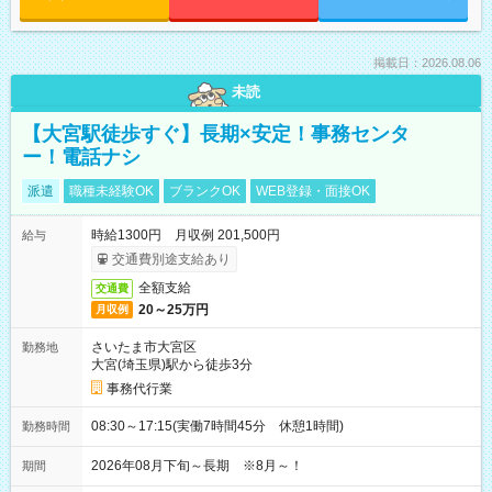
掲載日：2026.08.06
未読
【大宮駅徒歩すぐ】長期×安定！事務センタ
ー！電話ナシ
派遣
職種未経験OK
ブランクOK
WEB登録・面接OK
時給1300円 月収例 201,500円
給与
交通費別途支給あり
全額支給
交通費
20～25万円
月収例
さいたま市大宮区
勤務地
大宮(埼玉県)駅から徒歩3分
事務代行業
08:30～17:15(実働7時間45分 休憩1時間)
勤務時間
2026年08月下旬～長期 ※8月～！
期間