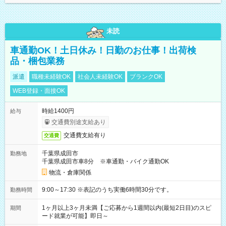
未読
車通勤OK！土日休み！日勤のお仕事！出荷検
品・梱包業務
派遣
職種未経験OK
社会人未経験OK
ブランクOK
WEB登録・面接OK
時給1400円
給与
交通費別途支給あり
交通費支給有り
交通費
千葉県成田市
勤務地
千葉県成田市車8分 ※車通勤・バイク通勤OK
物流・倉庫関係
9:00～17:30 ※表記のうち実働6時間30分です。
勤務時間
1ヶ月以上3ヶ月未満【ご応募から1週間以内(最短2日目)のスピ
期間
ード就業が可能】即日～