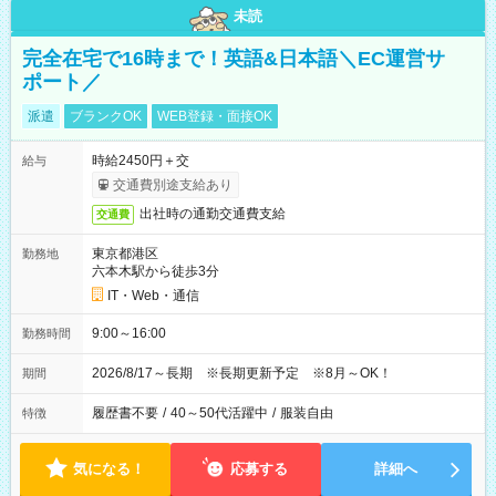
未読
完全在宅で16時まで！英語&日本語＼EC運営サ
ポート／
派遣
ブランクOK
WEB登録・面接OK
時給2450円＋交
給与
交通費別途支給あり
出社時の通勤交通費支給
交通費
東京都港区
勤務地
六本木駅から徒歩3分
IT・Web・通信
9:00～16:00
勤務時間
2026/8/17～長期 ※長期更新予定 ※8月～OK！
期間
履歴書不要
/
40～50代活躍中
/
服装自由
特徴
気になる！
応募する
詳細へ