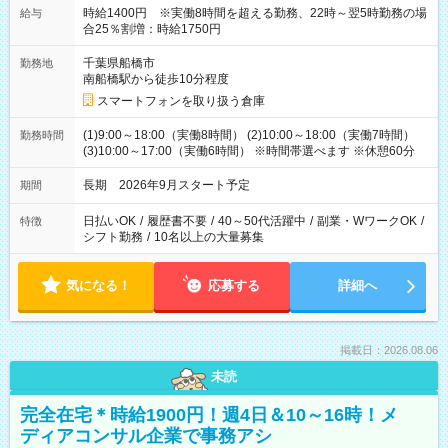
時給1400円 ※実働8時間を超える勤務、22時～翌5時勤務の場
給与
合25％割増：時給1750円
千葉県船橋市
勤務地
南船橋駅から徒歩10分程度
スマートフォンを取り扱う倉庫
(1)9:00～18:00（実働8時間） (2)10:00～18:00（実働7時間）
勤務時間
(3)10:00～17:00（実働6時間） ※時間帯選べます ※休憩60分
長期 2026年9月スタート予定
期間
日払いOK
/
履歴書不要
/
40～50代活躍中
/
副業・WワークOK
/
特徴
シフト勤務
/
10名以上の大量募集
気になる！
応募する
詳細へ
掲載日：2026.08.06
未読
完全在宅＊時給1900円！週4日＆10～16時！メ
ディアコンサル企業で事務アシ