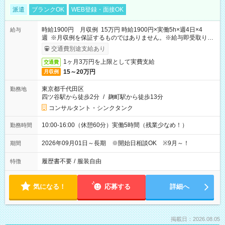
派遣
ブランクOK
WEB登録・面接OK
時給1900円 月収例 15万円 時給1900円×実働5h×週4日×4
給与
週 ※月収例を保証するものではありません。※給与即受取りサ
ービス利用可（利用条件有）
交通費別途支給あり
1ヶ月3万円を上限として実費支給
交通費
15～20万円
月収例
東京都千代田区
勤務地
四ツ谷駅から徒歩2分
/
麹町駅から徒歩13分
コンサルタント・シンクタンク
10:00-16:00（休憩60分）実働5時間（残業少なめ！）
勤務時間
2026年09月01日～長期 ※開始日相談OK ※9月～！
期間
履歴書不要
/
服装自由
特徴
気になる！
応募する
詳細へ
掲載日：2026.08.05