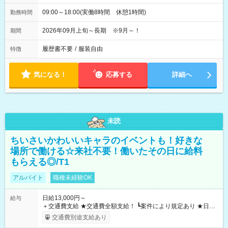
09:00～18:00(実働8時間 休憩1時間)
勤務時間
2026年09月上旬～長期 ※9月～！
期間
履歴書不要
/
服装自由
特徴
気になる！
応募する
詳細へ
未読
ちいさいかわいいキャラのイベントも！好きな
場所で働ける☆来社不要！働いたその日に給料
もらえる◎/T1
アルバイト
職種未経験OK
日給13,000円～
給与
＋交通費支給 ★交通費全額支給！ ┗案件により規定あり ★日払
いOK！（規定あり） ┗働いたその日に現金GET♪ お仕事後はコ
交通費別途支給あり
ンビニATMから 日払い分を引き落とせます！ 【試用期間】試