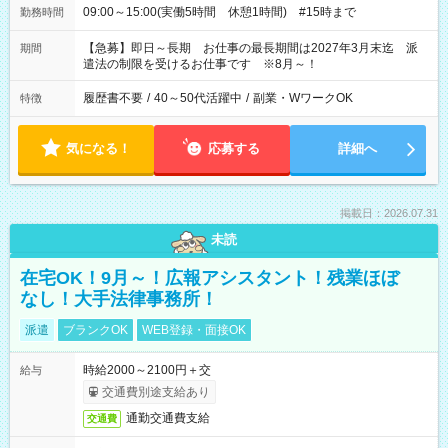
09:00～15:00(実働5時間 休憩1時間) #15時まで
勤務時間
【急募】即日～長期 お仕事の最長期間は2027年3月末迄 派
期間
遣法の制限を受けるお仕事です ※8月～！
履歴書不要
/
40～50代活躍中
/
副業・WワークOK
特徴
気になる！
応募する
詳細へ
掲載日：2026.07.31
未読
在宅OK！9月～！広報アシスタント！残業ほぼ
なし！大手法律事務所！
派遣
ブランクOK
WEB登録・面接OK
時給2000～2100円＋交
給与
交通費別途支給あり
通勤交通費支給
交通費