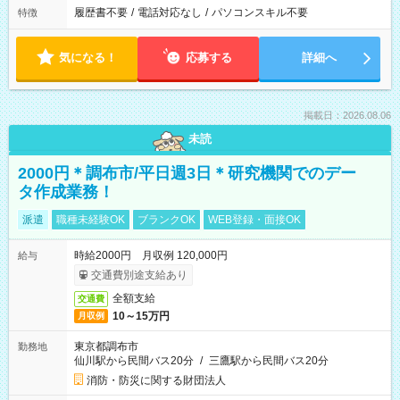
履歴書不要
/
電話対応なし
/
パソコンスキル不要
特徴
気になる！
応募する
詳細へ
掲載日：2026.08.06
未読
2000円＊調布市/平日週3日＊研究機関でのデー
タ作成業務！
派遣
職種未経験OK
ブランクOK
WEB登録・面接OK
時給2000円 月収例 120,000円
給与
交通費別途支給あり
全額支給
交通費
10～15万円
月収例
東京都調布市
勤務地
仙川駅から民間バス20分
/
三鷹駅から民間バス20分
消防・防災に関する財団法人