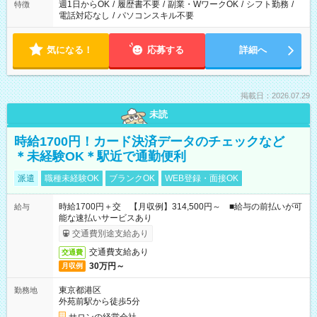
週1日からOK
/
履歴書不要
/
副業・WワークOK
/
シフト勤務
/
特徴
電話対応なし
/
パソコンスキル不要
気になる！
応募する
詳細へ
掲載日：2026.07.29
未読
時給1700円！カード決済データのチェックなど
＊未経験OK＊駅近で通勤便利
派遣
職種未経験OK
ブランクOK
WEB登録・面接OK
時給1700円＋交 【月収例】314,500円～ ■給与の前払いが可
給与
能な速払いサービスあり
交通費別途支給あり
交通費支給あり
交通費
30万円～
月収例
東京都港区
勤務地
外苑前駅から徒歩5分