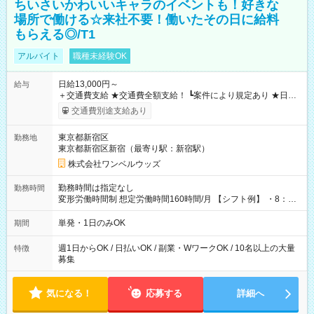
ちいさいかわいいキャラのイベントも！好きな
場所で働ける☆来社不要！働いたその日に給料
もらえる◎/T1
アルバイト
職種未経験OK
日給13,000円～
給与
＋交通費支給 ★交通費全額支給！ ┗案件により規定あり ★日払
いOK！（規定あり） ┗働いたその日に現金GET♪ お仕事後はコ
交通費別途支給あり
ンビニATMから 日払い分を引き落とせます！ 【試用期間】試
用期間なし
東京都新宿区
勤務地
東京都新宿区新宿（最寄り駅：新宿駅）
株式会社ワンベルウッズ
勤務時間は指定なし
勤務時間
変形労働時間制 想定労働時間160時間/月 【シフト例】 ・8：00
～21：00
単発・1日のみOK
期間
週1日からOK / 日払いOK / 副業・WワークOK / 10名以上の大量
特徴
募集
気になる！
応募する
詳細へ