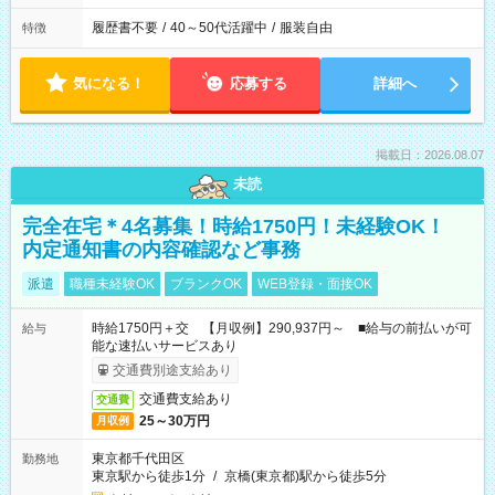
履歴書不要
/
40～50代活躍中
/
服装自由
特徴
気になる！
応募する
詳細へ
掲載日：2026.08.07
未読
完全在宅＊4名募集！時給1750円！未経験OK！
内定通知書の内容確認など事務
派遣
職種未経験OK
ブランクOK
WEB登録・面接OK
時給1750円＋交 【月収例】290,937円～ ■給与の前払いが可
給与
能な速払いサービスあり
交通費別途支給あり
交通費支給あり
交通費
25～30万円
月収例
東京都千代田区
勤務地
東京駅から徒歩1分
/
京橋(東京都)駅から徒歩5分