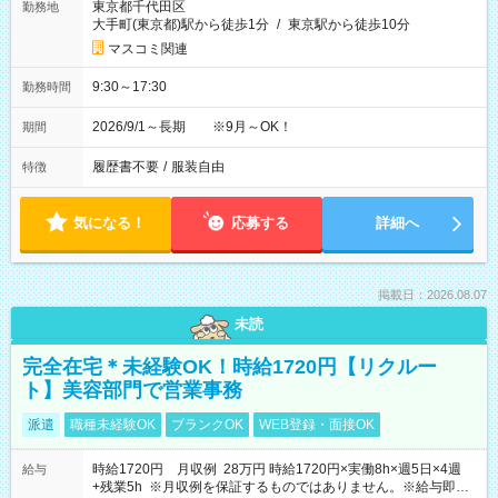
東京都千代田区
勤務地
大手町(東京都)駅から徒歩1分
/
東京駅から徒歩10分
マスコミ関連
9:30～17:30
勤務時間
2026/9/1～長期 ※9月～OK！
期間
履歴書不要
/
服装自由
特徴
気になる！
応募する
詳細へ
掲載日：2026.08.07
未読
完全在宅＊未経験OK！時給1720円【リクルー
ト】美容部門で営業事務
派遣
職種未経験OK
ブランクOK
WEB登録・面接OK
時給1720円 月収例 28万円 時給1720円×実働8h×週5日×4週
給与
+残業5h ※月収例を保証するものではありません。※給与即受