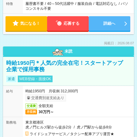
履歴書不要
/
40～50代活躍中
/
服装自由
/
電話対応なし
/
パソ
特徴
コンスキル不要
気になる！
応募する
詳細へ
掲載日：2026.08.07
未読
時給1950円＊人気の完全在宅！スタートアップ
企業で採用事務
派遣
WEB登録・面接OK
時給1950円 月収例 312,000円
給与
交通費別途支給あり
全額支給
交通費
30万円～
月収例
東京都港区
勤務地
虎ノ門ヒルズ駅から徒歩2分
/
虎ノ門駅から徒歩8分
ライドシェアサービス／タクシー配車アプリ運営★