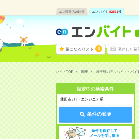
エン派遣
71454
件
エン バイト
82531
件
0
気になるリスト
保存した希
バイトTOP
関東
埼玉県のアルバイト・バイ
設定中の検索条件
蓮田市 / IT・エンジニア系
条件の変更
条件を保存して
メールを受け取る