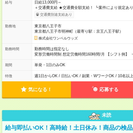
日給13,000円～
給与
＋交通費支給 ★交通費全額支給！ ┗案件により規定あり
交通費別途支給あり
東京都八王子市
勤務地
東京都八王子市明神町（最寄り駅：京王八王子駅）
株式会社ワンベルウッズ
勤務時間は指定なし
勤務時間
変形労働時間制 想定労働時間160時間/月 【シフト例】 ・8
単発・1日のみOK
期間
週1日からOK / 日払いOK / 副業・WワークOK / 10名
特徴
気になる！
応募する
未読
給与即払いOK！高時給！土日休み！商品の検品