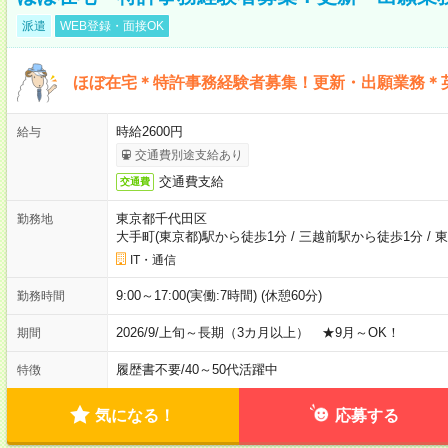
派遣
WEB登録・面接OK
ほぼ在宅＊特許事務経験者募集！更新・出願業務＊
時給2600円
給与
交通費別途支給あり
交通費支給
交通費
東京都千代田区
勤務地
大手町(東京都)駅から徒歩1分
/
三越前駅から徒歩1分
/
東
IT・通信
9:00～17:00(実働:7時間) (休憩60分)
勤務時間
2026/9/上旬～長期（3カ月以上） ★9月～OK！
期間
履歴書不要
/
40～50代活躍中
特徴
気になる！
応募する