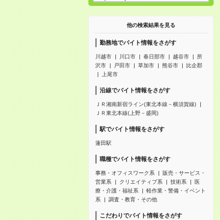
他の検索結果を見る
勤務地でバイト情報をさがす
川越市
川口市
春日部市
越谷市
所
沢市
戸田市
草加市
熊谷市
比企郡
上尾市
沿線でバイト情報をさがす
ＪＲ湘南新宿ライン(東北本線－横須賀線)
ＪＲ東北本線(上野－盛岡)
駅でバイト情報をさがす
蓮田駅
職種でバイト情報をさがす
事務・オフィスワーク系
販売・サービス・
営業系
クリエイティブ系
技術系
医
療・介護・福祉系
軽作業・警備・イベント
系
調査・教育・その他
こだわりでバイト情報をさがす