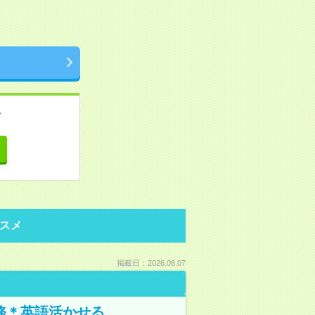
。
て
スメ
掲載日：2026.08.07
務＊英語活かせる