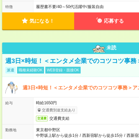
履歴書不要
/
40～50代活躍中
/
服装自由
特徴
気になる！
応募する
未読
週3日×時短！＜エンタメ企業でのコツコツ事務
派遣
職種未経験OK
WEB登録・面接OK
週3日×時短！＜エンタメ企業でのコツコツ事務＞ア
時給1650円
給与
交通費別途支給あり
交通費支給
交通費
東京都中野区
勤務地
中野坂上駅から徒歩1分
/
西新宿駅から徒歩15分
/
西新宿