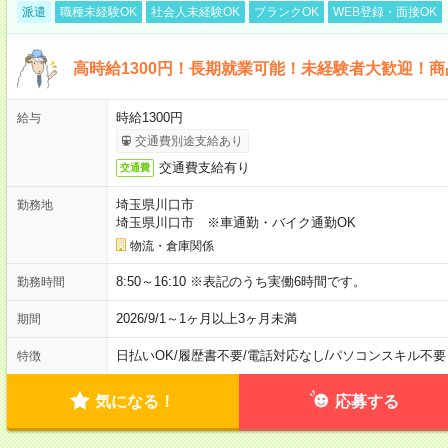
派遣
職種未経験OK
社会人未経験OK
ブランクOK
WEB登録・面接OK
高時給1300円！長期就業可能！未経験者大歓迎！
時給1300円
給与
交通費別途支給あり
交通費支給有り
交通費
埼玉県川口市
勤務地
埼玉県川口市 ※車通勤・バイク通勤OK
物流・倉庫関係
8:50～16:10 ※表記のうち実働6時間です。
勤務時間
2026/9/1～1ヶ月以上3ヶ月未満
期間
日払いOK
/
履歴書不要
/
電話対応なし
/
パソコンスキル不要
特徴
気になる！
応募する