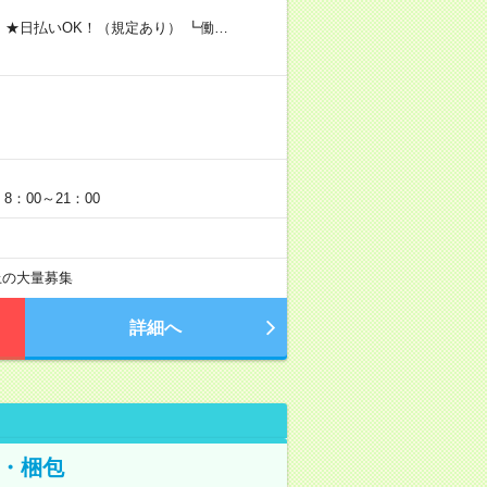
 ★日払いOK！（規定あり） ┗働…
：00～21：00
以上の大量募集
詳細へ
・梱包