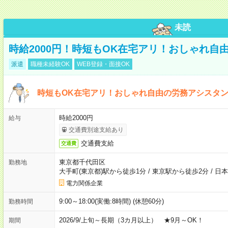
未読
時給2000円！時短もOK在宅アリ！おしゃれ自
派遣
職種未経験OK
WEB登録・面接OK
時短もOK在宅アリ！おしゃれ自由の労務アシスタ
時給2000円
給与
交通費別途支給あり
交通費支給
交通費
東京都千代田区
勤務地
大手町(東京都)駅から徒歩1分
/
東京駅から徒歩2分
/
日本
電力関係企業
9:00～18:00(実働:8時間) (休憩60分)
勤務時間
2026/9/上旬～長期（3カ月以上） ★9月～OK！
期間