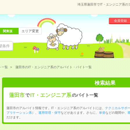
埼玉県蓮田市でIT・エンジニア系
会員登録
エリア変更
関東版
望条件
ト一覧
蓮田市のIT・エンジニア系のアルバイト・バイト一覧
検索結果
蓮田市
IT・エンジニア系
で
のバイト一覧
蓮田市のアルバイト情報です。IT・エンジニア系のアルバイトには、
テクニカルサポ
プリケーション系）
、
運用管理・保守
などがあります。さらに、
単発
などの期間や、
だけます。