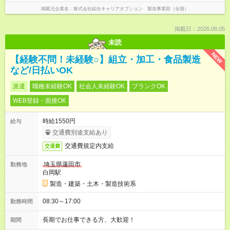
掲載元企業名
株式会社綜合キャリアオプション 製造事業部（全国）
掲載日：2026.08.05
未読
NEW
【経験不問！未経験○】組立・加工・食品製造
など/日払いOK
派遣
職種未経験OK
社会人未経験OK
ブランクOK
WEB登録・面接OK
時給1550円
給与
交通費別途支給あり
交通費規定内支給
交通費
埼玉県蓮田市
勤務地
白岡駅
製造・建築・土木・製造技術系
08:30～17:00
勤務時間
長期でお仕事できる方、大歓迎！
期間