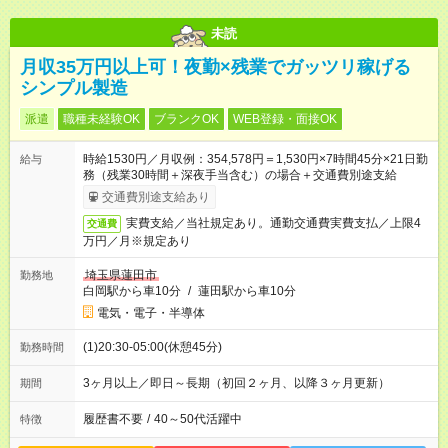
未読
月収35万円以上可！夜勤×残業でガッツリ稼げる
シンプル製造
派遣
職種未経験OK
ブランクOK
WEB登録・面接OK
時給1530円／月収例：354,578円＝1,530円×7時間45分×21日勤
給与
務（残業30時間＋深夜手当含む）の場合＋交通費別途支給
交通費別途支給あり
実費支給／当社規定あり。通勤交通費実費支払／上限4
交通費
万円／月※規定あり
埼玉県蓮田市
勤務地
白岡駅から車10分
/
蓮田駅から車10分
電気・電子・半導体
(1)20:30-05:00(休憩45分)
勤務時間
3ヶ月以上／即日～長期（初回２ヶ月、以降３ヶ月更新）
期間
履歴書不要
/
40～50代活躍中
特徴