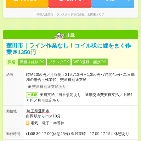
掲載元企業名
ランスタッド株式会社 北関東エリア
未読
蓮田市｜ライン作業なし！コイル状に線をまく作
業＠1350円
派遣
職種未経験OK
ブランクOK
WEB登録・面接OK
時給1350円／月収例：219,713円＝1,350円×7時間45分×21日勤
給与
務の場合＋残業代、交通費別途支給
交通費別途支給あり
実費支給／当社規定あり。通勤交通費実費支払／上限4
交通費
万円／月※規定あり
埼玉県蓮田市
勤務地
白岡駅からバス10分
電気・電子・半導体
(1)08:30-17:00(休憩45分) ※残業時、17:00-17:15に休憩あり
勤務時間