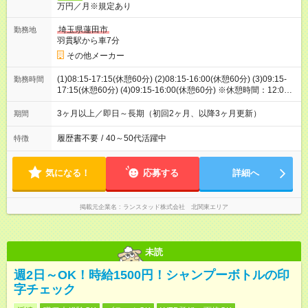
万円／月※規定あり
埼玉県蓮田市
勤務地
羽貫駅から車7分
その他メーカー
(1)08:15-17:15(休憩60分) (2)08:15-16:00(休憩60分) (3)09:15-
勤務時間
17:15(休憩60分) (4)09:15-16:00(休憩60分) ※休憩時間：12:00-
12:45、15:00:15:15
3ヶ月以上／即日～長期（初回2ヶ月、以降3ヶ月更新）
期間
履歴書不要
/
40～50代活躍中
特徴
気になる！
応募する
詳細へ
掲載元企業名
ランスタッド株式会社 北関東エリア
未読
週2日～OK！時給1500円！シャンプーボトルの印
字チェック