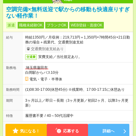
空調完備×無料送迎で駅からの移動も快適座りすぎ
ない軽作業！
派遣
職種未経験OK
ブランクOK
WEB登録・面接OK
時給1350円／月収例：219,713円＝1,350円×7時間45分×21日勤
給与
務の場合＋残業代、交通費別途支給
交通費別途支給あり
実費支給／当社規定あり。
交通費
埼玉県蓮田市
勤務地
白岡駅からバス10分
電気・電子・半導体
(1)08:30-17:00(休憩45分) ※残業時、17:00-17:15に休憩あり
勤務時間
3ヶ月以上／即日～長期（3ヶ月更新／初回2ヶ月、以降3ヶ月更
期間
新）
履歴書不要
/
40～50代活躍中
特徴
気になる！
応募する
詳細へ