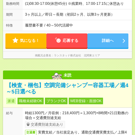
(1)08:30-17:00(休憩45分) ※残業時、17:00-17:15に休憩あり
勤務時間
3ヶ月以上／即日～長期（初回2ヶ月、以降3ヶ月更新）
期間
履歴書不要
/
40～50代活躍中
特徴
気になる！
応募する
詳細へ
掲載元企業名
ランスタッド株式会社 北関東エリア
未読
【検査・梱包】空調完備シャンプー容器工場／週4
～5日選べる
派遣
職種未経験OK
ブランクOK
WEB登録・面接OK
時給1300円／月収例：218,400円＝1,300円×8時間×21日勤務の
給与
場合＋交通費別途支給
交通費別途支給あり
実費支給／当社規定あり。通勤交通費実費支払／上限4
交通費