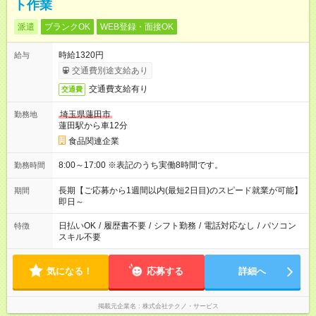
ト作業
派遣
ブランクOK
WEB登録・面接OK
時給1320円
給与
交通費別途支給あり
交通費支給有り
交通費
埼玉県蓮田市
勤務地
蓮田駅から車12分
食品関連企業
8:00～17:00 ※表記のうち実働8時間です。
勤務時間
長期【ご応募から1週間以内(最短2日目)のスピード就業が可能】
期間
即日～
日払いOK
/
履歴書不要
/
シフト勤務
/
電話対応なし
/
パソコン
特徴
スキル不要
気になる！
応募する
詳細へ
掲載元企業名
株式会社テクノ・サービス