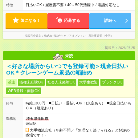
日払いOK
/
履歴書不要
/
40～50代活躍中
/
電話対応なし
特徴
気になる！
応募する
詳細へ
掲載元企業名
株式会社綜合キャリアオプション 製造事業部（全国）
掲載日：2026.07.25
未読
＜好きな場所からいつでも登録可能＞現金日払い
OK＊クレーンゲーム景品の箱詰め
派遣
職種未経験OK
社会人未経験OK
大学生歓迎
ブランクOK
WEB登録・面接OK
時給1300円 ■日払い・週払いOK！(規定あり) ■現金日払いも
給与
ＯＫ（規定あり）
埼玉県蓮田市
勤務地
蓮田駅
大手物流会社（年齢不問／「無理なく続けられる」と好評の
職場です！）