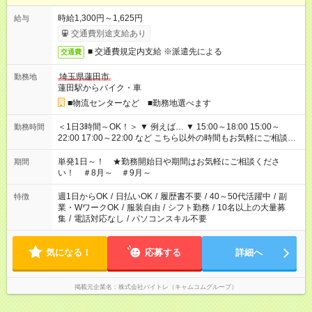
時給1,300円～1,625円
給与
交通費別途支給あり
■ 交通費規定内支給 ※派遣先による
交通費
埼玉県蓮田市
勤務地
蓮田駅からバイク・車
■物流センターなど ■勤務地選べます
＜1日3時間～OK！＞ ▼ 例えば… ▼ 15:00～18:00 15:00～
勤務時間
22:00 17:00～22:00 など こちら以外の時間もお気軽にご相談く
ださい！
単発1日～！ ★勤務開始日や期間はお気軽にご相談くださ
期間
い！ ＃8月～ ＃9月～
週1日からOK
/
日払いOK
/
履歴書不要
/
40～50代活躍中
/
副
特徴
業・WワークOK
/
服装自由
/
シフト勤務
/
10名以上の大量募
集
/
電話対応なし
/
パソコンスキル不要
気になる！
応募する
詳細へ
掲載元企業名
株式会社バイトレ（キャムコムグループ）