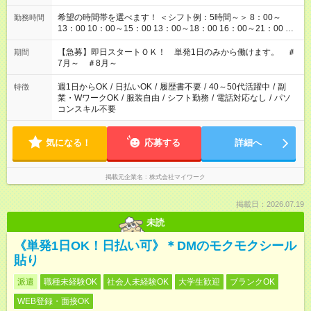
希望の時間帯を選べます！ ＜シフト例：5時間～＞ 8：00～
勤務時間
13：00 10：00～15：00 13：00～18：00 16：00～21：00 ＜
シフト例：8時間～＞ ・10：00～19：00 ・13：00～22：00 ・
22：00～翌6：00 など！是非ご希望をお聞かせください！
【急募】即日スタートＯＫ！ 単発1日のみから働けます。 ＃
期間
7月～ ＃8月～
週1日からOK
/
日払いOK
/
履歴書不要
/
40～50代活躍中
/
副
特徴
業・WワークOK
/
服装自由
/
シフト勤務
/
電話対応なし
/
パソ
コンスキル不要
気になる！
応募する
詳細へ
掲載元企業名
株式会社マイワーク
掲載日：2026.07.19
未読
《単発1日OK！日払い可》＊DMのモクモクシール
貼り
派遣
職種未経験OK
社会人未経験OK
大学生歓迎
ブランクOK
WEB登録・面接OK