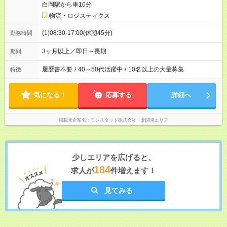
白岡駅から車10分
物流・ロジスティクス
(1)08:30-17:00(休憩45分)
勤務時間
3ヶ月以上／即日～長期
期間
履歴書不要
/
40～50代活躍中
/
10名以上の大量募集
特徴
気になる！
応募する
詳細へ
掲載元企業名
ランスタッド株式会社 北関東エリア
少しエリアを広げると、
184
求人が
件増えます！
見てみる