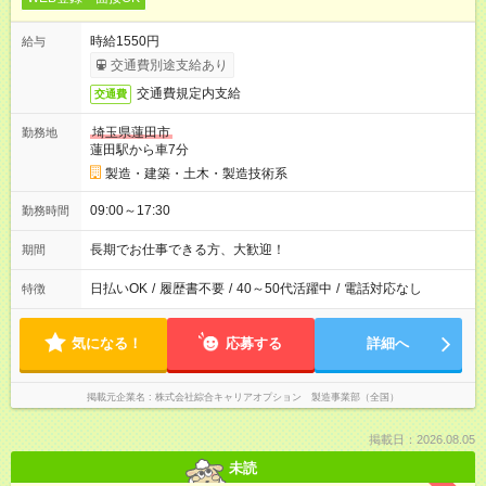
時給1550円
給与
交通費別途支給あり
交通費規定内支給
交通費
埼玉県蓮田市
勤務地
蓮田駅から車7分
製造・建築・土木・製造技術系
09:00～17:30
勤務時間
長期でお仕事できる方、大歓迎！
期間
日払いOK
/
履歴書不要
/
40～50代活躍中
/
電話対応なし
特徴
気になる！
応募する
詳細へ
掲載元企業名
株式会社綜合キャリアオプション 製造事業部（全国）
掲載日：2026.08.05
未読