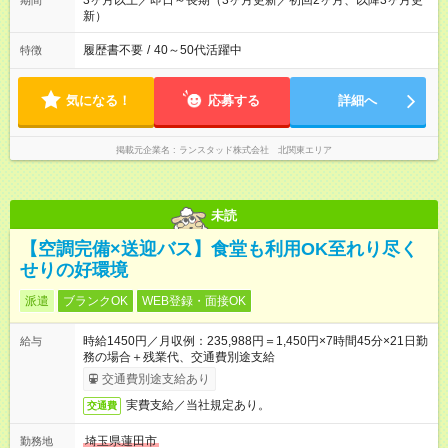
3ヶ月以上／即日～長期（3ヶ月更新／初回2ヶ月、以降3ヶ月更
期間
新）
履歴書不要
/
40～50代活躍中
特徴
気になる！
応募する
詳細へ
掲載元企業名
ランスタッド株式会社 北関東エリア
未読
【空調完備×送迎バス】食堂も利用OK至れり尽く
せりの好環境
派遣
ブランクOK
WEB登録・面接OK
時給1450円／月収例：235,988円＝1,450円×7時間45分×21日勤
給与
務の場合＋残業代、交通費別途支給
交通費別途支給あり
実費支給／当社規定あり。
交通費
埼玉県蓮田市
勤務地