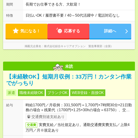
長期でお仕事できる方、大歓迎！
期間
日払いOK
/
履歴書不要
/
40～50代活躍中
/
電話対応なし
特徴
気になる！
応募する
詳細へ
掲載元企業名
株式会社綜合キャリアオプション 製造事業部（全国）
未読
【未経験OK】短期月収例：33万円！カンタン作業
でがっちり
派遣
職種未経験OK
ブランクOK
WEB登録・面接OK
時給1700円／月収例：331,500円＝1,700円×7時間30分×21日勤
給与
務の場合＋残業代（1700円×1.25×30hの場合＝63750）、交通
費別途支給
交通費別途支給あり
実費支給／当社規定あり。通勤交通費実費支払／上限4
交通費
万円／月※規定あり