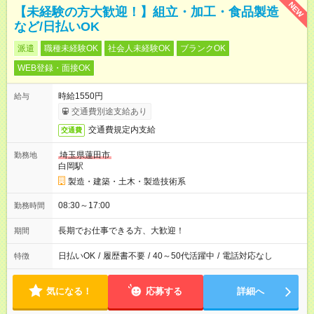
NEW
【未経験の方大歓迎！】組立・加工・食品製造
など/日払いOK
派遣
職種未経験OK
社会人未経験OK
ブランクOK
WEB登録・面接OK
時給1550円
給与
交通費別途支給あり
交通費規定内支給
交通費
埼玉県蓮田市
勤務地
白岡駅
製造・建築・土木・製造技術系
08:30～17:00
勤務時間
長期でお仕事できる方、大歓迎！
期間
日払いOK
/
履歴書不要
/
40～50代活躍中
/
電話対応なし
特徴
気になる！
応募する
詳細へ