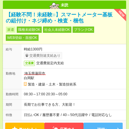
未読
NEW
【経験不問！未経験○】スマートメーター基板
の組付け・ネジ締め・検査・梱包
派遣
職種未経験OK
社会人未経験OK
ブランクOK
WEB登録・面接OK
時給1300円
給与
交通費別途支給あり
交通費規定内支給
交通費
埼玉県蓮田市
勤務地
白岡駅
製造・建築・土木・製造技術系
08:30～17:00 20:30～05:00
勤務時間
長期でお仕事できる方、大歓迎！
期間
日払いOK
/
履歴書不要
/
40～50代活躍中
/
電話対応なし
特徴