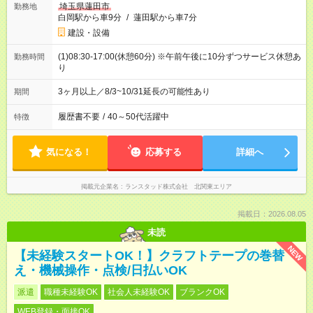
埼玉県蓮田市
勤務地
白岡駅から車9分
/
蓮田駅から車7分
建設・設備
(1)08:30-17:00(休憩60分) ※午前午後に10分ずつサービス休憩あ
勤務時間
り
3ヶ月以上／8/3~10/31延長の可能性あり
期間
履歴書不要
/
40～50代活躍中
特徴
気になる！
応募する
詳細へ
掲載元企業名
ランスタッド株式会社 北関東エリア
掲載日：2026.08.05
未読
NEW
【未経験スタートOK！】クラフトテープの巻替
え・機械操作・点検/日払いOK
派遣
職種未経験OK
社会人未経験OK
ブランクOK
WEB登録・面接OK