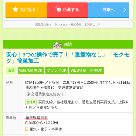
気になる！
応募する
詳細へ
掲載元企業名
ランスタッド株式会社 北関東エリア
未読
安心｜3つの操作で完了！「重量物なし」「モクモ
ク」簡単加工
派遣
職種未経験OK
ブランクOK
WEB登録・面接OK
時給1350円／月収例：219,713円＝1,350円×7時間45分×21日勤
給与
務の場合＋残業代、交通費別途支給
交通費別途支給あり
実費支給／当社規定あり。通勤交通費実費支払／上限4
交通費
万円／月※規定あり
埼玉県蓮田市
勤務地
白岡駅からバス10分
電気・電子・半導体