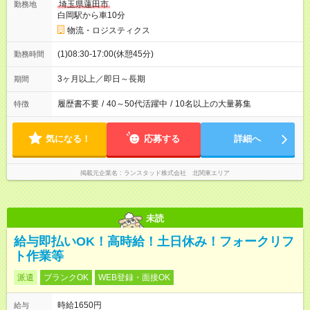
埼玉県蓮田市
勤務地
白岡駅から車10分
物流・ロジスティクス
(1)08:30-17:00(休憩45分)
勤務時間
3ヶ月以上／即日～長期
期間
履歴書不要
/
40～50代活躍中
/
10名以上の大量募集
特徴
気になる！
応募する
詳細へ
掲載元企業名
ランスタッド株式会社 北関東エリア
未読
給与即払いOK！高時給！土日休み！フォークリフ
ト作業等
派遣
ブランクOK
WEB登録・面接OK
時給1650円
給与