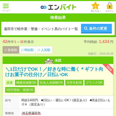
0
メニュー
気になる！
ログイン
検索結果
条件の変更
蓮田市で軽作業・警備・イベント系のバイト一覧
42
1,434
件中
1
～
42
件表示
平均時給:
円
新着順
時給順
人気順
掲載日：2026.08.06
未読
NEW
＼1日だけでOK！／好きな時に働く＊ギフト向
けお菓子の仕分け／日払いOK
派遣
職種未経験OK
社会人未経験OK
大学生歓迎
ブランクOK
WEB登録・面接OK
時給1400円 ■日払い・週払いOK！(規定あり) ■現金日払いも
給与
ＯＫ（規定あり）
埼玉県蓮田市
勤務地