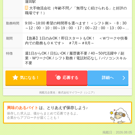
蓮田駅
大手物流会社（年齢不問／「無理なく続けられる」と好評の
職場です！）
9:00～18:00 希望の時間帯を選べます！ ＜シフト例＞ ・8：30
勤務時間
～12：00 ・10：00～19：00 ・17：00～22：00 ・13：00～
22：00 ・22：00～翌6：00 など
【急募】1日のみOK！即日スタートもOK！ ＜Ｗワークや扶養
期間
内での勤務もＯＫです＞ ＃7月～＃8月～
週1日からOK
/
日払いOK
/
履歴書不要
/
40～50代活躍中
/
副
特徴
業・WワークOK
/
シフト勤務
/
電話対応なし
/
パソコンスキル
不要
気になる！
応募する
詳細へ
掲載元企業名
株式会社マイワーク（シニア）
興味のあるバイト
は、とりあえず保存しよう♪
保存した求人は、後からまとめて応募できるよ。
企業からアプローチが届くことも！
掲載日：2026.08.05