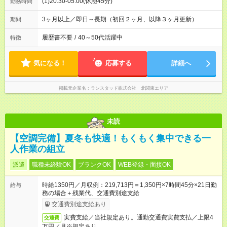
(1)20:30-05:00(休憩45分)
勤務時間
3ヶ月以上／即日～長期（初回２ヶ月、以降３ヶ月更新）
期間
履歴書不要
/
40～50代活躍中
特徴
気になる！
応募する
詳細へ
掲載元企業名
ランスタッド株式会社 北関東エリア
未読
【空調完備】夏冬も快適！もくもく集中できる一
人作業の組立
派遣
職種未経験OK
ブランクOK
WEB登録・面接OK
時給1350円／月収例：219,713円＝1,350円×7時間45分×21日勤
給与
務の場合＋残業代、交通費別途支給
交通費別途支給あり
実費支給／当社規定あり。通勤交通費実費支払／上限4
交通費
万円／月※規定あり