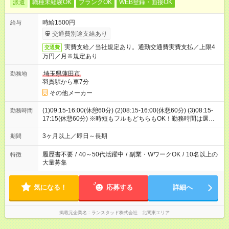
派遣
職種未経験OK
ブランクOK
WEB登録・面接OK
時給1500円
給与
交通費別途支給あり
実費支給／当社規定あり。通勤交通費実費支払／上限4
交通費
万円／月※規定あり
埼玉県蓮田市
勤務地
羽貫駅から車7分
その他メーカー
(1)09:15-16:00(休憩60分) (2)08:15-16:00(休憩60分) (3)08:15-
勤務時間
17:15(休憩60分) ※時短もフルもどちらもOK！勤務時間は選べま
す！お気軽にご相談下さい！
3ヶ月以上／即日～長期
期間
履歴書不要
/
40～50代活躍中
/
副業・WワークOK
/
10名以上の
特徴
大量募集
気になる！
応募する
詳細へ
掲載元企業名
ランスタッド株式会社 北関東エリア