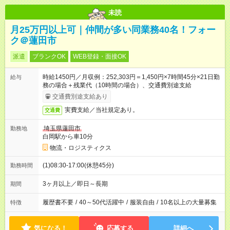
未読
月25万円以上可｜仲間が多い同業務40名！フォー
ク＠蓮田市
派遣
ブランクOK
WEB登録・面接OK
時給1450円／月収例：252,303円＝1,450円×7時間45分×21日勤
給与
務の場合＋残業代（10時間の場合）、交通費別途支給
交通費別途支給あり
実費支給／当社規定あり。
交通費
埼玉県蓮田市
勤務地
白岡駅から車10分
物流・ロジスティクス
(1)08:30-17:00(休憩45分)
勤務時間
3ヶ月以上／即日～長期
期間
履歴書不要
/
40～50代活躍中
/
服装自由
/
10名以上の大量募集
特徴
気になる！
応募する
詳細へ