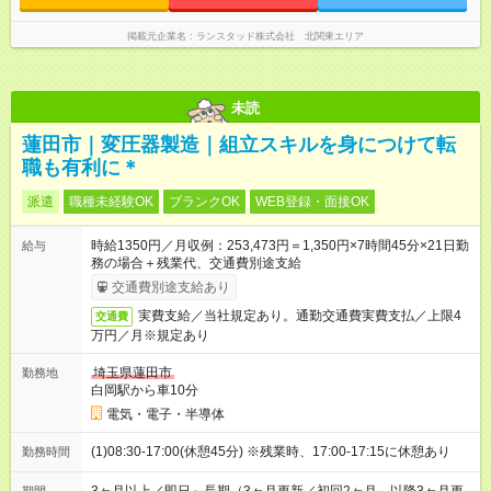
掲載元企業名
ランスタッド株式会社 北関東エリア
未読
蓮田市｜変圧器製造｜組立スキルを身につけて転
職も有利に＊
派遣
職種未経験OK
ブランクOK
WEB登録・面接OK
時給1350円／月収例：253,473円＝1,350円×7時間45分×21日勤
給与
務の場合＋残業代、交通費別途支給
交通費別途支給あり
実費支給／当社規定あり。通勤交通費実費支払／上限4
交通費
万円／月※規定あり
埼玉県蓮田市
勤務地
白岡駅から車10分
電気・電子・半導体
(1)08:30-17:00(休憩45分) ※残業時、17:00-17:15に休憩あり
勤務時間