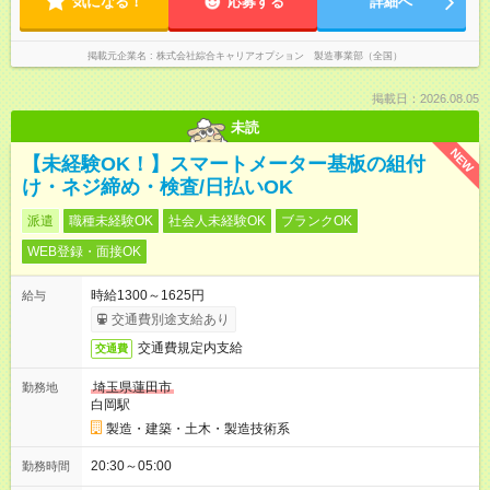
気になる！
応募する
詳細へ
掲載元企業名
株式会社綜合キャリアオプション 製造事業部（全国）
掲載日：2026.08.05
未読
NEW
【未経験OK！】スマートメーター基板の組付
け・ネジ締め・検査/日払いOK
派遣
職種未経験OK
社会人未経験OK
ブランクOK
WEB登録・面接OK
時給1300～1625円
給与
交通費別途支給あり
交通費規定内支給
交通費
埼玉県蓮田市
勤務地
白岡駅
製造・建築・土木・製造技術系
20:30～05:00
勤務時間