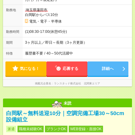
埼玉県蓮田市
勤務地
白岡駅からバス10分
電気・電子・半導体
(1)08:30-17:00(休憩45分)
勤務時間
3ヶ月以上／即日～長期（3ヶ月更新）
期間
履歴書不要
/
40～50代活躍中
特徴
気になる！
応募する
詳細へ
掲載元企業名
ランスタッド株式会社 北関東エリア
未読
白岡駅～無料送迎10分｜空調完備工場30～50cm
設備組立
派遣
職種未経験OK
ブランクOK
WEB登録・面接OK