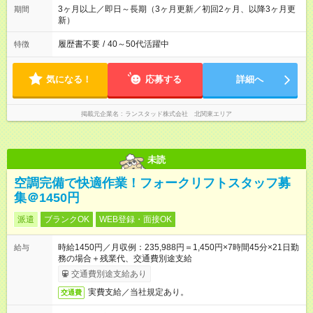
3ヶ月以上／即日～長期（3ヶ月更新／初回2ヶ月、以降3ヶ月更
期間
新）
履歴書不要
/
40～50代活躍中
特徴
気になる！
応募する
詳細へ
掲載元企業名
ランスタッド株式会社 北関東エリア
未読
空調完備で快適作業！フォークリフトスタッフ募
集＠1450円
派遣
ブランクOK
WEB登録・面接OK
時給1450円／月収例：235,988円＝1,450円×7時間45分×21日勤
給与
務の場合＋残業代、交通費別途支給
交通費別途支給あり
実費支給／当社規定あり。
交通費