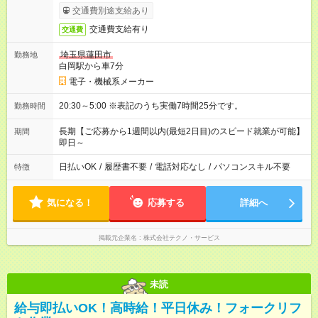
交通費別途支給あり
交通費支給有り
交通費
埼玉県蓮田市
勤務地
白岡駅から車7分
電子・機械系メーカー
20:30～5:00 ※表記のうち実働7時間25分です。
勤務時間
長期【ご応募から1週間以内(最短2日目)のスピード就業が可能】
期間
即日～
日払いOK
/
履歴書不要
/
電話対応なし
/
パソコンスキル不要
特徴
気になる！
応募する
詳細へ
掲載元企業名
株式会社テクノ・サービス
未読
給与即払いOK！高時給！平日休み！フォークリフ