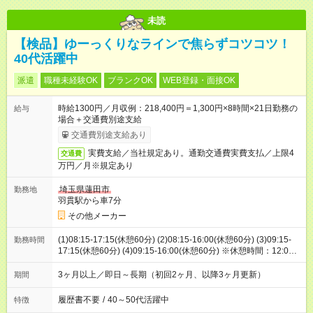
未読
【検品】ゆーっくりなラインで焦らずコツコツ！
40代活躍中
派遣
職種未経験OK
ブランクOK
WEB登録・面接OK
時給1300円／月収例：218,400円＝1,300円×8時間×21日勤務の
給与
場合＋交通費別途支給
交通費別途支給あり
実費支給／当社規定あり。通勤交通費実費支払／上限4
交通費
万円／月※規定あり
埼玉県蓮田市
勤務地
羽貫駅から車7分
その他メーカー
(1)08:15-17:15(休憩60分) (2)08:15-16:00(休憩60分) (3)09:15-
勤務時間
17:15(休憩60分) (4)09:15-16:00(休憩60分) ※休憩時間：12:00-
12:45、15:00:15:15
3ヶ月以上／即日～長期（初回2ヶ月、以降3ヶ月更新）
期間
履歴書不要
/
40～50代活躍中
特徴