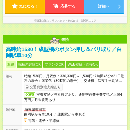
気になる！
応募する
詳細へ
掲載元企業名
ランスタッド株式会社 北関東エリア
未読
高時給1530！成型機のボタン押し＆バリ取り／白
岡駅車10分
派遣
職種未経験OK
ブランクOK
WEB登録・面接OK
時給1530円／月収例：330,336円＝1,530円×7時間45分×21日勤
給与
務の場合＋残業代（30時間の場合）、交通費、深夜手当別途支
給
交通費別途支給あり
実費支給／当社規定あり。通勤交通費実費支払／上限4
交通費
万円／月※規定あり
埼玉県蓮田市
勤務地
白岡駅から車10分
/
蓮田駅から車10分
電気・電子・半導体