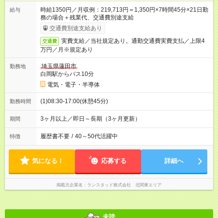
時給1350円／月収例：219,713円＝1,350円×7時間45分×21日勤
給与
務の場合＋残業代、交通費別途支給
交通費別途支給あり
実費支給／当社規定あり。通勤交通費実費支払／上限4
交通費
万円／月※規定あり
埼玉県蓮田市
勤務地
白岡駅からバス10分
電気・電子・半導体
(1)08:30-17:00(休憩45分)
勤務時間
3ヶ月以上／即日～長期（3ヶ月更新）
期間
履歴書不要
/
40～50代活躍中
特徴
気になる！
応募する
詳細へ
掲載元企業名
ランスタッド株式会社 北関東エリア
未読