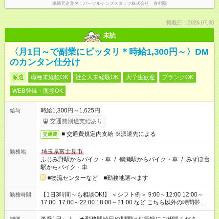
掲載元企業名
パーソルテンプスタッフ株式会社 首都圏
掲載日：2026.07.30
未読
〈月1日～で副業にピッタリ＊時給1,300円～〉DM
のカンタン仕分け
派遣
職種未経験OK
社会人未経験OK
大学生歓迎
ブランクOK
WEB登録・面接OK
時給1,300円～1,625円
給与
交通費別途支給あり
■ 交通費規定内支給 ※派遣先による
交通費
埼玉県富士見市
勤務地
ふじみ野駅からバイク・車
/
鶴瀬駅からバイク・車
/
みずほ台
駅からバイク・車
■物流センターなど ■勤務地選べます
【1日3時間～も相談OK!】 ＜シフト例＞ 9:00～12:00 12:00～
勤務時間
17:00 17:00～22:00 18:00～21:00 など こちら以外の時間帯も
お気軽にご相談ください！