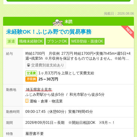
掲載日：2026.08.06
未読
NEW
未経験OK！ふじみ野での貿易事務
派遣
職種未経験OK
ブランクOK
WEB登録・面接OK
時給1700円 月収例 27万円 時給1700円×実働7h45m×週5日×4
給与
週+残業5h ※月収例を保証するものではありません。※給与即受
取りサービス利用可（利用条件有）
交通費別途支給あり
1ヶ月3万円を上限として実費支給
交通費
25～30万円
月収例
埼玉県富士見市
勤務地
ふじみ野駅から徒歩5分
/
和光市駅から徒歩5分
運輸・倉庫・物流業
09:00-17:45（休憩60分）実働7時間45分
勤務時間
2026年09月01日～長期 ※開始日相談OK ※9月～！
期間
履歴書不要
特徴