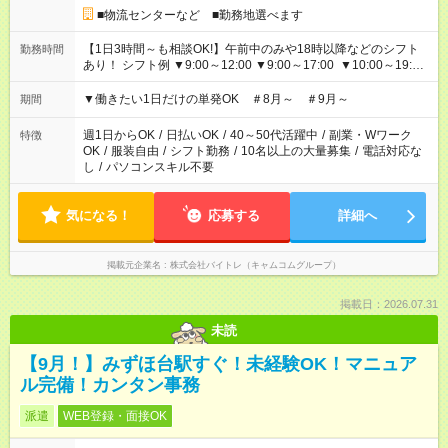
■物流センターなど ■勤務地選べます
【1日3時間～も相談OK!】午前中のみや18時以降などのシフト
勤務時間
あり！ シフト例 ▼9:00～12:00 ▼9:00～17:00 ▼10:00～19:00
▼18:00～21:00
▼働きたい1日だけの単発OK ＃8月～ ＃9月～
期間
週1日からOK
/
日払いOK
/
40～50代活躍中
/
副業・Wワーク
特徴
OK
/
服装自由
/
シフト勤務
/
10名以上の大量募集
/
電話対応な
し
/
パソコンスキル不要
気になる！
応募する
詳細へ
掲載元企業名
株式会社バイトレ（キャムコムグループ）
掲載日：2026.07.31
未読
【9月！】みずほ台駅すぐ！未経験OK！マニュア
ル完備！カンタン事務
派遣
WEB登録・面接OK