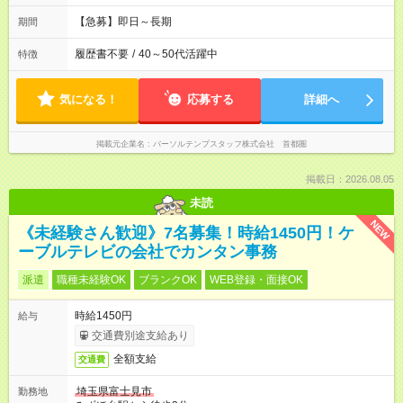
【急募】即日～長期
期間
履歴書不要
/
40～50代活躍中
特徴
気になる！
応募する
詳細へ
掲載元企業名
パーソルテンプスタッフ株式会社 首都圏
掲載日：2026.08.05
未読
NEW
《未経験さん歓迎》7名募集！時給1450円！ケ
ーブルテレビの会社でカンタン事務
派遣
職種未経験OK
ブランクOK
WEB登録・面接OK
時給1450円
給与
交通費別途支給あり
全額支給
交通費
埼玉県富士見市
勤務地