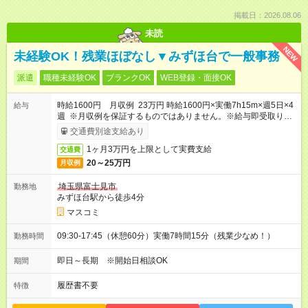
掲載日：2026.08.06
未読
NEW
未経験OK！残業ほぼなし▼みずほ台で一般事務
派遣
職種未経験OK
ブランクOK
WEB登録・面接OK
時給1600円 月収例 23万円 時給1600円×実働7h15m×週5日×4
給与
週 ※月収例を保証するものではありません。※給与即受取りサ
ービス利用可（利用条件有）
交通費別途支給あり
1ヶ月3万円を上限として実費支給
交通費
20～25万円
月収例
埼玉県富士見市
勤務地
みずほ台駅から徒歩4分
マスコミ
09:30-17:45（休憩60分）実働7時間15分（残業少なめ！）
勤務時間
即日～長期 ※開始日相談OK
期間
履歴書不要
特徴