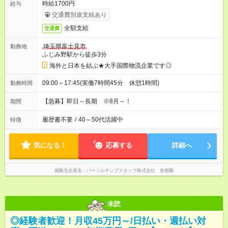
時給1700円
給与
交通費別途支給あり
全額支給
交通費
埼玉県富士見市
勤務地
ふじみ野駅から徒歩3分
海外と日本を結ぶ★大手国際物流企業です◎
09:00～17:45(実働7時間45分 休憩1時間)
勤務時間
【急募】即日～長期 ※8月～！
期間
履歴書不要
/
40～50代活躍中
特徴
気になる！
応募する
詳細へ
掲載元企業名
パーソルテンプスタッフ株式会社 首都圏
未読
◎経験者歓迎！月収45万円～/日払い・週払い対