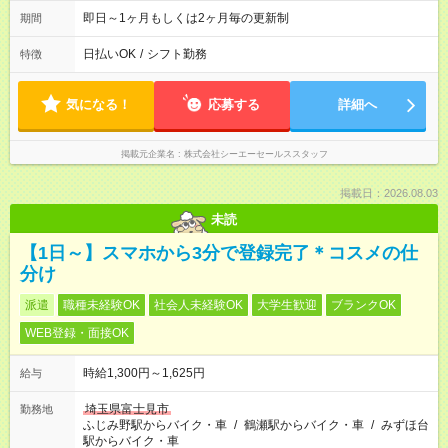
11:00～20:30（遅番）11:30～21:30
即日～1ヶ月もしくは2ヶ月毎の更新制
期間
日払いOK
/
シフト勤務
特徴
気になる！
応募する
詳細へ
掲載元企業名
株式会社シーエーセールススタッフ
掲載日：2026.08.03
未読
【1日～】スマホから3分で登録完了＊コスメの仕
分け
派遣
職種未経験OK
社会人未経験OK
大学生歓迎
ブランクOK
WEB登録・面接OK
時給1,300円～1,625円
給与
埼玉県富士見市
勤務地
ふじみ野駅からバイク・車
/
鶴瀬駅からバイク・車
/
みずほ台
駅からバイク・車