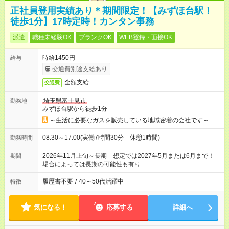
正社員登用実績あり＊期間限定！【みずほ台駅！
徒歩1分】17時定時！カンタン事務
派遣
職種未経験OK
ブランクOK
WEB登録・面接OK
時給1450円
給与
交通費別途支給あり
全額支給
交通費
埼玉県富士見市
勤務地
みずほ台駅から徒歩1分
～生活に必要なガスを販売している地域密着の会社です～
08:30～17:00(実働7時間30分 休憩1時間)
勤務時間
2026年11月上旬～長期 想定では2027年5月または6月まで！
期間
場合によっては長期の可能性も有り
履歴書不要
/
40～50代活躍中
特徴
気になる！
応募する
詳細へ