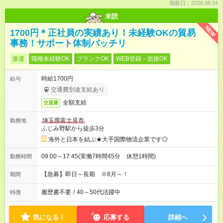
掲載日：2026.08.04
未読
NEW
1700円＊正社員の実績あり！未経験OKの貿易
事務！サポート体制バッチリ
派遣
職種未経験OK
ブランクOK
WEB登録・面接OK
時給1700円
給与
交通費別途支給あり
全額支給
交通費
埼玉県富士見市
勤務地
ふじみ野駅から徒歩3分
海外と日本を結ぶ★大手国際物流企業です◎
09:00～17:45(実働7時間45分 休憩1時間)
勤務時間
【急募】即日～長期 ※8月～！
期間
履歴書不要
/
40～50代活躍中
特徴
気になる！
応募する
詳細へ