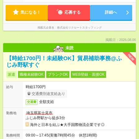
気になる！
応募する
詳細へ
掲載元企業名
株式会社リクルートスタッフィング
掲載日：2026.08.06
未読
NEW
【時給1700円！未経験OK】貿易補助事務@ふ
じみ野駅すぐ
派遣
職種未経験OK
ブランクOK
WEB登録・面接OK
時給1700円
給与
交通費別途支給あり
全額支給
交通費
埼玉県富士見市
勤務地
ふじみ野駅から徒歩3分
海外と日本を結ぶ★大手国際物流企業です◎
09:00～17:45(実働7時間45分 休憩1時間)
勤務時間