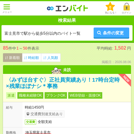
0
メニュー
気になる！
ログイン
検索結果
条件の変更
富士見市で駅から徒歩5分以内のバイト一覧
85
1,502
件中
1
～
50
件表示
平均時給:
円
新着順
時給順
人気順
掲載日：2026.08.06
未読
NEW
〈みずほ台すぐ〉正社員実績あり！17時台定時
×残業ほぼナシ＊事務
派遣
職種未経験OK
ブランクOK
WEB登録・面接OK
時給1450円
給与
交通費別途支給あり
全額支給
交通費
埼玉県富士見市
勤務地