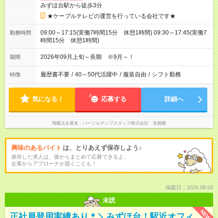
みずほ台駅から徒歩3分
★ケーブルテレビの運営を行っている会社です★
09:00～17:15(実働7時間15分 休憩1時間) 09:30～17:45(実働7
勤務時間
時間15分 休憩1時間)
2026年09月上旬～長期 ※9月～！
期間
履歴書不要
/
40～50代活躍中
/
服装自由
/
シフト勤務
特徴
気になる！
応募する
詳細へ
掲載元企業名
パーソルテンプスタッフ株式会社 首都圏
興味のあるバイト
は、とりあえず保存しよう♪
保存した求人は、後からまとめて応募できるよ。
企業からアプローチが届くことも！
掲載日：2026.08.06
未読
NEW
正社員登用実績あり＊＼みずほ台！駅近オフィ