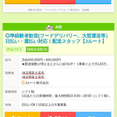
掲載元企業名
パーソルテンプスタッフ株式会社 首都圏
未読
◎準経験者歓迎(フードデリバリー、大型運送等）
日払い・週払い対応！配送スタッフ【Jルート】
アルバイト
職種未経験OK
月給400,000円～600,000円
給与
★配達個数が増えるとさらに給与UP！ 1番稼ぐ人で月120万ほ
ど！ ・主要都市エリア 月収55万円／週5日稼働 月収65万~112
万円／週6日稼働 ・地方郊外エリア 月収40万円／週5日稼働 月
埼玉県富士見市
勤務地
収40万円~50万円／週6日稼働 ＜モデルイメージ＞ ■月収50万
埼玉県富士見市
円 (27歳男性/江東区在住)※元建築関係 1日150個配達×25日勤務
Jルート株式会社
(日休み) ■月収80万円(43歳男性/墨田区在住)※元営業 1日200個
配達×25日勤務(月休み) 【試用期間】試用期間なし
シフト制
勤務時間
1日あたりの実働時間：最大8時間/日 8:00～20:00（シフト制/実
働8時間） ※週5日勤務（場所次第では週4も有り） ※配達状況に
よって時間外での勤務可能性有り ※案件により多少の前後あり
日払いOK / 10名以上の大量募集
特徴
※配達が完了次第、帰社OKです