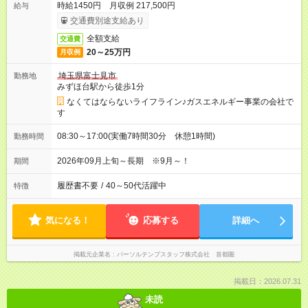
時給1450円 月収例 217,500円
給与
交通費別途支給あり
全額支給
交通費
20～25万円
月収例
埼玉県富士見市
勤務地
みずほ台駅から徒歩1分
なくてはならないライフライン♪ガスエネルギー事業の会社で
す
08:30～17:00(実働7時間30分 休憩1時間)
勤務時間
2026年09月上旬～長期 ※9月～！
期間
履歴書不要
/
40～50代活躍中
特徴
気になる！
応募する
詳細へ
掲載元企業名
パーソルテンプスタッフ株式会社 首都圏
掲載日：2026.07.31
未読