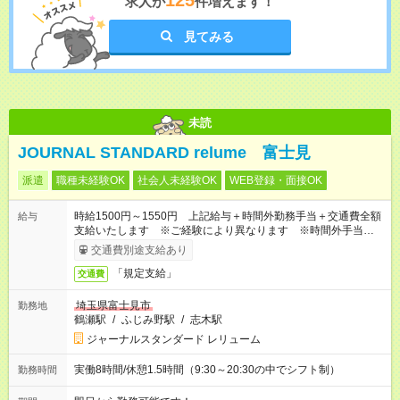
125
求人が
件増えます！
見てみる
未読
JOURNAL STANDARD relume 富士見
派遣
職種未経験OK
社会人未経験OK
WEB登録・面接OK
時給1500円～1550円 上記給与＋時間外勤務手当＋交通費全額
給与
支給いたします ※ご経験により異なります ※時間外手当はお
時給の1.25倍です！
交通費別途支給あり
「規定支給」
交通費
埼玉県富士見市
勤務地
鶴瀬駅
/
ふじみ野駅
/
志木駅
ジャーナルスタンダード レリューム
実働8時間/休憩1.5時間（9:30～20:30の中でシフト制）
勤務時間