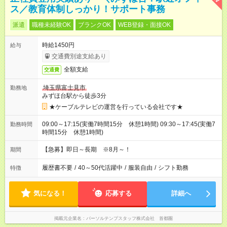
ス／教育体制しっかり！サポート事務
派遣
職種未経験OK
ブランクOK
WEB登録・面接OK
時給1450円
給与
交通費別途支給あり
全額支給
交通費
埼玉県富士見市
勤務地
みずほ台駅から徒歩3分
★ケーブルテレビの運営を行っている会社です★
09:00～17:15(実働7時間15分 休憩1時間) 09:30～17:45(実働7
勤務時間
時間15分 休憩1時間)
【急募】即日～長期 ※8月～！
期間
履歴書不要
/
40～50代活躍中
/
服装自由
/
シフト勤務
特徴
気になる！
応募する
詳細へ
掲載元企業名
パーソルテンプスタッフ株式会社 首都圏