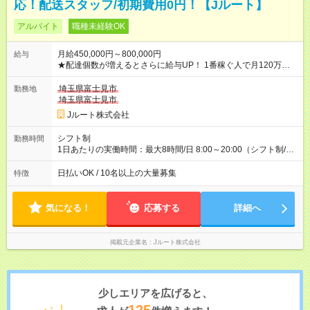
応！配送スタッフ/初期費用0円！【Jルート】
アルバイト
職種未経験OK
月給450,000円～800,000円
給与
★配達個数が増えるとさらに給与UP！ 1番稼ぐ人で月120万ほ
ど！ ・主要都市エリア 月収55万円／週5日稼働 月収65万~112
万円／週6日稼働 ・地方郊外エリア 月収40万円／週5日稼働 月
埼玉県富士見市
勤務地
収40万円~50万円／週6日稼働 ＜モデルイメージ＞ ■月収50万
埼玉県富士見市
円 (27歳男性/江東区在住)※元建築関係 1日150個配達×25日勤務
Jルート株式会社
(日休み) ■月収80万円(43歳男性/墨田区在住)※元営業 1日200個
配達×25日勤務(月休み) 【試用期間】試用期間なし
シフト制
勤務時間
1日あたりの実働時間：最大8時間/日 8:00～20:00（シフト制/実
働8時間） ※週5日勤務（場所次第では週4も有り） ※配達状況に
よって時間外での勤務可能性有り ※案件により多少の前後あり
日払いOK / 10名以上の大量募集
特徴
※配達が完了次第、帰社OKです
気になる！
応募する
詳細へ
掲載元企業名
Jルート株式会社
少しエリアを広げると、