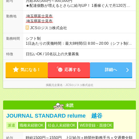
月給300,000円～500,000円
給与
★配達個数が増えるとさらに給与UP！ 1番稼ぐ人で月120万ほ
ど！ ・主要都市エリア 月収55万円／週5日稼働 月収65万~112
万円／週6日稼働 ・地方郊外エリア 月収40万円／週5日稼働 月
埼玉県富士見市
勤務地
収40万円~50万円／週6日稼働 ＜モデルイメージ＞ ■月収50万
埼玉県富士見市
円 (27歳男性/江東区在住)※元建築関係 1日150個配達×25日勤務
JCSロジスコ株式会社
(日休み) ■月収80万円(43歳男性/墨田区在住)※元営業 1日200個
配達×25日勤務(月休み) 【試用期間】試用期間なし
シフト制
勤務時間
1日あたりの実働時間：最大8時間/日 8:00～20:00（シフト制/実
働8時間） ※週5日勤務（場所次第では週4も有り） ※配達状況に
よって時間外での勤務可能性有り ※案件により多少の前後あり
日払いOK / 10名以上の大量募集
特徴
※配達が完了次第、帰社OKです
気になる！
応募する
詳細へ
掲載元企業名
JCSロジスコ株式会社
未読
JOURNAL STANDARD relume 越谷
派遣
職種未経験OK
社会人未経験OK
WEB登録・面接OK
時給1500円～1550円 上記給与＋時間外勤務手当＋交通費全額
給与