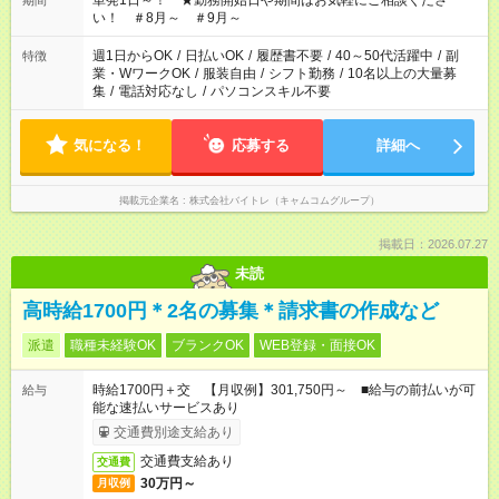
単発1日～！ ★勤務開始日や期間はお気軽にご相談くださ
期間
い！ ＃8月～ ＃9月～
週1日からOK
/
日払いOK
/
履歴書不要
/
40～50代活躍中
/
副
特徴
業・WワークOK
/
服装自由
/
シフト勤務
/
10名以上の大量募
集
/
電話対応なし
/
パソコンスキル不要
気になる！
応募する
詳細へ
掲載元企業名
株式会社バイトレ（キャムコムグループ）
掲載日：2026.07.27
未読
高時給1700円＊2名の募集＊請求書の作成など
派遣
職種未経験OK
ブランクOK
WEB登録・面接OK
時給1700円＋交 【月収例】301,750円～ ■給与の前払いが可
給与
能な速払いサービスあり
交通費別途支給あり
交通費支給あり
交通費
30万円～
月収例