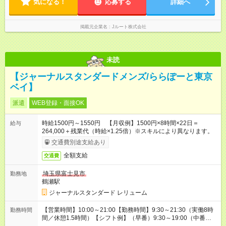
気になる！
応募する
詳細へ
掲載元企業名
Jルート株式会社
未読
【ジャーナルスタンダードメンズ/ららぽーと東京
ベイ】
派遣
WEB登録・面接OK
時給1500円～1550円 【月収例】1500円×8時間×22日＝
給与
264,000＋残業代（時給×1.25倍）※スキルにより異なります。
交通費別途支給あり
全額支給
交通費
埼玉県富士見市
勤務地
鶴瀬駅
ジャーナルスタンダード レリューム
【営業時間】10:00～21:00【勤務時間】9:30～21:30（実働8時
勤務時間
間／休憩1.5時間）【シフト例】（早番）9:30～19:00（中番）