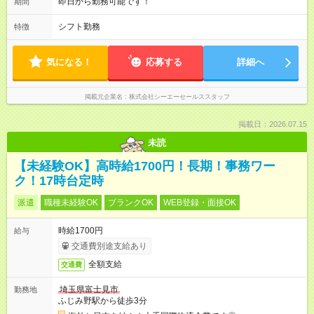
即日から勤務可能です！
期間
シフト勤務
特徴
気になる！
応募する
詳細へ
掲載元企業名
株式会社シーエーセールススタッフ
掲載日：2026.07.15
未読
【未経験OK】高時給1700円！長期！事務ワー
ク！17時台定時
派遣
職種未経験OK
ブランクOK
WEB登録・面接OK
時給1700円
給与
交通費別途支給あり
全額支給
交通費
埼玉県富士見市
勤務地
ふじみ野駅から徒歩3分