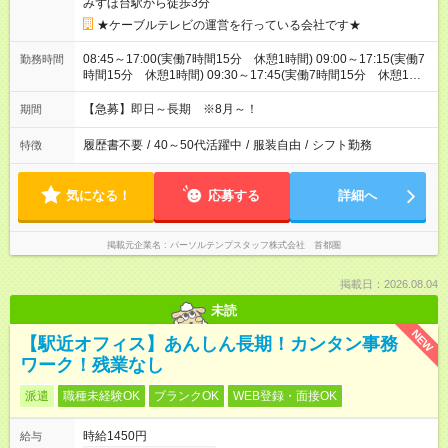
みずほ台駅から徒歩3分
★ケーブルテレビの運営を行っている会社です★
08:45～17:00(実働7時間15分 休憩1時間) 09:00～17:15(実働7
勤務時間
時間15分 休憩1時間) 09:30～17:45(実働7時間15分 休憩1時
間) ※11:45～20:00：週1回程度遅番あります(在宅勤務OK) ※配
属チームにより
【急募】即日～長期 ※8月～！
期間
履歴書不要
/
40～50代活躍中
/
服装自由
/
シフト勤務
特徴
気になる！
応募する
詳細へ
掲載元企業名
パーソルテンプスタッフ株式会社 首都圏
掲載日：2026.08.04
未読
NEW
【駅近オフィス】あんしん長期！カンタン事務
ワーク！残業なし
派遣
職種未経験OK
ブランクOK
WEB登録・面接OK
時給1450円
給与