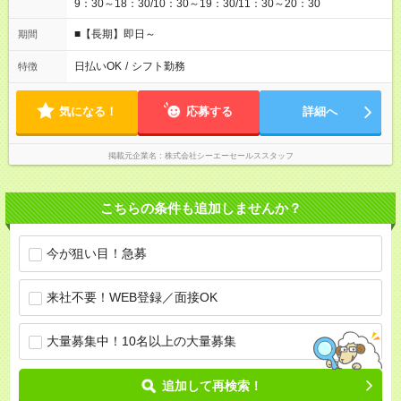
9：30～18：30/10：30～19：30/11：30～20：30
■【長期】即日～
期間
日払いOK
/
シフト勤務
特徴
気になる！
応募する
詳細へ
掲載元企業名
株式会社シーエーセールススタッフ
こちらの条件も追加しませんか？
今が狙い目！急募
来社不要！WEB登録／面接OK
大量募集中！10名以上の大量募集
追加して再検索！