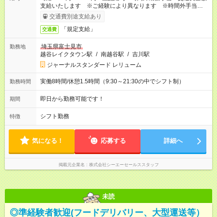
支給いたします ※ご経験により異なります ※時間外手当はお
時給の1.25倍です！
交通費別途支給あり
「規定支給」
交通費
埼玉県富士見市
勤務地
越谷レイクタウン駅
/
南越谷駅
/
吉川駅
ジャーナルスタンダード レリューム
実働8時間/休憩1.5時間（9:30～21:30の中でシフト制）
勤務時間
即日から勤務可能です！
期間
シフト勤務
特徴
気になる！
応募する
詳細へ
掲載元企業名
株式会社シーエーセールススタッフ
未読
◎準経験者歓迎(フードデリバリー、大型運送等）