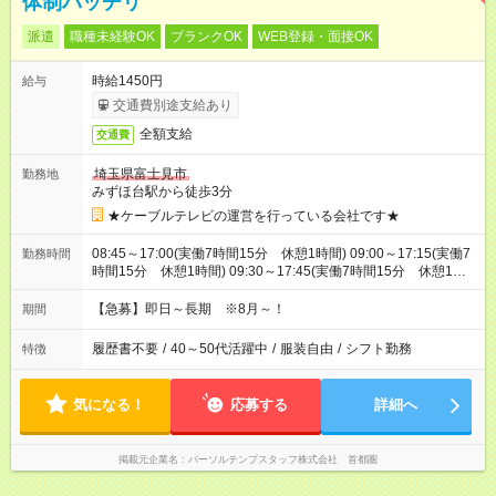
体制バッチリ
派遣
職種未経験OK
ブランクOK
WEB登録・面接OK
時給1450円
給与
交通費別途支給あり
全額支給
交通費
埼玉県富士見市
勤務地
みずほ台駅から徒歩3分
★ケーブルテレビの運営を行っている会社です★
08:45～17:00(実働7時間15分 休憩1時間) 09:00～17:15(実働7
勤務時間
時間15分 休憩1時間) 09:30～17:45(実働7時間15分 休憩1時
間) ※11:45～20:00：週1回程度遅番あります(在宅勤務OK) ※配
属チームにより
【急募】即日～長期 ※8月～！
期間
履歴書不要
/
40～50代活躍中
/
服装自由
/
シフト勤務
特徴
気になる！
応募する
詳細へ
掲載元企業名
パーソルテンプスタッフ株式会社 首都圏