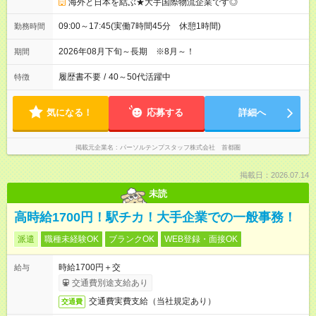
海外と日本を結ぶ★大手国際物流企業です◎
09:00～17:45(実働7時間45分 休憩1時間)
勤務時間
2026年08月下旬～長期 ※8月～！
期間
履歴書不要
/
40～50代活躍中
特徴
気になる！
応募する
詳細へ
掲載元企業名
パーソルテンプスタッフ株式会社 首都圏
掲載日：2026.07.14
未読
高時給1700円！駅チカ！大手企業での一般事務！
派遣
職種未経験OK
ブランクOK
WEB登録・面接OK
時給1700円＋交
給与
交通費別途支給あり
交通費実費支給（当社規定あり）
交通費