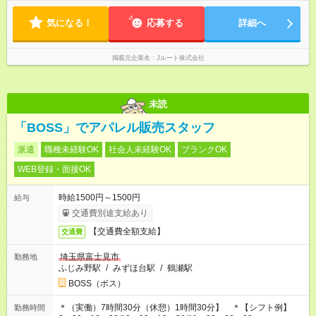
気になる！
応募する
詳細へ
掲載元企業名
Jルート株式会社
未読
「BOSS」でアパレル販売スタッフ
派遣
職種未経験OK
社会人未経験OK
ブランクOK
WEB登録・面接OK
時給1500円～1500円
給与
交通費別途支給あり
【交通費全額支給】
交通費
埼玉県富士見市
勤務地
ふじみ野駅
/
みずほ台駅
/
鶴瀬駅
BOSS（ボス）
＊（実働）7時間30分（休憩）1時間30分】 ＊【シフト例】
勤務時間