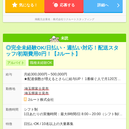
気になる！
応募する
詳細へ
掲載元企業名
株式会社リクルートスタッフィング
未読
◎完全未経験OK/日払い・週払い対応！配送スタ
ッフ/初期費用0円！【Jルート】
アルバイト
職種未経験OK
月給300,000円～500,000円
給与
★配達個数が増えるとさらに給与UP！ 1番稼ぐ人で月120万ほ
ど！ ・主要都市エリア 月収55万円／週5日稼働 月収65万~112
万円／週6日稼働 ・地方郊外エリア 月収40万円／週5日稼働 月
埼玉県富士見市
勤務地
収40万円~50万円／週6日稼働 ＜モデルイメージ＞ ■月収50万
埼玉県富士見市
円 (27歳男性/江東区在住)※元建築関係 1日150個配達×25日勤務
Jルート株式会社
(日休み) ■月収80万円(43歳男性/墨田区在住)※元営業 1日200個
配達×25日勤務(月休み) 【試用期間】試用期間なし
シフト制
勤務時間
1日あたりの実働時間：最大8時間/日 8:00～20:00（シフト制/実
働8時間） ※週5日勤務（場所次第では週4も有り） ※配達状況に
よって時間外での勤務可能性有り ※案件により多少の前後あり
日払いOK / 10名以上の大量募集
特徴
※配達が完了次第、帰社OKです