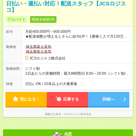
日払い・週払い対応！配送スタッフ【JCSロジス
コ】
アルバイト
職種未経験OK
月給400,000円～600,000円
給与
★配達個数が増えるとさらに給与UP！ 1番稼ぐ人で月120万ほ
ど！ ・主要都市エリア 月収55万円／週5日稼働 月収65万~112
万円／週6日稼働 ・地方郊外エリア 月収40万円／週5日稼働 月
埼玉県富士見市
勤務地
収40万円~50万円／週6日稼働 ＜モデルイメージ＞ ■月収50万
埼玉県富士見市
円 (27歳男性/江東区在住)※元建築関係 1日150個配達×25日勤務
JCSロジスコ株式会社
(日休み) ■月収80万円(43歳男性/墨田区在住)※元営業 1日200個
配達×25日勤務(月休み) 【試用期間】試用期間なし
シフト制
勤務時間
1日あたりの実働時間：最大8時間/日 8:00～20:00（シフト制/実
働8時間） ※週5日勤務（場所次第では週4も有り） ※配達状況に
よって時間外での勤務可能性有り ※案件により多少の前後あり
日払いOK / 10名以上の大量募集
特徴
※配達が完了次第、帰社OKです
気になる！
応募する
詳細へ
掲載元企業名
JCSロジスコ株式会社
未読