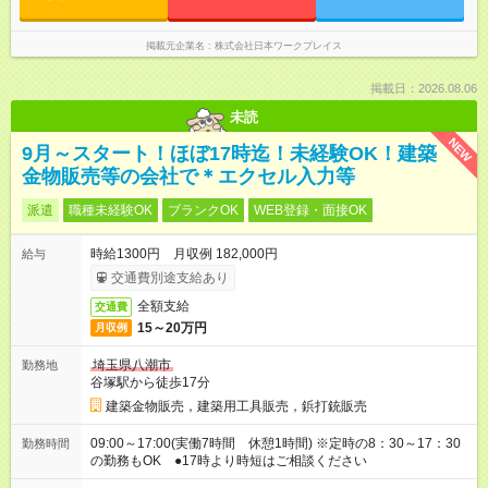
掲載元企業名
株式会社日本ワークプレイス
掲載日：2026.08.06
未読
NEW
9月～スタート！ほぼ17時迄！未経験OK！建築
金物販売等の会社で＊エクセル入力等
派遣
職種未経験OK
ブランクOK
WEB登録・面接OK
時給1300円 月収例 182,000円
給与
交通費別途支給あり
全額支給
交通費
15～20万円
月収例
埼玉県八潮市
勤務地
谷塚駅から徒歩17分
建築金物販売，建築用工具販売，鋲打銃販売
09:00～17:00(実働7時間 休憩1時間) ※定時の8：30～17：30
勤務時間
の勤務もOK ●17時より時短はご相談ください