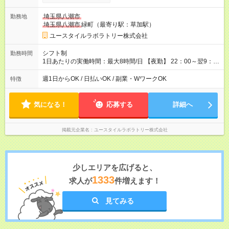
間×4回=5万8,560円 週3回勤務の場合：1,830円×8時間×12回
=17万5,680円 【試用期間】試用期間あり 試用期間の長さ：2ヶ
埼玉県八潮市
勤務地
月 ※ 雇用形態と給与に、本採用時と異なる部分があります。 雇
埼玉県八潮市
緑町（最寄り駅：草加駅）
用形態：本採用時と同じです。 給与：時給 1,660円以上
ユースタイルラボラトリー株式会社
シフト制
勤務時間
1日あたりの実働時間：最大8時間/日 【夜勤】 22：00～翌9：
00 ※週1日～OK ／ 夜勤専従 ＊＊ 勤務時間例 ＊＊ ■22時か
ら翌7時 ■23時から翌8時 ■24時から翌9時 など ※上記の時間
週1日からOK / 日払いOK / 副業・WワークOK
特徴
内で8時間勤務（休憩1時間）ご利用者様により、時間は異なり
ます。 ※曜日固定（毎週同じ曜日での勤務となります）
気になる！
応募する
詳細へ
掲載元企業名
ユースタイルラボラトリー株式会社
少しエリアを広げると、
1333
求人が
件増えます！
見てみる