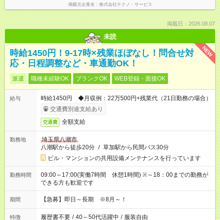
掲載元企業名
株式会社テクノ・サービス
掲載日：2026.08.07
未読
NEW
時給1450円！9-17時×残業ほぼなし！問合せ対
応・日程調整など・車通勤OK！
派遣
職種未経験OK
ブランクOK
WEB登録・面接OK
時給1450円 ◆月収例：22万500円+残業代（21日勤務の場合）
給与
交通費別途支給あり
全額支給
交通費
埼玉県八潮市
勤務地
八潮駅から徒歩20分
/
草加駅から民間バス30分
ビル・マンションの共用設備メンテナンスを行っています
09:00～17:00(実働7時間 休憩1時間) ※～18：00までの勤務が
勤務時間
できる方も歓迎です
【急募】即日～長期 ※8月～！
期間
履歴書不要
/
40～50代活躍中
/
服装自由
特徴