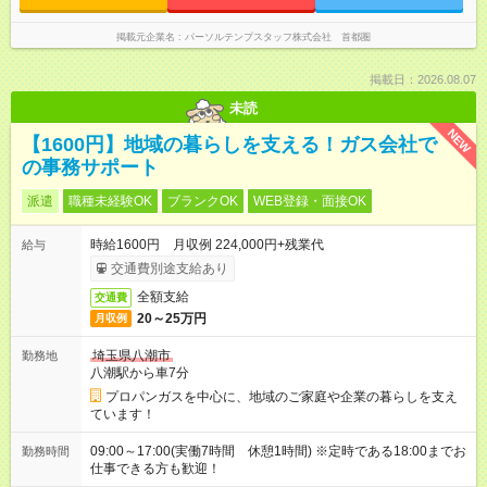
掲載元企業名
パーソルテンプスタッフ株式会社 首都圏
掲載日：2026.08.07
未読
NEW
【1600円】地域の暮らしを支える！ガス会社で
の事務サポート
派遣
職種未経験OK
ブランクOK
WEB登録・面接OK
時給1600円 月収例 224,000円+残業代
給与
交通費別途支給あり
全額支給
交通費
20～25万円
月収例
埼玉県八潮市
勤務地
八潮駅から車7分
プロパンガスを中心に、地域のご家庭や企業の暮らしを支え
ています！
09:00～17:00(実働7時間 休憩1時間) ※定時である18:00までお
勤務時間
仕事できる方も歓迎！