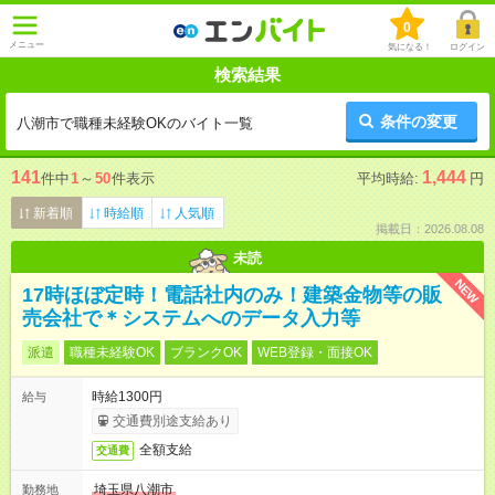
0
メニュー
気になる！
ログイン
検索結果
条件の変更
八潮市で職種未経験OKのバイト一覧
141
1,444
件中
1
～
50
件表示
平均時給:
円
新着順
時給順
人気順
掲載日：2026.08.08
未読
NEW
17時ほぼ定時！電話社内のみ！建築金物等の販
売会社で＊システムへのデータ入力等
派遣
職種未経験OK
ブランクOK
WEB登録・面接OK
時給1300円
給与
交通費別途支給あり
全額支給
交通費
埼玉県八潮市
勤務地