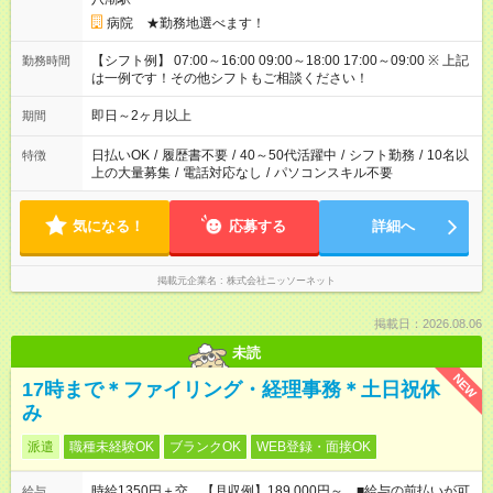
病院 ★勤務地選べます！
【シフト例】 07:00～16:00 09:00～18:00 17:00～09:00 ※ 上記
勤務時間
は一例です！その他シフトもご相談ください！
即日～2ヶ月以上
期間
日払いOK
/
履歴書不要
/
40～50代活躍中
/
シフト勤務
/
10名以
特徴
上の大量募集
/
電話対応なし
/
パソコンスキル不要
気になる！
応募する
詳細へ
掲載元企業名
株式会社ニッソーネット
掲載日：2026.08.06
未読
NEW
17時まで＊ファイリング・経理事務＊土日祝休
み
派遣
職種未経験OK
ブランクOK
WEB登録・面接OK
時給1350円＋交 【月収例】189,000円～ ■給与の前払いが可
給与