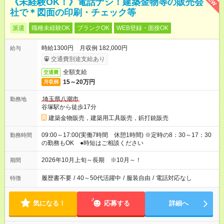
《未経験OK！》電話ナシ！建築金物等の販売会
社で＊図面の印刷・チェック等
派遣
職種未経験OK
ブランクOK
WEB登録・面接OK
時給1300円 月収例 182,000円
給与
交通費別途支給あり
全額支給
交通費
15～20万円
月収例
埼玉県八潮市
勤務地
谷塚駅から徒歩17分
建築金物販売，建築用工具販売，鋲打銃販売
09:00～17:00(実働7時間 休憩1時間) ※定時の8：30～17：30
勤務時間
の勤務もOK ●時短はご相談ください
2026年10月上旬～長期 ※10月～！
期間
履歴書不要
/
40～50代活躍中
/
服装自由
/
電話対応なし
特徴
気になる！
応募する
詳細へ