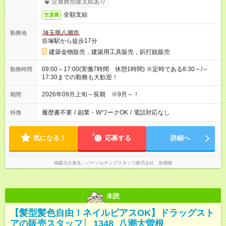
交通費別途支給あり
全額支給
交通費
埼玉県八潮市
勤務地
谷塚駅から徒歩17分
建築金物販売，建築用工具販売，鋲打銃販売
09:00～17:00(実働7時間 休憩1時間) ※定時である8:30～/～
勤務時間
17:30までの勤務も大歓迎！
2026年09月上旬～長期 ※9月～！
期間
履歴書不要
/
副業・WワークOK
/
電話対応なし
特徴
気になる！
応募する
詳細へ
掲載元企業名
パーソルテンプスタッフ株式会社 首都圏
未読
【髪型髪色自由！ネイルピアスOK】ドラッグスト
アの販売スタッフ│_1348_八潮大曽根