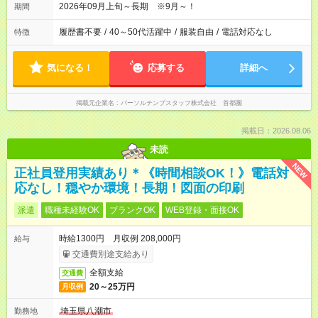
2026年09月上旬～長期 ※9月～！
期間
履歴書不要
/
40～50代活躍中
/
服装自由
/
電話対応なし
特徴
気になる！
応募する
詳細へ
掲載元企業名
パーソルテンプスタッフ株式会社 首都圏
掲載日：2026.08.06
未読
NEW
正社員登用実績あり＊《時間相談OK！》電話対
応なし！穏やか環境！長期！図面の印刷
派遣
職種未経験OK
ブランクOK
WEB登録・面接OK
時給1300円 月収例 208,000円
給与
交通費別途支給あり
全額支給
交通費
20～25万円
月収例
埼玉県八潮市
勤務地