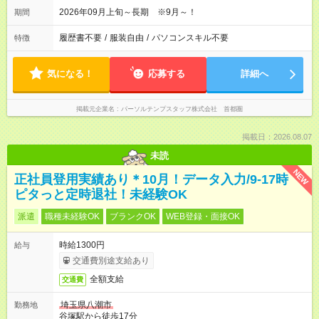
2026年09月上旬～長期 ※9月～！
期間
履歴書不要
/
服装自由
/
パソコンスキル不要
特徴
気になる！
応募する
詳細へ
掲載元企業名
パーソルテンプスタッフ株式会社 首都圏
掲載日：2026.08.07
未読
NEW
正社員登用実績あり＊10月！データ入力/9-17時
ピタっと定時退社！未経験OK
派遣
職種未経験OK
ブランクOK
WEB登録・面接OK
時給1300円
給与
交通費別途支給あり
全額支給
交通費
埼玉県八潮市
勤務地
谷塚駅から徒歩17分