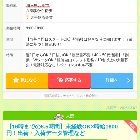
埼玉県八潮市
勤務地
八潮駅から徒歩
大手物流企業
9:00-18:00
勤務時間
【急募＊即日スタートOK】登録後は好きな時に働けます！（業
期間
法に基づく規定あり）
週1日からOK
/
日払いOK
/
履歴書不要
/
40～50代活躍中
/
副
特徴
業・WワークOK
/
服装自由
/
シフト勤務
/
10名以上の大量募
集
/
電話対応なし
/
パソコンスキル不要
気になる！
応募する
詳細へ
掲載元企業名
テイケイネクスト株式会社
掲載日：2026.08.07
未読
NEW
【16時までの6.5時間】未経験OK×時給1600
円！出荷・入荷データ管理など