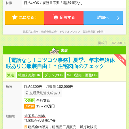
日払いOK
/
履歴書不要
/
電話対応なし
特徴
気になる！
応募する
詳細へ
掲載元企業名
株式会社綜合キャリアオプション 製造事業部（全国）
掲載日：2026.08.06
未読
NEW
【電話なし！コツコツ事務】夏季、年末年始休
暇あり〇服装自由！＊住宅図面のチェック
派遣
職種未経験OK
ブランクOK
WEB登録・面接OK
時給1300円 月収例 182,000円
給与
交通費別途支給あり
全額支給
交通費
15～20万円
月収例
埼玉県八潮市
勤務地
谷塚駅から徒歩17分
建築金物販売，建築用工具販売，鋲打銃販売