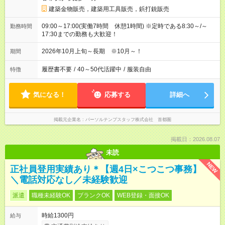
建築金物販売，建築用工具販売，鋲打銃販売
09:00～17:00(実働7時間 休憩1時間) ※定時である8:30～/～
勤務時間
17:30までの勤務も大歓迎！
2026年10月上旬～長期 ※10月～！
期間
履歴書不要
/
40～50代活躍中
/
服装自由
特徴
気になる！
応募する
詳細へ
掲載元企業名
パーソルテンプスタッフ株式会社 首都圏
掲載日：2026.08.07
未読
NEW
正社員登用実績あり＊【週4日×こつこつ事務】
＼電話対応なし／未経験歓迎
派遣
職種未経験OK
ブランクOK
WEB登録・面接OK
時給1300円
給与