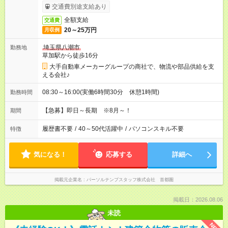
交通費別途支給あり
全額支給
交通費
20～25万円
月収例
埼玉県八潮市
勤務地
草加駅から徒歩16分
大手自動車メーカーグループの商社で、物流や部品供給を支
える会社♪
08:30～16:00(実働6時間30分 休憩1時間)
勤務時間
【急募】即日～長期 ※8月～！
期間
履歴書不要
/
40～50代活躍中
/
パソコンスキル不要
特徴
気になる！
応募する
詳細へ
掲載元企業名
パーソルテンプスタッフ株式会社 首都圏
掲載日：2026.08.06
未読
NEW