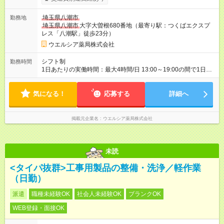
り （大学生は＋20円） 試用期間あり：入社日から3ヶ月間／本
採用と待遇は変わりません。 【試用期間】試用期間あり 試用期
埼玉県八潮市
勤務地
間の長さ：3ヶ月 雇用形態、給与は本採用時と同じです。
埼玉県八潮市
大字大曽根680番地（最寄り駅：つくばエクスプ
レス「八潮駅」徒歩23分）
ウエルシア薬局株式会社
シフト制
勤務時間
1日あたりの実働時間：最大4時間/日 13:00～19:00の間で1日4
時間の勤務 ☆週2～4日の勤務 ※勤務曜日応相談 ☆未経験・無資
格可
気になる！
応募する
詳細へ
掲載元企業名
ウエルシア薬局株式会社
未読
<タイパ抜群>工事用製品の整備・洗浄／軽作業
（日勤）
派遣
職種未経験OK
社会人未経験OK
ブランクOK
WEB登録・面接OK