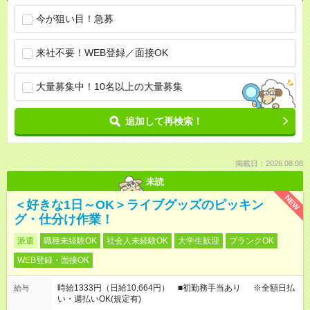
今が狙い目！急募
来社不要！WEB登録／面接OK
大量募集中！10名以上の大量募集
追加して再検索！
掲載日：2026.08.08
未読
NEW
＜好きな1日～OK＞ライブグッズのピッキン
グ・仕分け作業！
派遣
職種未経験OK
社会人未経験OK
大学生歓迎
ブランクOK
WEB登録・面接OK
時給1333円（日給10,664円） ■初勤務手当あり ※全額日払
給与
い・週払いOK(規定有)