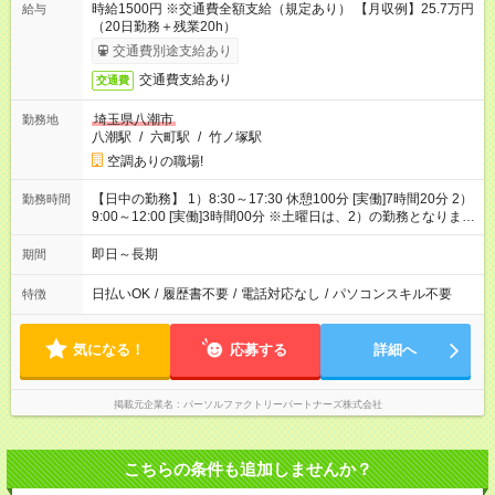
時給1500円 ※交通費全額支給（規定あり） 【月収例】25.7万円
給与
（20日勤務＋残業20h）
交通費別途支給あり
交通費支給あり
交通費
埼玉県八潮市
勤務地
八潮駅
/
六町駅
/
竹ノ塚駅
空調ありの職場!
【日中の勤務】 1）8:30～17:30 休憩100分 [実働]7時間20分 2）
勤務時間
9:00～12:00 [実働]3時間00分 ※土曜日は、2）の勤務となりま
す。
即日～長期
期間
日払いOK
/
履歴書不要
/
電話対応なし
/
パソコンスキル不要
特徴
気になる！
応募する
詳細へ
掲載元企業名
パーソルファクトリーパートナーズ株式会社
こちらの条件も追加しませんか？