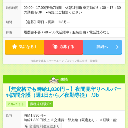
09:00～17:00(実働7時間 休憩1時間) ※定時の8：30～17：30
勤務時間
の勤務もOK ●時短はご相談ください
【急募】即日～長期 ※8月～！
期間
履歴書不要
/
40～50代活躍中
/
服装自由
/
電話対応なし
特徴
気になる！
応募する
詳細へ
掲載元企業名
パーソルテンプスタッフ株式会社 首都圏
未読
【無資格でも時給1,830円～】夜間見守りヘルパー
✨訪問介護（週1日から／夜勤専従） /Jb
アルバイト
職種未経験OK
時給1,830円～
給与
時給1,830円以上 ※交通費一部支給（既定あり） ※経験・能力を
考慮して決定します 【収入例】 週1回勤務の場合：1,830円×8時
交通費別途支給あり