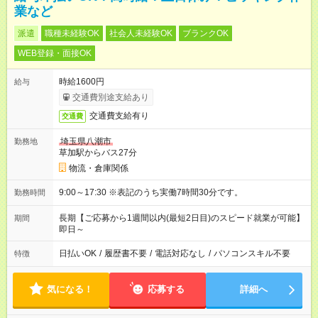
業など
派遣
職種未経験OK
社会人未経験OK
ブランクOK
WEB登録・面接OK
時給1600円
給与
交通費別途支給あり
交通費支給有り
交通費
埼玉県八潮市
勤務地
草加駅からバス27分
物流・倉庫関係
9:00～17:30 ※表記のうち実働7時間30分です。
勤務時間
長期【ご応募から1週間以内(最短2日目)のスピード就業が可能】
期間
即日～
日払いOK
/
履歴書不要
/
電話対応なし
/
パソコンスキル不要
特徴
気になる！
応募する
詳細へ