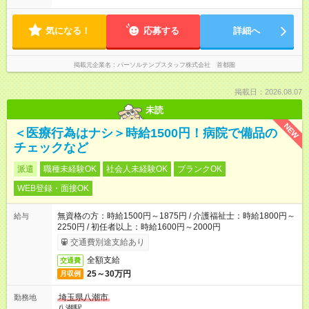
気になる！
応募する
詳細へ
掲載元企業名
パーソルテンプスタッフ株式会社 首都圏
掲載日：2026.08.07
未読
NEW
＜医療行為はナシ＞時給1500円！病院で備品の
チェックなど
派遣
職種未経験OK
社会人未経験OK
ブランクOK
WEB登録・面接OK
無資格の方：時給1500円～1875円 / 介護福祉士：時給1800円～
給与
2250円 / 初任者以上：時給1600円～2000円
交通費別途支給あり
全額支給
交通費
25～30万円
月収例
埼玉県八潮市
勤務地
八潮駅