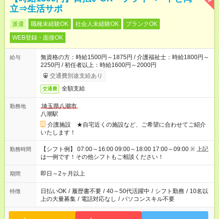
立⇒生活サポ
派遣
職種未経験OK
社会人未経験OK
ブランクOK
WEB登録・面接OK
無資格の方：時給1500円～1875円 / 介護福祉士：時給1800円～
給与
2250円 / 初任者以上：時給1600円～2000円
交通費別途支給あり
全額支給
交通費
埼玉県八潮市
勤務地
八潮駅
介護施設 ★自宅近くの施設など、ご希望に合わせてご紹介
いたします！
【シフト例】 07:00～16:00 09:00～18:00 17:00～09:00 ※ 上記
勤務時間
は一例です！その他シフトもご相談ください！
即日～2ヶ月以上
期間
日払いOK
/
履歴書不要
/
40～50代活躍中
/
シフト勤務
/
10名以
特徴
上の大量募集
/
電話対応なし
/
パソコンスキル不要