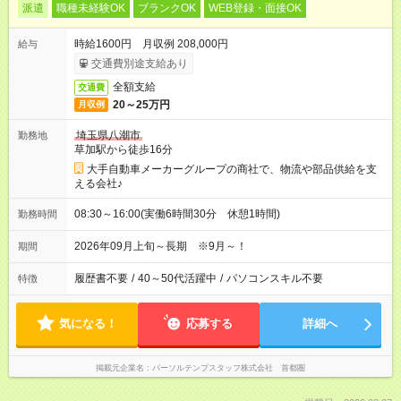
派遣
職種未経験OK
ブランクOK
WEB登録・面接OK
時給1600円 月収例 208,000円
給与
交通費別途支給あり
全額支給
交通費
20～25万円
月収例
埼玉県八潮市
勤務地
草加駅から徒歩16分
大手自動車メーカーグループの商社で、物流や部品供給を支
える会社♪
08:30～16:00(実働6時間30分 休憩1時間)
勤務時間
2026年09月上旬～長期 ※9月～！
期間
履歴書不要
/
40～50代活躍中
/
パソコンスキル不要
特徴
気になる！
応募する
詳細へ
掲載元企業名
パーソルテンプスタッフ株式会社 首都圏