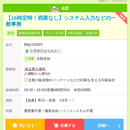
掲載日：2026.08.07
未読
NEW
【16時定時！残業なし】システム入力などの一
般事務
派遣
職種未経験OK
ブランクOK
WEB登録・面接OK
時給1500円
給与
交通費別途支給あり
全額支給
交通費
埼玉県八潮市
勤務地
八潮駅から車5分
企業の販促物やパッケージなどの印刷を支える印刷会社
08:30～16:00(実働6時間30分 休憩1時間)
勤務時間
【急募】即日～長期 ※8月～！
期間
履歴書不要
/
服装自由
/
パソコンスキル不要
特徴
気になる！
応募する
詳細へ