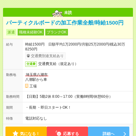
未読
パーティクルボードの加工作業全般/時給1500円
派遣
職種未経験OK
ブランクOK
時給1500円 日額平均1万2000円/月額25万2000円/残込30万
給与
8250円
交通費別途支給あり
交通費支給（規定あり）
交通費
埼玉県八潮市
勤務地
八潮駅から車
工場
【日勤】5勤2休 8:00～17:00（実働8時間/休憩60分）
勤務時間
・長期 ・即日スタートOK！
期間
電話対応なし
特徴
気になる！
応募する
詳細へ