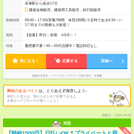
谷塚駅から徒歩17分
建築金物販売，建築用工具販売，鋲打銃販売
09:00～17:00(実働7時間 休憩1時間) ※定時である8:30～/～
勤務時間
17:30までの勤務も大歓迎！
【急募】即日～長期 ※8月～！
期間
履歴書不要
/
40～50代活躍中
/
電話対応なし
特徴
気になる！
応募する
詳細へ
掲載元企業名
パーソルテンプスタッフ株式会社 首都圏
興味のあるバイト
は、とりあえず保存しよう♪
保存した求人は、後からまとめて応募できるよ。
企業からアプローチが届くことも！
掲載日：2026.08.08
未読
NEW
【時給1500円】日払いOK＊プライベートと両