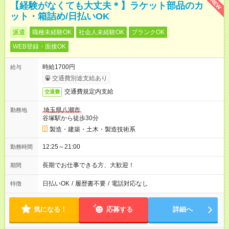
NEW
【経験がなくても大丈夫＊】ラケット部品のカ
ット・箱詰め/日払いOK
派遣
職種未経験OK
社会人未経験OK
ブランクOK
WEB登録・面接OK
時給1700円
給与
交通費別途支給あり
交通費規定内支給
交通費
埼玉県八潮市
勤務地
谷塚駅から徒歩30分
製造・建築・土木・製造技術系
12:25～21:00
勤務時間
長期でお仕事できる方、大歓迎！
期間
日払いOK
/
履歴書不要
/
電話対応なし
特徴
気になる！
応募する
詳細へ