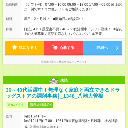
【シフト例】 07:00～16:00 09:00～18:00 17:00～09:00 ※ 上記
勤務時間
は一例です！その他シフトもご相談ください！
即日～2ヶ月以上 ■開始日の相談OK！
期間
日払いOK
/
履歴書不要
/
40～50代活躍中
/
シフト勤務
/
10名以
特徴
上の大量募集
/
電話対応なし
/
パソコンスキル不要
気になる！
応募する
詳細へ
掲載元企業名
株式会社ニッソーネット
未読
30～40代活躍中！無理なく家庭と両立できるドラ
ッグストアの調剤事務│_1348_八潮大曽根
アルバイト
職種未経験OK
時給1,241円～
給与
時給1241円(17:00～1261円)※研修期間3ヶ月以降、社内試験に
よる更新判定あり 社内試験合格後、時給＋50～100円の昇給あ
交通費別途支給あり