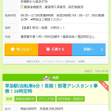
谷塚駅から徒歩17分
建築金物販売，建築用工具販売，鋲打銃販売
08:30～17:30(実働8時間 休憩1時間) ※9：00～17：00の勤務
勤務時間
もOK ●時短はご相談ください
【急募】即日～長期 ※即日～！
期間
履歴書不要
/
40～50代活躍中
/
服装自由
/
電話対応なし
特徴
気になる！
応募する
詳細へ
掲載元企業名
パーソルテンプスタッフ株式会社 首都圏
掲載日：2026.08.06
未読
NEW
草加駅/自転車6分！長期！部署アシスタント事
務！16時定時
派遣
職種未経験OK
ブランクOK
WEB登録・面接OK
時給1600円 月収例 208,000円
給与