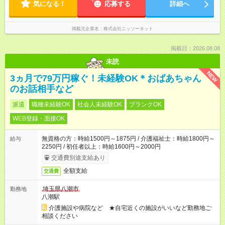
気になる！
応募する
詳細へ
掲載元企業名
株式会社ニッソーネット
掲載日：2026.08.08
未読
NEW
3ヵ月で79万円稼ぐ！未経験OK＊おばあちゃん
のお話相手など
派遣
職種未経験OK
社会人未経験OK
ブランクOK
WEB登録・面接OK
無資格の方：時給1500円～1875円 / 介護福祉士：時給1800円～
給与
2250円 / 初任者以上：時給1600円～2000円
交通費別途支給あり
全額支給
交通費
埼玉県八潮市
勤務地
八潮駅
介護施設や病院など ★自宅近くの施設がいいなど勤務地ご
相談ください