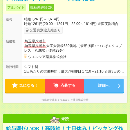
アルバイト
職種未経験OK
時給1,261円～1,614円
給与
時給1261円(20:00～1291円、22:00～1614円) ※深夜割増含む
※高校卒業以上 昇格に応じて＋20～200円昇給あり （大学生は
交通費別途支給あり
＋20円まで） ※高校生は対象外 試用期間あり：入社日から3ヶ
月間／本採用と待遇は変わりません。 【試用期間】試用期間あ
埼玉県八潮市
勤務地
り 試用期間の長さ：3ヶ月 雇用形態、給与は本採用時と同じで
埼玉県八潮市
大字大曽根680番地（最寄り駅：つくばエクスプ
す。
レス「八潮駅」徒歩23分）
ウエルシア薬局株式会社
シフト制
勤務時間
1日あたりの実働時間：最大7時間/日 17:10～21:10 ☆週3日の勤
務 17:10～24:10 ☆週3日の勤務 20:10～24:10 ☆週2日の勤務
気になる！
応募する
詳細へ
掲載元企業名
ウエルシア薬局株式会社
未読
給与即払いOK！高時給！土日休み！ピッキング作