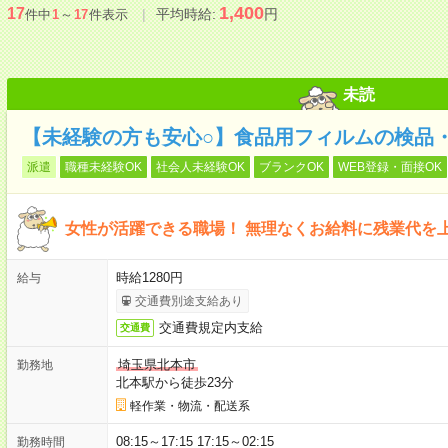
1,400
17
平均時給:
円
件中
1
～
17
件表示
未読
【未経験の方も安心○】食品用フィルムの検品・
派遣
職種未経験OK
社会人未経験OK
ブランクOK
WEB登録・面接OK
女性が活躍できる職場！ 無理なくお給料に残業代を
時給1280円
給与
交通費別途支給あり
交通費規定内支給
交通費
埼玉県北本市
勤務地
北本駅から徒歩23分
軽作業・物流・配送系
08:15～17:15 17:15～02:15
勤務時間