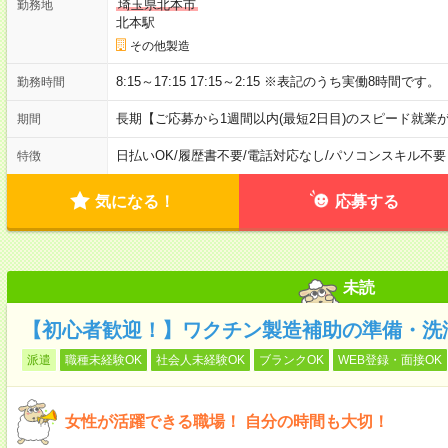
埼玉県北本市
勤務地
北本駅
その他製造
8:15～17:15 17:15～2:15 ※表記のうち実働8時間です。
勤務時間
長期【ご応募から1週間以内(最短2日目)のスピード就業
期間
日払いOK
/
履歴書不要
/
電話対応なし
/
パソコンスキル不要
特徴
気になる！
応募する
未読
【初心者歓迎！】ワクチン製造補助の準備・洗浄
派遣
職種未経験OK
社会人未経験OK
ブランクOK
WEB登録・面接OK
女性が活躍できる職場！ 自分の時間も大切！