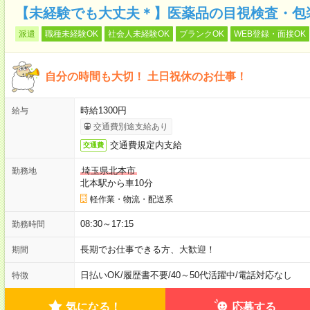
【未経験でも大丈夫＊】医薬品の目視検査・包装
派遣
職種未経験OK
社会人未経験OK
ブランクOK
WEB登録・面接OK
自分の時間も大切！ 土日祝休のお仕事！
時給1300円
給与
交通費別途支給あり
交通費規定内支給
交通費
埼玉県北本市
勤務地
北本駅から車10分
軽作業・物流・配送系
08:30～17:15
勤務時間
長期でお仕事できる方、大歓迎！
期間
日払いOK
/
履歴書不要
/
40～50代活躍中
/
電話対応なし
特徴
気になる！
応募する