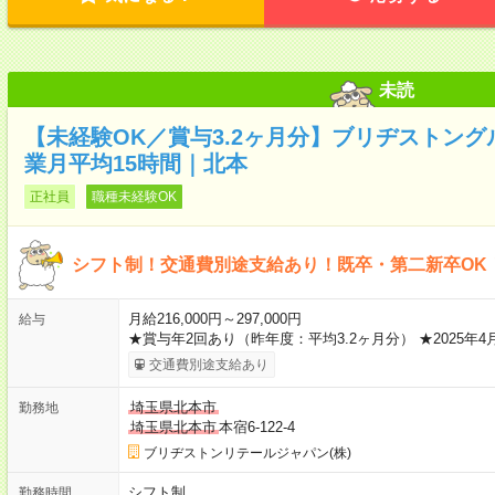
未読
【未経験OK／賞与3.2ヶ月分】ブリヂストン
業月平均15時間｜北本
正社員
職種未経験OK
シフト制！交通費別途支給あり！既卒・第二新卒OK
月給216,000円～297,000円
給与
★賞与年2回あり（昨年度：平均3.2ヶ月分） ★2025年4
交通費別途支給あり
埼玉県北本市
勤務地
埼玉県北本市
本宿6-122-4
ブリヂストンリテールジャパン(株)
シフト制
勤務時間