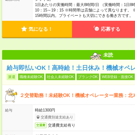
1日あたりの実働時間：最大8時間/日 （実働時間：1日8時間
10：15～19：15 ※時間帯は店舗によって異なります
15時間以内。プライベートも大切にできる働き方です。
気になる！
応募する
未読
給与即払いOK！高時給！土日休み！機械オペ
派遣
職種未経験OK
社会人未経験OK
ブランクOK
WEB登録・面接OK
２交替勤務！未経験OK！機械オペレーター業務：北
時給1300円
給与
交通費別途支給あり
交通費支給有り
交通費