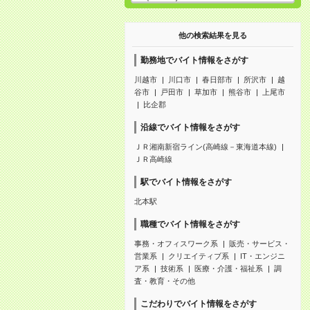
他の検索結果を見る
勤務地でバイト情報をさがす
川越市
川口市
春日部市
所沢市
越
谷市
戸田市
草加市
熊谷市
上尾市
比企郡
沿線でバイト情報をさがす
ＪＲ湘南新宿ライン(高崎線－東海道本線)
ＪＲ高崎線
駅でバイト情報をさがす
北本駅
職種でバイト情報をさがす
事務・オフィスワーク系
販売・サービス・
営業系
クリエイティブ系
IT・エンジニ
ア系
技術系
医療・介護・福祉系
調
査・教育・その他
こだわりでバイト情報をさがす