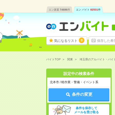
エン派遣
74686
件
エン バイト
82531
件
0
気になるリスト
保存した希
バイトTOP
関東
埼玉県のアルバイト・バイ
設定中の検索条件
北本市 / 軽作業・警備・イベント系
条件の変更
条件を保存して
メールを受け取る