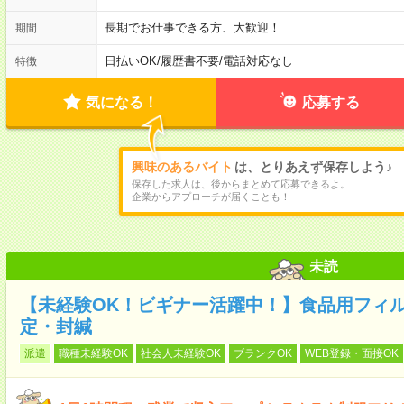
長期でお仕事できる方、大歓迎！
期間
日払いOK
/
履歴書不要
/
電話対応なし
特徴
気になる！
応募する
興味のあるバイト
は、とりあえず保存しよう♪
保存した求人は、後からまとめて応募できるよ。
企業からアプローチが届くことも！
未読
【未経験OK！ビギナー活躍中！】食品用フィ
定・封緘
派遣
職種未経験OK
社会人未経験OK
ブランクOK
WEB登録・面接OK