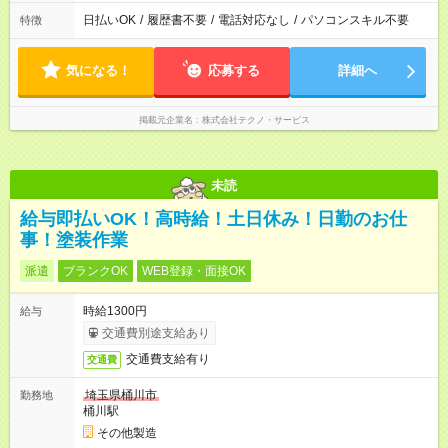
日払いOK
/
履歴書不要
/
電話対応なし
/
パソコンスキル不要
特徴
気になる！
応募する
詳細へ
掲載元企業名
株式会社テクノ・サービス
未読
給与即払いOK！高時給！土日休み！日勤のお仕
事！塗装作業
派遣
ブランクOK
WEB登録・面接OK
時給1300円
給与
交通費別途支給あり
交通費支給有り
交通費
埼玉県桶川市
勤務地
桶川駅
その他製造