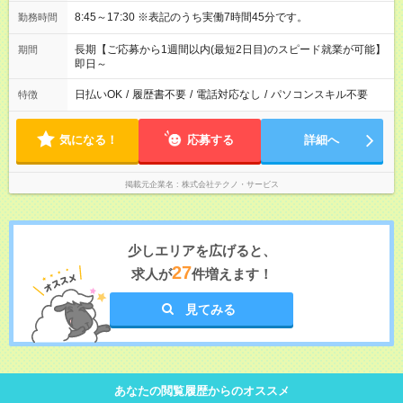
8:45～17:30 ※表記のうち実働7時間45分です。
勤務時間
長期【ご応募から1週間以内(最短2日目)のスピード就業が可能】
期間
即日～
日払いOK
/
履歴書不要
/
電話対応なし
/
パソコンスキル不要
特徴
気になる！
応募する
詳細へ
掲載元企業名
株式会社テクノ・サービス
少しエリアを広げると、
27
求人が
件増えます！
見てみる
あなたの閲覧履歴からのオススメ