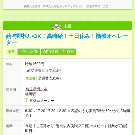
掲載元企業名
株式会社綜合キャリアオプション 製造事業部（全国）
未読
給与即払いOK！高時給！土日休み！機械オペレー
ター
派遣
ブランクOK
WEB登録・面接OK
時給1600円
給与
交通費別途支給あり
交通費支給有り
交通費
埼玉県桶川市
勤務地
桶川駅
素材系メーカー
8:30～17:20 17:30～2:30 ※表記のうち実働7時間50分から8時間
勤務時間
です。
長期【ご応募から1週間以内(最短2日目)のスピード就業が可能】
期間
即日～