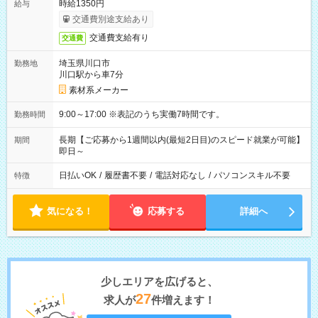
時給1350円
給与
交通費別途支給あり
交通費支給有り
交通費
埼玉県川口市
勤務地
川口駅から車7分
素材系メーカー
9:00～17:00 ※表記のうち実働7時間です。
勤務時間
長期【ご応募から1週間以内(最短2日目)のスピード就業が可能】
期間
即日～
日払いOK
/
履歴書不要
/
電話対応なし
/
パソコンスキル不要
特徴
気になる！
応募する
詳細へ
少しエリアを広げると、
27
求人が
件増えます！