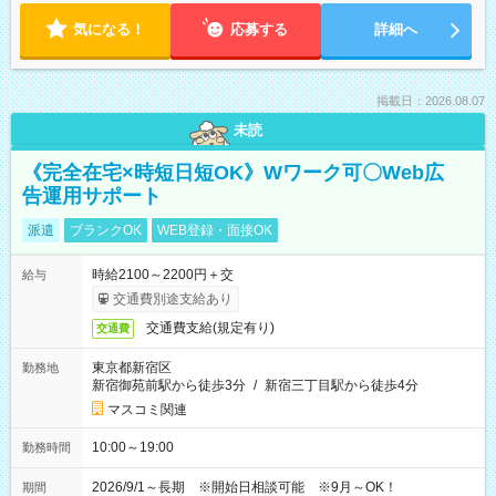
気になる！
応募する
詳細へ
掲載日：2026.08.07
未読
《完全在宅×時短日短OK》Wワーク可〇Web広
告運用サポート
派遣
ブランクOK
WEB登録・面接OK
時給2100～2200円＋交
給与
交通費別途支給あり
交通費支給(規定有り)
交通費
東京都新宿区
勤務地
新宿御苑前駅から徒歩3分
/
新宿三丁目駅から徒歩4分
マスコミ関連
10:00～19:00
勤務時間
2026/9/1～長期 ※開始日相談可能 ※9月～OK！
期間