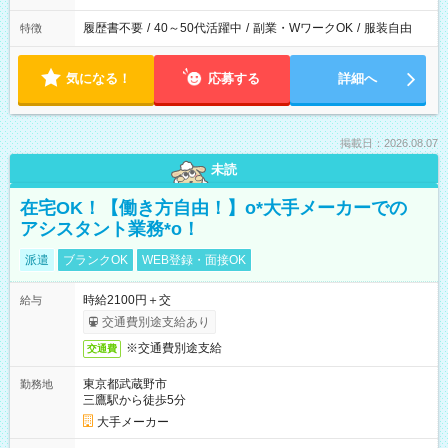
履歴書不要
/
40～50代活躍中
/
副業・WワークOK
/
服装自由
特徴
気になる！
応募する
詳細へ
掲載日：2026.08.07
未読
在宅OK！【働き方自由！】o*大手メーカーでの
アシスタント業務*o！
派遣
ブランクOK
WEB登録・面接OK
時給2100円＋交
給与
交通費別途支給あり
※交通費別途支給
交通費
東京都武蔵野市
勤務地
三鷹駅から徒歩5分
大手メーカー