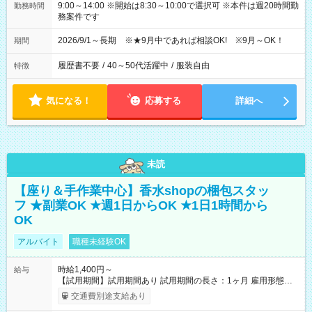
9:00～14:00 ※開始は8:30～10:00で選択可 ※本件は週20時間勤
勤務時間
務案件です
2026/9/1～長期 ※★9月中であれば相談OK! ※9月～OK！
期間
履歴書不要
/
40～50代活躍中
/
服装自由
特徴
気になる！
応募する
詳細へ
未読
【座り＆手作業中心】香水shopの梱包スタッ
フ ★副業OK ★週1日からOK ★1日1時間から
OK
アルバイト
職種未経験OK
時給1,400円～
給与
【試用期間】試用期間あり 試用期間の長さ：1ヶ月 雇用形態、
給与は本採用時と同じです。
交通費別途支給あり