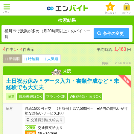
0
メニュー
気になる！
ログイン
検索結果
桶川市で残業が多め（月20時間以上）のバイト一
条件の変更
覧
4
1,463
件中
1
～
4
件表示
平均時給:
円
新着順
時給順
人気順
掲載日：2026.08.06
未読
NEW
土日祝お休み＊データ入力・書類作成など＊未
経験でも大丈夫
派遣
職種未経験OK
ブランクOK
WEB登録・面接OK
時給1500円＋交 【月収例】277,500円～ ■給与の前払いが可
給与
能な速払いサービスあり
交通費別途支給あり
交通費支給あり
交通費
25～30万円
月収例