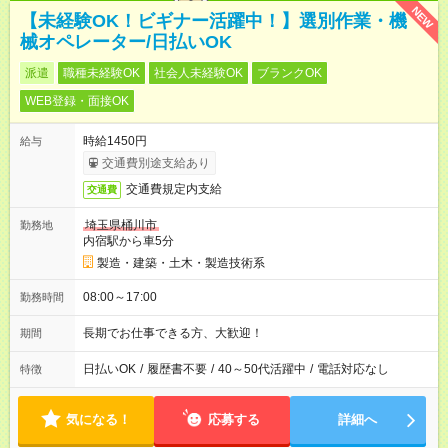
NEW
【未経験OK！ビギナー活躍中！】選別作業・機
械オペレーター/日払いOK
派遣
職種未経験OK
社会人未経験OK
ブランクOK
WEB登録・面接OK
時給1450円
給与
交通費別途支給あり
交通費規定内支給
交通費
埼玉県桶川市
勤務地
内宿駅から車5分
製造・建築・土木・製造技術系
08:00～17:00
勤務時間
長期でお仕事できる方、大歓迎！
期間
日払いOK
/
履歴書不要
/
40～50代活躍中
/
電話対応なし
特徴
気になる！
応募する
詳細へ