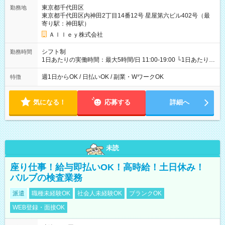
東京都千代田区
勤務地
東京都千代田区内神田2丁目14番12号 星屋第六ビル402号（最
寄り駅：神田駅）
Ａｌｌｅｙ株式会社
シフト制
勤務時間
1日あたりの実働時間：最大5時間/日 11:00-19:00 └1日あたりの
実働時間：1-5時間 └上記の時間帯内であれば、いつでも勤務可
能！ └平日・土曜日の中で、お好きな曜日でご勤務いただけま
週1日からOK / 日払いOK / 副業・WワークOK
特徴
す！ 【シフト例】 ・11:00～14:00 ・16:30～19:00 ・13:00～
18:00 などのように、自由な働き方が可能なお仕事です！
気になる！
応募する
詳細へ
未読
座り仕事！給与即払いOK！高時給！土日休み！
バルブの検査業務
派遣
職種未経験OK
社会人未経験OK
ブランクOK
WEB登録・面接OK